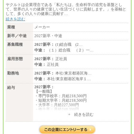
ヤクルトは企業理念である「私たちは、生命科学の追究を基盤とし
て、世界の人々の健康で楽しい生活づくりに貢献します。」を基軸と
して、多くの人々の健康に貢献す…
続きを読む
業種
メーカー
新卒／中途
2027新卒・中途
募集職種
2027新卒：
(1)総合職 (2…
中途：
（１）総合職 （２）一…
雇用形態
2027新卒：
正社員
中途：
正社員
勤務地
2027新卒：
本社/東京都港区海…
中途：
本社/東京都港区海岸１…
2027新卒：
給与
【一般職】
・専門学校卒：月給218,500円
・短期大学卒：月給218,500円
・大学卒：月給227,500円
・修士卒：月給248,300円
・博士卒：月給257,300円
+ 続きを読む
【総合職】
・大学卒：月給253,500円
・修士卒：月給261,500円