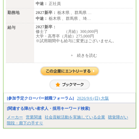
中途：
正社員
勤務地
2027新卒：
栃木県 、群馬県 …
中途：
栃木県 、群馬県 、埼…
2027新卒：
給与
修士了 （月給）300,000円
大学・高専卒（月給）275,000円
※試用期間中も給与に変更はございません。
中途：
+ 続きを読む
修士了 （月給）300,000円
大学・高専卒（月給）275,000円
※試用期間中も給与に変更はございません。
[参加予定クローバー就職フォーラム]
2026/9/6 (日) 大阪
[関連する障がい者求人・採用キーワード検索]
メーカー
営業関連
社会貢献活動を実施している企業
聴覚障がい
階段・廊下の手すり