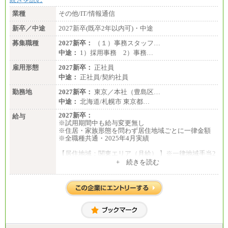
・専門・短大卒／月給185,000 円～210,000 円 ※勤務
地により異なる。
業種
その他/IT/情報通信
〈東京・神奈川〉210,000 円
〈大阪・兵庫〉200,000 円
新卒／中途
2027新卒(既卒2年以内可)・中途
〈愛知〉194,500 円 〈福
岡〉185,000円
募集職種
2027新卒：
（１）事務スタッフ…
中途：
1）採用事務 2）事務…
※基本給のみ（地域手当なし）
※試用期間中も給与変更なし
雇用形態
2027新卒：
正社員
中途：
中途：
正社員/契約社員
【阪急交通社】
◆正社員/総合職
勤務地
2027新卒：
東京／本社（豊島区…
月給250,000円～(※1)、247,000円～(※2)、242,000円
中途：
北海道/札幌市 東京都…
～(※3)、239,000円～(※4)、237,000円～（※5）
・月給は一律地域手当を含んだ金額を表示
2027新卒：
給与
（※1…36,000円、※2…33,000円、※3…28,000円、
※試用期間中も給与変更無し
※4…25,000円、※5…23,000円）
※住居・家族形態を問わず居住地域ごとに一律金額
・試用期間中も給与変更なし
※全職種共通・2025年4月実績
◆正社員/基幹職
【居住地域：関東エリア（月給） 】※一律地域手当2
〈東京・神奈川〉月給219,000 円～ 〈大阪・兵庫〉
5,000円含む
+ 続きを読む
月給209,000 円～
大学院卒：276,100円
〈愛知〉月給194,500 円～ 〈福岡〉月給185,000 円～
大学卒：250,000円
・一律地域手当なし
高専卒：244,800円
・試用期間中も給与変更なし
短大・専門3年制卒：235,300円
短大・専門2年制卒：222,600円
◆契約社員
専門1年制卒：212,900円
月給187,500円～(※1)、184,000円～(※2)、180,500円
～(※3)、170,500～(※4)、168,000円～（※5）
【居住地域：関西エリア（月給） 】※一律地域手当1