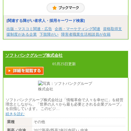
[関連する障がい者求人・採用キーワード検索]
出版・マスコミ関連・広告
企画・マーケティング関連
資格取得支
援制度がある企業
下肢障がい
障害者職業生活相談員が在籍
ソフトバンクグループ株式会社
05月25日更新
ソフトバンクグループ株式会社は「情報革命で人々を幸せに」を経営
理念としながら、「世界の人々から最も必要とされる企業グループ」
を目指しています。 このビジ…
続きを読む
業種
その他
新卒／中途
2027新卒(既卒2年以内可)・中途