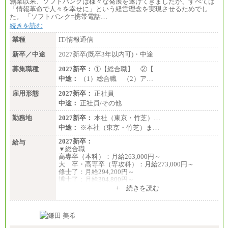
創業以来、ソフトバンクは様々な発展を遂げてきましたが、すべては
「情報革命で人々を幸せに」という経営理念を実現させるためでし
た。 「ソフトバンク=携帯電話…
続きを読む
業種
IT/情報通信
新卒／中途
2027新卒(既卒3年以内可)・中途
募集職種
2027新卒：
①【総合職】 ②【…
中途：
（1）総合職 （2）ア…
雇用形態
2027新卒：
正社員
中途：
正社員/その他
勤務地
2027新卒：
本社（東京・竹芝）…
中途：
※本社（東京・竹芝）ま…
2027新卒：
給与
▼総合職
高専卒（本科）：月給263,000円～
大 卒・高専卒（専攻科）：月給273,000円～
修士了：月給294,200円～
博士了：月給304,800円～
+ 続きを読む
※卓越した能力、高度な技術や実績をお持ちの方
で、それらを入社後の実業務において発揮できると
認められる場合は、 上記の給与に関わらず個別設定
することがあります