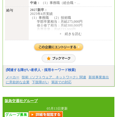
中途：
（1）事務職（総合職・…
2027新卒：
給与
2025年4月実績
（1）事務職 （2）技術職
学部卒業相当：月給275,000円
修士修了相当：月給300,000円
高専卒業：月給233,000円
+ 続きを読む
（3）業務職
大学院修了・大学卒業：月給21万円
短期大学・専門学校（2年制）卒業：月給20万円
※博士修了の方については、専門性や担当業務を考
慮して給与を決定いたします
※試用期間中も給与に変更はございません
中途：
（1）事務職（総合職・正社員） （2）技術職（総
[関連する障がい者求人・採用キーワード検索]
合職・正社員）
月給 208,000円以上
メーカー
技術（ソフトウェア、ネットワーク）関連
新規事業進出
経験、能力等を考慮し、弊社規定により決定
に意欲的な企業
下肢障がい
筆談での対応
試用期間中も給与に変更はございません
（3）技能職（正社員）
基本給
月給 182,400円以上
阪急交通社グループ
05月13日更新