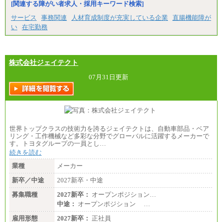
[関連する障がい者求人・採用キーワード検索]
サービス
事務関連
人材育成制度が充実している企業
直腸機能障が
い
在宅勤務
株式会社ジェイテクト
07月31日更新
世界トップクラスの技術力を誇るジェイテクトは、自動車部品・ベア
リング・工作機械など多彩な分野でグローバルに活躍するメーカーで
す。トヨタグループの一員とし…
続きを読む
業種
メーカー
新卒／中途
2027新卒・中途
募集職種
2027新卒：
オープンポジション…
中途：
オープンポジション …
雇用形態
2027新卒：
正社員