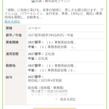
「移動」に自由と喜びを。未来の地球に、美しさを届け続けます。 ア
イシンは、パワートレイン、走行安全、車体、LBSなど、幅広い事業
領域を展開し、自動車を…
続きを読む
業種
メーカー
新卒／中途
2027新卒(既卒3年以内可)・中途
募集職種
2027新卒：
（１）事務系総合職…
中途：
（１）事務系総合職 （…
雇用形態
2027新卒：
正社員
中途：
正社員
勤務地
2027新卒：
（１）事務系総合職…
中途：
（１）事務系総合職（２…
2027新卒：
給与
初任給／2025年4月実績
総合職（技術職・事務職）
・博士修了／月給326,800円
・修士修了／月給301,000円
・大学卒／月給282,000円
+ 続きを読む
・高専卒（専攻科）／月給282,000円
・高専卒（本科）／月給256,000円