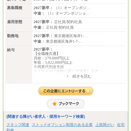
募集職種
2027新卒：
（1）オープンポジ…
中途：
（1）オープンポジショ…
雇用形態
2027新卒：
正社員/契約社員
中途：
正社員/契約社員
勤務地
2027新卒：
東京都港区海岸1-…
中途：
東京都港区海岸1-7-…
2027新卒：
給与
【全職種共通】
月給：279,000円以上
年収：5,022,000円以上
※残業代別途支給
※スキルやご経験に応じて決定します
※試用期間中も給与に変更はございません
+ 続きを読む
中途：
全職種共通
月給：279,000円以上
年収：4,185,000円以上
※残業代別途支給
※スキルやご経験に応じて決定します
※試用期間中の給与も同様です
[関連する障がい者求人・採用キーワード検索]
スタッフ関連
ストックオプション制度のある企業
上肢障がい
在宅
勤務