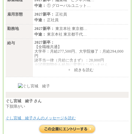
中途：
① グローバルユニット…
雇用形態
2027新卒：
正社員
中途：
正社員
勤務地
2027新卒：
東京本社 東京都…
中途：
東京本社 東京都千代…
2027新卒：
給与
【全職種共通】
大学卒：月給277,500円、大学院修了：月給294,000
円
諸手当一律（月給に含まず）：28,000円
※試用期間中も給与に変更はございません
中途：
+ 続きを読む
【全職種共通】
月給370,000円～
※経験・能力等を考慮の上、当社規定により決定し
ます。
※試用期間中も給与に変更はございません。
※想定年収 6,000,000円～（住居費補助、子手当など
の各種手当を含む金額です）
ぐし宮城 綾子 さん
下肢障がい
ぐし宮城 綾子さんのメッセージを読む