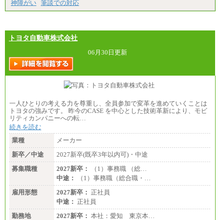
神障がい
筆談での対応
トヨタ自動車株式会社
06月30日更新
一人ひとりの考える力を尊重し、全員参加で変革を進めていくことは
トヨタの強みです。 昨今のCASE を中心とした技術革新により、モビ
リティカンパニーへの転…
続きを読む
業種
メーカー
新卒／中途
2027新卒(既卒3年以内可)・中途
募集職種
2027新卒：
（1）事務職 （総…
中途：
（1）事務職（総合職・…
雇用形態
2027新卒：
正社員
中途：
正社員
勤務地
2027新卒：
本社：愛知 東京本…