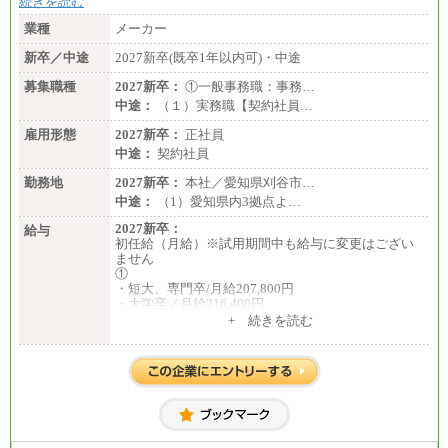
続きを読む
・520万円/32歳・月給29万円
業種
メーカー
年収例は賞与含む、残業代・家族手当含まず
新卒／中途
2027新卒(既卒1年以内可)・中途
※キャリアや能力等を考慮の上、当社規定により確
定します
募集職種
2027新卒：
①一般事務職：事務…
※残業手当：別途支給
中途：
（１）実務職【契約社員…
※固定給に固定残業代含まず
※試用期間中も給与に変更なし
雇用形態
2027新卒：
正社員
中途：
契約社員
勤務地
2027新卒：
本社／愛知県刈谷市…
中途：
（1）愛知県内3拠点よ…
2027新卒：
給与
初任給（月給）※試用期間中も給与に変更はござい
ません
①
・短大、専門卒/月給207,800円
・大学卒／月給216,400円
※大学院修了は大学卒の金額を最低額とし、経験・
+ 続きを読む
能力を考慮のうえ当社規程に基づき決定いたしま
す。
②③
・修士了／月給301,000円
・大学卒／月給282,000円
※技術系応募における、博士課程修了は大学卒(また
は修士了)の金額を最低額とし、経験・能力を考慮の