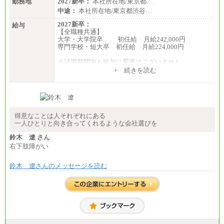
勤務地
2027新卒：
本社所在地/東京都…
中途：
本社所在地/東京都渋谷…
2027新卒：
給与
【全職種共通】
大学・大学院卒 初任給 月給242,000円
専門学校・短大卒 初任給 月給224,000円
※試用期間中も給与に変更はございません
中途：
+ 続きを読む
【全職種共通】
大学・大学院卒 初任給 月給242,000円
専門学校・短大卒 初任給 月給224,000円
最終学歴に応じ、上記新卒給与（高卒の場合は、月
給211,000円）を基本給とし、年齢や学歴などを考慮
して算定した調整手当を加算した額
得意なことは人それぞれにある
一人ひとりと向き合ってくれるような会社選びを
※試用期間中も給与に変更はございません
鈴木 遼 さん
右下肢障がい
鈴木 遼さんのメッセージを読む