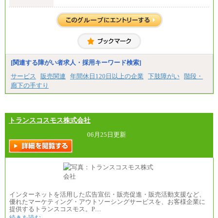
月給250,000円(※1)、247,000円(※2)、242,000円
(※3)、239,000円(※4)、237,000円（※5）
・専門・短大卒
月給229,500円(※1)、226,500円(※2)、221,500円
(※3)、218,500円(※4)、216,500円（※5）
※1…東京都、埼玉県、千葉県、神奈川県
※2…大阪府、京都府、兵庫県、滋賀県
[関連する障がい者求人・採用キーワード検索]
※3…愛知県、静岡県
※4…北海道、宮城県、栃木県、群馬県、長野県、新
サービス
販売関連
年間休日120日以上の企業
下肢障がい
階段・
潟県、富山県、石川県、岡山県、広島県、山口県、
廊下の手すり
香川県、福岡県
※5…青森県、鳥取県、島根県、愛媛県、高知県、大
分県、長崎県、熊本県、宮崎県、鹿児島県、沖縄
県、福島県、山形県
・月給には一律地域手当を含んだ金額を表示
トランスコスモス株式会社
（一律地域手当：※1…36,000円、※2…33,000円、
※3…28,000円、※4…25,000円、※5…23,000円）
06月25日更新
・試用期間中も給与変更なし
●基幹職（地域限定社員）
・大学・院卒／月給185,000 円～219,000 円 ※勤務地
により異なる。
〈東京・神奈川〉219,000 円
〈大阪・兵庫〉209,000 円
インターネットを活用した広告宣伝・販売促進・販売活動支援など、
〈愛知〉194,500 円 〈福岡〉1
優れたマーケティング・アウトソーシングサービスを、お客様企業に
85,000 円
提供するトランスコスモス。P…
続きを読む