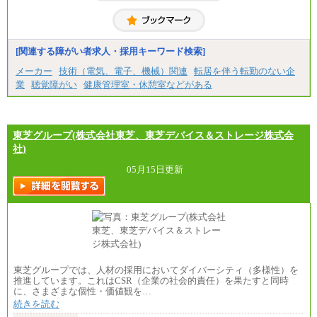
・博士卒：月給270,500円
※2025年度実績
※試用期間3か月中も給与に変更はございません
中途：
[関連する障がい者求人・採用キーワード検索]
全職種共通
最低月給200,000円以上
メーカー
技術（電気、電子、機械）関連
転居を伴う転勤のない企
※試用期間中も給与に変更はございません
業
聴覚障がい
健康管理室・休憩室などがある
東芝グループ(株式会社東芝、東芝デバイス＆ストレージ株式会
社)
05月15日更新
東芝グループでは、人材の採用においてダイバーシティ（多様性）を
推進しています。これはCSR（企業の社会的責任）を果たすと同時
に、さまざまな個性・価値観を…
続きを読む