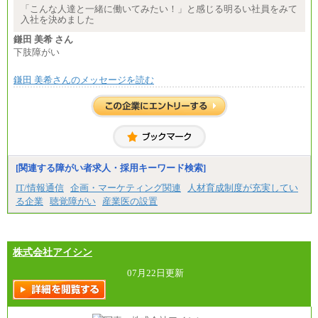
▼アソシエイト職
「こんな人達と一緒に働いてみたい！」と感じる明るい社員をみて
月給235,000円
入社を決めました
全職種2025年度実績
鎌田 美希 さん
下肢障がい
※営業職に支給するインセンティブは除く
※試用期間中も給与に変更はございません
鎌田 美希さんのメッセージを読む
中途：
基本月給／20万5000円以上(正社員・準社員）
※経験、能力を考慮の上、当社規定により優遇
いたします
※自己成長支援金(10,000円）を含む
※別途、Workstyle支援金(月額4,000円）
[関連する障がい者求人・採用キーワード検索]
IT/情報通信
企画・マーケティング関連
人材育成制度が充実してい
る企業
聴覚障がい
産業医の設置
株式会社アイシン
07月22日更新