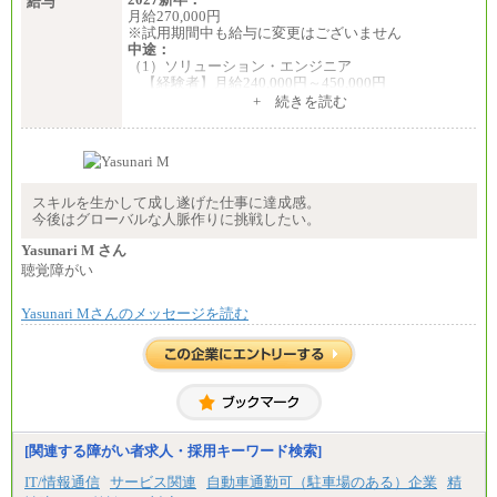
給与
月給270,000円
※試用期間中も給与に変更はございません
中途：
（1）ソリューション・エンジニア
【経験者】月給240,000円～450,000円
※地域や業務内容によって変動があります
+ 続きを読む
【未経験者】月給210,000円～340,000円
※地域や業務内容によって変動があります
（2）一般事務
月給210,000円～350,000円
※地域や業務内容によって変動があります
スキルを生かして成し遂げた仕事に達成感。
今後はグローバルな人脈作りに挑戦したい。
（3）庶務/軽作業
月給220,000円～250,000円
Yasunari M さん
聴覚障がい
※試用期間中も給与に変更はございません
Yasunari Mさんのメッセージを読む
[関連する障がい者求人・採用キーワード検索]
IT/情報通信
サービス関連
自動車通勤可（駐車場のある）企業
精