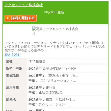
アクセンチュア株式会社
08月06日更新
アクセンチュアは、デジタル、クラウドおよびセキュリティ領域にお
いて卓越した能力で世界をリードするプロフェッショナル サービス企
業です。40を超える業界の…
続きを読む
業種
IT/情報通信
新卒／中途
2027新卒(既卒10年以内可)・中途
募集職種
2027新卒：
【勤務地：東京 地…
中途：
（1）ソリューション・…
雇用形態
2027新卒：
正社員
中途：
正社員/契約社員
勤務地
2027新卒：
東京 ※転居を伴…
中途：
(1)ソリューション・…
2027新卒：