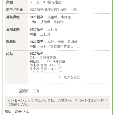
業種
メーカー/IT/情報通信
新卒／中途
2027新卒(既卒3年以内可)・中途
募集職種
2027新卒：
技術職、事務職
中途：
技術職、事務職
雇用形態
2027新卒：
正社員
中途：
正社員
勤務地
2027新卒：
本社／神奈川県川崎…
中途：
本社／東京港区芝浦１－…
2027新卒：
給与
全社・全職種共通
初任給／2025年4月実績
博士卒 月給 343,500円
修士卒 月給 294,000円
大学卒 月給 269,000円
※試用期間の給与に変更はございません
+ 続きを読む
中途：
経験・能力を考慮し、下記を下限として決定しま
す。
2025年新卒初任給 大学卒／月給 大学卒269,000円
インターンシップで障がい者採用の姿勢や、サポート体制の手厚さ
に感動し入社。
増田 匠吾 さん