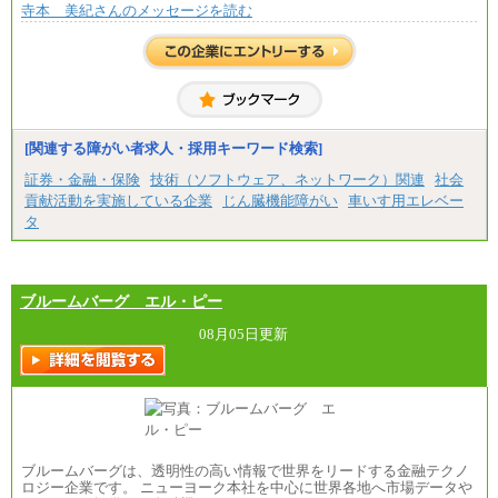
寺本 美紀さんのメッセージを読む
[関連する障がい者求人・採用キーワード検索]
証券・金融・保険
技術（ソフトウェア、ネットワーク）関連
社会
貢献活動を実施している企業
じん臓機能障がい
車いす用エレベー
タ
ブルームバーグ エル・ピー
08月05日更新
ブルームバーグは、透明性の高い情報で世界をリードする金融テクノ
ロジー企業です。 ニューヨーク本社を中心に世界各地へ市場データや