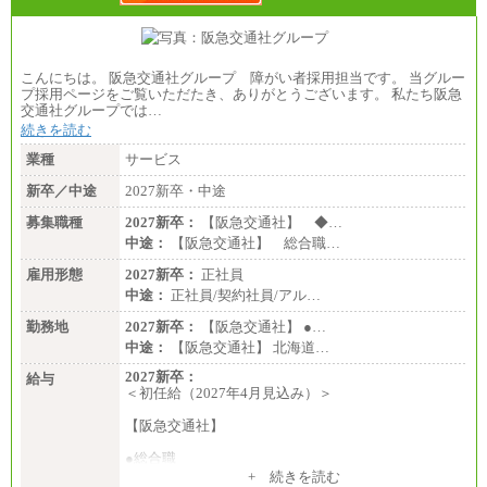
こんにちは。 阪急交通社グループ 障がい者採用担当です。 当グルー
プ採用ページをご覧いただたき、ありがとうございます。 私たち阪急
交通社グループでは…
続きを読む
業種
サービス
新卒／中途
2027新卒・中途
募集職種
2027新卒：
【阪急交通社】 ◆…
中途：
【阪急交通社】 総合職…
雇用形態
2027新卒：
正社員
中途：
正社員/契約社員/アル…
勤務地
2027新卒：
【阪急交通社】 ●…
中途：
【阪急交通社】 北海道…
2027新卒：
給与
＜初任給（2027年4月見込み）＞
【阪急交通社】
●総合職
・大学・院卒
+ 続きを読む