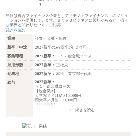
当社は総合ファイナンス企業として「モノ＋ファイナンス」のソリュ
ーションを提供しています。ＢｔｏＢビジネスに興味がある方、様々
な業界と関わりたい方、ご応募…
続きを読む
業種
証券・金融・保険
新卒／中途
2027新卒のみ(既卒3年以内可)
募集職種
2027新卒：
（１）総合職コース…
雇用形態
2027新卒：
正社員
勤務地
2027新卒：
本社：東京都千代田…
2027新卒：
給与
（１）総合職コース
【総合職A】
大学院了／月給 315,000円
四大卒／月給 300,000円
【総合職B】
大学院了／月給 282,000円
+ 続きを読む
四大卒／月給 270,000円
（２）業務職
月給198,300円