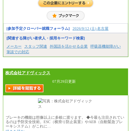
一般事務職
・博士修了、修士修了、大学卒／月給206,400円
・高専卒（専攻科）／月給206,400円
・高専卒（本科）月給197,800円
・短大卒／月給197,800円
・専門卒（2年）／月給197,800円
[参加予定クローバー就職フォーラム]
2026/9/12 (土) 名古屋
※試用期間中も給与に変更はございません。
[関連する障がい者求人・採用キーワード検索]
中途：
メーカー
スタッフ関連
外国語を活かせる企業
呼吸器機能障がい
（１）（２）
筆談での対応
月給：270,000円～
想定年収：490万円～1,100万円
年収例：
・610万円/28歳・月給34万円
・1,090万円/38歳・月給59万円 *残業代・家族手当
株式会社アドヴィックス
対象外
07月29日更新
（３）
月給：190,000円～
想定年収：340万円～610万円
年収例：
・460万円/28歳・月給26万円
・520万円/32歳・月給29万円
（４）
ブレーキの機能は想像以上に多岐に渡ります。 ◆今最も注目されてい
月給：201,000円～
るのは予防安全技術。ESC（横滑り防止装置）やAEB（自動緊急ブレ
想定年収：360万円～680万円
ーキシステム）がこれに…
年収例：