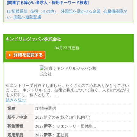
5,000円含む
※1…東京都、埼玉県、千葉県、神奈川県
[関連する障がい者求人・採用キーワード検索]
大学院卒：266,100円
※2…大阪府、京都府、兵庫県、滋賀県
大学卒：240,000円
IT/情報通信
技術（その他）
外国語を活かせる企業
心臓機能障が
※3…愛知県、静岡県
高専卒：234,800円
※4…北海道、宮城県、栃木県、群馬県、長野県、新
い
病院へ通院配慮
短大・専門3年制卒：225,300円
潟県、富山県、石川県、岡山県、広島県、山口県、
短大・専門2年制卒：212,600円
香川県、福岡県
専門1年制卒：202,900円
※5…青森県、鳥取県、島根県、愛媛県、高知県、大
中途：
分県、長崎県、熊本県、宮崎県、鹿児島県、沖縄
【全職種共通】
キンドリルジャパン株式会社
県、福島県、山形県
〔正社員〕
月給212,900円～330,000円
04月22日更新
◆パート・アルバイト
※実務経験に応じてご相談させていただきます（上
時給制：最低時給額 1,050円～ ※勤務地により異な
記金額を超える可能性あり）
る。
※職種8）を除き、正社員の場合勤務地は本社のみと
なります
【エアサーブ】
※交通費：月5万円まで
月給223,000円～
・試用期間中も給与変更なし
〔契約社員〕
札幌 ：時給1,100円～1,450円
※エントリー受付終了しました。たくさんのご応募ありがとうござい
東京 ：時給1,226円～1,400円
ました。 キンドリルでは、技術と将来について熱く、人とのつながり
横浜 ：時給1,225円～
を大切にし、個人として、…
川口 ：時給1,150円～
続きを読む
大阪 ：時給1,177円～1,400円
佐世保：時給1,035円～
業種
IT/情報通信
沖縄 ：時給1,025円～1,350円
※給与は実務経験・職種・配属部署によって異なり
新卒／中途
2027新卒のみ(既卒10年以内可)
ます
※交通費：月5万円まで
募集職種
2027新卒：
※エントリー受付終…
雇用形態
2027新卒：
正社員