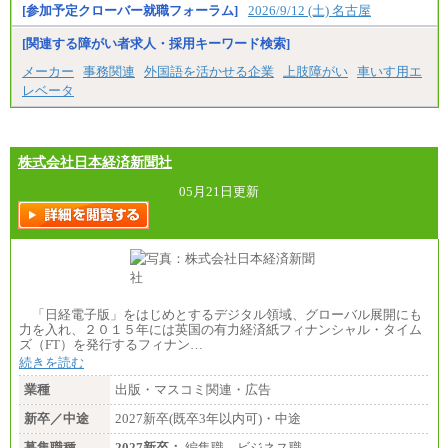
うえ当社規程に基づき決定いたします。
[参加予定クローバー就職フォーラム]
2026/9/12 (土) 名古屋
[関連する障がい者求人・採用キーワード検索]
中途：
（1）月給 246,660円
メーカー
事務関連
外国語を活かせる企業
上肢障がい
車いす用エ
（2）時間給 1,500円/月給モデル\337,000～
レベータ
株式会社日本経済新聞社
05月21日更新
「日経電子版」をはじめとするデジタル領域、グローバル展開にも
力を入れ、２０１５年には英国の有力経済紙フィナンシャル・タイム
ズ（FT）を発行するフィナン…
続きを読む
業種
出版・マスコミ関連・広告
新卒／中途
2027新卒(既卒3年以内可)・中途
募集職種
2027新卒：
編集職 ビジネス職…