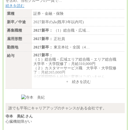
を含め、当社グループの一員で…
続きを読む
業種
証券・金融・保険
新卒／中途
2027新卒のみ(既卒3年以内可)
募集職種
2027新卒：
（1）総合職・広域…
雇用形態
2027新卒：
正社員
勤務地
2027新卒：
東京本社・全国（4…
2027新卒：
給与
（１）総合職・広域エリア総合職・エリア総合職
大学卒・大学院修了：月給310,000円
（２）カスタマーサービス職 大学卒・大学院修
了：月給265,000円
※試用期間中も給与に変更はございません
+ 続きを読む
誰でも平等にキャリアアップのチャンスがある会社です。
寺本 美紀 さん
心臓機能障がい