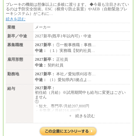
ブレーキの機能は想像以上に多岐に渡ります。 ◆今最も注目されてい
るのは予防安全技術。ESC（横滑り防止装置）やAEB（自動緊急ブレ
ーキシステム）がこれに…
続きを読む
業種
メーカー
新卒／中途
2027新卒(既卒1年以内可)・中途
募集職種
2027新卒：
①一般事務職：事務…
中途：
（１）実務職【契約社員…
雇用形態
2027新卒：
正社員
中途：
契約社員
勤務地
2027新卒：
本社／愛知県刈谷市…
中途：
（1）愛知県内3拠点よ…
2027新卒：
給与
初任給（月給）※試用期間中も給与に変更はござい
ません
①
・短大、専門卒/月給207,800円
・大学卒／月給216,400円
※大学院修了は大学卒の金額を最低額とし、経験・
+ 続きを読む
能力を考慮のうえ当社規程に基づき決定いたしま
す。
②③