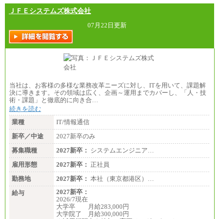
ＪＦＥシステムズ株式会社
07月22日更新
当社は、お客様の多様な業務改革ニーズに対し、ITを用いて、課題解
決に導きます。その領域は広く、企画～運用までカバーし、「人・技
術・課題」と徹底的に向き合…
続きを読む
業種
IT/情報通信
新卒／中途
2027新卒のみ
募集職種
2027新卒：
システムエンジニア…
雇用形態
2027新卒：
正社員
勤務地
2027新卒：
本社（東京都港区）…
2027新卒：
給与
2026/7現在
大学卒 月給283,000円
大学院了 月給300,000円