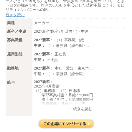
一人ひとりの考える力を尊重し、全員参加で変革を進めていくことは
トヨタの強みです。 昨今のCASE を中心とした技術革新により、モビ
リティカンパニーへの転…
続きを読む
業種
メーカー
新卒／中途
2027新卒(既卒3年以内可)・中途
募集職種
2027新卒：
（1）事務職 （総…
中途：
（1）事務職（総合職・…
雇用形態
2027新卒：
正社員
中途：
正社員
勤務地
2027新卒：
本社：愛知 東京本…
中途：
（1）事務職（総合職・…
2027新卒：
給与
2025年4月実績
（1）事務職 （2）技術職
学部卒業相当：月給275,000円
修士修了相当：月給300,000円
高専卒業：月給233,000円
+ 続きを読む
（3）業務職
大学院修了・大学卒業：月給21万円
短期大学・専門学校（2年制）卒業：月給20万円
※博士修了の方については、専門性や担当業務を考