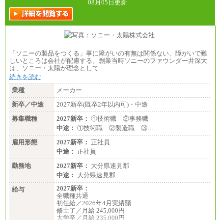
08月05日更新
「ソニーの製品をつくる」事に障がいの有無は関係ない、障がいで難
しいところは会社が配慮する。創業当時ソニーのファウンダー井深大
は、ソニー・太陽が理念として…
続きを読む
業種
メーカー
新卒／中途
2027新卒(既卒2年以内可)・中途
募集職種
2027新卒：
①技術職 ②事務職
中途：
①技術職 ②製造職 ③…
雇用形態
2027新卒：
正社員
中途：
正社員
勤務地
2027新卒：
大分県速見郡
中途：
大分県速見郡
2027新卒：
給与
全職種共通
初任給／2026年4月実績額
修士了／月給 245,000円
大学卒／月給 235,000円