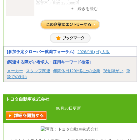
高専卒／月給 225,000円
短大卒／月給 210,000円
+ 続きを読む
専門卒／月給 210,000円
※試用期間中も給与に変更はございません
※博士課程修了者は修士卒の金額を最低額とし、経
験・能力を考慮のうえ、当社規程に基づき決定いた
します
中途：
全職種共通
月給200,000円～350,000円
基本給は能力、過去の職歴を考慮の上、当社規定に
[参加予定クローバー就職フォーラム]
2026/9/6 (日) 大阪
基づき決定します。
※試用期間中も給与に変更はございません
[関連する障がい者求人・採用キーワード検索]
メーカー
スタッフ関連
年間休日120日以上の企業
視覚障がい
筆
談での対応
トヨタ自動車株式会社
06月30日更新