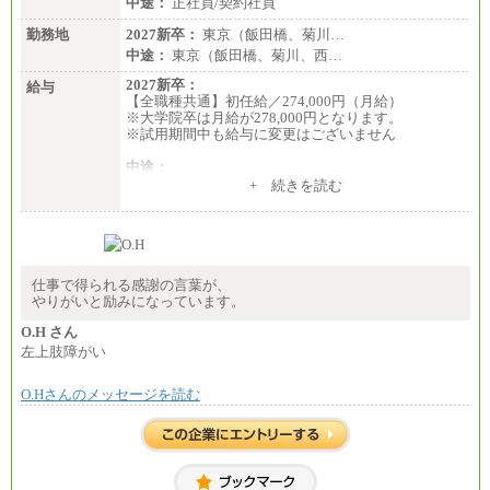
中途：
正社員/契約社員
勤務地
2027新卒：
東京（飯田橋、菊川…
中途：
東京（飯田橋、菊川、西…
2027新卒：
給与
【全職種共通】初任給／274,000円（月給）
※大学院卒は月給が278,000円となります。
※試用期間中も給与に変更はございません
中途：
（１）～（４）274,000円（月給）～
+ 続きを読む
（５）235,000円（月給）～
※経験・年齢などを考慮のうえ、当社規程により優
遇します。
※業務内容・勤務形態に応じて、上記給与の範囲内
でご相談をさせていただく事があります
※試用期間中も給与に変更はございません
仕事で得られる感謝の言葉が、
やりがいと励みになっています。
O.H さん
左上肢障がい
O.Hさんのメッセージを読む