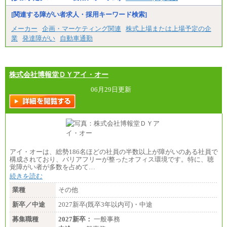
[関連する障がい者求人・採用キーワード検索]
メーカー
企画・マーケティング関連
株式上場または上場予定の企
業
発達障がい
自動車通勤
株式会社博報堂ＤＹアイ・オー
06月29日更新
アイ・オーは、総勢186名ほどの社員の半数以上が障がいのある社員で
構成されており、バリアフリーが整ったオフィス環境です。特に、聴
覚障がい者が多数を占めて…
続きを読む
業種
その他
新卒／中途
2027新卒(既卒3年以内可)・中途
募集職種
2027新卒：
一般事務