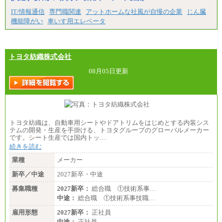
※経験・能力を考慮し、当社規定により決定いたし
IT/情報通信
専門職関連
アットホームな社風が自慢の企業
じん臓
ます。
機能障がい
車いす用エレベータ
トヨタ紡織株式会社
08月05日更新
トヨタ紡織は、自動車用シートやドアトリムをはじめとする内装シス
テムの開発・生産を手掛ける、トヨタグループのグローバルメーカー
です。シート生産では国内トッ…
続きを読む
業種
メーカー
新卒／中途
2027新卒・中途
募集職種
2027新卒：
総合職 ①技術系事…
中途：
総合職 ①技術系事技職…
雇用形態
2027新卒：
正社員
中途：
正社員