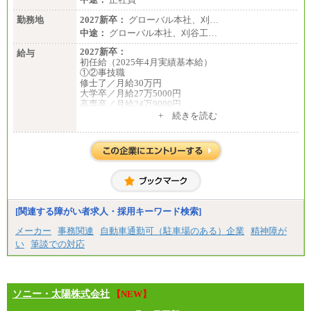
勤務地
2027新卒：
グローバル本社、刈…
中途：
グローバル本社、刈谷工…
2027新卒：
給与
初任給（2025年4月実績基本給）
①②事技職
修士了／月給30万円
大学卒／月給27万5000円
高専卒／月給24万9000円
+ 続きを読む
③業務職
大学卒 月給21万4000円
短大卒 月給19万円
中途：
月給214,000円から360,000円（年収400万円から800
万円）
※経験スキルなどを考慮の上、当社規定により
決定
[関連する障がい者求人・採用キーワード検索]
※試用期間中も給与に変更はございません
メーカー
事務関連
自動車通勤可（駐車場のある）企業
精神障が
い
筆談での対応
ソニー・太陽株式会社
【NEW】