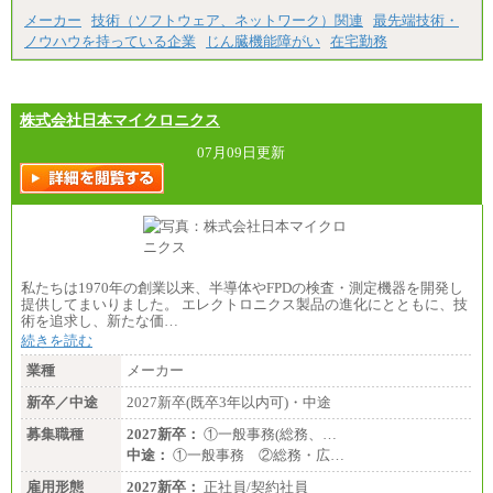
メーカー
技術（ソフトウェア、ネットワーク）関連
最先端技術・
ノウハウを持っている企業
じん臓機能障がい
在宅勤務
株式会社日本マイクロニクス
07月09日更新
私たちは1970年の創業以来、半導体やFPDの検査・測定機器を開発し
提供してまいりました。 エレクトロニクス製品の進化にとともに、技
術を追求し、新たな価…
続きを読む
業種
メーカー
新卒／中途
2027新卒(既卒3年以内可)・中途
募集職種
2027新卒：
①一般事務(総務、…
中途：
①一般事務 ②総務・広…
雇用形態
2027新卒：
正社員/契約社員