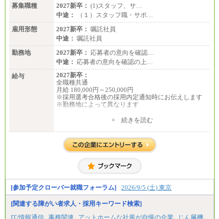
募集職種
2027新卒：
(1)スタッフ、サ…
中途：
（１）スタッフ職・サポ…
雇用形態
2027新卒：
嘱託社員
中途：
嘱託社員
勤務地
2027新卒：
応募者の意向を確認…
中途：
応募者の意向を確認の上…
2027新卒：
給与
全職種共通
月給 180,000円～250,000円
※採用選考合格後の採用内定通知時にお伝えします
※勤務地によって異なります
中途：
+ 続きを読む
全職種共通
月給 200,000円～250,000円
入社時の処遇は経験・能力を考慮の上、当社規程に
より決定します。
具体的な金額は採用選考合格後に採用内定通知時に
お伝えします。
[参加予定クローバー就職フォーラム]
2026/9/5 (土) 東京
[関連する障がい者求人・採用キーワード検索]
IT/情報通信
事務関連
アットホームな社風が自慢の企業
じん臓機