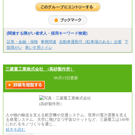
[関連する障がい者求人・採用キーワード検索]
証券・金融・保険
事務関連
自動車通勤可（駐車場のある）企業
下
肢障がい
車いす用トイレ
三菱重工業株式会社 (高砂製作所）
06月15日更新
人や物の輸送を支える航空機や交通システム、世界の電力需要を支え
る発電システム、大空に飛び立つ宇宙ロケットなど、三菱重工は140年
にわたるモノづくりを通じ…
続きを読む