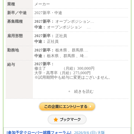
業種
メーカー
新卒／中途
2027新卒・中途
募集職種
2027新卒：
オープンポジション…
中途：
オープンポジション …
雇用形態
2027新卒：
正社員
中途：
正社員
勤務地
2027新卒：
栃木県 、群馬県 …
中途：
栃木県 、群馬県 、埼…
2027新卒：
給与
修士了 （月給）300,000円
大学・高専卒（月給）275,000円
※試用期間中も給与に変更はございません。
中途：
+ 続きを読む
修士了 （月給）300,000円
大学・高専卒（月給）275,000円
※試用期間中も給与に変更はございません。
[参加予定クローバー就職フォーラム]
2026/9/6 (日) 大阪