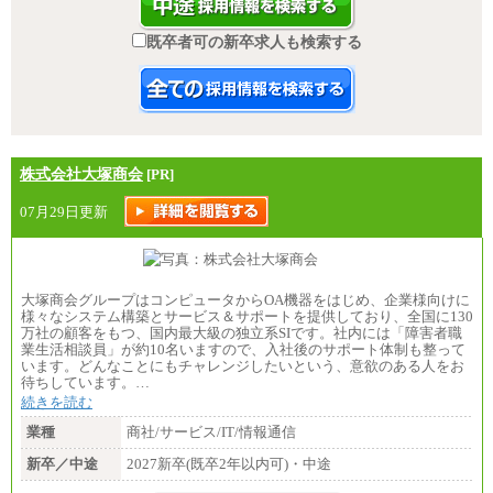
既卒者可の新卒求人も検索する
株式会社大塚商会
[PR]
07月29日更新
大塚商会グループはコンピュータからOA機器をはじめ、企業様向けに
様々なシステム構築とサービス＆サポートを提供しており、全国に130
万社の顧客をもつ、国内最大級の独立系SIです。社内には「障害者職
業生活相談員」が約10名いますので、入社後のサポート体制も整って
います。どんなことにもチャレンジしたいという、意欲のある人をお
待ちしています。…
続きを読む
業種
商社/サービス/IT/情報通信
新卒／中途
2027新卒(既卒2年以内可)・中途