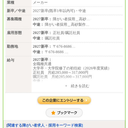
業種
メーカー
新卒／中途
2027新卒(既卒1年以内可)・中途
募集職種
2027新卒：
障がい者採用＿高砂…
中途：
障がい者採用＿高砂製作…
雇用形態
2027新卒：
正社員/嘱託社員
中途：
嘱託社員
勤務地
2027新卒：
〒676-8686…
中途：
〒676-8686 …
2027新卒：
給与
全職種共通
大学卒・大学院修了の初任給（2026年度実績）
正社員 月給285,000～317,000円
嘱託社員 月給285,000～317,000円
中途：
全職種共通
+ 続きを読む
月給217,650円～
（経験・能力等を踏まえて、当社規定により支給し
ます）
[関連する障がい者求人・採用キーワード検索]