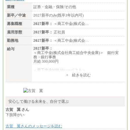
業種
証券・金融・保険/その他
新卒／中途
2027新卒のみ(既卒3年以内可)
募集職種
2027新卒：
＜商工中金(株式会…
雇用形態
2027新卒：
正社員
勤務地
2027新卒：
＜商工中金(株式会…
2027新卒：
給与
＜商工中金(株式会社商工組合中央金庫)＞ 銀行実
務・銀行事務
月給 300,000円
＜商工中金MIRAIハーベスト＞
月給 230,000円
+ 続きを読む
※試用期間中も給与に変更はございません
安心して働ける未来を、自分で選ぶ
古賀 翼 さん
下肢障がい
古賀 翼さんのメッセージを読む