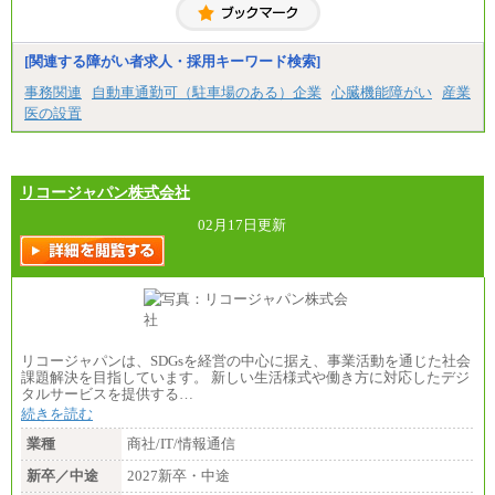
[関連する障がい者求人・採用キーワード検索]
事務関連
自動車通勤可（駐車場のある）企業
心臓機能障がい
産業
医の設置
リコージャパン株式会社
02月17日更新
リコージャパンは、SDGsを経営の中心に据え、事業活動を通じた社会
課題解決を目指しています。 新しい生活様式や働き方に対応したデジ
タルサービスを提供する…
続きを読む
業種
商社/IT/情報通信
新卒／中途
2027新卒・中途