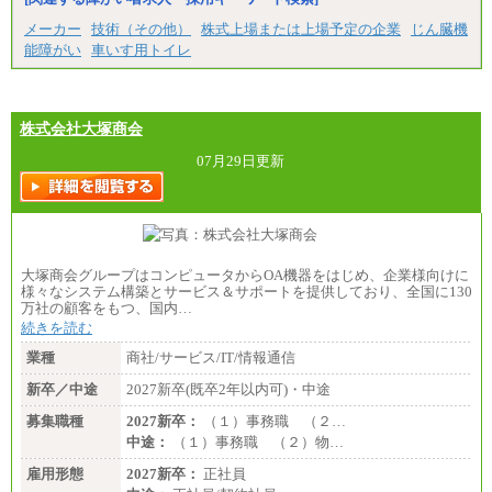
中途：
メーカー
技術（その他）
株式上場または上場予定の企業
じん臓機
（１）（２）
能障がい
車いす用トイレ
月給：270,000円～
想定年収：490万円～1,100万円
年収例：
・610万円/28歳・月給34万円
・1,090万円/38歳・月給59万円 *残業代・家族手当
株式会社大塚商会
対象外
07月29日更新
（３）
月給：190,000円～
想定年収：340万円～610万円
年収例：
・460万円/28歳・月給26万円
・520万円/32歳・月給29万円
大塚商会グループはコンピュータからOA機器をはじめ、企業様向けに
（４）
様々なシステム構築とサービス＆サポートを提供しており、全国に130
月給：201,000円～
万社の顧客をもつ、国内…
想定年収：360万円～680万円
続きを読む
年収例：
・520万円/32歳・月給29万円
業種
商社/サービス/IT/情報通信
年収例は賞与含む、残業代・家族手当含まず
新卒／中途
2027新卒(既卒2年以内可)・中途
※キャリアや能力等を考慮の上、当社規定により確
募集職種
2027新卒：
（１）事務職 （２…
定します
中途：
（１）事務職 （２）物…
※残業手当：別途支給
※固定給に固定残業代含まず
雇用形態
2027新卒：
正社員
※試用期間中も給与に変更なし