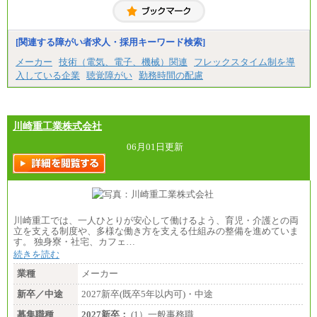
慮して給与を決定いたします
※試用期間中も給与に変更はございません
中途：
（1）事務職（総合職・正社員） （2）技術職（総
[関連する障がい者求人・採用キーワード検索]
合職・正社員）
月給 208,000円以上
メーカー
技術（電気、電子、機械）関連
フレックスタイム制を導
経験、能力等を考慮し、弊社規定により決定
入している企業
聴覚障がい
勤務時間の配慮
試用期間中も給与に変更はございません
（3）技能職（正社員）
基本給
月給 182,400円以上
川崎重工業株式会社
06月01日更新
川崎重工では、一人ひとりが安心して働けるよう、育児・介護との両
立を支える制度や、多様な働き方を支える仕組みの整備を進めていま
す。 独身寮・社宅、カフェ…
続きを読む
業種
メーカー
新卒／中途
2027新卒(既卒5年以内可)・中途
募集職種
2027新卒：
(1）一般事務職 …