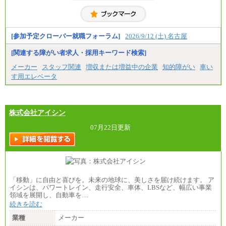
・修士了／月給301,000円
・大学卒／月給282,000円
※技術系応募における、博士課程修了は大学卒(また
は修士了)の金額を最低額とし、経験・能力を考慮の
うえ当社規程に基づき決定いたします。
[参加予定クローバー就職フォーラム]
2026/9/12 (土) 名古屋
[関連する障がい者求人・採用キーワード検索]
中途：
（1）月給 246,660円
メーカー
スタッフ関連
増収または増益中の企業
知的障がい
車い
（2）時間給 1,500円/月給モデル\337,000～
す用エレベータ
株式会社アイシン
07月22日更新
「移動」に自由と喜びを。未来の地球に、美しさを届け続けます。 ア
イシンは、パワートレイン、走行安全、車体、LBSなど、幅広い事業
領域を展開し、自動車を…
続きを読む
業種
メーカー