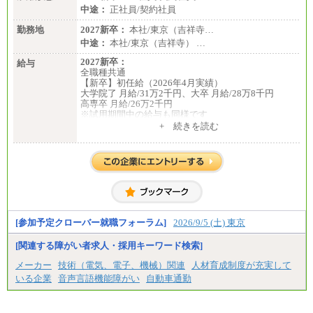
中途：
正社員/契約社員
勤務地
2027新卒：
本社/東京（吉祥寺…
中途：
本社/東京（吉祥寺） …
2027新卒：
給与
全職種共通
【新卒】初任給（2026年4月実績）
大学院了 月給/31万2千円、大卒 月給/28万8千円
高専卒 月給/26万2千円
※試用期間中の給与も同様です
中途：
+ 続きを読む
全職種共通
【中途】月給19万8千円～
※勤務地によって異なります。
※経験やスキルを考慮し、規定により決定します。
※試用期間中も給与に変更はございません。
[参加予定クローバー就職フォーラム]
2026/9/5 (土) 東京
[関連する障がい者求人・採用キーワード検索]
メーカー
技術（電気、電子、機械）関連
人材育成制度が充実して
いる企業
音声言語機能障がい
自動車通勤