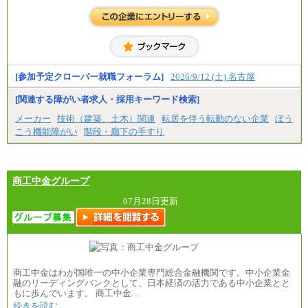
[参加予定クローバー就職フォーラム]
2026/9/12 (土) 名古屋
[関連する障がい者求人・採用キーワード検索]
メーカー
技術（建築、土木）関連
転居を伴う転勤のない企業
ぼう
こう機能障がい
階段・廊下の手すり
商工中金グループ
07月28日更新
商工中金はわが国唯一の中小企業専門総合金融機関です。中小企業金
融のリーディングバンクとして、日本経済の活力である中小企業とと
もに歩んでいます。 商工中金…
続きを読む