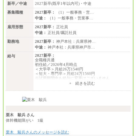
新卒／中途
2027新卒(既卒1年以内可)・中途
募集職種
2027新卒：
（1）一般事務・営…
中途：
（1）一般事務・営業事…
雇用形態
2027新卒：
正社員
中途：
正社員/嘱託社員
勤務地
2027新卒：
神戸本社：兵庫県神…
中途：
神戸本社：兵庫県神戸市…
2027新卒：
給与
全職種共通
初任給／2026年4月時点
＜大学卒＞月給26万1540円
＜短大・専門卒＞月給24万1560円
※試用期間中も給与に変更はございません
中途：
+ 続きを読む
全職種共通
月給24万円～
※入社時の年齢等によって異なります。
※試用期間中も給与に変更はございません
栗木 駿兵 さん
体幹機能障がい 1級
栗木 駿兵さんのメッセージを読む