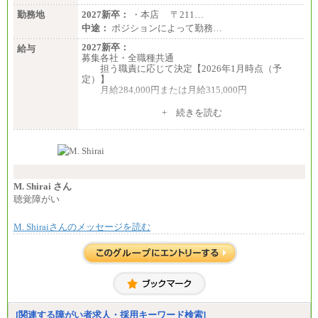
勤務地
2027新卒：
・本店 〒211…
中途：
ポジションによって勤務…
2027新卒：
給与
募集各社・全職種共通
担う職責に応じて決定【2026年1月時点（予
定）】
月給284,000円または月給315,000円
※入社後早期から、自律的な業務遂行が求めら
+ 続きを読む
れる職務を担う方については、月額給与315,000円で
す。
なお、高度なスキルや専門性を持ち、より高
い職責を担う方については、さらに高い金額を個別
に設定します。
※習熟度を上げるための育成が一定期間必要で
上司の指示に基づき職務を遂行する方については、
M. Shirai さん
月額給与284,000円となります。
聴覚障がい
※個別に設定する給与については、選考の過程
で決定していきます。
M. Shiraiさんのメッセージを読む
※上記に加え、所定労働時間外に勤務をした場
合には、時間外勤務手当を支給します。
※試用期間中も給与に変更はございません。
中途：
＜募集各社・全職種共通＞
月給21万円以上～
※試用期間中の給与に変更はありません。
[関連する障がい者求人・採用キーワード検索]