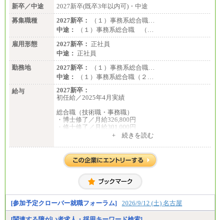
新卒／中途
2027新卒(既卒3年以内可)・中途
募集職種
2027新卒：
（１）事務系総合職…
中途：
（１）事務系総合職 （…
雇用形態
2027新卒：
正社員
中途：
正社員
勤務地
2027新卒：
（１）事務系総合職…
中途：
（１）事務系総合職（２…
2027新卒：
給与
初任給／2025年4月実績
総合職（技術職・事務職）
・博士修了／月給326,800円
・修士修了／月給301,000円
・大学卒／月給282,000円
+ 続きを読む
・高専卒（専攻科）／月給282,000円
・高専卒（本科）／月給256,000円
一般事務職
・博士修了、修士修了、大学卒／月給206,400円
・高専卒（専攻科）／月給206,400円
・高専卒（本科）月給197,800円
・短大卒／月給197,800円
・専門卒（2年）／月給197,800円
[参加予定クローバー就職フォーラム]
2026/9/12 (土) 名古屋
※試用期間中も給与に変更はございません。
[関連する障がい者求人・採用キーワード検索]