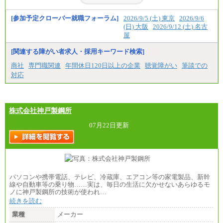
[参加予定クローバー就職フォーラム]
2026/9/5 (土) 東京
2026/9/6
(日) 大阪
2026/9/12 (土) 名古
屋
[関連する障がい者求人・採用キーワード検索]
商社
専門職関連
年間休日120日以上の企業
聴覚障がい
筆談での
対応
株式会社神戸製鋼所
07月22日更新
パソコンや携帯電話、テレビ、冷蔵庫、エアコン等の家電製品、新幹
線や自動車等の乗り物……実は、毎日の生活に欠かせないあらゆるモ
ノに神戸製鋼所の技術が使われ…
続きを読む
業種
メーカー