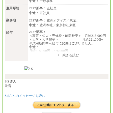
中途：
一般事務
雇用形態
2027新卒：
正社員
中途：
正社員
勤務地
2027新卒：
豊洲オフィス／東京…
中途：
豊洲本社／東京都江東区…
2027新卒：
給与
＜高専・短大・専修校・能開校卒＞ 月給215,000円
＜大学・大学院卒＞ 月給221,000円
※試用期間中も給与に変更はございません。
中途：
月給215,000円～276,000円
※当社規定による月給制
+ 続きを読む
※試用期間中も給与に変更はございません。
S.S さん
吃音
S.Sさんのメッセージを読む