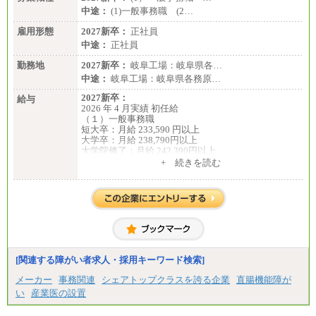
中途：
(1)一般事務職 (2…
雇用形態
2027新卒：
正社員
中途：
正社員
勤務地
2027新卒：
岐阜工場：岐阜県各…
中途：
岐阜工場：岐阜県各務原…
2027新卒：
給与
2026 年 4 月実績 初任給
（１）一般事務職
短大卒：月給 233,590 円以上
大学卒：月給 238,790円以上
大学院修了：月給 242,390円以上
※試用期間中も給与に変更ございません。
+ 続きを読む
（２）生産補助職
短大卒：月給 257,650 円以上
大学卒：月給 268,150円以上
大学院修了：月給 271,350円以上
※試用期間中も給与に変更ございません。
中途：
（１）一般事務職
月給 229,440 円以上
※試用期間中も給与に変更ございません。
[関連する障がい者求人・採用キーワード検索]
（２）生産補助職
月給 255,000円以上
メーカー
事務関連
シェアトップクラスを誇る企業
直腸機能障が
※試用期間中も給与に変更ございません。
い
産業医の設置