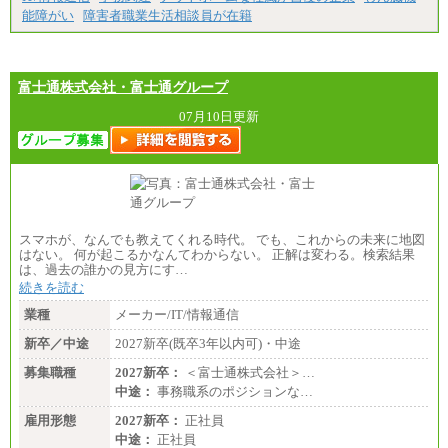
能障がい
障害者職業生活相談員が在籍
富士通株式会社・富士通グループ
07月10日更新
スマホが、なんでも教えてくれる時代。 でも、これからの未来に地図
はない。 何が起こるかなんてわからない。 正解は変わる。検索結果
は、過去の誰かの見方にす…
続きを読む
業種
メーカー/IT/情報通信
新卒／中途
2027新卒(既卒3年以内可)・中途
募集職種
2027新卒：
＜富士通株式会社＞…
中途：
事務職系のポジションな…
雇用形態
2027新卒：
正社員
中途：
正社員