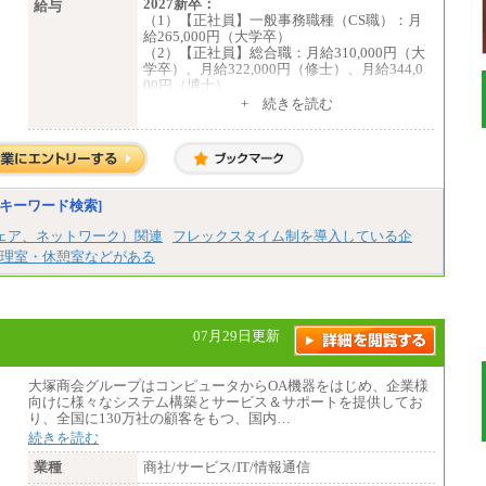
2027新卒：
給与
（1）【正社員】一般事務職種（CS職）：月
給265,000円（大学卒）
（2）【正社員】総合職：月給310,000円（大
学卒）、月給322,000円（修士）、月給344,0
00円（博士）
+ 続きを読む
※見習期間（試用期間、3か月）も給与に変
更はございません。
※一般事務職種（CS職）の大学院修了者は大
学卒の金額を最低額とし、
経験・能力を考慮のうえ、当社規程に基づき
決定いたします。
キーワード検索]
中途：
下記は新卒採用の給与です。経験者採用の場
ェア、ネットワーク）関連
フレックスタイム制を導入している企
合、下記を再下限としてご経験に応じた金額
理室・休憩室などがある
となります。
（1）【正社員】一般事務職種（CS職）：月
給255,000円（大学卒）
（2）【正社員】総合職：月給300,000円（大
07月29日更新
学卒）
※試用期間も同額
大塚商会グループはコンピュータからOA機器をはじめ、企業様
向けに様々なシステム構築とサービス＆サポートを提供してお
り、全国に130万社の顧客をもつ、国内…
続きを読む
業種
商社/サービス/IT/情報通信