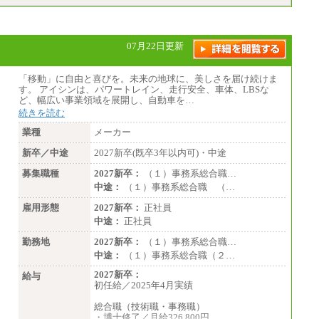
り優遇いたします
※自己成長支援金(10,000円）を含む
※別途、Workstyle支援金(月額4,000円）
07月22日更新
「移動」に自由と喜びを。未来の地球に、美しさを届け続けま
す。 アイシンは、パワートレイン、走行安全、車体、LBSな
ど、幅広い事業領域を展開し、自動車を…
続きを読む
業種
メーカー
新卒／中途
2027新卒(既卒3年以内可)・中途
募集職種
2027新卒：
（１）事務系総合職…
中途：
（１）事務系総合職 （…
雇用形態
2027新卒：
正社員
中途：
正社員
勤務地
2027新卒：
（１）事務系総合職…
中途：
（１）事務系総合職（２…
2027新卒：
給与
初任給／2025年4月実績
総合職（技術職・事務職）
・博士修了／月給326,800円