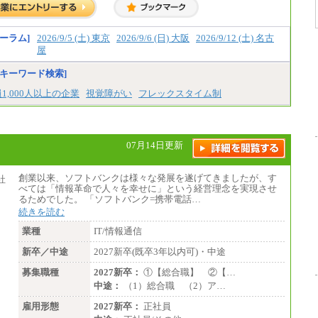
ーラム]
2026/9/5 (土) 東京
2026/9/6 (日) 大阪
2026/9/12 (土) 名古
屋
キーワード検索]
1,000人以上の企業
視覚障がい
フレックスタイム制
07月14日更新
創業以来、ソフトバンクは様々な発展を遂げてきましたが、す
べては「情報革命で人々を幸せに」という経営理念を実現させ
るためでした。 「ソフトバンク=携帯電話…
続きを読む
業種
IT/情報通信
新卒／中途
2027新卒(既卒3年以内可)・中途
募集職種
2027新卒：
①【総合職】 ②【…
中途：
（1）総合職 （2）ア…
雇用形態
2027新卒：
正社員