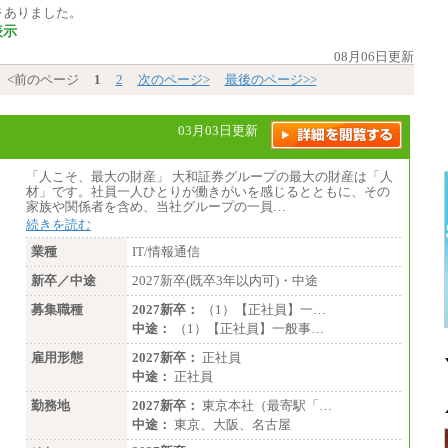
件
ありました。
表示
08月06日更新
<前のページ
1
2
次のページ>
最後のページ>>
03月03日更新
「人こそ、最大の財産」 大和証券グループの最大の財産は「人
材」です。社員一人ひとりが働きがいを感じるとともに、その
家族や関係者を含め、当社グループの一員…
続きを読む
業種
IT/情報通信
新卒／中途
2027新卒(既卒3年以内可)・中途
募集職種
2027新卒：
（1）【正社員】一…
中途：
（1）【正社員】一般事…
雇用形態
2027新卒：
正社員
中途：
正社員
勤務地
2027新卒：
東京本社（最寄駅「…
中途：
東京、大阪、名古屋