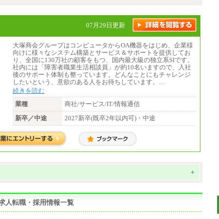
07月29日更新
大塚商会グループはコンピュータからOA機器をはじめ、企業様
向けに様々なシステム構築とサービス＆サポートを提供してお
り、全国に130万社の顧客をもつ、国内最大級の独立系SIです。
社内には「障害者職業生活相談員」が約10名いますので、入社
後のサポート体制も整っています。どんなことにもチャレンジ
したいという、意欲のある人をお待ちしています。…
続きを読む
業種
商社/サービス/IT/情報通信
新卒／中途
2027新卒(既卒2年以内可)・中途
+
者求人転職・採用情報一覧