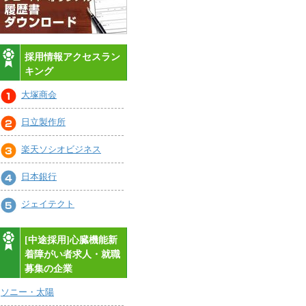
採用情報アクセスラン
キング
大塚商会
日立製作所
楽天ソシオビジネス
日本銀行
ジェイテクト
[中途採用]心臓機能新
着障がい者求人・就職
募集の企業
ソニー・太陽