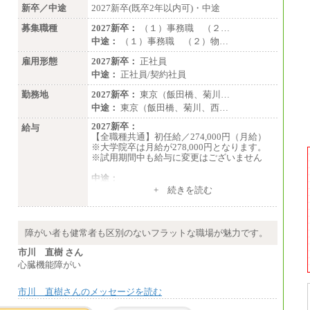
新卒／中途
2027新卒(既卒2年以内可)・中途
募集職種
2027新卒：
（１）事務職 （２…
中途：
（１）事務職 （２）物…
雇用形態
2027新卒：
正社員
中途：
正社員/契約社員
勤務地
2027新卒：
東京（飯田橋、菊川…
中途：
東京（飯田橋、菊川、西…
2027新卒：
給与
【全職種共通】初任給／274,000円（月給）
※大学院卒は月給が278,000円となります。
※試用期間中も給与に変更はございません
中途：
（１）～（４）274,000円（月給）～
+ 続きを読む
（５）235,000円（月給）～
※経験・年齢などを考慮のうえ、当社規程に
より優遇します。
※業務内容・勤務形態に応じて、上記給与の
障がい者も健常者も区別のないフラットな職場が魅力です。
範囲内でご相談をさせていただく事がありま
す
市川 直樹 さん
※試用期間中も給与に変更はございません
心臓機能障がい
市川 直樹さんのメッセージを読む