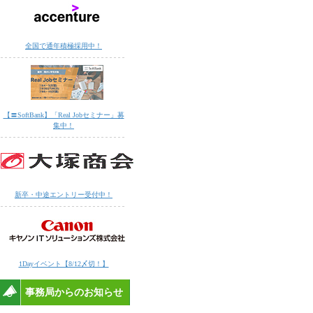
全国で通年積極採用中！
【〓SoftBank】「Real Jobセミナー」募
集中！
新卒・中途エントリー受付中！
1Dayイベント【8/12〆切！】
事務局からのお知らせ