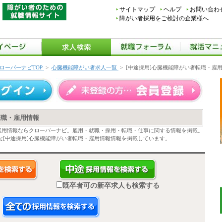
サイトマップ
ヘルプ
お問い合わ
障がい者採用をご検討の企業様へ
ローバーナビTOP
>
心臓機能障がい者求人一覧
>
[中途採用]心臓機能障がい者転職・雇
転職・雇用情報
・雇用情報ならクローバーナビ。雇用・就職・採用・転職・仕事に関する情報を掲載。
な[中途採用]心臓機能障がい者転職・雇用情報情報を掲載しています。
既卒者可の新卒求人も検索する