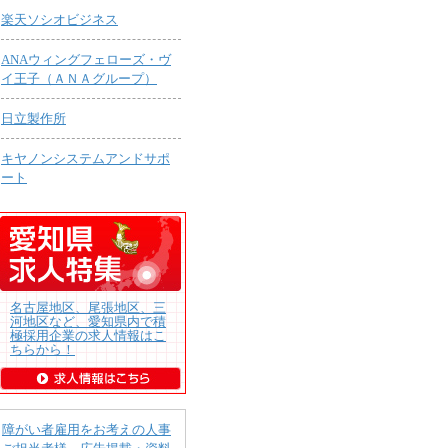
楽天ソシオビジネス
ANAウィングフェローズ・ヴ
イ王子（ＡＮＡグループ）
日立製作所
キヤノンシステムアンドサポ
ート
名古屋地区、尾張地区、三
河地区など、愛知県内で積
極採用企業の求人情報はこ
ちらから！
障がい者雇用をお考えの人事