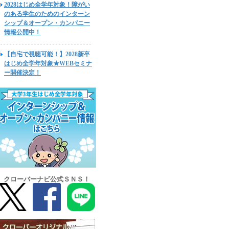
2028はじめ全学年対象！障がい
のある学生のためのインターン
シップ＆オープン・カンパニー
情報公開中！
【自宅で視聴可能！】2028新卒
はじめ全学年対象★WEBセミナ
ー開催決定！
クローバーナビ公式ＳＮＳ！