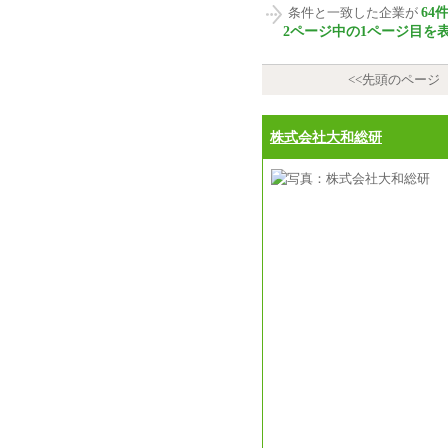
64
条件と一致した企業が
2ページ中の1ページ目を
<<先頭のページ
株式会社大和総研