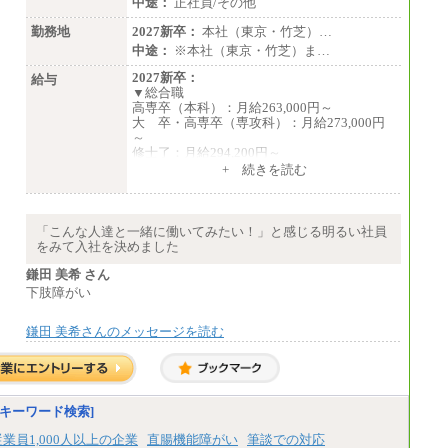
中途：
正社員/その他
勤務地
2027新卒：
本社（東京・竹芝）…
中途：
※本社（東京・竹芝）ま…
2027新卒：
給与
▼総合職
高専卒（本科）：月給263,000円～
大 卒・高専卒（専攻科）：月給273,000円
～
修士了：月給294,200円～
博士了：月給304,800円～
+ 続きを読む
※卓越した能力、高度な技術や実績をお持ち
の方で、それらを入社後の実業務において発
揮できると認められる場合は、 上記の給与に
「こんな人達と一緒に働いてみたい！」と感じる明るい社員
関わらず個別設定することがあります
をみて入社を決めました
▼アソシエイト職
鎌田 美希 さん
月給235,000円
下肢障がい
全職種2025年度実績
鎌田 美希さんのメッセージを読む
※営業職に支給するインセンティブは除く
※試用期間中も給与に変更はございません
中途：
基本月給／20万5000円以上(正社員・準社
員）
キーワード検索]
※経験、能力を考慮の上、当社規定によ
従業員1,000人以上の企業
直腸機能障がい
筆談での対応