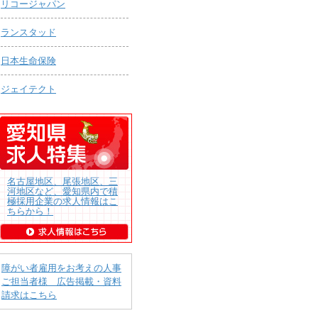
リコージャパン
ランスタッド
日本生命保険
ジェイテクト
名古屋地区、尾張地区、三
河地区など、愛知県内で積
極採用企業の求人情報はこ
ちらから！
障がい者雇用をお考えの人事
ご担当者様 広告掲載・資料
請求はこちら