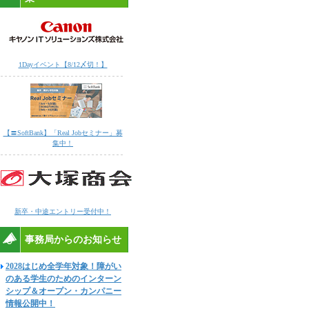
1Dayイベント【8/12〆切！】
【〓SoftBank】「Real Jobセミナー」募
集中！
新卒・中途エントリー受付中！
事務局からのお知らせ
2028はじめ全学年対象！障がい
のある学生のためのインターン
シップ＆オープン・カンパニー
情報公開中！