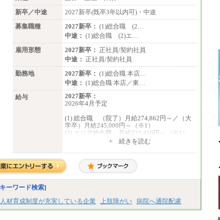
新卒／中途
2027新卒(既卒3年以内可)・中途
募集職種
2027新卒：
(1)総合職 (2…
中途：
(1)総合職 (2)エ…
雇用形態
2027新卒：
正社員/契約社員
中途：
正社員/契約社員
勤務地
2027新卒：
(1)総合職 本店…
中途：
(1)総合職 本店／東…
2027新卒：
給与
2026年4月予定
(1) 総合職 （院了）月給274,862円～／（大
学卒）月給245,000円～（※1）
(2) エリア総合職 月給233,410円～（※1）
(3) アシスタントスタッフ 日給9,800円～12,
+ 続きを読む
500円（※2）
※１ 試用期間６か月（試用期間中も給与
に変更はございません）
※２ 勤務地により異なります
中途：
（1) 総合職 （院了）月給274,862円～／
キーワード検索]
（大学卒）月給245,000円～（※1）
(2) エリア総合職 月給233,410円～（※1）
人材育成制度が充実している企業
上肢障がい
病院へ通院配慮
(3) アシスタントスタッフ 日給9,800円～12,
500円（※2）