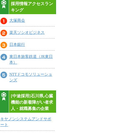
採用情報アクセスラン
キング
大塚商会
楽天ソシオビジネス
日本銀行
東日本旅客鉄道（JR東日
本）
NTTドコモソリューショ
ンズ
[中途採用]石川県,心臓
機能の新着障がい者求
人・就職募集の企業
キヤノンシステムアンドサポ
ート