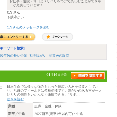
時給 1,226円（実働4.5時間）
お仕事・通院・休日とメリハリをつけて楽しむことができ毎
※基本給に加算して以下手当有（いず
日が充実しています！
れも時間額換算額）
・退職金相当手当 37円
C.Y さん
・賞与相当手当 127円
下肢障がい
合計時給額 1,390円
C.Yさんのメッセージを読む
※全ての求人において試用期間中も給与に変
更はございません。
キーワード検索]
続年数の長い企業
視覚障がい
産業医の設置
04月16日更新
日本生命では様々な強みをもった幅広い人材を必要としてお
り、活躍のフィールドは多種多様です。障がいのある方が一人
ひとりの個性をいかんなく発揮できる、“サポ…
続きを読む
業種
証券・金融・保険
新卒／中途
2027新卒(既卒1年以内可)・中途