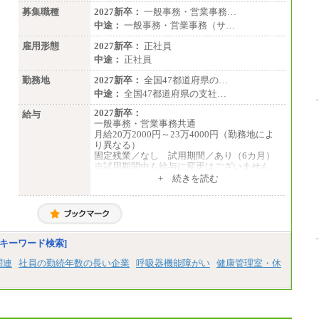
募集職種
2027新卒：
一般事務・営業事務…
中途：
一般事務・営業事務（サ…
雇用形態
2027新卒：
正社員
中途：
正社員
勤務地
2027新卒：
全国47都道府県の…
中途：
全国47都道府県の支社…
2027新卒：
給与
一般事務・営業事務共通
月給20万2000円～23万4000円（勤務地によ
り異なる）
固定残業／なし 試用期間／あり（6カ月）
※試用期間中も給与に変更はございません
中途：
+ 続きを読む
一般事務・営業事務共通
月給20万2000円～23万4000円（勤務地によ
り異なる）
固定残業／なし 試用期間／あり（6か月）
※試用期間中も給与に変更はございません。
キーワード検索]
関連
社員の勤続年数の長い企業
呼吸器機能障がい
健康管理室・休