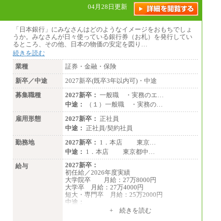
04月28日更新
「日本銀行」にみなさんはどのようなイメージをおもちでしょ
うか。みなさんが日々使っている銀行券（お札）を発行してい
るところ、その他、日本の物価の安定を図り…
続きを読む
業種
証券・金融・保険
新卒／中途
2027新卒(既卒3年以内可)・中途
募集職種
2027新卒：
一般職 ・実務のエ…
中途：
（１）一般職 ・実務の…
雇用形態
2027新卒：
正社員
中途：
正社員/契約社員
勤務地
2027新卒：
1．本店 東京…
中途：
1．本店 東京都中…
2027新卒：
給与
初任給／2026年度実績
大学院卒 月給：27万8000円
大学卒 月給：27万4000円
短大・専門卒 月給：25万2000円
中途：
（１）（２）共通
+ 続きを読む
月給：24万0000円～34万8420円