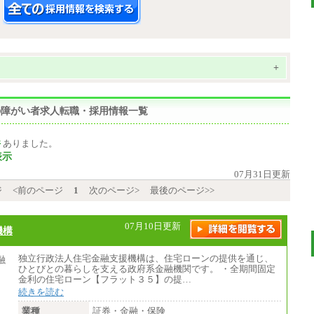
+
能の障がい者求人転職・採用情報一覧
件
ありました。
表示
07月31日更新
ジ
<前のページ
1
次のページ>
最後のページ>>
07月10日更新
機構
独立行政法人住宅金融支援機構は、住宅ローンの提供を通じ、
ひとびとの暮らしを支える政府系金融機関です。 ・全期間固定
金利の住宅ローン【フラット３５】の提…
続きを読む
業種
証券・金融・保険