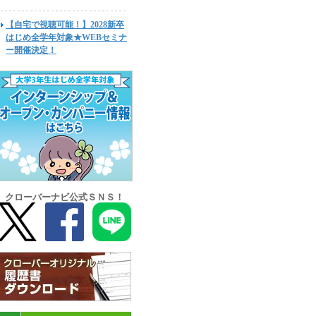
【自宅で視聴可能！】2028新卒
はじめ全学年対象★WEBセミナ
ー開催決定！
クローバーナビ公式ＳＮＳ！