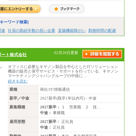
※職務経験等を考慮し決定いたします。
※試用期間中も給与に変更はございません
キーワード検索]
関連
社員の勤続年数の長い企業
直腸機能障がい
勤務時間の配慮
02月20日更新
ポート株式会社
オフィスに必要なキヤノン製品を中心としたITソリューション
機器の販売と保守サービス・サポートを行っている、キヤノン
マーケティングジャパングループの中核に…
続きを読む
業種
商社/IT/情報通信
新卒／中途
2027新卒(既卒1年以内可)・中途
募集職種
2027新卒：
１ 営業職 ２ 技…
中途：
事務職
雇用形態
2027新卒：
正社員
中途：
正社員