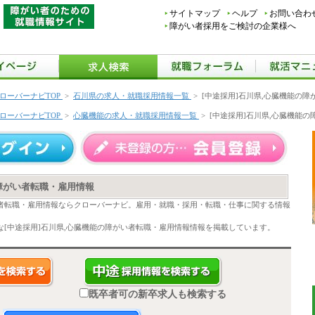
サイトマップ
ヘルプ
お問い合わ
障がい者採用をご検討の企業様へ
ローバーナビTOP
>
石川県の求人・就職採用情報一覧
>
[中途採用]石川県,心臓機能の
ローバーナビTOP
>
心臓機能の求人・就職採用情報一覧
>
[中途採用]石川県,心臓機能
の障がい者転職・雇用情報
い者転職・雇用情報ならクローバーナビ。雇用・就職・採用・転職・仕事に関する情報
[中途採用]石川県,心臓機能の障がい者転職・雇用情報情報を掲載しています。
既卒者可の新卒求人も検索する