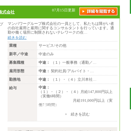
※１ 試用期間６か月（試用期間中も給与
に変更なし）
※２ 勤務地により異なる
07月15日更新
株式会社
マンパワーグループ株式会社の一員として、私たちは障がい者
の自社雇用と雇用に関するコンサルタントを行っています。通
勤や働く場所に制限されないテレワークの在…
続きを読む
業種
サービス/その他
新卒／中途
中途のみ
募集職種
中途：
（１）一般事務（通勤／…
雇用形態
中途：
契約社員/アルバイト・…
勤務地
中途：
（１）・（４）立川本社…
中途：
給与
（１）・（２）・（４）月給147,800円以上
（実働6時間）
月給191,000円以上（実
働7.5時間）
（３）月給191,000円以上（実働7.5時間）
+ 続きを読む
（５）月給147,800円以上（実働6時間）
-----