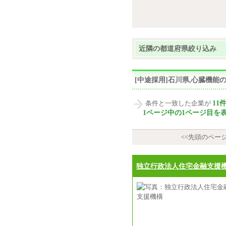
近隣の都道府県絞り込み
[中途採用]石川県,心臓機
11
条件と一致した企業が
1ページ中の1ページ目を
<<先頭のペー
独立行政法人住宅金融支援