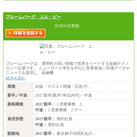
ブルームバーグ エル・ピー
08月05日更新
ブルームバーグは、透明性の高い情報で世界をリードする金融テクノ
ロジー企業です。 ニューヨーク本社を中心に世界各地へ市場データや
ニュースを提供し、金融機…
続きを読む
業種
出版・マスコミ関連・広告/IT…
新卒／中途
2027新卒(既卒3年以内可)・中途
募集職種
2027新卒：
1.営業事務 2.…
中途：
1.営業事務 2.デー…
雇用形態
2027新卒：
契約社員
中途：
契約社員
勤務地
2027新卒：
東京都千代田区丸の…