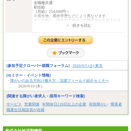
全職種共通
初任給
（月給）254,000円～
※居住地、最終学歴などにより異なります。
※この他に、該当する場合は各種手当が支給されま
す。
+ 続きを読む
※試用期間中も給与に変更はございません。
中途：
全職種共通
初任給／月給263,000円～
※居住地、年齢により異なります。
※この他に、該当する場合は各種手当が支給されま
す。
※試用期間中も給与に変更はございません
[参加予定クローバー就職フォーラム]
2026/9/5 (土) 東京
[セミナー・イベント情報]
・
障がいのある方向け働き方・活躍フィールド紹介セミナー
2026/9/10 (木）
[関連する障がい者求人・採用キーワード検索]
サービス
営業関連
年間休日120日以上の企業
視覚障がい
障害者
職業生活相談員が在籍
株式会社神戸製鋼所