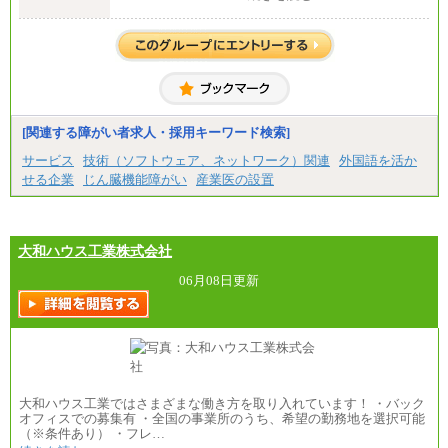
月給250,000円(※1)、247,000円(※2)、242,000円
(※3)、239,000円(※4)、237,000円（※5）
・専門・短大卒
月給229,500円(※1)、226,500円(※2)、221,500円
(※3)、218,500円(※4)、216,500円（※5）
※1…東京都、埼玉県、千葉県、神奈川県
※2…大阪府、京都府、兵庫県、滋賀県
[関連する障がい者求人・採用キーワード検索]
※3…愛知県、静岡県
※4…北海道、宮城県、栃木県、群馬県、長野県、新
サービス
技術（ソフトウェア、ネットワーク）関連
外国語を活か
潟県、富山県、石川県、岡山県、広島県、山口県、
せる企業
じん臓機能障がい
産業医の設置
香川県、福岡県
※5…青森県、鳥取県、島根県、愛媛県、高知県、大
分県、長崎県、熊本県、宮崎県、鹿児島県、沖縄
県、福島県、山形県
・月給には一律地域手当を含んだ金額を表示
大和ハウス工業株式会社
（一律地域手当：※1…36,000円、※2…33,000円、
※3…28,000円、※4…25,000円、※5…23,000円）
06月08日更新
・試用期間中も給与変更なし
●基幹職（地域限定社員）
・大学・院卒／月給185,000 円～219,000 円 ※勤務地
により異なる。
〈東京・神奈川〉219,000 円
〈大阪・兵庫〉209,000 円
大和ハウス工業ではさまざまな働き方を取り入れています！ ・バック
〈愛知〉194,500 円 〈福岡〉1
オフィスでの募集有 ・全国の事業所のうち、希望の勤務地を選択可能
85,000 円
（※条件あり） ・フレ…