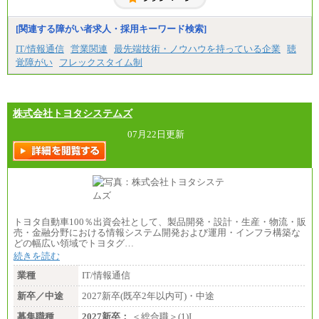
中途：
下記は新卒採用の給与です。経験者採用の場合、下
記を再下限としてご経験に応じた金額となります。
[関連する障がい者求人・採用キーワード検索]
（1）【正社員】一般事務職種（CS職）：月給255,00
IT/情報通信
営業関連
最先端技術・ノウハウを持っている企業
聴
0円（大学卒）
覚障がい
フレックスタイム制
（2）【正社員】総合職：月給300,000円（大学卒）
※試用期間も同額
株式会社トヨタシステムズ
07月22日更新
トヨタ自動車100％出資会社として、製品開発・設計・生産・物流・販
売・金融分野における情報システム開発および運用・インフラ構築な
どの幅広い領域でトヨタグ…
続きを読む
業種
IT/情報通信
新卒／中途
2027新卒(既卒2年以内可)・中途
募集職種
2027新卒：
＜総合職＞(1)I…