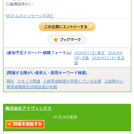
心臓機能障がい
M.Iさんのメッセージを読む
[参加予定クローバー就職フォーラム]
2026/9/5 (土) 東京
2026/9/6
(日) 大阪
2026/9/12 (土) 名古
屋
[関連する障がい者求人・採用キーワード検索]
商社
スタッフ関連
人材育成制度が充実している企業
上肢障がい
障害者職業生活相談員が在籍
株式会社アドヴィックス
07月29日更新