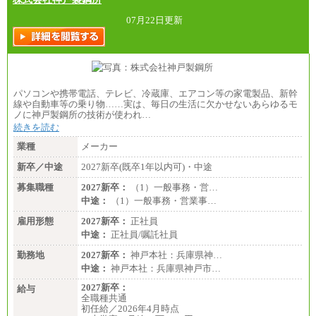
07月22日更新
パソコンや携帯電話、テレビ、冷蔵庫、エアコン等の家電製品、新幹
線や自動車等の乗り物……実は、毎日の生活に欠かせないあらゆるモ
ノに神戸製鋼所の技術が使われ…
続きを読む
業種
メーカー
新卒／中途
2027新卒(既卒1年以内可)・中途
募集職種
2027新卒：
（1）一般事務・営…
中途：
（1）一般事務・営業事…
雇用形態
2027新卒：
正社員
中途：
正社員/嘱託社員
勤務地
2027新卒：
神戸本社：兵庫県神…
中途：
神戸本社：兵庫県神戸市…
2027新卒：
給与
全職種共通
初任給／2026年4月時点