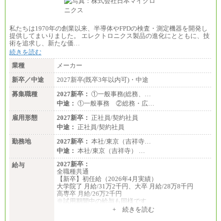
私たちは1970年の創業以来、半導体やFPDの検査・測定機器を開発し
提供してまいりました。 エレクトロニクス製品の進化にとともに、技
術を追求し、新たな価…
続きを読む
業種
メーカー
新卒／中途
2027新卒(既卒3年以内可)・中途
募集職種
2027新卒：
①一般事務(総務、…
中途：
①一般事務 ②総務・広…
雇用形態
2027新卒：
正社員/契約社員
中途：
正社員/契約社員
勤務地
2027新卒：
本社/東京（吉祥寺…
中途：
本社/東京（吉祥寺） …
2027新卒：
給与
全職種共通
【新卒】初任給（2026年4月実績）
大学院了 月給/31万2千円、大卒 月給/28万8千円
高専卒 月給/26万2千円
※試用期間中の給与も同様です
中途：
+ 続きを読む
全職種共通