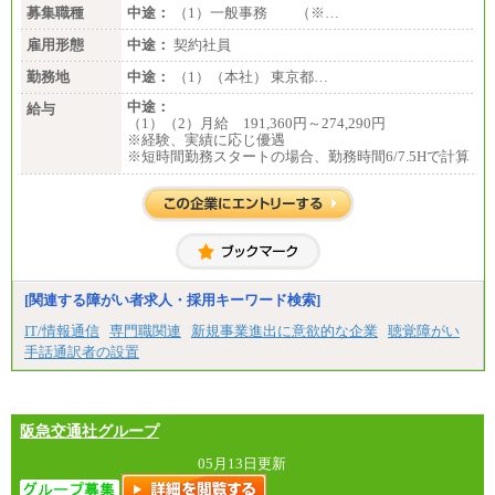
募集職種
中途：
（1）一般事務 （※…
雇用形態
中途：
契約社員
勤務地
中途：
（1）（本社） 東京都…
中途：
給与
（1）（2）月給 191,360円～274,290円
※経験、実績に応じ優遇
※短時間勤務スタートの場合、勤務時間6/7.5Hで計算
[関連する障がい者求人・採用キーワード検索]
IT/情報通信
専門職関連
新規事業進出に意欲的な企業
聴覚障がい
手話通訳者の設置
阪急交通社グループ
05月13日更新