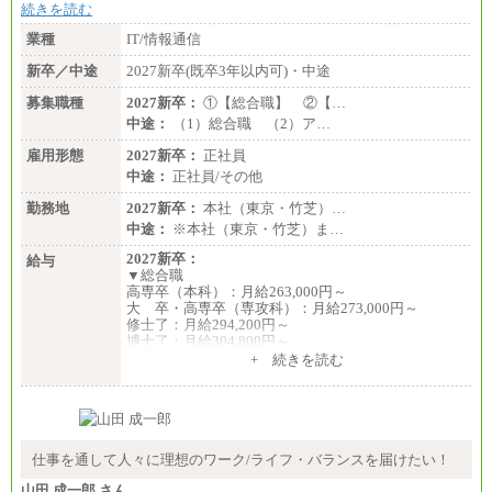
続きを読む
業種
IT/情報通信
新卒／中途
2027新卒(既卒3年以内可)・中途
募集職種
2027新卒：
①【総合職】 ②【…
中途：
（1）総合職 （2）ア…
雇用形態
2027新卒：
正社員
中途：
正社員/その他
勤務地
2027新卒：
本社（東京・竹芝）…
中途：
※本社（東京・竹芝）ま…
2027新卒：
給与
▼総合職
高専卒（本科）：月給263,000円～
大 卒・高専卒（専攻科）：月給273,000円～
修士了：月給294,200円～
博士了：月給304,800円～
+ 続きを読む
※卓越した能力、高度な技術や実績をお持ちの方
で、それらを入社後の実業務において発揮できると
認められる場合は、 上記の給与に関わらず個別設定
することがあります
▼アソシエイト職
仕事を通して人々に理想のワーク/ライフ・バランスを届けたい！
月給235,000円
山田 成一郎 さん