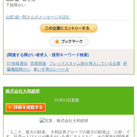
全職種2025年度実績
下肢障がい
※営業職に支給するインセンティブは除く
山田 成一郎さんのメッセージを読む
※試用期間中も給与に変更はございません
中途：
基本月給／20万5000円以上(正社員・準社員）
※経験、能力を考慮の上、当社規定により優遇
いたします
※自己成長支援金(10,000円）を含む
※別途、Workstyle支援金(月額4,000円）
[関連する障がい者求人・採用キーワード検索]
IT/情報通信
営業関連
フレックスタイム制を導入している企業
肝
臓機能障がい
車いす用エレベータ
株式会社大和総研
03月03日更新
「人こそ、最大の財産」 大和証券グループの最大の財産は「人材」で
す。社員一人ひとりが働きがいを感じるとともに、その家族や関係者