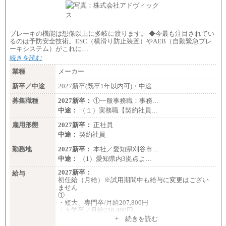
ブレーキの機能は想像以上に多岐に渡ります。 ◆今最も注目されてい
るのは予防安全技術。ESC（横滑り防止装置）やAEB（自動緊急ブレ
ーキシステム）がこれに…
続きを読む
業種
メーカー
新卒／中途
2027新卒(既卒1年以内可)・中途
募集職種
2027新卒：
①一般事務職：事務…
中途：
（１）実務職【契約社員…
雇用形態
2027新卒：
正社員
中途：
契約社員
勤務地
2027新卒：
本社／愛知県刈谷市…
中途：
（1）愛知県内3拠点よ…
2027新卒：
給与
初任給（月給）※試用期間中も給与に変更はござい
ません
①
・短大、専門卒/月給207,800円
・大学卒／月給216,400円
※大学院修了は大学卒の金額を最低額とし、経験・
+ 続きを読む
能力を考慮のうえ当社規程に基づき決定いたしま