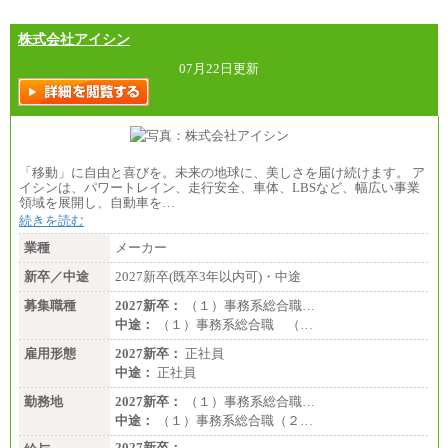
大学学部・高専（専攻科）： 月給285,700円～
高専・短大： 月給285,700円～
株式会社アイシン
＜一般職＞
大学(学部・院)・高専（専攻科）： 月給253,100
07月22日更新
円～
高専・短大： 月給248,100円～
※試用期間中の条件変更：無
「移動」に自由と喜びを。未来の地球に、美しさを届け続けます。 ア
イシンは、パワートレイン、走行安全、車体、LBSなど、幅広い事業
領域を展開し、自動車を…
続きを読む
業種
メーカー
新卒／中途
2027新卒(既卒3年以内可)・中途
募集職種
2027新卒：
（１）事務系総合職…
中途：
（１）事務系総合職 （…
雇用形態
2027新卒：
正社員
中途：
正社員
勤務地
2027新卒：
（１）事務系総合職…
中途：
（１）事務系総合職（２…
2027新卒：