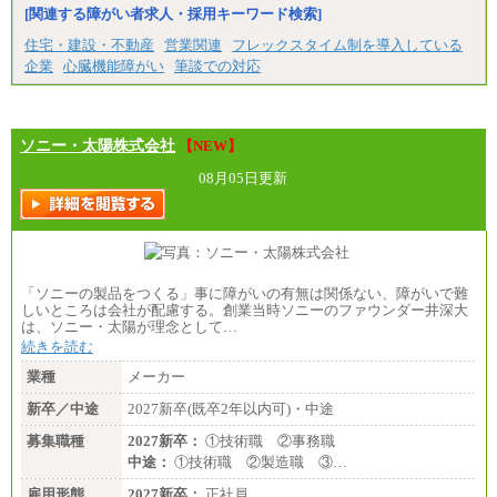
※1…東京都、埼玉県、千葉県、神奈川県
[関連する障がい者求人・採用キーワード検索]
※2…大阪府、京都府、兵庫県、滋賀県
住宅・建設・不動産
営業関連
フレックスタイム制を導入している
※3…愛知県、静岡県
※4…北海道、宮城県、栃木県、群馬県、長野県、新
企業
心臓機能障がい
筆談での対応
潟県、富山県、石川県、岡山県、広島県、山口県、
香川県、福岡県
※5…青森県、鳥取県、島根県、愛媛県、高知県、大
分県、長崎県、熊本県、宮崎県、鹿児島県、沖縄
ソニー・太陽株式会社
県、福島県、山形県
【NEW】
08月05日更新
◆パート・アルバイト
時給制：最低時給額 1,050円～ ※勤務地により異な
る。
【エアサーブ】
月給223,000円～
・試用期間中も給与変更なし
「ソニーの製品をつくる」事に障がいの有無は関係ない、障がいで難
しいところは会社が配慮する。創業当時ソニーのファウンダー井深大
は、ソニー・太陽が理念として…
続きを読む
業種
メーカー
新卒／中途
2027新卒(既卒2年以内可)・中途
募集職種
2027新卒：
①技術職 ②事務職
中途：
①技術職 ②製造職 ③…
雇用形態
2027新卒：
正社員