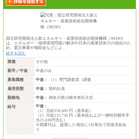
想定年収：340万円～610万円
年収例：
・460万円/28歳・月給26万円
・520万円/32歳・月給29万円
（４）
月給：201,000円～
想定年収：360万円～680万円
年収例：
国立研究開発法人新エネルギー・産業技術総合開発機構（NEDO）
・520万円/32歳・月給29万円
は、エネルギー・地球環境問題の解決や日本の産業技術力の強化のた
め、委託事業や補助金などによ…
年収例は賞与含む、残業代・家族手当含まず
続きを読む
※キャリアや能力等を考慮の上、当社規定により確
業種
その他
定します
※残業手当：別途支給
新卒／中途
中途のみ
※固定給に固定残業代含まず
募集職種
※試用期間中も給与に変更なし
中途：
（1）専門調査員（調査…
雇用形態
中途：
契約社員
勤務地
中途：
神奈川県川崎市幸区大宮…
中途：
給与
（1）月給358,400 円（基本給）
（2）月給235,730 円（基本給および一律特別都市手
当21,430円含む）
※残業代は、超過した場合に1分単位で別途支給あ
り