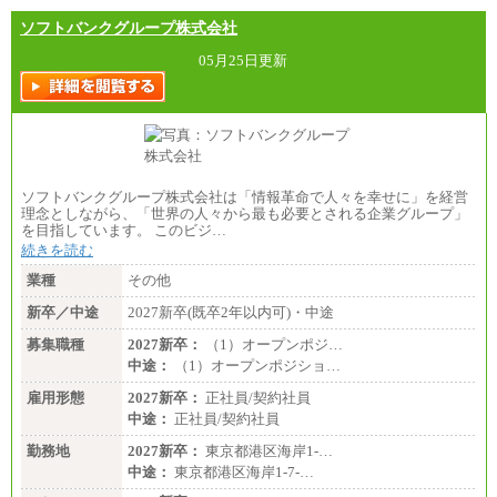
ソフトバンクグループ株式会社
05月25日更新
ソフトバンクグループ株式会社は「情報革命で人々を幸せに」を経営
理念としながら、「世界の人々から最も必要とされる企業グループ」
を目指しています。 このビジ…
続きを読む
業種
その他
新卒／中途
2027新卒(既卒2年以内可)・中途
募集職種
2027新卒：
（1）オープンポジ…
中途：
（1）オープンポジショ…
雇用形態
2027新卒：
正社員/契約社員
中途：
正社員/契約社員
勤務地
2027新卒：
東京都港区海岸1-…
中途：
東京都港区海岸1-7-…