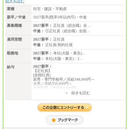
続きを読む
・専門・短大卒／月給185,000 円～210,000 円 ※勤務
地により異なる。
業種
住宅・建設・不動産
〈東京・神奈川〉210,000 円
〈大阪・兵庫〉200,000 円
新卒／中途
2027新卒(既卒3年以内可)・中途
〈愛知〉194,500 円 〈福
岡〉185,000円
募集職種
2027新卒：
正社員（総合職）全…
中途：
①正社員（総合職）全国…
※基本給のみ（地域手当なし）
※試用期間中も給与変更なし
雇用形態
2027新卒：
正社員
中途：
中途：
正社員/契約社員
【阪急交通社】
◆正社員/総合職
勤務地
2027新卒：
本社(大阪・東京)…
月給250,000円～(※1)、247,000円～(※2)、242,000円
中途：
本社(大阪・東京)：2…
～(※3)、239,000円～(※4)、237,000円～（※5）
・月給は一律地域手当を含んだ金額を表示
2027新卒：
給与
（※1…36,000円、※2…33,000円、※3…28,000円、
【正社員】
※4…25,000円、※5…23,000円）
[全国社員]
・試用期間中も給与変更なし
高専・専門学校卒／月給348,000円～
大卒／月給350,000円～
◆正社員/基幹職
大学院卒／月給362,000円～
〈東京・神奈川〉月給219,000 円～ 〈大阪・兵庫〉
[地域社員]月給295,000円～
+ 続きを読む
月給209,000 円～
中途：
〈愛知〉月給194,500 円～ 〈福岡〉月給185,000 円～
【正社員】
・一律地域手当なし
[全国社員]月給348,000円～
・試用期間中も給与変更なし
[地域社員]月給295,000円～
※試用期間中も給与に変更はございません
◆契約社員
【契約社員】月給200,000円～
月給187,500円～(※1)、184,000円～(※2)、180,500円
～(※3)、170,500～(※4)、168,000円～（※5）