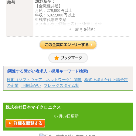
2027新卒：
給与
【全職種共通】
月給：279,000円以上
年収：5,022,000円以上
※残業代別途支給
※スキルやご経験に応じて決定します
※試用期間中も給与に変更はございません
+ 続きを読む
中途：
全職種共通
月給：279,000円以上
年収：4,185,000円以上
※残業代別途支給
※スキルやご経験に応じて決定します
※試用期間中の給与も同様です
[関連する障がい者求人・採用キーワード検索]
技術（ソフトウェア、ネットワーク）関連
株式上場または上場予定
の企業
下肢障がい
フレックスタイム制
株式会社日本マイクロニクス
07月09日更新