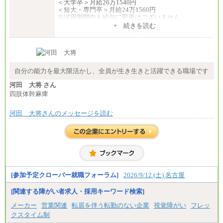
＜大学卒＞月給26万1540円
＜短大・専門卒＞月給24万1560円
※試用期間中も給与に変更はございません
中途：
+ 続きを読む
全職種共通
月給24万円～
※入社時の年齢等によって異なります。
※試用期間中も給与に変更はございません
自分の能力を最大限活かし、全員が生き生きと活躍できる職場です
河田 大将 さん
四肢体幹麻痺
河田 大将さんのメッセージを読む
[参加予定クローバー就職フォーラム]
2026/9/12 (土) 名古屋
[関連する障がい者求人・採用キーワード検索]
メーカー
営業関連
転居を伴う転勤のない企業
視覚障がい
フレッ
クスタイム制