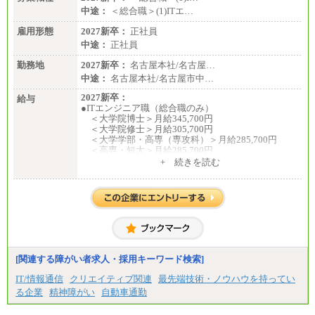
中途：
＜総合職＞(1)ITエ…
雇用形態
2027新卒：
正社員
中途：
正社員
勤務地
2027新卒：
名古屋本社/名古屋…
中途：
名古屋本社/名古屋市中…
2027新卒：
給与
●ITエンジニア職（総合職のみ）
＜大学院博士＞月給345,700円
＜大学院修士＞月給305,700円
＜大学学部・高専（専攻科）＞月給285,700円
＜高専・短大＞月給285,700円
+ 続きを読む
●事務職（総合職／一般職）
＜大学院修士・博士＞月給：305,700円（総合職）
＜大学学部＞月給：285,700円（総合職）／253,10
0円（一般職）
＜高専・短大＞月給：285,700円（総合職）／248,1
00円（一般職）
※試用期間中の条件変更：無
[関連する障がい者求人・採用キーワード検索]
中途：
■正社員採用■
IT/情報通信
クリエイティブ関連
最先端技術・ノウハウを持ってい
＜総合職＞
る企業
精神障がい
自動車通勤
大学院博士 ： 月給345,700円～
大学院修士 ： 月給305,700円～