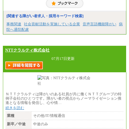
[関連する障がい者求人・採用キーワード検索]
事務関連
社会貢献活動を実施している企業
音声言語機能障がい
病
院へ通院配慮
NTTクラルティ株式会社
07月17日更新
ＮＴＴクラルティは障がいのある社員が共に働くＮＴＴグループの特
例子会社のひとつです。障がい者の視点からノーマライゼーション推
進となる情報を発信し、心や情…
続きを読む
業種
その他/IT/情報通信
新卒／中途
中途のみ