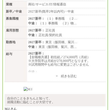
業種
商社/サービス/IT/情報通信
新卒／中途
2027新卒(既卒2年以内可)・中途
募集職種
2027新卒：
（１）事務職 （２…
中途：
（１）事務職 （２）物…
雇用形態
2027新卒：
正社員
中途：
正社員/契約社員
勤務地
2027新卒：
東京（飯田橋、菊川…
中途：
東京（飯田橋、菊川、西…
2027新卒：
給与
【全職種共通】初任給／274,000円（月給）
※大学院卒は月給が278,000円となります。
※試用期間中も給与に変更はございません
中途：
（１）～（４）274,000円（月給）～
+ 続きを読む
（５）235,000円（月給）～
※経験・年齢などを考慮のうえ、当社規程により優
遇します。
※業務内容・勤務形態に応じて、上記給与の範囲内
でご相談をさせていただく事があります
※試用期間中も給与に変更はございません
自分のことをきちんと知って、
就職活動に臨むことが大切です。
M.I さん