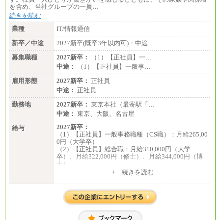
を含め、当社グループの一員…
続きを読む
業種
IT/情報通信
新卒／中途
2027新卒(既卒3年以内可)・中途
募集職種
2027新卒：
（1）【正社員】一…
中途：
（1）【正社員】一般事…
雇用形態
2027新卒：
正社員
中途：
正社員
勤務地
2027新卒：
東京本社（最寄駅「…
中途：
東京、大阪、名古屋
2027新卒：
給与
（1）【正社員】一般事務職種（CS職）：月給265,00
0円（大学卒）
（2）【正社員】総合職：月給310,000円（大学
卒）、月給322,000円（修士）、月給344,000円（博
士）
+ 続きを読む
※見習期間（試用期間、3か月）も給与に変更はござ
いません。
※一般事務職種（CS職）の大学院修了者は大学卒の
金額を最低額とし、
経験・能力を考慮のうえ、当社規程に基づき決定い
たします。