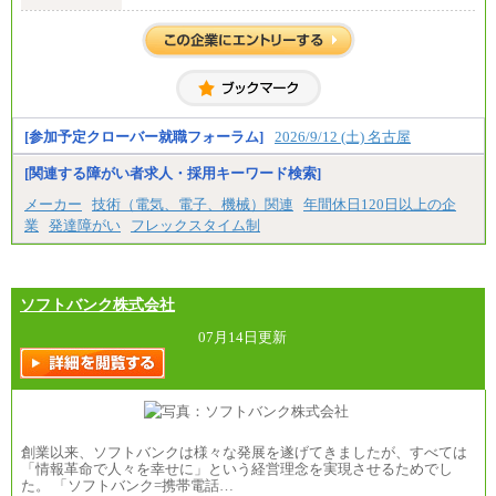
す。
②③
・修士了／月給301,000円
・大学卒／月給282,000円
※技術系応募における、博士課程修了は大学卒(また
は修士了)の金額を最低額とし、経験・能力を考慮の
うえ当社規程に基づき決定いたします。
[参加予定クローバー就職フォーラム]
2026/9/12 (土) 名古屋
[関連する障がい者求人・採用キーワード検索]
中途：
（1）月給 246,660円
メーカー
技術（電気、電子、機械）関連
年間休日120日以上の企
（2）時間給 1,500円/月給モデル\337,000～
業
発達障がい
フレックスタイム制
ソフトバンク株式会社
07月14日更新
創業以来、ソフトバンクは様々な発展を遂げてきましたが、すべては
「情報革命で人々を幸せに」という経営理念を実現させるためでし
た。 「ソフトバンク=携帯電話…