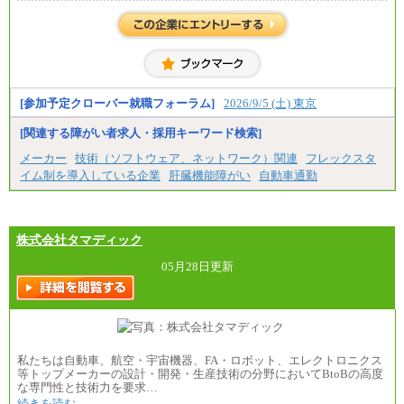
【中途】月給19万8千円～
※勤務地によって異なります。
※経験やスキルを考慮し、規定により決定します。
※試用期間中も給与に変更はございません。
[参加予定クローバー就職フォーラム]
2026/9/5 (土) 東京
[関連する障がい者求人・採用キーワード検索]
メーカー
技術（ソフトウェア、ネットワーク）関連
フレックスタ
イム制を導入している企業
肝臓機能障がい
自動車通勤
株式会社タマディック
05月28日更新
私たちは自動車、航空・宇宙機器、FA・ロボット、エレクトロニクス
等トップメーカーの設計・開発・生産技術の分野においてBtoBの高度
な専門性と技術力を要求…
続きを読む