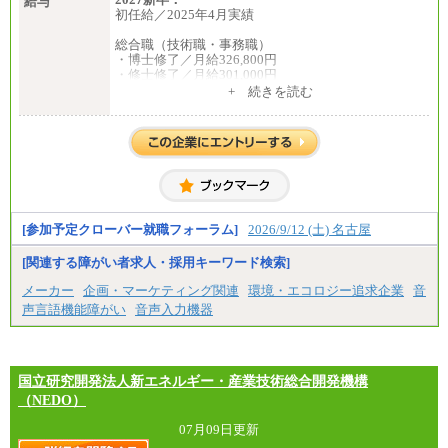
給与
初任給／2025年4月実績
総合職（技術職・事務職）
・博士修了／月給326,800円
・修士修了／月給301,000円
・大学卒／月給282,000円
+ 続きを読む
・高専卒（専攻科）／月給282,000円
・高専卒（本科）／月給256,000円
一般事務職
・博士修了、修士修了、大学卒／月給206,400円
・高専卒（専攻科）／月給206,400円
・高専卒（本科）月給197,800円
・短大卒／月給197,800円
・専門卒（2年）／月給197,800円
[参加予定クローバー就職フォーラム]
2026/9/12 (土) 名古屋
※試用期間中も給与に変更はございません。
[関連する障がい者求人・採用キーワード検索]
中途：
メーカー
企画・マーケティング関連
環境・エコロジー追求企業
音
（１）（２）
声言語機能障がい
音声入力機器
月給：270,000円～
想定年収：490万円～1,100万円
年収例：
・610万円/28歳・月給34万円
・1,090万円/38歳・月給59万円 *残業代・家族手当
国立研究開発法人新エネルギー・産業技術総合開発機構
対象外
（NEDO）
（３）
07月09日更新
月給：190,000円～