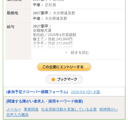
中途：
正社員
勤務地
2027新卒：
大分県速見郡
中途：
大分県速見郡
2027新卒：
給与
全職種共通
初任給／2026年4月実績額
修士了／月給 245,000円
大学卒／月給 235,000円
高専卒／月給 225,000円
短大卒／月給 210,000円
+ 続きを読む
専門卒／月給 210,000円
※試用期間中も給与に変更はございません
※博士課程修了者は修士卒の金額を最低額とし、経
験・能力を考慮のうえ、当社規程に基づき決定いた
します
中途：
全職種共通
月給200,000円～350,000円
基本給は能力、過去の職歴を考慮の上、当社規定に
[参加予定クローバー就職フォーラム]
2026/9/6 (日) 大阪
基づき決定します。
※試用期間中も給与に変更はございません
[関連する障がい者求人・採用キーワード検索]
メーカー
事務関連
社会貢献活動を実施している企業
精神障がい
音声入力機器