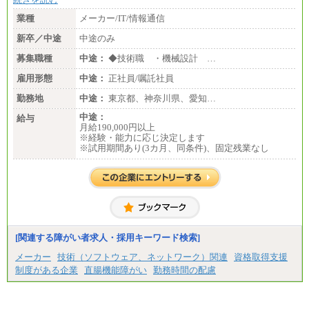
業種
メーカー/IT/情報通信
新卒／中途
中途のみ
募集職種
中途：
◆技術職 ・機械設計 …
雇用形態
中途：
正社員/嘱託社員
勤務地
中途：
東京都、神奈川県、愛知…
中途：
給与
月給190,000円以上
※経験・能力に応じ決定します
※試用期間あり(3カ月、同条件)、固定残業なし
[関連する障がい者求人・採用キーワード検索]
メーカー
技術（ソフトウェア、ネットワーク）関連
資格取得支援
制度がある企業
直腸機能障がい
勤務時間の配慮