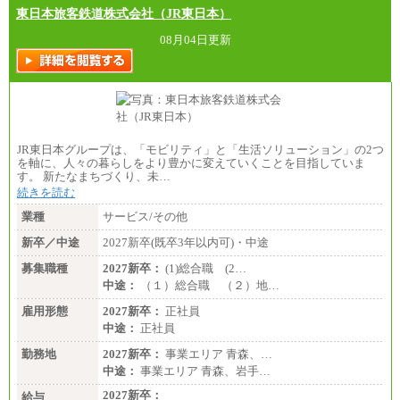
東日本旅客鉄道株式会社（JR東日本）
08月04日更新
JR東日本グループは、「モビリティ」と「生活ソリューション」の2つ
を軸に、人々の暮らしをより豊かに変えていくことを目指していま
す。 新たなまちづくり、未…
続きを読む
業種
サービス/その他
新卒／中途
2027新卒(既卒3年以内可)・中途
募集職種
2027新卒：
(1)総合職 (2…
中途：
（１）総合職 （２）地…
雇用形態
2027新卒：
正社員
中途：
正社員
勤務地
2027新卒：
事業エリア 青森、…
中途：
事業エリア 青森、岩手…
2027新卒：
給与