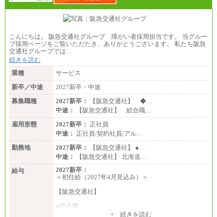
こんにちは。 阪急交通社グループ 障がい者採用担当です。 当グルー
プ採用ページをご覧いただたき、ありがとうございます。 私たち阪急
交通社グループでは…
続きを読む
業種
サービス
新卒／中途
2027新卒・中途
募集職種
2027新卒：
【阪急交通社】 ◆…
中途：
【阪急交通社】 総合職…
雇用形態
2027新卒：
正社員
中途：
正社員/契約社員/アル…
勤務地
2027新卒：
【阪急交通社】 ●…
中途：
【阪急交通社】 北海道…
2027新卒：
給与
＜初任給（2027年4月見込み）＞
【阪急交通社】
●総合職
・大学・院卒
+ 続きを読む