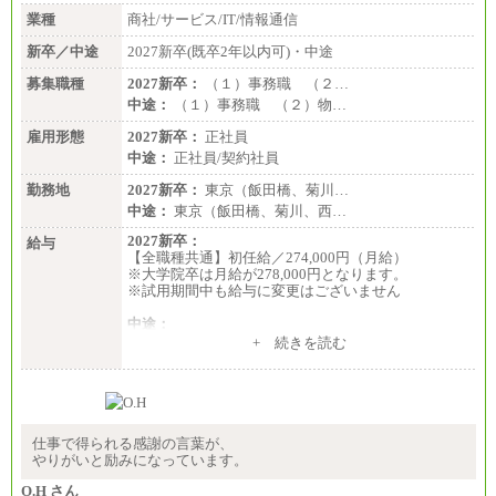
業種
商社/サービス/IT/情報通信
新卒／中途
2027新卒(既卒2年以内可)・中途
募集職種
2027新卒：
（１）事務職 （２…
中途：
（１）事務職 （２）物…
雇用形態
2027新卒：
正社員
中途：
正社員/契約社員
勤務地
2027新卒：
東京（飯田橋、菊川…
中途：
東京（飯田橋、菊川、西…
2027新卒：
給与
【全職種共通】初任給／274,000円（月給）
※大学院卒は月給が278,000円となります。
※試用期間中も給与に変更はございません
中途：
（１）～（４）274,000円（月給）～
+ 続きを読む
（５）235,000円（月給）～
※経験・年齢などを考慮のうえ、当社規程により優
遇します。
※業務内容・勤務形態に応じて、上記給与の範囲内
でご相談をさせていただく事があります
※試用期間中も給与に変更はございません
仕事で得られる感謝の言葉が、
やりがいと励みになっています。
O.H さん