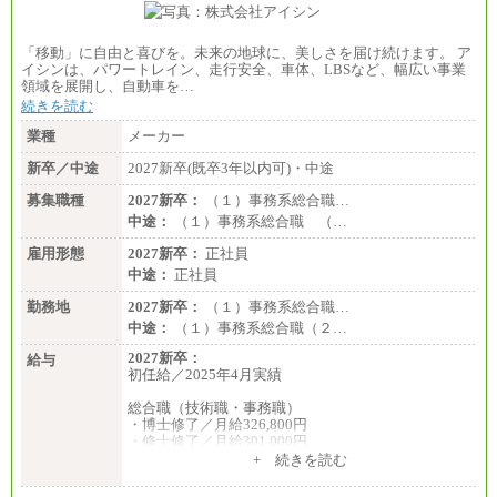
「移動」に自由と喜びを。未来の地球に、美しさを届け続けます。 ア
イシンは、パワートレイン、走行安全、車体、LBSなど、幅広い事業
領域を展開し、自動車を…
続きを読む
業種
メーカー
新卒／中途
2027新卒(既卒3年以内可)・中途
募集職種
2027新卒：
（１）事務系総合職…
中途：
（１）事務系総合職 （…
雇用形態
2027新卒：
正社員
中途：
正社員
勤務地
2027新卒：
（１）事務系総合職…
中途：
（１）事務系総合職（２…
2027新卒：
給与
初任給／2025年4月実績
総合職（技術職・事務職）
・博士修了／月給326,800円
・修士修了／月給301,000円
・大学卒／月給282,000円
+ 続きを読む
・高専卒（専攻科）／月給282,000円
・高専卒（本科）／月給256,000円