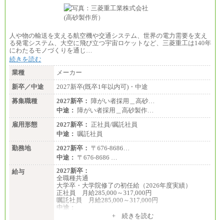
人や物の輸送を支える航空機や交通システム、世界の電力需要を支え
る発電システム、大空に飛び立つ宇宙ロケットなど、三菱重工は140年
にわたるモノづくりを通じ…
続きを読む
業種
メーカー
新卒／中途
2027新卒(既卒1年以内可)・中途
募集職種
2027新卒：
障がい者採用＿高砂…
中途：
障がい者採用＿高砂製作…
雇用形態
2027新卒：
正社員/嘱託社員
中途：
嘱託社員
勤務地
2027新卒：
〒676-8686…
中途：
〒676-8686 …
2027新卒：
給与
全職種共通
大学卒・大学院修了の初任給（2026年度実績）
正社員 月給285,000～317,000円
嘱託社員 月給285,000～317,000円
中途：
全職種共通
+ 続きを読む