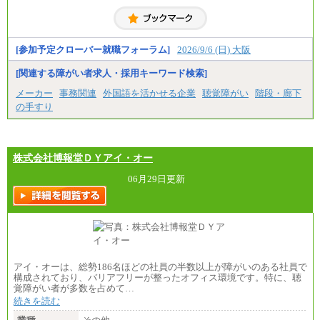
[参加予定クローバー就職フォーラム]
2026/9/6 (日) 大阪
[関連する障がい者求人・採用キーワード検索]
メーカー
事務関連
外国語を活かせる企業
聴覚障がい
階段・廊下
の手すり
株式会社博報堂ＤＹアイ・オー
06月29日更新
アイ・オーは、総勢186名ほどの社員の半数以上が障がいのある社員で
構成されており、バリアフリーが整ったオフィス環境です。特に、聴
覚障がい者が多数を占めて…
続きを読む