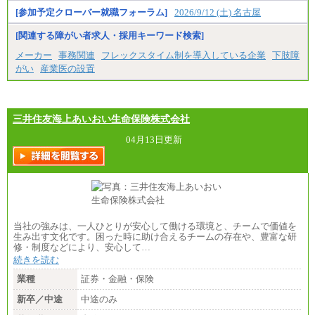
うえ当社規程に基づき決定いたします。
[参加予定クローバー就職フォーラム]
2026/9/12 (土) 名古屋
[関連する障がい者求人・採用キーワード検索]
中途：
（1）月給 246,660円
メーカー
事務関連
フレックスタイム制を導入している企業
下肢障
（2）時間給 1,500円/月給モデル\337,000～
がい
産業医の設置
三井住友海上あいおい生命保険株式会社
04月13日更新
当社の強みは、一人ひとりが安心して働ける環境と、チームで価値を
生み出す文化です。困った時に助け合えるチームの存在や、豊富な研
修・制度などにより、安心して…
続きを読む
業種
証券・金融・保険
新卒／中途
中途のみ