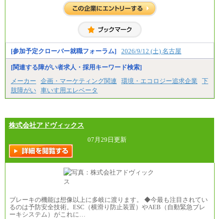
一般事務職
・博士修了、修士修了、大学卒／月給206,400円
・高専卒（専攻科）／月給206,400円
・高専卒（本科）月給197,800円
・短大卒／月給197,800円
・専門卒（2年）／月給197,800円
[参加予定クローバー就職フォーラム]
2026/9/12 (土) 名古屋
※試用期間中も給与に変更はございません。
[関連する障がい者求人・採用キーワード検索]
中途：
メーカー
企画・マーケティング関連
環境・エコロジー追求企業
下
（１）（２）
肢障がい
車いす用エレベータ
月給：270,000円～
想定年収：490万円～1,100万円
年収例：
・610万円/28歳・月給34万円
・1,090万円/38歳・月給59万円 *残業代・家族手当
株式会社アドヴィックス
対象外
07月29日更新
（３）
月給：190,000円～
想定年収：340万円～610万円
年収例：
・460万円/28歳・月給26万円
・520万円/32歳・月給29万円
（４）
ブレーキの機能は想像以上に多岐に渡ります。 ◆今最も注目されてい
月給：201,000円～
るのは予防安全技術。ESC（横滑り防止装置）やAEB（自動緊急ブレ
想定年収：360万円～680万円
ーキシステム）がこれに…
年収例：