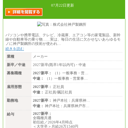
07月22日更新
パソコンや携帯電話、テレビ、冷蔵庫、エアコン等の家電製品、新幹
線や自動車等の乗り物……実は、毎日の生活に欠かせないあらゆるモ
ノに神戸製鋼所の技術が使われ…
続きを読む
業種
メーカー
新卒／中途
2027新卒(既卒1年以内可)・中途
募集職種
2027新卒：
（1）一般事務・営…
中途：
（1）一般事務・営業事…
雇用形態
2027新卒：
正社員
中途：
正社員/嘱託社員
勤務地
2027新卒：
神戸本社：兵庫県神…
中途：
神戸本社：兵庫県神戸市…
2027新卒：
給与
全職種共通
初任給／2026年4月時点
＜大学卒＞月給26万1540円