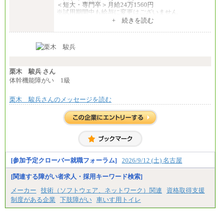
＜短大・専門卒＞月給24万1560円
※試用期間中も給与に変更はございません
中途：
+ 続きを読む
全職種共通
月給24万円～
※入社時の年齢等によって異なります。
※試用期間中も給与に変更はございません
栗木 駿兵 さん
体幹機能障がい 1級
栗木 駿兵さんのメッセージを読む
[参加予定クローバー就職フォーラム]
2026/9/12 (土) 名古屋
[関連する障がい者求人・採用キーワード検索]
メーカー
技術（ソフトウェア、ネットワーク）関連
資格取得支援
制度がある企業
下肢障がい
車いす用トイレ