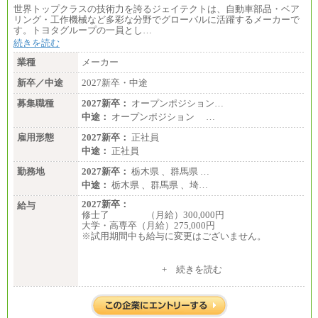
世界トップクラスの技術力を誇るジェイテクトは、自動車部品・ベア
リング・工作機械など多彩な分野でグローバルに活躍するメーカーで
す。トヨタグループの一員とし…
続きを読む
業種
メーカー
新卒／中途
2027新卒・中途
募集職種
2027新卒：
オープンポジション…
中途：
オープンポジション …
雇用形態
2027新卒：
正社員
中途：
正社員
勤務地
2027新卒：
栃木県 、群馬県 …
中途：
栃木県 、群馬県 、埼…
2027新卒：
給与
修士了 （月給）300,000円
大学・高専卒（月給）275,000円
※試用期間中も給与に変更はございません。
中途：
+ 続きを読む
修士了 （月給）300,000円
大学・高専卒（月給）275,000円
※試用期間中も給与に変更はございません。