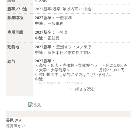
業種
その他
新卒／中途
2027新卒(既卒3年以内可)・中途
募集職種
2027新卒：
一般事務
中途：
一般事務
雇用形態
2027新卒：
正社員
中途：
正社員
勤務地
2027新卒：
豊洲オフィス／東京…
中途：
豊洲本社／東京都江東区…
2027新卒：
給与
＜高専・短大・専修校・能開校卒＞ 月給215,000円
＜大学・大学院卒＞ 月給221,000円
※試用期間中も給与に変更はございません。
中途：
月給215,000円～276,000円
※当社規定による月給制
+ 続きを読む
※試用期間中も給与に変更はございません。
長尾 さん
聴覚障がい