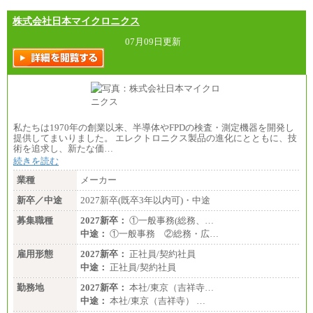
株式会社日本マイクロニクス
07月09日更新
私たちは1970年の創業以来、半導体やFPDの検査・測定機器を開発し
提供してまいりました。 エレクトロニクス製品の進化にとともに、技
術を追求し、新たな価…
続きを読む
業種
メーカー
新卒／中途
2027新卒(既卒3年以内可)・中途
募集職種
2027新卒：
①一般事務(総務、…
中途：
①一般事務 ②総務・広…
雇用形態
2027新卒：
正社員/契約社員
中途：
正社員/契約社員
勤務地
2027新卒：
本社/東京（吉祥寺…
中途：
本社/東京（吉祥寺） …