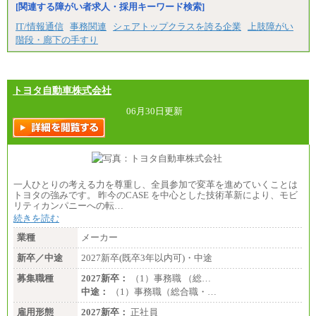
[関連する障がい者求人・採用キーワード検索]
IT/情報通信
事務関連
シェアトップクラスを誇る企業
上肢障がい
階段・廊下の手すり
トヨタ自動車株式会社
06月30日更新
一人ひとりの考える力を尊重し、全員参加で変革を進めていくことは
トヨタの強みです。 昨今のCASE を中心とした技術革新により、モビ
リティカンパニーへの転…
続きを読む
業種
メーカー
新卒／中途
2027新卒(既卒3年以内可)・中途
募集職種
2027新卒：
（1）事務職 （総…
中途：
（1）事務職（総合職・…
雇用形態
2027新卒：
正社員