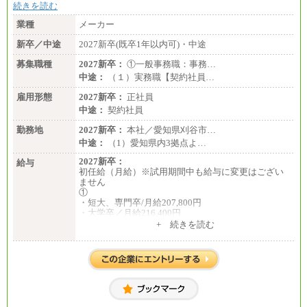
続きを読む
・520万円/32歳・月給29万円
業種
メーカー
年収例は賞与含む、残業代・家族手当含まず
新卒／中途
2027新卒(既卒1年以内可)・中途
※キャリアや能力等を考慮の上、当社規定により確
定します
募集職種
2027新卒：
①一般事務職：事務…
※残業手当：別途支給
中途：
（１）実務職【契約社員…
※固定給に固定残業代含まず
※試用期間中も給与に変更なし
雇用形態
2027新卒：
正社員
中途：
契約社員
勤務地
2027新卒：
本社／愛知県刈谷市…
中途：
（1）愛知県内3拠点よ…
2027新卒：
給与
初任給（月給）※試用期間中も給与に変更はござい
ません
①
・短大、専門卒/月給207,800円
・大学卒／月給216,400円
※大学院修了は大学卒の金額を最低額とし、経験・
+ 続きを読む
能力を考慮のうえ当社規程に基づき決定いたしま
す。
②③
・修士了／月給301,000円
・大学卒／月給282,000円
※技術系応募における、博士課程修了は大学卒(また
は修士了)の金額を最低額とし、経験・能力を考慮の