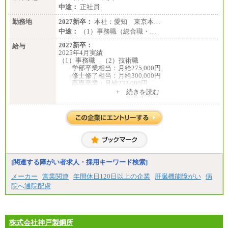
中途：
正社員
勤務地
2027新卒：
本社：愛知 東京本…
中途：
（1）事務職（総合職・…
2027新卒：
給与
2025年4月実績
（1）事務職 （2）技術職
学部卒業相当：月給275,000円
修士修了相当：月給300,000円
高専卒業：月給233,000円
+ 続きを読む
（3）業務職
大学院修了・大学卒業：月給21万円
短期大学・専門学校（2年制）卒業：月給20万円
※博士修了の方については、専門性や担当業務を考
慮して給与を決定いたします
※試用期間中も給与に変更はございません
中途：
（1）事務職（総合職・正社員） （2）技術職（総
[関連する障がい者求人・採用キーワード検索]
合職・正社員）
月給 208,000円以上
メーカー
営業関連
年間休日120日以上の企業
肝臓機能障がい
病
経験、能力等を考慮し、弊社規定により決定
院へ通院配慮
試用期間中も給与に変更はございません
（3）技能職（正社員）
基本給
月給 182,400円以上
株式会社神戸製鋼所