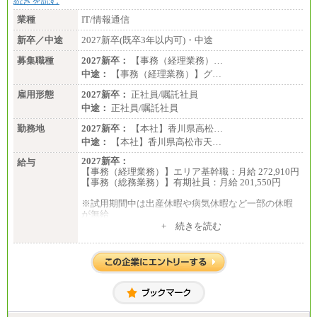
続きを読む
業種
IT/情報通信
新卒／中途
2027新卒(既卒3年以内可)・中途
募集職種
2027新卒：
【事務（経理業務）…
中途：
【事務（経理業務）】グ…
雇用形態
2027新卒：
正社員/嘱託社員
中途：
正社員/嘱託社員
勤務地
2027新卒：
【本社】香川県高松…
中途：
【本社】香川県高松市天…
2027新卒：
給与
【事務（経理業務）】エリア基幹職：月給 272,910円
【事務（総務業務）】有期社員：月給 201,550円
※試用期間中は出産休暇や病気休暇など一部の休暇
が無給
中途：
+ 続きを読む
【事務（経理業務）】グループ基幹職：月給 272,910
円
【事務（総務業務）】有期社員 ：月給 201,550円
※試用期間中は出産休暇や病気休暇など一部の休暇
が無給