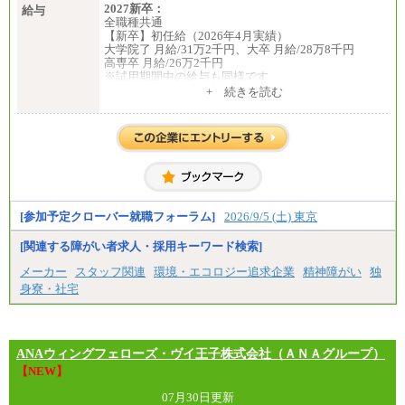
2027新卒：
給与
全職種共通
【新卒】初任給（2026年4月実績）
大学院了 月給/31万2千円、大卒 月給/28万8千円
高専卒 月給/26万2千円
※試用期間中の給与も同様です
中途：
+ 続きを読む
全職種共通
【中途】月給19万8千円～
※勤務地によって異なります。
※経験やスキルを考慮し、規定により決定します。
※試用期間中も給与に変更はございません。
[参加予定クローバー就職フォーラム]
2026/9/5 (土) 東京
[関連する障がい者求人・採用キーワード検索]
メーカー
スタッフ関連
環境・エコロジー追求企業
精神障がい
独
身寮・社宅
ANAウィングフェローズ・ヴイ王子株式会社（ＡＮＡグループ）
【NEW】
07月30日更新