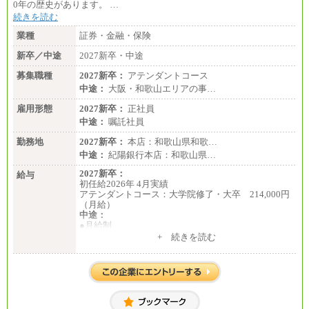
0年の歴史があります。 …
続きを読む
業種
証券・金融・保険
新卒／中途
2027新卒・中途
募集職種
2027新卒：
アテンダントコース
中途：
大阪・和歌山エリアの事…
雇用形態
2027新卒：
正社員
中途：
嘱託社員
勤務地
2027新卒：
本店：和歌山県和歌…
中途：
紀陽銀行本店：和歌山県…
2027新卒：
給与
初任給2026年 4月実績
アテンダントコース：大学院修了・大卒 214,000円
（月給）
中途：
●月給制
月給：185,000円～250,000円 (想定年収：230万円 ～
+ 続きを読む
350万円)
（163時間/月）
※勤務地、経験により異なります。