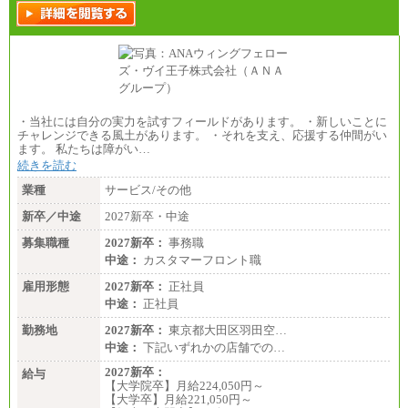
・当社には自分の実力を試すフィールドがあります。 ・新しいことに
チャレンジできる風土があります。 ・それを支え、応援する仲間がい
ます。 私たちは障がい…
続きを読む
業種
サービス/その他
新卒／中途
2027新卒・中途
募集職種
2027新卒：
事務職
中途：
カスタマーフロント職
雇用形態
2027新卒：
正社員
中途：
正社員
勤務地
2027新卒：
東京都大田区羽田空…
中途：
下記いずれかの店舗での…
2027新卒：
給与
【大学院卒】月給224,050円～
【大学卒】月給221,050円～