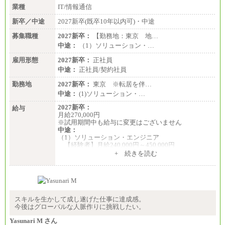
業種
IT/情報通信
新卒／中途
2027新卒(既卒10年以内可)・中途
募集職種
2027新卒：
【勤務地：東京 地…
中途：
（1）ソリューション・…
雇用形態
2027新卒：
正社員
中途：
正社員/契約社員
勤務地
2027新卒：
東京 ※転居を伴…
中途：
(1)ソリューション・…
2027新卒：
給与
月給270,000円
※試用期間中も給与に変更はございません
中途：
（1）ソリューション・エンジニア
【経験者】月給240,000円～450,000円
※地域や業務内容によって変動があります
+ 続きを読む
【未経験者】月給210,000円～340,000円
※地域や業務内容によって変動があります
（2）一般事務
月給210,000円～350,000円
※地域や業務内容によって変動があります
スキルを生かして成し遂げた仕事に達成感。
今後はグローバルな人脈作りに挑戦したい。
（3）庶務/軽作業
月給220,000円～250,000円
Yasunari M さん