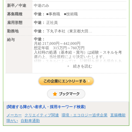
新卒／中途
中途のみ
募集職種
中途：
■事務職 ■技術職
雇用形態
中途：
正社員
勤務地
中途：
下丸子本社（東京都大田…
中途：
給与
月給 217,000円～442,000円
想定年収 315万円～760万円
入社時の処遇（基本給・賞与）は経験・スキルを考
慮の上、当社規程により決定いたします。
経験・スキルによっては、記載額を超える場合もあ
ります。
+ 続きを読む
※試用期間中も給与に変更はございません。
[関連する障がい者求人・採用キーワード検索]
メーカー
クリエイティブ関連
環境・エコロジー追求企業
直腸機能
障がい
自動車通勤