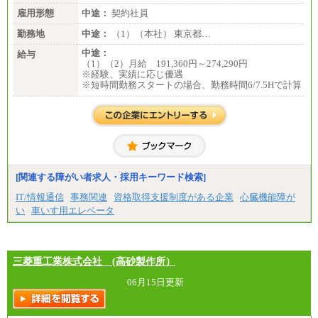
雇用形態
中途：
契約社員
勤務地
中途：
（1）（本社） 東京都…
中途：
給与
（1）（2）月給 191,360円～274,290円
※経験、実績に応じ優遇
※短時間勤務スタートの場合、勤務時間6/7.5Hで計算
[関連する障がい者求人・採用キーワード検索]
IT/情報通信
事務関連
資格取得支援制度がある企業
心臓機能障が
い
車いす用エレベータ
三菱重工業株式会社 (高砂製作所）
06月15日更新