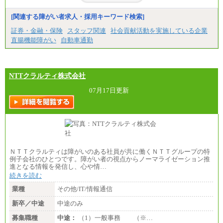
[関連する障がい者求人・採用キーワード検索]
証券・金融・保険
スタッフ関連
社会貢献活動を実施している企業
直腸機能障がい
自動車通勤
NTTクラルティ株式会社
07月17日更新
ＮＴＴクラルティは障がいのある社員が共に働くＮＴＴグループの特
例子会社のひとつです。障がい者の視点からノーマライゼーション推
進となる情報を発信し、心や情…
続きを読む
業種
その他/IT/情報通信
新卒／中途
中途のみ
募集職種
中途：
（1）一般事務 （※…