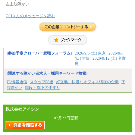
左上肢障がい
O.Hさんのメッセージを読む
[参加予定クローバー就職フォーラム]
2026/9/5 (土) 東京
2026/9/6
(日) 大阪
2026/9/12 (土) 名古
屋
[関連する障がい者求人・採用キーワード検索]
IT/情報通信
スタッフ関連
好立地、快適なオフィス環境の企業
下
肢障がい
階段・廊下の手すり
株式会社アイシン
07月22日更新