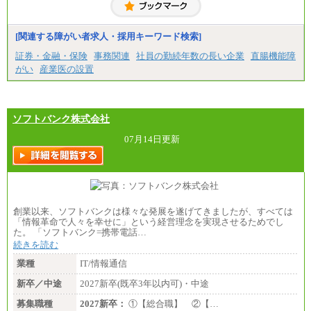
（1) 総合職 （院了）月給274,862円～／（大学卒）
月給245,000円～（※1）
(2) エリア総合職 月給233,410円～（※1）
(3) アシスタントスタッフ 日給9,800円～12,500円
[関連する障がい者求人・採用キーワード検索]
（※2）
※１ 試用期間６か月（試用期間中も給与に変更
証券・金融・保険
事務関連
社員の勤続年数の長い企業
直腸機能障
なし）
がい
産業医の設置
※２ 勤務地により異なる
ソフトバンク株式会社
07月14日更新
創業以来、ソフトバンクは様々な発展を遂げてきましたが、すべては
「情報革命で人々を幸せに」という経営理念を実現させるためでし
た。 「ソフトバンク=携帯電話…
続きを読む
業種
IT/情報通信
新卒／中途
2027新卒(既卒3年以内可)・中途
募集職種
2027新卒：
①【総合職】 ②【…