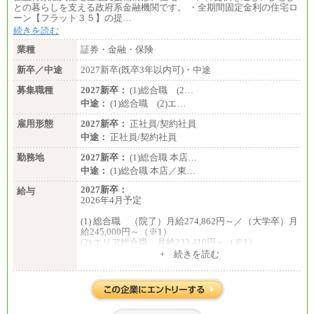
との暮らしを支える政府系金融機関です。 ・全期間固定金利の住宅ロ
ーン【フラット３５】の提…
続きを読む
業種
証券・金融・保険
新卒／中途
2027新卒(既卒3年以内可)・中途
募集職種
2027新卒：
(1)総合職 (2…
中途：
(1)総合職 (2)エ…
雇用形態
2027新卒：
正社員/契約社員
中途：
正社員/契約社員
勤務地
2027新卒：
(1)総合職 本店…
中途：
(1)総合職 本店／東…
2027新卒：
給与
2026年4月予定
(1) 総合職 （院了）月給274,862円～／（大学卒）月
給245,000円～（※1）
(2) エリア総合職 月給233,410円～（※1）
(3) アシスタントスタッフ 日給9,800円～12,500円
+ 続きを読む
（※2）
※１ 試用期間６か月（試用期間中も給与に変更
はございません）
※２ 勤務地により異なります
中途：