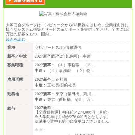
大塚商会グループはコンピュータからOA機器をはじめ、企業様向けに
様々なシステム構築とサービス＆サポートを提供しており、全国に130
万社の顧客をもつ、国内…
続きを読む
業種
商社/サービス/IT/情報通信
新卒／中途
2027新卒(既卒2年以内可)・中途
募集職種
2027新卒：
（１）事務職 （２…
中途：
（１）事務職 （２）物…
雇用形態
2027新卒：
正社員
中途：
正社員/契約社員
勤務地
2027新卒：
東京（飯田橋、菊川…
中途：
東京（飯田橋、菊川、西…
2027新卒：
給与
【全職種共通】初任給／274,000円（月給）
※大学院卒は月給が278,000円となります。
※試用期間中も給与に変更はございません
中途：
（１）～（４）274,000円（月給）～