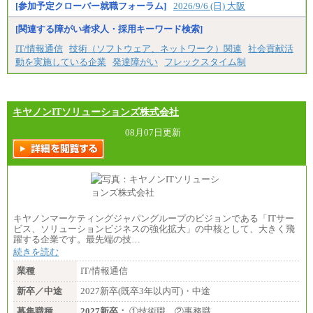
[参加予定クローバー就職フォーラム]
2026/9/6 (日) 大阪
[関連する障がい者求人・採用キーワード検索]
IT/情報通信
技術（ソフトウェア、ネットワーク）関連
社会貢献活
動を実施している企業
発達障がい
フレックスタイム制
キヤノンITソリューションズ株式会社
08月07日更新
キヤノンマーケティングジャパングループのビジョンである「ITサー
ビス、ソリューションビジネスの強化拡大」の中核として、大きく飛
躍する企業です。最先端の技…
続きを読む
業種
IT/情報通信
新卒／中途
2027新卒(既卒3年以内可)・中途
募集職種
2027新卒：
①技術職 ②事務職