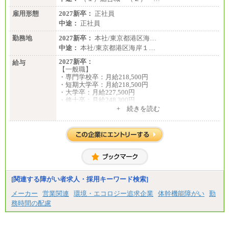
雇用形態
2027新卒：
正社員
中途：
正社員
勤務地
2027新卒：
本社/東京都港区海…
中途：
本社/東京都港区海岸１…
2027新卒：
給与
【一般職】
・専門学校卒：月給218,500円
・短期大学卒：月給218,500円
・大学卒：月給227,500円
・修士卒：月給248,300円
・博士卒：月給257,300円
+ 続きを読む
【総合職】
・大学卒：月給253,500円
・修士卒：月給261,500円
・博士卒：月給270,500円
※2025年度実績
※試用期間3か月中も給与に変更はございません
中途：
[関連する障がい者求人・採用キーワード検索]
全職種共通
最低月給200,000円以上
メーカー
営業関連
環境・エコロジー追求企業
体幹機能障がい
勤
※試用期間中も給与に変更はございません
務時間の配慮