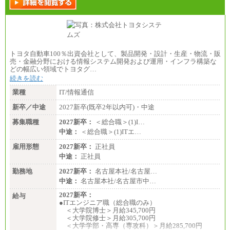
トヨタ自動車100％出資会社として、製品開発・設計・生産・物流・販
売・金融分野における情報システム開発および運用・インフラ構築な
どの幅広い領域でトヨタグ…
続きを読む
業種
IT/情報通信
新卒／中途
2027新卒(既卒2年以内可)・中途
募集職種
2027新卒：
＜総合職＞(1)I…
中途：
＜総合職＞(1)ITエ…
雇用形態
2027新卒：
正社員
中途：
正社員
勤務地
2027新卒：
名古屋本社/名古屋…
中途：
名古屋本社/名古屋市中…
2027新卒：
給与
●ITエンジニア職（総合職のみ）
＜大学院博士＞月給345,700円
＜大学院修士＞月給305,700円
＜大学学部・高専（専攻科）＞月給285,700円