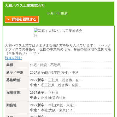
大和ハウス工業株式会社
06月08日更新
大和ハウス工業ではさまざまな働き方を取り入れています！ ・バック
オフィスでの募集有 ・全国の事業所のうち、希望の勤務地を選択可能
（※条件あり） ・フレ…
続きを読む
業種
住宅・建設・不動産
新卒／中途
2027新卒(既卒3年以内可)・中途
募集職種
2027新卒：
正社員（総合職）全…
中途：
①正社員（総合職）全国…
雇用形態
2027新卒：
正社員
中途：
正社員/契約社員
勤務地
2027新卒：
本社(大阪・東京)…
中途：
本社(大阪・東京)：2…