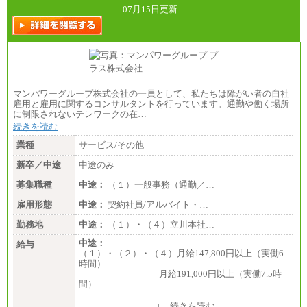
07月15日更新
マンパワーグループ株式会社の一員として、私たちは障がい者の自社
雇用と雇用に関するコンサルタントを行っています。通勤や働く場所
に制限されないテレワークの在…
続きを読む
業種
サービス/その他
新卒／中途
中途のみ
募集職種
中途：
（１）一般事務（通勤／…
雇用形態
中途：
契約社員/アルバイト・…
勤務地
中途：
（１）・（４）立川本社…
中途：
給与
（１）・（２）・（４）月給147,800円以上（実働6
時間）
月給191,000円以上（実働7.5時
間）
（３）月給191,000円以上（実働7.5時間）
+ 続きを読む