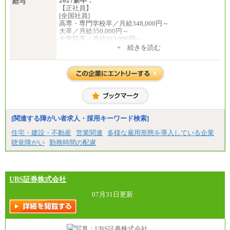
2027新卒：
給与
【正社員】
[全国社員]
高専・専門学校卒／月給348,000円～
大卒／月給350,000円～
大学院卒／月給362,000円～
[地域社員]月給295,000円～
+ 続きを読む
中途：
【正社員】
[全国社員]月給348,000円～
[地域社員]月給295,000円～
※試用期間中も給与に変更はございません
【契約社員】月給200,000円～
[関連する障がい者求人・採用キーワード検索]
住宅・建設・不動産
営業関連
多様な雇用形態を導入している企業
聴覚障がい
勤務時間の配慮
UBS証券株式会社
07月31日更新