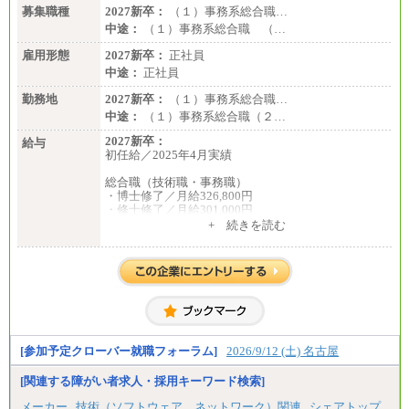
募集職種
2027新卒：
（１）事務系総合職…
中途：
（１）事務系総合職 （…
雇用形態
2027新卒：
正社員
中途：
正社員
勤務地
2027新卒：
（１）事務系総合職…
中途：
（１）事務系総合職（２…
2027新卒：
給与
初任給／2025年4月実績
総合職（技術職・事務職）
・博士修了／月給326,800円
・修士修了／月給301,000円
・大学卒／月給282,000円
+ 続きを読む
・高専卒（専攻科）／月給282,000円
・高専卒（本科）／月給256,000円
一般事務職
・博士修了、修士修了、大学卒／月給206,400円
・高専卒（専攻科）／月給206,400円
・高専卒（本科）月給197,800円
・短大卒／月給197,800円
・専門卒（2年）／月給197,800円
[参加予定クローバー就職フォーラム]
2026/9/12 (土) 名古屋
※試用期間中も給与に変更はございません。
[関連する障がい者求人・採用キーワード検索]
中途：
メーカー
技術（ソフトウェア、ネットワーク）関連
シェアトップ