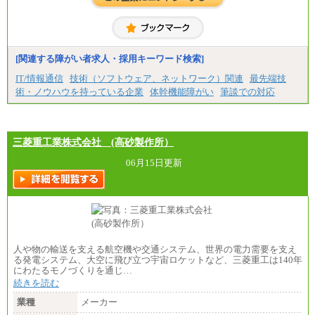
[関連する障がい者求人・採用キーワード検索]
IT/情報通信
技術（ソフトウェア、ネットワーク）関連
最先端技
術・ノウハウを持っている企業
体幹機能障がい
筆談での対応
三菱重工業株式会社 (高砂製作所）
06月15日更新
人や物の輸送を支える航空機や交通システム、世界の電力需要を支え
る発電システム、大空に飛び立つ宇宙ロケットなど、三菱重工は140年
にわたるモノづくりを通じ…
続きを読む
業種
メーカー