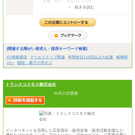
＜高専・短大＞月給285,700円
+ 続きを読む
●事務職（総合職／一般職）
＜大学院修士・博士＞月給：305,700円（総合職）
＜大学学部＞月給：285,700円（総合職）／253,10
0円（一般職）
＜高専・短大＞月給：285,700円（総合職）／248,1
00円（一般職）
※試用期間中の条件変更：無
[関連する障がい者求人・採用キーワード検索]
中途：
■正社員採用■
IT/情報通信
クリエイティブ関連
年間休日120日以上の企業
精神障
＜総合職＞
がい
階段・廊下の手すり
大学院博士 ： 月給345,700円～
大学院修士 ： 月給305,700円～
大学学部・高専（専攻科）： 月給285,700円～
高専・短大： 月給285,700円～
トランスコスモス株式会社
＜一般職＞
大学(学部・院)・高専（専攻科）： 月給253,100
06月25日更新
円～
高専・短大： 月給248,100円～
※試用期間中の条件変更：無
インターネットを活用した広告宣伝・販売促進・販売活動支援など、
優れたマーケティング・アウトソーシングサービスを、お客様企業に