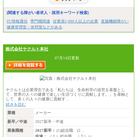
【居住地域：関西エリア（月給） 】※一律地域手当1
5,000円含む
[関連する障がい者求人・採用キーワード検索]
大学院卒：266,100円
大学卒：240,000円
IT/情報通信
専門職関連
従業員1,000人以上の企業
直腸機能障がい
高専卒：234,800円
健康管理室・休憩室などがある
短大・専門3年制卒：225,300円
短大・専門2年制卒：212,600円
専門1年制卒：202,900円
中途：
【全職種共通】
株式会社ヤクルト本社
〔正社員〕
月給212,900円～330,000円
07月14日更新
※実務経験に応じてご相談させていただきます（上
記金額を超える可能性あり）
※職種8）を除き、正社員の場合勤務地は本社のみと
なります
※交通費：月5万円まで
〔契約社員〕
ヤクルトは企業理念である「私たちは、生命科学の追究を基盤とし
札幌 ：時給1,100円～1,450円
て、世界の人々の健康で楽しい生活づくりに貢献します。」を基軸と
東京 ：時給1,226円～1,400円
して、多くの人々の健康に貢献す…
横浜 ：時給1,225円～
続きを読む
川口 ：時給1,150円～
大阪 ：時給1,177円～1,400円
業種
メーカー
佐世保：時給1,035円～
沖縄 ：時給1,025円～1,350円
新卒／中途
2027新卒・中途
※給与は実務経験・職種・配属部署によって異なり
募集職種
ます
2027新卒：
(1)総合職 (2…
※交通費：月5万円まで
中途：
（１）総合職 （２）一…