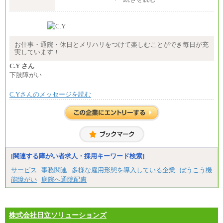
（５）月給147,800円以上（実働6時間）
-----
時給 1,226円（実働4.5時間）
※基本給に加算して以下手当有（いずれも時
間額換算額）
お仕事・通院・休日とメリハリをつけて楽しむことができ毎日が充
・退職金相当手当 37円
実しています！
・賞与相当手当 127円
合計時給額 1,390円
C.Y さん
下肢障がい
※全ての求人において試用期間中も給与に変更はご
ざいません。
C.Yさんのメッセージを読む
[関連する障がい者求人・採用キーワード検索]
サービス
事務関連
多様な雇用形態を導入している企業
ぼうこう機
能障がい
病院へ通院配慮
株式会社日立ソリューションズ