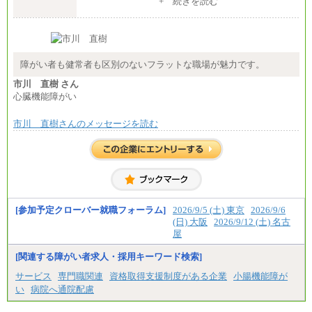
+ 続きを読む
（５）235,000円（月給）～
※経験・年齢などを考慮のうえ、当社規程により優
遇します。
※業務内容・勤務形態に応じて、上記給与の範囲内
でご相談をさせていただく事があります
※試用期間中も給与に変更はございません
障がい者も健常者も区別のないフラットな職場が魅力です。
市川 直樹 さん
心臓機能障がい
市川 直樹さんのメッセージを読む
[参加予定クローバー就職フォーラム]
2026/9/5 (土) 東京
2026/9/6
(日) 大阪
2026/9/12 (土) 名古
屋
[関連する障がい者求人・採用キーワード検索]
サービス
専門職関連
資格取得支援制度がある企業
小腸機能障が
い
病院へ通院配慮