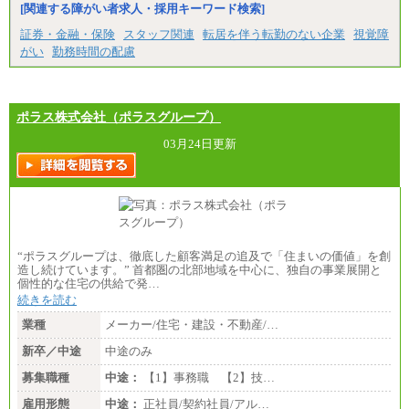
[関連する障がい者求人・採用キーワード検索]
証券・金融・保険
スタッフ関連
転居を伴う転勤のない企業
視覚障
がい
勤務時間の配慮
ポラス株式会社（ポラスグループ）
03月24日更新
“ポラスグループは、徹底した顧客満足の追及で「住まいの価値」を創
造し続けています。” 首都圏の北部地域を中心に、独自の事業展開と
個性的な住宅の供給で発…
続きを読む
業種
メーカー/住宅・建設・不動産/…
新卒／中途
中途のみ
募集職種
中途：
【1】事務職 【2】技…
雇用形態
中途：
正社員/契約社員/アル…