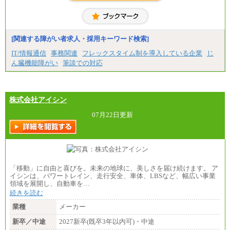
※経験、能力を考慮の上、当社規定により優遇
いたします
※自己成長支援金(10,000円）を含む
※別途、Workstyle支援金(月額4,000円）
[関連する障がい者求人・採用キーワード検索]
IT/情報通信
事務関連
フレックスタイム制を導入している企業
じ
ん臓機能障がい
筆談での対応
株式会社アイシン
07月22日更新
「移動」に自由と喜びを。未来の地球に、美しさを届け続けます。 ア
イシンは、パワートレイン、走行安全、車体、LBSなど、幅広い事業
領域を展開し、自動車を…
続きを読む
業種
メーカー
新卒／中途
2027新卒(既卒3年以内可)・中途