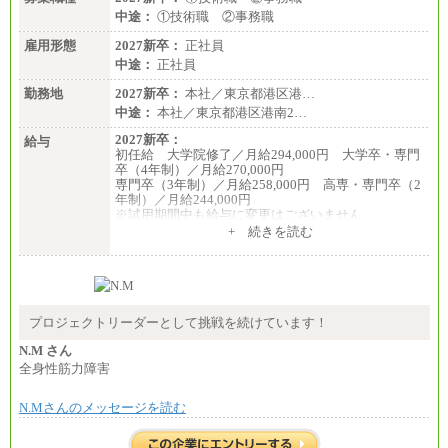
中途：
①技術職 ②事務職
雇用形態
2027新卒：
正社員
中途：
正社員
勤務地
2027新卒：
本社／東京都港区港…
中途：
本社／東京都港区港南2…
2027新卒：
給与
初任給 大学院修了／月給294,000円 大学卒・専門
卒（4年制）／月給270,000円
専門卒（3年制）／月給258,000円 高専・専門卒（2
年制）／月給244,000円
※試用期間中も給与に変更はございません
中途：
+ 続きを読む
①技術職 月給300,000円以上
②事務職 月給275,000円以上
※経験・スキルを考慮の上、当社規程により決定い
たします。
※試用期間中も給与に変更はございません。
プロジェクトリーダーとして挑戦を続けています！
N.M さん
全身性筋力障害
N.Mさんのメッセージを読む