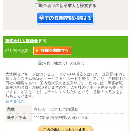
既卒者可の新卒求人も検索する
株式会社大塚商会
[PR]
07月29日更新
大塚商会グループはコンピュータからOA機器をはじめ、企業様向けに
様々なシステム構築とサービス＆サポートを提供しており、全国に130
万社の顧客をもつ、国内最大級の独立系SIです。社内には「障害者職
業生活相談員」が約10名いますので、入社後のサポート体制も整って
います。どんなことにもチャレンジしたいという、意欲のある人をお
待ちしています。…
続きを読む
業種
商社/サービス/IT/情報通信
新卒／中途
2027新卒(既卒2年以内可)・中途