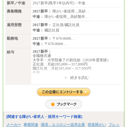
新卒／中途
2027新卒(既卒1年以内可)・中途
募集職種
2027新卒：
障がい者採用＿高砂…
中途：
障がい者採用＿高砂製作…
雇用形態
2027新卒：
正社員/嘱託社員
中途：
嘱託社員
勤務地
2027新卒：
〒676-8686…
中途：
〒676-8686 …
2027新卒：
給与
全職種共通
大学卒・大学院修了の初任給（2026年度実績）
正社員 月給285,000～317,000円
嘱託社員 月給285,000～317,000円
中途：
全職種共通
+ 続きを読む
月給217,650円～
（経験・能力等を踏まえて、当社規定により支給し
ます）
[関連する障がい者求人・採用キーワード検索]
メーカー
事務関連
環境・エコロジー追求企業
視覚障がい
フレッ