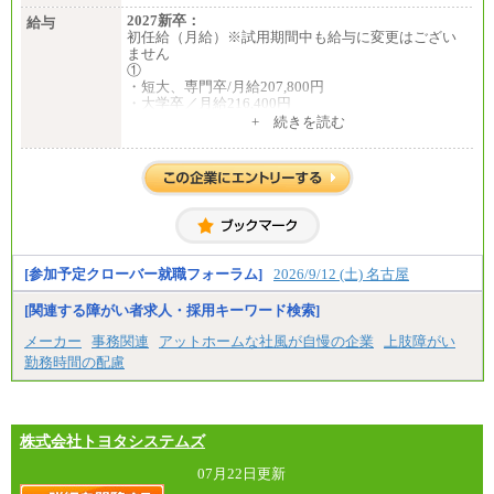
2027新卒：
給与
初任給（月給）※試用期間中も給与に変更はござい
ません
①
・短大、専門卒/月給207,800円
・大学卒／月給216,400円
※大学院修了は大学卒の金額を最低額とし、経験・
+ 続きを読む
能力を考慮のうえ当社規程に基づき決定いたしま
す。
②③
・修士了／月給301,000円
・大学卒／月給282,000円
※技術系応募における、博士課程修了は大学卒(また
は修士了)の金額を最低額とし、経験・能力を考慮の
うえ当社規程に基づき決定いたします。
[参加予定クローバー就職フォーラム]
2026/9/12 (土) 名古屋
[関連する障がい者求人・採用キーワード検索]
中途：
（1）月給 246,660円
メーカー
事務関連
アットホームな社風が自慢の企業
上肢障がい
（2）時間給 1,500円/月給モデル\337,000～
勤務時間の配慮
株式会社トヨタシステムズ
07月22日更新