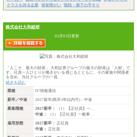
（１）（２）
クラスを誇る企業
視覚障がい
階段・廊下の手すり
月給：270,000円～
想定年収：490万円～1,100万円
年収例：
・610万円/28歳・月給34万円
・1,090万円/38歳・月給59万円 *残業代・家族手当
株式会社大和総研
対象外
03月03日更新
（３）
月給：190,000円～
想定年収：340万円～610万円
年収例：
・460万円/28歳・月給26万円
・520万円/32歳・月給29万円
「人こそ、最大の財産」 大和証券グループの最大の財産は「人材」で
（４）
す。社員一人ひとりが働きがいを感じるとともに、その家族や関係者
月給：201,000円～
を含め、当社グループの一員…
想定年収：360万円～680万円
続きを読む
年収例：
・520万円/32歳・月給29万円
業種
IT/情報通信
年収例は賞与含む、残業代・家族手当含まず
新卒／中途
2027新卒(既卒3年以内可)・中途
※キャリアや能力等を考慮の上、当社規定により確
募集職種
2027新卒：
（1）【正社員】一…
定します
中途：
（1）【正社員】一般事…
※残業手当：別途支給
※固定給に固定残業代含まず
雇用形態
2027新卒：
正社員
※試用期間中も給与に変更なし
中途：
正社員