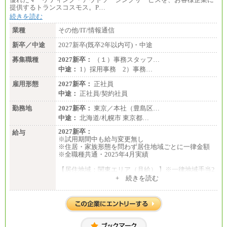
提供するトランスコスモス。P…
続きを読む
業種
その他/IT/情報通信
新卒／中途
2027新卒(既卒2年以内可)・中途
募集職種
2027新卒：
（１）事務スタッフ…
中途：
1）採用事務 2）事務…
雇用形態
2027新卒：
正社員
中途：
正社員/契約社員
勤務地
2027新卒：
東京／本社（豊島区…
中途：
北海道/札幌市 東京都…
2027新卒：
給与
※試用期間中も給与変更無し
※住居・家族形態を問わず居住地域ごとに一律金額
※全職種共通・2025年4月実績
【居住地域：関東エリア（月給） 】※一律地域手当2
5,000円含む
+ 続きを読む
大学院卒：276,100円
大学卒：250,000円
高専卒：244,800円
短大・専門3年制卒：235,300円
短大・専門2年制卒：222,600円
専門1年制卒：212,900円