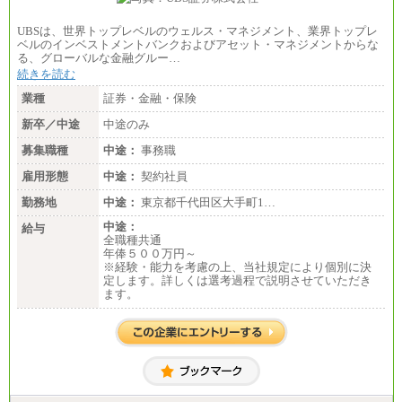
UBSは、世界トップレベルのウェルス・マネジメント、業界トップレ
ベルのインベストメントバンクおよびアセット・マネジメントからな
る、グローバルな金融グルー…
続きを読む
業種
証券・金融・保険
新卒／中途
中途のみ
募集職種
中途：
事務職
雇用形態
中途：
契約社員
勤務地
中途：
東京都千代田区大手町1…
中途：
給与
全職種共通
年俸５００万円～
※経験・能力を考慮の上、当社規定により個別に決
定します。詳しくは選考過程で説明させていただき
ます。