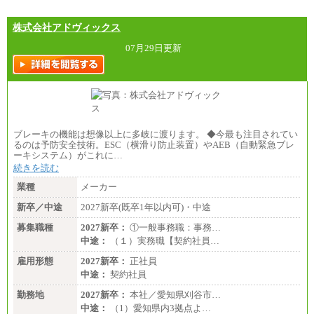
株式会社アドヴィックス
07月29日更新
ブレーキの機能は想像以上に多岐に渡ります。 ◆今最も注目されてい
るのは予防安全技術。ESC（横滑り防止装置）やAEB（自動緊急ブレ
ーキシステム）がこれに…
続きを読む
業種
メーカー
新卒／中途
2027新卒(既卒1年以内可)・中途
募集職種
2027新卒：
①一般事務職：事務…
中途：
（１）実務職【契約社員…
雇用形態
2027新卒：
正社員
中途：
契約社員
勤務地
2027新卒：
本社／愛知県刈谷市…
中途：
（1）愛知県内3拠点よ…