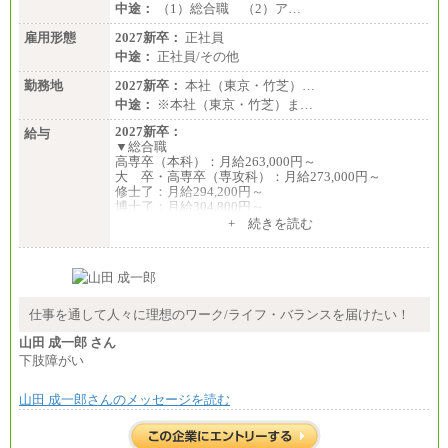
中途：
（1）総合職 （2）ア…
雇用形態
2027新卒：
正社員
中途：
正社員/その他
勤務地
2027新卒：
本社（東京・竹芝）…
中途：
※本社（東京・竹芝）ま…
2027新卒：
給与
▼総合職
高専卒（本科）：月給263,000円～
大 卒・高専卒（専攻科）：月給273,000円～
修士了：月給294,200円～
博士了：月給304,800円～
+ 続きを読む
※卓越した能力、高度な技術や実績をお持ちの方
で、それらを入社後の実業務において発揮できると
認められる場合は、 上記の給与に関わらず個別設定
することがあります
▼アソシエイト職
仕事を通して人々に理想のワーク/ライフ・バランスを届けたい！
月給235,000円
山田 成一郎 さん
全職種2025年度実績
下肢障がい
※営業職に支給するインセンティブは除く
山田 成一郎さんのメッセージを読む
※試用期間中も給与に変更はございません
中途：
基本月給／20万5000円以上(正社員・準社員）