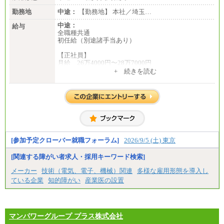
勤務地
中途：
【勤務地】 本社／埼玉…
中途：
給与
全職種共通
初任給（別途諸手当あり）
【正社員】
月給 26万4000円〜28万7000円
+ 続きを読む
【契約社員】
月給 21万6300円〜27万1200円
【アルバイト・パート・時給制】
千葉／1,290円～、東京／1,390円～、埼玉/1,315円
～、
神奈川/1,390円～、静岡/1,240円～、滋賀/1,220円
～、
愛知/1,290円～
[参加予定クローバー就職フォーラム]
2026/9/5 (土) 東京
※正社員・契約社員登用制度あり
※上記給与をベースにスキル・経験に応じて、決定
[関連する障がい者求人・採用キーワード検索]
します。
※試用期間中も給与に変更はございません
メーカー
技術（電気、電子、機械）関連
多様な雇用形態を導入し
ている企業
知的障がい
産業医の設置
マンパワーグループ プラス株式会社