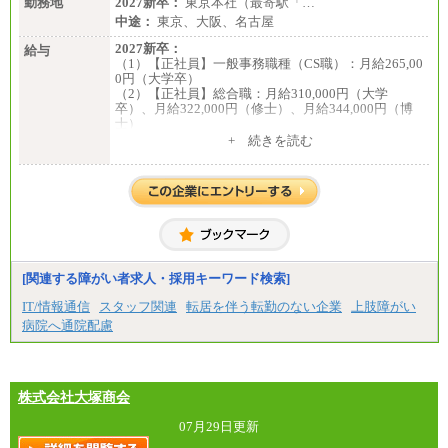
勤務地
2027新卒：
東京本社（最寄駅「…
中途：
東京、大阪、名古屋
2027新卒：
給与
（1）【正社員】一般事務職種（CS職）：月給265,00
0円（大学卒）
（2）【正社員】総合職：月給310,000円（大学
卒）、月給322,000円（修士）、月給344,000円（博
士）
+ 続きを読む
※見習期間（試用期間、3か月）も給与に変更はござ
いません。
※一般事務職種（CS職）の大学院修了者は大学卒の
金額を最低額とし、
経験・能力を考慮のうえ、当社規程に基づき決定い
たします。
中途：
下記は新卒採用の給与です。経験者採用の場合、下
記を再下限としてご経験に応じた金額となります。
[関連する障がい者求人・採用キーワード検索]
（1）【正社員】一般事務職種（CS職）：月給255,00
IT/情報通信
スタッフ関連
転居を伴う転勤のない企業
上肢障がい
0円（大学卒）
病院へ通院配慮
（2）【正社員】総合職：月給300,000円（大学卒）
※試用期間も同額
株式会社大塚商会
07月29日更新