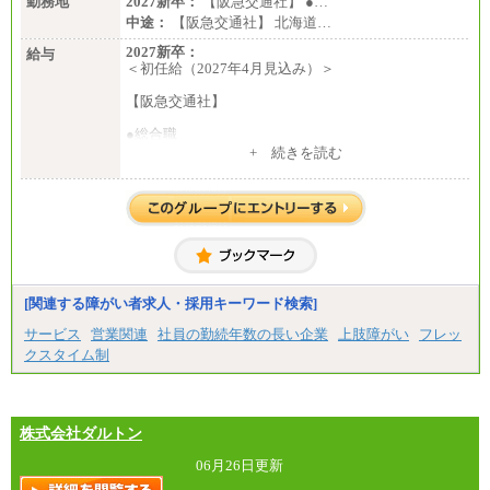
勤務地
2027新卒：
【阪急交通社】 ●…
中途：
【阪急交通社】 北海道…
2027新卒：
給与
＜初任給（2027年4月見込み）＞
【阪急交通社】
●総合職
・大学・院卒
+ 続きを読む
月給250,000円(※1)、247,000円(※2)、242,000円
(※3)、239,000円(※4)、237,000円（※5）
・専門・短大卒
月給229,500円(※1)、226,500円(※2)、221,500円
(※3)、218,500円(※4)、216,500円（※5）
※1…東京都、埼玉県、千葉県、神奈川県
※2…大阪府、京都府、兵庫県、滋賀県
[関連する障がい者求人・採用キーワード検索]
※3…愛知県、静岡県
※4…北海道、宮城県、栃木県、群馬県、長野県、新
サービス
営業関連
社員の勤続年数の長い企業
上肢障がい
フレッ
潟県、富山県、石川県、岡山県、広島県、山口県、
クスタイム制
香川県、福岡県
※5…青森県、鳥取県、島根県、愛媛県、高知県、大
分県、長崎県、熊本県、宮崎県、鹿児島県、沖縄
県、福島県、山形県
・月給には一律地域手当を含んだ金額を表示
株式会社ダルトン
（一律地域手当：※1…36,000円、※2…33,000円、
※3…28,000円、※4…25,000円、※5…23,000円）
06月26日更新
・試用期間中も給与変更なし