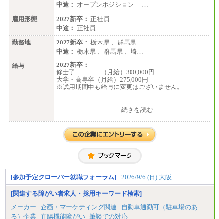
中途：
オープンポジション …
雇用形態
2027新卒：
正社員
中途：
正社員
勤務地
2027新卒：
栃木県 、群馬県 …
中途：
栃木県 、群馬県 、埼…
2027新卒：
給与
修士了 （月給）300,000円
大学・高専卒（月給）275,000円
※試用期間中も給与に変更はございません。
中途：
+ 続きを読む
修士了 （月給）300,000円
大学・高専卒（月給）275,000円
※試用期間中も給与に変更はございません。
[参加予定クローバー就職フォーラム]
2026/9/6 (日) 大阪
[関連する障がい者求人・採用キーワード検索]
メーカー
企画・マーケティング関連
自動車通勤可（駐車場のあ
る）企業
直腸機能障がい
筆談での対応