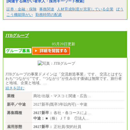
[関連する障がい者求人・採用キーワード検索]
証券・金融・保険
事務関連
人材育成制度が充実している企業
ぼう
こう機能障がい
勤務時間の配慮
JTBグループ
05月20日更新
JTBグループの事業ドメインは「交流創造事業」です。 交流とはすな
わち“つながり”です。“つながり”が生み出す価値は無限です。旅行者
と地域、企業と地域、…
続きを読む
業種
商社/出版・マスコミ関連・広告…
新卒／中途
2027新卒(既卒3年以内可)・中途
募集職種
2027新卒：
各社・各コースによ…
中途：
■（株）ＪＴＢ ①法人…
雇用形態
2027新卒：
正社員/契約社員