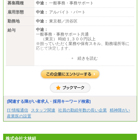
募集職種
中途：
一般事務・事務サポート
雇用形態
中途：
アルバイト・パート
勤務地
中途：
東京都／渋谷区
中途：
給与
一般事務・事務サポート共通
（東京） 時給１,３００円以上
※担っていただく業務や保有スキル、勤務場所等に
応じて決定します。
７.５時間／日、月２０日間 勤務の場合
+ 続きを読む
（東京）想定月収：１９５,０００円以上
[関連する障がい者求人・採用キーワード検索]
IT/情報通信
スタッフ関連
社員の勤続年数の長い企業
精神障がい
産業医の設置
株式会社大林組