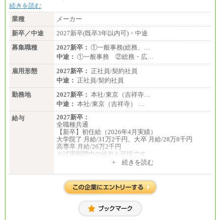
続きを読む
業種
メーカー
新卒／中途
2027新卒(既卒3年以内可)・中途
募集職種
2027新卒：
①一般事務(総務、…
中途：
①一般事務 ②総務・広…
雇用形態
2027新卒：
正社員/契約社員
中途：
正社員/契約社員
勤務地
2027新卒：
本社/東京（吉祥寺…
中途：
本社/東京（吉祥寺） …
2027新卒：
給与
全職種共通
【新卒】初任給（2026年4月実績）
大学院了 月給/31万2千円、大卒 月給/28万8千円
高専卒 月給/26万2千円
※試用期間中の給与も同様です
中途：
+ 続きを読む
全職種共通
【中途】月給19万8千円～
※勤務地によって異なります。
※経験やスキルを考慮し、規定により決定します。
※試用期間中も給与に変更はございません。