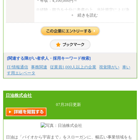
・年収：4,100,000円～
※経験・能力を十分に考慮の上、当社規定により決
定いたします。
+ 続きを読む
※試用期間中の給与に変更はありません。
[関連する障がい者求人・採用キーワード検索]
IT/情報通信
事務関連
従業員1,000人以上の企業
視覚障がい
車い
す用エレベータ
日油株式会社
07月28日更新
日油は「バイオから宇宙まで」をスローガンに、幅広い事業領域をも