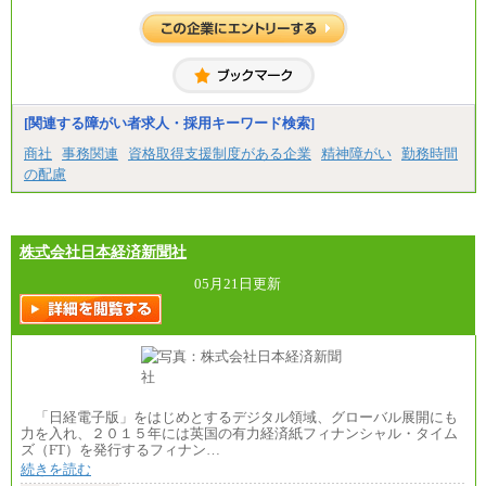
〈東京・神奈川〉月給219,000 円～ 〈大阪・兵庫〉
月給209,000 円～
〈愛知〉月給194,500 円～ 〈福岡〉月給185,000 円～
・一律地域手当なし
・試用期間中も給与変更なし
◆契約社員
月給187,500円～(※1)、184,000円～(※2)、180,500円
[関連する障がい者求人・採用キーワード検索]
～(※3)、170,500～(※4)、168,000円～（※5）
商社
事務関連
資格取得支援制度がある企業
精神障がい
勤務時間
※1…東京都、埼玉県、千葉県、神奈川県
の配慮
※2…大阪府、京都府、兵庫県、滋賀県
※3…愛知県、静岡県
※4…北海道、宮城県、栃木県、群馬県、長野県、新
潟県、富山県、石川県、岡山県、広島県、山口県、
株式会社日本経済新聞社
香川県、福岡県
※5…青森県、鳥取県、島根県、愛媛県、高知県、大
分県、長崎県、熊本県、宮崎県、鹿児島県、沖縄
05月21日更新
県、福島県、山形県
◆パート・アルバイト
時給制：最低時給額 1,050円～ ※勤務地により異な
る。
【エアサーブ】
月給223,000円～
「日経電子版」をはじめとするデジタル領域、グローバル展開にも
・試用期間中も給与変更なし
力を入れ、２０１５年には英国の有力経済紙フィナンシャル・タイム
ズ（FT）を発行するフィナン…
続きを読む