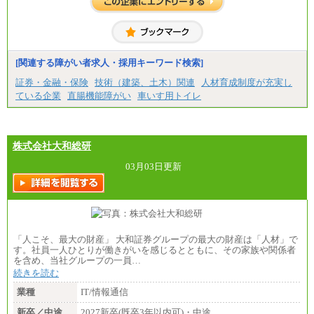
※２ 勤務地により異なります
中途：
（1) 総合職 （院了）月給274,862円～／（大学卒）
月給245,000円～（※1）
(2) エリア総合職 月給233,410円～（※1）
(3) アシスタントスタッフ 日給9,800円～12,500円
[関連する障がい者求人・採用キーワード検索]
（※2）
※１ 試用期間６か月（試用期間中も給与に変更
証券・金融・保険
技術（建築、土木）関連
人材育成制度が充実し
なし）
ている企業
直腸機能障がい
車いす用トイレ
※２ 勤務地により異なる
株式会社大和総研
03月03日更新
「人こそ、最大の財産」 大和証券グループの最大の財産は「人材」で
す。社員一人ひとりが働きがいを感じるとともに、その家族や関係者
を含め、当社グループの一員…
続きを読む
業種
IT/情報通信
新卒／中途
2027新卒(既卒3年以内可)・中途