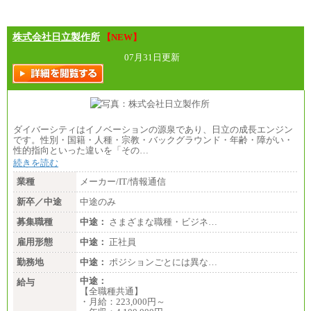
株式会社日立製作所
【NEW】
07月31日更新
ダイバーシティはイノベーションの源泉であり、日立の成長エンジン
です。性別・国籍・人種・宗教・バックグラウンド・年齢・障がい・
性的指向といった違いを「その…
続きを読む
業種
メーカー/IT/情報通信
新卒／中途
中途のみ
募集職種
中途：
さまざまな職種・ビジネ…
雇用形態
中途：
正社員
勤務地
中途：
ポジションごとには異な…
中途：
給与
【全職種共通】
・月給：223,000円～