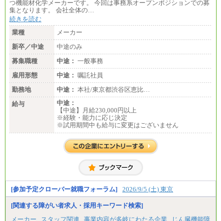
つ機能材化学メーカーです。 今回は事務系オープンポジションでの募
集となります。 会社全体の…
続きを読む
業種
メーカー
新卒／中途
中途のみ
募集職種
中途：
一般事務
雇用形態
中途：
嘱託社員
勤務地
中途：
本社/東京都渋谷区恵比…
中途：
給与
【中途】月給230,000円以上
※経験・能力に応じ決定
※試用期間中も給与に変更はございません
[参加予定クローバー就職フォーラム]
2026/9/5 (土) 東京
[関連する障がい者求人・採用キーワード検索]
メーカー
スタッフ関連
事業内容が多岐にわたる企業
じん臓機能障