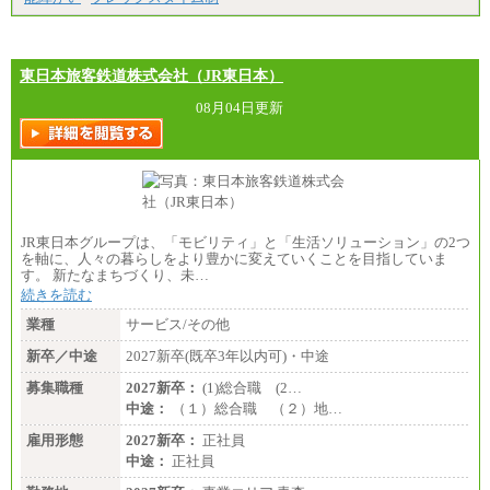
（2）【正社員】総合職：月給300,000円（大学卒）
※試用期間も同額
東日本旅客鉄道株式会社（JR東日本）
08月04日更新
JR東日本グループは、「モビリティ」と「生活ソリューション」の2つ
を軸に、人々の暮らしをより豊かに変えていくことを目指していま
す。 新たなまちづくり、未…
続きを読む
業種
サービス/その他
新卒／中途
2027新卒(既卒3年以内可)・中途
募集職種
2027新卒：
(1)総合職 (2…
中途：
（１）総合職 （２）地…
雇用形態
2027新卒：
正社員
中途：
正社員