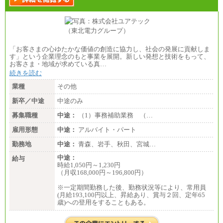
「お客さまの心ゆたかな価値の創造に協力し、社会の発展に貢献しま
す」という企業理念のもと事業を展開。新しい発想と技術をもって、
お客さま・地域が求めている真…
続きを読む
業種
その他
新卒／中途
中途のみ
募集職種
中途：
（1）事務補助業務 （…
雇用形態
中途：
アルバイト・パート
勤務地
中途：
青森、岩手、秋田、宮城…
中途：
給与
時給1,050円～1,230円
（月収168,000円～196,800円）
※一定期間勤務した後、勤務状況等により、常用員
(月給193,100円以上、昇給あり、賞与２回、定年65
歳)への登用をすることもある。