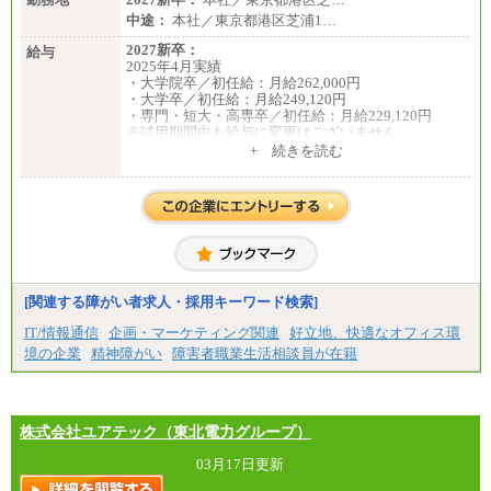
中途：
本社／東京都港区芝浦1…
2027新卒：
給与
2025年4月実績
・大学院卒／初任給：月給262,000円
・大学卒／初任給：月給249,120円
・専門・短大・高専卒／初任給：月給229,120円
※試用期間中も給与に変更はございません
中途：
+ 続きを読む
月給195,070円以上
※試用期間中(2ヶ月間)も給与等に変更はございませ
ん
※給与額は、経験、能力を考慮し決定致します。
[関連する障がい者求人・採用キーワード検索]
IT/情報通信
企画・マーケティング関連
好立地、快適なオフィス環
境の企業
精神障がい
障害者職業生活相談員が在籍
株式会社ユアテック（東北電力グループ）
03月17日更新