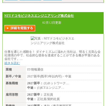
NTTドコモビジネスエンジニアリング株式会社
02月12日更新
仕事を通じた感動を！ ダイナミズムに溢れた当社は、明るく元気な会
社環境の中で、社会的な使命を達成することができる働き甲斐のある
会社です。…
続きを読む
業種
IT/情報通信
新卒／中途
2027新卒(既卒3年以内可)・中途
募集職種
2027新卒：
(1)ネットワーク…
中途：
(1)ICTエンジニア…
雇用形態
2027新卒：
正社員
中途：
正社員/契約社員
勤務地
2027新卒：
本社／東京都港区芝…