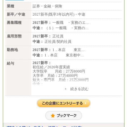
業種
証券・金融・保険
新卒／中途
2027新卒(既卒3年以内可)・中途
募集職種
2027新卒：
一般職 ・実務のエ…
中途：
（１）一般職 ・実務の…
雇用形態
2027新卒：
正社員
中途：
正社員/契約社員
勤務地
2027新卒：
1．本店 東京…
中途：
1．本店 東京都中…
2027新卒：
給与
初任給／2026年度実績
大学院卒 月給：27万8000円
大学卒 月給：27万4000円
短大・専門卒 月給：25万2000円
中途：
（１）（２）共通
+ 続きを読む
月給：24万0000円～34万8420円
※職務経験等を考慮し決定いたします。
※試用期間中も給与に変更はございません