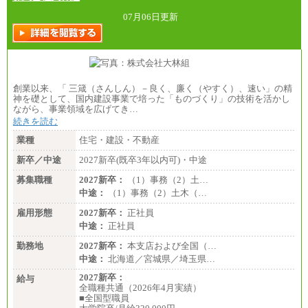
07月06日更新
創業以来、「 三箴（さんしん）－良く、廉く（やすく）、速い」の精
神を礎として、国内建設事業で培った「ものづくり」の技術を活かし
ながら、事業領域を広げてき…
続きを読む
業種
住宅・建設・不動産
新卒／中途
2027新卒(既卒3年以内可)・中途
募集職種
2027新卒：
（1）事務（2）土…
中途：
（1）事務（2）土木（…
雇用形態
2027新卒：
正社員
中途：
正社員
勤務地
2027新卒：
本支店および全国（…
中途：
北海道／宮城県／埼玉県…
2027新卒：
給与
全職種共通（2026年4月実績）
■全国型職員