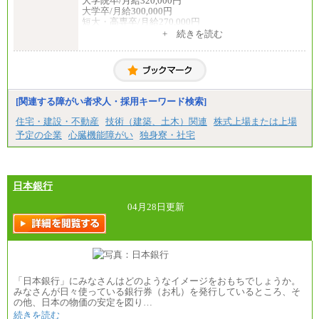
大学院卒/月給320,000円
大学卒/月給300,000円
短大・高専卒/月給270,000円
+ 続きを読む
■拠点型職員※
大学院卒/月給256,000円～288,000円
大学卒/月給240,000円～270,000円
短大・高専卒/月給216,000円～243,000円
■特定職員※
[関連する障がい者求人・採用キーワード検索]
大学院卒/月給234,000円～263,000円
大学卒/月給219,000円～246,000円
住宅・建設・不動産
技術（建築、土木）関連
株式上場または上場
短大・高専卒/月給197,000円～222,000円
予定の企業
心臓機能障がい
独身寮・社宅
※拠点型職員、特定職員の給与は、生活の拠点が定
まることによるメリットおよび地域ごとの生計費な
どの地域差指数を勘案して拠点ごとに定めていま
す。
日本銀行
中途：
全職種共通
04月28日更新
月給制
226,600円～390,100円（勤務地域等により異なりま
す）
・ご経験やスキルを考慮し、選考の中で決定いたし
ます。
・試用期間中も同額支給します。
「日本銀行」にみなさんはどのようなイメージをおもちでしょうか。
みなさんが日々使っている銀行券（お札）を発行しているところ、そ
の他、日本の物価の安定を図り…
続きを読む