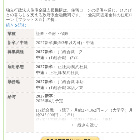
独立行政法人住宅金融支援機構は、住宅ローンの提供を通じ、ひとび
との暮らしを支える政府系金融機関です。 ・全期間固定金利の住宅ロ
ーン【フラット３５】の提…
続きを読む
業種
証券・金融・保険
新卒／中途
2027新卒(既卒3年以内可)・中途
募集職種
2027新卒：
(1)総合職 (2…
中途：
(1)総合職 (2)エ…
雇用形態
2027新卒：
正社員/契約社員
中途：
正社員/契約社員
勤務地
2027新卒：
(1)総合職 本店…
中途：
(1)総合職 本店／東…
2027新卒：
給与
2026年4月予定
(1) 総合職 （院了）月給274,862円～／（大学卒）月
給245,000円～（※1）
(2) エリア総合職 月給233,410円～（※1）
(3) アシスタントスタッフ 日給9,800円～12,500円
+ 続きを読む
（※2）
※１ 試用期間６か月（試用期間中も給与に変更
はございません）