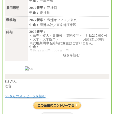
中途：
一般事務
有期契約職 月給185,000～195,000円
※詳細はJTBキャリアサイトよりご確認ください。
雇用形態
2027新卒：
正社員
中途：
正社員
■(株)JTBパブリッシング ※2027年新卒募集終了
総合職 月給241,000円
勤務地
2027新卒：
豊洲オフィス／東京…
中途：
中途：
豊洲本社／東京都江東区…
①月給227,000円以上
②月給212,000円以上
2027新卒：
給与
③月給172,500円以上
＜高専・短大・専修校・能開校卒＞ 月給215,000円
④月給23万円～37万円
＜大学・大学院卒＞ 月給221,000円
⑤月給20万円～25万円
※試用期間中も給与に変更はございません。
⑥月給33万円～48万円
中途：
⑦月給271,000円以上
月給215,000円～276,000円
⑧～⑮月給200,000円〜月給400,000円
※当社規定による月給制
+ 続きを読む
⑯月給185,000円以上
※試用期間中も給与に変更はございません。
⑰月給237,000円以上
⑱月給212,000円以上
⑲東京：月給202,000 円以上 、京都：月給193,000 円
以上
⑳月給205,000円以上
㉑月給185,000 円以上
S.S さん
㉒月給185,000 円以上
吃音
㉓月給224,500円以上
※全コース共通※ 能力・経験・勤務地などにより
異なります
S.Sさんのメッセージを読む
※試用期間中も給与に変更はございません。