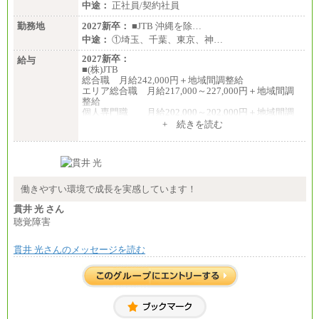
中途：
正社員/契約社員
勤務地
2027新卒：
■JTB 沖縄を除…
中途：
①埼玉、千葉、東京、神…
2027新卒：
給与
■(株)JTB
総合職 月給242,000円＋地域間調整給
エリア総合職 月給217,000～227,000円＋地域間調
整給
個人専門職 月給202,000～202,000円＋地域間調
整給
+ 続きを読む
※詳細はJTBキャリアサイトよりご確認ください。
■(株)JTB商事
総合職 月給208,000～235,000円
エリア総合職 月給180,000～205,000円＋地域手当
※詳細はJTBキャリアサイトよりご確認ください。
働きやすい環境で成長を実感しています！
■(株)JTBパブリッシング ※2027年新卒募集終了
貫井 光 さん
総合職 月給271,000円
聴覚障害
■(株)JTBビジネストラベルソリューションズ
貫井 光さんのメッセージを読む
総合職 月給220,000～230,000円＋地域間調整給
エリア総合職 月給206,000円～214,000＋地域間調
整給
※詳細はJTBキャリアサイトよりご確認ください。
■(株)JTBコミュニケーションデザイン
総合職 月給230,000円