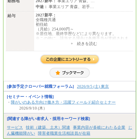
勤務地
2027新卒：
事業エリア 青森、…
中途：
事業エリア 青森、岩手…
2027新卒：
給与
全職種共通
初任給
（月給）254,000円～
※居住地、最終学歴などにより異なります。
※この他に、該当する場合は各種手当が支給されま
す。
+ 続きを読む
※試用期間中も給与に変更はございません。
中途：
全職種共通
初任給／月給263,000円～
※居住地、年齢により異なります。
※この他に、該当する場合は各種手当が支給されま
す。
※試用期間中も給与に変更はございません
[参加予定クローバー就職フォーラム]
2026/9/5 (土) 東京
[セミナー・イベント情報]
・
障がいのある方向け働き方・活躍フィールド紹介セミナー
2026/9/10 (木）
[関連する障がい者求人・採用キーワード検索]
サービス
技術（建築、土木）関連
事業内容が多岐にわたる企業
じ
ん臓機能障がい
障害者職業生活相談員が在籍