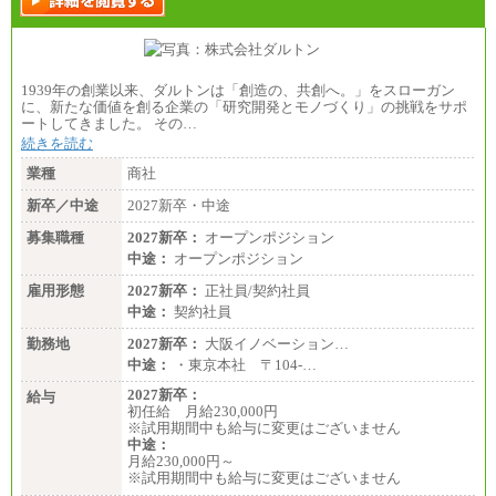
●基幹職（地域限定社員）
・大学・院卒／月給185,000 円～219,000 円 ※勤務地
により異なる。
〈東京・神奈川〉219,000 円
1939年の創業以来、ダルトンは「創造の、共創へ。」をスローガン
〈大阪・兵庫〉209,000 円
に、新たな価値を創る企業の「研究開発とモノづくり」の挑戦をサポ
〈愛知〉194,500 円 〈福岡〉1
ートしてきました。 その…
85,000 円
続きを読む
・専門・短大卒／月給185,000 円～210,000 円 ※勤務
業種
商社
地により異なる。
〈東京・神奈川〉210,000 円
新卒／中途
2027新卒・中途
〈大阪・兵庫〉200,000 円
募集職種
〈愛知〉194,500 円 〈福
2027新卒：
オープンポジション
岡〉185,000円
中途：
オープンポジション
※基本給のみ（地域手当なし）
雇用形態
2027新卒：
正社員/契約社員
※試用期間中も給与変更なし
中途：
契約社員
中途：
【阪急交通社】
勤務地
2027新卒：
大阪イノベーション…
◆正社員/総合職
中途：
・東京本社 〒104‐…
月給250,000円～(※1)、247,000円～(※2)、242,000円
～(※3)、239,000円～(※4)、237,000円～（※5）
2027新卒：
給与
・月給は一律地域手当を含んだ金額を表示
初任給 月給230,000円
（※1…36,000円、※2…33,000円、※3…28,000円、
※試用期間中も給与に変更はございません
※4…25,000円、※5…23,000円）
中途：
・試用期間中も給与変更なし
月給230,000円～
※試用期間中も給与に変更はございません
◆正社員/基幹職