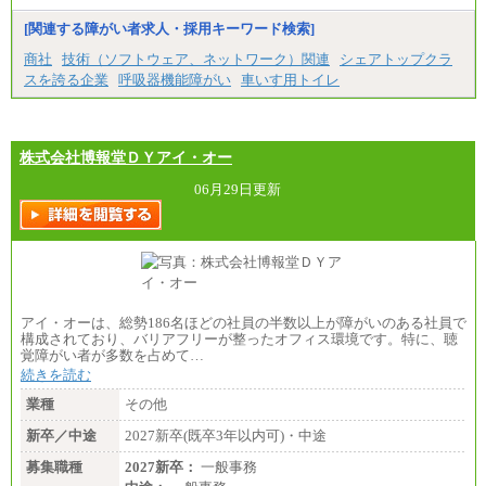
みなし残業手当：20,000円（一律支給）※みなし
残業手当の残業時間は10.43時間。
[関連する障がい者求人・採用キーワード検索]
※超過勤務手当：みなし残業時間を超える残業時
商社
技術（ソフトウェア、ネットワーク）関連
シェアトップクラ
間に応じて、時間外手当等を支給。
スを誇る企業
呼吸器機能障がい
車いす用トイレ
エリアサポート職 月給188,000円
※超過勤務手当：残業時間については全額時間外
手当を支給。
株式会社博報堂ＤＹアイ・オー
■（株）JTBグローバルマーケティング＆トラベル
総合職 月給242,000円＋地域間調整給
訪日事業職 月給202,000～227,000円＋地域間調整
06月29日更新
給
※詳細はJTBキャリアサイトよりご確認ください。
■(株)JTBビジネストランスフォーム
総合職 月給205,000～225,000円＋地域間調整給
エリア総合職 月給185,000円＋地域間調整給
※詳細はJTBキャリアサイトよりご確認ください。
アイ・オーは、総勢186名ほどの社員の半数以上が障がいのある社員で
■(株)JTBデータサービス ※2027年新卒募集終了
構成されており、バリアフリーが整ったオフィス環境です。特に、聴
総合職 月給186,000～194,000円＋地域手当
覚障がい者が多数を占めて…
※詳細はJTBキャリアサイトよりご確認ください。
続きを読む
■I&Jデジタルイノベーション(株)
業種
その他
総合職 月給224,500～242,600円＋地域手当
※詳細はJTBキャリアサイトよりご確認ください。
新卒／中途
2027新卒(既卒3年以内可)・中途
＜有期社員コース＞
募集職種
2027新卒：
一般事務
■(株)JTBビジネストランスフォーム