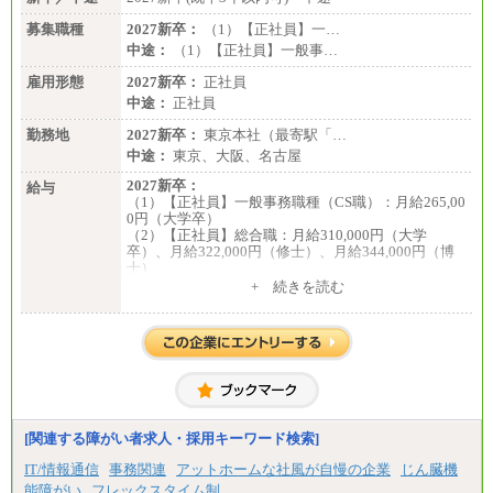
募集職種
2027新卒：
（1）【正社員】一…
中途：
（1）【正社員】一般事…
雇用形態
2027新卒：
正社員
中途：
正社員
勤務地
2027新卒：
東京本社（最寄駅「…
中途：
東京、大阪、名古屋
2027新卒：
給与
（1）【正社員】一般事務職種（CS職）：月給265,00
0円（大学卒）
（2）【正社員】総合職：月給310,000円（大学
卒）、月給322,000円（修士）、月給344,000円（博
士）
+ 続きを読む
※見習期間（試用期間、3か月）も給与に変更はござ
いません。
※一般事務職種（CS職）の大学院修了者は大学卒の
金額を最低額とし、
経験・能力を考慮のうえ、当社規程に基づき決定い
たします。
中途：
下記は新卒採用の給与です。経験者採用の場合、下
記を再下限としてご経験に応じた金額となります。
[関連する障がい者求人・採用キーワード検索]
（1）【正社員】一般事務職種（CS職）：月給255,00
IT/情報通信
事務関連
アットホームな社風が自慢の企業
じん臓機
0円（大学卒）
能障がい
フレックスタイム制