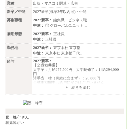
業種
出版・マスコミ関連・広告
新卒／中途
2027新卒(既卒3年以内可)・中途
募集職種
2027新卒：
編集職 ビジネス職…
中途：
① グローバルユニット…
雇用形態
2027新卒：
正社員
中途：
正社員
勤務地
2027新卒：
東京本社 東京都…
中途：
東京本社 東京都千代…
2027新卒：
給与
【全職種共通】
大学卒：月給277,500円、大学院修了：月給294,000
円
諸手当一律（月給に含まず）：28,000円
※試用期間中も給与に変更はございません
中途：
+ 続きを読む
【全職種共通】
月給370,000円～
※経験・能力等を考慮の上、当社規定により決定し
ます。
※試用期間中も給与に変更はございません。
※想定年収 6,000,000円～（住居費補助、子手当など
の各種手当を含む金額です）
鄭 峰守 さん
聴覚障がい