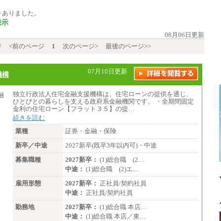
件
ありました。
表示
08月06日更新
ジ
<前のページ
1
次のページ>
最後のページ>>
07月10日更新
機構
独立行政法人住宅金融支援機構は、住宅ローンの提供を通じ、
ひとびとの暮らしを支える政府系金融機関です。 ・全期間固定
金利の住宅ローン【フラット３５】の提…
続きを読む
業種
証券・金融・保険
新卒／中途
2027新卒(既卒3年以内可)・中途
募集職種
2027新卒：
(1)総合職 (2…
中途：
(1)総合職 (2)エ…
雇用形態
2027新卒：
正社員/契約社員
中途：
正社員/契約社員
勤務地
2027新卒：
(1)総合職 本店…
中途：
(1)総合職 本店／東…