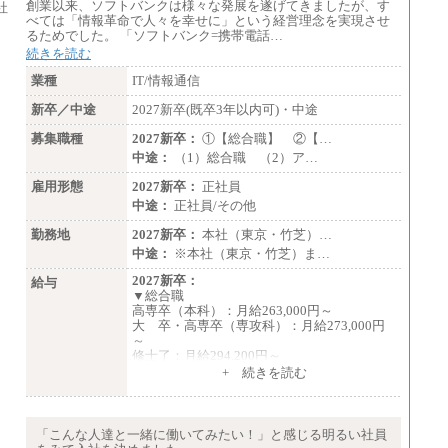
創業以来、ソフトバンクは様々な発展を遂げてきましたが、す
・610万円/28歳・月給34万円
べては「情報革命で人々を幸せに」という経営理念を実現させ
・1,090万円/38歳・月給59万円 *残業代・
るためでした。 「ソフトバンク=携帯電話…
家族手当対象外
続きを読む
（３）
業種
IT/情報通信
月給：190,000円～
想定年収：340万円～610万円
新卒／中途
2027新卒(既卒3年以内可)・中途
年収例：
・460万円/28歳・月給26万円
募集職種
2027新卒：
①【総合職】 ②【…
・520万円/32歳・月給29万円
中途：
（1）総合職 （2）ア…
（４）
雇用形態
2027新卒：
正社員
月給：201,000円～
中途：
正社員/その他
想定年収：360万円～680万円
年収例：
勤務地
2027新卒：
本社（東京・竹芝）…
・520万円/32歳・月給29万円
中途：
※本社（東京・竹芝）ま…
年収例は賞与含む、残業代・家族手当含まず
2027新卒：
給与
▼総合職
※キャリアや能力等を考慮の上、当社規定に
高専卒（本科）：月給263,000円～
より確定します
大 卒・高専卒（専攻科）：月給273,000円
※残業手当：別途支給
～
※固定給に固定残業代含まず
修士了：月給294,200円～
※試用期間中も給与に変更なし
博士了：月給304,800円～
+ 続きを読む
※卓越した能力、高度な技術や実績をお持ち
の方で、それらを入社後の実業務において発
揮できると認められる場合は、 上記の給与に
「こんな人達と一緒に働いてみたい！」と感じる明るい社員
関わらず個別設定することがあります