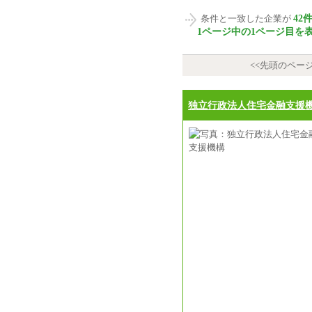
42
条件と一致した企業が
1ページ中の1ページ目を
<<先頭のペー
独立行政法人住宅金融支援