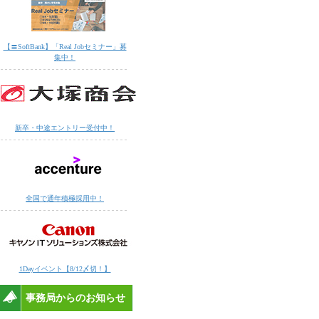
【〓SoftBank】「Real Jobセミナー」募
集中！
新卒・中途エントリー受付中！
全国で通年積極採用中！
1Dayイベント【8/12〆切！】
事務局からのお知らせ