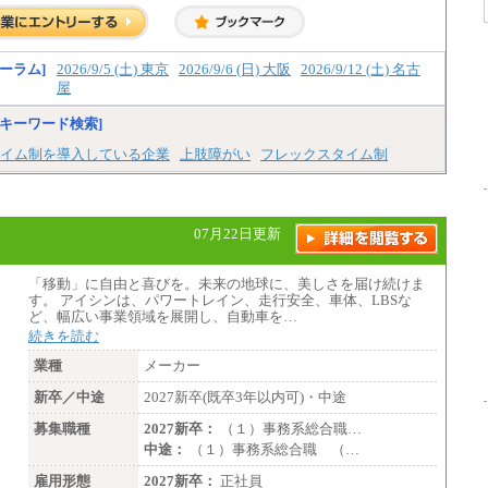
ーラム]
2026/9/5 (土) 東京
2026/9/6 (日) 大阪
2026/9/12 (土) 名古
屋
キーワード検索]
イム制を導入している企業
上肢障がい
フレックスタイム制
07月22日更新
「移動」に自由と喜びを。未来の地球に、美しさを届け続けま
す。 アイシンは、パワートレイン、走行安全、車体、LBSな
ど、幅広い事業領域を展開し、自動車を…
続きを読む
業種
メーカー
新卒／中途
2027新卒(既卒3年以内可)・中途
募集職種
2027新卒：
（１）事務系総合職…
中途：
（１）事務系総合職 （…
雇用形態
2027新卒：
正社員