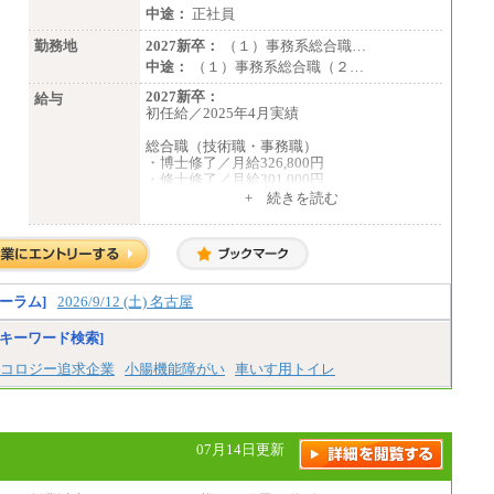
中途：
正社員
勤務地
2027新卒：
（１）事務系総合職…
中途：
（１）事務系総合職（２…
2027新卒：
給与
初任給／2025年4月実績
総合職（技術職・事務職）
・博士修了／月給326,800円
・修士修了／月給301,000円
・大学卒／月給282,000円
+ 続きを読む
・高専卒（専攻科）／月給282,000円
・高専卒（本科）／月給256,000円
一般事務職
・博士修了、修士修了、大学卒／月給206,40
0円
ーラム]
2026/9/12 (土) 名古屋
・高専卒（専攻科）／月給206,400円
・高専卒（本科）月給197,800円
キーワード検索]
・短大卒／月給197,800円
・専門卒（2年）／月給197,800円
コロジー追求企業
小腸機能障がい
車いす用トイレ
※試用期間中も給与に変更はございません。
中途：
（１）（２）
07月14日更新
月給：270,000円～
想定年収：490万円～1,100万円
年収例：