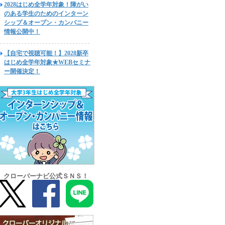
2028はじめ全学年対象！障がい
のある学生のためのインターン
シップ＆オープン・カンパニー
情報公開中！
【自宅で視聴可能！】2028新卒
はじめ全学年対象★WEBセミナ
ー開催決定！
クローバーナビ公式ＳＮＳ！