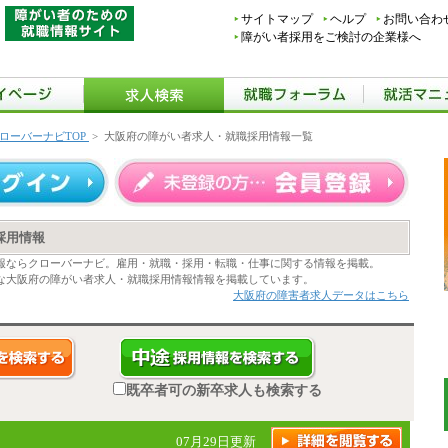
サイトマップ
ヘルプ
お問い合わ
障がい者採用をご検討の企業様へ
ローバーナビTOP
>
大阪府の障がい者求人・就職採用情報一覧
採用情報
報ならクローバーナビ。雇用・就職・採用・転職・仕事に関する情報を掲載。
な大阪府の障がい者求人・就職採用情報情報を掲載しています。
大阪府の障害者求人データはこちら
既卒者可の新卒求人も検索する
07月29日更新