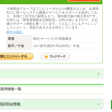
大塚商会グループはコンピュータからOA機器をはじめ、企業様
向けに様々なシステム構築とサービス＆サポートを提供してお
り、全国に130万社の顧客をもつ、国内最大級の独立系SIです。
社内には「障害者職業生活相談員」が約10名いますので、入社
後のサポート体制も整っています。どんなことにもチャレンジ
したいという、意欲のある人をお待ちしています。…
続きを読む
業種
商社/サービス/IT/情報通信
新卒／中途
2027新卒(既卒2年以内可)・中途
+
・採用情報一覧
同説明会情報
+