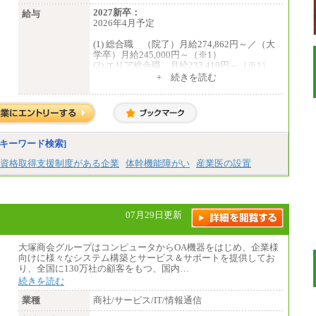
2027新卒：
給与
2026年4月予定
(1) 総合職 （院了）月給274,862円～／（大
学卒）月給245,000円～（※1）
(2) エリア総合職 月給233,410円～（※1）
(3) アシスタントスタッフ 日給9,800円～12,
+ 続きを読む
500円（※2）
※１ 試用期間６か月（試用期間中も給与
に変更はございません）
※２ 勤務地により異なります
中途：
（1) 総合職 （院了）月給274,862円～／
キーワード検索]
（大学卒）月給245,000円～（※1）
(2) エリア総合職 月給233,410円～（※1）
資格取得支援制度がある企業
体幹機能障がい
産業医の設置
(3) アシスタントスタッフ 日給9,800円～12,
500円（※2）
※１ 試用期間６か月（試用期間中も給与
に変更なし）
※２ 勤務地により異なる
07月29日更新
大塚商会グループはコンピュータからOA機器をはじめ、企業様
向けに様々なシステム構築とサービス＆サポートを提供してお
り、全国に130万社の顧客をもつ、国内…
続きを読む
業種
商社/サービス/IT/情報通信