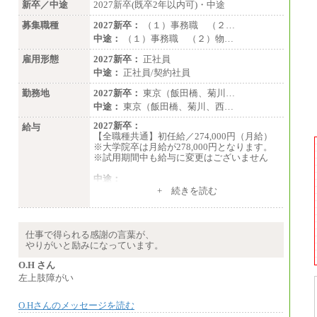
新卒／中途
2027新卒(既卒2年以内可)・中途
募集職種
2027新卒：
（１）事務職 （２…
中途：
（１）事務職 （２）物…
雇用形態
2027新卒：
正社員
中途：
正社員/契約社員
勤務地
2027新卒：
東京（飯田橋、菊川…
中途：
東京（飯田橋、菊川、西…
2027新卒：
給与
【全職種共通】初任給／274,000円（月給）
※大学院卒は月給が278,000円となります。
※試用期間中も給与に変更はございません
中途：
（１）～（４）274,000円（月給）～
+ 続きを読む
（５）235,000円（月給）～
※経験・年齢などを考慮のうえ、当社規程に
より優遇します。
※業務内容・勤務形態に応じて、上記給与の
仕事で得られる感謝の言葉が、
範囲内でご相談をさせていただく事がありま
やりがいと励みになっています。
す
※試用期間中も給与に変更はございません
O.H さん
左上肢障がい
O.Hさんのメッセージを読む