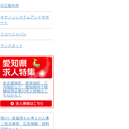
日立製作所
キヤノンシステムアンドサポ
ート
リコージャパン
ランスタッド
名古屋地区、尾張地区、三
河地区など、愛知県内で積
極採用企業の求人情報はこ
ちらから！
障がい者雇用をお考えの人事
ご担当者様 広告掲載・資料