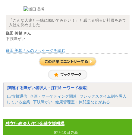
で、それらを入社後の実業務において発揮できると
認められる場合は、 上記の給与に関わらず個別設定
することがあります
▼アソシエイト職
「こんな人達と一緒に働いてみたい！」と感じる明るい社員をみて
月給235,000円
入社を決めました
全職種2025年度実績
鎌田 美希 さん
下肢障がい
※営業職に支給するインセンティブは除く
※試用期間中も給与に変更はございません
鎌田 美希さんのメッセージを読む
中途：
基本月給／20万5000円以上(正社員・準社員）
※経験、能力を考慮の上、当社規定により優遇
いたします
※自己成長支援金(10,000円）を含む
※別途、Workstyle支援金(月額4,000円）
[関連する障がい者求人・採用キーワード検索]
IT/情報通信
企画・マーケティング関連
フレックスタイム制を導入
している企業
下肢障がい
健康管理室・休憩室などがある
独立行政法人住宅金融支援機構
07月10日更新