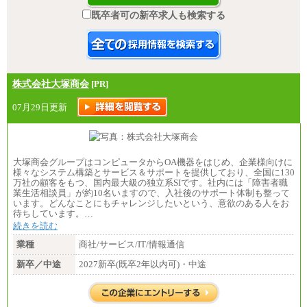
既卒者可の新卒求人も検索する
株式会社大塚商会
[PR]
07月29日更新
大塚商会グループはコンピュータからOA機器をはじめ、企業様向けに
様々なシステム構築とサービス＆サポートを提供しており、全国に130
万社の顧客をもつ、国内最大級の独立系SIです。社内には「障害者職
業生活相談員」が約10名いますので、入社後のサポート体制も整って
います。どんなことにもチャレンジしたいという、意欲のある人をお
待ちしています。…
続きを読む
業種
商社/サービス/IT/情報通信
新卒／中途
2027新卒(既卒2年以内可)・中途