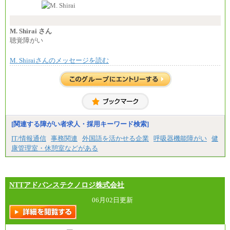
い職責を担う方については、さらに高い金額を個別
に設定します。
※習熟度を上げるための育成が一定期間必要で
上司の指示に基づき職務を遂行する方については、
M. Shirai さん
月額給与284,000円となります。
聴覚障がい
※個別に設定する給与については、選考の過程
で決定していきます。
M. Shiraiさんのメッセージを読む
※上記に加え、所定労働時間外に勤務をした場
合には、時間外勤務手当を支給します。
※試用期間中も給与に変更はございません。
中途：
＜募集各社・全職種共通＞
月給21万円以上～
※試用期間中の給与に変更はありません。
[関連する障がい者求人・採用キーワード検索]
※経験・能力を考慮し、当社規定により決定いたし
IT/情報通信
事務関連
外国語を活かせる企業
呼吸器機能障がい
健
ます。
康管理室・休憩室などがある
NTTアドバンステクノロジ株式会社
06月02日更新