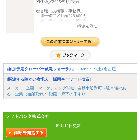
初任給／2025年4月実績
総合職（技術職・事務職）
・博士修了／月給326,800円
・修士修了／月給301,000円
・大学卒／月給282,000円
+ 続きを読む
・高専卒（専攻科）／月給282,000円
・高専卒（本科）／月給256,000円
一般事務職
・博士修了、修士修了、大学卒／月給206,400円
・高専卒（専攻科）／月給206,400円
・高専卒（本科）月給197,800円
・短大卒／月給197,800円
・専門卒（2年）／月給197,800円
[参加予定クローバー就職フォーラム]
2026/9/12 (土) 名古屋
※試用期間中も給与に変更はございません。
[関連する障がい者求人・採用キーワード検索]
中途：
メーカー
企画・マーケティング関連
自動車通勤可（駐車場のあ
（１）（２）
る）企業
知的障がい
階段・廊下の手すり
月給：270,000円～
想定年収：490万円～1,100万円
年収例：
・610万円/28歳・月給34万円
・1,090万円/38歳・月給59万円 *残業代・家族手当
ソフトバンク株式会社
対象外
07月14日更新
（３）
月給：190,000円～
想定年収：340万円～610万円