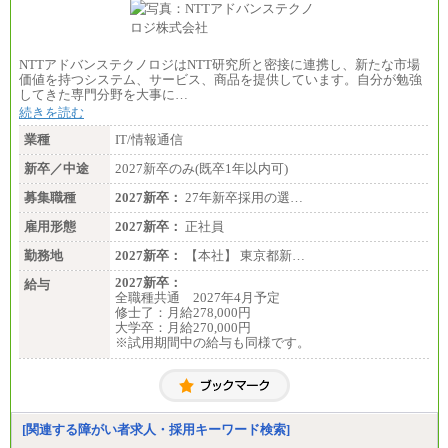
NTTアドバンステクノロジはNTT研究所と密接に連携し、新たな市場
価値を持つシステム、サービス、商品を提供しています。自分が勉強
してきた専門分野を大事に…
続きを読む
業種
IT/情報通信
新卒／中途
2027新卒のみ(既卒1年以内可)
募集職種
2027新卒：
27年新卒採用の選…
雇用形態
2027新卒：
正社員
勤務地
2027新卒：
【本社】 東京都新…
2027新卒：
給与
全職種共通 2027年4月予定
修士了：月給278,000円
大学卒：月給270,000円
※試用期間中の給与も同様です。
[関連する障がい者求人・採用キーワード検索]