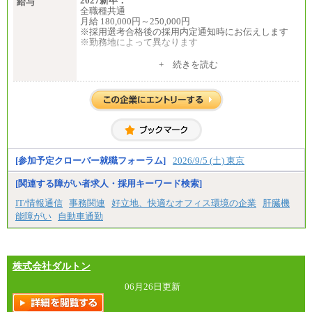
2027新卒：
給与
全職種共通
月給 180,000円～250,000円
※採用選考合格後の採用内定通知時にお伝えします
※勤務地によって異なります
中途：
+ 続きを読む
全職種共通
月給 200,000円～250,000円
入社時の処遇は経験・能力を考慮の上、当社規程に
より決定します。
具体的な金額は採用選考合格後に採用内定通知時に
お伝えします。
[参加予定クローバー就職フォーラム]
2026/9/5 (土) 東京
[関連する障がい者求人・採用キーワード検索]
IT/情報通信
事務関連
好立地、快適なオフィス環境の企業
肝臓機
能障がい
自動車通勤
株式会社ダルトン
06月26日更新