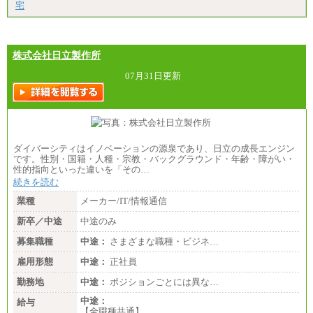
潟県、富山県、石川県、岡山県、広島県、山口県、
宅
香川県、福岡県
※5…青森県、鳥取県、島根県、愛媛県、高知県、大
分県、長崎県、熊本県、宮崎県、鹿児島県、沖縄
県、福島県、山形県
・月給には一律地域手当を含んだ金額を表示
株式会社日立製作所
（一律地域手当：※1…36,000円、※2…33,000円、
※3…28,000円、※4…25,000円、※5…23,000円）
07月31日更新
・試用期間中も給与変更なし
●基幹職（地域限定社員）
・大学・院卒／月給185,000 円～219,000 円 ※勤務地
により異なる。
〈東京・神奈川〉219,000 円
ダイバーシティはイノベーションの源泉であり、日立の成長エンジン
〈大阪・兵庫〉209,000 円
です。性別・国籍・人種・宗教・バックグラウンド・年齢・障がい・
〈愛知〉194,500 円 〈福岡〉1
性的指向といった違いを「その…
85,000 円
続きを読む
・専門・短大卒／月給185,000 円～210,000 円 ※勤務
業種
メーカー/IT/情報通信
地により異なる。
〈東京・神奈川〉210,000 円
新卒／中途
中途のみ
〈大阪・兵庫〉200,000 円
募集職種
〈愛知〉194,500 円 〈福
中途：
さまざまな職種・ビジネ…
岡〉185,000円
雇用形態
中途：
正社員
※基本給のみ（地域手当なし）
勤務地
中途：
ポジションごとには異な…
※試用期間中も給与変更なし
中途：
中途：
給与
【阪急交通社】
【全職種共通】