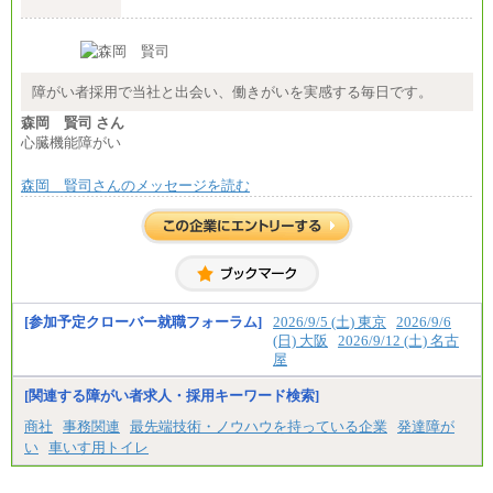
（５）235,000円（月給）～
※経験・年齢などを考慮のうえ、当社規程により優
遇します。
※業務内容・勤務形態に応じて、上記給与の範囲内
でご相談をさせていただく事があります
※試用期間中も給与に変更はございません
障がい者採用で当社と出会い、働きがいを実感する毎日です。
森岡 賢司 さん
心臓機能障がい
森岡 賢司さんのメッセージを読む
[参加予定クローバー就職フォーラム]
2026/9/5 (土) 東京
2026/9/6
(日) 大阪
2026/9/12 (土) 名古
屋
[関連する障がい者求人・採用キーワード検索]
商社
事務関連
最先端技術・ノウハウを持っている企業
発達障が
い
車いす用トイレ