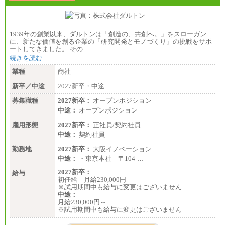
1939年の創業以来、ダルトンは「創造の、共創へ。」をスローガン
に、新たな価値を創る企業の「研究開発とモノづくり」の挑戦をサポ
ートしてきました。 その…
続きを読む
業種
商社
新卒／中途
2027新卒・中途
募集職種
2027新卒：
オープンポジション
中途：
オープンポジション
雇用形態
2027新卒：
正社員/契約社員
中途：
契約社員
勤務地
2027新卒：
大阪イノベーション…
中途：
・東京本社 〒104‐…
2027新卒：
給与
初任給 月給230,000円
※試用期間中も給与に変更はございません
中途：
月給230,000円～
※試用期間中も給与に変更はございません