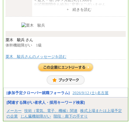
＜短大・専門卒＞月給24万1560円
※試用期間中も給与に変更はございません
中途：
+ 続きを読む
全職種共通
月給24万円～
※入社時の年齢等によって異なります。
※試用期間中も給与に変更はございません
栗木 駿兵 さん
体幹機能障がい 1級
栗木 駿兵さんのメッセージを読む
[参加予定クローバー就職フォーラム]
2026/9/12 (土) 名古屋
[関連する障がい者求人・採用キーワード検索]
メーカー
技術（電気、電子、機械）関連
株式上場または上場予定
の企業
じん臓機能障がい
階段・廊下の手すり