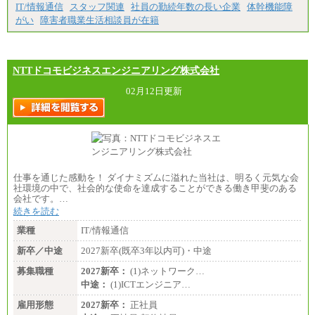
IT/情報通信
スタッフ関連
社員の勤続年数の長い企業
体幹機能障
がい
障害者職業生活相談員が在籍
NTTドコモビジネスエンジニアリング株式会社
02月12日更新
仕事を通じた感動を！ ダイナミズムに溢れた当社は、明るく元気な会
社環境の中で、社会的な使命を達成することができる働き甲斐のある
会社です。…
続きを読む
業種
IT/情報通信
新卒／中途
2027新卒(既卒3年以内可)・中途
募集職種
2027新卒：
(1)ネットワーク…
中途：
(1)ICTエンジニア…
雇用形態
2027新卒：
正社員