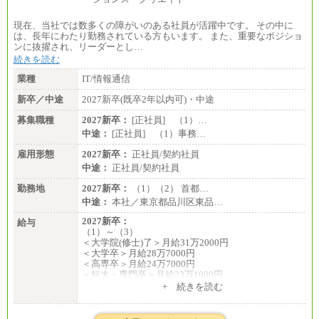
時給制：最低時給額 1,050円～ ※勤務地により異な
る。
現在、当社では数多くの障がいのある社員が活躍中です。 その中に
【エアサーブ】
は、長年にわたり勤務されている方もいます。 また、重要なポジショ
月給223,000円～
ンに抜擢され、リーダーとし…
・試用期間中も給与変更なし
続きを読む
業種
IT/情報通信
新卒／中途
2027新卒(既卒2年以内可)・中途
募集職種
2027新卒：
[正社員] （1）…
中途：
[正社員] （1）事務…
雇用形態
2027新卒：
正社員/契約社員
中途：
正社員/契約社員
勤務地
2027新卒：
（1）（2） 首都…
中途：
本社／東京都品川区東品…
2027新卒：
給与
（1）～（3）
＜大学院(修士)了＞月給31万2000円
＜大学卒＞月給28万7000円
＜高専卒＞月給24万7000円
＜短大・専門卒＞月給23万1000円
+ 続きを読む
（4）月給22万3000円～
※上記を下限として勤務地エリアにより異なる