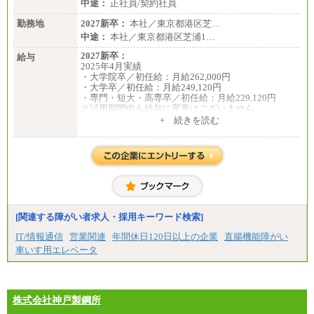
中途：
正社員/契約社員
勤務地
2027新卒：
本社／東京都港区芝…
中途：
本社／東京都港区芝浦1…
2027新卒：
給与
2025年4月実績
・大学院卒／初任給：月給262,000円
・大学卒／初任給：月給249,120円
・専門・短大・高専卒／初任給：月給229,120円
※試用期間中も給与に変更はございません
中途：
+ 続きを読む
月給195,070円以上
※試用期間中(2ヶ月間)も給与等に変更はございませ
ん
※給与額は、経験、能力を考慮し決定致します。
[関連する障がい者求人・採用キーワード検索]
IT/情報通信
営業関連
年間休日120日以上の企業
直腸機能障がい
車いす用エレベータ
株式会社神戸製鋼所