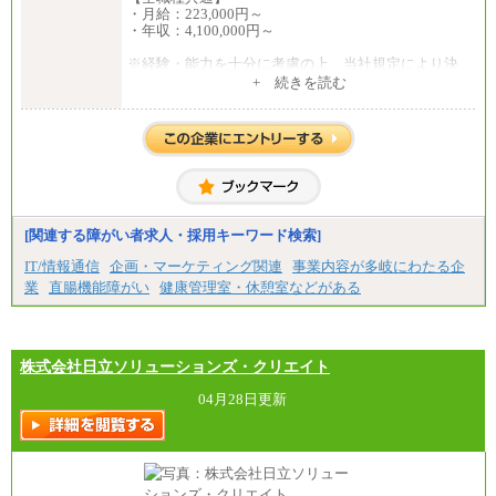
◆正社員/総合職
・月給：223,000円～
月給250,000円～(※1)、247,000円～(※2)、242,000円
・年収：4,100,000円～
～(※3)、239,000円～(※4)、237,000円～（※5）
・月給は一律地域手当を含んだ金額を表示
※経験・能力を十分に考慮の上、当社規定により決
（※1…36,000円、※2…33,000円、※3…28,000円、
定いたします。
+ 続きを読む
※4…25,000円、※5…23,000円）
※試用期間中の給与に変更はありません。
・試用期間中も給与変更なし
◆正社員/基幹職
〈東京・神奈川〉月給219,000 円～ 〈大阪・兵庫〉
月給209,000 円～
〈愛知〉月給194,500 円～ 〈福岡〉月給185,000 円～
・一律地域手当なし
・試用期間中も給与変更なし
[関連する障がい者求人・採用キーワード検索]
◆契約社員
IT/情報通信
企画・マーケティング関連
事業内容が多岐にわたる企
月給187,500円～(※1)、184,000円～(※2)、180,500円
～(※3)、170,500～(※4)、168,000円～（※5）
業
直腸機能障がい
健康管理室・休憩室などがある
※1…東京都、埼玉県、千葉県、神奈川県
※2…大阪府、京都府、兵庫県、滋賀県
※3…愛知県、静岡県
株式会社日立ソリューションズ・クリエイト
※4…北海道、宮城県、栃木県、群馬県、長野県、新
潟県、富山県、石川県、岡山県、広島県、山口県、
04月28日更新
香川県、福岡県
※5…青森県、鳥取県、島根県、愛媛県、高知県、大
分県、長崎県、熊本県、宮崎県、鹿児島県、沖縄
県、福島県、山形県
◆パート・アルバイト