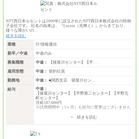
NTT西日本ルセントは2009年に設立されたNTT西日本株式会社の特例
子会社です。 社名の由来は、『Lucent（光輝く）』からきており、
様々な障がいの…
続きを読む
業種
IT/情報通信
新卒／中途
中途のみ
募集職種
中途：
【寝屋川センター】【平…
雇用形態
中途：
契約社員
勤務地
中途：
■関西支店 寝屋川セン…
中途：
給与
【寝屋川センター】【平野第二センター】【平野元
町センター】
月給187,600円
※試用期間中（3ヶ月）も給与に変更はございません
+ 続きを読む
【システム開発担当】
月給187,600円～
※スキル・資格・経験を考慮の上決定します。
※試用期間中（3ヶ月）も給与に変更はございません