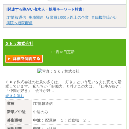
下記は新卒採用の給与です。経験者採用の場合、下
記を再下限としてご経験に応じた金額となります。
[関連する障がい者求人・採用キーワード検索]
（1）【正社員】一般事務職種（CS職）：月給255,00
IT/情報通信
事務関連
従業員1,000人以上の企業
直腸機能障がい
0円（大学卒）
病院へ通院配慮
（2）【正社員】総合職：月給300,000円（大学卒）
※試用期間も同額
Ｓｋｙ株式会社
03月18日更新
Ｓｋｙ株式会社の社員の多くは、「好き」という思いを力に変えて活
躍しています。 私たちが「好働力」と呼ぶこの力は、 「仕事が好き」
「仲間が好き」「会社が好…
続きを読む
業種
IT/情報通信
新卒／中途
中途のみ
募集職種
中途：
配属例 １：総務職 ２…
雇用形態
中途：
正社員