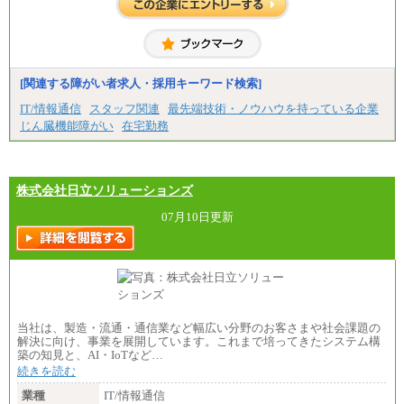
※試用期間中も給与に変更はございません
（5）
月給17万7000円
理論年収212万4000円（月給17万7000円×12カ月）
中途：
[関連する障がい者求人・採用キーワード検索]
（1）
月給22万3000円～
IT/情報通信
スタッフ関連
最先端技術・ノウハウを持っている企業
想定年収410万円～
じん臓機能障がい
在宅勤務
※試用期間中の給与に変更はございません。
（2）
月給17万7000円
理論年収212万4000円（月給17万7000円×12カ月）
株式会社日立ソリューションズ
07月10日更新
当社は、製造・流通・通信業など幅広い分野のお客さまや社会課題の
解決に向け、事業を展開しています。これまで培ってきたシステム構
築の知見と、AI・IoTなど…
続きを読む
業種
IT/情報通信