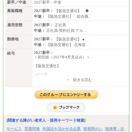
新卒／中途
2027新卒・中途
募集職種
2027新卒：
【阪急交通社】 ◆…
中途：
【阪急交通社】 総合職…
雇用形態
2027新卒：
正社員
中途：
正社員/契約社員/アル…
勤務地
2027新卒：
【阪急交通社】 ●…
中途：
【阪急交通社】 北海道…
2027新卒：
給与
＜初任給（2027年4月見込み）＞
【阪急交通社】
●総合職
・大学・院卒
+ 続きを読む
月給250,000円(※1)、247,000円(※2)、242,000円
(※3)、239,000円(※4)、237,000円（※5）
・専門・短大卒
月給229,500円(※1)、226,500円(※2)、221,500円
(※3)、218,500円(※4)、216,500円（※5）
※1…東京都、埼玉県、千葉県、神奈川県
※2…大阪府、京都府、兵庫県、滋賀県
[関連する障がい者求人・採用キーワード検索]
※3…愛知県、静岡県
※4…北海道、宮城県、栃木県、群馬県、長野県、新
サービス
営業関連
外国語を活かせる企業
聴覚障がい
独身寮・社