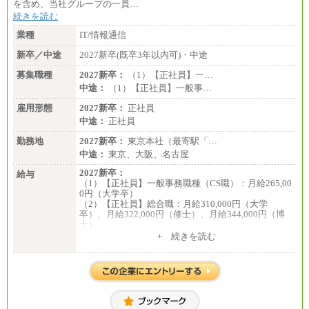
を含め、当社グループの一員…
続きを読む
業種
IT/情報通信
新卒／中途
2027新卒(既卒3年以内可)・中途
募集職種
2027新卒：
（1）【正社員】一…
中途：
（1）【正社員】一般事…
雇用形態
2027新卒：
正社員
中途：
正社員
勤務地
2027新卒：
東京本社（最寄駅「…
中途：
東京、大阪、名古屋
2027新卒：
給与
（1）【正社員】一般事務職種（CS職）：月給265,00
0円（大学卒）
（2）【正社員】総合職：月給310,000円（大学
卒）、月給322,000円（修士）、月給344,000円（博
士）
+ 続きを読む
※見習期間（試用期間、3か月）も給与に変更はござ
いません。
※一般事務職種（CS職）の大学院修了者は大学卒の
金額を最低額とし、
経験・能力を考慮のうえ、当社規程に基づき決定い
たします。
中途：