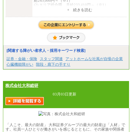
給245,000円～（※1）
(2) エリア総合職 月給233,410円～（※1）
(3) アシスタントスタッフ 日給9,800円～12,500円
+ 続きを読む
（※2）
※１ 試用期間６か月（試用期間中も給与に変更
はございません）
※２ 勤務地により異なります
中途：
（1) 総合職 （院了）月給274,862円～／（大学卒）
月給245,000円～（※1）
(2) エリア総合職 月給233,410円～（※1）
(3) アシスタントスタッフ 日給9,800円～12,500円
[関連する障がい者求人・採用キーワード検索]
（※2）
※１ 試用期間６か月（試用期間中も給与に変更
証券・金融・保険
スタッフ関連
アットホームな社風が自慢の企業
なし）
心臓機能障がい
階段・廊下の手すり
※２ 勤務地により異なる
株式会社大和総研
03月03日更新
「人こそ、最大の財産」 大和証券グループの最大の財産は「人材」で
す。社員一人ひとりが働きがいを感じるとともに、その家族や関係者