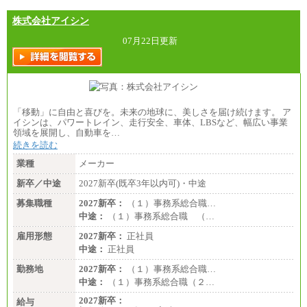
株式会社アイシン
07月22日更新
「移動」に自由と喜びを。未来の地球に、美しさを届け続けます。 ア
イシンは、パワートレイン、走行安全、車体、LBSなど、幅広い事業
領域を展開し、自動車を…
続きを読む
業種
メーカー
新卒／中途
2027新卒(既卒3年以内可)・中途
募集職種
2027新卒：
（１）事務系総合職…
中途：
（１）事務系総合職 （…
雇用形態
2027新卒：
正社員
中途：
正社員
勤務地
2027新卒：
（１）事務系総合職…
中途：
（１）事務系総合職（２…
2027新卒：
給与