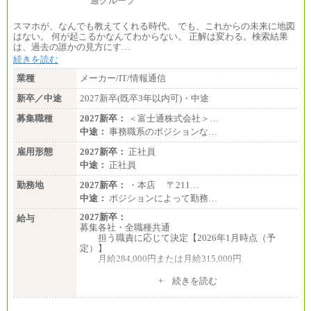
スマホが、なんでも教えてくれる時代。 でも、これからの未来に地図
はない。 何が起こるかなんてわからない。 正解は変わる。検索結果
は、過去の誰かの見方にす…
続きを読む
業種
メーカー/IT/情報通信
新卒／中途
2027新卒(既卒3年以内可)・中途
募集職種
2027新卒：
＜富士通株式会社＞…
中途：
事務職系のポジションな…
雇用形態
2027新卒：
正社員
中途：
正社員
勤務地
2027新卒：
・本店 〒211…
中途：
ポジションによって勤務…
2027新卒：
給与
募集各社・全職種共通
担う職責に応じて決定【2026年1月時点（予
定）】
月給284,000円または月給315,000円
※入社後早期から、自律的な業務遂行が求めら
+ 続きを読む
れる職務を担う方については、月額給与315,000円で
す。
なお、高度なスキルや専門性を持ち、より高