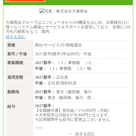
大塚商会グループはコンピュータからOA機器をはじめ、企業様向けに
様々なシステム構築とサービス＆サポートを提供しており、全国に130
万社の顧客をもつ、国内…
続きを読む
業種
商社/サービス/IT/情報通信
新卒／中途
2027新卒(既卒2年以内可)・中途
募集職種
2027新卒：
（１）事務職 （２…
中途：
（１）事務職 （２）物…
雇用形態
2027新卒：
正社員
中途：
正社員/契約社員
勤務地
2027新卒：
東京（飯田橋、菊川…
中途：
東京（飯田橋、菊川、西…
2027新卒：
給与
【全職種共通】初任給／274,000円（月給）
※大学院卒は月給が278,000円となります。
※試用期間中も給与に変更はございません
中途：
（１）～（４）274,000円（月給）～
+ 続きを読む