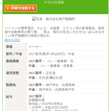
07月22日更新
パソコンや携帯電話、テレビ、冷蔵庫、エアコン等の家電製品、新幹
線や自動車等の乗り物……実は、毎日の生活に欠かせないあらゆるモ
ノに神戸製鋼所の技術が使われ…
続きを読む
業種
メーカー
新卒／中途
2027新卒(既卒1年以内可)・中途
募集職種
2027新卒：
（1）一般事務・営…
中途：
（1）一般事務・営業事…
雇用形態
2027新卒：
正社員
中途：
正社員/嘱託社員
勤務地
2027新卒：
神戸本社：兵庫県神…
中途：
神戸本社：兵庫県神戸市…
2027新卒：
給与
全職種共通
初任給／2026年4月時点
＜大学卒＞月給26万1540円