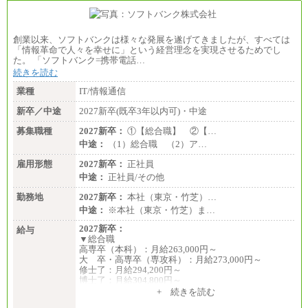
年収例：
・460万円/28歳・月給26万円
・520万円/32歳・月給29万円
創業以来、ソフトバンクは様々な発展を遂げてきましたが、すべては
（４）
「情報革命で人々を幸せに」という経営理念を実現させるためでし
月給：201,000円～
た。 「ソフトバンク=携帯電話…
想定年収：360万円～680万円
続きを読む
年収例：
・520万円/32歳・月給29万円
業種
IT/情報通信
年収例は賞与含む、残業代・家族手当含まず
新卒／中途
2027新卒(既卒3年以内可)・中途
※キャリアや能力等を考慮の上、当社規定により確
募集職種
2027新卒：
①【総合職】 ②【…
定します
中途：
（1）総合職 （2）ア…
※残業手当：別途支給
※固定給に固定残業代含まず
雇用形態
2027新卒：
正社員
※試用期間中も給与に変更なし
中途：
正社員/その他
勤務地
2027新卒：
本社（東京・竹芝）…
中途：
※本社（東京・竹芝）ま…
2027新卒：
給与
▼総合職
高専卒（本科）：月給263,000円～
大 卒・高専卒（専攻科）：月給273,000円～
修士了：月給294,200円～
博士了：月給304,800円～
+ 続きを読む
※卓越した能力、高度な技術や実績をお持ちの方