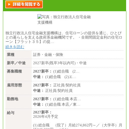
独立行政法人住宅金融支援機構は、住宅ローンの提供を通じ、ひとび
との暮らしを支える政府系金融機関です。 ・全期間固定金利の住宅ロ
ーン【フラット３５】の提…
続きを読む
業種
証券・金融・保険
新卒／中途
2027新卒(既卒3年以内可)・中途
募集職種
2027新卒：
(1)総合職 (2…
中途：
(1)総合職 (2)エ…
雇用形態
2027新卒：
正社員/契約社員
中途：
正社員/契約社員
勤務地
2027新卒：
(1)総合職 本店…
中途：
(1)総合職 本店／東…
2027新卒：
給与
2026年4月予定
(1) 総合職 （院了）月給274,862円～／（大学卒）月