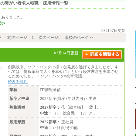
機能の障がい者求人転職・採用情報一覧
件
ありました。
表示
08月07日更新
ジ
<前のページ
1
次のページ>
最後のページ>>
07月14日更新
創業以来、ソフトバンクは様々な発展を遂げてきましたが、す
べては「情報革命で人々を幸せに」という経営理念を実現させ
るためでした。 「ソフトバンク=携帯電話…
続きを読む
業種
IT/情報通信
新卒／中途
2027新卒(既卒3年以内可)・中途
募集職種
2027新卒：
①【総合職】 ②【…
中途：
（1）総合職 （2）ア…
雇用形態
2027新卒：
正社員
中途：
正社員/その他