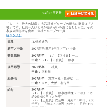
※別途、Workstyle支援金(月額4,000円）
03月03日更新
「人こそ、最大の財産」 大和証券グループの最大の財産は「人
材」です。社員一人ひとりが働きがいを感じるとともに、その
家族や関係者を含め、当社グループの一員…
続きを読む
業種
IT/情報通信
新卒／中途
2027新卒(既卒3年以内可)・中途
募集職種
2027新卒：
（1）【正社員】一…
中途：
（1）【正社員】一般事…
雇用形態
2027新卒：
正社員
中途：
正社員
勤務地
2027新卒：
東京本社（最寄駅「…
中途：
東京、大阪、名古屋
2027新卒：
給与
（1）【正社員】一般事務職種（CS職）：月
給265,000円（大学卒）
（2）【正社員】総合職：月給310,000円（大
学卒）、月給322,000円（修士）、月給344,0