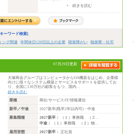
00円（博士）
+ 続きを読む
※見習期間（試用期間、3か月）も給与に変
更はございません。
※一般事務職種（CS職）の大学院修了者は大
学卒の金額を最低額とし、
経験・能力を考慮のうえ、当社規程に基づき
決定いたします。
キーワード検索]
中途：
下記は新卒採用の給与です。経験者採用の場
ィング関連
年間休日120日以上の企業
聴覚障がい
独身寮・社宅
合、下記を再下限としてご経験に応じた金額
となります。
（1）【正社員】一般事務職種（CS職）：月
給255,000円（大学卒）
07月29日更新
（2）【正社員】総合職：月給300,000円（大
学卒）
大塚商会グループはコンピュータからOA機器をはじめ、企業様
※試用期間も同額
向けに様々なシステム構築とサービス＆サポートを提供してお
り、全国に130万社の顧客をもつ、国内…
続きを読む
業種
商社/サービス/IT/情報通信
新卒／中途
2027新卒(既卒2年以内可)・中途
募集職種
2027新卒：
（１）事務職 （２…
中途：
（１）事務職 （２）物…
雇用形態
2027新卒：
正社員