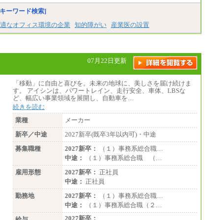
キーワード検索]
適なオフィス環境の企業
知的障がい
産業医の設置
07月22日更新
「移動」に自由と喜びを。未来の地球に、美しさを届け続けま
す。 アイシンは、パワートレイン、走行安全、車体、LBSな
ど、幅広い事業領域を展開し、自動車を…
続きを読む
業種
メーカー
新卒／中途
2027新卒(既卒3年以内可)・中途
募集職種
2027新卒：
（１）事務系総合職…
中途：
（１）事務系総合職 （…
雇用形態
2027新卒：
正社員
中途：
正社員
勤務地
2027新卒：
（１）事務系総合職…
中途：
（１）事務系総合職（２…
2027新卒：
給与