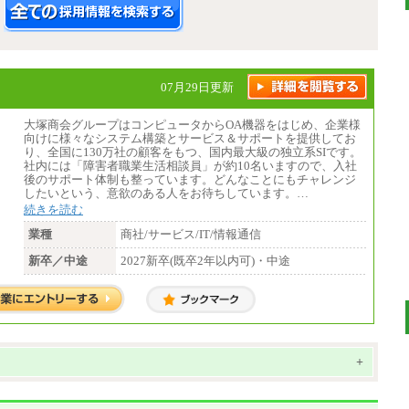
07月29日更新
大塚商会グループはコンピュータからOA機器をはじめ、企業様
向けに様々なシステム構築とサービス＆サポートを提供してお
り、全国に130万社の顧客をもつ、国内最大級の独立系SIです。
社内には「障害者職業生活相談員」が約10名いますので、入社
後のサポート体制も整っています。どんなことにもチャレンジ
したいという、意欲のある人をお待ちしています。…
続きを読む
業種
商社/サービス/IT/情報通信
新卒／中途
2027新卒(既卒2年以内可)・中途
+