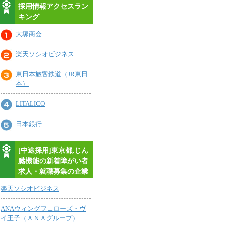
採用情報アクセスラン
キング
大塚商会
楽天ソシオビジネス
東日本旅客鉄道（JR東日
本）
LITALICO
日本銀行
[中途採用]東京都,じん
臓機能の新着障がい者
求人・就職募集の企業
楽天ソシオビジネス
ANAウィングフェローズ・ヴ
イ王子（ＡＮＡグループ）