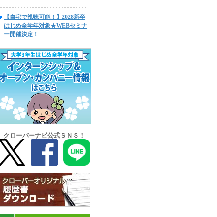
【自宅で視聴可能！】2028新卒
はじめ全学年対象★WEBセミナ
ー開催決定！
クローバーナビ公式ＳＮＳ！