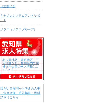
日立製作所
キヤノンシステムアンドサポ
ート
ポラス（ポラスグループ）
名古屋地区、尾張地区、三
河地区など、愛知県内で積
極採用企業の求人情報はこ
ちらから！
障がい者雇用をお考えの人事
ご担当者様 広告掲載・資料
請求はこちら