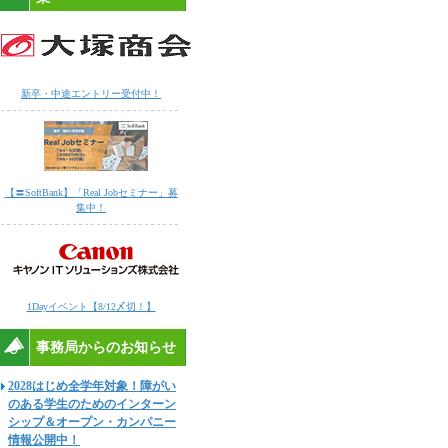
新卒・中途エントリー受付中！
【〓SoftBank】「Real Jobセミナー」募
集中！
1Dayイベント【8/12〆切！】
事務局からのお知らせ
2028はじめ全学年対象！障がい
のある学生のためのインターン
シップ＆オープン・カンパニー
情報公開中！