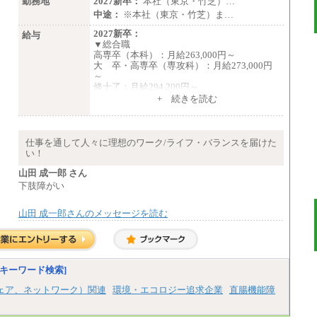
勤務地
2027新卒：
本社（東京・竹芝）…
中途：
※本社（東京・竹芝）ま…
2027新卒：
給与
▼総合職
高専卒（本科）：月給263,000円～
大 卒・高専卒（専攻科）：月給273,000円
～
修士了：月給294,200円～
博士了：月給304,800円～
+ 続きを読む
※卓越した能力、高度な技術や実績をお持ち
の方で、それらを入社後の実業務において発
揮できると認められる場合は、 上記の給与に
仕事を通して人々に理想のワーク/ライフ・バランスを届けた
関わらず個別設定することがあります
い！
▼アソシエイト職
山田 成一郎 さん
月給235,000円
下肢障がい
全職種2025年度実績
山田 成一郎さんのメッセージを読む
※営業職に支給するインセンティブは除く
※試用期間中も給与に変更はございません
中途：
基本月給／20万5000円以上(正社員・準社
員）
キーワード検索]
※経験、能力を考慮の上、当社規定によ
ェア、ネットワーク）関連
環境・エコロジー追求企業
直腸機能障
り優遇いたします
※自己成長支援金(10,000円）を含む