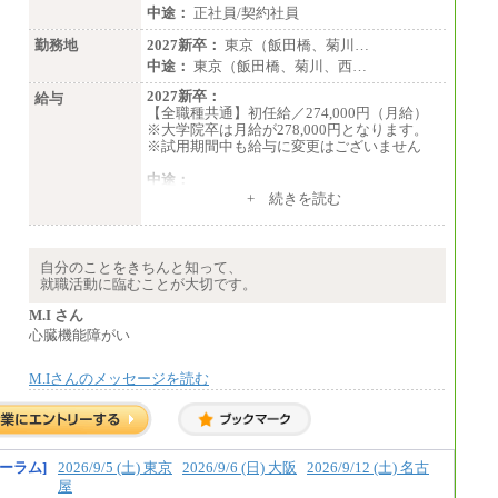
中途：
正社員/契約社員
勤務地
2027新卒：
東京（飯田橋、菊川…
中途：
東京（飯田橋、菊川、西…
2027新卒：
給与
【全職種共通】初任給／274,000円（月給）
※大学院卒は月給が278,000円となります。
※試用期間中も給与に変更はございません
中途：
（１）～（４）274,000円（月給）～
+ 続きを読む
（５）235,000円（月給）～
※経験・年齢などを考慮のうえ、当社規程に
より優遇します。
※業務内容・勤務形態に応じて、上記給与の
自分のことをきちんと知って、
範囲内でご相談をさせていただく事がありま
就職活動に臨むことが大切です。
す
※試用期間中も給与に変更はございません
M.I さん
心臓機能障がい
M.Iさんのメッセージを読む
ーラム]
2026/9/5 (土) 東京
2026/9/6 (日) 大阪
2026/9/12 (土) 名古
屋