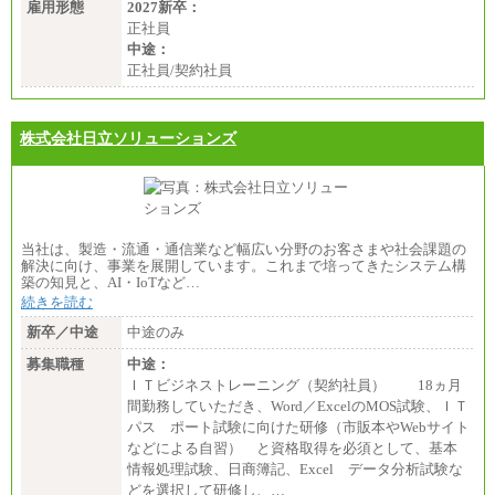
雇用形態
2027新卒：
正社員
中途：
正社員/契約社員
株式会社日立ソリューションズ
当社は、製造・流通・通信業など幅広い分野のお客さまや社会課題の
解決に向け、事業を展開しています。これまで培ってきたシステム構
築の知見と、AI・IoTなど…
続きを読む
新卒／中途
中途のみ
募集職種
中途：
ＩＴビジネストレーニング（契約社員） 18ヵ月
間勤務していただき、Word／ExcelのMOS試験、ＩＴ
パス ポート試験に向けた研修（市販本やWebサイト
などによる自習） と資格取得を必須として、基本
情報処理試験、日商簿記、Excel データ分析試験な
どを選択して研修し、…