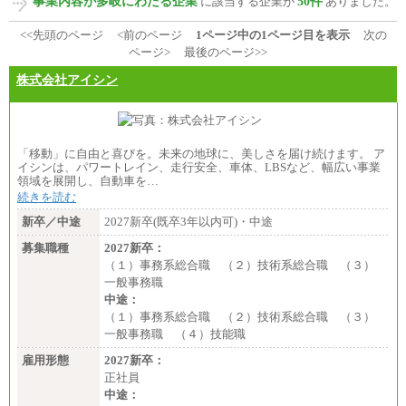
事業内容が多岐にわたる企業
50件
に該当する企業が
ありました。
<<先頭のページ
<前のページ
1ページ中の1ページ目を表示
次の
ページ>
最後のページ>>
株式会社アイシン
「移動」に自由と喜びを。未来の地球に、美しさを届け続けます。 ア
イシンは、パワートレイン、走行安全、車体、LBSなど、幅広い事業
領域を展開し、自動車を…
続きを読む
新卒／中途
2027新卒(既卒3年以内可)・中途
募集職種
2027新卒：
（１）事務系総合職 （２）技術系総合職 （３）
一般事務職
中途：
（１）事務系総合職 （２）技術系総合職 （３）
一般事務職 （４）技能職
雇用形態
2027新卒：
正社員
中途：