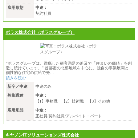
雇用形態
中途：
契約社員
ポラス株式会社（ポラスグループ）
“ポラスグループは、徹底した顧客満足の追及で「住まいの価値」を創
造し続けています。” 首都圏の北部地域を中心に、独自の事業展開と
個性的な住宅の供給で発…
続きを読む
新卒／中途
中途のみ
募集職種
中途：
【1】事務職 【2】技術職 【3】その他
雇用形態
中途：
正社員/契約社員/アルバイト・パート
キヤノンITソリューションズ株式会社