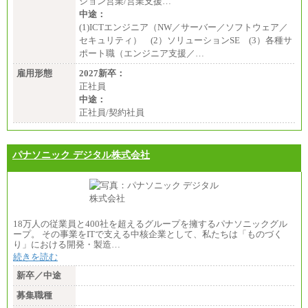
ション営業/営業支援…
中途：
(1)ICTエンジニア（NW／サーバー／ソフトウェア／
セキュリティ） (2）ソリューションSE (3）各種サ
ポート職（エンジニア支援／…
雇用形態
2027新卒：
正社員
中途：
正社員/契約社員
パナソニック デジタル株式会社
18万人の従業員と400社を超えるグループを擁するパナソニックグル
ープ。 その事業をITで支える中核企業として、私たちは「ものづく
り」における開発・製造…
続きを読む
新卒／中途
募集職種