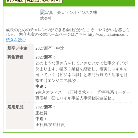
成長のためのチャレンジができる会社だからこそ、やりがいを感じら
れる。 内容充実の公式ホームページはこちら http://corp.rakuten.co…
続きを読む
新卒／中途
2027新卒・中途
募集職種
2027新卒：
どのような働き方をしていきたいかで仕事タイプが
決まります。幅広く業務を経験し、着実にスキルを
磨いていく【ビジネス職】と専門分野での活躍を目
指す【エンジニア職/ク…
中途：
●東京オフィス ［正社員求人］ ①事務系リーダー
職候補 ②モバイル事業人事労務関連業務…
雇用形態
2027新卒：
正社員
中途：
正社員/契約社員