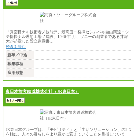
「真面目ナル技術者ノ技能ヲ、最高度ニ発揮セシムベキ自由闊達ニシ
テ愉快ナル理想工場ノ建設」1946年1月、ソニーの創業者である井深
大が起章した設立趣意書…
続きを読む
新卒／中途
募集職種
雇用形態
東日本旅客鉄道株式会社（JR東日本）
JR東日本グループは、「モビリティ」と「生活ソリューション」の2つ
を軸に、人々の暮らしをより豊かに変えていくことを目指していま