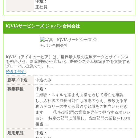
中途：
正社員
IQVIAサービシーズ ジャパン合同会社
IQVIA（アイキュービア）は、世界最大級の医療データとサイエンス
を融合させ、新薬開発から市販化、医療システム構築までを支援する
グローバル企業です。 F…
続きを読む
新卒／中途
中途のみ
募集職種
中途：
ご経験・スキルを踏まえ面接を通じて適性を確認
し、入社後の成長可能性も考慮のうえ、複数ある業
務カテゴリーの中から最適な領域をご担当いただき
ます ① 特定部門の業務を専任で担当するポジシ
ョン 特定の部門に所属し、当該部門の業務を100％
担当 …
雇用形態
中途：