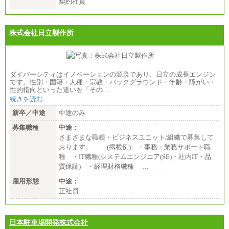
契約社員
株式会社日立製作所
ダイバーシティはイノベーションの源泉であり、日立の成長エンジン
です。性別・国籍・人種・宗教・バックグラウンド・年齢・障がい・
性的指向といった違いを「その…
続きを読む
新卒／中途
中途のみ
募集職種
中途：
さまざまな職種・ビジネスユニット/組織で募集して
おります。 (掲載例) ・事務・業務サポート職
種 ・IT職種(システムエンジニア(SE)・社内IT・品
質保証) ・経理財務職種 …
雇用形態
中途：
正社員
日本駐車場開発株式会社