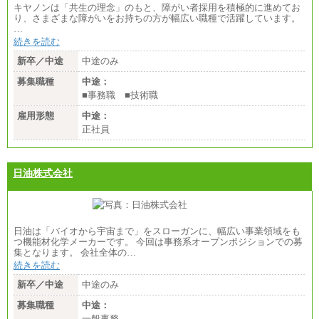
キヤノンは「共生の理念」のもと、障がい者採用を積極的に進めてお
り、さまざまな障がいをお持ちの方が幅広い職種で活躍しています。
…
続きを読む
新卒／中途
中途のみ
募集職種
中途：
■事務職 ■技術職
雇用形態
中途：
正社員
日油株式会社
日油は「バイオから宇宙まで」をスローガンに、幅広い事業領域をも
つ機能材化学メーカーです。 今回は事務系オープンポジションでの募
集となります。 会社全体の…
続きを読む
新卒／中途
中途のみ
募集職種
中途：
一般事務