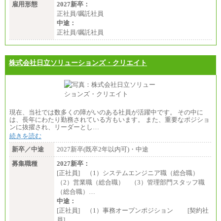
雇用形態
2027新卒：
正社員/嘱託社員
中途：
正社員/嘱託社員
株式会社日立ソリューションズ・クリエイト
現在、当社では数多くの障がいのある社員が活躍中です。 その中に
は、長年にわたり勤務されている方もいます。 また、重要なポジショ
ンに抜擢され、リーダーとし…
続きを読む
新卒／中途
2027新卒(既卒2年以内可)・中途
募集職種
2027新卒：
[正社員] （1）システムエンジニア職（総合職）
（2）営業職（総合職） （3）管理部門スタッフ職
（総合職）…
中途：
[正社員] （1）事務オープンポジション [契約社
員]…