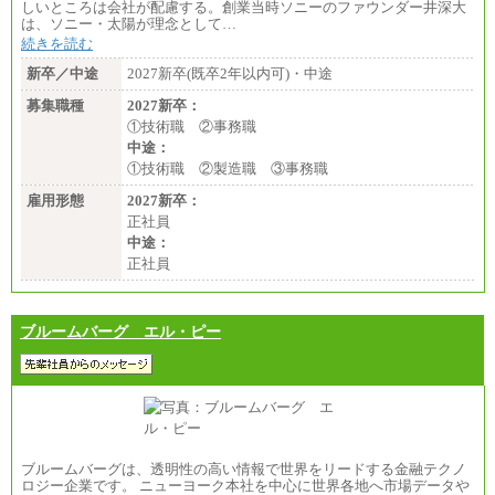
しいところは会社が配慮する。創業当時ソニーのファウンダー井深大
は、ソニー・太陽が理念として…
続きを読む
新卒／中途
2027新卒(既卒2年以内可)・中途
募集職種
2027新卒：
①技術職 ②事務職
中途：
①技術職 ②製造職 ③事務職
雇用形態
2027新卒：
正社員
中途：
正社員
ブルームバーグ エル・ピー
ブルームバーグは、透明性の高い情報で世界をリードする金融テクノ
ロジー企業です。 ニューヨーク本社を中心に世界各地へ市場データや