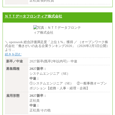
正社員/契約社員
ＮＴＴデータフロンティア株式会社
＼ openwork 総合評価満足度「上位１%」獲得 ／ （オープンワーク株
式会社「働きがいのある企業ランキング2026」（2026年2月5日公開）
より…
続きを読む
新卒／中途
2027新卒(既卒2年以内可)・中途
募集職種
2027新卒：
システムエンジニア（SE）
中途：
①システムエンジニア（SE） ②一般事務オープン
ポジション【総務・人事・経理・企画】
雇用形態
2027新卒：
正社員
中途：
正社員/その他