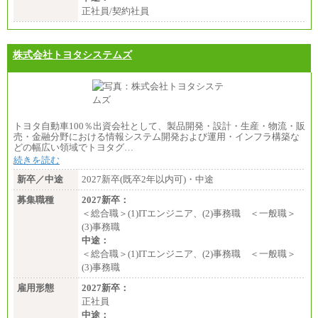
正社員/契約社員
株式会社トヨタシステムズ
トヨタ自動車100％出資会社として、製品開発・設計・生産・物流・販
売・金融分野における情報システム開発および運用・インフラ構築な
どの幅広い領域でトヨタグ…
続きを読む
新卒／中途
2027新卒(既卒2年以内可)・中途
募集職種
2027新卒：
＜総合職＞(1)ITエンジニア、(2)事務職 ＜一般職＞
(3)事務職
中途：
＜総合職＞(1)ITエンジニア、(2)事務職 ＜一般職＞
(3)事務職
雇用形態
2027新卒：
正社員
中途：