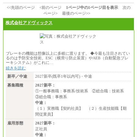
<<先頭のページ
<前のページ
1ページ中の1ページ目を表示
次の
ページ>
最後のページ>>
株式会社アドヴィックス
ブレーキの機能は想像以上に多岐に渡ります。 ◆今最も注目されてい
るのは予防安全技術。ESC（横滑り防止装置）やAEB（自動緊急ブレ
ーキシステム）がこれに…
続きを読む
新卒／中途
2027新卒(既卒1年以内可)・中途
募集職種
2027新卒：
①一般事務職：事務系/技術系 ②総合職：技術系
③総合職：事務系
中途：
（１）実務職【契約社員】 （２）生産技能職【期
間従業員】
雇用形態
2027新卒：
正社員
中途：