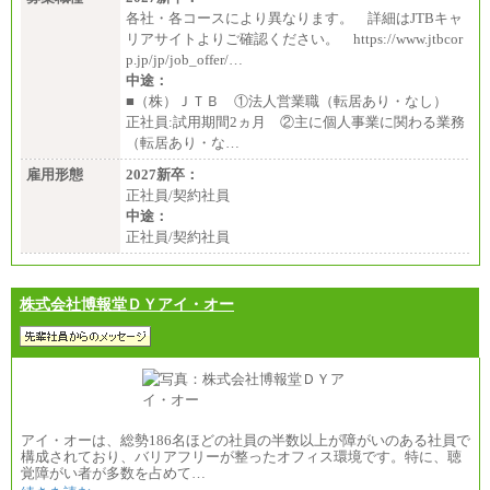
各社・各コースにより異なります。 詳細はJTBキャ
リアサイトよりご確認ください。 https://www.jtbcor
p.jp/jp/job_offer/…
中途：
■（株）ＪＴＢ ①法人営業職（転居あり・なし）
正社員:試用期間2ヵ月 ②主に個人事業に関わる業務
（転居あり・な…
雇用形態
2027新卒：
正社員/契約社員
中途：
正社員/契約社員
株式会社博報堂ＤＹアイ・オー
アイ・オーは、総勢186名ほどの社員の半数以上が障がいのある社員で
構成されており、バリアフリーが整ったオフィス環境です。特に、聴
覚障がい者が多数を占めて…