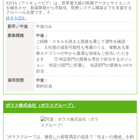
IQVIA（アイキュービア）は、世界最大級の医療データとサイエンス
を融合させ、新薬開発から市販化、医療システム構築までを支援する
グローバル企業です。 F…
続きを読む
新卒／中途
中途のみ
募集職種
中途：
ご経験・スキルを踏まえ面接を通じて適性を確認
し、入社後の成長可能性も考慮のうえ、複数ある業
務カテゴリーの中から最適な領域をご担当いただき
ます ① 特定部門の業務を専任で担当するポジシ
ョン 特定の部門に所属し、当該部門の業務を100％
担当 …
雇用形態
中途：
契約社員
ポラス株式会社（ポラスグループ）
“ポラスグループは、徹底した顧客満足の追及で「住まいの価値」を創