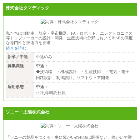
株式会社タマディック
私たちは自動車、航空・宇宙機器、FA・ロボット、エレクトロニクス
等トップメーカーの設計・開発・生産技術の分野においてBtoBの高度
な専門性と技術力を要求…
続きを読む
新卒／中途
中途のみ
募集職種
中途：
◆技術職 ・機械設計 ・生産技術 ・電気・電子
回路設計、制御設計、ソフトウェア開発
雇用形態
中途：
正社員/嘱託社員
ソニー・太陽株式会社
「ソニーの製品をつくる」事に障がいの有無は関係ない、障がいで難