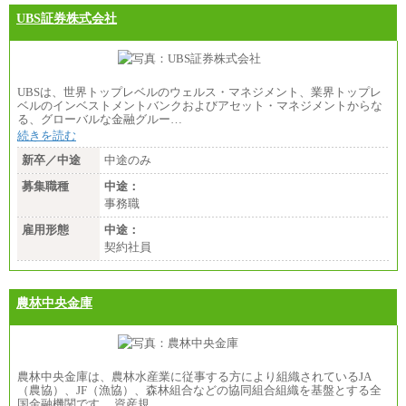
UBS証券株式会社
UBSは、世界トップレベルのウェルス・マネジメント、業界トップレ
ベルのインベストメントバンクおよびアセット・マネジメントからな
る、グローバルな金融グルー…
続きを読む
新卒／中途
中途のみ
募集職種
中途：
事務職
雇用形態
中途：
契約社員
農林中央金庫
農林中央金庫は、農林水産業に従事する方により組織されているJA
（農協）、JF（漁協）、森林組合などの協同組合組織を基盤とする全
国金融機関です。 資産規…