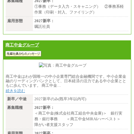
募集職種
2027新卒：
①事務（データ入力・スキャニング） ②事務系軽
作業（印刷・封入、ファイリング）
雇用形態
2027新卒：
嘱託社員
商工中金グループ
商工中金はわが国唯一の中小企業専門総合金融機関です。中小企業金
融のリーディングバンクとして、日本経済の活力である中小企業とと
もに歩んでいます。 商工中金…
続きを読む
新卒／中途
2027新卒のみ(既卒3年以内可)
募集職種
2027新卒：
＜商工中金(株式会社商工組合中央金庫)＞ 銀行実
務・銀行事務 ＜商工中金MIRAIハーベスト＞
障がい者支援スタッフ
雇用形態
2027新卒：