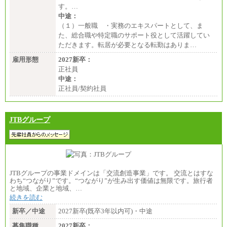
す。…
中途：
（１）一般職 ・実務のエキスパートとして、ま
た、総合職や特定職のサポート役として活躍してい
ただきます。転居が必要となる転勤はありま…
雇用形態
2027新卒：
正社員
中途：
正社員/契約社員
JTBグループ
JTBグループの事業ドメインは「交流創造事業」です。 交流とはすな
わち“つながり”です。“つながり”が生み出す価値は無限です。旅行者
と地域、企業と地域、…
続きを読む
新卒／中途
2027新卒(既卒3年以内可)・中途
募集職種
2027新卒：