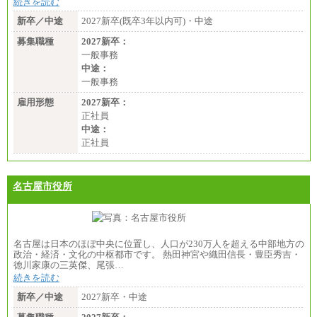
続きを読む
新卒／中途
2027新卒(既卒3年以内可)・中途
募集職種
2027新卒：
一般事務
中途：
一般事務
雇用形態
2027新卒：
正社員
中途：
正社員
名古屋市役所
名古屋は日本のほぼ中央に位置し、人口が230万人を超える中部地方の
政治・経済・文化の中枢都市です。 熱田神宮や織田信長・豊臣秀吉・
徳川家康の三英傑、尾張…
続きを読む
新卒／中途
2027新卒・中途