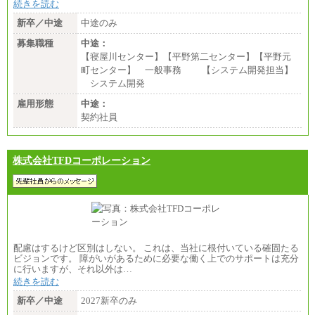
続きを読む
新卒／中途
中途のみ
募集職種
中途：
【寝屋川センター】【平野第二センター】【平野元
町センター】 一般事務 【システム開発担当】
システム開発
雇用形態
中途：
契約社員
株式会社TFDコーポレーション
配慮はするけど区別はしない。 これは、当社に根付いている確固たる
ビジョンです。 障がいがあるために必要な働く上でのサポートは充分
に行いますが、それ以外は…
続きを読む
新卒／中途
2027新卒のみ