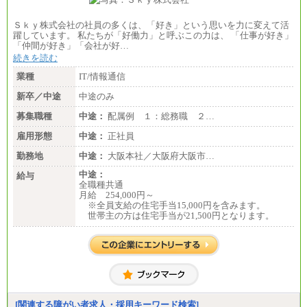
Ｓｋｙ株式会社の社員の多くは、「好き」という思いを力に変えて活
躍しています。 私たちが「好働力」と呼ぶこの力は、 「仕事が好き」
「仲間が好き」「会社が好…
続きを読む
業種
IT/情報通信
新卒／中途
中途のみ
募集職種
中途：
配属例 １：総務職 ２…
雇用形態
中途：
正社員
勤務地
中途：
大阪本社／大阪府大阪市…
中途：
給与
全職種共通
月給 254,000円～
※全員支給の住宅手当15,000円を含みます。
世帯主の方は住宅手当が21,500円となります。
[関連する障がい者求人・採用キーワード検索]