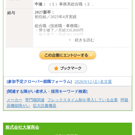
中途：
（１）事務系総合職（２…
2027新卒：
給与
初任給／2025年4月実績
総合職（技術職・事務職）
・博士修了／月給326,800円
・修士修了／月給301,000円
・大学卒／月給282,000円
+ 続きを読む
・高専卒（専攻科）／月給282,000円
・高専卒（本科）／月給256,000円
一般事務職
・博士修了、修士修了、大学卒／月給206,400円
・高専卒（専攻科）／月給206,400円
・高専卒（本科）月給197,800円
・短大卒／月給197,800円
・専門卒（2年）／月給197,800円
[参加予定クローバー就職フォーラム]
2026/9/12 (土) 名古屋
※試用期間中も給与に変更はございません。
[関連する障がい者求人・採用キーワード検索]
中途：
メーカー
専門職関連
フレックスタイム制を導入している企業
呼吸
（１）（２）
器機能障がい
拡大読書機器
月給：270,000円～
想定年収：490万円～1,100万円
年収例：
・610万円/28歳・月給34万円
・1,090万円/38歳・月給59万円 *残業代・家族手当
株式会社大塚商会
対象外