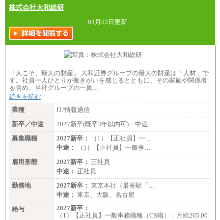
株式会社大和総研
03月03日更新
「人こそ、最大の財産」 大和証券グループの最大の財産は「人材」で
す。社員一人ひとりが働きがいを感じるとともに、その家族や関係者
を含め、当社グループの一員…
続きを読む
業種
IT/情報通信
新卒／中途
2027新卒(既卒3年以内可)・中途
募集職種
2027新卒：
（1）【正社員】一…
中途：
（1）【正社員】一般事…
雇用形態
2027新卒：
正社員
中途：
正社員
勤務地
2027新卒：
東京本社（最寄駅「…
中途：
東京、大阪、名古屋
2027新卒：
給与
（1）【正社員】一般事務職種（CS職）：月給265,00