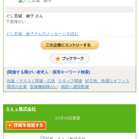
ます。
※試用期間中も給与に変更はございません。
※想定年収 6,000,000円～（住居費補助、子手当など
の各種手当を含む金額です）
ぐし宮城 綾子 さん
下肢障がい
ぐし宮城 綾子さんのメッセージを読む
[関連する障がい者求人・採用キーワード検索]
出版・マスコミ関連・広告
スタッフ関連
好立地、快適なオフィス
環境の企業
直腸機能障がい
病院へ通院配慮
Ｓｋｙ株式会社
03月18日更新