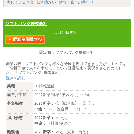
実している企業
知的障がい
階段・廊下の手すり
ソフトバンク株式会社
07月14日更新
創業以来、ソフトバンクは様々な発展を遂げてきましたが、すべては
「情報革命で人々を幸せに」という経営理念を実現させるためでし
た。 「ソフトバンク=携帯電話…
続きを読む
業種
IT/情報通信
新卒／中途
2027新卒(既卒3年以内可)・中途
募集職種
2027新卒：
①【総合職】 ②【…
中途：
（1）総合職 （2）ア…
雇用形態
2027新卒：
正社員
中途：
正社員/その他
勤務地
2027新卒：
本社（東京・竹芝）…