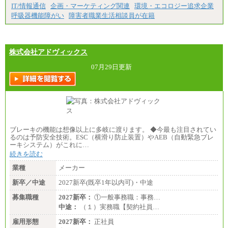
IT/情報通信
企画・マーケティング関連
環境・エコロジー追求企業
呼吸器機能障がい
障害者職業生活相談員が在籍
株式会社アドヴィックス
07月29日更新
ブレーキの機能は想像以上に多岐に渡ります。 ◆今最も注目されてい
るのは予防安全技術。ESC（横滑り防止装置）やAEB（自動緊急ブレ
ーキシステム）がこれに…
続きを読む
業種
メーカー
新卒／中途
2027新卒(既卒1年以内可)・中途
募集職種
2027新卒：
①一般事務職：事務…
中途：
（１）実務職【契約社員…
雇用形態
2027新卒：
正社員