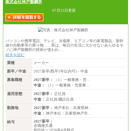
株式会社神戸製鋼所
07月22日更新
パソコンや携帯電話、テレビ、冷蔵庫、エアコン等の家電製品、新幹
線や自動車等の乗り物……実は、毎日の生活に欠かせないあらゆるモ
ノに神戸製鋼所の技術が使われ…
続きを読む
業種
メーカー
新卒／中途
2027新卒(既卒1年以内可)・中途
募集職種
2027新卒：
（1）一般事務・営…
中途：
（1）一般事務・営業事…
雇用形態
2027新卒：
正社員
中途：
正社員/嘱託社員
勤務地
2027新卒：
神戸本社：兵庫県神…
中途：
神戸本社：兵庫県神戸市…
2027新卒：
給与
全職種共通
初任給／2026年4月時点