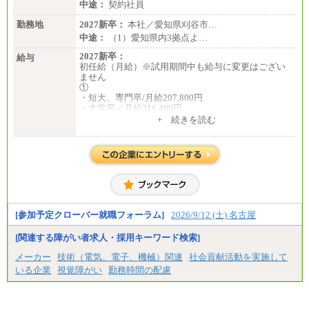
中途：
契約社員
勤務地
2027新卒：
本社／愛知県刈谷市…
中途：
（1）愛知県内3拠点よ…
2027新卒：
給与
初任給（月給）※試用期間中も給与に変更はござい
ません
①
・短大、専門卒/月給207,800円
・大学卒／月給216,400円
※大学院修了は大学卒の金額を最低額とし、経験・
+ 続きを読む
能力を考慮のうえ当社規程に基づき決定いたしま
す。
②③
・修士了／月給301,000円
・大学卒／月給282,000円
※技術系応募における、博士課程修了は大学卒(また
は修士了)の金額を最低額とし、経験・能力を考慮の
うえ当社規程に基づき決定いたします。
[参加予定クローバー就職フォーラム]
2026/9/12 (土) 名古屋
[関連する障がい者求人・採用キーワード検索]
中途：
（1）月給 246,660円
メーカー
技術（電気、電子、機械）関連
社会貢献活動を実施して
（2）時間給 1,500円/月給モデル\337,000～
いる企業
視覚障がい
勤務時間の配慮