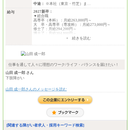
中途：
※本社（東京・竹芝）ま…
2027新卒：
給与
▼総合職
高専卒（本科）：月給263,000円～
大 卒・高専卒（専攻科）：月給273,000円～
修士了：月給294,200円～
博士了：月給304,800円～
+ 続きを読む
※卓越した能力、高度な技術や実績をお持ちの方
で、それらを入社後の実業務において発揮できると
認められる場合は、 上記の給与に関わらず個別設定
することがあります
▼アソシエイト職
仕事を通して人々に理想のワーク/ライフ・バランスを届けたい！
月給235,000円
山田 成一郎 さん
全職種2025年度実績
下肢障がい
※営業職に支給するインセンティブは除く
山田 成一郎さんのメッセージを読む
※試用期間中も給与に変更はございません
中途：
基本月給／20万5000円以上(正社員・準社員）
※経験、能力を考慮の上、当社規定により優遇
いたします
※自己成長支援金(10,000円）を含む
※別途、Workstyle支援金(月額4,000円）
[関連する障がい者求人・採用キーワード検索]