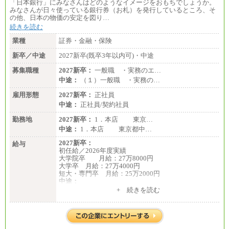
「日本銀行」にみなさんはどのようなイメージをおもちでしょうか。
みなさんが日々使っている銀行券（お札）を発行しているところ、そ
の他、日本の物価の安定を図り…
続きを読む
業種
証券・金融・保険
新卒／中途
2027新卒(既卒3年以内可)・中途
募集職種
2027新卒：
一般職 ・実務のエ…
中途：
（１）一般職 ・実務の…
雇用形態
2027新卒：
正社員
中途：
正社員/契約社員
勤務地
2027新卒：
1．本店 東京…
中途：
1．本店 東京都中…
2027新卒：
給与
初任給／2026年度実績
大学院卒 月給：27万8000円
大学卒 月給：27万4000円
短大・専門卒 月給：25万2000円
中途：
（１）（２）共通
+ 続きを読む
月給：24万0000円～34万8420円
※職務経験等を考慮し決定いたします。
※試用期間中も給与に変更はございません