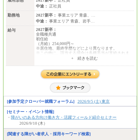
雇用形態
2027新卒：
正社員
中途：
正社員
勤務地
2027新卒：
事業エリア 青森、…
中途：
事業エリア 青森、岩手…
2027新卒：
給与
全職種共通
初任給
（月給）254,000円～
※居住地、最終学歴などにより異なります。
※この他に、該当する場合は各種手当が支給されま
す。
+ 続きを読む
※試用期間中も給与に変更はございません。
中途：
全職種共通
初任給／月給263,000円～
※居住地、年齢により異なります。
※この他に、該当する場合は各種手当が支給されま
す。
※試用期間中も給与に変更はございません
[参加予定クローバー就職フォーラム]
2026/9/5 (土) 東京
[セミナー・イベント情報]
・
障がいのある方向け働き方・活躍フィールド紹介セミナー
2026/9/10 (木）
[関連する障がい者求人・採用キーワード検索]