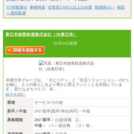
IT/情報通信
事務関連
従業員1,000人以上の企業
聴覚障がい
病院
へ通院配慮
東日本旅客鉄道株式会社（JR東日本）
08月04日更新
JR東日本グループは、「モビリティ」と「生活ソリューション」の2つ
を軸に、人々の暮らしをより豊かに変えていくことを目指していま
す。 新たなまちづくり、未…
続きを読む
業種
サービス/その他
新卒／中途
2027新卒(既卒3年以内可)・中途
募集職種
2027新卒：
(1)総合職 (2…
中途：
（１）総合職 （２）地…