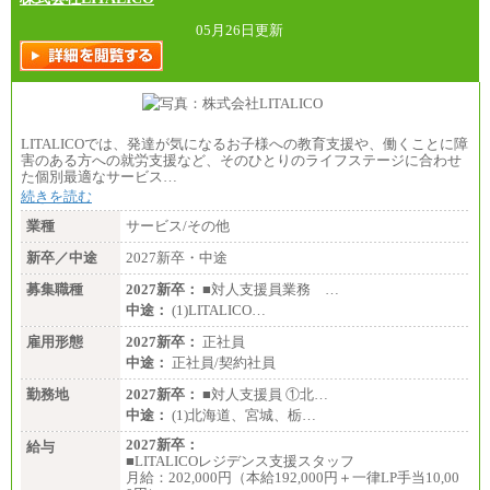
05月26日更新
LITALICOでは、発達が気になるお子様への教育支援や、働くことに障
害のある方への就労支援など、そのひとりのライフステージに合わせ
た個別最適なサービス…
続きを読む
業種
サービス/その他
新卒／中途
2027新卒・中途
募集職種
2027新卒：
■対人支援員業務 …
中途：
(1)LITALICO…
雇用形態
2027新卒：
正社員
中途：
正社員/契約社員
勤務地
2027新卒：
■対人支援員 ①北…
中途：
(1)北海道、宮城、栃…
2027新卒：
給与
■LITALICOレジデンス支援スタッフ
月給：202,000円（本給192,000円＋一律LP手当10,00