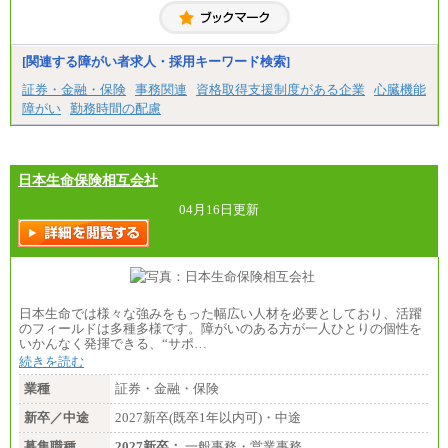
[関連する障がい者求人・採用キーワード検索]
証券・金融・保険
事務関連
資格取得支援制度がある企業
心臓機能
障がい
勤務時間の配慮
日本生命保険相互会社
04月16日更新
日本生命では様々な強みをもった幅広い人材を必要としており、活躍
のフィールドは多種多様です。障がいのある方が一人ひとりの個性を
いかんなく発揮できる、“サポ…
続きを読む
業種
証券・金融・保険
新卒／中途
2027新卒(既卒1年以内可)・中途
募集職種
2027新卒：
一般事務・営業事務…