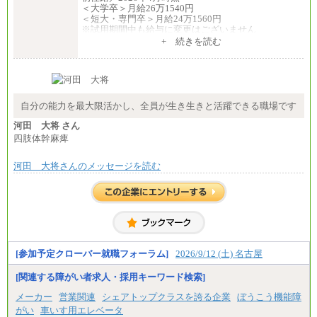
＜大学卒＞月給26万1540円
＜短大・専門卒＞月給24万1560円
※試用期間中も給与に変更はございません
中途：
+ 続きを読む
全職種共通
月給24万円～
※入社時の年齢等によって異なります。
※試用期間中も給与に変更はございません
自分の能力を最大限活かし、全員が生き生きと活躍できる職場です
河田 大将 さん
四肢体幹麻痺
河田 大将さんのメッセージを読む
[参加予定クローバー就職フォーラム]
2026/9/12 (土) 名古屋
[関連する障がい者求人・採用キーワード検索]
メーカー
営業関連
シェアトップクラスを誇る企業
ぼうこう機能障
がい
車いす用エレベータ