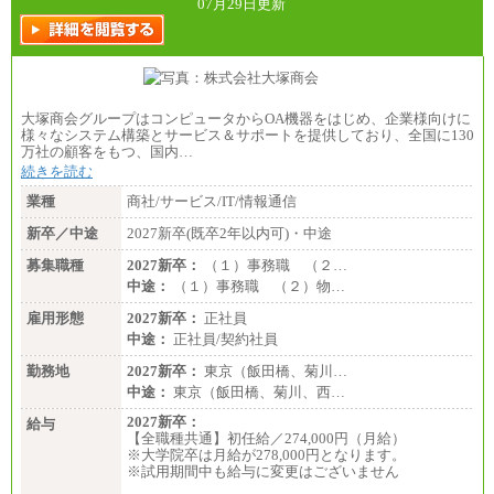
07月29日更新
（３）
月給：190,000円～
想定年収：340万円～610万円
年収例：
・460万円/28歳・月給26万円
・520万円/32歳・月給29万円
大塚商会グループはコンピュータからOA機器をはじめ、企業様向けに
（４）
様々なシステム構築とサービス＆サポートを提供しており、全国に130
月給：201,000円～
万社の顧客をもつ、国内…
想定年収：360万円～680万円
続きを読む
年収例：
・520万円/32歳・月給29万円
業種
商社/サービス/IT/情報通信
年収例は賞与含む、残業代・家族手当含まず
新卒／中途
2027新卒(既卒2年以内可)・中途
※キャリアや能力等を考慮の上、当社規定により確
募集職種
2027新卒：
（１）事務職 （２…
定します
中途：
（１）事務職 （２）物…
※残業手当：別途支給
※固定給に固定残業代含まず
雇用形態
2027新卒：
正社員
※試用期間中も給与に変更なし
中途：
正社員/契約社員
勤務地
2027新卒：
東京（飯田橋、菊川…
中途：
東京（飯田橋、菊川、西…
2027新卒：
給与
【全職種共通】初任給／274,000円（月給）
※大学院卒は月給が278,000円となります。
※試用期間中も給与に変更はございません