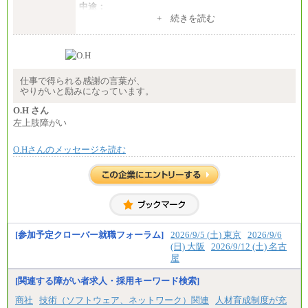
中途：
（１）～（４）274,000円（月給）～
+ 続きを読む
（５）235,000円（月給）～
※経験・年齢などを考慮のうえ、当社規程により優
遇します。
※業務内容・勤務形態に応じて、上記給与の範囲内
でご相談をさせていただく事があります
※試用期間中も給与に変更はございません
仕事で得られる感謝の言葉が、
やりがいと励みになっています。
O.H さん
左上肢障がい
O.Hさんのメッセージを読む
[参加予定クローバー就職フォーラム]
2026/9/5 (土) 東京
2026/9/6
(日) 大阪
2026/9/12 (土) 名古
屋
[関連する障がい者求人・採用キーワード検索]
商社
技術（ソフトウェア、ネットワーク）関連
人材育成制度が充