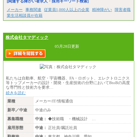
[関連する障がい者求人・採用キーワード検索]
メーカー
事務関連
従業員1,000人以上の企業
精神障がい
障害者職
業生活相談員が在籍
株式会社タマディック
05月28日更新
私たちは自動車、航空・宇宙機器、FA・ロボット、エレクトロニクス
等トップメーカーの設計・開発・生産技術の分野においてBtoBの高度
な専門性と技術力を要求…
続きを読む
業種
メーカー/IT/情報通信
新卒／中途
中途のみ
募集職種
中途：
◆技術職 ・機械設計 …
雇用形態
中途：
正社員/嘱託社員
勤務地
中途：
東京都、神奈川県、愛知…