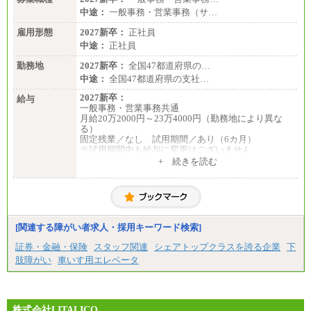
中途：
一般事務・営業事務（サ…
雇用形態
2027新卒：
正社員
中途：
正社員
勤務地
2027新卒：
全国47都道府県の…
中途：
全国47都道府県の支社…
2027新卒：
給与
一般事務・営業事務共通
月給20万2000円～23万4000円（勤務地により異な
る）
固定残業／なし 試用期間／あり（6カ月）
※試用期間中も給与に変更はございません
中途：
+ 続きを読む
一般事務・営業事務共通
月給20万2000円～23万4000円（勤務地により異な
る）
固定残業／なし 試用期間／あり（6か月）
※試用期間中も給与に変更はございません。
[関連する障がい者求人・採用キーワード検索]
証券・金融・保険
スタッフ関連
シェアトップクラスを誇る企業
下
肢障がい
車いす用エレベータ
株式会社LITALICO