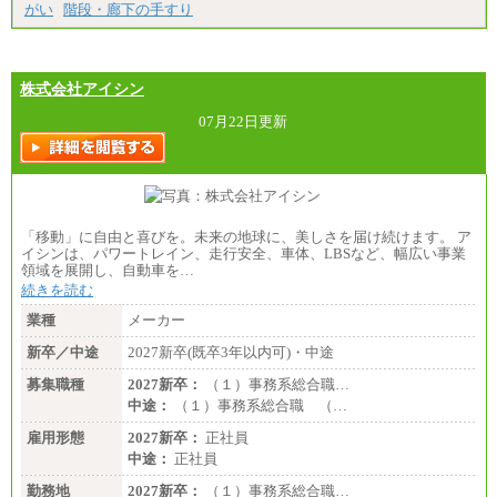
なし）
がい
階段・廊下の手すり
※２ 勤務地により異なる
株式会社アイシン
07月22日更新
「移動」に自由と喜びを。未来の地球に、美しさを届け続けます。 ア
イシンは、パワートレイン、走行安全、車体、LBSなど、幅広い事業
領域を展開し、自動車を…
続きを読む
業種
メーカー
新卒／中途
2027新卒(既卒3年以内可)・中途
募集職種
2027新卒：
（１）事務系総合職…
中途：
（１）事務系総合職 （…
雇用形態
2027新卒：
正社員
中途：
正社員
勤務地
2027新卒：
（１）事務系総合職…