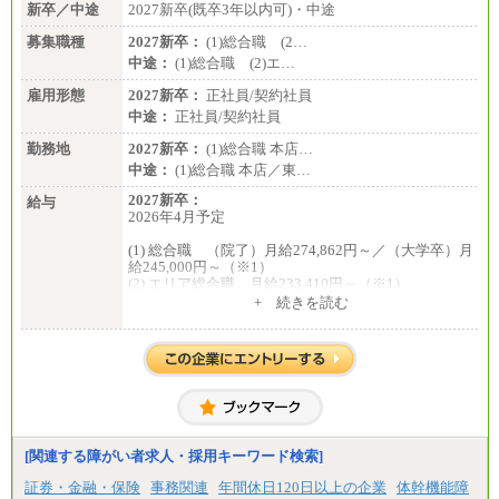
新卒／中途
2027新卒(既卒3年以内可)・中途
募集職種
2027新卒：
(1)総合職 (2…
中途：
(1)総合職 (2)エ…
雇用形態
2027新卒：
正社員/契約社員
中途：
正社員/契約社員
勤務地
2027新卒：
(1)総合職 本店…
中途：
(1)総合職 本店／東…
2027新卒：
給与
2026年4月予定
(1) 総合職 （院了）月給274,862円～／（大学卒）月
給245,000円～（※1）
(2) エリア総合職 月給233,410円～（※1）
(3) アシスタントスタッフ 日給9,800円～12,500円
+ 続きを読む
（※2）
※１ 試用期間６か月（試用期間中も給与に変更
はございません）
※２ 勤務地により異なります
中途：
（1) 総合職 （院了）月給274,862円～／（大学卒）
月給245,000円～（※1）
(2) エリア総合職 月給233,410円～（※1）
(3) アシスタントスタッフ 日給9,800円～12,500円
[関連する障がい者求人・採用キーワード検索]
（※2）
※１ 試用期間６か月（試用期間中も給与に変更
証券・金融・保険
事務関連
年間休日120日以上の企業
体幹機能障