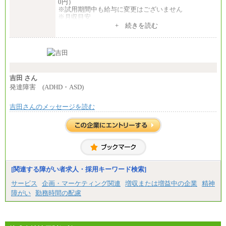
0円）
※試用期間中も給与に変更はございません
※月収目安
月給：202,000円
+ 続きを読む
夜勤手当：28,000円（月4回）※1回7,000円、実際の
夜勤回数により変動
東京都居住支援特別手当：20,000円（※支給期間・
条件あり）
---
計：250,000円
吉田 さん
■その他職種共通
発達障害 (ADHD・ASD)
月給：25万3,400円～
※固定残業代20時間分を手当に含む(33,900円～)
吉田さんのメッセージを読む
※20時間を超過した場合は別途支給
※試用期間中も給与に変更はございません
中途：
(1)(2)月給：25万3400円～28万5900円
※固定残業代20時間分を手当に含む(33,900円～38,20
0円)
※20時間を超過した場合は別途支給
※試用期間中も給与に変更はございません
[関連する障がい者求人・採用キーワード検索]
サービス
企画・マーケティング関連
増収または増益中の企業
精神
障がい
勤務時間の配慮