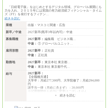
「日経電子版」をはじめとするデジタル領域、グローバル展開にも
力を入れ、２０１５年には英国の有力経済紙フィナンシャル・タイム
ズ（FT）を発行するフィナン…
続きを読む
業種
出版・マスコミ関連・広告
新卒／中途
2027新卒(既卒3年以内可)・中途
募集職種
2027新卒：
編集職 ビジネス職…
中途：
① グローバルユニット…
雇用形態
2027新卒：
正社員
中途：
正社員
勤務地
2027新卒：
東京本社 東京都…
中途：
東京本社 東京都千代…
2027新卒：
給与
【全職種共通】
大学卒：月給277,500円、大学院修了：月給294,000
円
諸手当一律（月給に含まず）：28,000円
※試用期間中も給与に変更はございません
中途：
+ 続きを読む
【全職種共通】
月給370,000円～
※経験・能力等を考慮の上、当社規定により決定し