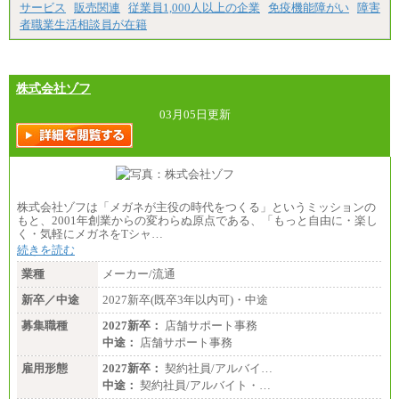
サービス
販売関連
従業員1,000人以上の企業
免疫機能障がい
障害
者職業生活相談員が在籍
株式会社ゾフ
03月05日更新
株式会社ゾフは「メガネが主役の時代をつくる」というミッションの
もと、2001年創業からの変わらぬ原点である、「もっと自由に・楽し
く・気軽にメガネをTシャ…
続きを読む
業種
メーカー/流通
新卒／中途
2027新卒(既卒3年以内可)・中途
募集職種
2027新卒：
店舗サポート事務
中途：
店舗サポート事務
雇用形態
2027新卒：
契約社員/アルバイ…
中途：
契約社員/アルバイト・…