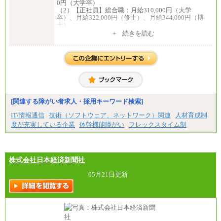
0円（大学卒）
（2）【正社員】総合職：月給310,000円（大学
卒）、月給322,000円（修士）、月給344,000円（博
士）
+ 続きを読む
※見習期間（試用期間、3か月）も給与に変更はござ
いません。
※一般事務職種（CS職）の大学院修了者は大学卒の
金額を最低額とし、
経験・能力を考慮のうえ、当社規程に基づき決定い
たします。
中途：
下記は新卒採用の給与です。経験者採用の場合、下
記を再下限としてご経験に応じた金額となります。
[関連する障がい者求人・採用キーワード検索]
（1）【正社員】一般事務職種（CS職）：月給255,00
IT/情報通信
技術（ソフトウェア、ネットワーク）関連
人材育成制
0円（大学卒）
度が充実している企業
体幹機能障がい
フレックスタイム制
（2）【正社員】総合職：月給300,000円（大学卒）
※試用期間も同額
株式会社日本経済新聞社
05月21日更新