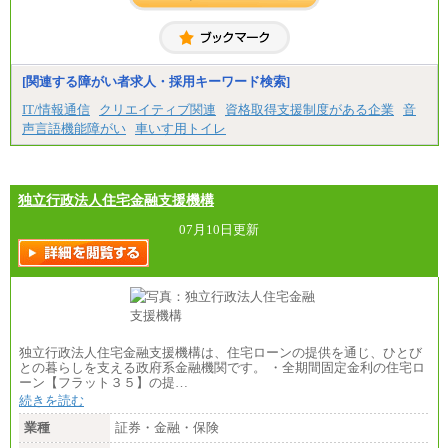
0円（一般職）
＜高専・短大＞月給：285,700円（総合職）／248,1
00円（一般職）
※試用期間中の条件変更：無
[関連する障がい者求人・採用キーワード検索]
中途：
■正社員採用■
IT/情報通信
クリエイティブ関連
資格取得支援制度がある企業
音
＜総合職＞
声言語機能障がい
車いす用トイレ
大学院博士 ： 月給345,700円～
大学院修士 ： 月給305,700円～
大学学部・高専（専攻科）： 月給285,700円～
高専・短大： 月給285,700円～
独立行政法人住宅金融支援機構
＜一般職＞
大学(学部・院)・高専（専攻科）： 月給253,100
07月10日更新
円～
高専・短大： 月給248,100円～
※試用期間中の条件変更：無
独立行政法人住宅金融支援機構は、住宅ローンの提供を通じ、ひとび
との暮らしを支える政府系金融機関です。 ・全期間固定金利の住宅ロ
ーン【フラット３５】の提…
続きを読む
業種
証券・金融・保険