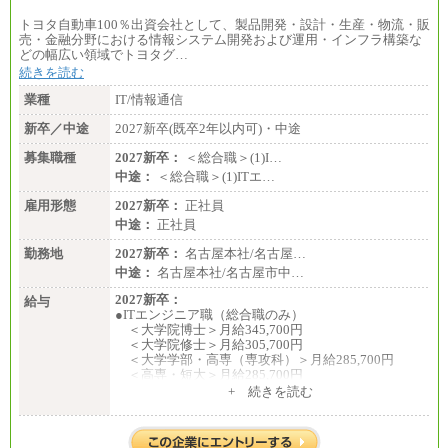
トヨタ自動車100％出資会社として、製品開発・設計・生産・物流・販
売・金融分野における情報システム開発および運用・インフラ構築な
どの幅広い領域でトヨタグ…
続きを読む
業種
IT/情報通信
新卒／中途
2027新卒(既卒2年以内可)・中途
募集職種
2027新卒：
＜総合職＞(1)I…
中途：
＜総合職＞(1)ITエ…
雇用形態
2027新卒：
正社員
中途：
正社員
勤務地
2027新卒：
名古屋本社/名古屋…
中途：
名古屋本社/名古屋市中…
2027新卒：
給与
●ITエンジニア職（総合職のみ）
＜大学院博士＞月給345,700円
＜大学院修士＞月給305,700円
＜大学学部・高専（専攻科）＞月給285,700円
＜高専・短大＞月給285,700円
+ 続きを読む
●事務職（総合職／一般職）
＜大学院修士・博士＞月給：305,700円（総合職）
＜大学学部＞月給：285,700円（総合職）／253,10