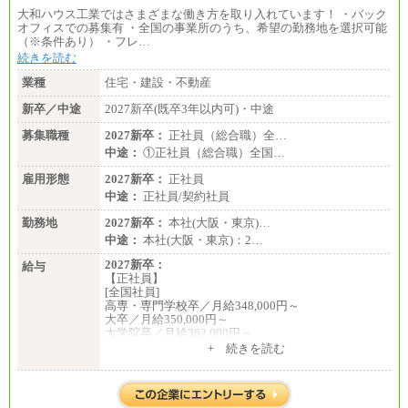
大和ハウス工業ではさまざまな働き方を取り入れています！ ・バック
オフィスでの募集有 ・全国の事業所のうち、希望の勤務地を選択可能
（※条件あり） ・フレ…
続きを読む
業種
住宅・建設・不動産
新卒／中途
2027新卒(既卒3年以内可)・中途
募集職種
2027新卒：
正社員（総合職）全…
中途：
①正社員（総合職）全国…
雇用形態
2027新卒：
正社員
中途：
正社員/契約社員
勤務地
2027新卒：
本社(大阪・東京)…
中途：
本社(大阪・東京)：2…
2027新卒：
給与
【正社員】
[全国社員]
高専・専門学校卒／月給348,000円～
大卒／月給350,000円～
大学院卒／月給362,000円～
[地域社員]月給295,000円～
+ 続きを読む
中途：
【正社員】
[全国社員]月給348,000円～
[地域社員]月給295,000円～