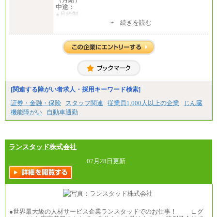
中途：
●月給制
月給：185,000円～250,000円 (想定年収：230万円 ～
+ 続きを読む
350万円)
（163時間/月）
※勤務地、経験により異なります。
[関連する障がい者求人・採用キーワード検索]
証券・金融・保険
スタッフ関連
従業員1,000人以上の企業
じん臓
機能障がい
自動車通勤
ランスタッド株式会社
07月28日更新
●世界最大級の人材サービス企業ランスタッドでのお仕事！ ∟グ