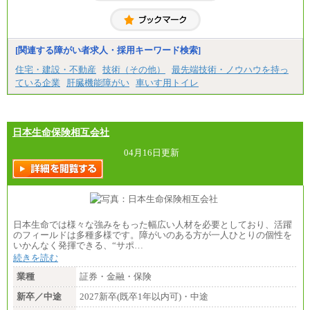
※試用期間中も給与に変更はございません
【契約社員】月給200,000円～
[関連する障がい者求人・採用キーワード検索]
住宅・建設・不動産
技術（その他）
最先端技術・ノウハウを持っ
ている企業
肝臓機能障がい
車いす用トイレ
日本生命保険相互会社
04月16日更新
日本生命では様々な強みをもった幅広い人材を必要としており、活躍
のフィールドは多種多様です。障がいのある方が一人ひとりの個性を
いかんなく発揮できる、“サポ…
続きを読む
業種
証券・金融・保険
新卒／中途
2027新卒(既卒1年以内可)・中途