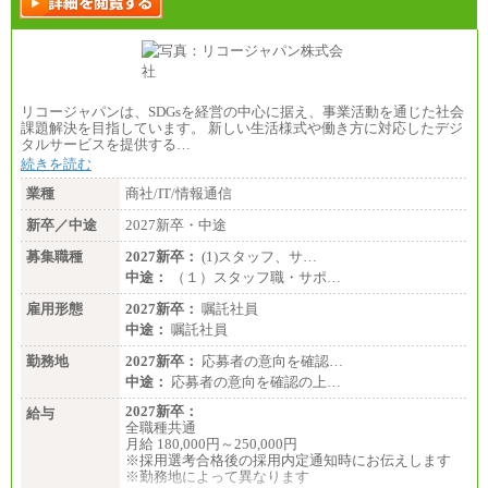
リコージャパンは、SDGsを経営の中心に据え、事業活動を通じた社会
課題解決を目指しています。 新しい生活様式や働き方に対応したデジ
タルサービスを提供する…
続きを読む
業種
商社/IT/情報通信
新卒／中途
2027新卒・中途
募集職種
2027新卒：
(1)スタッフ、サ…
中途：
（１）スタッフ職・サポ…
雇用形態
2027新卒：
嘱託社員
中途：
嘱託社員
勤務地
2027新卒：
応募者の意向を確認…
中途：
応募者の意向を確認の上…
2027新卒：
給与
全職種共通
月給 180,000円～250,000円
※採用選考合格後の採用内定通知時にお伝えします
※勤務地によって異なります