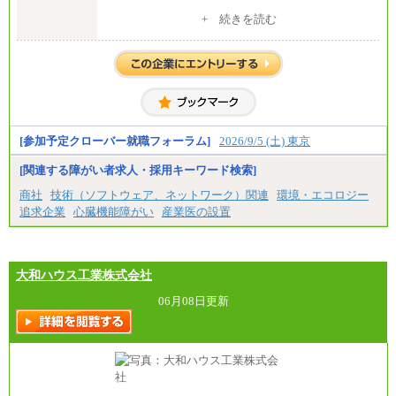
中途：
+ 続きを読む
全職種共通
月給 200,000円～250,000円
入社時の処遇は経験・能力を考慮の上、当社規程に
より決定します。
具体的な金額は採用選考合格後に採用内定通知時に
お伝えします。
[参加予定クローバー就職フォーラム]
2026/9/5 (土) 東京
[関連する障がい者求人・採用キーワード検索]
商社
技術（ソフトウェア、ネットワーク）関連
環境・エコロジー
追求企業
心臓機能障がい
産業医の設置
大和ハウス工業株式会社
06月08日更新