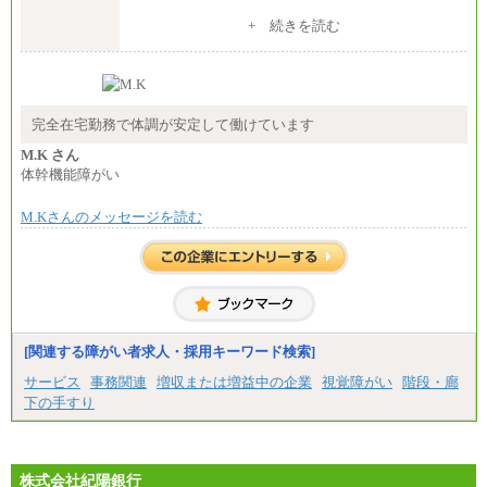
（３）月給191,000円以上（実働7.5時間）
+ 続きを読む
（５）月給147,800円以上（実働6時間）
-----
時給 1,226円（実働4.5時間）
※基本給に加算して以下手当有（いずれも時
間額換算額）
完全在宅勤務で体調が安定して働けています
・退職金相当手当 37円
・賞与相当手当 127円
M.K さん
合計時給額 1,390円
体幹機能障がい
※全ての求人において試用期間中も給与に変更はご
M.Kさんのメッセージを読む
ざいません。
[関連する障がい者求人・採用キーワード検索]
サービス
事務関連
増収または増益中の企業
視覚障がい
階段・廊
下の手すり
株式会社紀陽銀行