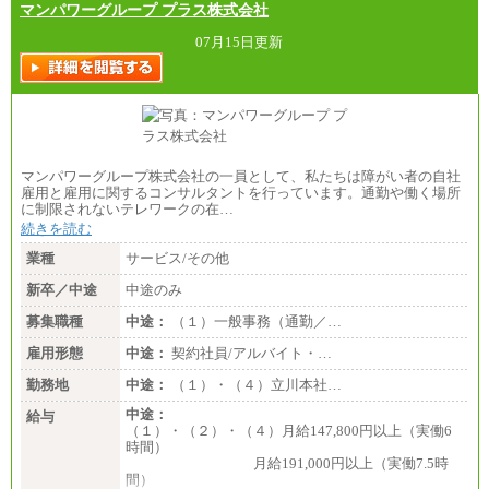
マンパワーグループ プラス株式会社
07月15日更新
マンパワーグループ株式会社の一員として、私たちは障がい者の自社
雇用と雇用に関するコンサルタントを行っています。通勤や働く場所
に制限されないテレワークの在…
続きを読む
業種
サービス/その他
新卒／中途
中途のみ
募集職種
中途：
（１）一般事務（通勤／…
雇用形態
中途：
契約社員/アルバイト・…
勤務地
中途：
（１）・（４）立川本社…
中途：
給与
（１）・（２）・（４）月給147,800円以上（実働6
時間）
月給191,000円以上（実働7.5時
間）