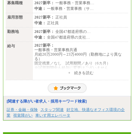
募集職種
2027新卒：
一般事務・営業事務…
中途：
一般事務・営業事務（サ…
雇用形態
2027新卒：
正社員
中途：
正社員
勤務地
2027新卒：
全国47都道府県の…
中途：
全国47都道府県の支社…
2027新卒：
給与
一般事務・営業事務共通
月給20万2000円～23万4000円（勤務地により異な
る）
固定残業／なし 試用期間／あり（6カ月）
※試用期間中も給与に変更はございません
中途：
+ 続きを読む
一般事務・営業事務共通
月給20万2000円～23万4000円（勤務地により異な
る）
固定残業／なし 試用期間／あり（6か月）
※試用期間中も給与に変更はございません。
[関連する障がい者求人・採用キーワード検索]
証券・金融・保険
スタッフ関連
好立地、快適なオフィス環境の企
業
視覚障がい
車いす用エレベータ