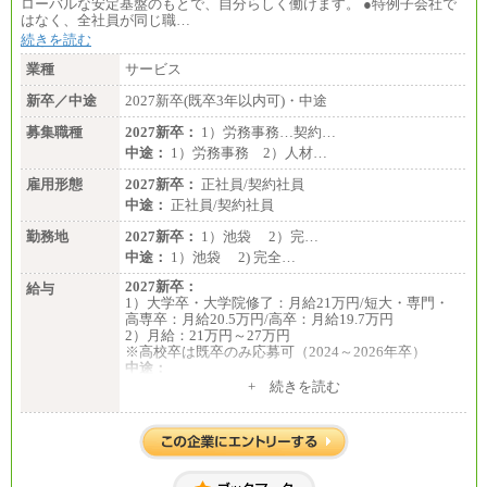
ローバルな安定基盤のもとで、自分らしく働けます。 ●特例子会社で
はなく、全社員が同じ職…
続きを読む
業種
サービス
新卒／中途
2027新卒(既卒3年以内可)・中途
募集職種
2027新卒：
1）労務事務…契約…
中途：
1）労務事務 2）人材…
雇用形態
2027新卒：
正社員/契約社員
中途：
正社員/契約社員
勤務地
2027新卒：
1）池袋 2）完…
中途：
1）池袋 2) 完全…
2027新卒：
給与
1）大学卒・大学院修了：月給21万円/短大・専門・
高専卒：月給20.5万円/高卒：月給19.7万円
2）月給：21万円～27万円
※高校卒は既卒のみ応募可（2024～2026年卒）
中途：
1）月給：21万円～25万円
+ 続きを読む
2）月給：21万円～27万円