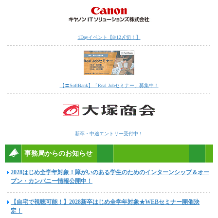
1Dayイベント【8/12〆切！】
【〓SoftBank】「Real Jobセミナー」募集中！
新卒・中途エントリー受付中！
事務局からのお知らせ
2028はじめ全学年対象！障がいのある学生のためのインターンシップ＆オー
プン・カンパニー情報公開中！
【自宅で視聴可能！】2028新卒はじめ全学年対象★WEBセミナー開催決
定！