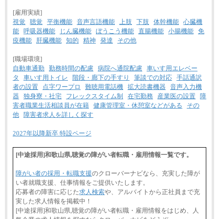
[雇用実績]
視覚
聴覚
平衡機能
音声言語機能
上肢
下肢
体幹機能
心臓機
能
呼吸器機能
じん臓機能
ぼうこう機能
直腸機能
小腸機能
免
疫機能
肝臓機能
知的
精神
発達
その他
[職場環境]
自動車通勤
勤務時間の配慮
病院へ通院配慮
車いす用エレベー
タ
車いす用トイレ
階段・廊下の手すり
筆談での対応
手話通訳
者の設置
点字ワープロ
難聴用電話機
拡大読書機器
音声入力機
器
独身寮・社宅
フレックスタイム制
在宅勤務
産業医の設置
障
害者職業生活相談員が在籍
健康管理室・休憩室などがある
その
他
障害者求人を詳しく探す
2027年以降新卒 特設ページ
[中途採用]和歌山県,聴覚の障がい者転職・雇用情報一覧です。
障がい者の採用・転職支援
のクローバーナビなら、充実した障が
い者就職支援、仕事情報をご提供いたします。
応募者の障害に応じた
求人検索
や、アルバイトから正社員まで充
実した求人情報を掲載中！
[中途採用]和歌山県,聴覚の障がい者転職・雇用情報をはじめ、人