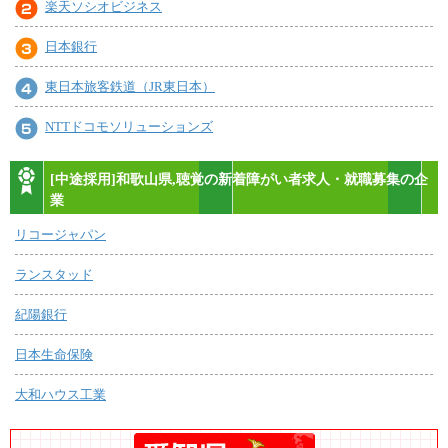
楽天ソシオビジネス
日本銀行
東日本旅客鉄道（JR東日本）
NTTドコモソリューションズ
[中途採用]和歌山県,聴覚の新着障がい者求人・就職募集の企
業
リコージャパン
ランスタッド
紀陽銀行
日本生命保険
大和ハウス工業