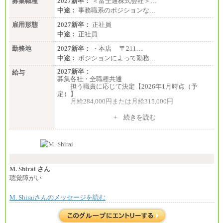
募集職種
2027新卒：
＜富士通株式会社＞…
中途：
事務職系のポジションな…
雇用形態
2027新卒：
正社員
中途：
正社員
勤務地
2027新卒：
・本店 〒211…
中途：
ポジションによって勤務…
2027新卒：
給与
募集各社・全職種共通
担う職責に応じて決定【2026年1月時点（予
定）】
月給284,000円または月給315,000円
※入社後早期から、自律的な業務遂行が求めら
+ 続きを読む
れる職務を担う方については、月額給与315,000円で
す。
なお、高度なスキルや専門性を持ち、より高
い職責を担う方については、さらに高い金額を個別
に設定します。
※習熟度を上げるための育成が一定期間必要で
上司の指示に基づき職務を遂行する方については、
M. Shirai さん
月額給与284,000円となります。
聴覚障がい
※個別に設定する給与については、選考の過程
で決定していきます。
M. Shiraiさんのメッセージを読む
※上記に加え、所定労働時間外に勤務をした場
合には、時間外勤務手当を支給します。
※試用期間中も給与に変更はございません。