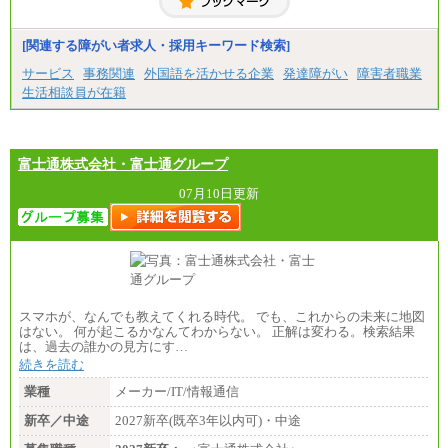
[関連する障がい者求人・採用キーワード検索]
サービス
事務関連
外国語を活かせる企業
発達障がい
障害者職業
生活相談員が在籍
富士通株式会社・富士通グループ
07月10日更新
スマホが、なんでも教えてくれる時代。 でも、これからの未来に地図
はない。 何が起こるかなんてわからない。 正解は変わる。検索結果
は、過去の誰かの見方にす…
続きを読む
業種
メーカー/IT/情報通信
新卒／中途
2027新卒(既卒3年以内可)・中途