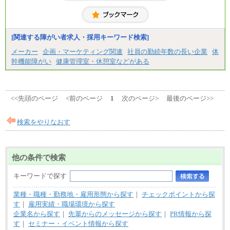
中途：
＜募集各社・全職種共通＞
月給21万円以上～
※試用期間中の給与に変更はありません。
[関連する障がい者求人・採用キーワード検索]
※経験・能力を考慮し、当社規定により決定いたし
メーカー
企画・マーケティング関連
社員の勤続年数の長い企業
体
ます。
幹機能障がい
健康管理室・休憩室などがある
<<先頭のページ
<前のページ
1
次のページ>
最後のページ>>
検索をやりなおす
他の条件で検索
キーワードで探す
業種・職種・勤務地・雇用形態から探す
｜
チェックポイントから探
す
｜
雇用実績・職場環境から探す
企業名から探す
｜
先輩からのメッセージから探す
｜
PR情報から探
す
｜
セミナー・イベント情報から探す