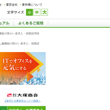
せ
運営会社
著作権について
ん臓機能の障がい者求人・就職採用情
,じん臓機能の障がい者求人・就職採
【新卒】仕事研究セミナー開催！