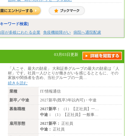
※営業職に支給するインセンティブは除く
※試用期間中も給与に変更はございません
中途：
基本月給／20万5000円以上(正社員・準社
員）
キーワード検索]
※経験、能力を考慮の上、当社規定によ
内容が多岐にわたる企業
免疫機能障がい
病院へ通院配慮
り優遇いたします
※自己成長支援金(10,000円）を含む
※別途、Workstyle支援金(月額4,000円）
03月03日更新
「人こそ、最大の財産」 大和証券グループの最大の財産は「人
材」です。社員一人ひとりが働きがいを感じるとともに、その
家族や関係者を含め、当社グループの一員…
続きを読む
業種
IT/情報通信
新卒／中途
2027新卒(既卒3年以内可)・中途
募集職種
2027新卒：
（1）【正社員】一…
中途：
（1）【正社員】一般事…
雇用形態
2027新卒：
正社員
中途：
正社員