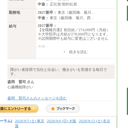
中途：
正社員/契約社員
勤務地
2027新卒：
東京（飯田橋、菊川…
中途：
東京（飯田橋、菊川、西…
2027新卒：
給与
【全職種共通】初任給／274,000円（月給）
※大学院卒は月給が278,000円となります。
※試用期間中も給与に変更はございません
中途：
（１）～（４）274,000円（月給）～
+ 続きを読む
（５）235,000円（月給）～
※経験・年齢などを考慮のうえ、当社規程に
より優遇します。
※業務内容・勤務形態に応じて、上記給与の
障がい者採用で当社と出会い、働きがいを実感する毎日で
範囲内でご相談をさせていただく事がありま
す。
す
※試用期間中も給与に変更はございません
森岡 賢司 さん
心臓機能障がい
森岡 賢司さんのメッセージを読む
ーラム]
2026/9/5 (土) 東京
2026/9/6 (日) 大阪
2026/9/12 (土) 名古
屋