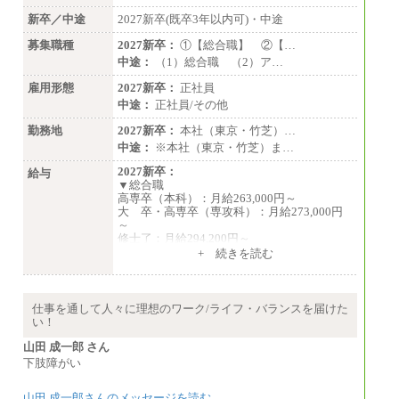
月給：190,000円～
想定年収：340万円～610万円
新卒／中途
2027新卒(既卒3年以内可)・中途
年収例：
・460万円/28歳・月給26万円
募集職種
2027新卒：
①【総合職】 ②【…
・520万円/32歳・月給29万円
中途：
（1）総合職 （2）ア…
（４）
雇用形態
2027新卒：
正社員
月給：201,000円～
中途：
正社員/その他
想定年収：360万円～680万円
年収例：
勤務地
2027新卒：
本社（東京・竹芝）…
・520万円/32歳・月給29万円
中途：
※本社（東京・竹芝）ま…
年収例は賞与含む、残業代・家族手当含まず
2027新卒：
給与
▼総合職
※キャリアや能力等を考慮の上、当社規定に
高専卒（本科）：月給263,000円～
より確定します
大 卒・高専卒（専攻科）：月給273,000円
※残業手当：別途支給
～
※固定給に固定残業代含まず
修士了：月給294,200円～
※試用期間中も給与に変更なし
博士了：月給304,800円～
+ 続きを読む
※卓越した能力、高度な技術や実績をお持ち
の方で、それらを入社後の実業務において発
揮できると認められる場合は、 上記の給与に
仕事を通して人々に理想のワーク/ライフ・バランスを届けた
関わらず個別設定することがあります
い！
▼アソシエイト職
山田 成一郎 さん
月給235,000円
下肢障がい
全職種2025年度実績
山田 成一郎さんのメッセージを読む