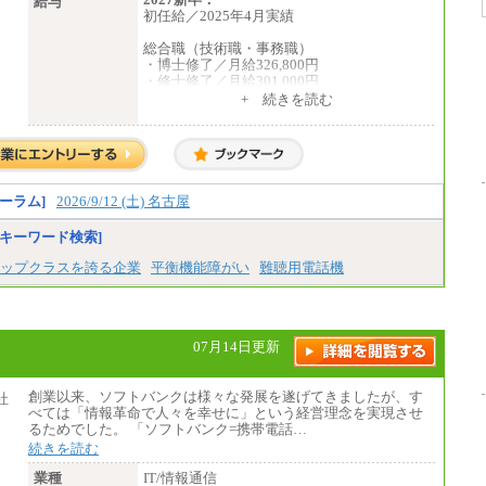
給与
初任給／2025年4月実績
総合職（技術職・事務職）
・博士修了／月給326,800円
・修士修了／月給301,000円
・大学卒／月給282,000円
+ 続きを読む
・高専卒（専攻科）／月給282,000円
・高専卒（本科）／月給256,000円
一般事務職
・博士修了、修士修了、大学卒／月給206,40
0円
ーラム]
2026/9/12 (土) 名古屋
・高専卒（専攻科）／月給206,400円
・高専卒（本科）月給197,800円
キーワード検索]
・短大卒／月給197,800円
・専門卒（2年）／月給197,800円
ップクラスを誇る企業
平衡機能障がい
難聴用電話機
※試用期間中も給与に変更はございません。
中途：
（１）（２）
07月14日更新
月給：270,000円～
想定年収：490万円～1,100万円
年収例：
創業以来、ソフトバンクは様々な発展を遂げてきましたが、す
・610万円/28歳・月給34万円
べては「情報革命で人々を幸せに」という経営理念を実現させ
・1,090万円/38歳・月給59万円 *残業代・
るためでした。 「ソフトバンク=携帯電話…
家族手当対象外
続きを読む
（３）
業種
IT/情報通信