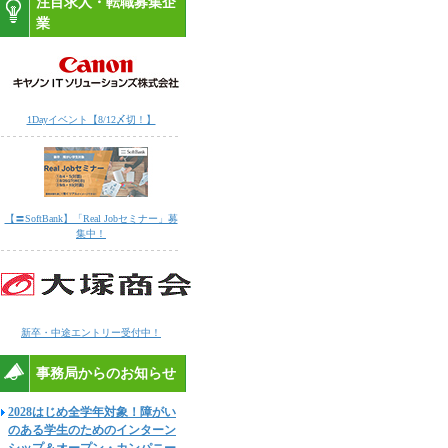
注目求人・転職募集企
業
1Dayイベント【8/12〆切！】
【〓SoftBank】「Real Jobセミナー」募
集中！
新卒・中途エントリー受付中！
事務局からのお知らせ
2028はじめ全学年対象！障がい
のある学生のためのインターン