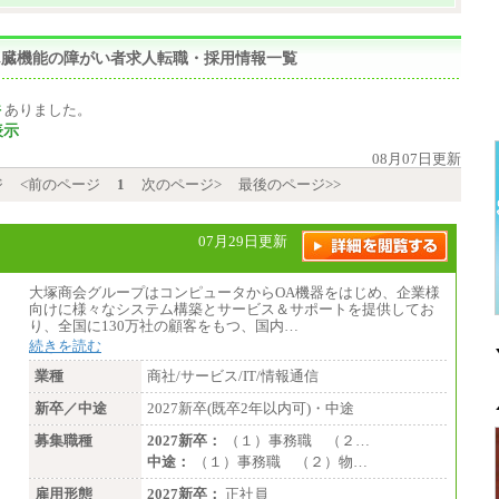
,じん臓機能の障がい者求人転職・採用情報一覧
件
ありました。
表示
08月07日更新
ジ
<前のページ
1
次のページ>
最後のページ>>
07月29日更新
大塚商会グループはコンピュータからOA機器をはじめ、企業様
向けに様々なシステム構築とサービス＆サポートを提供してお
り、全国に130万社の顧客をもつ、国内…
続きを読む
業種
商社/サービス/IT/情報通信
新卒／中途
2027新卒(既卒2年以内可)・中途
募集職種
2027新卒：
（１）事務職 （２…
中途：
（１）事務職 （２）物…
雇用形態
2027新卒：
正社員