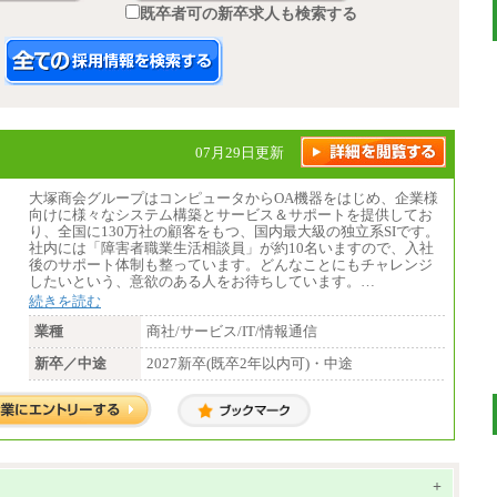
既卒者可の新卒求人も検索する
07月29日更新
大塚商会グループはコンピュータからOA機器をはじめ、企業様
向けに様々なシステム構築とサービス＆サポートを提供してお
り、全国に130万社の顧客をもつ、国内最大級の独立系SIです。
社内には「障害者職業生活相談員」が約10名いますので、入社
後のサポート体制も整っています。どんなことにもチャレンジ
したいという、意欲のある人をお待ちしています。…
続きを読む
業種
商社/サービス/IT/情報通信
新卒／中途
2027新卒(既卒2年以内可)・中途
+