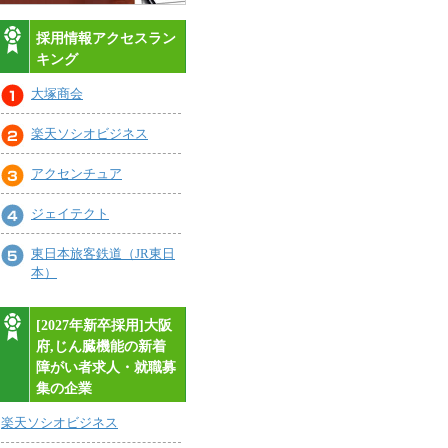
採用情報アクセスラン
キング
大塚商会
楽天ソシオビジネス
アクセンチュア
ジェイテクト
東日本旅客鉄道（JR東日
本）
[2027年新卒採用]大阪
府,じん臓機能の新着
障がい者求人・就職募
集の企業
楽天ソシオビジネス