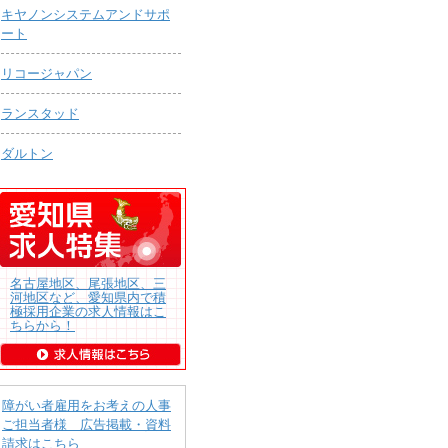
キヤノンシステムアンドサポ
ート
リコージャパン
ランスタッド
ダルトン
名古屋地区、尾張地区、三
河地区など、愛知県内で積
極採用企業の求人情報はこ
ちらから！
障がい者雇用をお考えの人事
ご担当者様 広告掲載・資料
請求はこちら