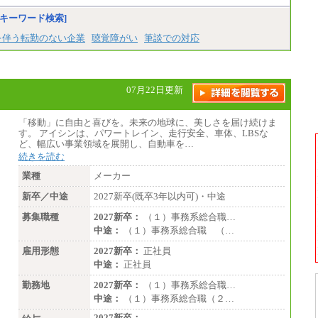
キーワード検索]
を伴う転勤のない企業
聴覚障がい
筆談での対応
07月22日更新
「移動」に自由と喜びを。未来の地球に、美しさを届け続けま
す。 アイシンは、パワートレイン、走行安全、車体、LBSな
ど、幅広い事業領域を展開し、自動車を…
続きを読む
業種
メーカー
新卒／中途
2027新卒(既卒3年以内可)・中途
募集職種
2027新卒：
（１）事務系総合職…
中途：
（１）事務系総合職 （…
雇用形態
2027新卒：
正社員
中途：
正社員
勤務地
2027新卒：
（１）事務系総合職…
中途：
（１）事務系総合職（２…
2027新卒：