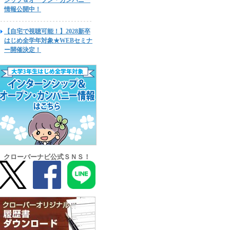
シップ＆オープン・カンパニー
情報公開中！
【自宅で視聴可能！】2028新卒
はじめ全学年対象★WEBセミナ
ー開催決定！
クローバーナビ公式ＳＮＳ！