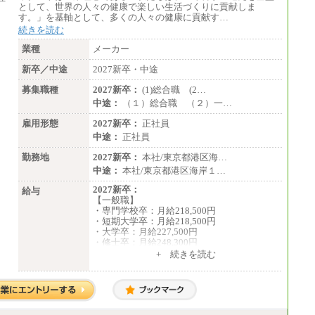
として、世界の人々の健康で楽しい生活づくりに貢献しま
す。」を基軸として、多くの人々の健康に貢献す…
続きを読む
業種
メーカー
新卒／中途
2027新卒・中途
募集職種
2027新卒：
(1)総合職 (2…
中途：
（１）総合職 （２）一…
雇用形態
2027新卒：
正社員
中途：
正社員
勤務地
2027新卒：
本社/東京都港区海…
中途：
本社/東京都港区海岸１…
2027新卒：
給与
【一般職】
・専門学校卒：月給218,500円
・短期大学卒：月給218,500円
・大学卒：月給227,500円
・修士卒：月給248,300円
・博士卒：月給257,300円
+ 続きを読む
【総合職】
・大学卒：月給253,500円
・修士卒：月給261,500円
・博士卒：月給270,500円