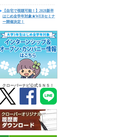
【自宅で視聴可能！】2028新卒
はじめ全学年対象★WEBセミナ
ー開催決定！
クローバーナビ公式ＳＮＳ！