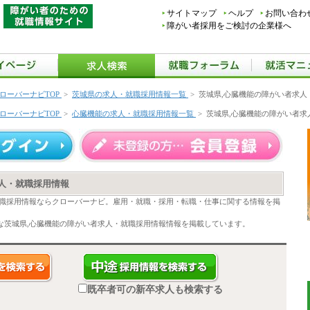
サイトマップ
ヘルプ
お問い合わ
障がい者採用をご検討の企業様へ
ローバーナビTOP
>
茨城県の求人・就職採用情報一覧
>
茨城県,心臓機能の障がい者求人
ローバーナビTOP
>
心臓機能の求人・就職採用情報一覧
>
茨城県,心臓機能の障がい者求
人・就職採用情報
就職採用情報ならクローバーナビ。雇用・就職・採用・転職・仕事に関する情報を掲
な茨城県,心臓機能の障がい者求人・就職採用情報情報を掲載しています。
既卒者可の新卒求人も検索する