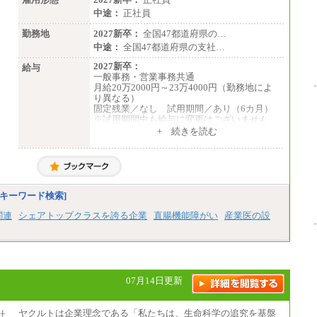
中途：
正社員
勤務地
2027新卒：
全国47都道府県の…
中途：
全国47都道府県の支社…
2027新卒：
給与
一般事務・営業事務共通
月給20万2000円～23万4000円（勤務地によ
り異なる）
固定残業／なし 試用期間／あり（6カ月）
※試用期間中も給与に変更はございません
中途：
+ 続きを読む
一般事務・営業事務共通
月給20万2000円～23万4000円（勤務地によ
り異なる）
固定残業／なし 試用期間／あり（6か月）
※試用期間中も給与に変更はございません。
キーワード検索]
関連
シェアトップクラスを誇る企業
直腸機能障がい
産業医の設
07月14日更新
ヤクルトは企業理念である「私たちは、生命科学の追究を基盤