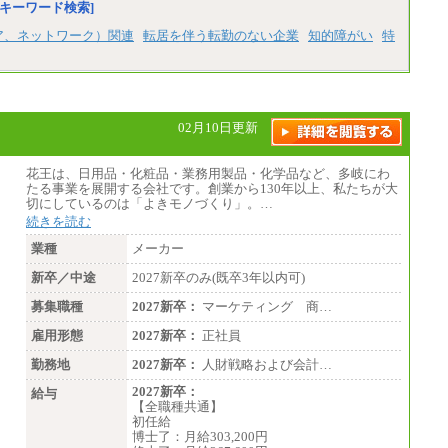
キーワード検索]
※2025年度実績
※試用期間3か月中も給与に変更はございま
ア、ネットワーク）関連
転居を伴う転勤のない企業
知的障がい
特
せん
中途：
全職種共通
最低月給200,000円以上
※試用期間中も給与に変更はございません
02月10日更新
花王は、日用品・化粧品・業務用製品・化学品など、多岐にわ
たる事業を展開する会社です。創業から130年以上、私たちが大
切にしているのは「よきモノづくり」。…
続きを読む
業種
メーカー
新卒／中途
2027新卒のみ(既卒3年以内可)
募集職種
2027新卒：
マーケティング 商…
雇用形態
2027新卒：
正社員
勤務地
2027新卒：
人財戦略および会計…
2027新卒：
給与
【全職種共通】
初任給
博士了：月給303,200円