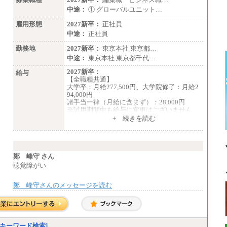
中途：
① グローバルユニット…
雇用形態
2027新卒：
正社員
中途：
正社員
勤務地
2027新卒：
東京本社 東京都…
中途：
東京本社 東京都千代…
2027新卒：
給与
【全職種共通】
大学卒：月給277,500円、大学院修了：月給2
94,000円
諸手当一律（月給に含まず）：28,000円
※試用期間中も給与に変更はございません
中途：
+ 続きを読む
【全職種共通】
月給370,000円～
※経験・能力等を考慮の上、当社規定により
決定します。
※試用期間中も給与に変更はございません。
鄭 峰守 さん
※想定年収 6,000,000円～（住居費補助、子
聴覚障がい
手当などの各種手当を含む金額です）
鄭 峰守さんのメッセージを読む
キーワード検索]