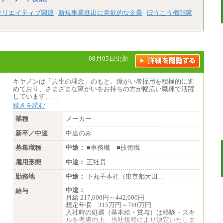
クリエイティブ関連
新規事業進出に意欲的な企業
ぼうこう機能障
08月05日更新
キヤノンは「共生の理念」のもと、障がい者採用を積極的に進
めており、さまざまな障がいをお持ちの方が幅広い職種で活躍
しています。…
続きを読む
業種
メーカー
新卒／中途
中途のみ
募集職種
中途：
■事務職 ■技術職
雇用形態
中途：
正社員
勤務地
中途：
下丸子本社（東京都大田…
中途：
給与
月給 217,000円～442,000円
想定年収 315万円～760万円
入社時の処遇（基本給・賞与）は経験・スキ
ルを考慮の上、当社規程により決定いたしま