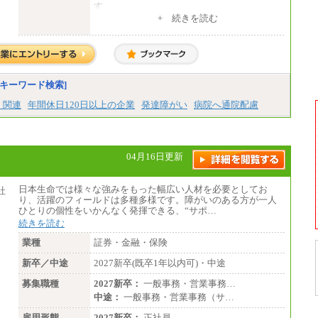
す。
経験・スキルによっては、記載額を超える場
+ 続きを読む
合もあります。
※試用期間中も給与に変更はございません。
キーワード検索]
）関連
年間休日120日以上の企業
発達障がい
病院へ通院配慮
04月16日更新
日本生命では様々な強みをもった幅広い人材を必要としてお
り、活躍のフィールドは多種多様です。障がいのある方が一人
ひとりの個性をいかんなく発揮できる、“サポ…
続きを読む
業種
証券・金融・保険
新卒／中途
2027新卒(既卒1年以内可)・中途
募集職種
2027新卒：
一般事務・営業事務…
中途：
一般事務・営業事務（サ…
雇用形態
2027新卒：
正社員