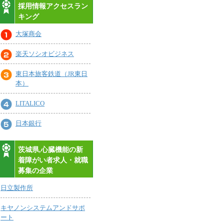
採用情報アクセスラン
キング
大塚商会
楽天ソシオビジネス
東日本旅客鉄道（JR東日
本）
LITALICO
日本銀行
茨城県,心臓機能の新
着障がい者求人・就職
募集の企業
日立製作所
キヤノンシステムアンドサポ
ート