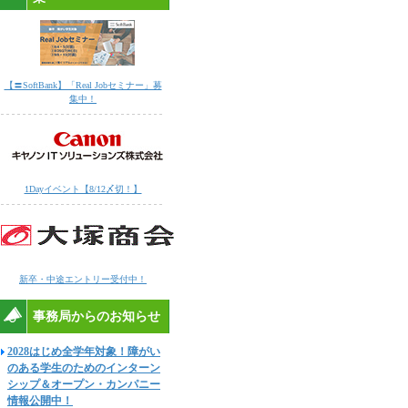
【〓SoftBank】「Real Jobセミナー」募
集中！
1Dayイベント【8/12〆切！】
新卒・中途エントリー受付中！
事務局からのお知らせ
2028はじめ全学年対象！障がい
のある学生のためのインターン
シップ＆オープン・カンパニー
情報公開中！