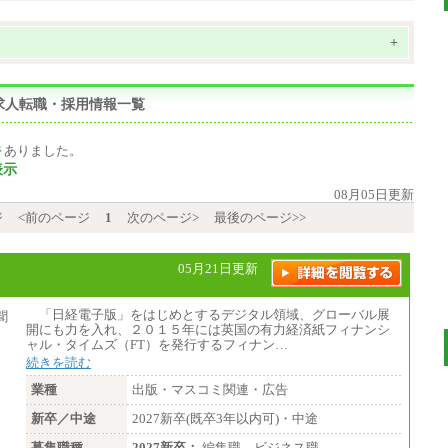
+
求人転職・採用情報一覧
件
ありました。
表示
08月05日更新
ジ
<前のページ
1
次のページ>
最後のページ>>
05月21日更新
「日経電子版」をはじめとするデジタル領域、グローバル展
開にも力を入れ、２０１５年には英国の有力経済紙フィナンシ
ャル・タイムズ（FT）を発行するフィナン…
続きを読む
業種
出版・マスコミ関連・広告
新卒／中途
2027新卒(既卒3年以内可)・中途
募集職種
2027新卒：
編集職 ビジネス職…