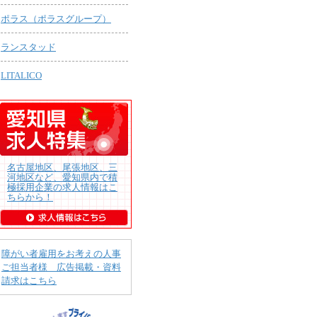
ポラス（ポラスグループ）
ランスタッド
LITALICO
名古屋地区、尾張地区、三
河地区など、愛知県内で積
極採用企業の求人情報はこ
ちらから！
障がい者雇用をお考えの人事
ご担当者様 広告掲載・資料
請求はこちら