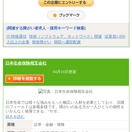
[関連する障がい者求人・採用キーワード検索]
IT/情報通信
技術（ソフトウェア、ネットワーク）関連
従業員1,000
人以上の企業
聴覚障がい
病院へ通院配慮
日本生命保険相互会社
04月16日更新
日本生命では様々な強みをもった幅広い人材を必要としており、活躍
のフィールドは多種多様です。障がいのある方が一人ひとりの個性を
いかんなく発揮できる、“サポ…
続きを読む
業種
証券・金融・保険