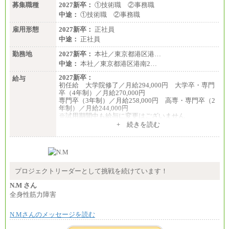
募集職種
2027新卒：
①技術職 ②事務職
中途：
①技術職 ②事務職
雇用形態
2027新卒：
正社員
中途：
正社員
勤務地
2027新卒：
本社／東京都港区港…
中途：
本社／東京都港区港南2…
2027新卒：
給与
初任給 大学院修了／月給294,000円 大学卒・専門
卒（4年制）／月給270,000円
専門卒（3年制）／月給258,000円 高専・専門卒（2
年制）／月給244,000円
※試用期間中も給与に変更はございません
中途：
+ 続きを読む
①技術職 月給300,000円以上
②事務職 月給275,000円以上
※経験・スキルを考慮の上、当社規程により決定い
たします。
※試用期間中も給与に変更はございません。
プロジェクトリーダーとして挑戦を続けています！
N.M さん
全身性筋力障害
N.Mさんのメッセージを読む