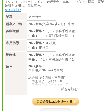
イシンは、パワートレイン、走行安全、車体、LBSなど、幅広い事業
領域を展開し、自動車を…
続きを読む
業種
メーカー
新卒／中途
2027新卒(既卒3年以内可)・中途
募集職種
2027新卒：
（１）事務系総合職…
中途：
（１）事務系総合職 （…
雇用形態
2027新卒：
正社員
中途：
正社員
勤務地
2027新卒：
（１）事務系総合職…
中途：
（１）事務系総合職（２…
2027新卒：
給与
初任給／2025年4月実績
総合職（技術職・事務職）
・博士修了／月給326,800円
・修士修了／月給301,000円
・大学卒／月給282,000円
+ 続きを読む
・高専卒（専攻科）／月給282,000円
・高専卒（本科）／月給256,000円
一般事務職
・博士修了、修士修了、大学卒／月給206,400円
・高専卒（専攻科）／月給206,400円