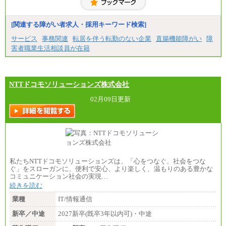
[関連する障がい者求人・採用キーワード検索]
サービス
事務関連
転居を伴う転勤のない企業
直腸機能障がい
障
害者職業生活相談員が在籍
NTTドコモソリューションズ株式会社
02月09日更新
私たちNTTドコモソリューションズは、「心をつなぐ、社会をつな
ぐ」をスローガンに、便利で安心、より楽しく、温もりのある豊かな
コミュニケーション社会の実現…
続きを読む
業種
IT/情報通信
新卒／中途
2027新卒(既卒3年以内可)・中途