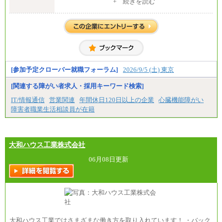
中途：
+ 続きを読む
全職種共通
月給 200,000円～250,000円
入社時の処遇は経験・能力を考慮の上、当社規程に
より決定します。
具体的な金額は採用選考合格後に採用内定通知時に
お伝えします。
[参加予定クローバー就職フォーラム]
2026/9/5 (土) 東京
[関連する障がい者求人・採用キーワード検索]
IT/情報通信
営業関連
年間休日120日以上の企業
心臓機能障がい
障害者職業生活相談員が在籍
大和ハウス工業株式会社
06月08日更新
大和ハウス工業ではさまざまな働き方を取り入れています！ ・バック