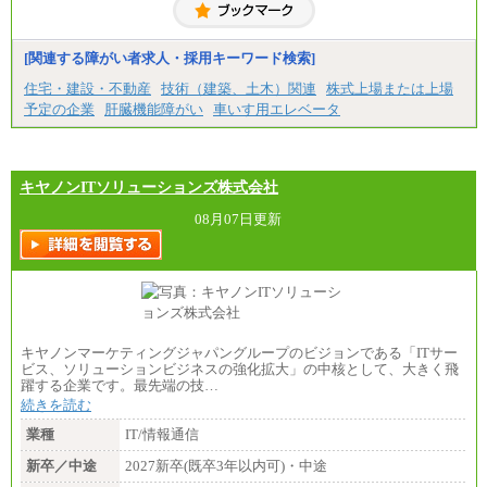
【契約社員】月給200,000円～
[関連する障がい者求人・採用キーワード検索]
住宅・建設・不動産
技術（建築、土木）関連
株式上場または上場
予定の企業
肝臓機能障がい
車いす用エレベータ
キヤノンITソリューションズ株式会社
08月07日更新
キヤノンマーケティングジャパングループのビジョンである「ITサー
ビス、ソリューションビジネスの強化拡大」の中核として、大きく飛
躍する企業です。最先端の技…
続きを読む
業種
IT/情報通信
新卒／中途
2027新卒(既卒3年以内可)・中途