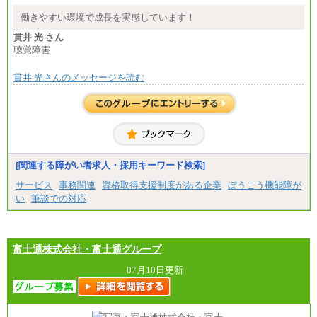
エリア総合職 月給180,000～205,000円＋地域手当
※詳細はJTBキャリアサイトよりご確認ください。
働きやすい環境で成長を実感しています！
■(株)JTBパブリッシング ※2027年新卒募集終了
貫井 光 さん
総合職 月給271,000円
聴覚障害
■(株)JTBビジネストラベルソリューションズ
貫井 光さんのメッセージを読む
総合職 月給220,000～230,000円＋地域間調整給
エリア総合職 月給206,000円～214,000＋地域間調
整給
※詳細はJTBキャリアサイトよりご確認ください。
■(株)JTBコミュニケーションデザイン
総合職 月給230,000円
みなし残業手当：20,000円（一律支給）※みなし
残業手当の残業時間は10.43時間。
[関連する障がい者求人・採用キーワード検索]
※超過勤務手当：みなし残業時間を超える残業時
サービス
事務関連
資格取得支援制度がある企業
ぼうこう機能障が
間に応じて、時間外手当等を支給。
い
筆談での対応
エリアサポート職 月給188,000円
※超過勤務手当：残業時間については全額時間外
手当を支給。
富士通株式会社・富士通グループ
■（株）JTBグローバルマーケティング＆トラベル
総合職 月給242,000円＋地域間調整給
訪日事業職 月給202,000～227,000円＋地域間調整
07月10日更新
給
※詳細はJTBキャリアサイトよりご確認ください。
■(株)JTBビジネストランスフォーム