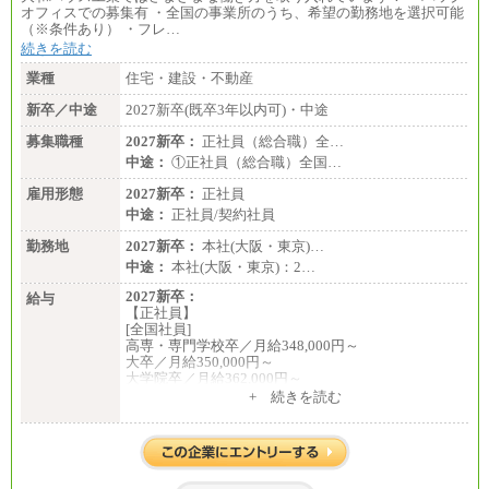
オフィスでの募集有 ・全国の事業所のうち、希望の勤務地を選択可能
（※条件あり） ・フレ…
続きを読む
業種
住宅・建設・不動産
新卒／中途
2027新卒(既卒3年以内可)・中途
募集職種
2027新卒：
正社員（総合職）全…
中途：
①正社員（総合職）全国…
雇用形態
2027新卒：
正社員
中途：
正社員/契約社員
勤務地
2027新卒：
本社(大阪・東京)…
中途：
本社(大阪・東京)：2…
2027新卒：
給与
【正社員】
[全国社員]
高専・専門学校卒／月給348,000円～
大卒／月給350,000円～
大学院卒／月給362,000円～
[地域社員]月給295,000円～
+ 続きを読む
中途：
【正社員】
[全国社員]月給348,000円～
[地域社員]月給295,000円～
※試用期間中も給与に変更はございません