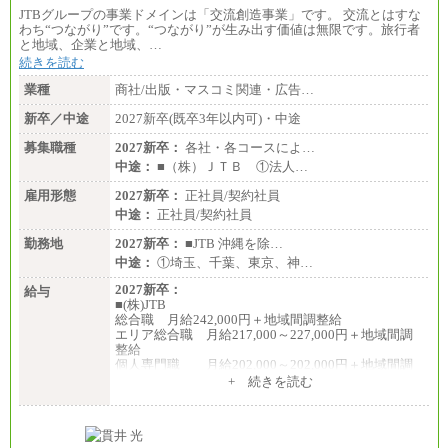
JTBグループの事業ドメインは「交流創造事業」です。 交流とはすな
わち“つながり”です。“つながり”が生み出す価値は無限です。旅行者
と地域、企業と地域、…
続きを読む
業種
商社/出版・マスコミ関連・広告…
新卒／中途
2027新卒(既卒3年以内可)・中途
募集職種
2027新卒：
各社・各コースによ…
中途：
■（株）ＪＴＢ ①法人…
雇用形態
2027新卒：
正社員/契約社員
中途：
正社員/契約社員
勤務地
2027新卒：
■JTB 沖縄を除…
中途：
①埼玉、千葉、東京、神…
2027新卒：
給与
■(株)JTB
総合職 月給242,000円＋地域間調整給
エリア総合職 月給217,000～227,000円＋地域間調
整給
個人専門職 月給202,000～202,000円＋地域間調
整給
+ 続きを読む
※詳細はJTBキャリアサイトよりご確認ください。
■(株)JTB商事
総合職 月給208,000～235,000円