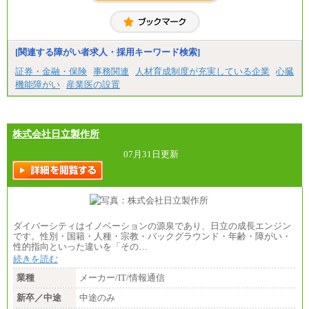
中途：
（1) 総合職 （院了）月給274,862円～／（大学卒）
月給245,000円～（※1）
(2) エリア総合職 月給233,410円～（※1）
(3) アシスタントスタッフ 日給9,800円～12,500円
[関連する障がい者求人・採用キーワード検索]
（※2）
※１ 試用期間６か月（試用期間中も給与に変更
証券・金融・保険
事務関連
人材育成制度が充実している企業
心臓
なし）
機能障がい
産業医の設置
※２ 勤務地により異なる
株式会社日立製作所
07月31日更新
ダイバーシティはイノベーションの源泉であり、日立の成長エンジン
です。性別・国籍・人種・宗教・バックグラウンド・年齢・障がい・
性的指向といった違いを「その…
続きを読む
業種
メーカー/IT/情報通信
新卒／中途
中途のみ