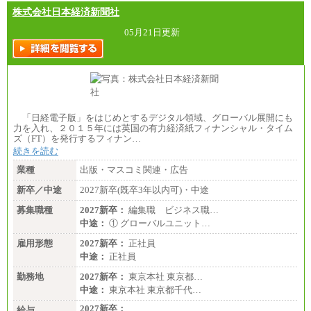
株式会社日本経済新聞社
05月21日更新
「日経電子版」をはじめとするデジタル領域、グローバル展開にも
力を入れ、２０１５年には英国の有力経済紙フィナンシャル・タイム
ズ（FT）を発行するフィナン…
続きを読む
業種
出版・マスコミ関連・広告
新卒／中途
2027新卒(既卒3年以内可)・中途
募集職種
2027新卒：
編集職 ビジネス職…
中途：
① グローバルユニット…
雇用形態
2027新卒：
正社員
中途：
正社員
勤務地
2027新卒：
東京本社 東京都…
中途：
東京本社 東京都千代…
2027新卒：
給与