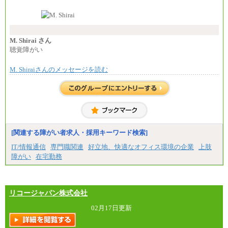
す。
⑱月給212,000円以上
なお、高度なスキルや専門性を持ち、より高
⑲東京：月給202,000 円以上 、京都：月給193,000 円
い職責を担う方については、さらに高い金額を個別
以上
に設定します。
⑳月給205,000円以上
※習熟度を上げるための育成が一定期間必要で
㉑月給185,000 円以上
上司の指示に基づき職務を遂行する方については、
M. Shirai さん
㉒月給185,000 円以上
月額給与284,000円となります。
聴覚障がい
㉓月給224,500円以上
※個別に設定する給与については、選考の過程
※全コース共通※ 能力・経験・勤務地などにより
で決定していきます。
異なります
M. Shiraiさんのメッセージを読む
※上記に加え、所定労働時間外に勤務をした場
※試用期間中も給与に変更はございません。
合には、時間外勤務手当を支給します。
※試用期間中も給与に変更はございません。
中途：
＜募集各社・全職種共通＞
月給21万円以上～
※試用期間中の給与に変更はありません。
[関連する障がい者求人・採用キーワード検索]
※経験・能力を考慮し、当社規定により決定いたし
IT/情報通信
専門職関連
好立地、快適なオフィス環境の企業
上肢
ます。
障がい
在宅勤務
リコージャパン株式会社
02月17日更新