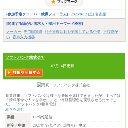
・高専卒（本科）月給197,800円
・短大卒／月給197,800円
・専門卒（2年）／月給197,800円
[参加予定クローバー就職フォーラム]
2026/9/12 (土) 名古屋
※試用期間中も給与に変更はございません。
[関連する障がい者求人・採用キーワード検索]
中途：
メーカー
専門職関連
社会貢献活動を実施している企業
下肢障が
（１）（２）
い
音声入力機器
月給：270,000円～
想定年収：490万円～1,100万円
年収例：
・610万円/28歳・月給34万円
・1,090万円/38歳・月給59万円 *残業代・家族手当
ソフトバンク株式会社
対象外
07月14日更新
（３）
月給：190,000円～
想定年収：340万円～610万円
年収例：
・460万円/28歳・月給26万円
・520万円/32歳・月給29万円
創業以来、ソフトバンクは様々な発展を遂げてきましたが、すべては
（４）
「情報革命で人々を幸せに」という経営理念を実現させるためでし
月給：201,000円～
た。 「ソフトバンク=携帯電話…
想定年収：360万円～680万円
続きを読む
年収例：
・520万円/32歳・月給29万円
業種
IT/情報通信
年収例は賞与含む、残業代・家族手当含まず
新卒／中途
2027新卒(既卒3年以内可)・中途