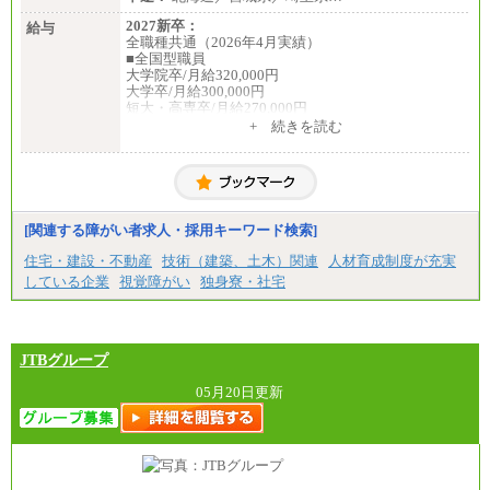
2027新卒：
給与
全職種共通（2026年4月実績）
■全国型職員
大学院卒/月給320,000円
大学卒/月給300,000円
短大・高専卒/月給270,000円
+ 続きを読む
■拠点型職員※
大学院卒/月給256,000円～288,000円
大学卒/月給240,000円～270,000円
短大・高専卒/月給216,000円～243,000円
■特定職員※
[関連する障がい者求人・採用キーワード検索]
大学院卒/月給234,000円～263,000円
大学卒/月給219,000円～246,000円
住宅・建設・不動産
技術（建築、土木）関連
人材育成制度が充実
短大・高専卒/月給197,000円～222,000円
している企業
視覚障がい
独身寮・社宅
※拠点型職員、特定職員の給与は、生活の拠点が定
まることによるメリットおよび地域ごとの生計費な
どの地域差指数を勘案して拠点ごとに定めていま
す。
JTBグループ
中途：
全職種共通
05月20日更新
月給制
226,600円～390,100円（勤務地域等により異なりま
す）
・ご経験やスキルを考慮し、選考の中で決定いたし
ます。
・試用期間中も同額支給します。