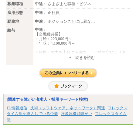
募集職種
中途：
さまざまな職種・ビジネ…
雇用形態
中途：
正社員
勤務地
中途：
ポジションごとには異な…
中途：
給与
【全職種共通】
・月給：223,000円～
・年収：4,100,000円～
※経験・能力を十分に考慮の上、当社規定により決
定いたします。
+ 続きを読む
※試用期間中の給与に変更はありません。
[関連する障がい者求人・採用キーワード検索]
IT/情報通信
技術（ソフトウェア、ネットワーク）関連
フレックス
タイム制を導入している企業
呼吸器機能障がい
フレックスタイム
制