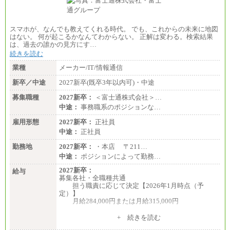
総合職 月給205,000～225,000円＋地域間調整給
エリア総合職 月給185,000円＋地域間調整給
※詳細はJTBキャリアサイトよりご確認ください。
スマホが、なんでも教えてくれる時代。 でも、これからの未来に地図
■(株)JTBデータサービス ※2027年新卒募集終了
はない。 何が起こるかなんてわからない。 正解は変わる。検索結果
総合職 月給186,000～194,000円＋地域手当
は、過去の誰かの見方にす…
※詳細はJTBキャリアサイトよりご確認ください。
続きを読む
■I&Jデジタルイノベーション(株)
業種
メーカー/IT/情報通信
総合職 月給224,500～242,600円＋地域手当
※詳細はJTBキャリアサイトよりご確認ください。
新卒／中途
2027新卒(既卒3年以内可)・中途
＜有期社員コース＞
募集職種
2027新卒：
＜富士通株式会社＞…
■(株)JTBビジネストランスフォーム
中途：
事務職系のポジションな…
有期契約職 月給185,000～195,000円
※詳細はJTBキャリアサイトよりご確認ください。
雇用形態
2027新卒：
正社員
中途：
正社員
■(株)JTBパブリッシング ※2027年新卒募集終了
総合職 月給241,000円
勤務地
2027新卒：
・本店 〒211…
中途：
中途：
ポジションによって勤務…
①月給227,000円以上
②月給212,000円以上
2027新卒：
給与
③月給172,500円以上
募集各社・全職種共通
④月給23万円～37万円
担う職責に応じて決定【2026年1月時点（予
⑤月給20万円～25万円
定）】
⑥月給33万円～48万円
月給284,000円または月給315,000円
⑦月給271,000円以上
⑧～⑮月給200,000円〜月給400,000円
※入社後早期から、自律的な業務遂行が求めら
+ 続きを読む
⑯月給185,000円以上
れる職務を担う方については、月額給与315,000円で
⑰月給237,000円以上