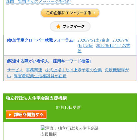
森岡 賢司さんのメッセージを読む
[参加予定クローバー就職フォーラム]
2026/9/5 (土) 東京
2026/9/6
(日) 大阪
2026/9/12 (土) 名古
屋
[関連する障がい者求人・採用キーワード検索]
サービス
事務関連
株式上場または上場予定の企業
免疫機能障が
い
障害者職業生活相談員が在籍
独立行政法人住宅金融支援機構
07月10日更新