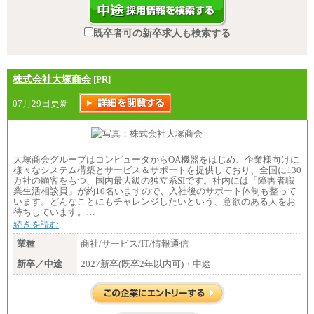
既卒者可の新卒求人も検索する
株式会社大塚商会
[PR]
07月29日更新
大塚商会グループはコンピュータからOA機器をはじめ、企業様向けに
様々なシステム構築とサービス＆サポートを提供しており、全国に130
万社の顧客をもつ、国内最大級の独立系SIです。社内には「障害者職
業生活相談員」が約10名いますので、入社後のサポート体制も整って
います。どんなことにもチャレンジしたいという、意欲のある人をお
待ちしています。…
続きを読む
業種
商社/サービス/IT/情報通信
新卒／中途
2027新卒(既卒2年以内可)・中途