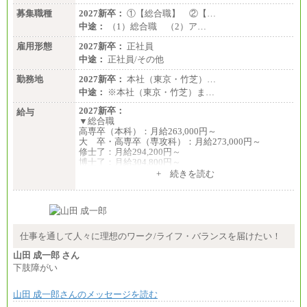
※キャリアや能力等を考慮の上、当社規定により確
募集職種
2027新卒：
①【総合職】 ②【…
定します
中途：
（1）総合職 （2）ア…
※残業手当：別途支給
※固定給に固定残業代含まず
雇用形態
2027新卒：
正社員
※試用期間中も給与に変更なし
中途：
正社員/その他
勤務地
2027新卒：
本社（東京・竹芝）…
中途：
※本社（東京・竹芝）ま…
2027新卒：
給与
▼総合職
高専卒（本科）：月給263,000円～
大 卒・高専卒（専攻科）：月給273,000円～
修士了：月給294,200円～
博士了：月給304,800円～
+ 続きを読む
※卓越した能力、高度な技術や実績をお持ちの方
で、それらを入社後の実業務において発揮できると
認められる場合は、 上記の給与に関わらず個別設定
することがあります
▼アソシエイト職
仕事を通して人々に理想のワーク/ライフ・バランスを届けたい！
月給235,000円
山田 成一郎 さん
全職種2025年度実績
下肢障がい
※営業職に支給するインセンティブは除く
山田 成一郎さんのメッセージを読む
※試用期間中も給与に変更はございません
中途：