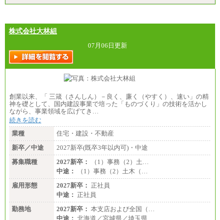
株式会社大林組
07月06日更新
創業以来、「 三箴（さんしん）－良く、廉く（やすく）、速い」の精
神を礎として、国内建設事業で培った「ものづくり」の技術を活かし
ながら、事業領域を広げてき…
続きを読む
業種
住宅・建設・不動産
新卒／中途
2027新卒(既卒3年以内可)・中途
募集職種
2027新卒：
（1）事務（2）土…
中途：
（1）事務（2）土木（…
雇用形態
2027新卒：
正社員
中途：
正社員
勤務地
2027新卒：
本支店および全国（…
中途：
北海道／宮城県／埼玉県…