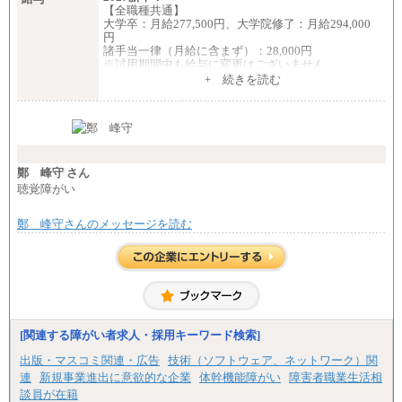
【全職種共通】
大学卒：月給277,500円、大学院修了：月給294,000
円
諸手当一律（月給に含まず）：28,000円
※試用期間中も給与に変更はございません
中途：
+ 続きを読む
【全職種共通】
月給370,000円～
※経験・能力等を考慮の上、当社規定により決定し
ます。
※試用期間中も給与に変更はございません。
※想定年収 6,000,000円～（住居費補助、子手当など
の各種手当を含む金額です）
鄭 峰守 さん
聴覚障がい
鄭 峰守さんのメッセージを読む
[関連する障がい者求人・採用キーワード検索]
出版・マスコミ関連・広告
技術（ソフトウェア、ネットワーク）関
連
新規事業進出に意欲的な企業
体幹機能障がい
障害者職業生活相
談員が在籍