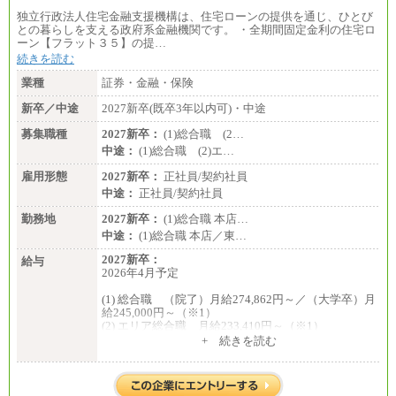
独立行政法人住宅金融支援機構は、住宅ローンの提供を通じ、ひとび
との暮らしを支える政府系金融機関です。 ・全期間固定金利の住宅ロ
ーン【フラット３５】の提…
続きを読む
業種
証券・金融・保険
新卒／中途
2027新卒(既卒3年以内可)・中途
募集職種
2027新卒：
(1)総合職 (2…
中途：
(1)総合職 (2)エ…
雇用形態
2027新卒：
正社員/契約社員
中途：
正社員/契約社員
勤務地
2027新卒：
(1)総合職 本店…
中途：
(1)総合職 本店／東…
2027新卒：
給与
2026年4月予定
(1) 総合職 （院了）月給274,862円～／（大学卒）月
給245,000円～（※1）
(2) エリア総合職 月給233,410円～（※1）
(3) アシスタントスタッフ 日給9,800円～12,500円
+ 続きを読む
（※2）
※１ 試用期間６か月（試用期間中も給与に変更
はございません）
※２ 勤務地により異なります