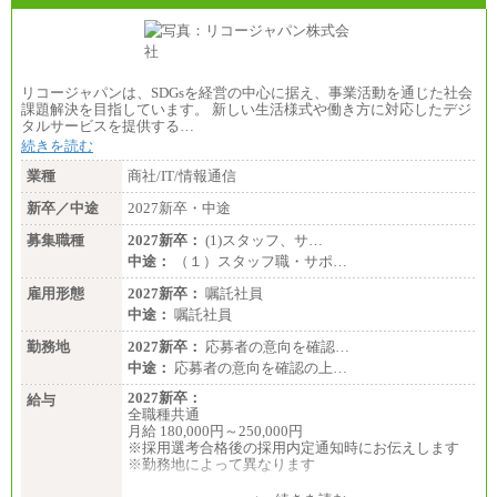
リコージャパンは、SDGsを経営の中心に据え、事業活動を通じた社会
課題解決を目指しています。 新しい生活様式や働き方に対応したデジ
タルサービスを提供する…
続きを読む
業種
商社/IT/情報通信
新卒／中途
2027新卒・中途
募集職種
2027新卒：
(1)スタッフ、サ…
中途：
（１）スタッフ職・サポ…
雇用形態
2027新卒：
嘱託社員
中途：
嘱託社員
勤務地
2027新卒：
応募者の意向を確認…
中途：
応募者の意向を確認の上…
2027新卒：
給与
全職種共通
月給 180,000円～250,000円
※採用選考合格後の採用内定通知時にお伝えします
※勤務地によって異なります