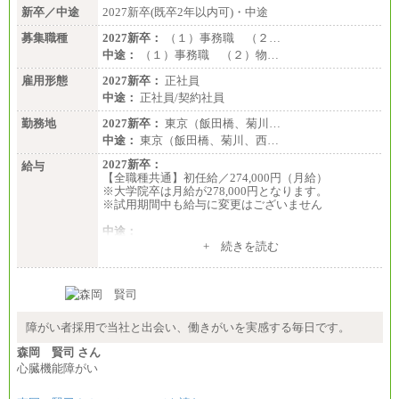
新卒／中途
2027新卒(既卒2年以内可)・中途
募集職種
2027新卒：
（１）事務職 （２…
中途：
（１）事務職 （２）物…
雇用形態
2027新卒：
正社員
中途：
正社員/契約社員
勤務地
2027新卒：
東京（飯田橋、菊川…
中途：
東京（飯田橋、菊川、西…
2027新卒：
給与
【全職種共通】初任給／274,000円（月給）
※大学院卒は月給が278,000円となります。
※試用期間中も給与に変更はございません
中途：
（１）～（４）274,000円（月給）～
+ 続きを読む
（５）235,000円（月給）～
※経験・年齢などを考慮のうえ、当社規程により優
遇します。
※業務内容・勤務形態に応じて、上記給与の範囲内
でご相談をさせていただく事があります
※試用期間中も給与に変更はございません
障がい者採用で当社と出会い、働きがいを実感する毎日です。
森岡 賢司 さん
心臓機能障がい