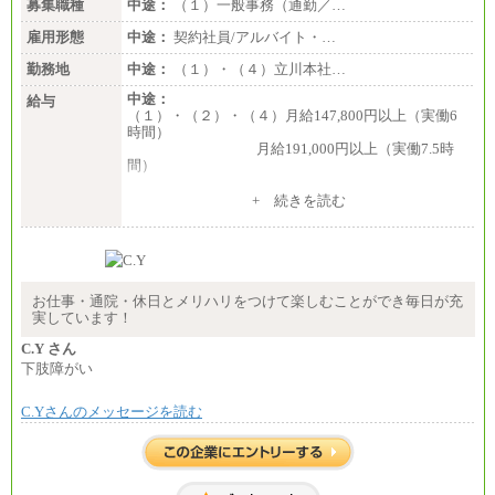
募集職種
中途：
（１）一般事務（通勤／…
雇用形態
中途：
契約社員/アルバイト・…
勤務地
中途：
（１）・（４）立川本社…
中途：
給与
（１）・（２）・（４）月給147,800円以上（実働6
時間）
月給191,000円以上（実働7.5時
間）
（３）月給191,000円以上（実働7.5時間）
+ 続きを読む
（５）月給147,800円以上（実働6時間）
-----
時給 1,226円（実働4.5時間）
※基本給に加算して以下手当有（いずれも時
間額換算額）
お仕事・通院・休日とメリハリをつけて楽しむことができ毎日が充
・退職金相当手当 37円
実しています！
・賞与相当手当 127円
合計時給額 1,390円
C.Y さん
下肢障がい
※全ての求人において試用期間中も給与に変更はご
ざいません。
C.Yさんのメッセージを読む