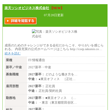
楽天ソシオビジネス株式会社
【NEW】
07月28日更新
成長のためのチャレンジができる会社だからこそ、やりがいを感じら
れる。 内容充実の公式ホームページはこちら http://corp.rakuten.co…
続きを読む
業種
IT/情報通信
新卒／中途
2027新卒・中途
募集職種
2027新卒：
どのような働き方を…
中途：
●東京オフィス ［正社…
雇用形態
2027新卒：
正社員
中途：
正社員/契約社員
勤務地
2027新卒：
■東京オフィス （…
中途：
・東京（東京都世田谷区…
2027新卒：
給与