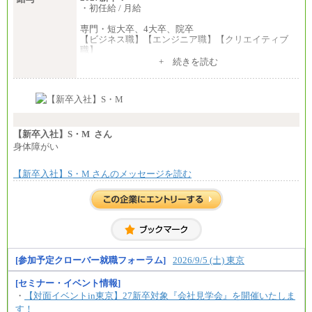
・初任給 / 月給
専門・短大卒、4大卒、院卒
【ビジネス職】【エンジニア職】【クリエイティブ
職】
一律：225,000円
+ 続きを読む
※試用期間中も給与に変更はございません 。
中途：
①月給：270,000円～320,000円
②④⑦⑩月給：225,000円～270,000円
③月給：250,000円～300,000円
⑤⑥月給：225,000円～300,000円
【新卒入社】S・M さん
⑧月給：240,000円～285,000円
身体障がい
⑨月給：250,000円～330,000円
【新卒入社】S・M さんのメッセージを読む
※経験、能力等を考慮の上、当社規定により決定
※試用期間中も給与に変更はございません。
[参加予定クローバー就職フォーラム]
2026/9/5 (土) 東京
[セミナー・イベント情報]
・
【対面イベントin東京】27新卒対象『会社見学会』を開催いたしま
す！