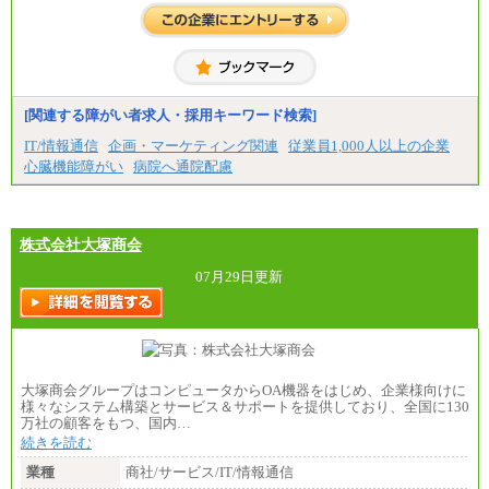
基本月給／20万5000円以上(正社員・準社員）
※経験、能力を考慮の上、当社規定により優遇
いたします
※自己成長支援金(10,000円）を含む
※別途、Workstyle支援金(月額4,000円）
[関連する障がい者求人・採用キーワード検索]
IT/情報通信
企画・マーケティング関連
従業員1,000人以上の企業
心臓機能障がい
病院へ通院配慮
株式会社大塚商会
07月29日更新
大塚商会グループはコンピュータからOA機器をはじめ、企業様向けに
様々なシステム構築とサービス＆サポートを提供しており、全国に130
万社の顧客をもつ、国内…
続きを読む
業種
商社/サービス/IT/情報通信