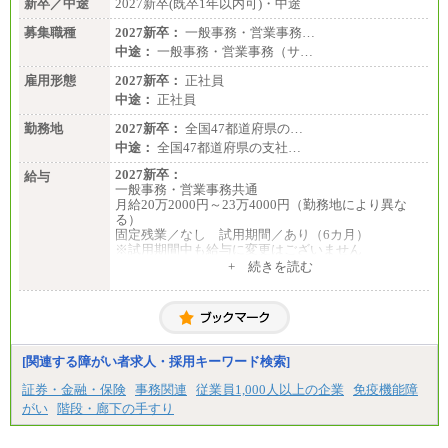
新卒／中途
2027新卒(既卒1年以内可)・中途
募集職種
2027新卒：
一般事務・営業事務…
中途：
一般事務・営業事務（サ…
雇用形態
2027新卒：
正社員
中途：
正社員
勤務地
2027新卒：
全国47都道府県の…
中途：
全国47都道府県の支社…
2027新卒：
給与
一般事務・営業事務共通
月給20万2000円～23万4000円（勤務地により異な
る）
固定残業／なし 試用期間／あり（6カ月）
※試用期間中も給与に変更はございません
中途：
+ 続きを読む
一般事務・営業事務共通
月給20万2000円～23万4000円（勤務地により異な
る）
固定残業／なし 試用期間／あり（6か月）
※試用期間中も給与に変更はございません。
[関連する障がい者求人・採用キーワード検索]
証券・金融・保険
事務関連
従業員1,000人以上の企業
免疫機能障
がい
階段・廊下の手すり