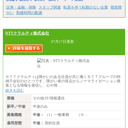
証券・金融・保険
スタッフ関連
転居を伴う転勤のない企業
聴覚障
がい
勤務時間の配慮
NTTクラルティ株式会社
07月17日更新
ＮＴＴクラルティは障がいのある社員が共に働くＮＴＴグループの特
例子会社のひとつです。障がい者の視点からノーマライゼーション推
進となる情報を発信し、心や情…
続きを読む
業種
その他/IT/情報通信
新卒／中途
中途のみ
募集職種
中途：
（1）一般事務 （※…
雇用形態
中途：
契約社員