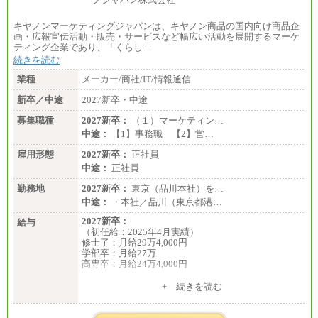
キヤノンマーケティングジャパンは、キヤノン商品の国内向け商品企
画・広報宣伝活動・販売・サービスなど幅広い活動を展開するマーケ
ティング企業であり、「くらし…
続きを読む
業種
メーカー/商社/IT/情報通信
新卒／中途
2027新卒・中途
募集職種
2027新卒：
（１）マーケティン…
中途：
【1】事務職 【2】営…
雇用形態
2027新卒：
正社員
中途：
正社員
勤務地
2027新卒：
東京（品川本社）を…
中途：
・本社／品川（東京都港…
2027新卒：
給与
（初任給：2025年4月実績）
修士了：月給29万4,000円
学部卒：月給27万
高専卒：月給24万4,000円
+ 続きを読む
中途：
月給 250,000円～350,000円
想定年収 420万円～600万円