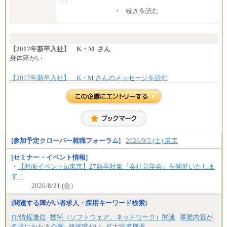
職】
一律：225,000円
+ 続きを読む
※試用期間中も給与に変更はございません 。
中途：
①月給：270,000円～320,000円
②④⑦⑩月給：225,000円～270,000円
【2017年新卒入社】 K・M さん
③月給：250,000円～300,000円
身体障がい
⑤⑥月給：225,000円～300,000円
⑧月給：240,000円～285,000円
【2017年新卒入社】 K・M さんのメッセージを読む
⑨月給：250,000円～330,000円
※経験、能力等を考慮の上、当社規定により決定
※試用期間中も給与に変更はございません。
[参加予定クローバー就職フォーラム]
2026/9/5 (土) 東京
[セミナー・イベント情報]
・
【対面イベントin東京】27新卒対象『会社見学会』を開催いたしま
す！
2026/8/21 (金）
[関連する障がい者求人・採用キーワード検索]
IT/情報通信
技術（ソフトウェア、ネットワーク）関連
事業内容が
多岐にわたる企業
発達障がい
拡大読書機器