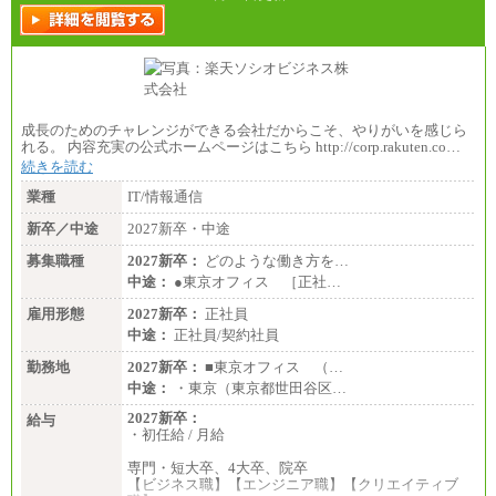
成長のためのチャレンジができる会社だからこそ、やりがいを感じら
れる。 内容充実の公式ホームページはこちら http://corp.rakuten.co…
続きを読む
業種
IT/情報通信
新卒／中途
2027新卒・中途
募集職種
2027新卒：
どのような働き方を…
中途：
●東京オフィス ［正社…
雇用形態
2027新卒：
正社員
中途：
正社員/契約社員
勤務地
2027新卒：
■東京オフィス （…
中途：
・東京（東京都世田谷区…
2027新卒：
給与
・初任給 / 月給
専門・短大卒、4大卒、院卒
【ビジネス職】【エンジニア職】【クリエイティブ