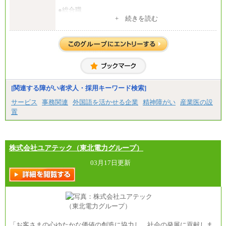
●総合職
・大学・院卒
+ 続きを読む
月給250,000円(※1)、247,000円(※2)、242,000円
(※3)、239,000円(※4)、237,000円（※5）
・専門・短大卒
月給229,500円(※1)、226,500円(※2)、221,500円
(※3)、218,500円(※4)、216,500円（※5）
※1…東京都、埼玉県、千葉県、神奈川県
※2…大阪府、京都府、兵庫県、滋賀県
[関連する障がい者求人・採用キーワード検索]
※3…愛知県、静岡県
※4…北海道、宮城県、栃木県、群馬県、長野県、新
サービス
事務関連
外国語を活かせる企業
精神障がい
産業医の設
潟県、富山県、石川県、岡山県、広島県、山口県、
置
香川県、福岡県
※5…青森県、鳥取県、島根県、愛媛県、高知県、大
分県、長崎県、熊本県、宮崎県、鹿児島県、沖縄
県、福島県、山形県
・月給には一律地域手当を含んだ金額を表示
株式会社ユアテック（東北電力グループ）
（一律地域手当：※1…36,000円、※2…33,000円、
※3…28,000円、※4…25,000円、※5…23,000円）
03月17日更新
・試用期間中も給与変更なし
●基幹職（地域限定社員）
・大学・院卒／月給185,000 円～219,000 円 ※勤務地
により異なる。
〈東京・神奈川〉219,000 円
〈大阪・兵庫〉209,000 円
「お客さまの心ゆたかな価値の創造に協力し、社会の発展に貢献しま