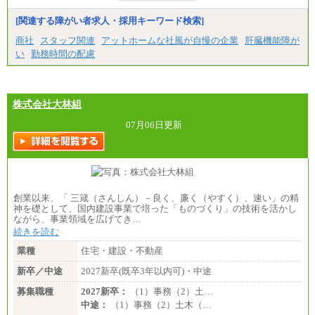
[関連する障がい者求人・採用キーワード検索]
商社
スタッフ関連
アットホームな社風が自慢の企業
肝臓機能障が
い
勤務時間の配慮
株式会社大林組
07月06日更新
創業以来、「 三箴（さんしん）－良く、廉く（やすく）、速い」の精
神を礎として、国内建設事業で培った「ものづくり」の技術を活かし
ながら、事業領域を広げてき…
続きを読む
業種
住宅・建設・不動産
新卒／中途
2027新卒(既卒3年以内可)・中途
募集職種
2027新卒：
（1）事務（2）土…
中途：
（1）事務（2）土木（…