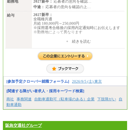
勤務地
2027新卒：
応募者の意向を確認…
中途：
応募者の意向を確認の上…
2027新卒：
給与
全職種共通
月給 180,000円～250,000円
※採用選考合格後の採用内定通知時にお伝えします
※勤務地によって異なります
中途：
+ 続きを読む
全職種共通
月給 200,000円～250,000円
入社時の処遇は経験・能力を考慮の上、当社規程に
より決定します。
具体的な金額は採用選考合格後に採用内定通知時に
お伝えします。
[参加予定クローバー就職フォーラム]
2026/9/5 (土) 東京
[関連する障がい者求人・採用キーワード検索]
商社
事務関連
自動車通勤可（駐車場のある）企業
下肢障がい
自
動車通勤
阪急交通社グループ