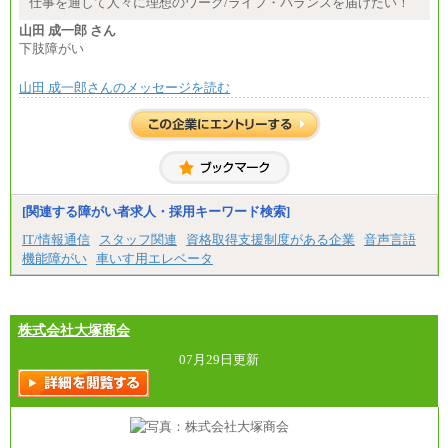
仕事を通して人々に理想のワーク/ライフ・バランスを届けたい！
月給235,000円
山田 成一郎 さん
全職種2025年度実績
下肢障がい
※営業職に支給するインセンティブは除く
山田 成一郎さんのメッセージを読む
※試用期間中も給与に変更はございません
中途：
基本月給／20万5000円以上(正社員・準社員）
※経験、能力を考慮の上、当社規定により優遇
いたします
※自己成長支援金(10,000円）を含む
※別途、Workstyle支援金(月額4,000円）
[関連する障がい者求人・採用キーワード検索]
IT/情報通信
スタッフ関連
資格取得支援制度がある企業
音声言語
機能障がい
車いす用エレベータ
株式会社大塚商会
07月29日更新