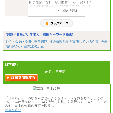
⑤月給20万円～25万円
固定残業／なし 試用期間／あり（6カ月）
⑥月給33万円～48万円
※試用期間中も給与に変更はございません
⑦月給271,000円以上
中途：
+ 続きを読む
⑧～⑮月給200,000円〜月給400,000円
一般事務・営業事務共通
⑯月給185,000円以上
月給20万2000円～23万4000円（勤務地により異な
⑰月給237,000円以上
る）
⑱月給212,000円以上
固定残業／なし 試用期間／あり（6か月）
⑲東京：月給202,000 円以上 、京都：月給193,000 円
※試用期間中も給与に変更はございません。
以上
[関連する障がい者求人・採用キーワード検索]
⑳月給205,000円以上
㉑月給185,000 円以上
証券・金融・保険
事務関連
社会貢献活動を実施している企業
免疫
㉒月給185,000 円以上
機能障がい
産業医の設置
㉓月給224,500円以上
※全コース共通※ 能力・経験・勤務地などにより
異なります
※試用期間中も給与に変更はございません。
日本銀行
04月28日更新
「日本銀行」にみなさんはどのようなイメージをおもちでしょうか。
みなさんが日々使っている銀行券（お札）を発行しているところ、そ
の他、日本の物価の安定を図り…
続きを読む