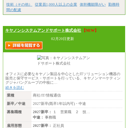
月給187,500円～(※1)、184,000円～(※2)、180,500円
技術（その他）
従業員1,000人以上の企業
体幹機能障がい
勤務時
～(※3)、170,500～(※4)、168,000円～（※5）
間の配慮
※1…東京都、埼玉県、千葉県、神奈川県
※2…大阪府、京都府、兵庫県、滋賀県
※3…愛知県、静岡県
※4…北海道、宮城県、栃木県、群馬県、長野県、新
キヤノンシステムアンドサポート株式会社
【NEW】
潟県、富山県、石川県、岡山県、広島県、山口県、
香川県、福岡県
02月20日更新
※5…青森県、鳥取県、島根県、愛媛県、高知県、大
分県、長崎県、熊本県、宮崎県、鹿児島県、沖縄
県、福島県、山形県
◆パート・アルバイト
時給制：最低時給額 1,050円～ ※勤務地により異な
る。
オフィスに必要なキヤノン製品を中心としたITソリューション機器の
【エアサーブ】
販売と保守サービス・サポートを行っている、キヤノンマーケティン
月給223,000円～
グジャパングループの中核に…
・試用期間中も給与変更なし
続きを読む
業種
商社/IT/情報通信
新卒／中途
2027新卒(既卒1年以内可)・中途
募集職種
2027新卒：
１ 営業職 ２ 技…
中途：
事務職
雇用形態
2027新卒：
正社員