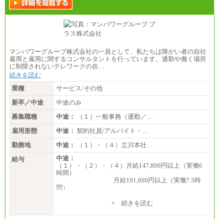
マンパワーグループ株式会社の一員として、私たちは障がい者の自社
雇用と雇用に関するコンサルタントを行っています。通勤や働く場所
に制限されないテレワークの在…
続きを読む
業種
サービス/その他
新卒／中途
中途のみ
募集職種
中途：
（１）一般事務（通勤／…
雇用形態
中途：
契約社員/アルバイト・…
勤務地
中途：
（１）・（４）立川本社…
中途：
給与
（１）・（２）・（４）月給147,800円以上（実働6
時間）
月給191,000円以上（実働7.5時
間）
（３）月給191,000円以上（実働7.5時間）
+ 続きを読む
（５）月給147,800円以上（実働6時間）