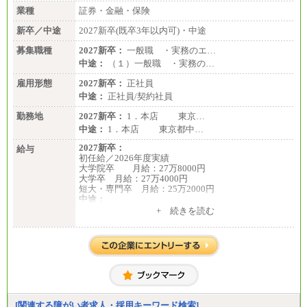
業種
証券・金融・保険
新卒／中途
2027新卒(既卒3年以内可)・中途
募集職種
2027新卒：
一般職 ・実務のエ…
中途：
（１）一般職 ・実務の…
雇用形態
2027新卒：
正社員
中途：
正社員/契約社員
勤務地
2027新卒：
1．本店 東京…
中途：
1．本店 東京都中…
2027新卒：
給与
初任給／2026年度実績
大学院卒 月給：27万8000円
大学卒 月給：27万4000円
短大・専門卒 月給：25万2000円
中途：
（１）（２）共通
+ 続きを読む
月給：24万0000円～34万8420円
※職務経験等を考慮し決定いたします。
※試用期間中も給与に変更はございません
[関連する障がい者求人・採用キーワード検索]