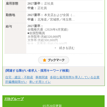
雇用形態
2027新卒：
正社員
中途：
正社員
勤務地
2027新卒：
本支店および全国（…
中途：
北海道／宮城県／埼玉県…
2027新卒：
給与
全職種共通（2026年4月実績）
■全国型職員
大学院卒/月給320,000円
大学卒/月給300,000円
短大・高専卒/月給270,000円
+ 続きを読む
■拠点型職員※
大学院卒/月給256,000円～288,000円
大学卒/月給240,000円～270,000円
短大・高専卒/月給216,000円～243,000円
■特定職員※
[関連する障がい者求人・採用キーワード検索]
大学院卒/月給234,000円～263,000円
大学卒/月給219,000円～246,000円
住宅・建設・不動産
事務関連
多様な雇用形態を導入している企業
短大・高専卒/月給197,000円～222,000円
肝臓機能障がい
車いす用トイレ
※拠点型職員、特定職員の給与は、生活の拠点が定
まることによるメリットおよび地域ごとの生計費な
どの地域差指数を勘案して拠点ごとに定めていま
す。
JTBグループ
中途：
全職種共通
05月20日更新