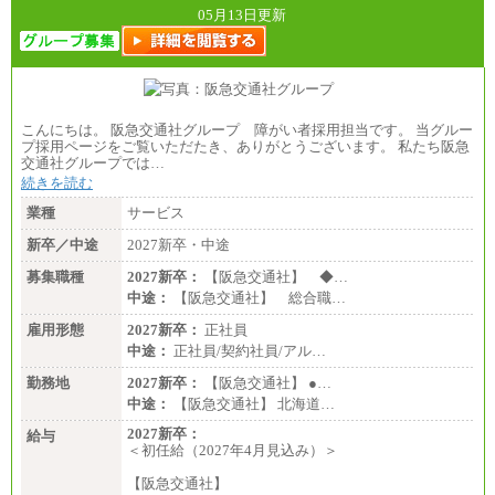
05月13日更新
こんにちは。 阪急交通社グループ 障がい者採用担当です。 当グルー
プ採用ページをご覧いただたき、ありがとうございます。 私たち阪急
交通社グループでは…
続きを読む
業種
サービス
新卒／中途
2027新卒・中途
募集職種
2027新卒：
【阪急交通社】 ◆…
中途：
【阪急交通社】 総合職…
雇用形態
2027新卒：
正社員
中途：
正社員/契約社員/アル…
勤務地
2027新卒：
【阪急交通社】 ●…
中途：
【阪急交通社】 北海道…
2027新卒：
給与
＜初任給（2027年4月見込み）＞
【阪急交通社】