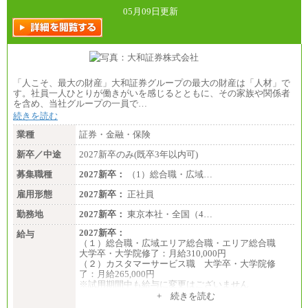
05月09日更新
「人こそ、最大の財産」大和証券グループの最大の財産は「人材」で
す。社員一人ひとりが働きがいを感じるとともに、その家族や関係者
を含め、当社グループの一員で…
続きを読む
業種
証券・金融・保険
新卒／中途
2027新卒のみ(既卒3年以内可)
募集職種
2027新卒：
（1）総合職・広域…
雇用形態
2027新卒：
正社員
勤務地
2027新卒：
東京本社・全国（4…
2027新卒：
給与
（１）総合職・広域エリア総合職・エリア総合職
大学卒・大学院修了：月給310,000円
（２）カスタマーサービス職 大学卒・大学院修
了：月給265,000円
※試用期間中も給与に変更はございません
+ 続きを読む