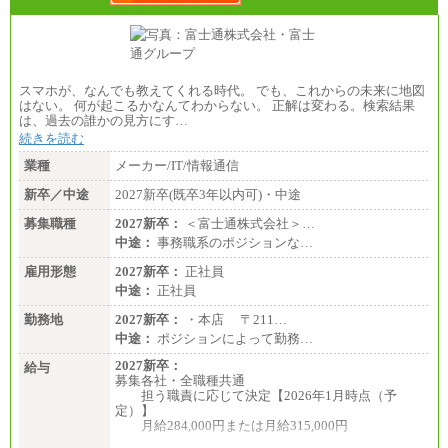
スマホが、なんでも教えてくれる時代。 でも、これからの未来に地図
はない。 何が起こるかなんてわからない。 正解は変わる。検索結果
は、過去の誰かの見方にす…
続きを読む
業種
メーカー/IT/情報通信
新卒／中途
2027新卒(既卒3年以内可)・中途
募集職種
2027新卒：
＜富士通株式会社＞…
中途：
事務職系のポジションな…
雇用形態
2027新卒：
正社員
中途：
正社員
勤務地
2027新卒：
・本店 〒211…
中途：
ポジションによって勤務…
2027新卒：
給与
募集各社・全職種共通
担う職責に応じて決定【2026年1月時点（予
定）】
月給284,000円または月給315,000円