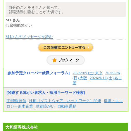
でご相談をさせていただく事があります
※試用期間中も給与に変更はございません
自分のことをきちんと知って、
就職活動に臨むことが大切です。
M.I さん
心臓機能障がい
M.Iさんのメッセージを読む
[参加予定クローバー就職フォーラム]
2026/9/5 (土) 東京
2026/9/6
(日) 大阪
2026/9/12 (土) 名古
屋
[関連する障がい者求人・採用キーワード検索]
IT/情報通信
技術（ソフトウェア、ネットワーク）関連
環境・エコ
ロジー追求企業
聴覚障がい
自動車通勤
大和証券株式会社