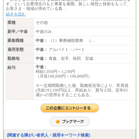
〈愛知〉194,500 円 〈福岡〉1
す」という企業理念のもと事業を展開。新しい発想と技術をもって、
85,000 円
お客さま・地域が求めている真…
続きを読む
・専門・短大卒／月給185,000 円～210,000 円 ※勤務
地により異なる。
業種
その他
〈東京・神奈川〉210,000 円
〈大阪・兵庫〉200,000 円
新卒／中途
中途のみ
〈愛知〉194,500 円 〈福
岡〉185,000円
募集職種
中途：
（1）事務補助業務 （…
※基本給のみ（地域手当なし）
雇用形態
中途：
アルバイト・パート
※試用期間中も給与変更なし
中途：
勤務地
中途：
青森、岩手、秋田、宮城…
【阪急交通社】
中途：
◆正社員/総合職
給与
時給1,050円～1,230円
月給250,000円～(※1)、247,000円～(※2)、242,000円
（月収168,000円～196,800円）
～(※3)、239,000円～(※4)、237,000円～（※5）
・月給は一律地域手当を含んだ金額を表示
※一定期間勤務した後、勤務状況等により、常用員
（※1…36,000円、※2…33,000円、※3…28,000円、
(月給193,100円以上、昇給あり、賞与２回、定年65
※4…25,000円、※5…23,000円）
歳)への登用をすることもある。
・試用期間中も給与変更なし
◆正社員/基幹職
〈東京・神奈川〉月給219,000 円～ 〈大阪・兵庫〉
月給209,000 円～
〈愛知〉月給194,500 円～ 〈福岡〉月給185,000 円～
・一律地域手当なし
・試用期間中も給与変更なし
[関連する障がい者求人・採用キーワード検索]
◆契約社員