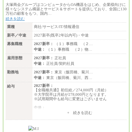
大塚商会グループはコンピュータからOA機器をはじめ、企業様向けに
様々なシステム構築とサービス＆サポートを提供しており、全国に130
万社の顧客をもつ、国内…
続きを読む
業種
商社/サービス/IT/情報通信
新卒／中途
2027新卒(既卒2年以内可)・中途
募集職種
2027新卒：
（１）事務職 （２…
中途：
（１）事務職 （２）物…
雇用形態
2027新卒：
正社員
中途：
正社員/契約社員
勤務地
2027新卒：
東京（飯田橋、菊川…
中途：
東京（飯田橋、菊川、西…
2027新卒：
給与
【全職種共通】初任給／274,000円（月給）
※大学院卒は月給が278,000円となります。
※試用期間中も給与に変更はございません
中途：
（１）～（４）274,000円（月給）～
+ 続きを読む
（５）235,000円（月給）～
※経験・年齢などを考慮のうえ、当社規程により優
遇します。
※業務内容・勤務形態に応じて、上記給与の範囲内