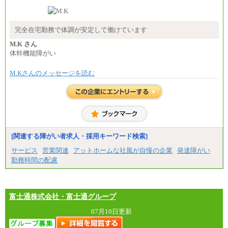
-----
時給 1,226円（実働4.5時間）
※基本給に加算して以下手当有（いずれも時
間額換算額）
完全在宅勤務で体調が安定して働けています
・退職金相当手当 37円
・賞与相当手当 127円
M.K さん
合計時給額 1,390円
体幹機能障がい
※全ての求人において試用期間中も給与に変更はご
M.Kさんのメッセージを読む
ざいません。
[関連する障がい者求人・採用キーワード検索]
サービス
営業関連
アットホームな社風が自慢の企業
発達障がい
勤務時間の配慮
富士通株式会社・富士通グループ
07月10日更新