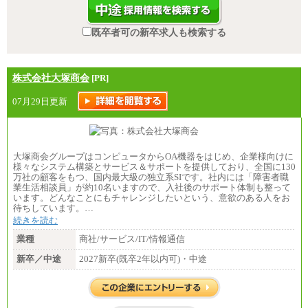
既卒者可の新卒求人も検索する
株式会社大塚商会
[PR]
07月29日更新
大塚商会グループはコンピュータからOA機器をはじめ、企業様向けに
様々なシステム構築とサービス＆サポートを提供しており、全国に130
万社の顧客をもつ、国内最大級の独立系SIです。社内には「障害者職
業生活相談員」が約10名いますので、入社後のサポート体制も整って
います。どんなことにもチャレンジしたいという、意欲のある人をお
待ちしています。…
続きを読む
業種
商社/サービス/IT/情報通信
新卒／中途
2027新卒(既卒2年以内可)・中途