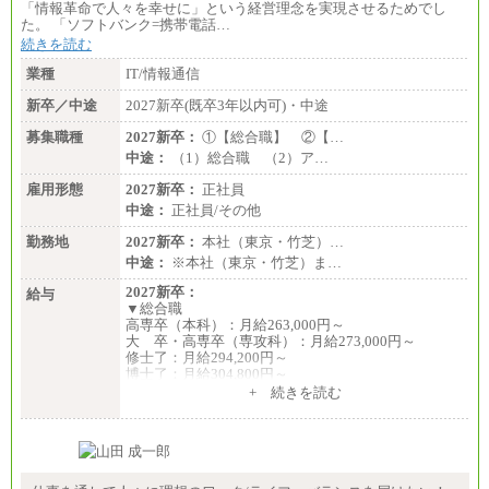
「情報革命で人々を幸せに」という経営理念を実現させるためでし
た。 「ソフトバンク=携帯電話…
続きを読む
業種
IT/情報通信
新卒／中途
2027新卒(既卒3年以内可)・中途
募集職種
2027新卒：
①【総合職】 ②【…
中途：
（1）総合職 （2）ア…
雇用形態
2027新卒：
正社員
中途：
正社員/その他
勤務地
2027新卒：
本社（東京・竹芝）…
中途：
※本社（東京・竹芝）ま…
2027新卒：
給与
▼総合職
高専卒（本科）：月給263,000円～
大 卒・高専卒（専攻科）：月給273,000円～
修士了：月給294,200円～
博士了：月給304,800円～
+ 続きを読む
※卓越した能力、高度な技術や実績をお持ちの方
で、それらを入社後の実業務において発揮できると
認められる場合は、 上記の給与に関わらず個別設定
することがあります
▼アソシエイト職