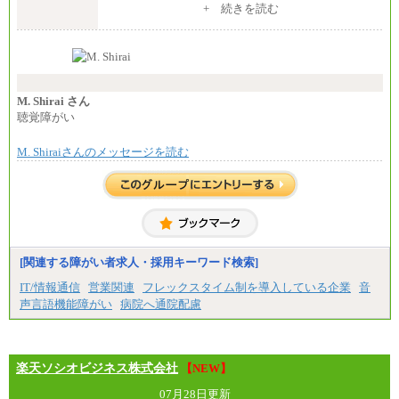
※入社後早期から、自律的な業務遂行が求めら
+ 続きを読む
れる職務を担う方については、月額給与315,000円で
す。
なお、高度なスキルや専門性を持ち、より高
い職責を担う方については、さらに高い金額を個別
に設定します。
※習熟度を上げるための育成が一定期間必要で
上司の指示に基づき職務を遂行する方については、
M. Shirai さん
月額給与284,000円となります。
聴覚障がい
※個別に設定する給与については、選考の過程
で決定していきます。
M. Shiraiさんのメッセージを読む
※上記に加え、所定労働時間外に勤務をした場
合には、時間外勤務手当を支給します。
※試用期間中も給与に変更はございません。
中途：
＜募集各社・全職種共通＞
月給21万円以上～
※試用期間中の給与に変更はありません。
[関連する障がい者求人・採用キーワード検索]
※経験・能力を考慮し、当社規定により決定いたし
IT/情報通信
営業関連
フレックスタイム制を導入している企業
音
ます。
声言語機能障がい
病院へ通院配慮
楽天ソシオビジネス株式会社
【NEW】
07月28日更新