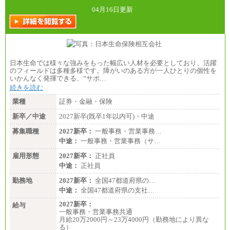
総合職 月給242,000円＋地域間調整給
訪日事業職 月給202,000～227,000円＋地域間調整
04月16日更新
給
※詳細はJTBキャリアサイトよりご確認ください。
■(株)JTBビジネストランスフォーム
総合職 月給205,000～225,000円＋地域間調整給
エリア総合職 月給185,000円＋地域間調整給
日本生命では様々な強みをもった幅広い人材を必要としており、活躍
※詳細はJTBキャリアサイトよりご確認ください。
のフィールドは多種多様です。障がいのある方が一人ひとりの個性を
いかんなく発揮できる、“サポ…
■(株)JTBデータサービス ※2027年新卒募集終了
総合職 月給186,000～194,000円＋地域手当
続きを読む
※詳細はJTBキャリアサイトよりご確認ください。
業種
証券・金融・保険
■I&Jデジタルイノベーション(株)
新卒／中途
2027新卒(既卒1年以内可)・中途
総合職 月給224,500～242,600円＋地域手当
※詳細はJTBキャリアサイトよりご確認ください。
募集職種
2027新卒：
一般事務・営業事務…
＜有期社員コース＞
中途：
一般事務・営業事務（サ…
■(株)JTBビジネストランスフォーム
雇用形態
有期契約職 月給185,000～195,000円
2027新卒：
正社員
※詳細はJTBキャリアサイトよりご確認ください。
中途：
正社員
■(株)JTBパブリッシング ※2027年新卒募集終了
勤務地
2027新卒：
全国47都道府県の…
総合職 月給241,000円
中途：
全国47都道府県の支社…
中途：
①月給227,000円以上
2027新卒：
給与
②月給212,000円以上
一般事務・営業事務共通
③月給172,500円以上
月給20万2000円～23万4000円（勤務地により異な
④月給23万円～37万円
る）