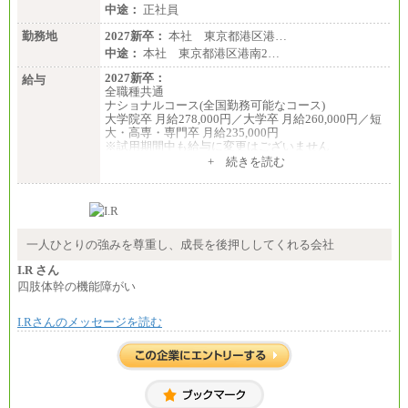
中途：
正社員
勤務地
2027新卒：
本社 東京都港区港…
中途：
本社 東京都港区港南2…
2027新卒：
給与
全職種共通
ナショナルコース(全国勤務可能なコース)
大学院卒 月給278,000円／大学卒 月給260,000円／短
大・高専・専門卒 月給235,000円
※試用期間中も給与に変更はございません
+ 続きを読む
エリアコース(一定地域であれば移動可能なコース)
大学院卒 月給264,000円／大学卒 月給250,000円／短
大・高専・専門卒 月給225,000円
※試用期間中も給与に変更はございません
中途：
月給：250,000円～400,000円
一人ひとりの強みを尊重し、成長を後押ししてくれる会社
想定年収：4,000,000円～6,000,000円
※試用期間中も給与に変更はございません。
I.R さん
四肢体幹の機能障がい
I.Rさんのメッセージを読む