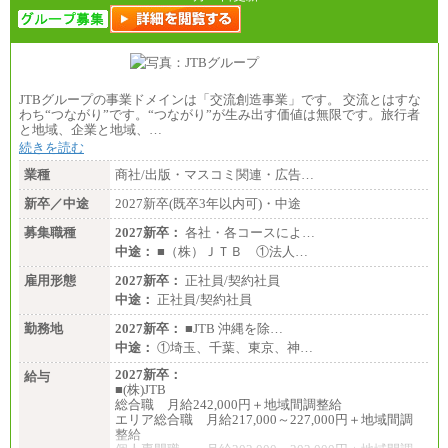
月給制
226,600円～390,100円（勤務地域等により異なりま
す）
・ご経験やスキルを考慮し、選考の中で決定いたし
ます。
・試用期間中も同額支給します。
JTBグループの事業ドメインは「交流創造事業」です。 交流とはすな
わち“つながり”です。“つながり”が生み出す価値は無限です。旅行者
と地域、企業と地域、…
続きを読む
業種
商社/出版・マスコミ関連・広告…
新卒／中途
2027新卒(既卒3年以内可)・中途
募集職種
2027新卒：
各社・各コースによ…
中途：
■（株）ＪＴＢ ①法人…
雇用形態
2027新卒：
正社員/契約社員
中途：
正社員/契約社員
勤務地
2027新卒：
■JTB 沖縄を除…
中途：
①埼玉、千葉、東京、神…
2027新卒：
給与
■(株)JTB
総合職 月給242,000円＋地域間調整給
エリア総合職 月給217,000～227,000円＋地域間調
整給