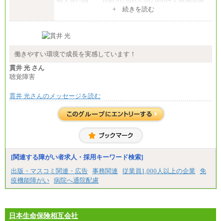
個人専門職 月給202,000～202,000円＋地域間調
整給
+ 続きを読む
※詳細はJTBキャリアサイトよりご確認ください。
■(株)JTB商事
総合職 月給208,000～235,000円
エリア総合職 月給180,000～205,000円＋地域手当
※詳細はJTBキャリアサイトよりご確認ください。
働きやすい環境で成長を実感しています！
■(株)JTBパブリッシング ※2027年新卒募集終了
貫井 光 さん
総合職 月給271,000円
聴覚障害
■(株)JTBビジネストラベルソリューションズ
貫井 光さんのメッセージを読む
総合職 月給220,000～230,000円＋地域間調整給
エリア総合職 月給206,000円～214,000＋地域間調
整給
※詳細はJTBキャリアサイトよりご確認ください。
■(株)JTBコミュニケーションデザイン
総合職 月給230,000円
みなし残業手当：20,000円（一律支給）※みなし
残業手当の残業時間は10.43時間。
[関連する障がい者求人・採用キーワード検索]
※超過勤務手当：みなし残業時間を超える残業時
出版・マスコミ関連・広告
事務関連
従業員1,000人以上の企業
免
間に応じて、時間外手当等を支給。
疫機能障がい
病院へ通院配慮
エリアサポート職 月給188,000円
※超過勤務手当：残業時間については全額時間外
手当を支給。
日本生命保険相互会社
■（株）JTBグローバルマーケティング＆トラベル