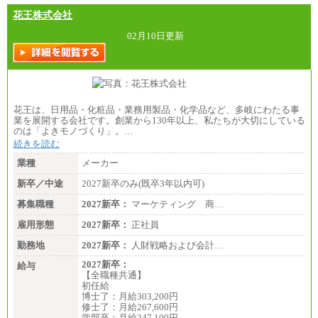
花王株式会社
02月10日更新
花王は、日用品・化粧品・業務用製品・化学品など、多岐にわたる事
業を展開する会社です。創業から130年以上、私たちが大切にしている
のは「よきモノづくり」。…
続きを読む
業種
メーカー
新卒／中途
2027新卒のみ(既卒3年以内可)
募集職種
2027新卒：
マーケティング 商…
雇用形態
2027新卒：
正社員
勤務地
2027新卒：
人財戦略および会計…
2027新卒：
給与
【全職種共通】
初任給
博士了：月給303,200円
修士了：月給267,600円
学部卒：月給247,100円