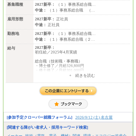
募集職種
2027新卒：
（１）事務系総合職…
中途：
（１）事務系総合職 （…
雇用形態
2027新卒：
正社員
中途：
正社員
勤務地
2027新卒：
（１）事務系総合職…
中途：
（１）事務系総合職（２…
2027新卒：
給与
初任給／2025年4月実績
総合職（技術職・事務職）
・博士修了／月給326,800円
・修士修了／月給301,000円
・大学卒／月給282,000円
+ 続きを読む
・高専卒（専攻科）／月給282,000円
・高専卒（本科）／月給256,000円
一般事務職
・博士修了、修士修了、大学卒／月給206,400円
・高専卒（専攻科）／月給206,400円
・高専卒（本科）月給197,800円
・短大卒／月給197,800円
・専門卒（2年）／月給197,800円
[参加予定クローバー就職フォーラム]
2026/9/12 (土) 名古屋
※試用期間中も給与に変更はございません。
[関連する障がい者求人・採用キーワード検索]
中途：
メーカー
技術（電気、電子、機械）関連
環境・エコロジー追求企