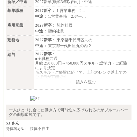
新卒／中途
2027新卒(既卒3年以内可)・中途
募集職種
2027新卒：
1.営業事務 2.…
中途：
1.営業事務 2.デー…
雇用形態
2027新卒：
契約社員
中途：
契約社員
勤務地
2027新卒：
東京都千代田区丸の…
中途：
東京都千代田区丸の内２…
2027新卒：
給与
■全職種共通
月給 250,000円～450,000円スキル・語学力・ご経験
により決定
※スキル・ご経験に応じて、上記のレンジ以上での
ご提示が可能です
※短時間勤務制度(週３０時間）を利用しない場合の
+ 続きを読む
月給となります
中途：
■全職種共通
月給 250,000円～450,000円スキル・語学力・ご経験
により決定
※スキル・ご経験に応じて、上記のレンジ以上での
一人ひとりに合った働き方で可能性を広げられるのがブルームバー
ご提示が可能です
グの職場環境です。
※短時間勤務制度(週３０時間）を利用しない場合の
月給となります
S.I さん
身体障がい 肢体不自由