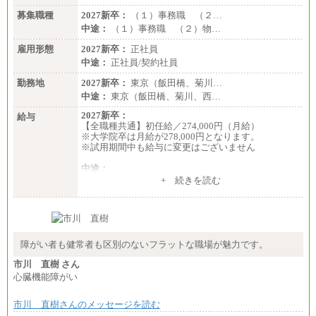
募集職種
2027新卒：
（１）事務職 （２…
中途：
（１）事務職 （２）物…
雇用形態
2027新卒：
正社員
中途：
正社員/契約社員
勤務地
2027新卒：
東京（飯田橋、菊川…
中途：
東京（飯田橋、菊川、西…
2027新卒：
給与
【全職種共通】初任給／274,000円（月給）
※大学院卒は月給が278,000円となります。
※試用期間中も給与に変更はございません
中途：
（１）～（４）274,000円（月給）～
+ 続きを読む
（５）235,000円（月給）～
※経験・年齢などを考慮のうえ、当社規程により優
遇します。
※業務内容・勤務形態に応じて、上記給与の範囲内
でご相談をさせていただく事があります
※試用期間中も給与に変更はございません
障がい者も健常者も区別のないフラットな職場が魅力です。
市川 直樹 さん
心臓機能障がい
市川 直樹さんのメッセージを読む