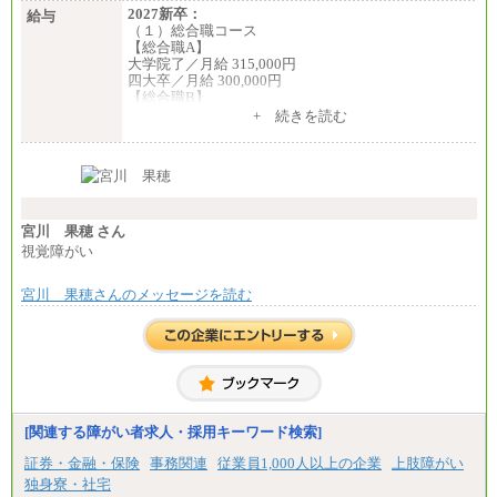
2027新卒：
給与
（１）総合職コース
【総合職A】
大学院了／月給 315,000円
四大卒／月給 300,000円
【総合職B】
大学院了／月給 282,000円
+ 続きを読む
四大卒／月給 270,000円
（２）業務職
月給198,300円
宮川 果穂 さん
視覚障がい
宮川 果穂さんのメッセージを読む
[関連する障がい者求人・採用キーワード検索]
証券・金融・保険
事務関連
従業員1,000人以上の企業
上肢障がい
独身寮・社宅