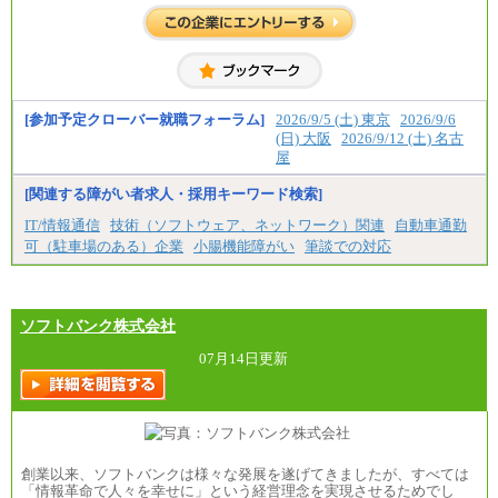
[参加予定クローバー就職フォーラム]
2026/9/5 (土) 東京
2026/9/6
(日) 大阪
2026/9/12 (土) 名古
屋
[関連する障がい者求人・採用キーワード検索]
IT/情報通信
技術（ソフトウェア、ネットワーク）関連
自動車通勤
可（駐車場のある）企業
小腸機能障がい
筆談での対応
ソフトバンク株式会社
07月14日更新
創業以来、ソフトバンクは様々な発展を遂げてきましたが、すべては
「情報革命で人々を幸せに」という経営理念を実現させるためでし