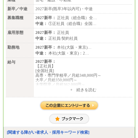
新卒／中途
2027新卒(既卒3年以内可)・中途
募集職種
2027新卒：
正社員（総合職）全…
中途：
①正社員（総合職）全国…
雇用形態
2027新卒：
正社員
中途：
正社員/契約社員
勤務地
2027新卒：
本社(大阪・東京)…
中途：
本社(大阪・東京)：2…
2027新卒：
給与
【正社員】
[全国社員]
高専・専門学校卒／月給348,000円～
大卒／月給350,000円～
大学院卒／月給362,000円～
[地域社員]月給295,000円～
+ 続きを読む
中途：
【正社員】
[全国社員]月給348,000円～
[地域社員]月給295,000円～
※試用期間中も給与に変更はございません
【契約社員】月給200,000円～
[関連する障がい者求人・採用キーワード検索]