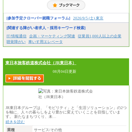
お伝えします。
[参加予定クローバー就職フォーラム]
2026/9/5 (土) 東京
[関連する障がい者求人・採用キーワード検索]
IT/情報通信
企画・マーケティング関連
従業員1,000人以上の企業
聴覚障がい
車いす用エレベータ
東日本旅客鉄道株式会社（JR東日本）
08月04日更新
JR東日本グループは、「モビリティ」と「生活ソリューション」の2つ
を軸に、人々の暮らしをより豊かに変えていくことを目指していま
す。 新たなまちづくり、未…
続きを読む
業種
サービス/その他