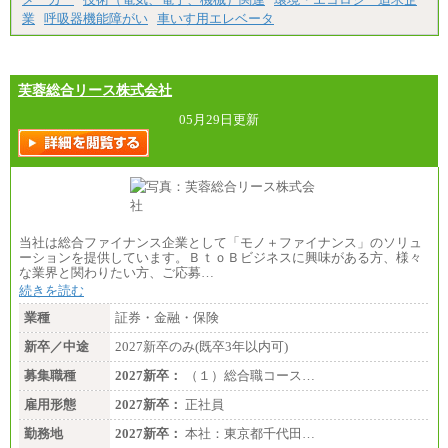
（１）（２）
業
呼吸器機能障がい
車いす用エレベータ
月給：270,000円～
想定年収：490万円～1,100万円
年収例：
・610万円/28歳・月給34万円
・1,090万円/38歳・月給59万円 *残業代・家族手当
芙蓉総合リース株式会社
対象外
05月29日更新
（３）
月給：190,000円～
想定年収：340万円～610万円
年収例：
・460万円/28歳・月給26万円
・520万円/32歳・月給29万円
（４）
当社は総合ファイナンス企業として「モノ＋ファイナンス」のソリュ
月給：201,000円～
ーションを提供しています。ＢｔｏＢビジネスに興味がある方、様々
想定年収：360万円～680万円
な業界と関わりたい方、ご応募…
年収例：
続きを読む
・520万円/32歳・月給29万円
業種
証券・金融・保険
年収例は賞与含む、残業代・家族手当含まず
新卒／中途
2027新卒のみ(既卒3年以内可)
※キャリアや能力等を考慮の上、当社規定により確
定します
募集職種
2027新卒：
（１）総合職コース…
※残業手当：別途支給
※固定給に固定残業代含まず
雇用形態
2027新卒：
正社員
※試用期間中も給与に変更なし
勤務地
2027新卒：
本社：東京都千代田…