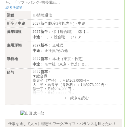
た。 「ソフトバンク=携帯電話…
続きを読む
業種
IT/情報通信
新卒／中途
2027新卒(既卒3年以内可)・中途
募集職種
2027新卒：
①【総合職】 ②【…
中途：
（1）総合職 （2）ア…
雇用形態
2027新卒：
正社員
中途：
正社員/その他
勤務地
2027新卒：
本社（東京・竹芝）…
中途：
※本社（東京・竹芝）ま…
2027新卒：
給与
▼総合職
高専卒（本科）：月給263,000円～
大 卒・高専卒（専攻科）：月給273,000円～
修士了：月給294,200円～
博士了：月給304,800円～
+ 続きを読む
※卓越した能力、高度な技術や実績をお持ちの方
で、それらを入社後の実業務において発揮できると
認められる場合は、 上記の給与に関わらず個別設定
することがあります
▼アソシエイト職
仕事を通して人々に理想のワーク/ライフ・バランスを届けたい！