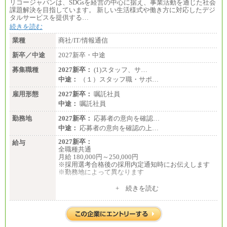
リコージャパンは、SDGsを経営の中心に据え、事業活動を通じた社会
課題解決を目指しています。 新しい生活様式や働き方に対応したデジ
タルサービスを提供する…
続きを読む
業種
商社/IT/情報通信
新卒／中途
2027新卒・中途
募集職種
2027新卒：
(1)スタッフ、サ…
中途：
（１）スタッフ職・サポ…
雇用形態
2027新卒：
嘱託社員
中途：
嘱託社員
勤務地
2027新卒：
応募者の意向を確認…
中途：
応募者の意向を確認の上…
2027新卒：
給与
全職種共通
月給 180,000円～250,000円
※採用選考合格後の採用内定通知時にお伝えします
※勤務地によって異なります
中途：
+ 続きを読む
全職種共通
月給 200,000円～250,000円
入社時の処遇は経験・能力を考慮の上、当社規程に
より決定します。
具体的な金額は採用選考合格後に採用内定通知時に