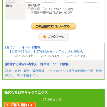
2027新卒：
給与
①②共通 初任給 月給202,000円
※正職員登用後は月給204,000円
[セミナー・イベント情報]
・
【定着率95％越！】27卒対象★オンライン会社説明会
2026/8/22 (土） 、 2026/8/24 (月） 、 2026/8/26 (水）
[関連する障がい者求人・採用キーワード検索]
証券・金融・保険
事務関連
アットホームな社風が自慢の企業
精神
障がい
車いす用トイレ
株式会社日本マイクロニクス
07月09日更新