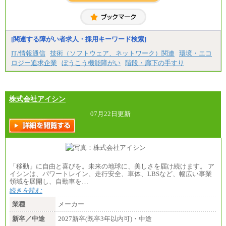
＜高専・短大＞月給：285,700円（総合職）／248,1
00円（一般職）
※試用期間中の条件変更：無
[関連する障がい者求人・採用キーワード検索]
中途：
■正社員採用■
IT/情報通信
技術（ソフトウェア、ネットワーク）関連
環境・エコ
＜総合職＞
ロジー追求企業
ぼうこう機能障がい
階段・廊下の手すり
大学院博士 ： 月給345,700円～
大学院修士 ： 月給305,700円～
大学学部・高専（専攻科）： 月給285,700円～
高専・短大： 月給285,700円～
株式会社アイシン
＜一般職＞
大学(学部・院)・高専（専攻科）： 月給253,100
07月22日更新
円～
高専・短大： 月給248,100円～
※試用期間中の条件変更：無
「移動」に自由と喜びを。未来の地球に、美しさを届け続けます。 ア
イシンは、パワートレイン、走行安全、車体、LBSなど、幅広い事業
領域を展開し、自動車を…
続きを読む
業種
メーカー
新卒／中途
2027新卒(既卒3年以内可)・中途