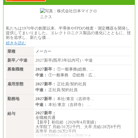
私たちは1970年の創業以来、半導体やFPDの検査・測定機器を開発し
提供してまいりました。 エレクトロニクス製品の進化にとともに、技
術を追求し、新たな価…
続きを読む
業種
メーカー
新卒／中途
2027新卒(既卒3年以内可)・中途
募集職種
2027新卒：
①一般事務(総務、…
中途：
①一般事務 ②総務・広…
雇用形態
2027新卒：
正社員/契約社員
中途：
正社員/契約社員
勤務地
2027新卒：
本社/東京（吉祥寺…
中途：
本社/東京（吉祥寺） …
2027新卒：
給与
全職種共通
【新卒】初任給（2026年4月実績）
大学院了 月給/31万2千円、大卒 月給/28万8千円
高専卒 月給/26万2千円
※試用期間中の給与も同様です