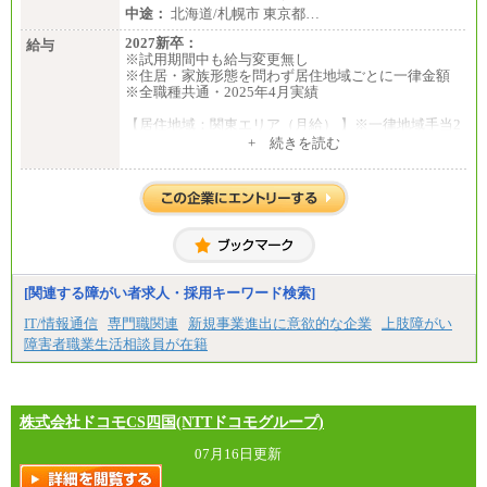
中途：
北海道/札幌市 東京都…
2027新卒：
給与
※試用期間中も給与変更無し
※住居・家族形態を問わず居住地域ごとに一律金額
※全職種共通・2025年4月実績
【居住地域：関東エリア（月給） 】※一律地域手当2
5,000円含む
+ 続きを読む
大学院卒：276,100円
大学卒：250,000円
高専卒：244,800円
短大・専門3年制卒：235,300円
短大・専門2年制卒：222,600円
専門1年制卒：212,900円
【居住地域：関西エリア（月給） 】※一律地域手当1
5,000円含む
[関連する障がい者求人・採用キーワード検索]
大学院卒：266,100円
大学卒：240,000円
IT/情報通信
専門職関連
新規事業進出に意欲的な企業
上肢障がい
高専卒：234,800円
障害者職業生活相談員が在籍
短大・専門3年制卒：225,300円
短大・専門2年制卒：212,600円
専門1年制卒：202,900円
中途：
【全職種共通】
株式会社ドコモCS四国(NTTドコモグループ)
〔正社員〕
月給212,900円～330,000円
07月16日更新
※実務経験に応じてご相談させていただきます（上
記金額を超える可能性あり）