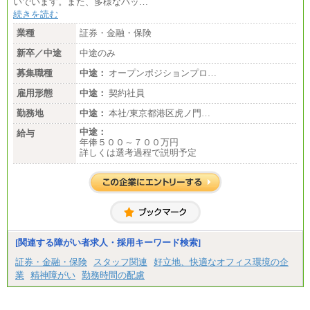
いでいます。また、多様なバッ…
続きを読む
業種
証券・金融・保険
新卒／中途
中途のみ
募集職種
中途：
オープンポジションプロ…
雇用形態
中途：
契約社員
勤務地
中途：
本社/東京都港区虎ノ門…
中途：
給与
年俸５００～７００万円
詳しくは選考過程で説明予定
[関連する障がい者求人・採用キーワード検索]
証券・金融・保険
スタッフ関連
好立地、快適なオフィス環境の企
業
精神障がい
勤務時間の配慮