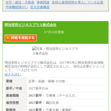
住宅・建設・不動産
事務関連
多様な雇用形態を導入している企業
平衡機能障がい
拡大読書機器
明治安田ビジネスプラス株式会社
07月24日更新
明治安田ビジネスプラス株式会社は、2017年9月に明治安田生命保険
相互会社の特例子会社として認定されました。 当社は企業ビジョンと
して、「一人ひとりの…
続きを読む
業種
証券・金融・保険/その他
新卒／中途
2027新卒のみ
募集職種
2027新卒：
①事務（データ入力…
雇用形態
2027新卒：
嘱託社員
勤務地
2027新卒：
①東京都（東陽町・…