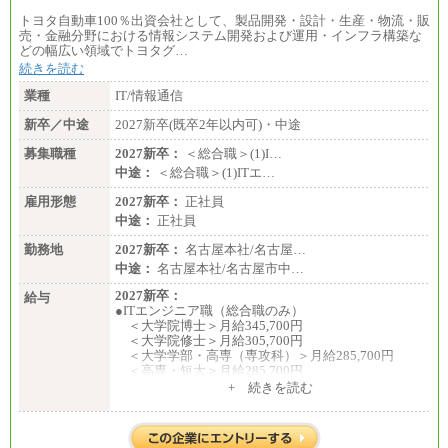
トヨタ自動車100％出資会社として、製品開発・設計・生産・物流・販
売・金融分野における情報システム開発および運用・インフラ構築な
どの幅広い領域でトヨタグ…
続きを読む
業種
IT/情報通信
新卒／中途
2027新卒(既卒2年以内可)・中途
募集職種
2027新卒：
＜総合職＞(1)I…
中途：
＜総合職＞(1)ITエ…
雇用形態
2027新卒：
正社員
中途：
正社員
勤務地
2027新卒：
名古屋本社/名古屋…
中途：
名古屋本社/名古屋市中…
2027新卒：
給与
●ITエンジニア職（総合職のみ）
＜大学院博士＞月給345,700円
＜大学院修士＞月給305,700円
＜大学学部・高専（専攻科）＞月給285,700円
＜高専・短大＞月給285,700円
+ 続きを読む
●事務職（総合職／一般職）
＜大学院修士・博士＞月給：305,700円（総合職）
＜大学学部＞月給：285,700円（総合職）／253,10
0円（一般職）