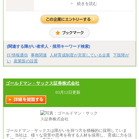
中途：
+ 続きを読む
【事務（経理業務）】グループ基幹職：月給 272,910
円
【事務（総務業務）】有期社員 ：月給 201,550円
※試用期間中は出産休暇や病気休暇など一部の休暇
が無給
[関連する障がい者求人・採用キーワード検索]
IT/情報通信
事務関連
人材育成制度が充実している企業
下肢障が
い
産業医の設置
ゴールドマン・サックス証券株式会社
03月12日更新
ゴールドマン・サックスは障がいを持つ方を積極的に採用していま
す。 当社は、様々な背景や思考を有する人材を採用し、育成に力を注