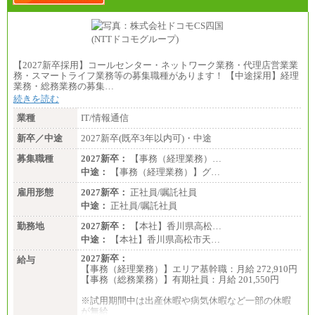
※職種8）を除き、正社員の場合勤務地は本社のみと
なります
※交通費：月5万円まで
〔契約社員〕
札幌 ：時給1,100円～1,450円
【2027新卒採用】コールセンター・ネットワーク業務・代理店営業業
東京 ：時給1,226円～1,400円
務・スマートライフ業務等の募集職種があります！ 【中途採用】経理
横浜 ：時給1,225円～
業務・総務業務の募集…
川口 ：時給1,150円～
続きを読む
大阪 ：時給1,177円～1,400円
佐世保：時給1,035円～
業種
IT/情報通信
沖縄 ：時給1,025円～1,350円
※給与は実務経験・職種・配属部署によって異なり
新卒／中途
2027新卒(既卒3年以内可)・中途
ます
※交通費：月5万円まで
募集職種
2027新卒：
【事務（経理業務）…
中途：
【事務（経理業務）】グ…
雇用形態
2027新卒：
正社員/嘱託社員
中途：
正社員/嘱託社員
勤務地
2027新卒：
【本社】香川県高松…
中途：
【本社】香川県高松市天…
2027新卒：
給与
【事務（経理業務）】エリア基幹職：月給 272,910円
【事務（総務業務）】有期社員：月給 201,550円
※試用期間中は出産休暇や病気休暇など一部の休暇
が無給