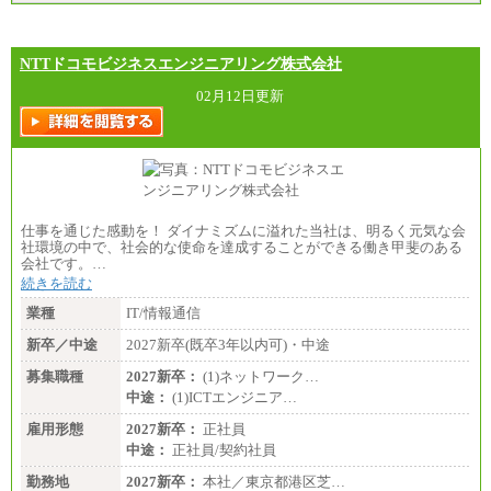
NTTドコモビジネスエンジニアリング株式会社
02月12日更新
仕事を通じた感動を！ ダイナミズムに溢れた当社は、明るく元気な会
社環境の中で、社会的な使命を達成することができる働き甲斐のある
会社です。…
続きを読む
業種
IT/情報通信
新卒／中途
2027新卒(既卒3年以内可)・中途
募集職種
2027新卒：
(1)ネットワーク…
中途：
(1)ICTエンジニア…
雇用形態
2027新卒：
正社員
中途：
正社員/契約社員
勤務地
2027新卒：
本社／東京都港区芝…