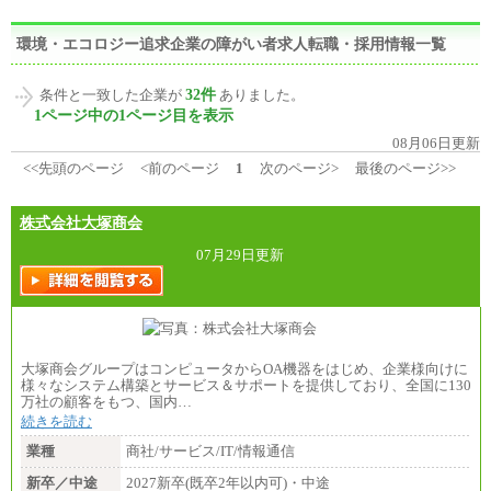
環境・エコロジー追求企業の障がい者求人転職・採用情報一覧
32件
条件と一致した企業が
ありました。
1ページ中の1ページ目を表示
08月06日更新
<<先頭のページ
<前のページ
1
次のページ>
最後のページ>>
株式会社大塚商会
07月29日更新
大塚商会グループはコンピュータからOA機器をはじめ、企業様向けに
様々なシステム構築とサービス＆サポートを提供しており、全国に130
万社の顧客をもつ、国内…
続きを読む
業種
商社/サービス/IT/情報通信
新卒／中途
2027新卒(既卒2年以内可)・中途