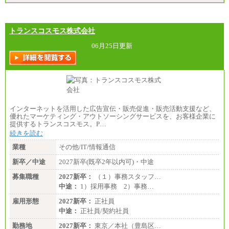
トランスコスモス株式会社
06月25日更新
インターネットを活用した広告宣伝・販売促進・販売活動支援など、
優れたマーケティング・アウトソーシングサービスを、お客様企業に
提供するトランスコスモス。P…
続きを読む
業種
その他/IT/情報通信
新卒／中途
2027新卒(既卒2年以内可)・中途
募集職種
2027新卒：
（１）事務スタッフ…
中途：
1）採用事務 2）事務…
雇用形態
2027新卒：
正社員
中途：
正社員/契約社員
勤務地
2027新卒：
東京／本社（豊島区…