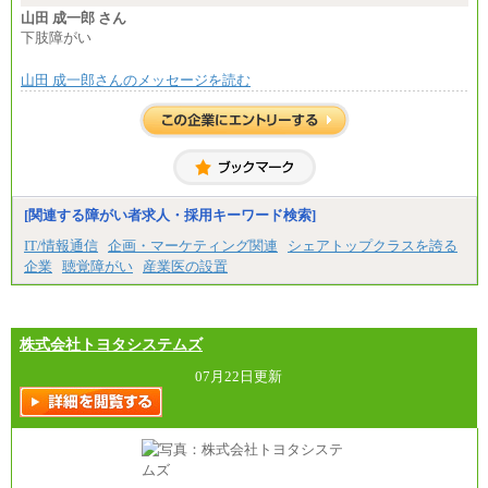
月給235,000円
山田 成一郎 さん
全職種2025年度実績
下肢障がい
※営業職に支給するインセンティブは除く
山田 成一郎さんのメッセージを読む
※試用期間中も給与に変更はございません
中途：
基本月給／20万5000円以上(正社員・準社員）
※経験、能力を考慮の上、当社規定により優遇
いたします
※自己成長支援金(10,000円）を含む
※別途、Workstyle支援金(月額4,000円）
[関連する障がい者求人・採用キーワード検索]
IT/情報通信
企画・マーケティング関連
シェアトップクラスを誇る
企業
聴覚障がい
産業医の設置
株式会社トヨタシステムズ
07月22日更新