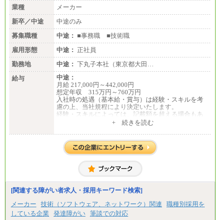
業種
メーカー
新卒／中途
中途のみ
募集職種
中途：
■事務職 ■技術職
雇用形態
中途：
正社員
勤務地
中途：
下丸子本社（東京都大田…
中途：
給与
月給 217,000円～442,000円
想定年収 315万円～760万円
入社時の処遇（基本給・賞与）は経験・スキルを考
慮の上、当社規程により決定いたします。
経験・スキルによっては、記載額を超える場合もあ
ります。
+ 続きを読む
※試用期間中も給与に変更はございません。
[関連する障がい者求人・採用キーワード検索]
メーカー
技術（ソフトウェア、ネットワーク）関連
職種別採用を
している企業
発達障がい
筆談での対応