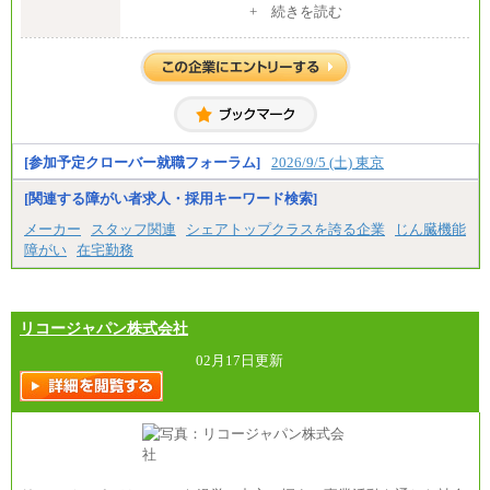
中途：
+ 続きを読む
全職種共通
【中途】月給19万8千円～
※勤務地によって異なります。
※経験やスキルを考慮し、規定により決定します。
※試用期間中も給与に変更はございません。
[参加予定クローバー就職フォーラム]
2026/9/5 (土) 東京
[関連する障がい者求人・採用キーワード検索]
メーカー
スタッフ関連
シェアトップクラスを誇る企業
じん臓機能
障がい
在宅勤務
リコージャパン株式会社
02月17日更新