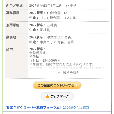
新卒／中途
2027新卒(既卒3年以内可)・中途
募集職種
2027新卒：
(1)総合職 (2…
中途：
（１）総合職 （２）地…
雇用形態
2027新卒：
正社員
中途：
正社員
勤務地
2027新卒：
事業エリア 青森、…
中途：
事業エリア 青森、岩手…
2027新卒：
給与
全職種共通
初任給
（月給）254,000円～
※居住地、最終学歴などにより異なります。
※この他に、該当する場合は各種手当が支給されま
す。
+ 続きを読む
※試用期間中も給与に変更はございません。
中途：
全職種共通
初任給／月給263,000円～
※居住地、年齢により異なります。
※この他に、該当する場合は各種手当が支給されま
す。
※試用期間中も給与に変更はございません
[参加予定クローバー就職フォーラム]
2026/9/5 (土) 東京