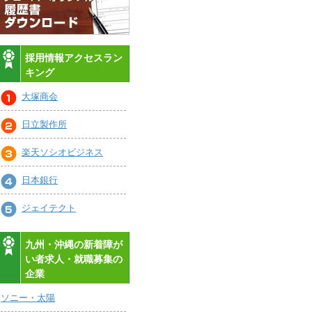
採用情報アクセスラン
キング
大塚商会
日立製作所
楽天ソシオビジネス
日本銀行
ジェイテクト
九州・沖縄の新着障が
い者求人・就職募集の
企業
ソニー・太陽