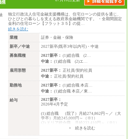
機構
想定年収：490万円～1,100万円
年収例：
・610万円/28歳・月給34万円
独立行政法人住宅金融支援機構は、住宅ローンの提供を通じ、
・1,090万円/38歳・月給59万円 *残業代・
ひとびとの暮らしを支える政府系金融機関です。 ・全期間固定
家族手当対象外
金利の住宅ローン【フラット３５】の提…
続きを読む
（３）
月給：190,000円～
業種
証券・金融・保険
想定年収：340万円～610万円
年収例：
新卒／中途
2027新卒(既卒3年以内可)・中途
・460万円/28歳・月給26万円
・520万円/32歳・月給29万円
募集職種
2027新卒：
(1)総合職 (2…
中途：
(1)総合職 (2)エ…
（４）
月給：201,000円～
雇用形態
2027新卒：
正社員/契約社員
想定年収：360万円～680万円
年収例：
中途：
正社員/契約社員
・520万円/32歳・月給29万円
勤務地
2027新卒：
(1)総合職 本店…
年収例は賞与含む、残業代・家族手当含まず
中途：
(1)総合職 本店／東…
※キャリアや能力等を考慮の上、当社規定に
2027新卒：
給与
より確定します
2026年4月予定
※残業手当：別途支給
※固定給に固定残業代含まず
(1) 総合職 （院了）月給274,862円～／（大
※試用期間中も給与に変更なし
学卒）月給245,000円～（※1）
(2) エリア総合職 月給233,410円～（※1）
(3) アシスタントスタッフ 日給9,800円～12,
+ 続きを読む
500円（※2）
※１ 試用期間６か月（試用期間中も給与