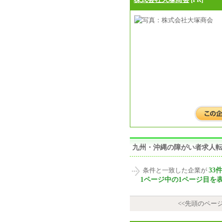
九州・沖縄の障がい者求人
33
条件と一致した企業が
1ページ中の1ページ目を
<<先頭のペー