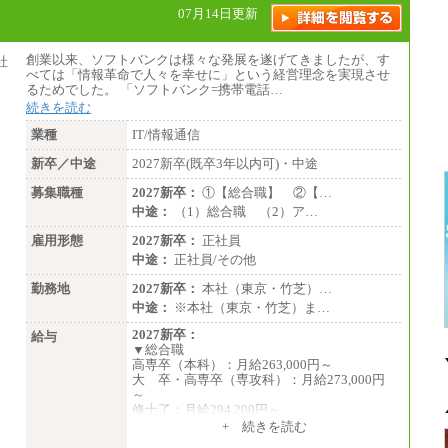
07月14日更新
創業以来、ソフトバンクは様々な発展を遂げてきましたが、す
べては「情報革命で人々を幸せに」という経営理念を実現させ
るためでした。 「ソフトバンク=携帯電話…
続きを読む
業種
IT/情報通信
新卒／中途
2027新卒(既卒3年以内可)・中途
募集職種
2027新卒：
①【総合職】 ②【…
中途：
（1）総合職 （2）ア…
雇用形態
2027新卒：
正社員
中途：
正社員/その他
勤務地
2027新卒：
本社（東京・竹芝）…
中途：
※本社（東京・竹芝）ま…
2027新卒：
給与
▼総合職
高専卒（本科）：月給263,000円～
大 卒・高専卒（専攻科）：月給273,000円
～
修士了：月給294,200円～
博士了：月給304,800円～
+ 続きを読む