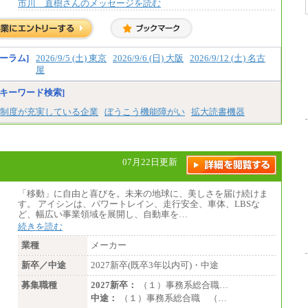
市川 直樹さんのメッセージを読む
ーラム]
2026/9/5 (土) 東京
2026/9/6 (日) 大阪
2026/9/12 (土) 名古
屋
キーワード検索]
制度が充実している企業
ぼうこう機能障がい
拡大読書機器
07月22日更新
「移動」に自由と喜びを。未来の地球に、美しさを届け続けま
す。 アイシンは、パワートレイン、走行安全、車体、LBSな
ど、幅広い事業領域を展開し、自動車を…
続きを読む
業種
メーカー
新卒／中途
2027新卒(既卒3年以内可)・中途
募集職種
2027新卒：
（１）事務系総合職…
中途：
（１）事務系総合職 （…