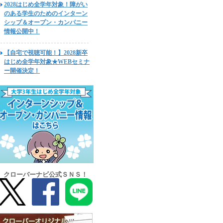
2028はじめ全学年対象！障がい
のある学生のためのインターン
シップ＆オープン・カンパニー
情報公開中！
【自宅で視聴可能！】2028新卒
はじめ全学年対象★WEBセミナ
ー開催決定！
クローバーナビ公式ＳＮＳ！