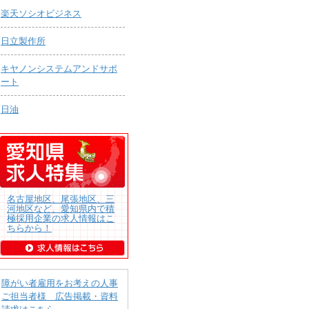
楽天ソシオビジネス
日立製作所
キヤノンシステムアンドサポ
ート
日油
名古屋地区、尾張地区、三
河地区など、愛知県内で積
極採用企業の求人情報はこ
ちらから！
障がい者雇用をお考えの人事
ご担当者様 広告掲載・資料