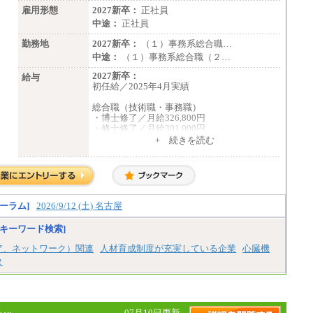
雇用形態
2027新卒：
正社員
中途：
正社員
勤務地
2027新卒：
（１）事務系総合職…
中途：
（１）事務系総合職（２…
2027新卒：
給与
初任給／2025年4月実績
総合職（技術職・事務職）
・博士修了／月給326,800円
・修士修了／月給301,000円
・大学卒／月給282,000円
+ 続きを読む
・高専卒（専攻科）／月給282,000円
・高専卒（本科）／月給256,000円
一般事務職
・博士修了、修士修了、大学卒／月給206,40
0円
ーラム]
2026/9/12 (土) 名古屋
・高専卒（専攻科）／月給206,400円
・高専卒（本科）月給197,800円
キーワード検索]
・短大卒／月給197,800円
・専門卒（2年）／月給197,800円
ア、ネットワーク）関連
人材育成制度が充実している企業
心臓機
タ
※試用期間中も給与に変更はございません。
中途：
（１）（２）
月給：270,000円～
07月10日更新