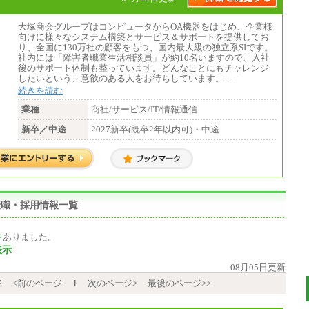
大塚商会グループはコンピュータからOA機器をはじめ、企業様
向けに様々なシステム構築とサービス＆サポートを提供してお
り、全国に130万社の顧客をもつ、国内最大級の独立系SIです。
社内には「障害者職業生活相談員」が約10名いますので、入社
後のサポート体制も整っています。どんなことにもチャレンジ
したいという、意欲のある人をお待ちしています。…
続きを読む
業種
商社/サービス/IT/情報通信
新卒／中途
2027新卒(既卒2年以内可)・中途
転職・採用情報一覧
件
ありました。
表示
08月05日更新
ジ
<前のページ
1
次のページ>
最後のページ>>