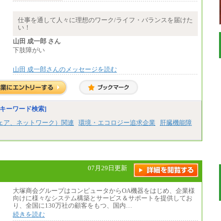
※卓越した能力、高度な技術や実績をお持ち
の方で、それらを入社後の実業務において発
揮できると認められる場合は、 上記の給与に
仕事を通して人々に理想のワーク/ライフ・バランスを届けた
関わらず個別設定することがあります
い！
▼アソシエイト職
山田 成一郎 さん
月給235,000円
下肢障がい
全職種2025年度実績
山田 成一郎さんのメッセージを読む
※営業職に支給するインセンティブは除く
※試用期間中も給与に変更はございません
中途：
基本月給／20万5000円以上(正社員・準社
員）
キーワード検索]
※経験、能力を考慮の上、当社規定によ
ェア、ネットワーク）関連
環境・エコロジー追求企業
肝臓機能障
り優遇いたします
※自己成長支援金(10,000円）を含む
※別途、Workstyle支援金(月額4,000円）
07月29日更新
大塚商会グループはコンピュータからOA機器をはじめ、企業様
向けに様々なシステム構築とサービス＆サポートを提供してお
り、全国に130万社の顧客をもつ、国内…
続きを読む