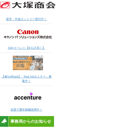
新卒・中途エントリー受付中！
1Dayイベント【8/12〆切！】
【〓SoftBank】「Real Jobセミナー」募
集中！
全国で通年積極採用中！
事務局からのお知らせ