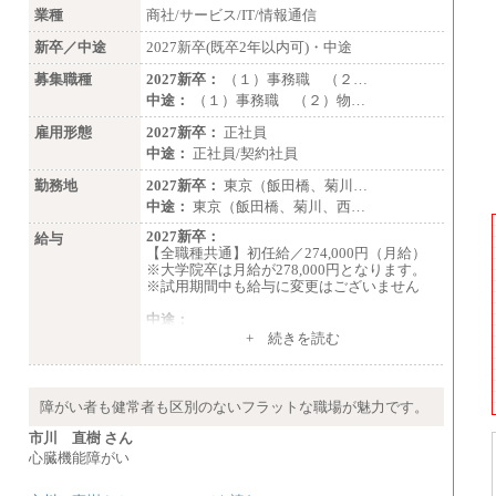
業種
商社/サービス/IT/情報通信
新卒／中途
2027新卒(既卒2年以内可)・中途
募集職種
2027新卒：
（１）事務職 （２…
中途：
（１）事務職 （２）物…
雇用形態
2027新卒：
正社員
中途：
正社員/契約社員
勤務地
2027新卒：
東京（飯田橋、菊川…
中途：
東京（飯田橋、菊川、西…
2027新卒：
給与
【全職種共通】初任給／274,000円（月給）
※大学院卒は月給が278,000円となります。
※試用期間中も給与に変更はございません
中途：
（１）～（４）274,000円（月給）～
+ 続きを読む
（５）235,000円（月給）～
※経験・年齢などを考慮のうえ、当社規程に
より優遇します。
※業務内容・勤務形態に応じて、上記給与の
障がい者も健常者も区別のないフラットな職場が魅力です。
範囲内でご相談をさせていただく事がありま
す
市川 直樹 さん
※試用期間中も給与に変更はございません
心臓機能障がい