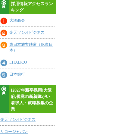
採用情報アクセスラン
キング
大塚商会
楽天ソシオビジネス
東日本旅客鉄道（JR東日
本）
LITALICO
日本銀行
[2027年新卒採用]大阪
府,視覚の新着障がい
者求人・就職募集の企
業
楽天ソシオビジネス
リコージャパン