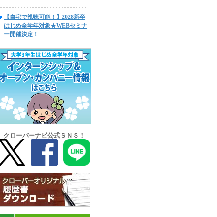
【自宅で視聴可能！】2028新卒
はじめ全学年対象★WEBセミナ
ー開催決定！
クローバーナビ公式ＳＮＳ！