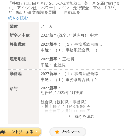
「移動」に自由と喜びを。未来の地球に、美しさを届け続けま
す。 アイシンは、パワートレイン、走行安全、車体、LBSな
ど、幅広い事業領域を展開し、自動車を…
続きを読む
業種
メーカー
新卒／中途
2027新卒(既卒3年以内可)・中途
募集職種
2027新卒：
（１）事務系総合職…
中途：
（１）事務系総合職 （…
雇用形態
2027新卒：
正社員
中途：
正社員
勤務地
2027新卒：
（１）事務系総合職…
中途：
（１）事務系総合職（２…
2027新卒：
給与
初任給／2025年4月実績
総合職（技術職・事務職）
・博士修了／月給326,800円
・修士修了／月給301,000円
・大学卒／月給282,000円
+ 続きを読む
・高専卒（専攻科）／月給282,000円
・高専卒（本科）／月給256,000円
一般事務職