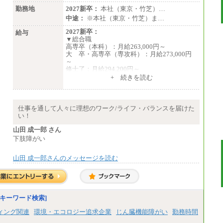
勤務地
2027新卒：
本社（東京・竹芝）…
中途：
※本社（東京・竹芝）ま…
2027新卒：
給与
▼総合職
高専卒（本科）：月給263,000円～
大 卒・高専卒（専攻科）：月給273,000円
～
修士了：月給294,200円～
博士了：月給304,800円～
+ 続きを読む
※卓越した能力、高度な技術や実績をお持ち
の方で、それらを入社後の実業務において発
揮できると認められる場合は、 上記の給与に
仕事を通して人々に理想のワーク/ライフ・バランスを届けた
関わらず個別設定することがあります
い！
▼アソシエイト職
山田 成一郎 さん
月給235,000円
下肢障がい
全職種2025年度実績
山田 成一郎さんのメッセージを読む
※営業職に支給するインセンティブは除く
※試用期間中も給与に変更はございません
中途：
基本月給／20万5000円以上(正社員・準社
員）
キーワード検索]
※経験、能力を考慮の上、当社規定によ
ィング関連
環境・エコロジー追求企業
じん臓機能障がい
勤務時間
り優遇いたします