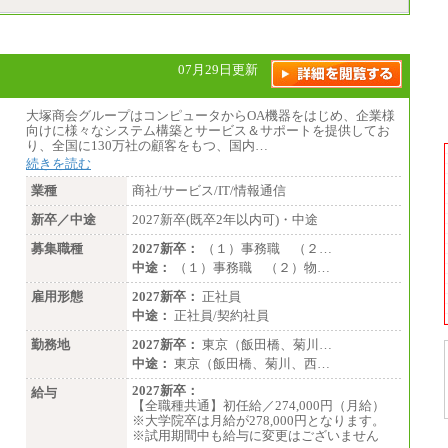
※自己成長支援金(10,000円）を含む
※別途、Workstyle支援金(月額4,000円）
07月29日更新
大塚商会グループはコンピュータからOA機器をはじめ、企業様
向けに様々なシステム構築とサービス＆サポートを提供してお
り、全国に130万社の顧客をもつ、国内…
続きを読む
業種
商社/サービス/IT/情報通信
新卒／中途
2027新卒(既卒2年以内可)・中途
募集職種
2027新卒：
（１）事務職 （２…
中途：
（１）事務職 （２）物…
雇用形態
2027新卒：
正社員
中途：
正社員/契約社員
勤務地
2027新卒：
東京（飯田橋、菊川…
中途：
東京（飯田橋、菊川、西…
2027新卒：
給与
【全職種共通】初任給／274,000円（月給）
※大学院卒は月給が278,000円となります。
※試用期間中も給与に変更はございません