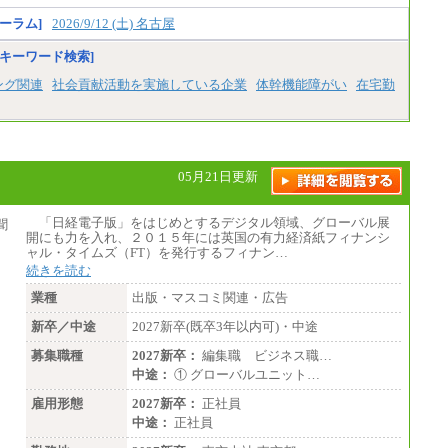
・博士修了、修士修了、大学卒／月給206,40
0円
ーラム]
2026/9/12 (土) 名古屋
・高専卒（専攻科）／月給206,400円
・高専卒（本科）月給197,800円
キーワード検索]
・短大卒／月給197,800円
・専門卒（2年）／月給197,800円
ング関連
社会貢献活動を実施している企業
体幹機能障がい
在宅勤
※試用期間中も給与に変更はございません。
中途：
（１）（２）
月給：270,000円～
05月21日更新
想定年収：490万円～1,100万円
年収例：
・610万円/28歳・月給34万円
「日経電子版」をはじめとするデジタル領域、グローバル展
・1,090万円/38歳・月給59万円 *残業代・
開にも力を入れ、２０１５年には英国の有力経済紙フィナンシ
家族手当対象外
ャル・タイムズ（FT）を発行するフィナン…
続きを読む
（３）
月給：190,000円～
業種
出版・マスコミ関連・広告
想定年収：340万円～610万円
年収例：
新卒／中途
2027新卒(既卒3年以内可)・中途
・460万円/28歳・月給26万円
・520万円/32歳・月給29万円
募集職種
2027新卒：
編集職 ビジネス職…
中途：
① グローバルユニット…
（４）
月給：201,000円～
雇用形態
2027新卒：
正社員
想定年収：360万円～680万円
年収例：
中途：
正社員
・520万円/32歳・月給29万円