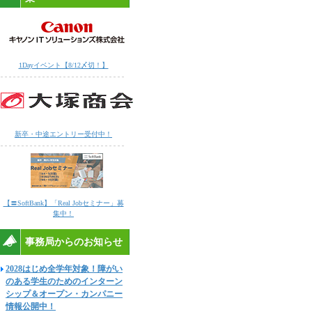
1Dayイベント【8/12〆切！】
新卒・中途エントリー受付中！
【〓SoftBank】「Real Jobセミナー」募
集中！
事務局からのお知らせ
2028はじめ全学年対象！障がい
のある学生のためのインターン
シップ＆オープン・カンパニー
情報公開中！