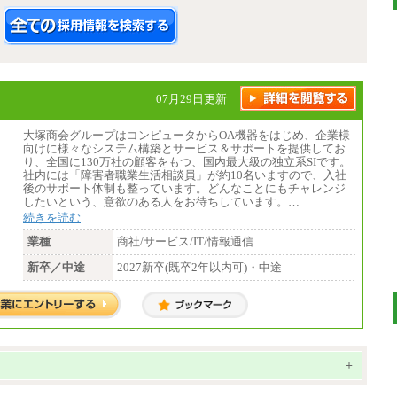
07月29日更新
大塚商会グループはコンピュータからOA機器をはじめ、企業様
向けに様々なシステム構築とサービス＆サポートを提供してお
り、全国に130万社の顧客をもつ、国内最大級の独立系SIです。
社内には「障害者職業生活相談員」が約10名いますので、入社
後のサポート体制も整っています。どんなことにもチャレンジ
したいという、意欲のある人をお待ちしています。…
続きを読む
業種
商社/サービス/IT/情報通信
新卒／中途
2027新卒(既卒2年以内可)・中途
+