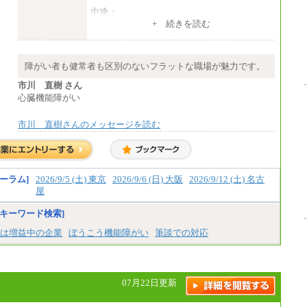
中途：
（１）～（４）274,000円（月給）～
+ 続きを読む
（５）235,000円（月給）～
※経験・年齢などを考慮のうえ、当社規程に
より優遇します。
※業務内容・勤務形態に応じて、上記給与の
障がい者も健常者も区別のないフラットな職場が魅力です。
範囲内でご相談をさせていただく事がありま
す
市川 直樹 さん
※試用期間中も給与に変更はございません
心臓機能障がい
市川 直樹さんのメッセージを読む
ーラム]
2026/9/5 (土) 東京
2026/9/6 (日) 大阪
2026/9/12 (土) 名古
屋
キーワード検索]
は増益中の企業
ぼうこう機能障がい
筆談での対応
07月22日更新