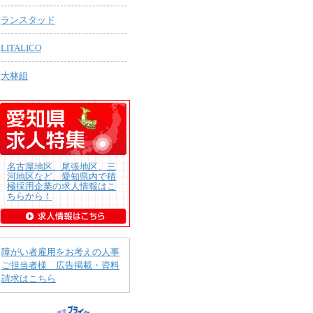
ランスタッド
LITALICO
大林組
名古屋地区、尾張地区、三
河地区など、愛知県内で積
極採用企業の求人情報はこ
ちらから！
障がい者雇用をお考えの人事
ご担当者様 広告掲載・資料
請求はこちら