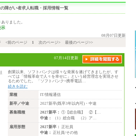
,視覚の障がい者求人転職・採用情報一覧
件
ありました。
表示
08月07日更新
ジ
<前のページ
1
次のページ>
最後のページ>>
07月14日更新
創業以来、ソフトバンクは様々な発展を遂げてきましたが、す
べては「情報革命で人々を幸せに」という経営理念を実現させ
るためでした。 「ソフトバンク=携帯電話…
続きを読む
業種
IT/情報通信
新卒／中途
2027新卒(既卒3年以内可)・中途
募集職種
2027新卒：
①【総合職】 ②【…
中途：
（1）総合職 （2）ア…
雇用形態
2027新卒：
正社員
中途：
正社員/その他