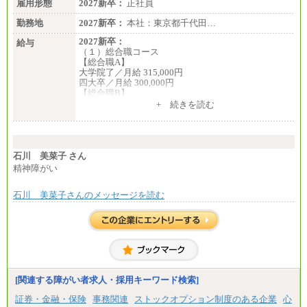
雇用形態
2027新卒：
正社員
※試用期間中も給与に変更なし
勤務地
2027新卒：
本社：東京都千代田…
2027新卒：
給与
（１）総合職コース
【総合職A】
大学院了／月給 315,000円
四大卒／月給 300,000円
【総合職B】
大学院了／月給 282,000円
+ 続きを読む
四大卒／月給 270,000円
（２）業務職
月給198,300円
石川 美菜子 さん
精神障がい
石川 美菜子さんのメッセージを読む
[関連する障がい者求人・採用キーワード検索]
証券・金融・保険
事務関連
ストックオプション制度のある企業
心