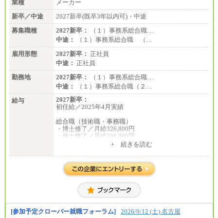
業種
メーカー
新卒／中途
2027新卒(既卒3年以内可)・中途
募集職種
2027新卒：
（１）事務系総合職…
中途：
（１）事務系総合職 （…
雇用形態
2027新卒：
正社員
中途：
正社員
勤務地
2027新卒：
（１）事務系総合職…
中途：
（１）事務系総合職（２…
2027新卒：
給与
初任給／2025年4月実績
総合職（技術職・事務職）
・博士修了／月給326,800円
・修士修了／月給301,000円
・大学卒／月給282,000円
+ 続きを読む
・高専卒（専攻科）／月給282,000円
・高専卒（本科）／月給256,000円
一般事務職
・博士修了、修士修了、大学卒／月給206,400円
・高専卒（専攻科）／月給206,400円
・高専卒（本科）月給197,800円
・短大卒／月給197,800円
・専門卒（2年）／月給197,800円
[参加予定クローバー就職フォーラム]
2026/9/12 (土) 名古屋