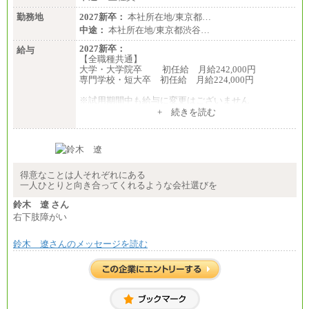
勤務地
2027新卒：
本社所在地/東京都…
中途：
本社所在地/東京都渋谷…
2027新卒：
給与
【全職種共通】
大学・大学院卒 初任給 月給242,000円
専門学校・短大卒 初任給 月給224,000円
※試用期間中も給与に変更はございません
中途：
+ 続きを読む
【全職種共通】
大学・大学院卒 初任給 月給242,000円
専門学校・短大卒 初任給 月給224,000円
最終学歴に応じ、上記新卒給与（高卒の場合は、月
給211,000円）を基本給とし、年齢や学歴などを考慮
して算定した調整手当を加算した額
得意なことは人それぞれにある
一人ひとりと向き合ってくれるような会社選びを
※試用期間中も給与に変更はございません
鈴木 遼 さん
右下肢障がい
鈴木 遼さんのメッセージを読む