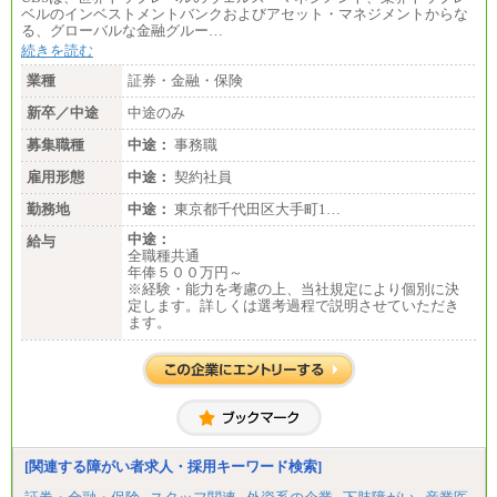
ベルのインベストメントバンクおよびアセット・マネジメントからな
る、グローバルな金融グルー…
続きを読む
業種
証券・金融・保険
新卒／中途
中途のみ
募集職種
中途：
事務職
雇用形態
中途：
契約社員
勤務地
中途：
東京都千代田区大手町1…
中途：
給与
全職種共通
年俸５００万円～
※経験・能力を考慮の上、当社規定により個別に決
定します。詳しくは選考過程で説明させていただき
ます。
[関連する障がい者求人・採用キーワード検索]