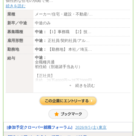
個性的な住宅の供給で発…
続きを読む
業種
メーカー/住宅・建設・不動産/…
新卒／中途
中途のみ
募集職種
中途：
【1】事務職 【2】技…
雇用形態
中途：
正社員/契約社員/アル…
勤務地
中途：
【勤務地】 本社／埼玉…
中途：
給与
全職種共通
初任給（別途諸手当あり）
【正社員】
月給 26万4000円〜28万7000円
+ 続きを読む
【契約社員】
月給 21万6300円〜27万1200円
【アルバイト・パート・時給制】
千葉／1,290円～、東京／1,390円～、埼玉/1,315円
～、
神奈川/1,390円～、静岡/1,240円～、滋賀/1,220円
～、
愛知/1,290円～
[参加予定クローバー就職フォーラム]
2026/9/5 (土) 東京
※正社員・契約社員登用制度あり
※上記給与をベースにスキル・経験に応じて、決定