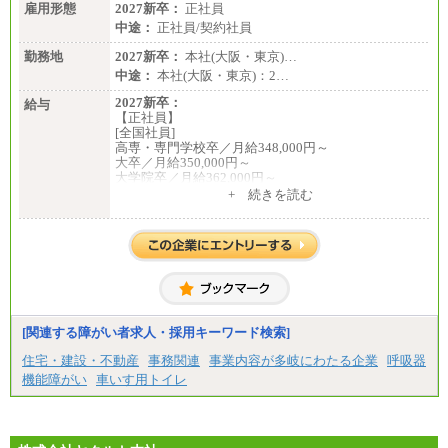
雇用形態
2027新卒：
正社員
中途：
正社員/契約社員
勤務地
2027新卒：
本社(大阪・東京)…
中途：
本社(大阪・東京)：2…
2027新卒：
給与
【正社員】
[全国社員]
高専・専門学校卒／月給348,000円～
大卒／月給350,000円～
大学院卒／月給362,000円～
[地域社員]月給295,000円～
+ 続きを読む
中途：
【正社員】
[全国社員]月給348,000円～
[地域社員]月給295,000円～
※試用期間中も給与に変更はございません
【契約社員】月給200,000円～
[関連する障がい者求人・採用キーワード検索]
住宅・建設・不動産
事務関連
事業内容が多岐にわたる企業
呼吸器
機能障がい
車いす用トイレ