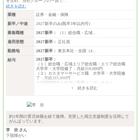
を含め、当社グループの一員で…
続きを読む
業種
証券・金融・保険
新卒／中途
2027新卒のみ(既卒3年以内可)
募集職種
2027新卒：
（1）総合職・広域…
雇用形態
2027新卒：
正社員
勤務地
2027新卒：
東京本社・全国（4…
2027新卒：
給与
（１）総合職・広域エリア総合職・エリア総合職
大学卒・大学院修了：月給310,000円
（２）カスタマーサービス職 大学卒・大学院修
了：月給265,000円
※試用期間中も給与に変更はございません
+ 続きを読む
約1年間の育児休職を経て復帰。充実した両立支援制度を活用して
がんばっています。
李 欣 さん
下肢障がい