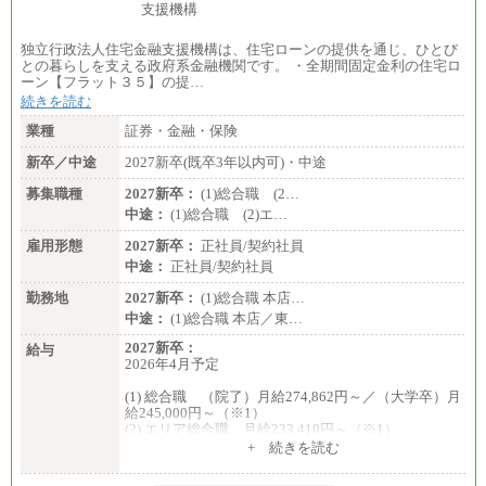
独立行政法人住宅金融支援機構は、住宅ローンの提供を通じ、ひとび
との暮らしを支える政府系金融機関です。 ・全期間固定金利の住宅ロ
ーン【フラット３５】の提…
続きを読む
業種
証券・金融・保険
新卒／中途
2027新卒(既卒3年以内可)・中途
募集職種
2027新卒：
(1)総合職 (2…
中途：
(1)総合職 (2)エ…
雇用形態
2027新卒：
正社員/契約社員
中途：
正社員/契約社員
勤務地
2027新卒：
(1)総合職 本店…
中途：
(1)総合職 本店／東…
2027新卒：
給与
2026年4月予定
(1) 総合職 （院了）月給274,862円～／（大学卒）月
給245,000円～（※1）
(2) エリア総合職 月給233,410円～（※1）
(3) アシスタントスタッフ 日給9,800円～12,500円
+ 続きを読む
（※2）
※１ 試用期間６か月（試用期間中も給与に変更