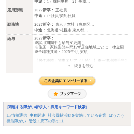
中途：
1）採用事務 2）事務…
雇用形態
2027新卒：
正社員
中途：
正社員/契約社員
勤務地
2027新卒：
東京／本社（豊島区…
中途：
北海道/札幌市 東京都…
2027新卒：
給与
※試用期間中も給与変更無し
※住居・家族形態を問わず居住地域ごとに一律金額
※全職種共通・2025年4月実績
【居住地域：関東エリア（月給） 】※一律地域手当2
5,000円含む
+ 続きを読む
大学院卒：276,100円
大学卒：250,000円
高専卒：244,800円
短大・専門3年制卒：235,300円
短大・専門2年制卒：222,600円
専門1年制卒：212,900円
【居住地域：関西エリア（月給） 】※一律地域手当1
5,000円含む
[関連する障がい者求人・採用キーワード検索]
大学院卒：266,100円
大学卒：240,000円
IT/情報通信
事務関連
社会貢献活動を実施している企業
ぼうこう
高専卒：234,800円
機能障がい
階段・廊下の手すり
短大・専門3年制卒：225,300円
短大・専門2年制卒：212,600円
専門1年制卒：202,900円