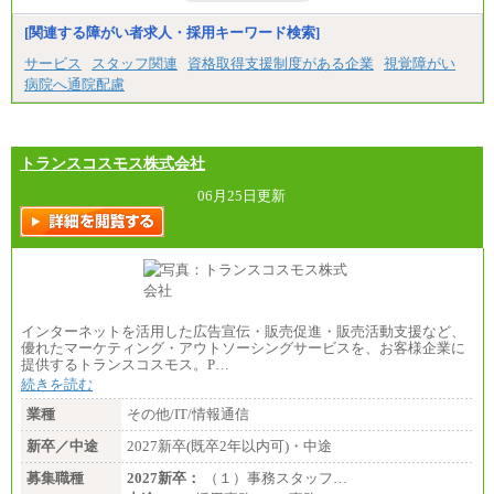
[関連する障がい者求人・採用キーワード検索]
サービス
スタッフ関連
資格取得支援制度がある企業
視覚障がい
病院へ通院配慮
トランスコスモス株式会社
06月25日更新
インターネットを活用した広告宣伝・販売促進・販売活動支援など、
優れたマーケティング・アウトソーシングサービスを、お客様企業に
提供するトランスコスモス。P…
続きを読む
業種
その他/IT/情報通信
新卒／中途
2027新卒(既卒2年以内可)・中途
募集職種
2027新卒：
（１）事務スタッフ…