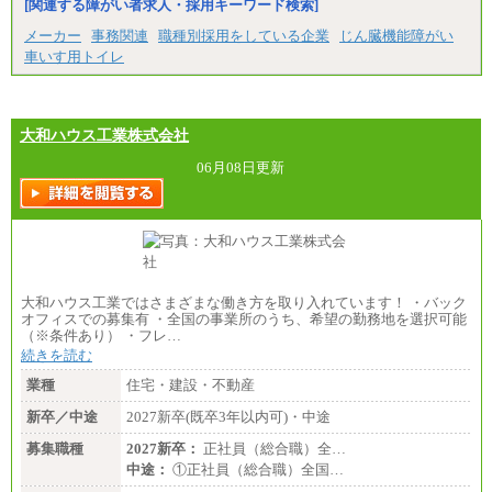
[関連する障がい者求人・採用キーワード検索]
します。
※試用期間中も給与に変更はございません
メーカー
事務関連
職種別採用をしている企業
じん臓機能障がい
車いす用トイレ
大和ハウス工業株式会社
06月08日更新
大和ハウス工業ではさまざまな働き方を取り入れています！ ・バック
オフィスでの募集有 ・全国の事業所のうち、希望の勤務地を選択可能
（※条件あり） ・フレ…
続きを読む
業種
住宅・建設・不動産
新卒／中途
2027新卒(既卒3年以内可)・中途
募集職種
2027新卒：
正社員（総合職）全…
中途：
①正社員（総合職）全国…