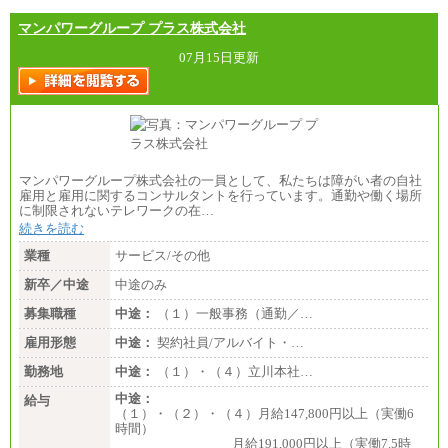
中途：
【全職種共通】
マンパワーグループ プラス株式会社
〔正社員〕
月給212,900円～330,000円
07月15日更新
※実務経験に応じてご相談させていただきます（上
記金額を超える可能性あり）
※職種8）を除き、正社員の場合勤務地は本社のみと
なります
※交通費：月5万円まで
〔契約社員〕
札幌 ：時給1,100円～1,450円
マンパワーグループ株式会社の一員として、私たちは障がい者の自社
東京 ：時給1,226円～1,400円
雇用と雇用に関するコンサルタントを行っています。通勤や働く場所
横浜 ：時給1,225円～
に制限されないテレワークの在…
川口 ：時給1,150円～
続きを読む
大阪 ：時給1,177円～1,400円
佐世保：時給1,035円～
業種
サービス/その他
沖縄 ：時給1,025円～1,350円
※給与は実務経験・職種・配属部署によって異なり
新卒／中途
中途のみ
ます
※交通費：月5万円まで
募集職種
中途：
（１）一般事務（通勤／…
雇用形態
中途：
契約社員/アルバイト・…
勤務地
中途：
（１）・（４）立川本社…
中途：
給与
（１）・（２）・（４）月給147,800円以上（実働6
時間）
月給191,000円以上（実働7.5時