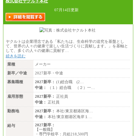
株式会社ヤクルト本社
07月14日更新
ヤクルトは企業理念である「私たちは、生命科学の追究を基盤とし
て、世界の人々の健康で楽しい生活づくりに貢献します。」を基軸と
して、多くの人々の健康に貢献す…
続きを読む
業種
メーカー
新卒／中途
2027新卒・中途
募集職種
2027新卒：
(1)総合職 (2…
中途：
（１）総合職 （２）一…
雇用形態
2027新卒：
正社員
中途：
正社員
勤務地
2027新卒：
本社/東京都港区海…
中途：
本社/東京都港区海岸１…
2027新卒：
給与
【一般職】
・専門学校卒：月給218,500円