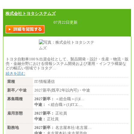
株式会社トヨタシステムズ
07月22日更新
トヨタ自動車100％出資会社として、製品開発・設計・生産・物流・販
売・金融分野における情報システム開発および運用・インフラ構築な
どの幅広い領域でトヨタグ…
続きを読む
業種
IT/情報通信
新卒／中途
2027新卒(既卒2年以内可)・中途
募集職種
2027新卒：
＜総合職＞(1)I…
中途：
＜総合職＞(1)ITエ…
雇用形態
2027新卒：
正社員
中途：
正社員
勤務地
2027新卒：
名古屋本社/名古屋…
中途：
名古屋本社/名古屋市中…