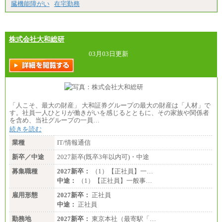
臓機能障がい
在宅勤務
株式会社大和総研
03月03日更新
「人こそ、最大の財産」 大和証券グループの最大の財産は「人材」で
す。社員一人ひとりが働きがいを感じるとともに、その家族や関係者
を含め、当社グループの一員…
続きを読む
業種
IT/情報通信
新卒／中途
2027新卒(既卒3年以内可)・中途
募集職種
2027新卒：
（1）【正社員】一…
中途：
（1）【正社員】一般事…
雇用形態
2027新卒：
正社員
中途：
正社員
勤務地
2027新卒：
東京本社（最寄駅「…