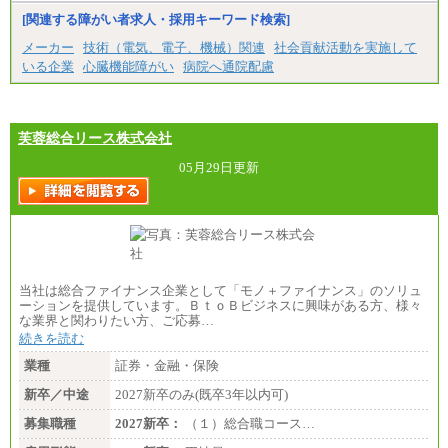
※試用期間中も給与に変更はございません。
[関連する障がい者求人・採用キーワード検索]
中途：
メーカー
技術（電気、電子、機械）関連
社会貢献活動を実施して
（１）（２）
いる企業
心臓機能障がい
病院へ通院配慮
月給：270,000円～
想定年収：490万円～1,100万円
年収例：
・610万円/28歳・月給34万円
・1,090万円/38歳・月給59万円 *残業代・家族手当
芙蓉総合リース株式会社
対象外
05月29日更新
（３）
月給：190,000円～
想定年収：340万円～610万円
年収例：
・460万円/28歳・月給26万円
・520万円/32歳・月給29万円
（４）
当社は総合ファイナンス企業として「モノ＋ファイナンス」のソリュ
月給：201,000円～
ーションを提供しています。ＢｔｏＢビジネスに興味がある方、様々
想定年収：360万円～680万円
な業界と関わりたい方、ご応募…
年収例：
続きを読む
・520万円/32歳・月給29万円
業種
証券・金融・保険
年収例は賞与含む、残業代・家族手当含まず
新卒／中途
2027新卒のみ(既卒3年以内可)
※キャリアや能力等を考慮の上、当社規定により確
定します
募集職種
2027新卒：
（１）総合職コース…
※残業手当：別途支給
※固定給に固定残業代含まず