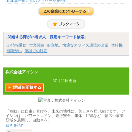
山田 成一郎さんのメッセージを読む
※試用期間中も給与に変更はございません
中途：
基本月給／20万5000円以上(正社員・準社員）
※経験、能力を考慮の上、当社規定により優遇
いたします
※自己成長支援金(10,000円）を含む
※別途、Workstyle支援金(月額4,000円）
[関連する障がい者求人・採用キーワード検索]
IT/情報通信
営業関連
好立地、快適なオフィス環境の企業
体幹機
能障がい
筆談での対応
株式会社アイシン
07月22日更新
「移動」に自由と喜びを。未来の地球に、美しさを届け続けます。 ア
イシンは、パワートレイン、走行安全、車体、LBSなど、幅広い事業
領域を展開し、自動車を…
続きを読む