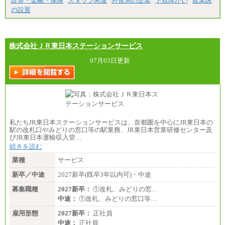
証券・金融・保険
スタッフ関連
外資系の企業
下肢障がい
産業医
の設置
株式会社ＪＲ東日本ステーションサービス
07月03日更新
私たちJR東日本ステーションサービスは、首都圏を中心にJR東日本の
駅の改札口やみどりの窓口等の駅業務、JR東日本営業研修センター及
びJR東日本運輸収入管…
続きを読む
業種
サービス
新卒／中途
2027新卒(既卒3年以内可)・中途
募集職種
2027新卒：
①改札、みどりの窓…
中途：
①改札、みどりの窓口等…
雇用形態
2027新卒：
正社員
中途：
正社員