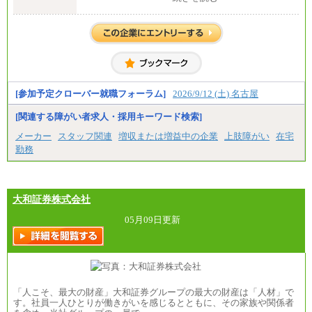
能力を考慮のうえ当社規程に基づき決定いたしま
す。
②③
・修士了／月給301,000円
・大学卒／月給282,000円
※技術系応募における、博士課程修了は大学卒(また
は修士了)の金額を最低額とし、経験・能力を考慮の
うえ当社規程に基づき決定いたします。
[参加予定クローバー就職フォーラム]
2026/9/12 (土) 名古屋
[関連する障がい者求人・採用キーワード検索]
中途：
（1）月給 246,660円
メーカー
スタッフ関連
増収または増益中の企業
上肢障がい
在宅
（2）時間給 1,500円/月給モデル\337,000～
勤務
大和証券株式会社
05月09日更新
「人こそ、最大の財産」大和証券グループの最大の財産は「人材」で
す。社員一人ひとりが働きがいを感じるとともに、その家族や関係者