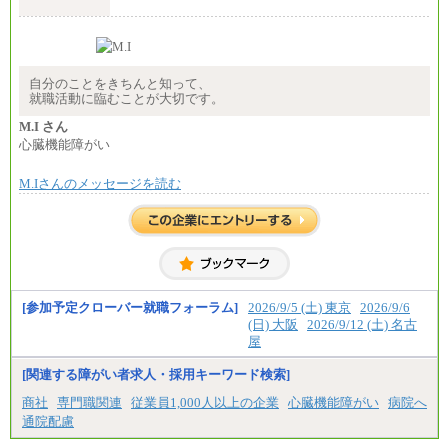
（５）235,000円（月給）～
※経験・年齢などを考慮のうえ、当社規程により優
遇します。
※業務内容・勤務形態に応じて、上記給与の範囲内
でご相談をさせていただく事があります
※試用期間中も給与に変更はございません
自分のことをきちんと知って、
就職活動に臨むことが大切です。
M.I さん
心臓機能障がい
M.Iさんのメッセージを読む
[参加予定クローバー就職フォーラム]
2026/9/5 (土) 東京
2026/9/6
(日) 大阪
2026/9/12 (土) 名古
屋
[関連する障がい者求人・採用キーワード検索]
商社
専門職関連
従業員1,000人以上の企業
心臓機能障がい
病院へ
通院配慮