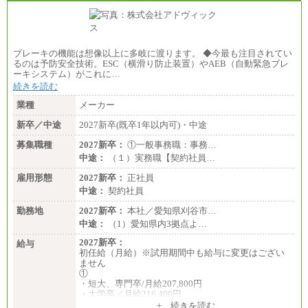
※試用期間中の条件変更：無
ブレーキの機能は想像以上に多岐に渡ります。 ◆今最も注目されてい
るのは予防安全技術。ESC（横滑り防止装置）やAEB（自動緊急ブレ
ーキシステム）がこれに…
続きを読む
業種
メーカー
新卒／中途
2027新卒(既卒1年以内可)・中途
募集職種
2027新卒：
①一般事務職：事務…
中途：
（１）実務職【契約社員…
雇用形態
2027新卒：
正社員
中途：
契約社員
勤務地
2027新卒：
本社／愛知県刈谷市…
中途：
（1）愛知県内3拠点よ…
2027新卒：
給与
初任給（月給）※試用期間中も給与に変更はござい
ません
①
・短大、専門卒/月給207,800円
・大学卒／月給216,400円
※大学院修了は大学卒の金額を最低額とし、経験・
+ 続きを読む