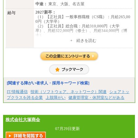
中途：
東京、大阪、名古屋
2027新卒：
給与
（1）【正社員】一般事務職種（CS職）：月給265,00
0円（大学卒）
（2）【正社員】総合職：月給310,000円（大学
卒）、月給322,000円（修士）、月給344,000円（博
士）
+ 続きを読む
※見習期間（試用期間、3か月）も給与に変更はござ
いません。
※一般事務職種（CS職）の大学院修了者は大学卒の
金額を最低額とし、
経験・能力を考慮のうえ、当社規程に基づき決定い
たします。
中途：
下記は新卒採用の給与です。経験者採用の場合、下
記を再下限としてご経験に応じた金額となります。
[関連する障がい者求人・採用キーワード検索]
（1）【正社員】一般事務職種（CS職）：月給255,00
IT/情報通信
技術（ソフトウェア、ネットワーク）関連
シェアトッ
0円（大学卒）
プクラスを誇る企業
上肢障がい
健康管理室・休憩室などがある
（2）【正社員】総合職：月給300,000円（大学卒）
※試用期間も同額
株式会社大塚商会
07月29日更新