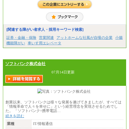
はございません）
※２ 勤務地により異なります
中途：
（1) 総合職 （院了）月給274,862円～／（大学卒）
月給245,000円～（※1）
(2) エリア総合職 月給233,410円～（※1）
(3) アシスタントスタッフ 日給9,800円～12,500円
[関連する障がい者求人・採用キーワード検索]
（※2）
※１ 試用期間６か月（試用期間中も給与に変更
証券・金融・保険
営業関連
アットホームな社風が自慢の企業
小腸
なし）
機能障がい
車いす用エレベータ
※２ 勤務地により異なる
ソフトバンク株式会社
07月14日更新
創業以来、ソフトバンクは様々な発展を遂げてきましたが、すべては
「情報革命で人々を幸せに」という経営理念を実現させるためでし
た。 「ソフトバンク=携帯電話…
続きを読む
業種
IT/情報通信