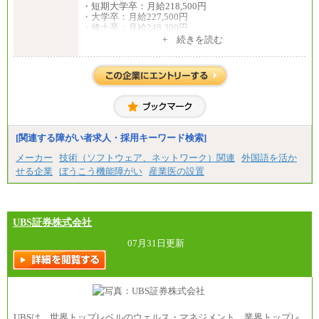
・短期大学卒：月給218,500円
・大学卒：月給227,500円
・修士卒：月給248,300円
・博士卒：月給257,300円
+ 続きを読む
【総合職】
・大学卒：月給253,500円
・修士卒：月給261,500円
・博士卒：月給270,500円
※2025年度実績
※試用期間3か月中も給与に変更はございません
中途：
[関連する障がい者求人・採用キーワード検索]
全職種共通
最低月給200,000円以上
メーカー
技術（ソフトウェア、ネットワーク）関連
外国語を活か
※試用期間中も給与に変更はございません
せる企業
ぼうこう機能障がい
産業医の設置
UBS証券株式会社
07月31日更新
UBSは、世界トップレベルのウェルス・マネジメント、業界トップレ