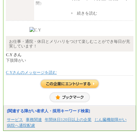
間）
（３）月給191,000円以上（実働7.5時間）
+ 続きを読む
（５）月給147,800円以上（実働6時間）
-----
時給 1,226円（実働4.5時間）
※基本給に加算して以下手当有（いずれも時
間額換算額）
お仕事・通院・休日とメリハリをつけて楽しむことができ毎日が充
・退職金相当手当 37円
実しています！
・賞与相当手当 127円
合計時給額 1,390円
C.Y さん
下肢障がい
※全ての求人において試用期間中も給与に変更はご
ざいません。
C.Yさんのメッセージを読む
[関連する障がい者求人・採用キーワード検索]
サービス
事務関連
年間休日120日以上の企業
じん臓機能障がい
病院へ通院配慮