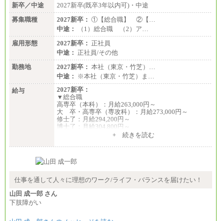
新卒／中途
2027新卒(既卒3年以内可)・中途
募集職種
2027新卒：
①【総合職】 ②【…
中途：
（1）総合職 （2）ア…
雇用形態
2027新卒：
正社員
中途：
正社員/その他
勤務地
2027新卒：
本社（東京・竹芝）…
中途：
※本社（東京・竹芝）ま…
2027新卒：
給与
▼総合職
高専卒（本科）：月給263,000円～
大 卒・高専卒（専攻科）：月給273,000円～
修士了：月給294,200円～
博士了：月給304,800円～
+ 続きを読む
※卓越した能力、高度な技術や実績をお持ちの方
で、それらを入社後の実業務において発揮できると
認められる場合は、 上記の給与に関わらず個別設定
することがあります
▼アソシエイト職
仕事を通して人々に理想のワーク/ライフ・バランスを届けたい！
月給235,000円
山田 成一郎 さん
全職種2025年度実績
下肢障がい
※営業職に支給するインセンティブは除く