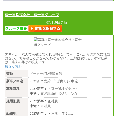
富士通株式会社・富士通グループ
07月10日更新
スマホが、なんでも教えてくれる時代。 でも、これからの未来に地図
はない。 何が起こるかなんてわからない。 正解は変わる。検索結果
は、過去の誰かの見方にす…
続きを読む
業種
メーカー/IT/情報通信
新卒／中途
2027新卒(既卒3年以内可)・中途
募集職種
2027新卒：
＜富士通株式会社＞…
中途：
事務職系のポジションな…
雇用形態
2027新卒：
正社員
中途：
正社員
勤務地
2027新卒：
・本店 〒211…