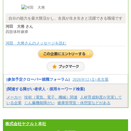
※入社時の年齢等によって異なります。
※試用期間中も給与に変更はございません
自分の能力を最大限活かし、全員が生き生きと活躍できる職場です
河田 大将 さん
四肢体幹麻痺
河田 大将さんのメッセージを読む
[参加予定クローバー就職フォーラム]
2026/9/12 (土) 名古屋
[関連する障がい者求人・採用キーワード検索]
メーカー
技術（電気、電子、機械）関連
人材育成制度が充実して
いる企業
じん臓機能障がい
健康管理室・休憩室などがある
株式会社ヤクルト本社