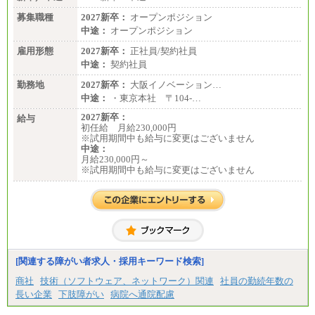
募集職種
2027新卒：
オープンポジション
中途：
オープンポジション
雇用形態
2027新卒：
正社員/契約社員
中途：
契約社員
勤務地
2027新卒：
大阪イノベーション…
中途：
・東京本社 〒104‐…
2027新卒：
給与
初任給 月給230,000円
※試用期間中も給与に変更はございません
中途：
月給230,000円～
※試用期間中も給与に変更はございません
[関連する障がい者求人・採用キーワード検索]
商社
技術（ソフトウェア、ネットワーク）関連
社員の勤続年数の
長い企業
下肢障がい
病院へ通院配慮