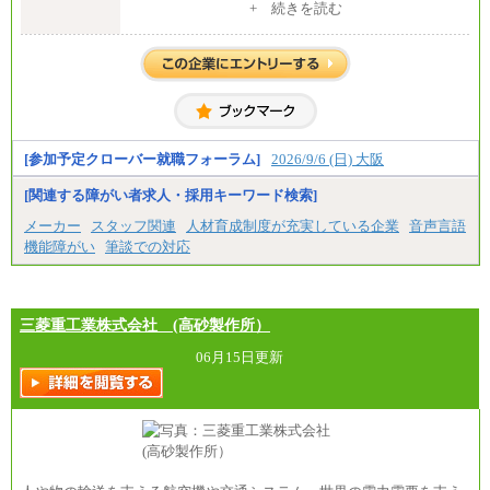
短大卒／月給 210,000円
+ 続きを読む
専門卒／月給 210,000円
※試用期間中も給与に変更はございません
※博士課程修了者は修士卒の金額を最低額とし、経
験・能力を考慮のうえ、当社規程に基づき決定いた
します
中途：
全職種共通
月給200,000円～350,000円
基本給は能力、過去の職歴を考慮の上、当社規定に
[参加予定クローバー就職フォーラム]
2026/9/6 (日) 大阪
基づき決定します。
※試用期間中も給与に変更はございません
[関連する障がい者求人・採用キーワード検索]
メーカー
スタッフ関連
人材育成制度が充実している企業
音声言語
機能障がい
筆談での対応
三菱重工業株式会社 (高砂製作所）
06月15日更新