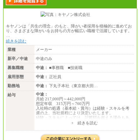
キヤノンは「共生の理念」のもと、障がい者採用を積極的に進めてお
り、さまざまな障がいをお持ちの方が幅広い職種で活躍しています。
…
続きを読む
業種
メーカー
新卒／中途
中途のみ
募集職種
中途：
■事務職 ■技術職
雇用形態
中途：
正社員
勤務地
中途：
下丸子本社（東京都大田…
中途：
給与
月給 217,000円～442,000円
想定年収 315万円～760万円
入社時の処遇（基本給・賞与）は経験・スキルを考
慮の上、当社規程により決定いたします。
経験・スキルによっては、記載額を超える場合もあ
ります。
+ 続きを読む
※試用期間中も給与に変更はございません。