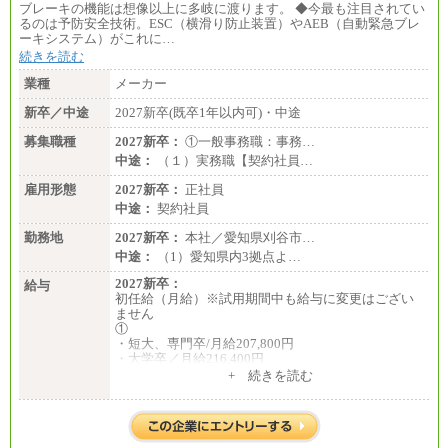
ブレーキの機能は想像以上に多岐に渡ります。 ◆今最も注目されてい
月給：201,000円～
るのは予防安全技術。ESC（横滑り防止装置）やAEB（自動緊急ブレ
想定年収：360万円～680万円
ーキシステム）がこれに…
年収例：
続きを読む
・520万円/32歳・月給29万円
業種
メーカー
年収例は賞与含む、残業代・家族手当含まず
新卒／中途
2027新卒(既卒1年以内可)・中途
※キャリアや能力等を考慮の上、当社規定により確
定します
募集職種
2027新卒：
①一般事務職：事務…
※残業手当：別途支給
中途：
（１）実務職【契約社員…
※固定給に固定残業代含まず
※試用期間中も給与に変更なし
雇用形態
2027新卒：
正社員
中途：
契約社員
勤務地
2027新卒：
本社／愛知県刈谷市…
中途：
（1）愛知県内3拠点よ…
2027新卒：
給与
初任給（月給）※試用期間中も給与に変更はござい
ません
①
・短大、専門卒/月給207,800円
・大学卒／月給216,400円
※大学院修了は大学卒の金額を最低額とし、経験・
+ 続きを読む
能力を考慮のうえ当社規程に基づき決定いたしま
す。
②③