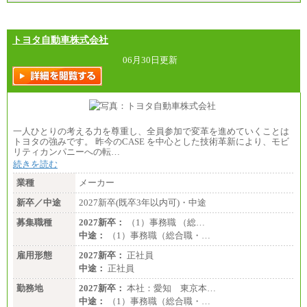
トヨタ自動車株式会社
06月30日更新
一人ひとりの考える力を尊重し、全員参加で変革を進めていくことは
トヨタの強みです。 昨今のCASE を中心とした技術革新により、モビ
リティカンパニーへの転…
続きを読む
業種
メーカー
新卒／中途
2027新卒(既卒3年以内可)・中途
募集職種
2027新卒：
（1）事務職 （総…
中途：
（1）事務職（総合職・…
雇用形態
2027新卒：
正社員
中途：
正社員
勤務地
2027新卒：
本社：愛知 東京本…
中途：
（1）事務職（総合職・…