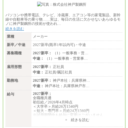
パソコンや携帯電話、テレビ、冷蔵庫、エアコン等の家電製品、新幹
線や自動車等の乗り物……実は、毎日の生活に欠かせないあらゆるモ
ノに神戸製鋼所の技術が使われ…
続きを読む
業種
メーカー
新卒／中途
2027新卒(既卒1年以内可)・中途
募集職種
2027新卒：
（1）一般事務・営…
中途：
（1）一般事務・営業事…
雇用形態
2027新卒：
正社員
中途：
正社員/嘱託社員
勤務地
2027新卒：
神戸本社：兵庫県神…
中途：
神戸本社：兵庫県神戸市…
2027新卒：
給与
全職種共通
初任給／2026年4月時点
＜大学卒＞月給26万1540円
＜短大・専門卒＞月給24万1560円
※試用期間中も給与に変更はございません
中途：
+ 続きを読む
全職種共通
月給24万円～