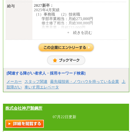
2027新卒：
給与
2025年4月実績
（1）事務職 （2）技術職
学部卒業相当：月給275,000円
修士修了相当：月給300,000円
高専卒業：月給233,000円
+ 続きを読む
（3）業務職
大学院修了・大学卒業：月給21万円
短期大学・専門学校（2年制）卒業：月給20万円
※博士修了の方については、専門性や担当業務を考
慮して給与を決定いたします
※試用期間中も給与に変更はございません
中途：
（1）事務職（総合職・正社員） （2）技術職（総
[関連する障がい者求人・採用キーワード検索]
合職・正社員）
月給 208,000円以上
メーカー
スタッフ関連
最先端技術・ノウハウを持っている企業
上
経験、能力等を考慮し、弊社規定により決定
肢障がい
車いす用エレベータ
試用期間中も給与に変更はございません
（3）技能職（正社員）
基本給
月給 182,400円以上
株式会社神戸製鋼所
07月22日更新