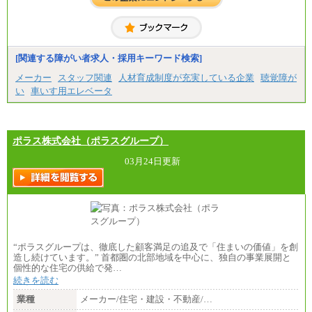
[関連する障がい者求人・採用キーワード検索]
メーカー
スタッフ関連
人材育成制度が充実している企業
聴覚障が
い
車いす用エレベータ
ポラス株式会社（ポラスグループ）
03月24日更新
“ポラスグループは、徹底した顧客満足の追及で「住まいの価値」を創
造し続けています。” 首都圏の北部地域を中心に、独自の事業展開と
個性的な住宅の供給で発…
続きを読む
業種
メーカー/住宅・建設・不動産/…