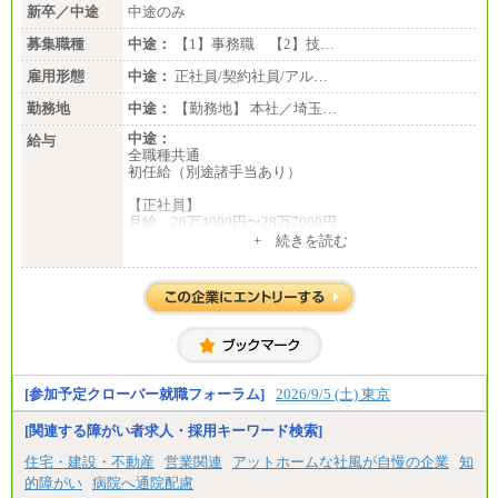
新卒／中途
中途のみ
募集職種
中途：
【1】事務職 【2】技…
雇用形態
中途：
正社員/契約社員/アル…
勤務地
中途：
【勤務地】 本社／埼玉…
中途：
給与
全職種共通
初任給（別途諸手当あり）
【正社員】
月給 26万4000円〜28万7000円
+ 続きを読む
【契約社員】
月給 21万6300円〜27万1200円
【アルバイト・パート・時給制】
千葉／1,290円～、東京／1,390円～、埼玉/1,315円
～、
神奈川/1,390円～、静岡/1,240円～、滋賀/1,220円
～、
愛知/1,290円～
[参加予定クローバー就職フォーラム]
2026/9/5 (土) 東京
※正社員・契約社員登用制度あり
※上記給与をベースにスキル・経験に応じて、決定
[関連する障がい者求人・採用キーワード検索]
します。
※試用期間中も給与に変更はございません
住宅・建設・不動産
営業関連
アットホームな社風が自慢の企業
知
的障がい
病院へ通院配慮