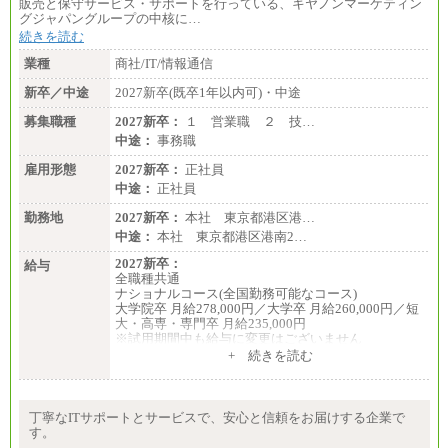
販売と保守サービス・サポートを行っている、キヤノンマーケティン
グジャパングループの中核に…
続きを読む
業種
商社/IT/情報通信
新卒／中途
2027新卒(既卒1年以内可)・中途
募集職種
2027新卒：
１ 営業職 ２ 技…
中途：
事務職
雇用形態
2027新卒：
正社員
中途：
正社員
勤務地
2027新卒：
本社 東京都港区港…
中途：
本社 東京都港区港南2…
2027新卒：
給与
全職種共通
ナショナルコース(全国勤務可能なコース)
大学院卒 月給278,000円／大学卒 月給260,000円／短
大・高専・専門卒 月給235,000円
※試用期間中も給与に変更はございません
+ 続きを読む
エリアコース(一定地域であれば移動可能なコース)
大学院卒 月給264,000円／大学卒 月給250,000円／短
大・高専・専門卒 月給225,000円
※試用期間中も給与に変更はございません
丁寧なITサポートとサービスで、安心と信頼をお届けする企業で
中途：
す。
月給：250,000円～400,000円