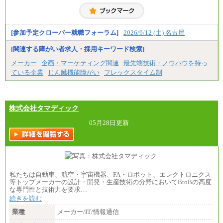
・修士了／月給301,000円
・大学卒／月給282,000円
※技術系応募における、博士課程修了は大学卒(また
は修士了)の金額を最低額とし、経験・能力を考慮の
うえ当社規程に基づき決定いたします。
[参加予定クローバー就職フォーラム]
2026/9/12 (土) 名古屋
[関連する障がい者求人・採用キーワード検索]
中途：
（1）月給 246,660円
メーカー
企画・マーケティング関連
最先端技術・ノウハウを持っ
（2）時間給 1,500円/月給モデル\337,000～
ている企業
じん臓機能障がい
フレックスタイム制
株式会社タマディック
05月28日更新
私たちは自動車、航空・宇宙機器、FA・ロボット、エレクトロニクス
等トップメーカーの設計・開発・生産技術の分野においてBtoBの高度
な専門性と技術力を要求…
続きを読む
業種
メーカー/IT/情報通信