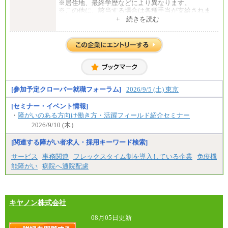
※居住地、最終学歴などにより異なります。
※この他に、該当する場合は各種手当が支給されま
す。
+ 続きを読む
※試用期間中も給与に変更はございません。
中途：
全職種共通
初任給／月給263,000円～
※居住地、年齢により異なります。
※この他に、該当する場合は各種手当が支給されま
す。
※試用期間中も給与に変更はございません
[参加予定クローバー就職フォーラム]
2026/9/5 (土) 東京
[セミナー・イベント情報]
・
障がいのある方向け働き方・活躍フィールド紹介セミナー
2026/9/10 (木）
[関連する障がい者求人・採用キーワード検索]
サービス
事務関連
フレックスタイム制を導入している企業
免疫機
能障がい
病院へ通院配慮
キヤノン株式会社
08月05日更新