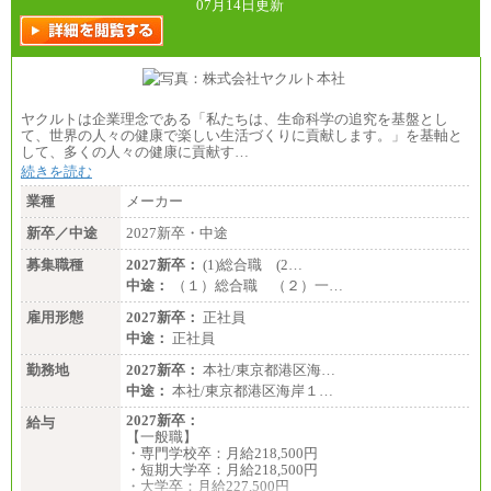
07月14日更新
ヤクルトは企業理念である「私たちは、生命科学の追究を基盤とし
て、世界の人々の健康で楽しい生活づくりに貢献します。」を基軸と
して、多くの人々の健康に貢献す…
続きを読む
業種
メーカー
新卒／中途
2027新卒・中途
募集職種
2027新卒：
(1)総合職 (2…
中途：
（１）総合職 （２）一…
雇用形態
2027新卒：
正社員
中途：
正社員
勤務地
2027新卒：
本社/東京都港区海…
中途：
本社/東京都港区海岸１…
2027新卒：
給与
【一般職】
・専門学校卒：月給218,500円
・短期大学卒：月給218,500円
・大学卒：月給227,500円