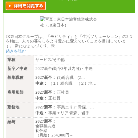
JR東日本グループは、「モビリティ」と「生活ソリューション」の2つ
を軸に、人々の暮らしをより豊かに変えていくことを目指していま
す。 新たなまちづくり、未…
続きを読む
業種
サービス/その他
新卒／中途
2027新卒(既卒3年以内可)・中途
募集職種
2027新卒：
(1)総合職 (2…
中途：
（１）総合職 （２）地…
雇用形態
2027新卒：
正社員
中途：
正社員
勤務地
2027新卒：
事業エリア 青森、…
中途：
事業エリア 青森、岩手…
2027新卒：
給与
全職種共通
初任給
（月給）254,000円～