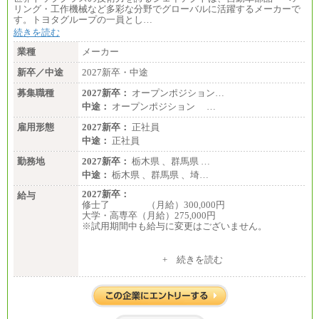
リング・工作機械など多彩な分野でグローバルに活躍するメーカーで
す。トヨタグループの一員とし…
続きを読む
業種
メーカー
新卒／中途
2027新卒・中途
募集職種
2027新卒：
オープンポジション…
中途：
オープンポジション …
雇用形態
2027新卒：
正社員
中途：
正社員
勤務地
2027新卒：
栃木県 、群馬県 …
中途：
栃木県 、群馬県 、埼…
2027新卒：
給与
修士了 （月給）300,000円
大学・高専卒（月給）275,000円
※試用期間中も給与に変更はございません。
中途：
+ 続きを読む
修士了 （月給）300,000円
大学・高専卒（月給）275,000円
※試用期間中も給与に変更はございません。