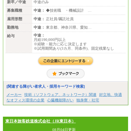
新卒／中途
中途のみ
募集職種
中途：
◆技術職 ・機械設計 …
雇用形態
中途：
正社員/嘱託社員
勤務地
中途：
東京都、神奈川県、愛知…
中途：
給与
月給190,000円以上
※経験・能力に応じ決定します
※試用期間あり(3カ月、同条件)、固定残業なし
[関連する障がい者求人・採用キーワード検索]
メーカー
技術（ソフトウェア、ネットワーク）関連
好立地、快適
なオフィス環境の企業
心臓機能障がい
独身寮・社宅
東日本旅客鉄道株式会社（JR東日本）
08月04日更新