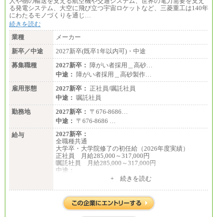
人や物の輸送を支える航空機や交通システム、世界の電力需要を支え
る発電システム、大空に飛び立つ宇宙ロケットなど、三菱重工は140年
にわたるモノづくりを通じ…
続きを読む
業種
メーカー
新卒／中途
2027新卒(既卒1年以内可)・中途
募集職種
2027新卒：
障がい者採用＿高砂…
中途：
障がい者採用＿高砂製作…
雇用形態
2027新卒：
正社員/嘱託社員
中途：
嘱託社員
勤務地
2027新卒：
〒676-8686…
中途：
〒676-8686 …
2027新卒：
給与
全職種共通
大学卒・大学院修了の初任給（2026年度実績）
正社員 月給285,000～317,000円
嘱託社員 月給285,000～317,000円
中途：
全職種共通
+ 続きを読む
月給217,650円～
（経験・能力等を踏まえて、当社規定により支給し
ます）