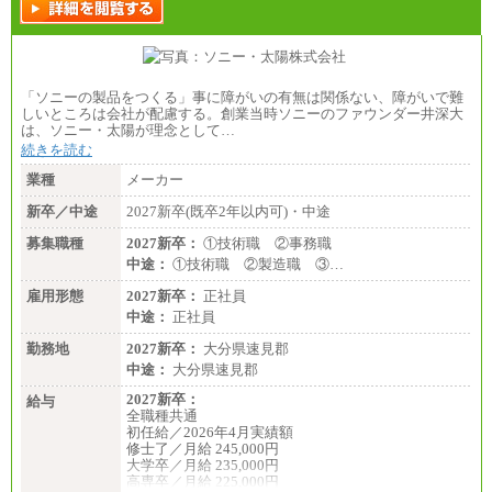
「ソニーの製品をつくる」事に障がいの有無は関係ない、障がいで難
しいところは会社が配慮する。創業当時ソニーのファウンダー井深大
は、ソニー・太陽が理念として…
続きを読む
業種
メーカー
新卒／中途
2027新卒(既卒2年以内可)・中途
募集職種
2027新卒：
①技術職 ②事務職
中途：
①技術職 ②製造職 ③…
雇用形態
2027新卒：
正社員
中途：
正社員
勤務地
2027新卒：
大分県速見郡
中途：
大分県速見郡
2027新卒：
給与
全職種共通
初任給／2026年4月実績額
修士了／月給 245,000円
大学卒／月給 235,000円
高専卒／月給 225,000円