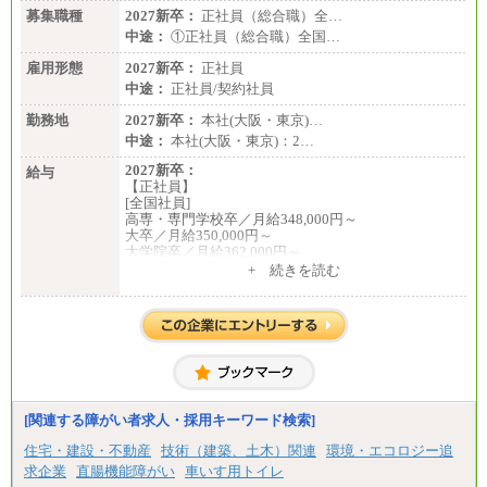
募集職種
2027新卒：
正社員（総合職）全…
中途：
①正社員（総合職）全国…
雇用形態
2027新卒：
正社員
中途：
正社員/契約社員
勤務地
2027新卒：
本社(大阪・東京)…
中途：
本社(大阪・東京)：2…
2027新卒：
給与
【正社員】
[全国社員]
高専・専門学校卒／月給348,000円～
大卒／月給350,000円～
大学院卒／月給362,000円～
[地域社員]月給295,000円～
+ 続きを読む
中途：
【正社員】
[全国社員]月給348,000円～
[地域社員]月給295,000円～
※試用期間中も給与に変更はございません
【契約社員】月給200,000円～
[関連する障がい者求人・採用キーワード検索]
住宅・建設・不動産
技術（建築、土木）関連
環境・エコロジー追
求企業
直腸機能障がい
車いす用トイレ