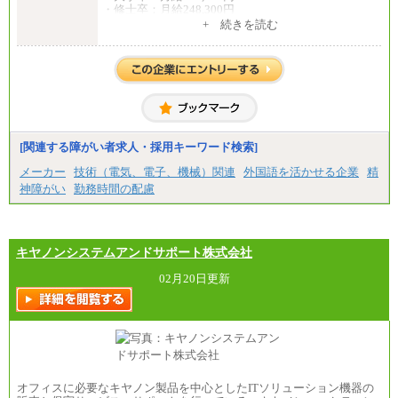
・修士卒：月給248,300円
・博士卒：月給257,300円
+ 続きを読む
【総合職】
・大学卒：月給253,500円
・修士卒：月給261,500円
・博士卒：月給270,500円
※2025年度実績
※試用期間3か月中も給与に変更はございません
中途：
[関連する障がい者求人・採用キーワード検索]
全職種共通
最低月給200,000円以上
メーカー
技術（電気、電子、機械）関連
外国語を活かせる企業
精
※試用期間中も給与に変更はございません
神障がい
勤務時間の配慮
キヤノンシステムアンドサポート株式会社
02月20日更新
オフィスに必要なキヤノン製品を中心としたITソリューション機器の