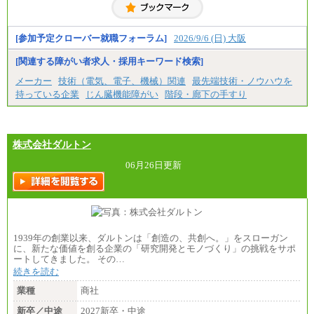
[参加予定クローバー就職フォーラム]
2026/9/6 (日) 大阪
[関連する障がい者求人・採用キーワード検索]
メーカー
技術（電気、電子、機械）関連
最先端技術・ノウハウを
持っている企業
じん臓機能障がい
階段・廊下の手すり
株式会社ダルトン
06月26日更新
1939年の創業以来、ダルトンは「創造の、共創へ。」をスローガン
に、新たな価値を創る企業の「研究開発とモノづくり」の挑戦をサポ
ートしてきました。 その…
続きを読む
業種
商社
新卒／中途
2027新卒・中途