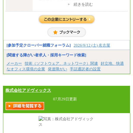
・大学卒／月給282,000円
+ 続きを読む
・高専卒（専攻科）／月給282,000円
・高専卒（本科）／月給256,000円
一般事務職
・博士修了、修士修了、大学卒／月給206,400円
・高専卒（専攻科）／月給206,400円
・高専卒（本科）月給197,800円
・短大卒／月給197,800円
・専門卒（2年）／月給197,800円
[参加予定クローバー就職フォーラム]
2026/9/12 (土) 名古屋
※試用期間中も給与に変更はございません。
[関連する障がい者求人・採用キーワード検索]
中途：
メーカー
技術（ソフトウェア、ネットワーク）関連
好立地、快適
（１）（２）
なオフィス環境の企業
発達障がい
手話通訳者の設置
月給：270,000円～
想定年収：490万円～1,100万円
年収例：
・610万円/28歳・月給34万円
・1,090万円/38歳・月給59万円 *残業代・家族手当
株式会社アドヴィックス
対象外
07月29日更新
（３）
月給：190,000円～
想定年収：340万円～610万円
年収例：
・460万円/28歳・月給26万円
・520万円/32歳・月給29万円
（４）