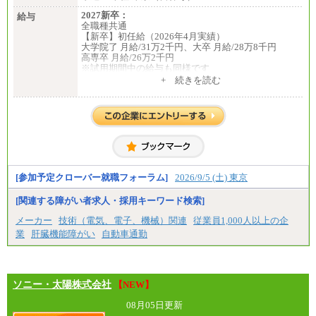
2027新卒：
給与
全職種共通
【新卒】初任給（2026年4月実績）
大学院了 月給/31万2千円、大卒 月給/28万8千円
高専卒 月給/26万2千円
※試用期間中の給与も同様です
中途：
+ 続きを読む
全職種共通
【中途】月給19万8千円～
※勤務地によって異なります。
※経験やスキルを考慮し、規定により決定します。
※試用期間中も給与に変更はございません。
[参加予定クローバー就職フォーラム]
2026/9/5 (土) 東京
[関連する障がい者求人・採用キーワード検索]
メーカー
技術（電気、電子、機械）関連
従業員1,000人以上の企
業
肝臓機能障がい
自動車通勤
ソニー・太陽株式会社
【NEW】
08月05日更新