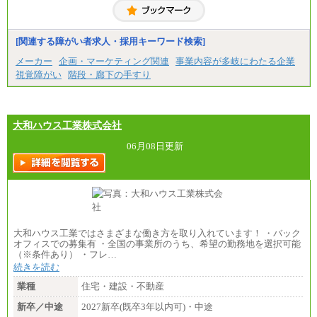
[関連する障がい者求人・採用キーワード検索]
メーカー
企画・マーケティング関連
事業内容が多岐にわたる企業
視覚障がい
階段・廊下の手すり
大和ハウス工業株式会社
06月08日更新
大和ハウス工業ではさまざまな働き方を取り入れています！ ・バック
オフィスでの募集有 ・全国の事業所のうち、希望の勤務地を選択可能
（※条件あり） ・フレ…
続きを読む
業種
住宅・建設・不動産
新卒／中途
2027新卒(既卒3年以内可)・中途