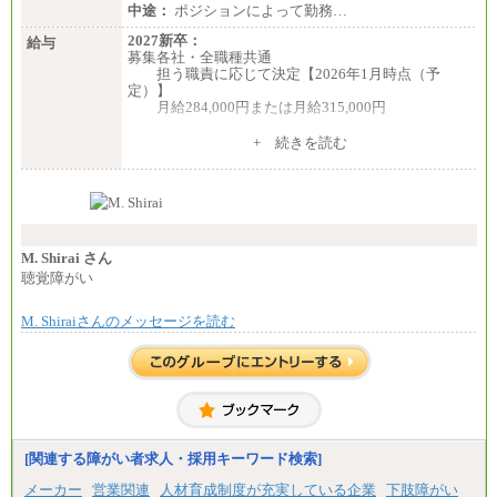
中途：
ポジションによって勤務…
2027新卒：
給与
募集各社・全職種共通
担う職責に応じて決定【2026年1月時点（予
定）】
月給284,000円または月給315,000円
※入社後早期から、自律的な業務遂行が求めら
+ 続きを読む
れる職務を担う方については、月額給与315,000円で
す。
なお、高度なスキルや専門性を持ち、より高
い職責を担う方については、さらに高い金額を個別
に設定します。
※習熟度を上げるための育成が一定期間必要で
上司の指示に基づき職務を遂行する方については、
M. Shirai さん
月額給与284,000円となります。
聴覚障がい
※個別に設定する給与については、選考の過程
で決定していきます。
M. Shiraiさんのメッセージを読む
※上記に加え、所定労働時間外に勤務をした場
合には、時間外勤務手当を支給します。
※試用期間中も給与に変更はございません。
中途：
＜募集各社・全職種共通＞
月給21万円以上～
※試用期間中の給与に変更はありません。
[関連する障がい者求人・採用キーワード検索]
※経験・能力を考慮し、当社規定により決定いたし
メーカー
営業関連
人材育成制度が充実している企業
下肢障がい
ます。