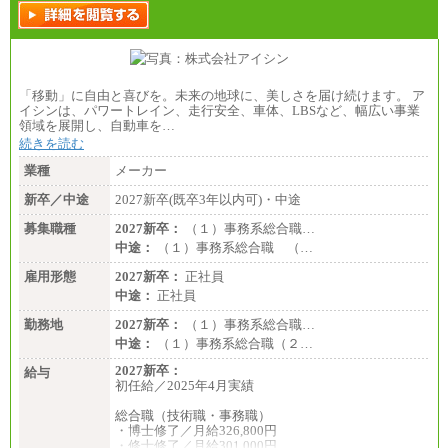
「移動」に自由と喜びを。未来の地球に、美しさを届け続けます。 ア
イシンは、パワートレイン、走行安全、車体、LBSなど、幅広い事業
領域を展開し、自動車を…
続きを読む
業種
メーカー
新卒／中途
2027新卒(既卒3年以内可)・中途
募集職種
2027新卒：
（１）事務系総合職…
中途：
（１）事務系総合職 （…
雇用形態
2027新卒：
正社員
中途：
正社員
勤務地
2027新卒：
（１）事務系総合職…
中途：
（１）事務系総合職（２…
2027新卒：
給与
初任給／2025年4月実績
総合職（技術職・事務職）
・博士修了／月給326,800円
・修士修了／月給301,000円