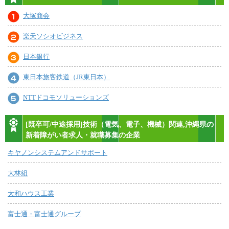
大塚商会
楽天ソシオビジネス
日本銀行
東日本旅客鉄道（JR東日本）
NTTドコモソリューションズ
[既卒可/中途採用]技術（電気、電子、機械）関連,沖縄県の
新着障がい者求人・就職募集の企業
キヤノンシステムアンドサポート
大林組
大和ハウス工業
富士通・富士通グループ