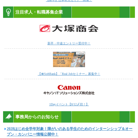
注目求人・転職募集企業
新卒・中途エントリー受付中！
【〓SoftBank】「Real Jobセミナー」募集中！
1Dayイベント【8/12〆切！】
事務局からのお知らせ
2028はじめ全学年対象！障がいのある学生のためのインターンシップ＆オー
プン・カンパニー情報公開中！