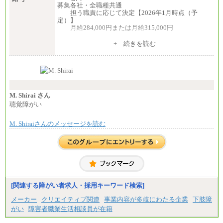
募集各社・全職種共通
担う職責に応じて決定【2026年1月時点（予
定）】
月給284,000円または月給315,000円
※入社後早期から、自律的な業務遂行が求めら
+ 続きを読む
れる職務を担う方については、月額給与315,000円で
す。
なお、高度なスキルや専門性を持ち、より高
い職責を担う方については、さらに高い金額を個別
に設定します。
※習熟度を上げるための育成が一定期間必要で
上司の指示に基づき職務を遂行する方については、
M. Shirai さん
月額給与284,000円となります。
聴覚障がい
※個別に設定する給与については、選考の過程
で決定していきます。
M. Shiraiさんのメッセージを読む
※上記に加え、所定労働時間外に勤務をした場
合には、時間外勤務手当を支給します。
※試用期間中も給与に変更はございません。
中途：
＜募集各社・全職種共通＞
月給21万円以上～
※試用期間中の給与に変更はありません。
[関連する障がい者求人・採用キーワード検索]
※経験・能力を考慮し、当社規定により決定いたし
メーカー
クリエイティブ関連
事業内容が多岐にわたる企業
下肢障
ます。
がい
障害者職業生活相談員が在籍