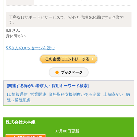
エリアコース(一定地域であれば移動可能なコース)
大学院卒 月給264,000円／大学卒 月給250,000円／短
大・高専・専門卒 月給225,000円
※試用期間中も給与に変更はございません
丁寧なITサポートとサービスで、安心と信頼をお届けする企業で
中途：
す。
月給：250,000円～400,000円
想定年収：4,000,000円～6,000,000円
S.S さん
※試用期間中も給与に変更はございません。
身体障がい
S.Sさんのメッセージを読む
[関連する障がい者求人・採用キーワード検索]
IT/情報通信
営業関連
資格取得支援制度がある企業
上肢障がい
病
院へ通院配慮
株式会社大林組
07月06日更新