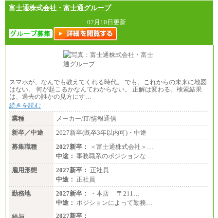
富士通株式会社・富士通グループ
07月10日更新
スマホが、なんでも教えてくれる時代。 でも、これからの未来に地図
はない。 何が起こるかなんてわからない。 正解は変わる。検索結果
は、過去の誰かの見方にす…
続きを読む
業種
メーカー/IT/情報通信
新卒／中途
2027新卒(既卒3年以内可)・中途
募集職種
2027新卒：
＜富士通株式会社＞…
中途：
事務職系のポジションな…
雇用形態
2027新卒：
正社員
中途：
正社員
勤務地
2027新卒：
・本店 〒211…
中途：
ポジションによって勤務…
2027新卒：
給与