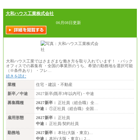
大和ハウス工業株式会社
06月08日更新
大和ハウス工業ではさまざまな働き方を取り入れています！ ・バック
オフィスでの募集有 ・全国の事業所のうち、希望の勤務地を選択可能
（※条件あり） ・フレ…
続きを読む
業種
住宅・建設・不動産
新卒／中途
2027新卒(既卒3年以内可)・中途
募集職種
2027新卒：
正社員（総合職）全…
中途：
①正社員（総合職）全国…
雇用形態
2027新卒：
正社員
中途：
正社員/契約社員
勤務地
2027新卒：
本社(大阪・東京)…
中途：
本社(大阪・東京)：2…