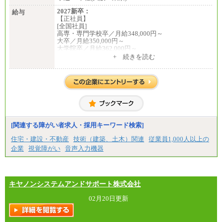
2027新卒：
給与
【正社員】
[全国社員]
高専・専門学校卒／月給348,000円～
大卒／月給350,000円～
大学院卒／月給362,000円～
[地域社員]月給295,000円～
+ 続きを読む
中途：
【正社員】
[全国社員]月給348,000円～
[地域社員]月給295,000円～
※試用期間中も給与に変更はございません
【契約社員】月給200,000円～
[関連する障がい者求人・採用キーワード検索]
住宅・建設・不動産
技術（建築、土木）関連
従業員1,000人以上の
企業
視覚障がい
音声入力機器
キヤノンシステムアンドサポート株式会社
02月20日更新