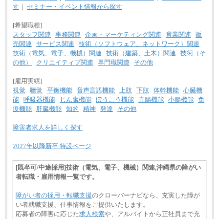
す
｜
セミナー・イベント情報から探す
[希望職種]
スタッフ関連
事務関連
企画・マーケティング関連
営業関連
販
売関連
サービス関連
技術（ソフトウェア、ネットワーク）関連
技術（電気、電子、機械）関連
技術（建築、土木）関連
技術（そ
の他）
クリエイティブ関連
専門職関連
その他
[雇用実績]
視覚
聴覚
平衡機能
音声言語機能
上肢
下肢
体幹機能
心臓機
能
呼吸器機能
じん臓機能
ぼうこう機能
直腸機能
小腸機能
免
疫機能
肝臓機能
知的
精神
発達
その他
障害者求人を詳しく探す
2027年以降新卒 特設ページ
[既卒可/中途採用]技術（電気、電子、機械）関連,沖縄県の障がい
者転職・雇用情報一覧です。
障がい者の採用・転職支援
のクローバーナビなら、充実した障が
い者就職支援、仕事情報をご提供いたします。
応募者の障害に応じた
求人検索
や、アルバイトから正社員まで充