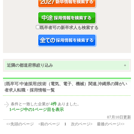
既卒者可の新卒求人も検索する
近隣の都道府県絞り込み
+
[既卒可/中途採用]技術（電気、電子、機械）関連,沖縄県の障がい
者求人転職・採用情報一覧
4件
条件と一致した企業が
ありました。
1ページ中の1ページ目を表示
07月10日更新
<<先頭のページ
<前のページ
1
次のページ>
最後のページ>>