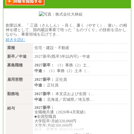
創業以来、「 三箴（さんしん）－良く、廉く（やすく）、速い」の精
神を礎として、国内建設事業で培った「ものづくり」の技術を活かし
ながら、事業領域を広げてき…
続きを読む
業種
住宅・建設・不動産
新卒／中途
2027新卒(既卒3年以内可)・中途
募集職種
2027新卒：
（1）事務（2）土…
中途：
（1）事務（2）土木（…
雇用形態
2027新卒：
正社員
中途：
正社員
勤務地
2027新卒：
本支店および全国（…
中途：
北海道／宮城県／埼玉県…
2027新卒：
給与
全職種共通（2026年4月実績）
■全国型職員
大学院卒/月給320,000円
大学卒/月給300,000円
短大・高専卒/月給270,000円