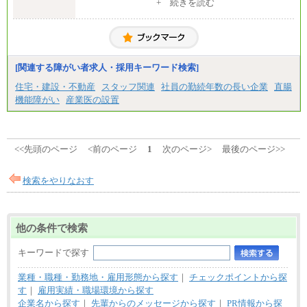
+ 続きを読む
■拠点型職員※
大学院卒/月給256,000円～288,000円
大学卒/月給240,000円～270,000円
短大・高専卒/月給216,000円～243,000円
■特定職員※
[関連する障がい者求人・採用キーワード検索]
大学院卒/月給234,000円～263,000円
大学卒/月給219,000円～246,000円
住宅・建設・不動産
スタッフ関連
社員の勤続年数の長い企業
直腸
短大・高専卒/月給197,000円～222,000円
機能障がい
産業医の設置
※拠点型職員、特定職員の給与は、生活の拠点が定
まることによるメリットおよび地域ごとの生計費な
どの地域差指数を勘案して拠点ごとに定めていま
す。
<<先頭のページ
<前のページ
1
次のページ>
最後のページ>>
中途：
全職種共通
月給制
検索をやりなおす
226,600円～390,100円（勤務地域等により異なりま
す）
・ご経験やスキルを考慮し、選考の中で決定いたし
ます。
他の条件で検索
・試用期間中も同額支給します。
キーワードで探す
業種・職種・勤務地・雇用形態から探す
｜
チェックポイントから探
す
｜
雇用実績・職場環境から探す
企業名から探す
｜
先輩からのメッセージから探す
｜
PR情報から探