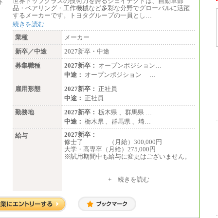
世界トップクラスの技術力を誇るジェイテクトは、自動車部
品・ベアリング・工作機械など多彩な分野でグローバルに活躍
するメーカーです。トヨタグループの一員とし…
続きを読む
業種
メーカー
新卒／中途
2027新卒・中途
募集職種
2027新卒：
オープンポジション…
中途：
オープンポジション …
雇用形態
2027新卒：
正社員
中途：
正社員
勤務地
2027新卒：
栃木県 、群馬県 …
中途：
栃木県 、群馬県 、埼…
2027新卒：
給与
修士了 （月給）300,000円
大学・高専卒（月給）275,000円
※試用期間中も給与に変更はございません。
中途：
+ 続きを読む
修士了 （月給）300,000円
大学・高専卒（月給）275,000円
※試用期間中も給与に変更はございません。