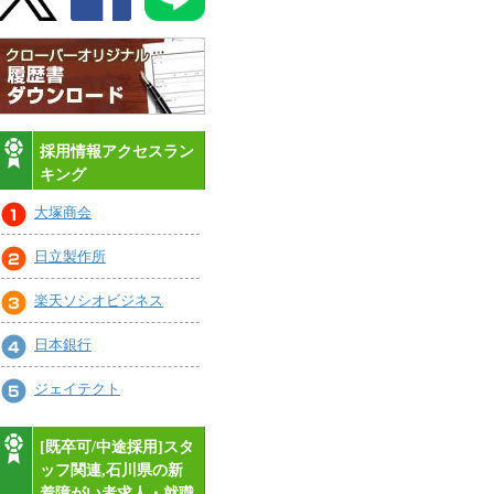
採用情報アクセスラン
キング
大塚商会
日立製作所
楽天ソシオビジネス
日本銀行
ジェイテクト
[既卒可/中途採用]スタ
ッフ関連,石川県の新
着障がい者求人・就職