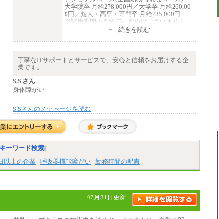
大学院卒 月給278,000円／大学卒 月給260,00
0円／短大・高専・専門卒 月給235,000円
※試用期間中も給与に変更はございません
+ 続きを読む
エリアコース(一定地域であれば移動可能なコ
ース)
大学院卒 月給264,000円／大学卒 月給250,00
0円／短大・高専・専門卒 月給225,000円
丁寧なITサポートとサービスで、安心と信頼をお届けする企
※試用期間中も給与に変更はございません
業です。
中途：
月給：250,000円～400,000円
S.S さん
想定年収：4,000,000円～6,000,000円
身体障がい
※試用期間中も給与に変更はございません。
S.Sさんのメッセージを読む
キーワード検索]
0日以上の企業
呼吸器機能障がい
勤務時間の配慮
07月31日更新