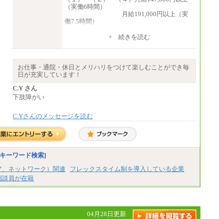
（実働6時間）
月給191,000円以上（実
働7.5時間）
（３）月給191,000円以上（実働7.5時間）
+ 続きを読む
（５）月給147,800円以上（実働6時間）
-----
時給 1,226円（実働4.5時間）
お仕事・通院・休日とメリハリをつけて楽しむことができ毎
※基本給に加算して以下手当有（いず
日が充実しています！
れも時間額換算額）
・退職金相当手当 37円
C.Y さん
・賞与相当手当 127円
下肢障がい
合計時給額 1,390円
C.Yさんのメッセージを読む
※全ての求人において試用期間中も給与に変
更はございません。
キーワード検索]
ア、ネットワーク）関連
フレックスタイム制を導入している企業
相談員が在籍
04月28日更新