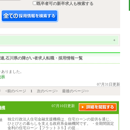
既卒者可の新卒求人も検索する
+
フ関連,石川県の障がい者求人転職・採用情報一覧
件
ありました。
表示
07月31日更新
ジ
<前のページ
1
次のページ>
最後のページ>>
07月10日更新
機構
独立行政法人住宅金融支援機構は、住宅ローンの提供を通じ、
ひとびとの暮らしを支える政府系金融機関です。 ・全期間固定
金利の住宅ローン【フラット３５】の提…