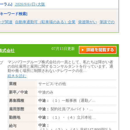
ーラム]
2026/9/6 (日) 大阪
キーワード検索]
ング関連
自動車通勤可（駐車場のある）企業
発達障がい
筆談での
07月15日更新
株式会社
マンパワーグループ株式会社の一員として、私たちは障がい者
の自社雇用と雇用に関するコンサルタントを行っています。通
勤や働く場所に制限されないテレワークの在…
続きを読む
業種
サービス/その他
新卒／中途
中途のみ
募集職種
中途：
（１）一般事務（通勤／…
雇用形態
中途：
契約社員/アルバイト・…
勤務地
中途：
（１）・（４）立川本社…
中途：
給与
（１）・（２）・（４）月給147,800円以上