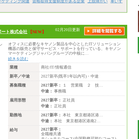
ーケティング関連
資格取得支援制度がある企業
上肢障がい
車いす
(3) アシスタントスタッフ 日給9,800円～12,
500円（※2）
※１ 試用期間６か月（試用期間中も給与
に変更なし）
※２ 勤務地により異なる
02月20日更新
ポート株式会社
【NEW】
オフィスに必要なキヤノン製品を中心としたITソリューション
機器の販売と保守サービス・サポートを行っている、キヤノン
マーケティングジャパングループの中核に…
続きを読む
業種
商社/IT/情報通信
新卒／中途
2027新卒(既卒1年以内可)・中途
募集職種
2027新卒：
１ 営業職 ２ 技…
中途：
事務職
雇用形態
2027新卒：
正社員
中途：
正社員
勤務地
2027新卒：
本社 東京都港区港…
中途：
本社 東京都港区港南2…
2027新卒：
給与
全職種共通
ナショナルコース(全国勤務可能なコース)