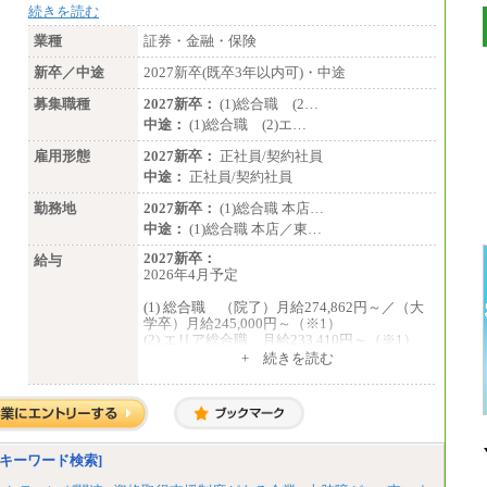
続きを読む
業種
証券・金融・保険
新卒／中途
2027新卒(既卒3年以内可)・中途
募集職種
2027新卒：
(1)総合職 (2…
中途：
(1)総合職 (2)エ…
雇用形態
2027新卒：
正社員/契約社員
中途：
正社員/契約社員
勤務地
2027新卒：
(1)総合職 本店…
中途：
(1)総合職 本店／東…
2027新卒：
給与
2026年4月予定
(1) 総合職 （院了）月給274,862円～／（大
学卒）月給245,000円～（※1）
(2) エリア総合職 月給233,410円～（※1）
(3) アシスタントスタッフ 日給9,800円～12,
+ 続きを読む
500円（※2）
※１ 試用期間６か月（試用期間中も給与
に変更はございません）
※２ 勤務地により異なります
中途：
（1) 総合職 （院了）月給274,862円～／
キーワード検索]
（大学卒）月給245,000円～（※1）
(2) エリア総合職 月給233,410円～（※1）