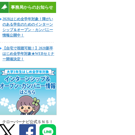
事務局からのお知らせ
2028はじめ全学年対象！障がい
のある学生のためのインターン
シップ＆オープン・カンパニー
情報公開中！
【自宅で視聴可能！】2028新卒
はじめ全学年対象★WEBセミナ
ー開催決定！
クローバーナビ公式ＳＮＳ！