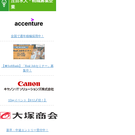
注目求人・転職募集企
業
全国で通年積極採用中！
【〓SoftBank】「Real Jobセミナー」募
集中！
1Dayイベント【8/12〆切！】
新卒・中途エントリー受付中！