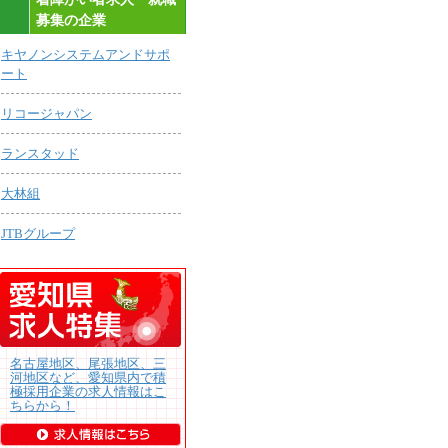
募集の企業
キヤノンシステムアンドサポ
ート
リコージャパン
ランスタッド
大林組
JTBグループ
名古屋地区、尾張地区、三
河地区など、愛知県内で積
極採用企業の求人情報はこ
ちらから！