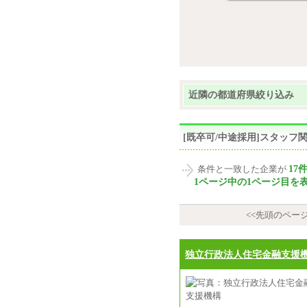
近隣の都道府県絞り込み
[既卒可/中途採用]スタッ
17
条件と一致した企業が
1ページ中の1ページ目を
<<先頭のペー
独立行政法人住宅金融支援