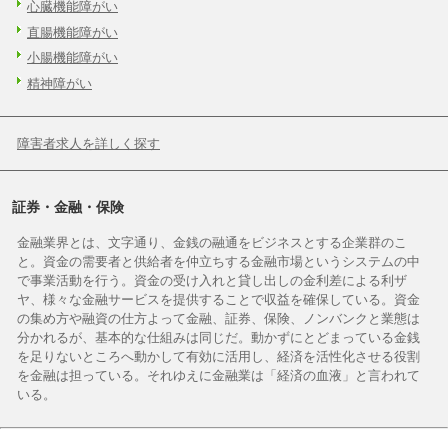
心臓機能障がい
直腸機能障がい
小腸機能障がい
精神障がい
障害者求人を詳しく探す
証券・金融・保険
金融業界とは、文字通り、金銭の融通をビジネスとする企業群のこ
と。資金の需要者と供給者を仲立ちする金融市場というシステムの中
で事業活動を行う。資金の受け入れと貸し出しの金利差による利ザ
ヤ、様々な金融サービスを提供することで収益を確保している。資金
の集め方や融資の仕方よって金融、証券、保険、ノンバンクと業態は
分かれるが、基本的な仕組みは同じだ。動かずにとどまっている金銭
を足りないところへ動かして有効に活用し、経済を活性化させる役割
を金融は担っている。それゆえに金融業は「経済の血液」と言われて
いる。