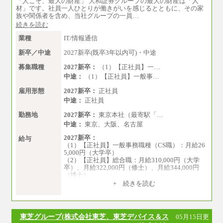
「人こそ、最大の財産」 大和証券グループの最大の財産は「人
■総合コース＜オープン採用（地域型）＞
材」です。社員一人ひとりが働きがいを感じるとともに、その家
大学院卒 月給33.3万円、四年制大学卒 月給3
族や関係者を含め、当社グループの一員…
1.7万円
続きを読む
■事務コース
業種
IT/情報通信
四年制大学・大学院卒 月給26.8万円
短大・専門卒 月給24.0万円
新卒／中途
2027新卒(既卒3年以内可)・中途
※上記全てのコースにおいて、退職金前払給：
募集職種
2027新卒：
（1）【正社員】一…
一律3.7万円を含む
中途：
（1）【正社員】一般事…
※試用期間中も給与に変更はございません
雇用形態
2027新卒：
正社員
中途：
正社員
上記の新卒給与を下限に、これまでの経験・ス
キルを考慮し、当社規定に従って決定いたしま
勤務地
2027新卒：
東京本社（最寄駅「…
す。
中途：
東京、大阪、名古屋
2027新卒：
給与
（1）【正社員】一般事務職種（CS職）：月給26
5,000円（大学卒）
（2）【正社員】総合職：月給310,000円（大学
卒）、月給322,000円（修士）、月給344,000円
（博士）
+ 続きを読む
※見習期間（試用期間、3か月）も給与に変更は
ございません。
※一般事務職種（CS職）の大学院修了者は大学
卒の金額を最低額とし、
東芝グループ(株式会社東芝、東芝デバイス＆ス
05月15日更
経験・能力を考慮のうえ、当社規程に基づき決