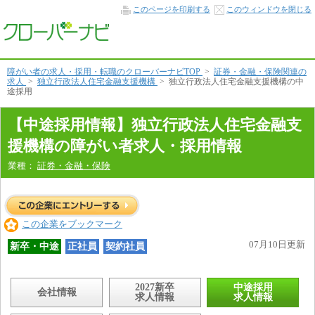
中
このページを印刷する
このウィンドウを閉じる
途
採
用
情
報
本
障がい者の求人・採用・転職のクローバーナビTOP
>
証券・金融・保険関連の
文
求人
>
独立行政法人住宅金融支援機構
>
独立行政法人住宅金融支援機構の中
へ
途採用
【中途採用情報】独立行政法人住宅金融支
援機構の障がい者求人・採用情報
業種：
証券・金融・保険
この企業をブックマーク
07月10日更新
新卒・中途
正社員
契約社員
2027新卒
中途採用
会社情報
求人情報
求人情報