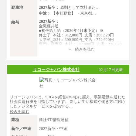
勤務地
2027新卒：
原則として本社また…
中途：
【本社勤務】 ・東京都…
2027新卒：
給与
全職種共通
■初任給月給（2026年4月末予定）※
修士了_本社：312,000円_支店：266,620円
大学卒_本社：300,000円_支店：254,620円
専門・高専卒_本社：282,000円_支店：236,620
円
+ 続きを読む
※専門性に応じた高い給与水準の採用も実施
中途：
月給（本社）：213,030円＋諸手当
リコージャパン株式会社
02月17日更新
月給（支店）：164,920円～189,700円＋諸手当
※試用期間中も給与に変更はございません。
※上記はフルタイム勤務で残業ゼロの場合の標
準的な月額モデルとして掲載。
※上記のほか、ボーナス支給あり
年収（本社）：330万～380万（フルタイムで標
リコージャパンは、SDGsを経営の中心に据え、事業活動を通じた
準的なボーナス込みの金額です。上限金額は全
社会課題解決を目指しています。 新しい生活様式や働き方に対応
社平均20時間の残業込み）
したデジタルサービスを提供する…
年収（支店）：260万～340万（フルタイムで標
続きを読む
準的なボーナス込みの金額です。上限金額は全
社平均20時間の残業込み）
業種
商社/IT/情報通信
※年1回評価に応じて昇給有り。(上限あり)
※雇用形態についての補足：事務系職務限定の
新卒／中途
2027新卒・中途
正社員となります