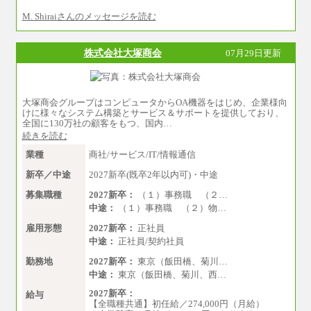
過程で決定していきます。
M. Shiraiさんのメッセージを読む
※上記に加え、所定労働時間外に勤務をし
た場合には、時間外勤務手当を支給します。
※試用期間中も給与に変更はございませ
ん。
株式会社大塚商会
07月29日更新
中途：
＜募集各社・全職種共通＞
月給21万円以上～
大塚商会グループはコンピュータからOA機器をはじめ、企業様向
※試用期間中の給与に変更はありません。
けに様々なシステム構築とサービス＆サポートを提供しており、
※経験・能力を考慮し、当社規定により決定い
全国に130万社の顧客をもつ、国内…
たします。
続きを読む
業種
商社/サービス/IT/情報通信
新卒／中途
2027新卒(既卒2年以内可)・中途
募集職種
2027新卒：
（１）事務職 （２…
中途：
（１）事務職 （２）物…
雇用形態
2027新卒：
正社員
中途：
正社員/契約社員
勤務地
2027新卒：
東京（飯田橋、菊川…
中途：
東京（飯田橋、菊川、西…
2027新卒：
給与
【全職種共通】初任給／274,000円（月給）