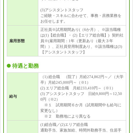
(3)アシスタントスタッフ
ご経験・スキルに合わせて、事務・庶務業務を
お任せします。
正社員※試用期間あり(（6か月）、※該当職種
は(1)【総合職】・ (2)【エリア総合職】) 契約社
雇用形態
員※(雇用期間：1年（更新あり（最大３年
間））、正社員登用制度あり、※該当職種は(3)
【アシスタントスタッフ】
待遇と勤務
（1) 総合職 （院了）月給274,862円～／（大学
卒）月給245,000円～（※1）
(2) エリア総合職 月給233,410円～（※1）
(3) アシスタントスタッフ 日給9,800円～12,50
給与
0円（※2）
※１ 試用期間６か月（試用期間中も給与に
変更なし）
※２ 勤務地により異なる
(1)総合職／(2)エリア総合職
通勤手当、家族加給、時間外勤務手当、住居手