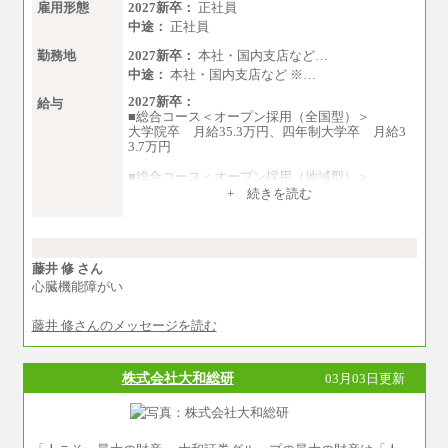
雇用形態
2027新卒：
正社員
中途：
正社員
勤務地
2027新卒：
本社・国内支店など…
中途：
本社・国内支店など ※…
2027新卒：
給与
■総合コース＜オープン採用（全国型）＞
大学院卒 月給35.3万円、四年制大学卒 月給3
3.7万円
■総合コース＜オープン採用（地域型）＞
大学院卒 月給33.3万円、四年制大学卒 月給3
+ 続きを読む
1.7万円
■事務コース
四年制大学・大学院卒 月給26.8万円
短大・専門卒 月給24.0万円
藤井 修 さん
心臓機能障がい
※上記は2027年新卒の支給予定額
藤井 修さんのメッセージを読む
※上記全てのコースにおいて、退職金前払給：
一律3.7万円を含む
※試用期間中も給与に変更はございません
株式会社大和総研
03月03日更新
中途：
■総合コース＜オープン採用（全国型）＞
大学院卒 月給35.3万円、四年制大学卒 月給3
3.7万円