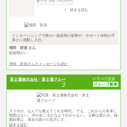
修士卒 月給 294,000円
大学卒 月給 269,000円
※試用期間の給与に変更はございません
+ 続きを読む
中途：
経験・能力を考慮し、下記を下限として決定し
ます。
2025年新卒初任給 大学卒／月給 大学卒269,000
円
インターンシップで障がい者採用の姿勢や、サポート体制の手
厚さに感動し入社。
増田 匠吾 さん
聴覚障がい
増田 匠吾さんのメッセージを読む
07月10日更新
富士通株式会社・富士通グルー
プ
スマホが、なんでも教えてくれる時代。 でも、これからの未来に
地図はない。 何が起こるかなんてわからない。 正解は変わる。検
索結果は、過去の誰かの見方にす…
続きを読む