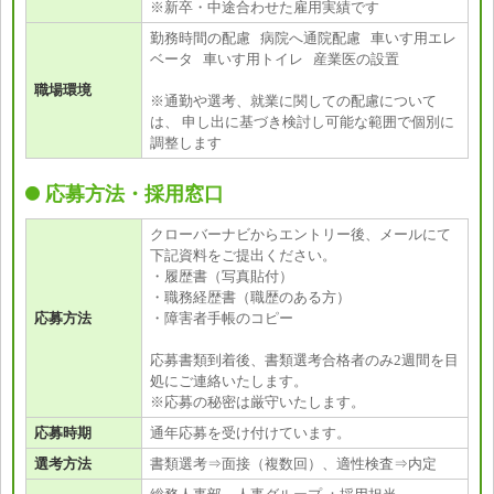
※新卒・中途合わせた雇用実績です
勤務時間の配慮 病院へ通院配慮 車いす用エレ
ベータ 車いす用トイレ 産業医の設置
職場環境
※通勤や選考、就業に関しての配慮について
は、 申し出に基づき検討し可能な範囲で個別に
調整します
応募方法・採用窓口
クローバーナビからエントリー後、メールにて
下記資料をご提出ください。
・履歴書（写真貼付）
・職務経歴書（職歴のある方）
応募方法
・障害者手帳のコピー
応募書類到着後、書類選考合格者のみ2週間を目
処にご連絡いたします。
※応募の秘密は厳守いたします。
応募時期
通年応募を受け付けています。
選考方法
書類選考⇒面接（複数回）、適性検査⇒内定