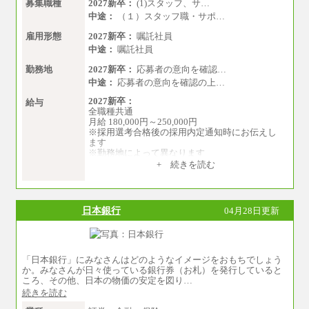
募集職種
2027新卒：
(1)スタッフ、サ…
中途：
（１）スタッフ職・サポ…
雇用形態
2027新卒：
嘱託社員
中途：
嘱託社員
勤務地
2027新卒：
応募者の意向を確認…
中途：
応募者の意向を確認の上…
2027新卒：
給与
全職種共通
月給 180,000円～250,000円
※採用選考合格後の採用内定通知時にお伝えし
ます
※勤務地によって異なります
+ 続きを読む
中途：
全職種共通
月給 200,000円～250,000円
入社時の処遇は経験・能力を考慮の上、当社規
日本銀行
04月28日更新
程により決定します。
具体的な金額は採用選考合格後に採用内定通知
時にお伝えします。
「日本銀行」にみなさんはどのようなイメージをおもちでしょう
か。みなさんが日々使っている銀行券（お札）を発行していると
ころ、その他、日本の物価の安定を図り…
続きを読む