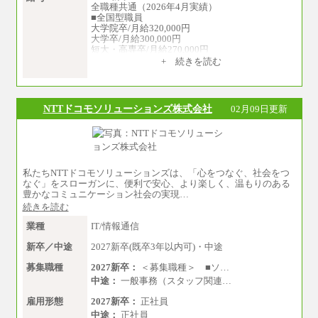
全職種共通（2026年4月実績）
■全国型職員
大学院卒/月給320,000円
大学卒/月給300,000円
短大・高専卒/月給270,000円
+ 続きを読む
■拠点型職員※
大学院卒/月給256,000円～288,000円
大学卒/月給240,000円～270,000円
短大・高専卒/月給216,000円～243,000円
NTTドコモソリューションズ株式会社
02月09日更新
■特定職員※
大学院卒/月給234,000円～263,000円
大学卒/月給219,000円～246,000円
短大・高専卒/月給197,000円～222,000円
私たちNTTドコモソリューションズは、「心をつなぐ、社会をつ
※拠点型職員、特定職員の給与は、生活の拠点
なぐ」をスローガンに、便利で安心、より楽しく、温もりのある
が定まることによるメリットおよび地域ごとの
豊かなコミュニケーション社会の実現…
生計費などの地域差指数を勘案して拠点ごとに
続きを読む
定めています。
中途：
業種
IT/情報通信
全職種共通
月給制
新卒／中途
2027新卒(既卒3年以内可)・中途
226,600円～390,100円（勤務地域等により異な
ります）
募集職種
2027新卒：
＜募集職種＞ ■ソ…
・ご経験やスキルを考慮し、選考の中で決定い
中途：
一般事務（スタッフ関連…
たします。
・試用期間中も同額支給します。
雇用形態
2027新卒：
正社員
中途：
正社員