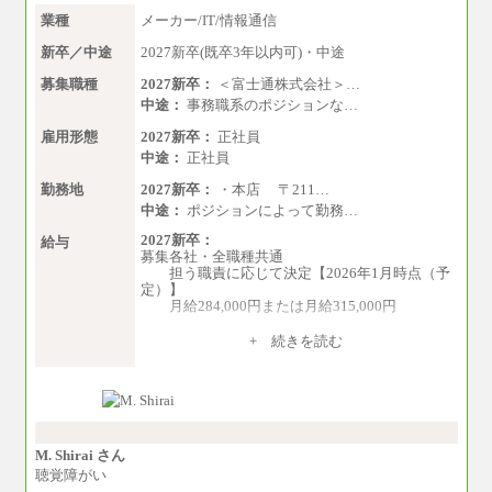
業種
メーカー/IT/情報通信
新卒／中途
2027新卒(既卒3年以内可)・中途
募集職種
2027新卒：
＜富士通株式会社＞…
中途：
事務職系のポジションな…
雇用形態
2027新卒：
正社員
中途：
正社員
勤務地
2027新卒：
・本店 〒211…
中途：
ポジションによって勤務…
2027新卒：
給与
募集各社・全職種共通
担う職責に応じて決定【2026年1月時点（予
定）】
月給284,000円または月給315,000円
※入社後早期から、自律的な業務遂行が求
+ 続きを読む
められる職務を担う方については、月額給与315,
000円です。
なお、高度なスキルや専門性を持ち、よ
り高い職責を担う方については、さらに高い金
額を個別に設定します。
※習熟度を上げるための育成が一定期間必
要で上司の指示に基づき職務を遂行する方につ
M. Shirai さん
いては、月額給与284,000円となります。
聴覚障がい
※個別に設定する給与については、選考の