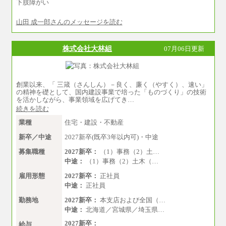
下肢障がい
※営業職に支給するインセンティブは除く
※試用期間中も給与に変更はございません
山田 成一郎さんのメッセージを読む
中途：
基本月給／20万5000円以上(正社員・準社員）
※経験、能力を考慮の上、当社規定により
株式会社大林組
07月06日更新
優遇いたします
※自己成長支援金(10,000円）を含む
※別途、Workstyle支援金(月額4,000円）
創業以来、「 三箴（さんしん）－良く、廉く（やすく）、速い」
の精神を礎として、国内建設事業で培った「ものづくり」の技術
を活かしながら、事業領域を広げてき…
続きを読む
業種
住宅・建設・不動産
新卒／中途
2027新卒(既卒3年以内可)・中途
募集職種
2027新卒：
（1）事務（2）土…
中途：
（1）事務（2）土木（…
雇用形態
2027新卒：
正社員
中途：
正社員
勤務地
2027新卒：
本支店および全国（…
中途：
北海道／宮城県／埼玉県…
2027新卒：
給与