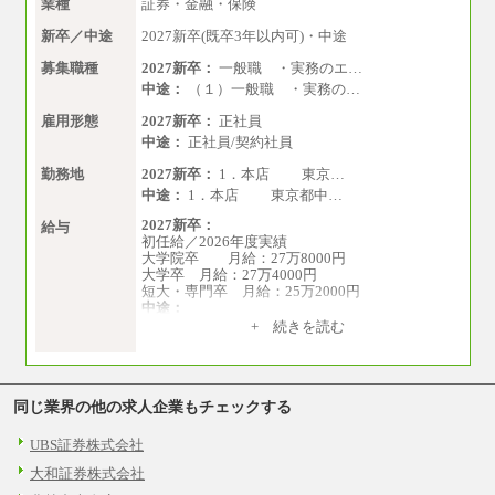
業種
証券・金融・保険
新卒／中途
2027新卒(既卒3年以内可)・中途
募集職種
2027新卒：
一般職 ・実務のエ…
中途：
（１）一般職 ・実務の…
雇用形態
2027新卒：
正社員
中途：
正社員/契約社員
勤務地
2027新卒：
1．本店 東京…
中途：
1．本店 東京都中…
2027新卒：
給与
初任給／2026年度実績
大学院卒 月給：27万8000円
大学卒 月給：27万4000円
短大・専門卒 月給：25万2000円
中途：
（１）（２）共通
+ 続きを読む
月給：24万0000円～34万8420円
※職務経験等を考慮し決定いたします。
※試用期間中も給与に変更はございません
同じ業界の他の求人企業もチェックする
UBS証券株式会社
大和証券株式会社