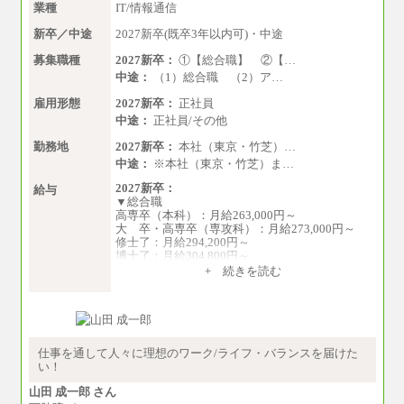
業種
IT/情報通信
新卒／中途
2027新卒(既卒3年以内可)・中途
募集職種
2027新卒：
①【総合職】 ②【…
中途：
（1）総合職 （2）ア…
雇用形態
2027新卒：
正社員
中途：
正社員/その他
勤務地
2027新卒：
本社（東京・竹芝）…
中途：
※本社（東京・竹芝）ま…
2027新卒：
給与
▼総合職
高専卒（本科）：月給263,000円～
大 卒・高専卒（専攻科）：月給273,000円～
修士了：月給294,200円～
博士了：月給304,800円～
+ 続きを読む
※卓越した能力、高度な技術や実績をお持ちの
方で、それらを入社後の実業務において発揮で
きると認められる場合は、 上記の給与に関わら
ず個別設定することがあります
▼アソシエイト職
仕事を通して人々に理想のワーク/ライフ・バランスを届けた
月給235,000円
い！
全職種2025年度実績
山田 成一郎 さん