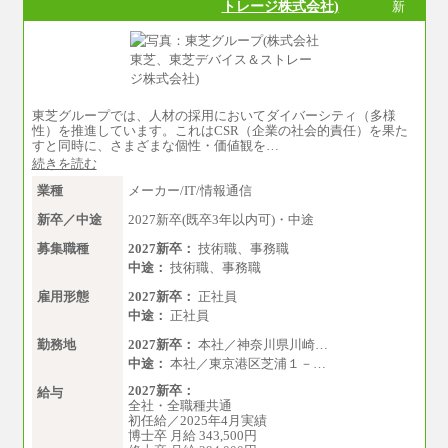
トレージ株式会社)
新
定いたします。
中途：
下記は新卒採用の給与です。経験者採用の場
合、下記を再下限としてご経験に応じた金額と
なります。
（1）【正社員】一般事務職種（CS職）：月給25
5,000円（大学卒）
東芝グループでは、人材の採用においてダイバーシティ（多様
（2）【正社員】総合職：月給300,000円（大学
性）を推進しています。これはCSR（企業の社会的責任）を果た
卒）
すと同時に、さまざまな個性・価値観を…
続きを読む
※試用期間も同額
業種
メーカー/IT/情報通信
新卒／中途
2027新卒(既卒3年以内可)・中途
募集職種
2027新卒：
技術職、事務職
中途：
技術職、事務職
雇用形態
2027新卒：
正社員
中途：
正社員
勤務地
2027新卒：
本社／神奈川県川崎…
中途：
本社／東京港区芝浦１－…
2027新卒：
給与
全社・全職種共通
初任給／2025年4月実績
博士卒 月給 343,500円