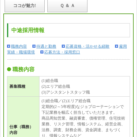
ココが魅力!
Ｑ ＆ Ａ
中途採用情報
職務内容
待遇と勤務
応募資格・活かせる経験
雇用
実績・職場環境
応募方法・採用窓口
職務内容
(1)総合職
募集職種
(2)エリア総合職
(3)アシスタントスタッフ職
(1)総合職／(2)エリア総合職
定期的(2～5年程度)なジョブローテーションで
下記業務を幅広く担当していただきます。
商品周知営業、融資審査、債権管理、住宅技術
業務、リスク管理、情報システム、経営企画、
仕事（職務）
法務、調査、財務企画、資金調達、まちづく
内容
り、情報システムなど