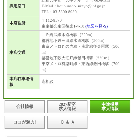
総務人事部 人事グループ ：採用担当
採用窓口
E-Mail：koubunsho_ninyo@jhf.go.jp
TEL：03-5800-8030
〒112-8570
本店住所
東京都文京区後楽1-4-10
(地図を見る)
ＪＲ総武線水道橋駅（220m）
都営地下鉄三田線水道橋駅（500m）
東京メトロ丸の内線・南北線後楽園駅（500
m）
本店交通
都営地下鉄大江戸線飯田橋駅（550ｍ）
東京メトロ有楽町線・東西線飯田橋駅（700
m）
本店駐車場情
応相談
報
2027新卒
中途採用
会社情報
求人情報
求人情報
ココが魅力!
Ｑ ＆ Ａ