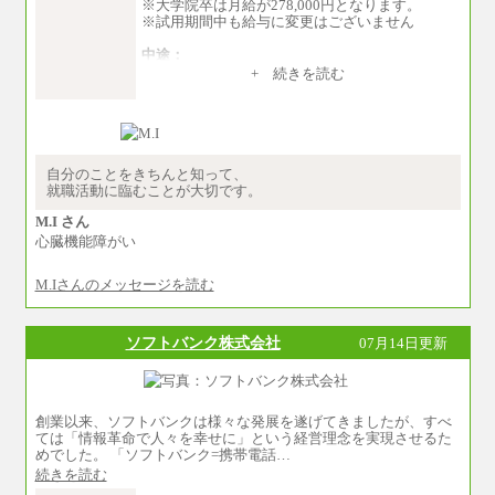
※大学院卒は月給が278,000円となります。
※試用期間中も給与に変更はございません
中途：
（１）～（４）274,000円（月給）～
+ 続きを読む
（５）235,000円（月給）～
※経験・年齢などを考慮のうえ、当社規程によ
り優遇します。
※業務内容・勤務形態に応じて、上記給与の範
囲内でご相談をさせていただく事があります
※試用期間中も給与に変更はございません
自分のことをきちんと知って、
就職活動に臨むことが大切です。
M.I さん
心臓機能障がい
M.Iさんのメッセージを読む
ソフトバンク株式会社
07月14日更新
創業以来、ソフトバンクは様々な発展を遂げてきましたが、すべ
ては「情報革命で人々を幸せに」という経営理念を実現させるた
めでした。 「ソフトバンク=携帯電話…
続きを読む