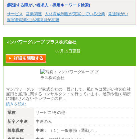
[関連する障がい者求人・採用キーワード検索]
サービス
営業関連
人材育成制度が充実している企業
発達障がい
障害者職業生活相談員が在籍
マンパワーグループ プラス株式会社
07月15日更新
マンパワーグループ株式会社の一員として、私たちは障がい者の自社
雇用と雇用に関するコンサルタントを行っています。通勤や働く場所
に制限されないテレワークの在…
続きを読む
業種
サービス/その他
新卒／中途
中途のみ
募集職種
中途：
（１）一般事務（通勤／…