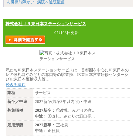
ん臓機能障がい
病院へ通院配慮
株式会社ＪＲ東日本ステーションサービス
07月03日更新
私たちJR東日本ステーションサービスは、首都圏を中心にJR東日本の
駅の改札口やみどりの窓口等の駅業務、JR東日本営業研修センター及
びJR東日本運輸収入管…
続きを読む
業種
サービス
新卒／中途
2027新卒(既卒3年以内可)・中途
募集職種
2027新卒：
①改札、みどりの窓…
中途：
①改札、みどりの窓口等…
雇用形態
2027新卒：
正社員
中途：
正社員