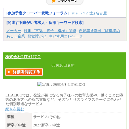
※技術系応募における、博士課程修了は大学卒(また
は修士了)の金額を最低額とし、経験・能力を考慮の
うえ当社規程に基づき決定いたします。
[参加予定クローバー就職フォーラム]
2026/9/12 (土) 名古屋
[関連する障がい者求人・採用キーワード検索]
中途：
（1）月給 246,660円
メーカー
技術（電気、電子、機械）関連
自動車通勤可（駐車場の
（2）時間給 1,500円/月給モデル\337,000～
ある）企業
聴覚障がい
車いす用エレベータ
株式会社LITALICO
05月26日更新
LITALICOでは、発達が気になるお子様への教育支援や、働くことに障
害のある方への就労支援など、そのひとりのライフステージに合わせ
た個別最適なサービス…
続きを読む
業種
サービス/その他
新卒／中途
2027新卒・中途