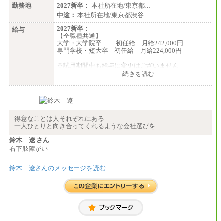
勤務地
2027新卒：
本社所在地/東京都…
中途：
本社所在地/東京都渋谷…
2027新卒：
給与
【全職種共通】
大学・大学院卒 初任給 月給242,000円
専門学校・短大卒 初任給 月給224,000円
※試用期間中も給与に変更はございません
中途：
+ 続きを読む
【全職種共通】
大学・大学院卒 初任給 月給242,000円
専門学校・短大卒 初任給 月給224,000円
最終学歴に応じ、上記新卒給与（高卒の場合は、月
給211,000円）を基本給とし、年齢や学歴などを考慮
して算定した調整手当を加算した額
得意なことは人それぞれにある
一人ひとりと向き合ってくれるような会社選びを
※試用期間中も給与に変更はございません
鈴木 遼 さん
右下肢障がい
鈴木 遼さんのメッセージを読む