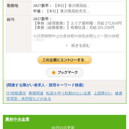
勤務地
2027新卒：
【本社】香川県高松…
中途：
【本社】香川県高松市天…
2027新卒：
給与
【事務（経理業務）】エリア基幹職：月給 272,910円
【事務（総務業務）】有期社員：月給 201,550円
※試用期間中は出産休暇や病気休暇など一部の休暇
が無給
中途：
+ 続きを読む
【事務（経理業務）】グループ基幹職：月給 272,910
円
【事務（総務業務）】有期社員 ：月給 201,550円
※試用期間中は出産休暇や病気休暇など一部の休暇
が無給
[関連する障がい者求人・採用キーワード検索]
IT/情報通信
事務関連
転居を伴う転勤のない企業
上肢障がい
健康
管理室・休憩室などがある
農林中央金庫
08月05日更新