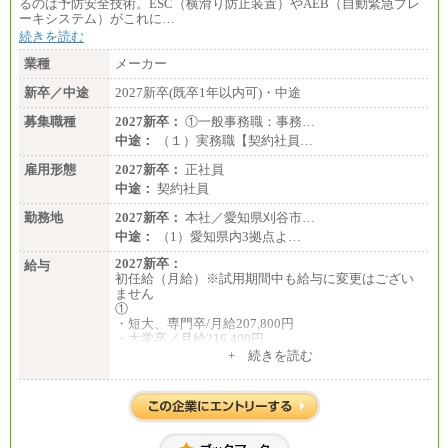
るのは予防安全技術。ESC（横滑り防止装置）やAEB（自動緊急ブレ
ーキシステム）がこれに…
続きを読む
業種
メーカー
新卒／中途
2027新卒(既卒1年以内可)・中途
募集職種
2027新卒：
①一般事務職：事務…
中途：
（１）実務職【契約社員…
雇用形態
2027新卒：
正社員
中途：
契約社員
勤務地
2027新卒：
本社／愛知県刈谷市…
中途：
（1）愛知県内3拠点よ…
2027新卒：
給与
初任給（月給）※試用期間中も給与に変更はござい
ません
①
・短大、専門卒/月給207,800円
・大学卒／月給216,400円
※大学院修了は大学卒の金額を最低額とし、経験・
+ 続きを読む
能力を考慮のうえ当社規程に基づき決定いたしま
す。
②③
・修士了／月給301,000円
・大学卒／月給282,000円