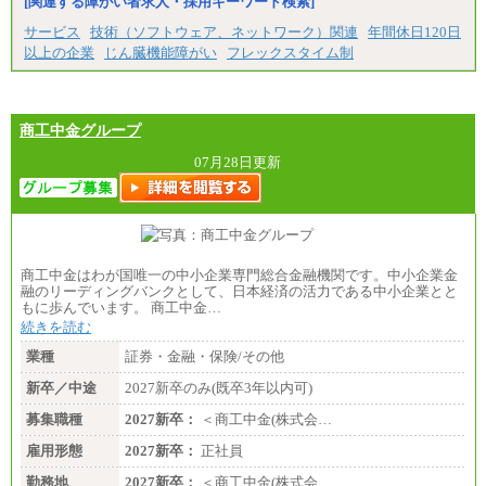
[関連する障がい者求人・採用キーワード検索]
サービス
技術（ソフトウェア、ネットワーク）関連
年間休日120日
以上の企業
じん臓機能障がい
フレックスタイム制
商工中金グループ
07月28日更新
商工中金はわが国唯一の中小企業専門総合金融機関です。中小企業金
融のリーディングバンクとして、日本経済の活力である中小企業とと
もに歩んでいます。 商工中金…
続きを読む
業種
証券・金融・保険/その他
新卒／中途
2027新卒のみ(既卒3年以内可)
募集職種
2027新卒：
＜商工中金(株式会…
雇用形態
2027新卒：
正社員
勤務地
2027新卒：
＜商工中金(株式会…