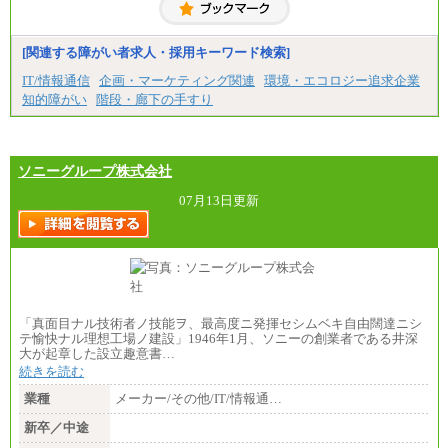
■(株)JTBコミュニケーションデザイン
総合職 月給230,000円
みなし残業手当：20,000円（一律支給）※みなし
残業手当の残業時間は10.43時間。
[関連する障がい者求人・採用キーワード検索]
※超過勤務手当：みなし残業時間を超える残業時
IT/情報通信
企画・マーケティング関連
環境・エコロジー追求企業
間に応じて、時間外手当等を支給。
知的障がい
階段・廊下の手すり
エリアサポート職 月給188,000円
※超過勤務手当：残業時間については全額時間外
手当を支給。
ソニーグループ株式会社
■（株）JTBグローバルマーケティング＆トラベル
総合職 月給242,000円＋地域間調整給
訪日事業職 月給202,000～227,000円＋地域間調整
07月13日更新
給
※詳細はJTBキャリアサイトよりご確認ください。
■(株)JTBビジネストランスフォーム
総合職 月給205,000～225,000円＋地域間調整給
エリア総合職 月給185,000円＋地域間調整給
※詳細はJTBキャリアサイトよりご確認ください。
「真面目ナル技術者ノ技能ヲ、最高度ニ発揮セシムベキ自由闊達ニシ
■(株)JTBデータサービス ※2027年新卒募集終了
テ愉快ナル理想工場ノ建設」1946年1月、ソニーの創業者である井深
総合職 月給186,000～194,000円＋地域手当
大が起章した設立趣意書…
※詳細はJTBキャリアサイトよりご確認ください。
続きを読む
■I&Jデジタルイノベーション(株)
業種
メーカー/その他/IT/情報通…
総合職 月給224,500～242,600円＋地域手当
※詳細はJTBキャリアサイトよりご確認ください。
新卒／中途