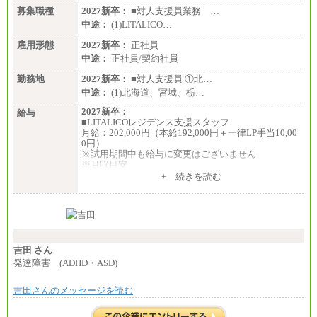
募集職種
2027新卒：
■対人支援員業務 …
中途：
(1)LITALICO…
雇用形態
2027新卒：
正社員
中途：
正社員/契約社員
勤務地
2027新卒：
■対人支援員 ①北…
中途：
(1)北海道、宮城、栃…
2027新卒：
給与
■LITALICOレジデンス支援スタッフ
月給：202,000円（本給192,000円＋一律LP手当10,00
0円）
※試用期間中も給与に変更はございません
※月収目安
月給：202,000円
+ 続きを読む
夜勤手当：28,000円（月4回）※1回7,000円、実際の
夜勤回数により変動
東京都居住支援特別手当：20,000円（※支給期間・
条件あり）
---
計：250,000円
吉田 さん
■その他職種共通
発達障害 (ADHD・ASD)
月給：25万3,400円～
※固定残業代20時間分を手当に含む(33,900円～)
吉田さんのメッセージを読む
※20時間を超過した場合は別途支給
※試用期間中も給与に変更はございません
中途：