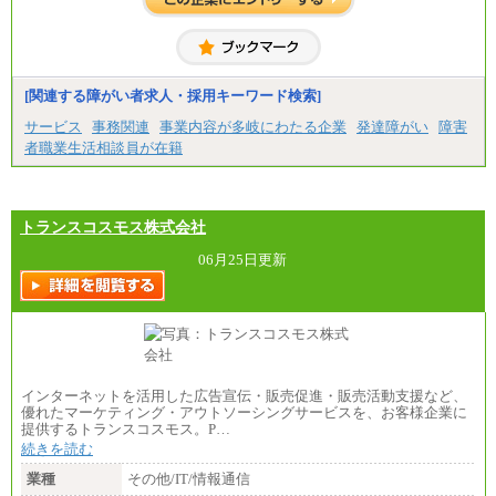
(1)(2)月給：25万3400円～28万5900円
※固定残業代20時間分を手当に含む(33,900円～38,20
0円)
※20時間を超過した場合は別途支給
※試用期間中も給与に変更はございません
[関連する障がい者求人・採用キーワード検索]
サービス
事務関連
事業内容が多岐にわたる企業
発達障がい
障害
者職業生活相談員が在籍
トランスコスモス株式会社
06月25日更新
インターネットを活用した広告宣伝・販売促進・販売活動支援など、
優れたマーケティング・アウトソーシングサービスを、お客様企業に
提供するトランスコスモス。P…
続きを読む
業種
その他/IT/情報通信