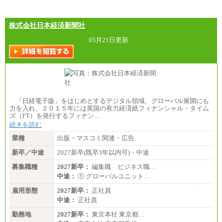
株式会社日本経済新聞社
05月21日更新
「日経電子版」をはじめとするデジタル領域、グローバル展開にも
力を入れ、２０１５年には英国の有力経済紙フィナンシャル・タイム
ズ（FT）を発行するフィナン…
続きを読む
業種
出版・マスコミ関連・広告
新卒／中途
2027新卒(既卒3年以内可)・中途
募集職種
2027新卒：
編集職 ビジネス職…
中途：
① グローバルユニット…
雇用形態
2027新卒：
正社員
中途：
正社員
勤務地
2027新卒：
東京本社 東京都…