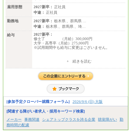
雇用形態
2027新卒：
正社員
中途：
正社員
勤務地
2027新卒：
栃木県 、群馬県 …
中途：
栃木県 、群馬県 、埼…
2027新卒：
給与
修士了 （月給）300,000円
大学・高専卒（月給）275,000円
※試用期間中も給与に変更はございません。
中途：
+ 続きを読む
修士了 （月給）300,000円
大学・高専卒（月給）275,000円
※試用期間中も給与に変更はございません。
[参加予定クローバー就職フォーラム]
2026/9/6 (日) 大阪
[関連する障がい者求人・採用キーワード検索]
メーカー
事務関連
シェアトップクラスを誇る企業
聴覚障がい
勤
務時間の配慮