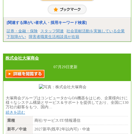
[関連する障がい者求人・採用キーワード検索]
証券・金融・保険
スタッフ関連
社会貢献活動を実施している企業
下肢障がい
障害者職業生活相談員が在籍
株式会社大塚商会
07月29日更新
大塚商会グループはコンピュータからOA機器をはじめ、企業様向けに
様々なシステム構築とサービス＆サポートを提供しており、全国に130
万社の顧客をもつ、国内…
続きを読む
業種
商社/サービス/IT/情報通信
新卒／中途
2027新卒(既卒2年以内可)・中途