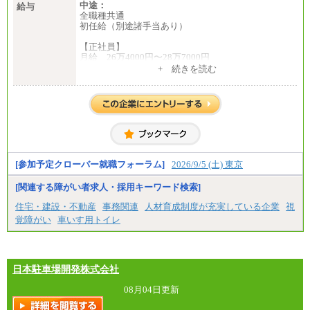
中途：
給与
全職種共通
初任給（別途諸手当あり）
【正社員】
月給 26万4000円〜28万7000円
+ 続きを読む
【契約社員】
月給 21万6300円〜27万1200円
【アルバイト・パート・時給制】
千葉／1,290円～、東京／1,390円～、埼玉/1,315円
～、
神奈川/1,390円～、静岡/1,240円～、滋賀/1,220円
～、
愛知/1,290円～
[参加予定クローバー就職フォーラム]
2026/9/5 (土) 東京
※正社員・契約社員登用制度あり
※上記給与をベースにスキル・経験に応じて、決定
[関連する障がい者求人・採用キーワード検索]
します。
※試用期間中も給与に変更はございません
住宅・建設・不動産
事務関連
人材育成制度が充実している企業
視
覚障がい
車いす用トイレ
日本駐車場開発株式会社
08月04日更新