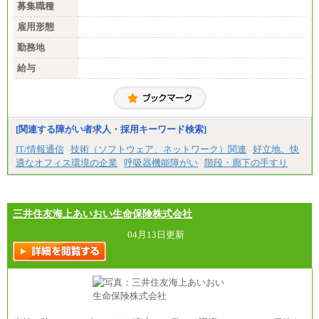
＜有期社員コース＞
募集職種
■(株)JTBビジネストランスフォーム
雇用形態
有期契約職 月給185,000～195,000円
※詳細はJTBキャリアサイトよりご確認ください。
勤務地
■(株)JTBパブリッシング ※2027年新卒募集終了
給与
総合職 月給241,000円
中途：
①月給227,000円以上
②月給212,000円以上
③月給172,500円以上
④月給23万円～37万円
[関連する障がい者求人・採用キーワード検索]
⑤月給20万円～25万円
⑥月給33万円～48万円
IT/情報通信
技術（ソフトウェア、ネットワーク）関連
好立地、快
⑦月給271,000円以上
適なオフィス環境の企業
呼吸器機能障がい
階段・廊下の手すり
⑧～⑮月給200,000円〜月給400,000円
⑯月給185,000円以上
⑰月給237,000円以上
⑱月給212,000円以上
⑲東京：月給202,000 円以上 、京都：月給193,000 円
三井住友海上あいおい生命保険株式会社
以上
⑳月給205,000円以上
04月13日更新
㉑月給185,000 円以上
㉒月給185,000 円以上
㉓月給224,500円以上
※全コース共通※ 能力・経験・勤務地などにより
異なります
※試用期間中も給与に変更はございません。