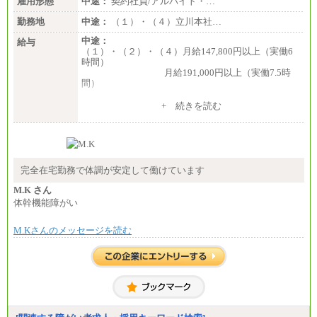
雇用形態
中途：
契約社員/アルバイト・…
勤務地
中途：
（１）・（４）立川本社…
中途：
給与
（１）・（２）・（４）月給147,800円以上（実働6
時間）
月給191,000円以上（実働7.5時
間）
（３）月給191,000円以上（実働7.5時間）
+ 続きを読む
（５）月給147,800円以上（実働6時間）
-----
時給 1,226円（実働4.5時間）
※基本給に加算して以下手当有（いずれも時
間額換算額）
完全在宅勤務で体調が安定して働けています
・退職金相当手当 37円
・賞与相当手当 127円
M.K さん
合計時給額 1,390円
体幹機能障がい
※全ての求人において試用期間中も給与に変更はご
M.Kさんのメッセージを読む
ざいません。