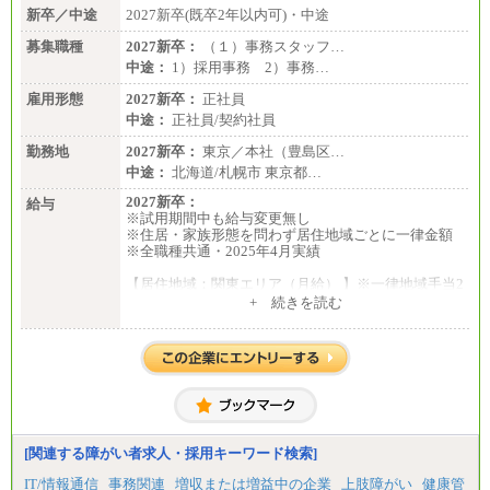
新卒／中途
2027新卒(既卒2年以内可)・中途
募集職種
2027新卒：
（１）事務スタッフ…
中途：
1）採用事務 2）事務…
雇用形態
2027新卒：
正社員
中途：
正社員/契約社員
勤務地
2027新卒：
東京／本社（豊島区…
中途：
北海道/札幌市 東京都…
2027新卒：
給与
※試用期間中も給与変更無し
※住居・家族形態を問わず居住地域ごとに一律金額
※全職種共通・2025年4月実績
【居住地域：関東エリア（月給） 】※一律地域手当2
5,000円含む
+ 続きを読む
大学院卒：276,100円
大学卒：250,000円
高専卒：244,800円
短大・専門3年制卒：235,300円
短大・専門2年制卒：222,600円
専門1年制卒：212,900円
【居住地域：関西エリア（月給） 】※一律地域手当1
5,000円含む
[関連する障がい者求人・採用キーワード検索]
大学院卒：266,100円
大学卒：240,000円
IT/情報通信
事務関連
増収または増益中の企業
上肢障がい
健康管