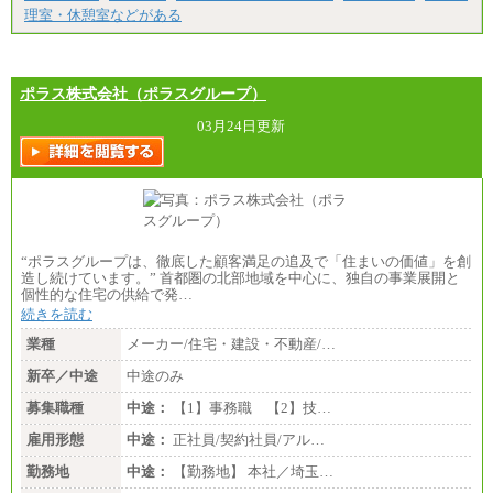
高専卒：234,800円
理室・休憩室などがある
短大・専門3年制卒：225,300円
短大・専門2年制卒：212,600円
専門1年制卒：202,900円
中途：
【全職種共通】
ポラス株式会社（ポラスグループ）
〔正社員〕
月給212,900円～330,000円
03月24日更新
※実務経験に応じてご相談させていただきます（上
記金額を超える可能性あり）
※職種8）を除き、正社員の場合勤務地は本社のみと
なります
※交通費：月5万円まで
〔契約社員〕
札幌 ：時給1,100円～1,450円
“ポラスグループは、徹底した顧客満足の追及で「住まいの価値」を創
東京 ：時給1,226円～1,400円
造し続けています。” 首都圏の北部地域を中心に、独自の事業展開と
横浜 ：時給1,225円～
個性的な住宅の供給で発…
川口 ：時給1,150円～
続きを読む
大阪 ：時給1,177円～1,400円
佐世保：時給1,035円～
業種
メーカー/住宅・建設・不動産/…
沖縄 ：時給1,025円～1,350円
※給与は実務経験・職種・配属部署によって異なり
新卒／中途
中途のみ
ます
※交通費：月5万円まで
募集職種
中途：
【1】事務職 【2】技…
雇用形態
中途：
正社員/契約社員/アル…
勤務地
中途：
【勤務地】 本社／埼玉…