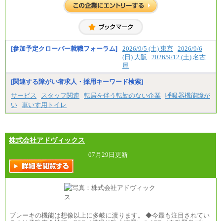
[参加予定クローバー就職フォーラム]
2026/9/5 (土) 東京
2026/9/6
(日) 大阪
2026/9/12 (土) 名古
屋
[関連する障がい者求人・採用キーワード検索]
サービス
スタッフ関連
転居を伴う転勤のない企業
呼吸器機能障が
い
車いす用トイレ
株式会社アドヴィックス
07月29日更新
ブレーキの機能は想像以上に多岐に渡ります。 ◆今最も注目されてい