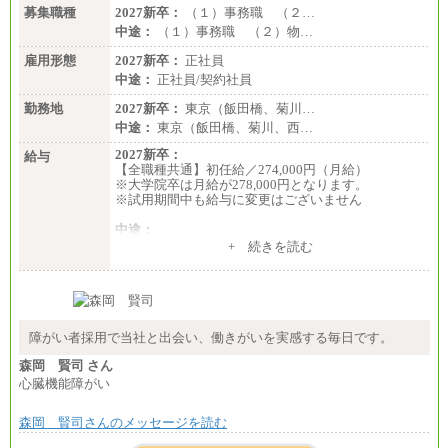
募集職種
2027新卒：
（１）事務職 （２…
中途：
（１）事務職 （２）物…
雇用形態
2027新卒：
正社員
中途：
正社員/契約社員
勤務地
2027新卒：
東京（飯田橋、菊川…
中途：
東京（飯田橋、菊川、西…
2027新卒：
給与
【全職種共通】初任給／274,000円（月給）
※大学院卒は月給が278,000円となります。
※試用期間中も給与に変更はございません
中途：
（１）～（４）274,000円（月給）～
+ 続きを読む
（５）235,000円（月給）～
※経験・年齢などを考慮のうえ、当社規程により優
遇します。
※業務内容・勤務形態に応じて、上記給与の範囲内
でご相談をさせていただく事があります
※試用期間中も給与に変更はございません
障がい者採用で当社と出会い、働きがいを実感する毎日です。
森岡 賢司 さん
心臓機能障がい
森岡 賢司さんのメッセージを読む