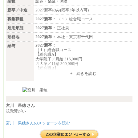
業種
証券・金融・保険
新卒／中途
2027新卒のみ(既卒3年以内可)
募集職種
2027新卒：
（１）総合職コース…
雇用形態
2027新卒：
正社員
勤務地
2027新卒：
本社：東京都千代田…
2027新卒：
給与
（１）総合職コース
【総合職A】
大学院了／月給 315,000円
四大卒／月給 300,000円
【総合職B】
大学院了／月給 282,000円
+ 続きを読む
四大卒／月給 270,000円
（２）業務職
月給198,300円
宮川 果穂 さん
視覚障がい
宮川 果穂さんのメッセージを読む