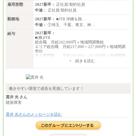
雇用形態
2027新卒：
正社員/契約社員
中途：
正社員/契約社員
勤務地
2027新卒：
■JTB 沖縄を除…
中途：
①埼玉、千葉、東京、神…
2027新卒：
給与
■(株)JTB
総合職 月給242,000円＋地域間調整給
エリア総合職 月給217,000～227,000円＋地域間調
整給
個人専門職 月給202,000～202,000円＋地域間調
整給
+ 続きを読む
※詳細はJTBキャリアサイトよりご確認ください。
■(株)JTB商事
総合職 月給208,000～235,000円
エリア総合職 月給180,000～205,000円＋地域手当
※詳細はJTBキャリアサイトよりご確認ください。
働きやすい環境で成長を実感しています！
■(株)JTBパブリッシング ※2027年新卒募集終了
貫井 光 さん
総合職 月給271,000円
聴覚障害
■(株)JTBビジネストラベルソリューションズ
貫井 光さんのメッセージを読む
総合職 月給220,000～230,000円＋地域間調整給
エリア総合職 月給206,000円～214,000＋地域間調
整給
※詳細はJTBキャリアサイトよりご確認ください。