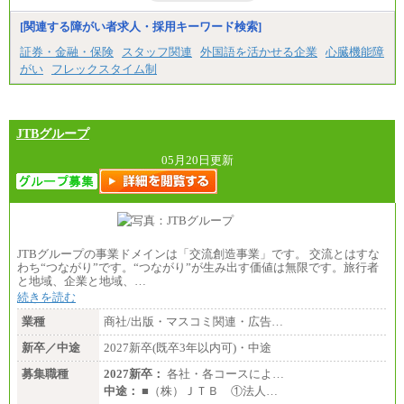
[関連する障がい者求人・採用キーワード検索]
証券・金融・保険
スタッフ関連
外国語を活かせる企業
心臓機能障
がい
フレックスタイム制
JTBグループ
05月20日更新
JTBグループの事業ドメインは「交流創造事業」です。 交流とはすな
わち“つながり”です。“つながり”が生み出す価値は無限です。旅行者
と地域、企業と地域、…
続きを読む
業種
商社/出版・マスコミ関連・広告…
新卒／中途
2027新卒(既卒3年以内可)・中途
募集職種
2027新卒：
各社・各コースによ…
中途：
■（株）ＪＴＢ ①法人…