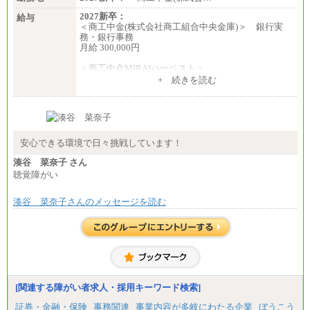
2027新卒：
給与
＜商工中金(株式会社商工組合中央金庫)＞ 銀行実
務・銀行事務
月給 300,000円
＜商工中金MIRAIハーベスト＞
月給 230,000円
+ 続きを読む
※試用期間中も給与に変更はございません
安心できる環境で日々挑戦しています！
湊谷 菜奈子 さん
聴覚障がい
湊谷 菜奈子さんのメッセージを読む
[関連する障がい者求人・採用キーワード検索]
証券・金融・保険
事務関連
事業内容が多岐にわたる企業
ぼうこう