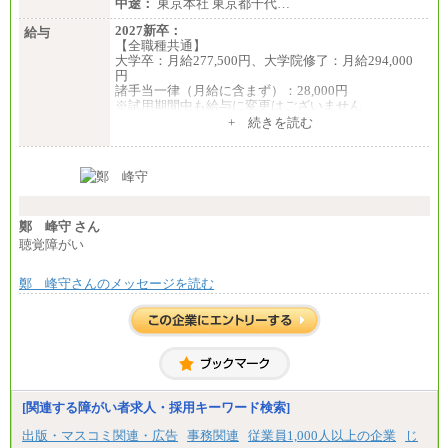
中途：
東京本社 東京都千代…
2027新卒：
給与
【全職種共通】
大学卒：月給277,500円、大学院修了：月給294,000
円
諸手当一律（月給に含まず）：28,000円
※試用期間中も給与に変更はございません
中途：
+ 続きを読む
【全職種共通】
月給370,000円～
※経験・能力等を考慮の上、当社規定により決定し
ます。
※試用期間中も給与に変更はございません。
※想定年収 6,000,000円～（住居費補助、子手当など
の各種手当を含む金額です）
鄭 峰守 さん
聴覚障がい
鄭 峰守さんのメッセージを読む
[関連する障がい者求人・採用キーワード検索]
出版・マスコミ関連・広告
事務関連
従業員1,000人以上の企業
じ