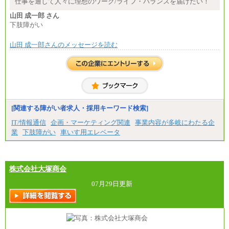
仕事を通して人々に理想のワーク/ライフ・バランスを届けたい！
月給235,000円
山田 成一郎 さん
全職種2025年度実績
下肢障がい
※営業職に支給するインセンティブは除く
山田 成一郎さんのメッセージを読む
※試用期間中も給与に変更はございません
中途：
基本月給／20万5000円以上(正社員・準社員）
※経験、能力を考慮の上、当社規定により優遇
いたします
※自己成長支援金(10,000円）を含む
※別途、Workstyle支援金(月額4,000円）
[関連する障がい者求人・採用キーワード検索]
IT/情報通信
企画・マーケティング関連
事業内容が多岐にわたる企
業
下肢障がい
車いす用エレベータ
株式会社大塚商会
07月29日更新