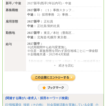
新卒／中途
2027新卒(既卒2年以内可)・中途
募集職種
2027新卒：
（１）事務スタッフ…
中途：
1）採用事務 2）事務…
雇用形態
2027新卒：
正社員
中途：
正社員/契約社員
勤務地
2027新卒：
東京／本社（豊島区…
中途：
北海道/札幌市 東京都…
2027新卒：
給与
※試用期間中も給与変更無し
※住居・家族形態を問わず居住地域ごとに一律金額
※全職種共通・2025年4月実績
【居住地域：関東エリア（月給） 】※一律地域手当2
5,000円含む
+ 続きを読む
大学院卒：276,100円
大学卒：250,000円
高専卒：244,800円
短大・専門3年制卒：235,300円
短大・専門2年制卒：222,600円
専門1年制卒：212,900円
【居住地域：関西エリア（月給） 】※一律地域手当1
5,000円含む
[関連する障がい者求人・採用キーワード検索]
大学院卒：266,100円
大学卒：240,000円
IT/情報通信
技術（その他）
社会貢献活動を実施している企業
小