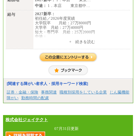
中途：
1．本店 東京都中…
2027新卒：
給与
初任給／2026年度実績
大学院卒 月給：27万8000円
大学卒 月給：27万4000円
短大・専門卒 月給：25万2000円
中途：
（１）（２）共通
+ 続きを読む
月給：24万0000円～34万8420円
※職務経験等を考慮し決定いたします。
※試用期間中も給与に変更はございません
[関連する障がい者求人・採用キーワード検索]
証券・金融・保険
事務関連
職種別採用をしている企業
じん臓機能
障がい
勤務時間の配慮
株式会社ジェイテクト
07月31日更新