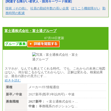
[関連する障がい者求人・採用キーワード検索]
⑳月給205,000円以上
㉑月給185,000 円以上
技術（その他）
社員の勤続年数の長い企業
ぼうこう機能障がい
勤
㉒月給185,000 円以上
務時間の配慮
㉓月給224,500円以上
※全コース共通※ 能力・経験・勤務地などにより
異なります
※試用期間中も給与に変更はございません。
富士通株式会社・富士通グループ
07月10日更新
スマホが、なんでも教えてくれる時代。 でも、これからの未来に地図
はない。 何が起こるかなんてわからない。 正解は変わる。検索結果
は、過去の誰かの見方にす…
続きを読む
業種
メーカー/IT/情報通信
新卒／中途
2027新卒(既卒3年以内可)・中途
募集職種
2027新卒：
＜富士通株式会社＞…
中途：
事務職系のポジションな…