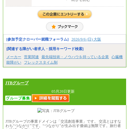
修士了 （月給）300,000円
大学・高専卒（月給）275,000円
※試用期間中も給与に変更はございません。
[参加予定クローバー就職フォーラム]
2026/9/6 (日) 大阪
[関連する障がい者求人・採用キーワード検索]
メーカー
営業関連
最先端技術・ノウハウを持っている企業
心臓機
能障がい
フレックスタイム制
JTBグループ
05月20日更新
JTBグループの事業ドメインは「交流創造事業」です。 交流とはすな
わち“つながり”です。“つながり”が生み出す価値は無限です。旅行者