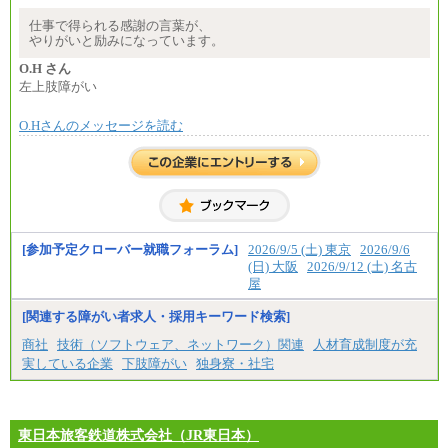
でご相談をさせていただく事があります
※試用期間中も給与に変更はございません
仕事で得られる感謝の言葉が、
やりがいと励みになっています。
O.H さん
左上肢障がい
O.Hさんのメッセージを読む
[参加予定クローバー就職フォーラム]
2026/9/5 (土) 東京
2026/9/6
(日) 大阪
2026/9/12 (土) 名古
屋
[関連する障がい者求人・採用キーワード検索]
商社
技術（ソフトウェア、ネットワーク）関連
人材育成制度が充
実している企業
下肢障がい
独身寮・社宅
東日本旅客鉄道株式会社（JR東日本）