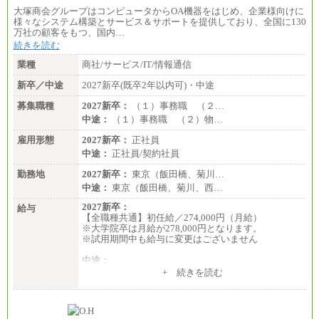
大塚商会グループはコンピュータからOA機器をはじめ、企業様向けに
様々なシステム構築とサービス＆サポートを提供しており、全国に130
万社の顧客をもつ、国内…
続きを読む
業種
商社/サービス/IT/情報通信
新卒／中途
2027新卒(既卒2年以内可)・中途
募集職種
2027新卒：
（１）事務職 （２…
中途：
（１）事務職 （２）物…
雇用形態
2027新卒：
正社員
中途：
正社員/契約社員
勤務地
2027新卒：
東京（飯田橋、菊川…
中途：
東京（飯田橋、菊川、西…
2027新卒：
給与
【全職種共通】初任給／274,000円（月給）
※大学院卒は月給が278,000円となります。
※試用期間中も給与に変更はございません
中途：
（１）～（４）274,000円（月給）～
+ 続きを読む
（５）235,000円（月給）～
※経験・年齢などを考慮のうえ、当社規程により優
遇します。
※業務内容・勤務形態に応じて、上記給与の範囲内