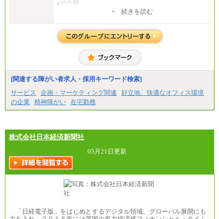
●総合職
・大学・院卒
+ 続きを読む
月給250,000円(※1)、247,000円(※2)、242,000円
(※3)、239,000円(※4)、237,000円（※5）
・専門・短大卒
月給229,500円(※1)、226,500円(※2)、221,500円
(※3)、218,500円(※4)、216,500円（※5）
※1…東京都、埼玉県、千葉県、神奈川県
※2…大阪府、京都府、兵庫県、滋賀県
[関連する障がい者求人・採用キーワード検索]
※3…愛知県、静岡県
※4…北海道、宮城県、栃木県、群馬県、長野県、新
サービス
企画・マーケティング関連
好立地、快適なオフィス環境
潟県、富山県、石川県、岡山県、広島県、山口県、
の企業
精神障がい
在宅勤務
香川県、福岡県
※5…青森県、鳥取県、島根県、愛媛県、高知県、大
分県、長崎県、熊本県、宮崎県、鹿児島県、沖縄
県、福島県、山形県
・月給には一律地域手当を含んだ金額を表示
株式会社日本経済新聞社
（一律地域手当：※1…36,000円、※2…33,000円、
※3…28,000円、※4…25,000円、※5…23,000円）
05月21日更新
・試用期間中も給与変更なし
●基幹職（地域限定社員）
・大学・院卒／月給185,000 円～219,000 円 ※勤務地
により異なる。
〈東京・神奈川〉219,000 円
〈大阪・兵庫〉209,000 円
「日経電子版」をはじめとするデジタル領域、グローバル展開にも
〈愛知〉194,500 円 〈福岡〉1
力を入れ、２０１５年には英国の有力経済紙フィナンシャル・タイム