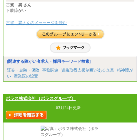
古賀 翼 さん
下肢障がい
古賀 翼さんのメッセージを読む
[関連する障がい者求人・採用キーワード検索]
証券・金融・保険
事務関連
資格取得支援制度がある企業
精神障が
い
産業医の設置
ポラス株式会社（ポラスグループ）
03月24日更新