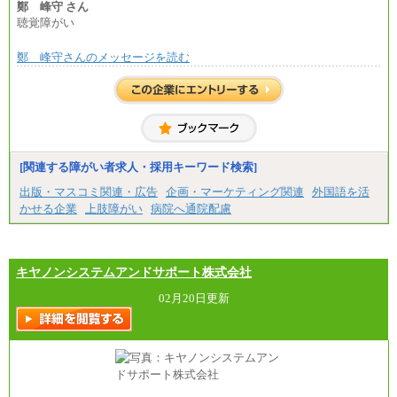
の各種手当を含む金額です）
鄭 峰守 さん
～(※3)、170,500～(※4)、168,000円～（※5）
聴覚障がい
※1…東京都、埼玉県、千葉県、神奈川県
※2…大阪府、京都府、兵庫県、滋賀県
鄭 峰守さんのメッセージを読む
※3…愛知県、静岡県
※4…北海道、宮城県、栃木県、群馬県、長野県、新
潟県、富山県、石川県、岡山県、広島県、山口県、
香川県、福岡県
※5…青森県、鳥取県、島根県、愛媛県、高知県、大
分県、長崎県、熊本県、宮崎県、鹿児島県、沖縄
県、福島県、山形県
[関連する障がい者求人・採用キーワード検索]
◆パート・アルバイト
時給制：最低時給額 1,050円～ ※勤務地により異な
出版・マスコミ関連・広告
企画・マーケティング関連
外国語を活
る。
かせる企業
上肢障がい
病院へ通院配慮
【エアサーブ】
月給223,000円～
・試用期間中も給与変更なし
キヤノンシステムアンドサポート株式会社
02月20日更新