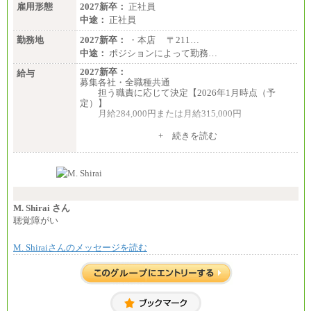
雇用形態
2027新卒：
正社員
中途：
正社員
勤務地
2027新卒：
・本店 〒211…
中途：
ポジションによって勤務…
2027新卒：
給与
募集各社・全職種共通
担う職責に応じて決定【2026年1月時点（予
定）】
月給284,000円または月給315,000円
※入社後早期から、自律的な業務遂行が求めら
+ 続きを読む
れる職務を担う方については、月額給与315,000円で
す。
なお、高度なスキルや専門性を持ち、より高
い職責を担う方については、さらに高い金額を個別
に設定します。
※習熟度を上げるための育成が一定期間必要で
上司の指示に基づき職務を遂行する方については、
M. Shirai さん
月額給与284,000円となります。
聴覚障がい
※個別に設定する給与については、選考の過程
で決定していきます。
M. Shiraiさんのメッセージを読む
※上記に加え、所定労働時間外に勤務をした場
合には、時間外勤務手当を支給します。
※試用期間中も給与に変更はございません。
中途：
＜募集各社・全職種共通＞