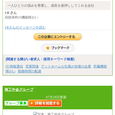
中途：
月給：250,000円～400,000円
一人ひとりの強みを尊重し、成長を後押ししてくれる会社
想定年収：4,000,000円～6,000,000円
※試用期間中も給与に変更はございません。
I.R さん
四肢体幹の機能障がい
I.Rさんのメッセージを読む
[関連する障がい者求人・採用キーワード検索]
IT/情報通信
営業関連
アットホームな社風が自慢の企業
肝臓機能
障がい
勤務時間の配慮
商工中金グループ
07月28日更新