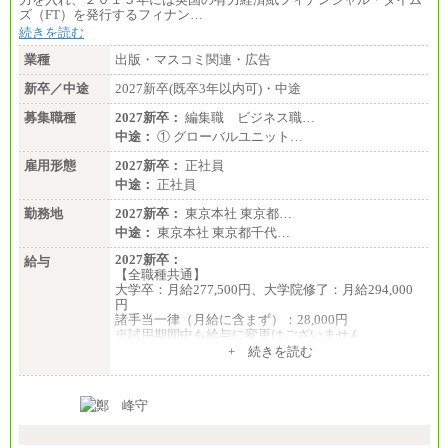
85,000 円
ズ（FT）を発行するフィナン…
続きを読む
・専門・短大卒／月給185,000 円～210,000 円 ※勤務
地により異なる。
業種
出版・マスコミ関連・広告
〈東京・神奈川〉210,000 円
〈大阪・兵庫〉200,000 円
新卒／中途
2027新卒(既卒3年以内可)・中途
〈愛知〉194,500 円 〈福
岡〉185,000円
募集職種
2027新卒：
編集職 ビジネス職…
中途：
① グローバルユニット…
※基本給のみ（地域手当なし）
※試用期間中も給与変更なし
雇用形態
2027新卒：
正社員
中途：
中途：
正社員
【阪急交通社】
◆正社員/総合職
勤務地
2027新卒：
東京本社 東京都…
月給250,000円～(※1)、247,000円～(※2)、242,000円
中途：
東京本社 東京都千代…
～(※3)、239,000円～(※4)、237,000円～（※5）
・月給は一律地域手当を含んだ金額を表示
2027新卒：
給与
（※1…36,000円、※2…33,000円、※3…28,000円、
【全職種共通】
※4…25,000円、※5…23,000円）
大学卒：月給277,500円、大学院修了：月給294,000
・試用期間中も給与変更なし
円
諸手当一律（月給に含まず）：28,000円
◆正社員/基幹職
※試用期間中も給与に変更はございません
〈東京・神奈川〉月給219,000 円～ 〈大阪・兵庫〉
中途：
+ 続きを読む
月給209,000 円～
【全職種共通】
〈愛知〉月給194,500 円～ 〈福岡〉月給185,000 円～
月給370,000円～
・一律地域手当なし
※経験・能力等を考慮の上、当社規定により決定し
・試用期間中も給与変更なし
ます。
※試用期間中も給与に変更はございません。
◆契約社員
※想定年収 6,000,000円～（住居費補助、子手当など
月給187,500円～(※1)、184,000円～(※2)、180,500円