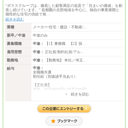
“ポラスグループは、徹底した顧客満足の追及で「住まいの価値」を創
造し続けています。” 首都圏の北部地域を中心に、独自の事業展開と
個性的な住宅の供給で発…
続きを読む
業種
メーカー/住宅・建設・不動産/…
新卒／中途
中途のみ
募集職種
中途：
【1】事務職 【2】技…
雇用形態
中途：
正社員/契約社員/アル…
勤務地
中途：
【勤務地】 本社／埼玉…
中途：
給与
全職種共通
初任給（別途諸手当あり）
【正社員】
月給 26万4000円〜28万7000円
+ 続きを読む
【契約社員】
月給 21万6300円〜27万1200円
【アルバイト・パート・時給制】
千葉／1,290円～、東京／1,390円～、埼玉/1,315円
～、
神奈川/1,390円～、静岡/1,240円～、滋賀/1,220円
～、