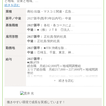
と地域、企業と地域、…
続きを読む
業種
商社/出版・マスコミ関連・広告…
新卒／中途
2027新卒(既卒3年以内可)・中途
募集職種
2027新卒：
各社・各コースによ…
中途：
■（株）ＪＴＢ ①法人…
雇用形態
2027新卒：
正社員/契約社員
中途：
正社員/契約社員
勤務地
2027新卒：
■JTB 沖縄を除…
中途：
①埼玉、千葉、東京、神…
2027新卒：
給与
■(株)JTB
総合職 月給242,000円＋地域間調整給
エリア総合職 月給217,000～227,000円＋地域間調
整給
個人専門職 月給202,000～202,000円＋地域間調
整給
+ 続きを読む
※詳細はJTBキャリアサイトよりご確認ください。
■(株)JTB商事
総合職 月給208,000～235,000円
エリア総合職 月給180,000～205,000円＋地域手当
※詳細はJTBキャリアサイトよりご確認ください。
働きやすい環境で成長を実感しています！