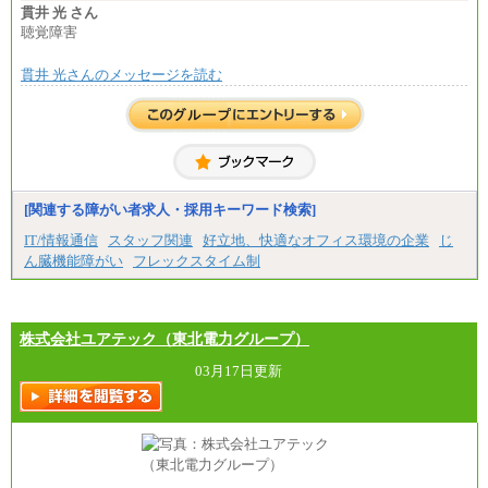
■(株)JTBパブリッシング ※2027年新卒募集終了
貫井 光 さん
総合職 月給271,000円
聴覚障害
■(株)JTBビジネストラベルソリューションズ
貫井 光さんのメッセージを読む
総合職 月給220,000～230,000円＋地域間調整給
エリア総合職 月給206,000円～214,000＋地域間調
整給
※詳細はJTBキャリアサイトよりご確認ください。
■(株)JTBコミュニケーションデザイン
総合職 月給230,000円
みなし残業手当：20,000円（一律支給）※みなし
残業手当の残業時間は10.43時間。
[関連する障がい者求人・採用キーワード検索]
※超過勤務手当：みなし残業時間を超える残業時
IT/情報通信
スタッフ関連
好立地、快適なオフィス環境の企業
じ
間に応じて、時間外手当等を支給。
ん臓機能障がい
フレックスタイム制
エリアサポート職 月給188,000円
※超過勤務手当：残業時間については全額時間外
手当を支給。
株式会社ユアテック（東北電力グループ）
■（株）JTBグローバルマーケティング＆トラベル
総合職 月給242,000円＋地域間調整給
訪日事業職 月給202,000～227,000円＋地域間調整
03月17日更新
給
※詳細はJTBキャリアサイトよりご確認ください。
■(株)JTBビジネストランスフォーム
総合職 月給205,000～225,000円＋地域間調整給
エリア総合職 月給185,000円＋地域間調整給
※詳細はJTBキャリアサイトよりご確認ください。