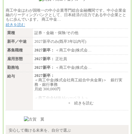
商工中金はわが国唯一の中小企業専門総合金融機関です。中小企業金
融のリーディングバンクとして、日本経済の活力である中小企業とと
もに歩んでいます。 商工中金…
続きを読む
業種
証券・金融・保険/その他
新卒／中途
2027新卒のみ(既卒3年以内可)
募集職種
2027新卒：
＜商工中金(株式会…
雇用形態
2027新卒：
正社員
勤務地
2027新卒：
＜商工中金(株式会…
2027新卒：
給与
＜商工中金(株式会社商工組合中央金庫)＞ 銀行実
務・銀行事務
月給 300,000円
＜商工中金MIRAIハーベスト＞
月給 230,000円
+ 続きを読む
※試用期間中も給与に変更はございません
安心して働ける未来を、自分で選ぶ