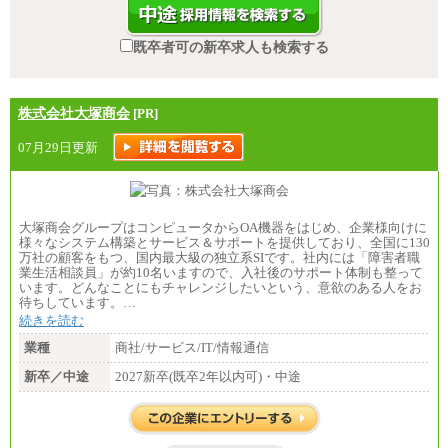
既卒者可の新卒求人も検索する
株式会社大塚商会
[PR]
07月29日更新
大塚商会グループはコンピュータからOA機器をはじめ、企業様向けに
様々なシステム構築とサービス＆サポートを提供しており、全国に130
万社の顧客をもつ、国内最大級の独立系SIです。社内には「障害者職
業生活相談員」が約10名いますので、入社後のサポート体制も整って
います。どんなことにもチャレンジしたいという、意欲のある人をお
待ちしています。…
続きを読む
業種
商社/サービス/IT/情報通信
新卒／中途
2027新卒(既卒2年以内可)・中途