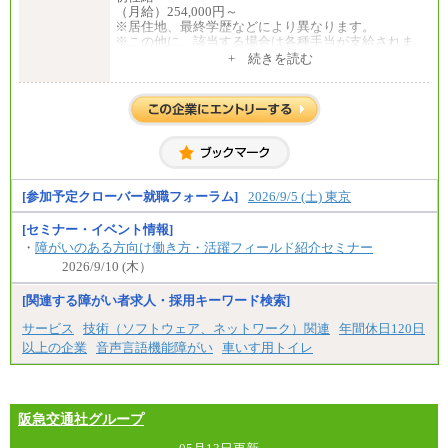
（月給）254,000円～
※居住地、最終学歴などにより異なります。
※この他に、該当する場合は各種手当が支給されま
す。
+ 続きを読む
※試用期間中も給与に変更はございません。
中途：
全職種共通
初任給／月給263,000円～
※居住地、年齢により異なります。
※この他に、該当する場合は各種手当が支給されま
す。
※試用期間中も給与に変更はございません
[参加予定クローバー就職フォーラム]
2026/9/5 (土) 東京
[セミナー・イベント情報]
・
障がいのある方向け働き方・活躍フィールド紹介セミナー
2026/9/10 (木）
[関連する障がい者求人・採用キーワード検索]
サービス
技術（ソフトウェア、ネットワーク）関連
年間休日120日
以上の企業
音声言語機能障がい
車いす用トイレ
阪急交通社グループ