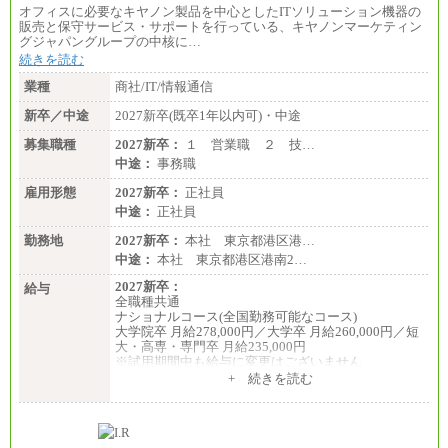
オフィスに必要なキヤノン製品を中心としたITソリューション機器の
販売と保守サービス・サポートを行っている、キヤノンマーケティン
グジャパングループの中核に…
続きを読む
業種
商社/IT/情報通信
新卒／中途
2027新卒(既卒1年以内可)・中途
募集職種
2027新卒：
１ 営業職 ２ 技…
中途：
事務職
雇用形態
2027新卒：
正社員
中途：
正社員
勤務地
2027新卒：
本社 東京都港区港…
中途：
本社 東京都港区港南2…
2027新卒：
給与
全職種共通
ナショナルコース(全国勤務可能なコース)
大学院卒 月給278,000円／大学卒 月給260,000円／短
大・高専・専門卒 月給235,000円
※試用期間中も給与に変更はございません
+ 続きを読む
エリアコース(一定地域であれば移動可能なコース)
大学院卒 月給264,000円／大学卒 月給250,000円／短
大・高専・専門卒 月給225,000円
※試用期間中も給与に変更はございません