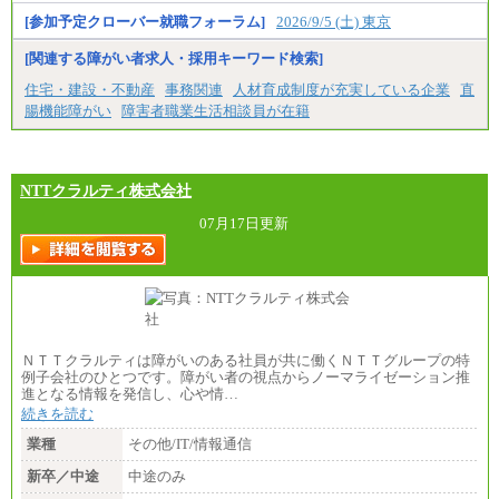
愛知/1,290円～
[参加予定クローバー就職フォーラム]
2026/9/5 (土) 東京
※正社員・契約社員登用制度あり
※上記給与をベースにスキル・経験に応じて、決定
[関連する障がい者求人・採用キーワード検索]
します。
※試用期間中も給与に変更はございません
住宅・建設・不動産
事務関連
人材育成制度が充実している企業
直
腸機能障がい
障害者職業生活相談員が在籍
NTTクラルティ株式会社
07月17日更新
ＮＴＴクラルティは障がいのある社員が共に働くＮＴＴグループの特
例子会社のひとつです。障がい者の視点からノーマライゼーション推
進となる情報を発信し、心や情…
続きを読む
業種
その他/IT/情報通信
新卒／中途
中途のみ