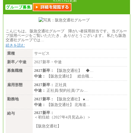
05月13日更新
こんにちは。 阪急交通社グループ 障がい者採用担当です。 当グルー
プ採用ページをご覧いただたき、ありがとうございます。 私たち阪急
交通社グループでは…
続きを読む
業種
サービス
新卒／中途
2027新卒・中途
募集職種
2027新卒：
【阪急交通社】 ◆…
中途：
【阪急交通社】 総合職…
雇用形態
2027新卒：
正社員
中途：
正社員/契約社員/アル…
勤務地
2027新卒：
【阪急交通社】 ●…
中途：
【阪急交通社】 北海道…
2027新卒：
給与
＜初任給（2027年4月見込み）＞
【阪急交通社】