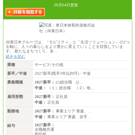
08月04日更新
JR東日本グループは、「モビリティ」と「生活ソリューション」の2つ
を軸に、人々の暮らしをより豊かに変えていくことを目指していま
す。 新たなまちづくり、未…
続きを読む
業種
サービス/その他
新卒／中途
2027新卒(既卒3年以内可)・中途
募集職種
2027新卒：
(1)総合職 (2…
中途：
（１）総合職 （２）地…
雇用形態
2027新卒：
正社員
中途：
正社員
勤務地
2027新卒：
事業エリア 青森、…
中途：
事業エリア 青森、岩手…
2027新卒：
給与
全職種共通
初任給