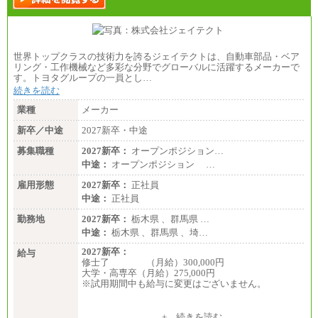
世界トップクラスの技術力を誇るジェイテクトは、自動車部品・ベア
リング・工作機械など多彩な分野でグローバルに活躍するメーカーで
す。トヨタグループの一員とし…
続きを読む
業種
メーカー
新卒／中途
2027新卒・中途
募集職種
2027新卒：
オープンポジション…
中途：
オープンポジション …
雇用形態
2027新卒：
正社員
中途：
正社員
勤務地
2027新卒：
栃木県 、群馬県 …
中途：
栃木県 、群馬県 、埼…
2027新卒：
給与
修士了 （月給）300,000円
大学・高専卒（月給）275,000円
※試用期間中も給与に変更はございません。
中途：
+ 続きを読む