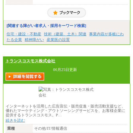
■拠点型職員※
大学院卒/月給256,000円～288,000円
大学卒/月給240,000円～270,000円
短大・高専卒/月給216,000円～243,000円
■特定職員※
[関連する障がい者求人・採用キーワード検索]
大学院卒/月給234,000円～263,000円
大学卒/月給219,000円～246,000円
住宅・建設・不動産
技術（建築、土木）関連
事業内容が多岐にわ
短大・高専卒/月給197,000円～222,000円
たる企業
精神障がい
産業医の設置
※拠点型職員、特定職員の給与は、生活の拠点が定
まることによるメリットおよび地域ごとの生計費な
どの地域差指数を勘案して拠点ごとに定めていま
す。
トランスコスモス株式会社
中途：
全職種共通
06月25日更新
月給制
226,600円～390,100円（勤務地域等により異なりま
す）
・ご経験やスキルを考慮し、選考の中で決定いたし
ます。
・試用期間中も同額支給します。
インターネットを活用した広告宣伝・販売促進・販売活動支援など、
優れたマーケティング・アウトソーシングサービスを、お客様企業に
提供するトランスコスモス。P…
続きを読む
業種
その他/IT/情報通信