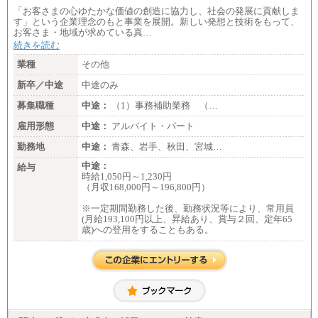
「お客さまの心ゆたかな価値の創造に協力し、社会の発展に貢献しま
■(株)JTBデータサービス ※2027年新卒募集終了
す」という企業理念のもと事業を展開。新しい発想と技術をもって、
総合職 月給186,000～194,000円＋地域手当
お客さま・地域が求めている真…
※詳細はJTBキャリアサイトよりご確認ください。
続きを読む
■I&Jデジタルイノベーション(株)
業種
その他
総合職 月給224,500～242,600円＋地域手当
※詳細はJTBキャリアサイトよりご確認ください。
新卒／中途
中途のみ
＜有期社員コース＞
募集職種
中途：
（1）事務補助業務 （…
■(株)JTBビジネストランスフォーム
雇用形態
有期契約職 月給185,000～195,000円
中途：
アルバイト・パート
※詳細はJTBキャリアサイトよりご確認ください。
勤務地
中途：
青森、岩手、秋田、宮城…
■(株)JTBパブリッシング ※2027年新卒募集終了
中途：
給与
総合職 月給241,000円
時給1,050円～1,230円
中途：
（月収168,000円～196,800円）
①月給227,000円以上
②月給212,000円以上
※一定期間勤務した後、勤務状況等により、常用員
③月給172,500円以上
(月給193,100円以上、昇給あり、賞与２回、定年65
④月給23万円～37万円
歳)への登用をすることもある。
⑤月給20万円～25万円
⑥月給33万円～48万円
⑦月給271,000円以上
⑧～⑮月給200,000円〜月給400,000円
⑯月給185,000円以上
⑰月給237,000円以上
⑱月給212,000円以上
⑲東京：月給202,000 円以上 、京都：月給193,000 円
以上