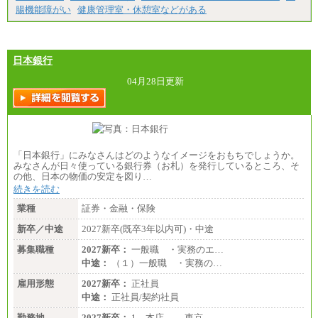
高専卒：234,800円
腸機能障がい
健康管理室・休憩室などがある
短大・専門3年制卒：225,300円
短大・専門2年制卒：212,600円
専門1年制卒：202,900円
中途：
【全職種共通】
日本銀行
〔正社員〕
月給212,900円～330,000円
04月28日更新
※実務経験に応じてご相談させていただきます（上
記金額を超える可能性あり）
※職種8）を除き、正社員の場合勤務地は本社のみと
なります
※交通費：月5万円まで
〔契約社員〕
「日本銀行」にみなさんはどのようなイメージをおもちでしょうか。
札幌 ：時給1,100円～1,450円
みなさんが日々使っている銀行券（お札）を発行しているところ、そ
東京 ：時給1,226円～1,400円
の他、日本の物価の安定を図り…
横浜 ：時給1,225円～
続きを読む
川口 ：時給1,150円～
大阪 ：時給1,177円～1,400円
業種
証券・金融・保険
佐世保：時給1,035円～
沖縄 ：時給1,025円～1,350円
新卒／中途
2027新卒(既卒3年以内可)・中途
※給与は実務経験・職種・配属部署によって異なり
募集職種
ます
2027新卒：
一般職 ・実務のエ…
※交通費：月5万円まで
中途：
（１）一般職 ・実務の…
雇用形態
2027新卒：
正社員
中途：
正社員/契約社員
勤務地
2027新卒：
1．本店 東京…