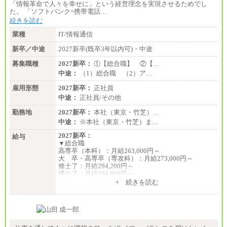
「情報革命で人々を幸せに」という経営理念を実現させるためでし
た。 「ソフトバンク=携帯電話…
続きを読む
業種
IT/情報通信
新卒／中途
2027新卒(既卒3年以内可)・中途
募集職種
2027新卒：
①【総合職】 ②【…
中途：
（1）総合職 （2）ア…
雇用形態
2027新卒：
正社員
中途：
正社員/その他
勤務地
2027新卒：
本社（東京・竹芝）…
中途：
※本社（東京・竹芝）ま…
2027新卒：
給与
▼総合職
高専卒（本科）：月給263,000円～
大 卒・高専卒（専攻科）：月給273,000円～
修士了：月給294,200円～
博士了：月給304,800円～
+ 続きを読む
※卓越した能力、高度な技術や実績をお持ちの方
で、それらを入社後の実業務において発揮できると
認められる場合は、 上記の給与に関わらず個別設定
することがあります
▼アソシエイト職