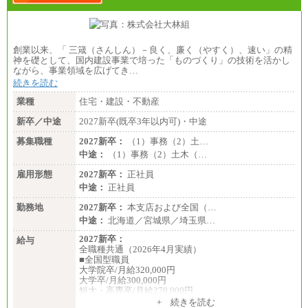
創業以来、「 三箴（さんしん）－良く、廉く（やすく）、速い」の精
神を礎として、国内建設事業で培った「ものづくり」の技術を活かし
ながら、事業領域を広げてき…
続きを読む
業種
住宅・建設・不動産
新卒／中途
2027新卒(既卒3年以内可)・中途
募集職種
2027新卒：
（1）事務（2）土…
中途：
（1）事務（2）土木（…
雇用形態
2027新卒：
正社員
中途：
正社員
勤務地
2027新卒：
本支店および全国（…
中途：
北海道／宮城県／埼玉県…
2027新卒：
給与
全職種共通（2026年4月実績）
■全国型職員
大学院卒/月給320,000円
大学卒/月給300,000円
短大・高専卒/月給270,000円
+ 続きを読む