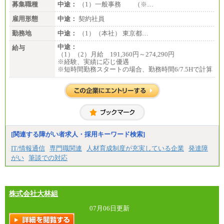
募集職種
中途：
（1）一般事務 （※…
雇用形態
中途：
契約社員
勤務地
中途：
（1）（本社） 東京都…
中途：
給与
（1）（2）月給 191,360円～274,290円
※経験、実績に応じ優遇
※短時間勤務スタートの場合、勤務時間6/7.5Hで計算
[関連する障がい者求人・採用キーワード検索]
IT/情報通信
専門職関連
人材育成制度が充実している企業
発達障
がい
筆談での対応
株式会社大林組
07月06日更新