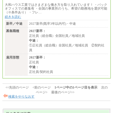
大和ハウス工業ではさまざまな働き方を取り入れています！ ・バック
オフィスでの募集有 ・全国の事業所のうち、希望の勤務地を選択可能
（※条件あり） ・フレ…
続きを読む
新卒／中途
2027新卒(既卒3年以内可)・中途
募集職種
2027新卒：
正社員（総合職）全国社員／地域社員
中途：
①正社員（総合職）全国社員／地域社員 ②契約社
員
雇用形態
2027新卒：
正社員
中途：
正社員/契約社員
<<先頭のページ
<前のページ
1ページ中の1ページ目を表示
次の
ページ>
最後のページ>>
検索をやりなおす