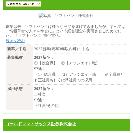
創業以来、ソフトバンクは様々な発展を遂げてきましたが、すべては
「情報革命で人々を幸せに」という経営理念を実現させるためでし
た。 「ソフトバンク=携帯電話…
続きを読む
新卒／中途
2027新卒(既卒3年以内可)・中途
募集職種
2027新卒：
①【総合職】 ②【アソシエイト職】
中途：
（1）総合職 （2）アソシエイト職 ※全職種と
も正社員もしくは準社員での採用…
雇用形態
2027新卒：
正社員
中途：
正社員/その他
ゴールドマン・サックス証券株式会社