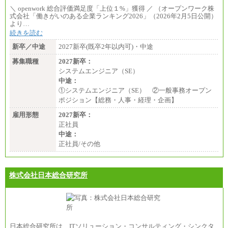
＼ openwork 総合評価満足度「上位１%」獲得 ／ （オープンワーク株
式会社「働きがいのある企業ランキング2026」（2026年2月5日公開）
より…
続きを読む
新卒／中途
2027新卒(既卒2年以内可)・中途
募集職種
2027新卒：
システムエンジニア（SE）
中途：
①システムエンジニア（SE） ②一般事務オープン
ポジション【総務・人事・経理・企画】
雇用形態
2027新卒：
正社員
中途：
正社員/その他
株式会社日本総合研究所
日本総合研究所は、ITソリューション・コンサルティング・シンクタ