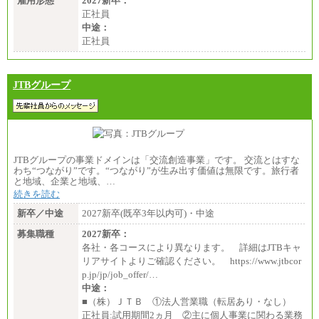
雇用形態
2027新卒：
正社員
中途：
正社員
JTBグループ
JTBグループの事業ドメインは「交流創造事業」です。 交流とはすな
わち“つながり”です。“つながり”が生み出す価値は無限です。旅行者
と地域、企業と地域、…
続きを読む
新卒／中途
2027新卒(既卒3年以内可)・中途
募集職種
2027新卒：
各社・各コースにより異なります。 詳細はJTBキャ
リアサイトよりご確認ください。 https://www.jtbcor
p.jp/jp/job_offer/…
中途：
■（株）ＪＴＢ ①法人営業職（転居あり・なし）
正社員:試用期間2ヵ月 ②主に個人事業に関わる業務