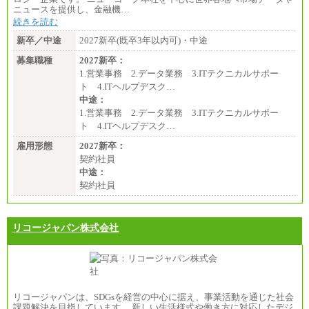
ニュースを提供し、金融機…
続きを読む
新卒／中途
2027新卒(既卒3年以内可)・中途
募集職種
2027新卒：
1.営業事務 2.データ業務 3.ITテクニカルサポー
ト 4.ITヘルプデスク…
中途：
1.営業事務 2.データ業務 3.ITテクニカルサポー
ト 4.ITヘルプデスク…
雇用形態
2027新卒：
契約社員
中途：
契約社員
リコージャパン株式会社
リコージャパンは、SDGsを経営の中心に据え、事業活動を通じた社会
課題解決を目指しています。 新しい生活様式や働き方に対応したデジ