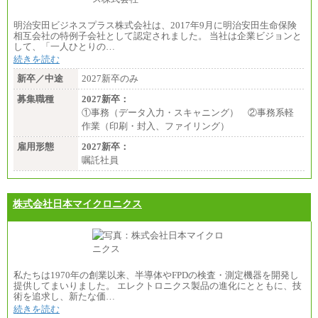
明治安田ビジネスプラス株式会社は、2017年9月に明治安田生命保険
相互会社の特例子会社として認定されました。 当社は企業ビジョンと
して、「一人ひとりの…
続きを読む
新卒／中途
2027新卒のみ
募集職種
2027新卒：
①事務（データ入力・スキャニング） ②事務系軽
作業（印刷・封入、ファイリング）
雇用形態
2027新卒：
嘱託社員
株式会社日本マイクロニクス
私たちは1970年の創業以来、半導体やFPDの検査・測定機器を開発し
提供してまいりました。 エレクトロニクス製品の進化にとともに、技
術を追求し、新たな価…
続きを読む