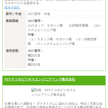
タルサービスを提供する…
続きを読む
新卒／中途
2027新卒・中途
募集職種
2027新卒：
(1)スタッフ、サポート職 (2)内勤営業職 (3)シ
ステムエンジニア職
中途：
（１）スタッフ職・サポート職 （２）内勤営業
職 （３）システムエンジニア職
雇用形態
2027新卒：
嘱託社員
中途：
嘱託社員
NTTドコモビジネスエンジニアリング株式会社
仕事を通じた感動を！ ダイナミズムに溢れた当社は、明るく元気な会
社環境の中で、社会的な使命を達成することができる働き甲斐のある