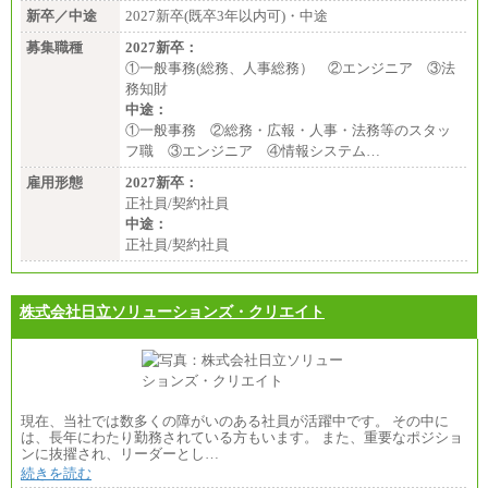
新卒／中途
2027新卒(既卒3年以内可)・中途
募集職種
2027新卒：
①一般事務(総務、人事総務） ②エンジニア ③法
務知財
中途：
①一般事務 ②総務・広報・人事・法務等のスタッ
フ職 ③エンジニア ④情報システム…
雇用形態
2027新卒：
正社員/契約社員
中途：
正社員/契約社員
株式会社日立ソリューションズ・クリエイト
現在、当社では数多くの障がいのある社員が活躍中です。 その中に
は、長年にわたり勤務されている方もいます。 また、重要なポジショ
ンに抜擢され、リーダーとし…
続きを読む