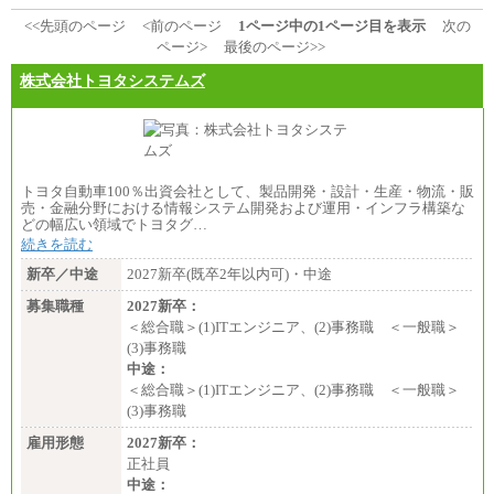
<<先頭のページ
<前のページ
1ページ中の1ページ目を表示
次の
ページ>
最後のページ>>
株式会社トヨタシステムズ
トヨタ自動車100％出資会社として、製品開発・設計・生産・物流・販
売・金融分野における情報システム開発および運用・インフラ構築な
どの幅広い領域でトヨタグ…
続きを読む
新卒／中途
2027新卒(既卒2年以内可)・中途
募集職種
2027新卒：
＜総合職＞(1)ITエンジニア、(2)事務職 ＜一般職＞
(3)事務職
中途：
＜総合職＞(1)ITエンジニア、(2)事務職 ＜一般職＞
(3)事務職
雇用形態
2027新卒：
正社員
中途：