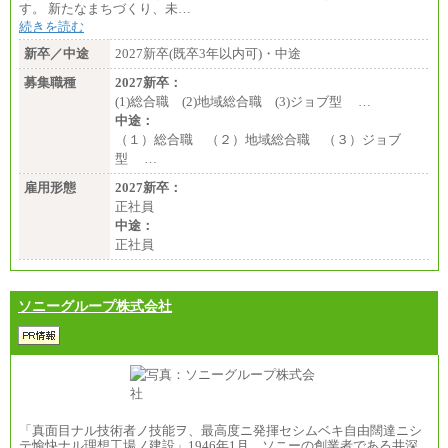
す。 新たなまちづくり、未…
続きを読む
新卒／中途
2027新卒(既卒3年以内可)・中途
募集職種
2027新卒：
(1)総合職 (2)地域総合職 (3)ジョブ型 …
中途：
（１）総合職 （２）地域総合職 （３）ジョブ
型 …
雇用形態
2027新卒：
正社員
中途：
正社員
ソニーグループ株式会社
「真面目ナル技術者ノ技能ヲ、最高度ニ発揮セシムベキ自由闊達ニシ
テ愉快ナル理想工場ノ建設」1946年1月、ソニーの創業者である井深