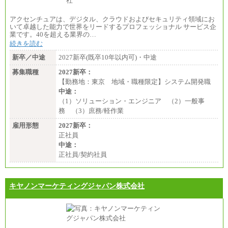
アクセンチュアは、デジタル、クラウドおよびセキュリティ領域にお
いて卓越した能力で世界をリードするプロフェッショナル サービス企
業です。40を超える業界の…
続きを読む
新卒／中途
2027新卒(既卒10年以内可)・中途
募集職種
2027新卒：
【勤務地：東京 地域・職種限定】システム開発職
中途：
（1）ソリューション・エンジニア （2）一般事
務 （3）庶務/軽作業
雇用形態
2027新卒：
正社員
中途：
正社員/契約社員
キヤノンマーケティングジャパン株式会社