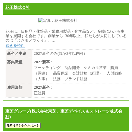
花王株式会社
花王は、日用品・化粧品・業務用製品・化学品など、多岐にわたる事
業を展開する会社です。創業から130年以上、私たちが大切にしている
のは「よきモノづくり」。…
続きを読む
新卒／中途
2027新卒のみ(既卒3年以内可)
募集職種
2027新卒：
マーケティング 商品開発 ケミカル営業 購買
（調達） 品質保証 会計財務（経理） 人財戦略
（人事） 法務 ブランド法務…
雇用形態
2027新卒：
正社員
東芝グループ(株式会社東芝、東芝デバイス＆ストレージ株式会
社)