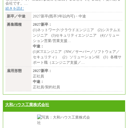
会社です。…
続きを読む
新卒／中途
2027新卒(既卒3年以内可)・中途
募集職種
2027新卒：
(1)ネットワーク/クラウドエンジニア (2)システムエ
ンジニア (3)セキュリティエンジニア (4)ソリュー
ション営業/営業支援…
中途：
(1)ICTエンジニア（NW／サーバー／ソフトウェア／
セキュリティ） (2）ソリューションSE (3）各種サ
ポート職（エンジニア支援／…
雇用形態
2027新卒：
正社員
中途：
正社員/契約社員
大和ハウス工業株式会社