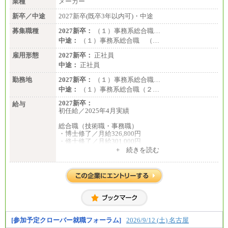
業種
メーカー
新卒／中途
2027新卒(既卒3年以内可)・中途
募集職種
2027新卒：
（１）事務系総合職…
中途：
（１）事務系総合職 （…
雇用形態
2027新卒：
正社員
中途：
正社員
勤務地
2027新卒：
（１）事務系総合職…
中途：
（１）事務系総合職（２…
2027新卒：
給与
初任給／2025年4月実績
総合職（技術職・事務職）
・博士修了／月給326,800円
・修士修了／月給301,000円
・大学卒／月給282,000円
+ 続きを読む
・高専卒（専攻科）／月給282,000円
・高専卒（本科）／月給256,000円
一般事務職
・博士修了、修士修了、大学卒／月給206,400円
・高専卒（専攻科）／月給206,400円
・高専卒（本科）月給197,800円
・短大卒／月給197,800円
・専門卒（2年）／月給197,800円
[参加予定クローバー就職フォーラム]
2026/9/12 (土) 名古屋