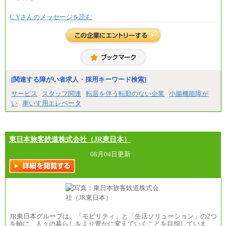
※全ての求人において試用期間中も給与に変更はご
ざいません。
C.Yさんのメッセージを読む
[関連する障がい者求人・採用キーワード検索]
サービス
スタッフ関連
転居を伴う転勤のない企業
小腸機能障が
い
車いす用エレベータ
東日本旅客鉄道株式会社（JR東日本）
08月04日更新
JR東日本グループは、「モビリティ」と「生活ソリューション」の2つ
を軸に、人々の暮らしをより豊かに変えていくことを目指していま