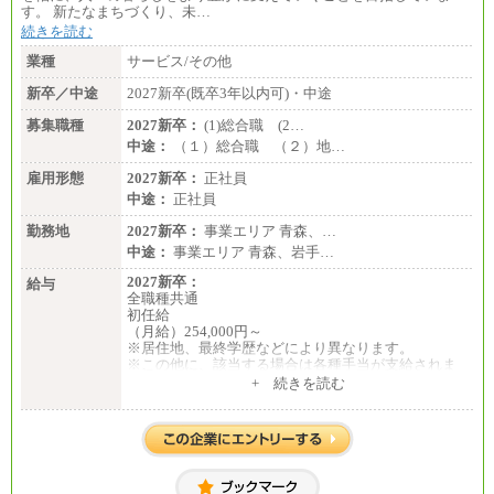
す。 新たなまちづくり、未…
続きを読む
業種
サービス/その他
新卒／中途
2027新卒(既卒3年以内可)・中途
募集職種
2027新卒：
(1)総合職 (2…
中途：
（１）総合職 （２）地…
雇用形態
2027新卒：
正社員
中途：
正社員
勤務地
2027新卒：
事業エリア 青森、…
中途：
事業エリア 青森、岩手…
2027新卒：
給与
全職種共通
初任給
（月給）254,000円～
※居住地、最終学歴などにより異なります。
※この他に、該当する場合は各種手当が支給されま
す。
+ 続きを読む
※試用期間中も給与に変更はございません。
中途：
全職種共通
初任給／月給263,000円～
※居住地、年齢により異なります。