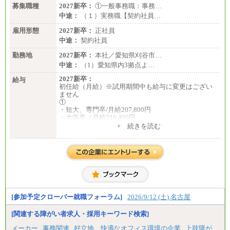
募集職種
2027新卒：
①一般事務職：事務…
中途：
（１）実務職【契約社員…
雇用形態
2027新卒：
正社員
中途：
契約社員
勤務地
2027新卒：
本社／愛知県刈谷市…
中途：
（1）愛知県内3拠点よ…
2027新卒：
給与
初任給（月給）※試用期間中も給与に変更はござい
ません
①
・短大、専門卒/月給207,800円
・大学卒／月給216,400円
※大学院修了は大学卒の金額を最低額とし、経験・
+ 続きを読む
能力を考慮のうえ当社規程に基づき決定いたしま
す。
②③
・修士了／月給301,000円
・大学卒／月給282,000円
※技術系応募における、博士課程修了は大学卒(また
は修士了)の金額を最低額とし、経験・能力を考慮の
うえ当社規程に基づき決定いたします。
[参加予定クローバー就職フォーラム]
2026/9/12 (土) 名古屋
[関連する障がい者求人・採用キーワード検索]
中途：
（1）月給 246,660円
メーカー
事務関連
好立地、快適なオフィス環境の企業
上肢障が