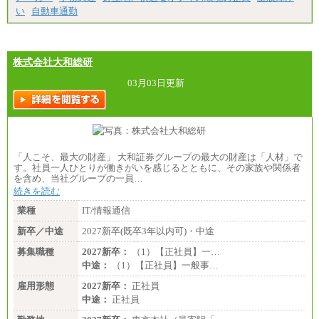
（2）時間給 1,500円/月給モデル\337,000～
い
自動車通勤
株式会社大和総研
03月03日更新
「人こそ、最大の財産」 大和証券グループの最大の財産は「人材」で
す。社員一人ひとりが働きがいを感じるとともに、その家族や関係者
を含め、当社グループの一員…
続きを読む
業種
IT/情報通信
新卒／中途
2027新卒(既卒3年以内可)・中途
募集職種
2027新卒：
（1）【正社員】一…
中途：
（1）【正社員】一般事…
雇用形態
2027新卒：
正社員
中途：
正社員