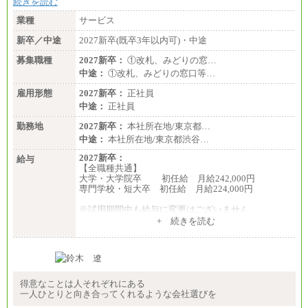
続きを読む
業種
サービス
新卒／中途
2027新卒(既卒3年以内可)・中途
募集職種
2027新卒：
①改札、みどりの窓…
中途：
①改札、みどりの窓口等…
雇用形態
2027新卒：
正社員
中途：
正社員
勤務地
2027新卒：
本社所在地/東京都…
中途：
本社所在地/東京都渋谷…
2027新卒：
給与
【全職種共通】
大学・大学院卒 初任給 月給242,000円
専門学校・短大卒 初任給 月給224,000円
※試用期間中も給与に変更はございません
中途：
+ 続きを読む
【全職種共通】
大学・大学院卒 初任給 月給242,000円
専門学校・短大卒 初任給 月給224,000円
最終学歴に応じ、上記新卒給与（高卒の場合は、月
給211,000円）を基本給とし、年齢や学歴などを考慮
して算定した調整手当を加算した額
得意なことは人それぞれにある
一人ひとりと向き合ってくれるような会社選びを
※試用期間中も給与に変更はございません