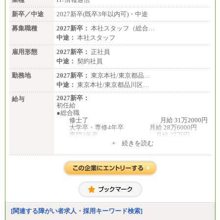
〈東京・神奈川〉210,000 円
〈大阪・兵庫〉200,000 円
新卒／中途
2027新卒(既卒3年以内可)・中途
〈愛知〉194,500 円 〈福
岡〉185,000円
募集職種
2027新卒：
本社スタッフ（総合…
中途：
本社スタッフ
※基本給のみ（地域手当なし）
※試用期間中も給与変更なし
雇用形態
2027新卒：
正社員
中途：
中途：
契約社員
【阪急交通社】
◆正社員/総合職
勤務地
2027新卒：
東京本社/東京都品…
月給250,000円～(※1)、247,000円～(※2)、242,000円
中途：
東京本社/東京都品川区…
～(※3)、239,000円～(※4)、237,000円～（※5）
・月給は一律地域手当を含んだ金額を表示
2027新卒：
給与
（※1…36,000円、※2…33,000円、※3…28,000円、
初任給
※4…25,000円、※5…23,000円）
●総合職
・試用期間中も給与変更なし
修士了 月給 31万2000円
大学卒・専修4年卒 月給 28万6000円
◆正社員/基幹職
専門3年卒 月給 27万円
〈東京・神奈川〉月給219,000 円～ 〈大阪・兵庫〉
専門2年・短大・高専卒 月給 26万円
+ 続きを読む
月給209,000 円～
※博士課程修了は修士了の金額を最低額とし、
〈愛知〉月給194,500 円～ 〈福岡〉月給185,000 円～
経験・能力を考慮のうえ、当社規程に基づき決定い
・一律地域手当なし
たします。
・試用期間中も給与変更なし
●一般職
◆契約社員
大学卒 月給 25万3000
月給187,500円～(※1)、184,000円～(※2)、180,500円
円
～(※3)、170,500～(※4)、168,000円～（※5）
中途：
月給250,000円～300,000円
※1…東京都、埼玉県、千葉県、神奈川県
[関連する障がい者求人・採用キーワード検索]
※ご経験を考慮の上決定します
※2…大阪府、京都府、兵庫県、滋賀県