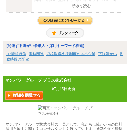
専門・高専卒_本社：282,000円_支店：236,620円
+ 続きを読む
※専門性に応じた高い給与水準の採用も実施
中途：
月給（本社）：213,030円＋諸手当
月給（支店）：164,920円～189,700円＋諸手当
※試用期間中も給与に変更はございません。
※上記はフルタイム勤務で残業ゼロの場合の標準的
な月額モデルとして掲載。
※上記のほか、ボーナス支給あり
年収（本社）：330万～380万（フルタイムで標準的
[関連する障がい者求人・採用キーワード検索]
なボーナス込みの金額です。上限金額は全社平均20
時間の残業込み）
IT/情報通信
事務関連
資格取得支援制度がある企業
下肢障がい
勤
年収（支店）：260万～340万（フルタイムで標準的
務時間の配慮
なボーナス込みの金額です。上限金額は全社平均20
時間の残業込み）
※年1回評価に応じて昇給有り。(上限あり)
※雇用形態についての補足：事務系職務限定の正社
員となります
マンパワーグループ プラス株式会社
07月15日更新
マンパワーグループ株式会社の一員として、私たちは障がい者の自社
雇用と雇用に関するコンサルタントを行っています。通勤や働く場所