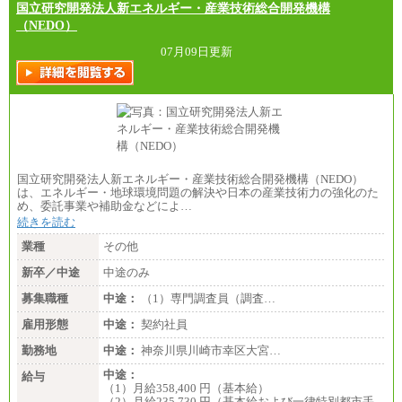
国立研究開発法人新エネルギー・産業技術総合開発機構
（NEDO）
07月09日更新
国立研究開発法人新エネルギー・産業技術総合開発機構（NEDO）
は、エネルギー・地球環境問題の解決や日本の産業技術力の強化のた
め、委託事業や補助金などによ…
続きを読む
業種
その他
新卒／中途
中途のみ
募集職種
中途：
（1）専門調査員（調査…
雇用形態
中途：
契約社員
勤務地
中途：
神奈川県川崎市幸区大宮…
中途：
給与
（1）月給358,400 円（基本給）
（2）月給235,730 円（基本給および一律特別都市手