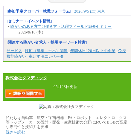
※この他に、該当する場合は各種手当が支給されま
す。
※試用期間中も給与に変更はございません
[参加予定クローバー就職フォーラム]
2026/9/5 (土) 東京
[セミナー・イベント情報]
・
障がいのある方向け働き方・活躍フィールド紹介セミナー
2026/9/10 (木）
[関連する障がい者求人・採用キーワード検索]
サービス
技術（建築、土木）関連
年間休日120日以上の企業
免疫
機能障がい
車いす用エレベータ
株式会社タマディック
05月28日更新
私たちは自動車、航空・宇宙機器、FA・ロボット、エレクトロニクス
等トップメーカーの設計・開発・生産技術の分野においてBtoBの高度
な専門性と技術力を要求…
続きを読む