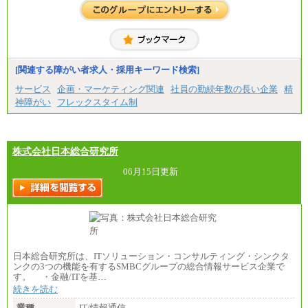
・専門・短大卒
月給229,500円(※1)、226,500円(※2)、221,500円
(※3)、218,500円(※4)、216,500円（※5）
※1…東京都、埼玉県、千葉県、神奈川県
※2…大阪府、京都府、兵庫県、滋賀県
[関連する障がい者求人・採用キーワード検索]
※3…愛知県、静岡県
※4…北海道、宮城県、栃木県、群馬県、長野県、新
サービス
企画・マーケティング関連
社員の勤続年数の長い企業
精
潟県、富山県、石川県、岡山県、広島県、山口県、
神障がい
フレックスタイム制
香川県、福岡県
※5…青森県、鳥取県、島根県、愛媛県、高知県、大
分県、長崎県、熊本県、宮崎県、鹿児島県、沖縄
県、福島県、山形県
・月給には一律地域手当を含んだ金額を表示
株式会社日本総合研究所
（一律地域手当：※1…36,000円、※2…33,000円、
※3…28,000円、※4…25,000円、※5…23,000円）
06月15日更新
・試用期間中も給与変更なし
●基幹職（地域限定社員）
・大学・院卒／月給185,000 円～219,000 円 ※勤務地
により異なる。
〈東京・神奈川〉219,000 円
〈大阪・兵庫〉209,000 円
日本総合研究所は、ITソリューション・コンサルティング・シンクタ
〈愛知〉194,500 円 〈福岡〉1
ンクの3つの機能を有するSMBCグループの総合情報サービス企業で
85,000 円
す。 ・金融/ITを基…
続きを読む
・専門・短大卒／月給185,000 円～210,000 円 ※勤務
地により異なる。
業種
IT/情報通信