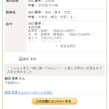
雇用形態
2027新卒：
正社員
※試用期間中も給与に変更なし
中途：
正社員/その他
勤務地
2027新卒：
本社（東京・竹芝）…
中途：
※本社（東京・竹芝）ま…
2027新卒：
給与
▼総合職
高専卒（本科）：月給263,000円～
大 卒・高専卒（専攻科）：月給273,000円～
修士了：月給294,200円～
博士了：月給304,800円～
+ 続きを読む
※卓越した能力、高度な技術や実績をお持ちの方
で、それらを入社後の実業務において発揮できると
認められる場合は、 上記の給与に関わらず個別設定
することがあります
▼アソシエイト職
「こんな人達と一緒に働いてみたい！」と感じる明るい社員をみて
月給235,000円
入社を決めました
全職種2025年度実績
鎌田 美希 さん
下肢障がい
※営業職に支給するインセンティブは除く
※試用期間中も給与に変更はございません
鎌田 美希さんのメッセージを読む
中途：
基本月給／20万5000円以上(正社員・準社員）
※経験、能力を考慮の上、当社規定により優遇
いたします