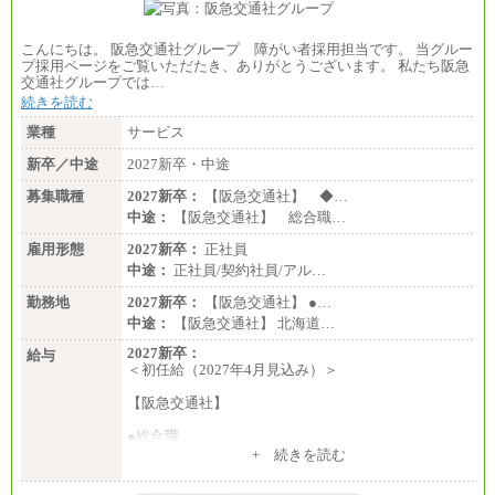
こんにちは。 阪急交通社グループ 障がい者採用担当です。 当グルー
プ採用ページをご覧いただたき、ありがとうございます。 私たち阪急
交通社グループでは…
続きを読む
業種
サービス
新卒／中途
2027新卒・中途
募集職種
2027新卒：
【阪急交通社】 ◆…
中途：
【阪急交通社】 総合職…
雇用形態
2027新卒：
正社員
中途：
正社員/契約社員/アル…
勤務地
2027新卒：
【阪急交通社】 ●…
中途：
【阪急交通社】 北海道…
2027新卒：
給与
＜初任給（2027年4月見込み）＞
【阪急交通社】
●総合職
・大学・院卒
+ 続きを読む
月給250,000円(※1)、247,000円(※2)、242,000円
(※3)、239,000円(※4)、237,000円（※5）