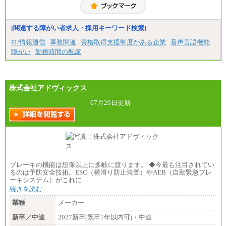
※自己成長支援金(10,000円）を含む
※別途、Workstyle支援金(月額4,000円）
[関連する障がい者求人・採用キーワード検索]
IT/情報通信
事務関連
資格取得支援制度がある企業
音声言語機能
障がい
勤務時間の配慮
株式会社アドヴィックス
07月29日更新
ブレーキの機能は想像以上に多岐に渡ります。 ◆今最も注目されてい
るのは予防安全技術。ESC（横滑り防止装置）やAEB（自動緊急ブレ
ーキシステム）がこれに…
続きを読む
業種
メーカー
新卒／中途
2027新卒(既卒1年以内可)・中途