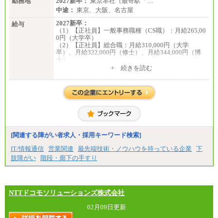
勤務地
2027新卒：
東京本社（最寄駅「…
中途：
東京、大阪、名古屋
2027新卒：
給与
（1）【正社員】一般事務職種（CS職）：月給265,00
0円（大学卒）
（2）【正社員】総合職：月給310,000円（大学
卒）、月給322,000円（修士）、月給344,000円（博
士）
+ 続きを読む
※見習期間（試用期間、3か月）も給与に変更はござ
いません。
※一般事務職種（CS職）の大学院修了者は大学卒の
金額を最低額とし、
経験・能力を考慮のうえ、当社規程に基づき決定い
たします。
中途：
下記は新卒採用の給与です。経験者採用の場合、下
記を再下限としてご経験に応じた金額となります。
[関連する障がい者求人・採用キーワード検索]
（1）【正社員】一般事務職種（CS職）：月給255,00
IT/情報通信
営業関連
最先端技術・ノウハウを持っている企業
下
0円（大学卒）
肢障がい
階段・廊下の手すり
（2）【正社員】総合職：月給300,000円（大学卒）
※試用期間も同額
NTTドコモソリューションズ株式会社
02月09日更新