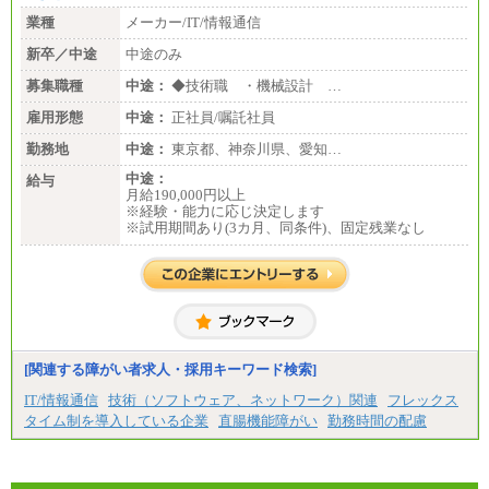
業種
メーカー/IT/情報通信
新卒／中途
中途のみ
募集職種
中途：
◆技術職 ・機械設計 …
雇用形態
中途：
正社員/嘱託社員
勤務地
中途：
東京都、神奈川県、愛知…
中途：
給与
月給190,000円以上
※経験・能力に応じ決定します
※試用期間あり(3カ月、同条件)、固定残業なし
[関連する障がい者求人・採用キーワード検索]
IT/情報通信
技術（ソフトウェア、ネットワーク）関連
フレックス
タイム制を導入している企業
直腸機能障がい
勤務時間の配慮