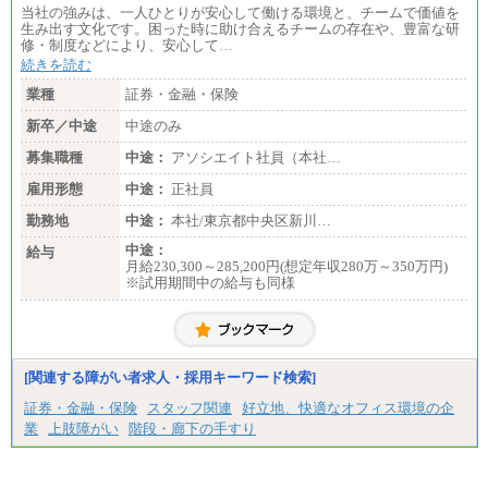
当社の強みは、一人ひとりが安心して働ける環境と、チームで価値を
生み出す文化です。困った時に助け合えるチームの存在や、豊富な研
修・制度などにより、安心して…
続きを読む
業種
証券・金融・保険
新卒／中途
中途のみ
募集職種
中途：
アソシエイト社員（本社…
雇用形態
中途：
正社員
勤務地
中途：
本社/東京都中央区新川…
中途：
給与
月給230,300～285,200円(想定年収280万～350万円)
※試用期間中の給与も同様
[関連する障がい者求人・採用キーワード検索]
証券・金融・保険
スタッフ関連
好立地、快適なオフィス環境の企
業
上肢障がい
階段・廊下の手すり