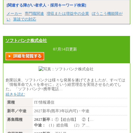
※試用期間中も給与に変更はございません。
[関連する障がい者求人・採用キーワード検索]
中途：
メーカー
専門職関連
増収または増益中の企業
ぼうこう機能障が
（１）（２）
い
筆談での対応
月給：270,000円～
想定年収：490万円～1,100万円
年収例：
・610万円/28歳・月給34万円
・1,090万円/38歳・月給59万円 *残業代・家族手当
ソフトバンク株式会社
対象外
07月14日更新
（３）
月給：190,000円～
想定年収：340万円～610万円
年収例：
・460万円/28歳・月給26万円
・520万円/32歳・月給29万円
創業以来、ソフトバンクは様々な発展を遂げてきましたが、すべては
（４）
「情報革命で人々を幸せに」という経営理念を実現させるためでし
月給：201,000円～
た。 「ソフトバンク=携帯電話…
想定年収：360万円～680万円
続きを読む
年収例：
・520万円/32歳・月給29万円
業種
IT/情報通信
年収例は賞与含む、残業代・家族手当含まず
新卒／中途
2027新卒(既卒3年以内可)・中途
※キャリアや能力等を考慮の上、当社規定により確
募集職種
2027新卒：
①【総合職】 ②【…
定します
中途：
（1）総合職 （2）ア…
※残業手当：別途支給
※固定給に固定残業代含まず