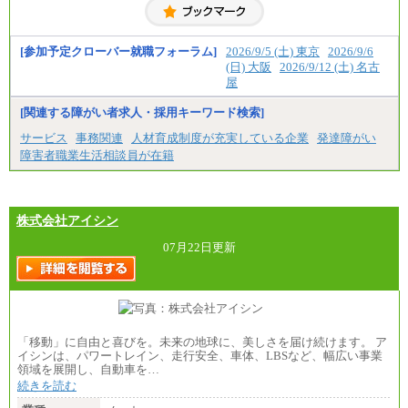
[参加予定クローバー就職フォーラム]
2026/9/5 (土) 東京
2026/9/6
(日) 大阪
2026/9/12 (土) 名古
屋
[関連する障がい者求人・採用キーワード検索]
サービス
事務関連
人材育成制度が充実している企業
発達障がい
障害者職業生活相談員が在籍
株式会社アイシン
07月22日更新
「移動」に自由と喜びを。未来の地球に、美しさを届け続けます。 ア
イシンは、パワートレイン、走行安全、車体、LBSなど、幅広い事業
領域を展開し、自動車を…
続きを読む