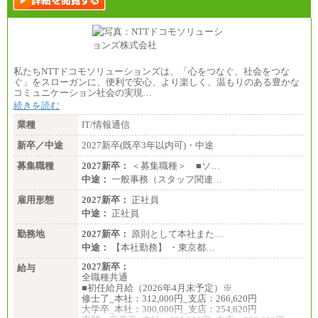
私たちNTTドコモソリューションズは、「心をつなぐ、社会をつな
ぐ」をスローガンに、便利で安心、より楽しく、温もりのある豊かな
コミュニケーション社会の実現…
続きを読む
業種
IT/情報通信
新卒／中途
2027新卒(既卒3年以内可)・中途
募集職種
2027新卒：
＜募集職種＞ ■ソ…
中途：
一般事務（スタッフ関連…
雇用形態
2027新卒：
正社員
中途：
正社員
勤務地
2027新卒：
原則として本社また…
中途：
【本社勤務】 ・東京都…
2027新卒：
給与
全職種共通
■初任給月給（2026年4月末予定）※
修士了_本社：312,000円_支店：266,620円
大学卒_本社：300,000円_支店：254,620円