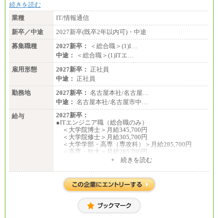
続きを読む
業種
IT/情報通信
新卒／中途
2027新卒(既卒2年以内可)・中途
募集職種
2027新卒：
＜総合職＞(1)I…
中途：
＜総合職＞(1)ITエ…
雇用形態
2027新卒：
正社員
中途：
正社員
勤務地
2027新卒：
名古屋本社/名古屋…
中途：
名古屋本社/名古屋市中…
2027新卒：
給与
●ITエンジニア職（総合職のみ）
＜大学院博士＞月給345,700円
＜大学院修士＞月給305,700円
＜大学学部・高専（専攻科）＞月給285,700円
＜高専・短大＞月給285,700円
+ 続きを読む
●事務職（総合職／一般職）
＜大学院修士・博士＞月給：305,700円（総合職）
＜大学学部＞月給：285,700円（総合職）／253,10
0円（一般職）
＜高専・短大＞月給：285,700円（総合職）／248,1
00円（一般職）