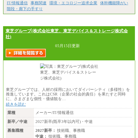
※試用期間はありません
IT/情報通信
事務関連
環境・エコロジー追求企業
体幹機能障がい
※3…愛知県、静岡県
※4…北海道、宮城県、栃木県、群馬県、長野県、新
階段・廊下の手すり
潟県、富山県、石川県、岡山県、広島県、山口県、
香川県、福岡県
※5…青森県、鳥取県、島根県、愛媛県、高知県、大
分県、長崎県、熊本県、宮崎県、鹿児島県、沖縄
東芝グループ(株式会社東芝、東芝デバイス＆ストレージ株式会
県、福島県、山形県
社)
◆パート・アルバイト
時給制：最低時給額 1,050円～ ※勤務地により異な
05月15日更新
る。
【エアサーブ】
月給223,000円～
・試用期間中も給与変更なし
東芝グループでは、人材の採用においてダイバーシティ（多様性）を
推進しています。これはCSR（企業の社会的責任）を果たすと同時
に、さまざまな個性・価値観を…
続きを読む
業種
メーカー/IT/情報通信
新卒／中途
2027新卒(既卒3年以内可)・中途
募集職種
2027新卒：
技術職、事務職
中途：
技術職、事務職