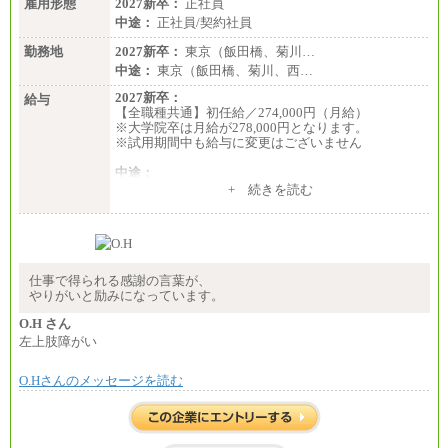
雇用形態
2027新卒：
正社員
中途：
正社員/契約社員
勤務地
2027新卒：
東京（飯田橋、菊川…
中途：
東京（飯田橋、菊川、西…
2027新卒：
給与
【全職種共通】初任給／274,000円（月給）
※大学院卒は月給が278,000円となります。
※試用期間中も給与に変更はございません
中途：
（１）～（４）274,000円（月給）～
+ 続きを読む
（５）235,000円（月給）～
※経験・年齢などを考慮のうえ、当社規程により優
遇します。
※業務内容・勤務形態に応じて、上記給与の範囲内
でご相談をさせていただく事があります
※試用期間中も給与に変更はございません
仕事で得られる感謝の言葉が、
やりがいと励みになっています。
O.H さん
左上肢障がい
O.Hさんのメッセージを読む