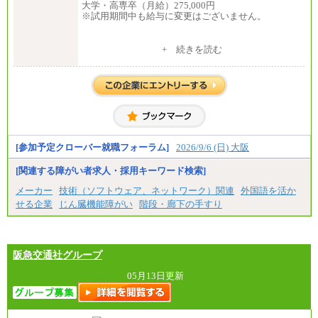
大学・高専卒（月給）275,000円
※試用期間中も給与に変更はございません。
中途：
+ 続きを読む
修士了 （月給）300,000円
大学・高専卒（月給）275,000円
※試用期間中も給与に変更はございません。
[参加予定クローバー就職フォーラム]
2026/9/6 (日) 大阪
[関連する障がい者求人・採用キーワード検索]
メーカー
技術（ソフトウェア、ネットワーク）関連
外国語を活か
せる企業
じん臓機能障がい
階段・廊下の手すり
阪急交通社グループ
05月13日更新