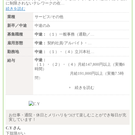
に制限されないテレワークの在…
続きを読む
業種
サービス/その他
新卒／中途
中途のみ
募集職種
中途：
（１）一般事務（通勤／…
雇用形態
中途：
契約社員/アルバイト・…
勤務地
中途：
（１）・（４）立川本社…
中途：
給与
（１）・（２）・（４）月給147,800円以上（実働6
時間）
月給191,000円以上（実働7.5時
間）
（３）月給191,000円以上（実働7.5時間）
+ 続きを読む
（５）月給147,800円以上（実働6時間）
-----
時給 1,226円（実働4.5時間）
※基本給に加算して以下手当有（いずれも時
間額換算額）
お仕事・通院・休日とメリハリをつけて楽しむことができ毎日が充
・退職金相当手当 37円
実しています！
・賞与相当手当 127円
合計時給額 1,390円
C.Y さん
下肢障がい