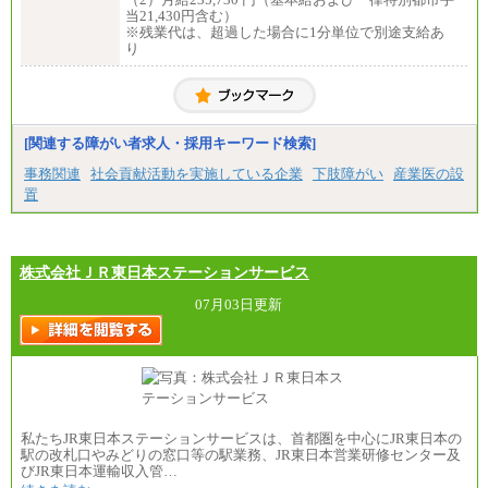
当21,430円含む）
※残業代は、超過した場合に1分単位で別途支給あ
り
[関連する障がい者求人・採用キーワード検索]
事務関連
社会貢献活動を実施している企業
下肢障がい
産業医の設
置
株式会社ＪＲ東日本ステーションサービス
07月03日更新
私たちJR東日本ステーションサービスは、首都圏を中心にJR東日本の
駅の改札口やみどりの窓口等の駅業務、JR東日本営業研修センター及
びJR東日本運輸収入管…