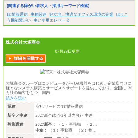
※試用期間中の条件変更：無
[関連する障がい者求人・採用キーワード検索]
中途：
■正社員採用■
IT/情報通信
事務関連
好立地、快適なオフィス環境の企業
ぼうこ
＜総合職＞
う機能障がい
車いす用エレベータ
大学院博士 ： 月給345,700円～
大学院修士 ： 月給305,700円～
大学学部・高専（専攻科）： 月給285,700円～
高専・短大： 月給285,700円～
株式会社大塚商会
＜一般職＞
大学(学部・院)・高専（専攻科）： 月給253,100
07月29日更新
円～
高専・短大： 月給248,100円～
※試用期間中の条件変更：無
大塚商会グループはコンピュータからOA機器をはじめ、企業様向けに
様々なシステム構築とサービス＆サポートを提供しており、全国に130
万社の顧客をもつ、国内…
続きを読む
業種
商社/サービス/IT/情報通信
新卒／中途
2027新卒(既卒2年以内可)・中途
募集職種
2027新卒：
（１）事務職 （２…
中途：
（１）事務職 （２）物…