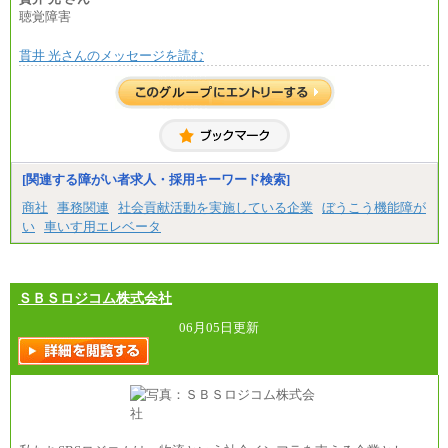
総合職 月給271,000円
聴覚障害
■(株)JTBビジネストラベルソリューションズ
貫井 光さんのメッセージを読む
総合職 月給220,000～230,000円＋地域間調整給
エリア総合職 月給206,000円～214,000＋地域間調
整給
※詳細はJTBキャリアサイトよりご確認ください。
■(株)JTBコミュニケーションデザイン
総合職 月給230,000円
みなし残業手当：20,000円（一律支給）※みなし
残業手当の残業時間は10.43時間。
[関連する障がい者求人・採用キーワード検索]
※超過勤務手当：みなし残業時間を超える残業時
商社
事務関連
社会貢献活動を実施している企業
ぼうこう機能障が
間に応じて、時間外手当等を支給。
い
車いす用エレベータ
エリアサポート職 月給188,000円
※超過勤務手当：残業時間については全額時間外
手当を支給。
ＳＢＳロジコム株式会社
■（株）JTBグローバルマーケティング＆トラベル
総合職 月給242,000円＋地域間調整給
訪日事業職 月給202,000～227,000円＋地域間調整
06月05日更新
給
※詳細はJTBキャリアサイトよりご確認ください。
■(株)JTBビジネストランスフォーム
総合職 月給205,000～225,000円＋地域間調整給
エリア総合職 月給185,000円＋地域間調整給
※詳細はJTBキャリアサイトよりご確認ください。