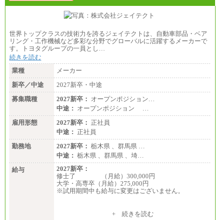
世界トップクラスの技術力を誇るジェイテクトは、自動車部品・ベア
リング・工作機械など多彩な分野でグローバルに活躍するメーカーで
す。トヨタグループの一員とし…
続きを読む
業種
メーカー
新卒／中途
2027新卒・中途
募集職種
2027新卒：
オープンポジション…
中途：
オープンポジション …
雇用形態
2027新卒：
正社員
中途：
正社員
勤務地
2027新卒：
栃木県 、群馬県 …
中途：
栃木県 、群馬県 、埼…
2027新卒：
給与
修士了 （月給）300,000円
大学・高専卒（月給）275,000円
※試用期間中も給与に変更はございません。
中途：
+ 続きを読む