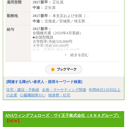
雇用形態
2027新卒：
正社員
中途：
正社員
勤務地
2027新卒：
本支店および全国（…
中途：
北海道／宮城県／埼玉県…
2027新卒：
給与
全職種共通（2026年4月実績）
■全国型職員
大学院卒/月給320,000円
大学卒/月給300,000円
短大・高専卒/月給270,000円
+ 続きを読む
■拠点型職員※
大学院卒/月給256,000円～288,000円
大学卒/月給240,000円～270,000円
短大・高専卒/月給216,000円～243,000円
■特定職員※
[関連する障がい者求人・採用キーワード検索]
大学院卒/月給234,000円～263,000円
大学卒/月給219,000円～246,000円
住宅・建設・不動産
企画・マーケティング関連
年間休日120日以上
短大・高専卒/月給197,000円～222,000円
の企業
心臓機能障がい
独身寮・社宅
※拠点型職員、特定職員の給与は、生活の拠点が定
まることによるメリットおよび地域ごとの生計費な
どの地域差指数を勘案して拠点ごとに定めていま
す。
ANAウィングフェローズ・ヴイ王子株式会社（ＡＮＡグループ）
中途：
【NEW】
全職種共通
月給制