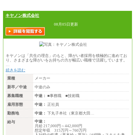
⑳月給205,000円以上
㉑月給185,000 円以上
㉒月給185,000 円以上
㉓月給224,500円以上
キヤノン株式会社
※全コース共通※ 能力・経験・勤務地などにより
異なります
08月05日更新
※試用期間中も給与に変更はございません。
キヤノンは「共生の理念」のもと、障がい者採用を積極的に進めてお
り、さまざまな障がいをお持ちの方が幅広い職種で活躍しています。
…
続きを読む
業種
メーカー
新卒／中途
中途のみ
募集職種
中途：
■事務職 ■技術職
雇用形態
中途：
正社員
勤務地
中途：
下丸子本社（東京都大田…
中途：
給与
月給 217,000円～442,000円
想定年収 315万円～760万円
入社時の処遇（基本給・賞与）は経験・スキルを考