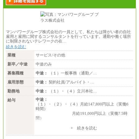
マンパワーグループ株式会社の一員として、私たちは障がい者の自社
雇用と雇用に関するコンサルタントを行っています。通勤や働く場所
に制限されないテレワークの在…
続きを読む
業種
サービス/その他
新卒／中途
中途のみ
募集職種
中途：
（１）一般事務（通勤／…
雇用形態
中途：
契約社員/アルバイト・…
勤務地
中途：
（１）・（４）立川本社…
中途：
給与
（１）・（２）・（４）月給147,800円以上（実働6
時間）
月給191,000円以上（実働7.5時
間）
（３）月給191,000円以上（実働7.5時間）
+ 続きを読む
（５）月給147,800円以上（実働6時間）