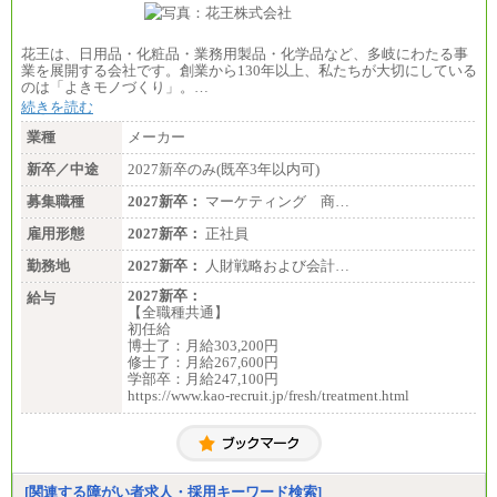
花王は、日用品・化粧品・業務用製品・化学品など、多岐にわたる事
業を展開する会社です。創業から130年以上、私たちが大切にしている
のは「よきモノづくり」。…
続きを読む
業種
メーカー
新卒／中途
2027新卒のみ(既卒3年以内可)
募集職種
2027新卒：
マーケティング 商…
雇用形態
2027新卒：
正社員
勤務地
2027新卒：
人財戦略および会計…
2027新卒：
給与
【全職種共通】
初任給
博士了：月給303,200円
修士了：月給267,600円
学部卒：月給247,100円
https://www.kao-recruit.jp/fresh/treatment.html
[関連する障がい者求人・採用キーワード検索]