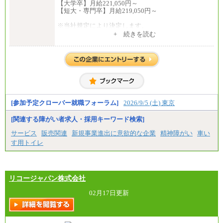
【大学卒】月給221,050円～
【短大・専門卒】月給219,050円～
※当社規定により決定します。
※試用期間中も給与に変更はございません。
+ 続きを読む
※上記月給には、全員支給の住宅手当の最低額（8,00
0円）が含まれます。
中途：
月給216,050円～
※年齢・経験等を考慮し決定します
※試用期間中も給与に変更はございません。
[参加予定クローバー就職フォーラム]
2026/9/5 (土) 東京
※昇給昇格年1回
[関連する障がい者求人・採用キーワード検索]
サービス
販売関連
新規事業進出に意欲的な企業
精神障がい
車い
す用トイレ
リコージャパン株式会社
02月17日更新