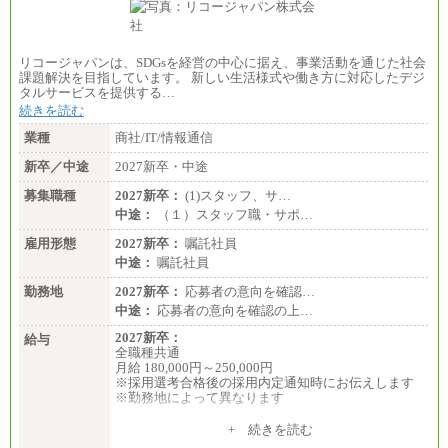
リコージャパンは、SDGsを経営の中心に据え、事業活動を通じた社会
課題解決を目指しています。 新しい生活様式や働き方に対応したデジ
タルサービスを提供する…
続きを読む
業種
商社/IT/情報通信
新卒／中途
2027新卒・中途
募集職種
2027新卒：
(1)スタッフ、サ…
中途：
（１）スタッフ職・サポ…
雇用形態
2027新卒：
嘱託社員
中途：
嘱託社員
勤務地
2027新卒：
応募者の意向を確認…
中途：
応募者の意向を確認の上…
2027新卒：
給与
全職種共通
月給 180,000円～250,000円
※採用選考合格後の採用内定通知時にお伝えします
※勤務地によって異なります
中途：
+ 続きを読む
全職種共通