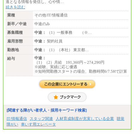
進となる情報を発信し、心や情…
続きを読む
業種
その他/IT/情報通信
新卒／中途
中途のみ
募集職種
中途：
（1）一般事務 （※…
雇用形態
中途：
契約社員
勤務地
中途：
（1）（本社） 東京都…
中途：
給与
（1）（2）月給 191,360円～274,290円
※経験、実績に応じ優遇
※短時間勤務スタートの場合、勤務時間6/7.5Hで計算
[関連する障がい者求人・採用キーワード検索]
IT/情報通信
スタッフ関連
人材育成制度が充実している企業
聴覚
障がい
車いす用エレベータ