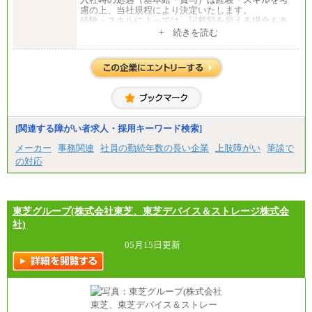
慮の上、当社規程により決定いたします。
経験・スキルによっては、記載額を超える場合もあ
ります。
+ 続きを読む
※試用期間中も給与に変更はございません。
[関連する障がい者求人・採用キーワード検索]
メーカー
事務関連
社員の勤続年数の長い企業
上肢障がい
筆談で
の対応
東芝グループ(株式会社東芝、東芝デバイス＆ストレージ株式会
社)
05月15日更新