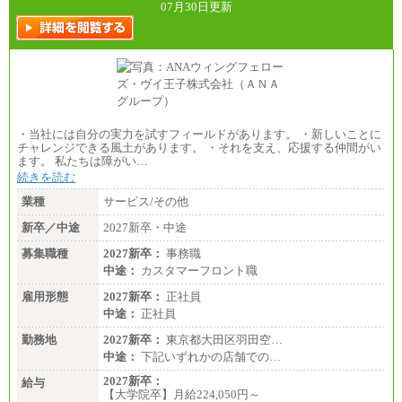
07月30日更新
226,600円～390,100円（勤務地域等により異なりま
す）
・ご経験やスキルを考慮し、選考の中で決定いたし
ます。
・試用期間中も同額支給します。
・当社には自分の実力を試すフィールドがあります。 ・新しいことに
チャレンジできる風土があります。 ・それを支え、応援する仲間がい
ます。 私たちは障がい…
続きを読む
業種
サービス/その他
新卒／中途
2027新卒・中途
募集職種
2027新卒：
事務職
中途：
カスタマーフロント職
雇用形態
2027新卒：
正社員
中途：
正社員
勤務地
2027新卒：
東京都大田区羽田空…
中途：
下記いずれかの店舗での…
2027新卒：
給与
【大学院卒】月給224,050円～