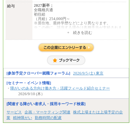
2027新卒：
給与
全職種共通
初任給
（月給）254,000円～
※居住地、最終学歴などにより異なります。
※この他に、該当する場合は各種手当が支給されま
す。
+ 続きを読む
※試用期間中も給与に変更はございません。
中途：
全職種共通
初任給／月給263,000円～
※居住地、年齢により異なります。
※この他に、該当する場合は各種手当が支給されま
す。
※試用期間中も給与に変更はございません
[参加予定クローバー就職フォーラム]
2026/9/5 (土) 東京
[セミナー・イベント情報]
・
障がいのある方向け働き方・活躍フィールド紹介セミナー
2026/9/10 (木）
[関連する障がい者求人・採用キーワード検索]
サービス
企画・マーケティング関連
株式上場または上場予定の企
業
精神障がい
勤務時間の配慮