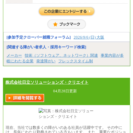
修士了 （月給）300,000円
大学・高専卒（月給）275,000円
※試用期間中も給与に変更はございません。
[参加予定クローバー就職フォーラム]
2026/9/6 (日) 大阪
[関連する障がい者求人・採用キーワード検索]
メーカー
技術（ソフトウェア、ネットワーク）関連
事業内容が多
岐にわたる企業
発達障がい
フレックスタイム制
株式会社日立ソリューションズ・クリエイト
04月28日更新
現在、当社では数多くの障がいのある社員が活躍中です。 その中に
は、長年にわたり勤務されている方もいます。 また、重要なポジショ