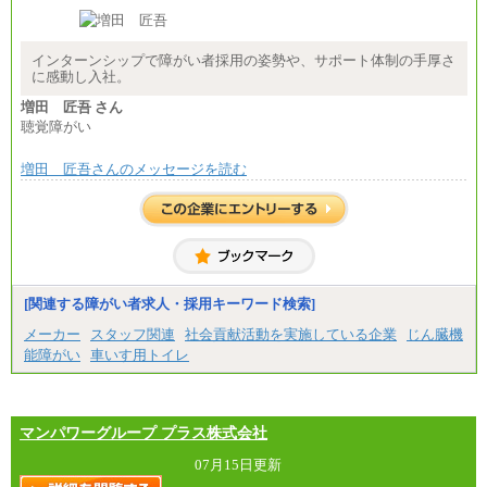
経験・能力を考慮し、下記を下限として決定しま
す。
2025年新卒初任給 大学卒／月給 大学卒269,000円
インターンシップで障がい者採用の姿勢や、サポート体制の手厚さ
に感動し入社。
増田 匠吾 さん
聴覚障がい
増田 匠吾さんのメッセージを読む
[関連する障がい者求人・採用キーワード検索]
メーカー
スタッフ関連
社会貢献活動を実施している企業
じん臓機
能障がい
車いす用トイレ
マンパワーグループ プラス株式会社
07月15日更新