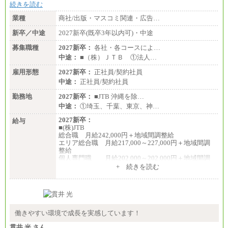
続きを読む
業種
商社/出版・マスコミ関連・広告…
新卒／中途
2027新卒(既卒3年以内可)・中途
募集職種
2027新卒：
各社・各コースによ…
中途：
■（株）ＪＴＢ ①法人…
雇用形態
2027新卒：
正社員/契約社員
中途：
正社員/契約社員
勤務地
2027新卒：
■JTB 沖縄を除…
中途：
①埼玉、千葉、東京、神…
2027新卒：
給与
■(株)JTB
総合職 月給242,000円＋地域間調整給
エリア総合職 月給217,000～227,000円＋地域間調
整給
個人専門職 月給202,000～202,000円＋地域間調
整給
+ 続きを読む
※詳細はJTBキャリアサイトよりご確認ください。
■(株)JTB商事
総合職 月給208,000～235,000円
エリア総合職 月給180,000～205,000円＋地域手当
※詳細はJTBキャリアサイトよりご確認ください。
働きやすい環境で成長を実感しています！
■(株)JTBパブリッシング ※2027年新卒募集終了
貫井 光 さん