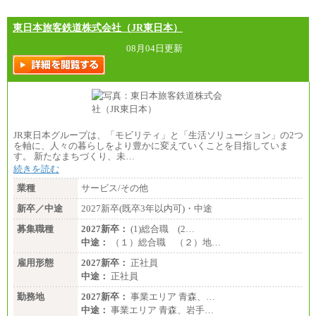
東日本旅客鉄道株式会社（JR東日本）
08月04日更新
JR東日本グループは、「モビリティ」と「生活ソリューション」の2つ
を軸に、人々の暮らしをより豊かに変えていくことを目指していま
す。 新たなまちづくり、未…
続きを読む
業種
サービス/その他
新卒／中途
2027新卒(既卒3年以内可)・中途
募集職種
2027新卒：
(1)総合職 (2…
中途：
（１）総合職 （２）地…
雇用形態
2027新卒：
正社員
中途：
正社員
勤務地
2027新卒：
事業エリア 青森、…
中途：
事業エリア 青森、岩手…