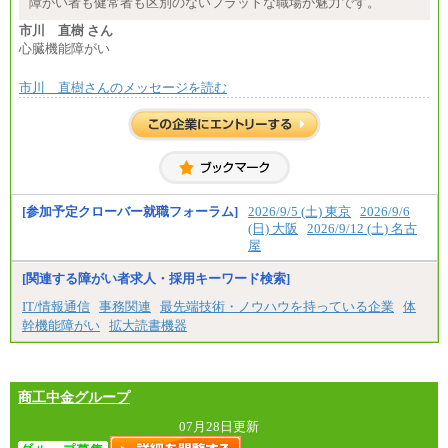
障がい者も健常者も区別のないフラットな職場が魅力です。
市川 直樹 さん
心臓機能障がい
市川 直樹さんのメッセージを読む
[参加予定クローバー就職フォーラム]
2026/9/5 (土) 東京
2026/9/6
(日) 大阪
2026/9/12 (土) 名古
屋
[関連する障がい者求人・採用キーワード検索]
IT/情報通信
事務関連
最先端技術・ノウハウを持っている企業
体
幹機能障がい
拡大読書機器
商工中金グループ
07月28日更新