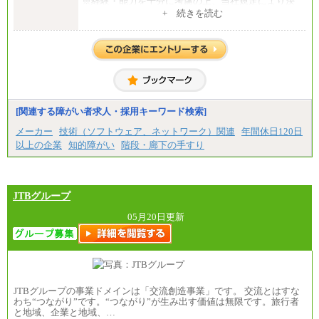
※経験・能力を十分に考慮の上、当社規定により決
定いたします。
+ 続きを読む
※試用期間中の給与に変更はありません。
[関連する障がい者求人・採用キーワード検索]
メーカー
技術（ソフトウェア、ネットワーク）関連
年間休日120日
以上の企業
知的障がい
階段・廊下の手すり
JTBグループ
05月20日更新
JTBグループの事業ドメインは「交流創造事業」です。 交流とはすな
わち“つながり”です。“つながり”が生み出す価値は無限です。旅行者
と地域、企業と地域、…