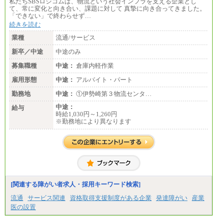
私たちSBSロジコムは、物流という社会インフラを支える企業とし
■(株)JTBデータサービス ※2027年新卒募集終了
て、常に変化と向き合い、課題に対して 真摯に向き合ってきました。
総合職 月給186,000～194,000円＋地域手当
「できない」で終わらせず…
※詳細はJTBキャリアサイトよりご確認ください。
続きを読む
■I&Jデジタルイノベーション(株)
業種
流通/サービス
総合職 月給224,500～242,600円＋地域手当
※詳細はJTBキャリアサイトよりご確認ください。
新卒／中途
中途のみ
＜有期社員コース＞
募集職種
中途：
倉庫内軽作業
■(株)JTBビジネストランスフォーム
雇用形態
有期契約職 月給185,000～195,000円
中途：
アルバイト・パート
※詳細はJTBキャリアサイトよりご確認ください。
勤務地
中途：
①伊勢崎第３物流センタ…
■(株)JTBパブリッシング ※2027年新卒募集終了
中途：
給与
総合職 月給241,000円
時給1,030円～1,260円
中途：
※勤務地により異なります
①月給227,000円以上
②月給212,000円以上
③月給172,500円以上
④月給23万円～37万円
⑤月給20万円～25万円
⑥月給33万円～48万円
⑦月給271,000円以上
⑧～⑮月給200,000円〜月給400,000円
⑯月給185,000円以上
[関連する障がい者求人・採用キーワード検索]
⑰月給237,000円以上
⑱月給212,000円以上
流通
サービス関連
資格取得支援制度がある企業
発達障がい
産業
⑲東京：月給202,000 円以上 、京都：月給193,000 円
医の設置
以上