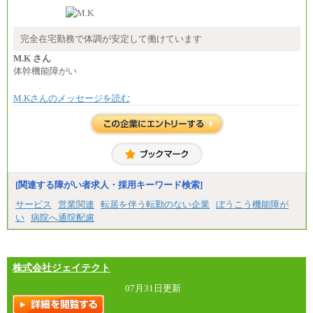
-----
時給 1,226円（実働4.5時間）
※基本給に加算して以下手当有（いずれも時
間額換算額）
完全在宅勤務で体調が安定して働けています
・退職金相当手当 37円
・賞与相当手当 127円
M.K さん
合計時給額 1,390円
体幹機能障がい
※全ての求人において試用期間中も給与に変更はご
M.Kさんのメッセージを読む
ざいません。
[関連する障がい者求人・採用キーワード検索]
サービス
営業関連
転居を伴う転勤のない企業
ぼうこう機能障が
い
病院へ通院配慮
株式会社ジェイテクト
07月31日更新