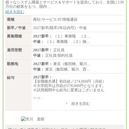
様々なシステム構築とサービス＆サポートを提供しており、全国に130
万社の顧客をもつ、国内…
続きを読む
業種
商社/サービス/IT/情報通信
新卒／中途
2027新卒(既卒2年以内可)・中途
募集職種
2027新卒：
（１）事務職 （２…
中途：
（１）事務職 （２）物…
雇用形態
2027新卒：
正社員
中途：
正社員/契約社員
勤務地
2027新卒：
東京（飯田橋、菊川…
中途：
東京（飯田橋、菊川、西…
2027新卒：
給与
【全職種共通】初任給／274,000円（月給）
※大学院卒は月給が278,000円となります。
※試用期間中も給与に変更はございません
中途：
（１）～（４）274,000円（月給）～
+ 続きを読む
（５）235,000円（月給）～
※経験・年齢などを考慮のうえ、当社規程により優
遇します。
※業務内容・勤務形態に応じて、上記給与の範囲内
でご相談をさせていただく事があります
※試用期間中も給与に変更はございません