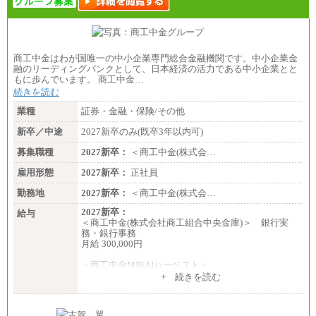
商工中金はわが国唯一の中小企業専門総合金融機関です。中小企業金
融のリーディングバンクとして、日本経済の活力である中小企業とと
もに歩んでいます。 商工中金…
続きを読む
業種
証券・金融・保険/その他
新卒／中途
2027新卒のみ(既卒3年以内可)
募集職種
2027新卒：
＜商工中金(株式会…
雇用形態
2027新卒：
正社員
勤務地
2027新卒：
＜商工中金(株式会…
2027新卒：
給与
＜商工中金(株式会社商工組合中央金庫)＞ 銀行実
務・銀行事務
月給 300,000円
＜商工中金MIRAIハーベスト＞
月給 230,000円
+ 続きを読む
※試用期間中も給与に変更はございません