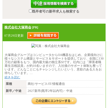
既卒者可の新卒求人も検索する
株式会社大塚商会
[PR]
07月29日更新
大塚商会グループはコンピュータからOA機器をはじめ、企業様向けに
様々なシステム構築とサービス＆サポートを提供しており、全国に130
万社の顧客をもつ、国内最大級の独立系SIです。社内には「障害者職
業生活相談員」が約10名いますので、入社後のサポート体制も整って
います。どんなことにもチャレンジしたいという、意欲のある人をお
待ちしています。…
続きを読む
業種
商社/サービス/IT/情報通信
新卒／中途
2027新卒(既卒2年以内可)・中途