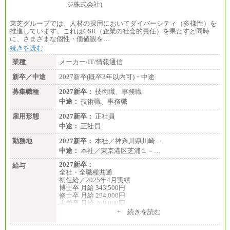
東芝グループでは、人材の採用においてダイバーシティ（多様性）を
推進しています。これはCSR（企業の社会的責任）を果たすと同時
に、さまざまな個性・価値観を…
続きを読む
業種
メーカー/IT/情報通信
新卒／中途
2027新卒(既卒3年以内可)・中途
募集職種
2027新卒：
技術職、事務職
中途：
技術職、事務職
雇用形態
2027新卒：
正社員
中途：
正社員
勤務地
2027新卒：
本社／神奈川県川崎…
中途：
本社／東京港区芝浦１－…
2027新卒：
給与
全社・全職種共通
初任給／2025年4月実績
博士卒 月給 343,500円
修士卒 月給 294,000円
大学卒 月給 269,000円
※試用期間の給与に変更はございません
+ 続きを読む
中途：