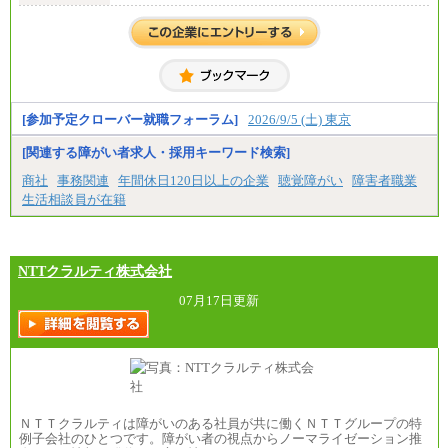
月給 200,000円～250,000円
入社時の処遇は経験・能力を考慮の上、当社規程に
より決定します。
具体的な金額は採用選考合格後に採用内定通知時に
お伝えします。
[参加予定クローバー就職フォーラム]
2026/9/5 (土) 東京
[関連する障がい者求人・採用キーワード検索]
商社
事務関連
年間休日120日以上の企業
聴覚障がい
障害者職業
生活相談員が在籍
NTTクラルティ株式会社
07月17日更新
ＮＴＴクラルティは障がいのある社員が共に働くＮＴＴグループの特
例子会社のひとつです。障がい者の視点からノーマライゼーション推