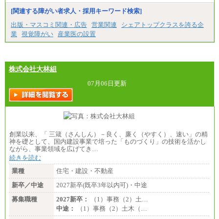
[関連する障がい者求人・採用キーワード検索]
出版・マスコミ関連・広告
営業関連
シェアトップクラスを誇る企
業
視覚障がい
産業医の設置
株式会社大林組
07月06日更新
創業以来、「 三箴（さんしん）－良く、廉く（やすく）、速い」の精
神を礎として、国内建設事業で培った「ものづくり」の技術を活かし
ながら、事業領域を広げてき…
続きを読む
業種
住宅・建設・不動産
新卒／中途
2027新卒(既卒3年以内可)・中途
募集職種
2027新卒：
（1）事務（2）土…
中途：
（1）事務（2）土木（…