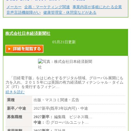
メーカー
企画・マーケティング関連
事業内容が多岐にわたる企業
音声言語機能障がい
健康管理室・休憩室などがある
株式会社日本経済新聞社
05月21日更新
「日経電子版」をはじめとするデジタル領域、グローバル展開にも
力を入れ、２０１５年には英国の有力経済紙フィナンシャル・タイム
ズ（FT）を発行するフィナン…
続きを読む
業種
出版・マスコミ関連・広告
新卒／中途
2027新卒(既卒3年以内可)・中途
募集職種
2027新卒：
編集職 ビジネス職…
中途：
① グローバルユニット…
雇用形態
2027新卒：
正社員