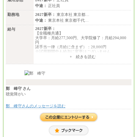
中途：
正社員
勤務地
2027新卒：
東京本社 東京都…
中途：
東京本社 東京都千代…
2027新卒：
給与
【全職種共通】
大学卒：月給277,500円、大学院修了：月給294,000
円
諸手当一律（月給に含まず）：28,000円
※試用期間中も給与に変更はございません
中途：
+ 続きを読む
【全職種共通】
月給370,000円～
※経験・能力等を考慮の上、当社規定により決定し
ます。
※試用期間中も給与に変更はございません。
※想定年収 6,000,000円～（住居費補助、子手当など
の各種手当を含む金額です）
鄭 峰守 さん
聴覚障がい
鄭 峰守さんのメッセージを読む