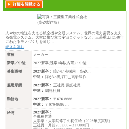
人や物の輸送を支える航空機や交通システム、世界の電力需要を支え
る発電システム、大空に飛び立つ宇宙ロケットなど、三菱重工は140年
にわたるモノづくりを通じ…
続きを読む
業種
メーカー
新卒／中途
2027新卒(既卒1年以内可)・中途
募集職種
2027新卒：
障がい者採用＿高砂…
中途：
障がい者採用＿高砂製作…
雇用形態
2027新卒：
正社員/嘱託社員
中途：
嘱託社員
勤務地
2027新卒：
〒676-8686…
中途：
〒676-8686 …
2027新卒：
給与
全職種共通
大学卒・大学院修了の初任給（2026年度実績）
正社員 月給285,000～317,000円