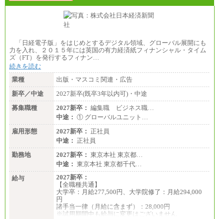
「日経電子版」をはじめとするデジタル領域、グローバル展開にも
力を入れ、２０１５年には英国の有力経済紙フィナンシャル・タイム
ズ（FT）を発行するフィナン…
続きを読む
業種
出版・マスコミ関連・広告
新卒／中途
2027新卒(既卒3年以内可)・中途
募集職種
2027新卒：
編集職 ビジネス職…
中途：
① グローバルユニット…
雇用形態
2027新卒：
正社員
中途：
正社員
勤務地
2027新卒：
東京本社 東京都…
中途：
東京本社 東京都千代…
2027新卒：
給与
【全職種共通】
大学卒：月給277,500円、大学院修了：月給294,000
円
諸手当一律（月給に含まず）：28,000円
※試用期間中も給与に変更はございません