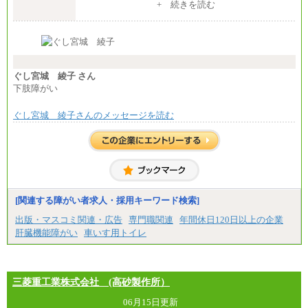
中途：
+ 続きを読む
【全職種共通】
月給370,000円～
※経験・能力等を考慮の上、当社規定により決定し
ます。
※試用期間中も給与に変更はございません。
※想定年収 6,000,000円～（住居費補助、子手当など
の各種手当を含む金額です）
ぐし宮城 綾子 さん
下肢障がい
ぐし宮城 綾子さんのメッセージを読む
[関連する障がい者求人・採用キーワード検索]
出版・マスコミ関連・広告
専門職関連
年間休日120日以上の企業
肝臓機能障がい
車いす用トイレ
三菱重工業株式会社 (高砂製作所）
06月15日更新