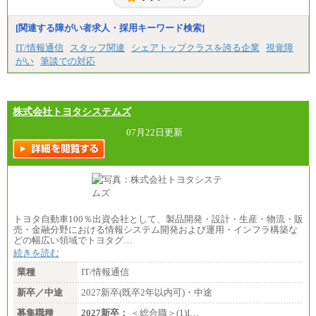
※自己成長支援金(10,000円）を含む
※別途、Workstyle支援金(月額4,000円）
[関連する障がい者求人・採用キーワード検索]
IT/情報通信
スタッフ関連
シェアトップクラスを誇る企業
視覚障
がい
筆談での対応
株式会社トヨタシステムズ
07月22日更新
トヨタ自動車100％出資会社として、製品開発・設計・生産・物流・販
売・金融分野における情報システム開発および運用・インフラ構築な
どの幅広い領域でトヨタグ…
続きを読む
業種
IT/情報通信
新卒／中途
2027新卒(既卒2年以内可)・中途
募集職種
2027新卒：
＜総合職＞(1)I…