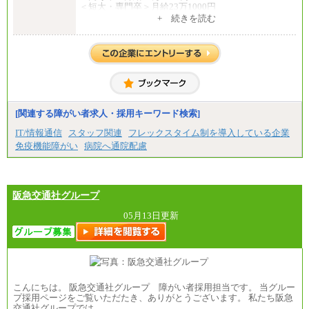
＜短大・専門卒＞月給23万1000円
+ 続きを読む
（4）月給22万3000円～
※上記を下限として勤務地エリアにより異なる
※試用期間中も給与に変更はございません
（5）
月給17万7000円
理論年収212万4000円（月給17万7000円×12カ月）
中途：
[関連する障がい者求人・採用キーワード検索]
（1）
月給22万3000円～
IT/情報通信
スタッフ関連
フレックスタイム制を導入している企業
想定年収410万円～
免疫機能障がい
病院へ通院配慮
※試用期間中の給与に変更はございません。
（2）
月給17万7000円
理論年収212万4000円（月給17万7000円×12カ月）
阪急交通社グループ
05月13日更新
こんにちは。 阪急交通社グループ 障がい者採用担当です。 当グルー
プ採用ページをご覧いただたき、ありがとうございます。 私たち阪急
交通社グループでは…