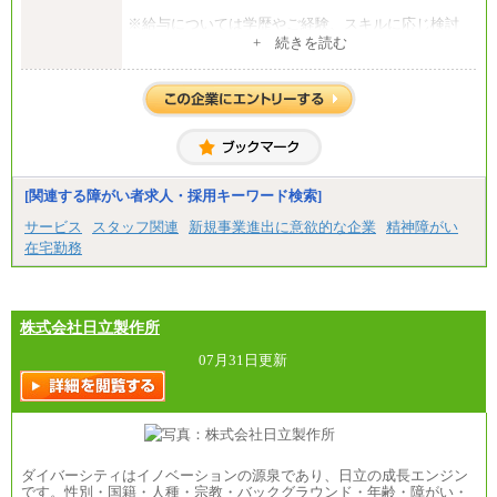
※給与については学歴やご経験、スキルに応じ検討
させて頂きます。
+ 続きを読む
※上記年収を超える金額でオファーさせていただく
可能性もございます。
※上記年収に加え、会社業績連動によるインセンテ
ィブが年に一回支払われることがあります。
[関連する障がい者求人・採用キーワード検索]
サービス
スタッフ関連
新規事業進出に意欲的な企業
精神障がい
在宅勤務
株式会社日立製作所
07月31日更新
ダイバーシティはイノベーションの源泉であり、日立の成長エンジン
です。性別・国籍・人種・宗教・バックグラウンド・年齢・障がい・