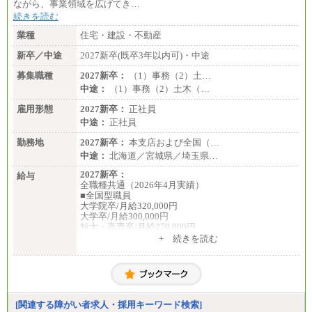
ながら、事業領域を広げてき…
続きを読む
業種
住宅・建設・不動産
新卒／中途
2027新卒(既卒3年以内可)・中途
募集職種
2027新卒：
（1）事務（2）土…
中途：
（1）事務（2）土木（…
雇用形態
2027新卒：
正社員
中途：
正社員
勤務地
2027新卒：
本支店および全国（…
中途：
北海道／宮城県／埼玉県…
2027新卒：
給与
全職種共通（2026年4月実績）
■全国型職員
大学院卒/月給320,000円
大学卒/月給300,000円
短大・高専卒/月給270,000円
+ 続きを読む
■拠点型職員※
大学院卒/月給256,000円～288,000円
大学卒/月給240,000円～270,000円
短大・高専卒/月給216,000円～243,000円
■特定職員※
[関連する障がい者求人・採用キーワード検索]
大学院卒/月給234,000円～263,000円