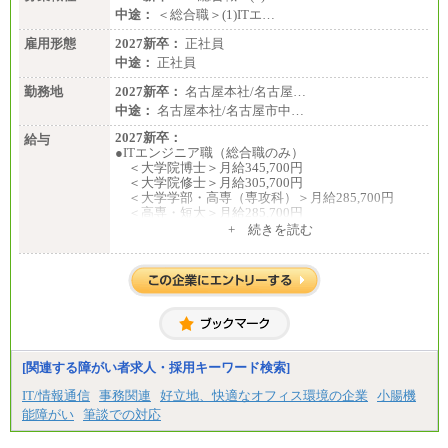
中途：
＜総合職＞(1)ITエ…
雇用形態
2027新卒：
正社員
中途：
正社員
勤務地
2027新卒：
名古屋本社/名古屋…
中途：
名古屋本社/名古屋市中…
2027新卒：
給与
●ITエンジニア職（総合職のみ）
＜大学院博士＞月給345,700円
＜大学院修士＞月給305,700円
＜大学学部・高専（専攻科）＞月給285,700円
＜高専・短大＞月給285,700円
+ 続きを読む
●事務職（総合職／一般職）
＜大学院修士・博士＞月給：305,700円（総合職）
＜大学学部＞月給：285,700円（総合職）／253,10
0円（一般職）
＜高専・短大＞月給：285,700円（総合職）／248,1
00円（一般職）
※試用期間中の条件変更：無
[関連する障がい者求人・採用キーワード検索]
中途：
■正社員採用■
IT/情報通信
事務関連
好立地、快適なオフィス環境の企業
小腸機
＜総合職＞
能障がい
筆談での対応
大学院博士 ： 月給345,700円～
大学院修士 ： 月給305,700円～