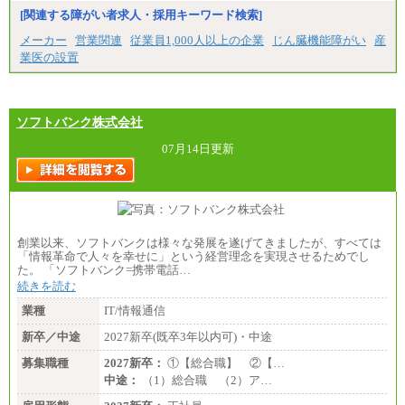
※試用期間中も給与に変更はございません。
[関連する障がい者求人・採用キーワード検索]
中途：
メーカー
営業関連
従業員1,000人以上の企業
じん臓機能障がい
産
（１）（２）
業医の設置
月給：270,000円～
想定年収：490万円～1,100万円
年収例：
・610万円/28歳・月給34万円
・1,090万円/38歳・月給59万円 *残業代・家族手当
ソフトバンク株式会社
対象外
07月14日更新
（３）
月給：190,000円～
想定年収：340万円～610万円
年収例：
・460万円/28歳・月給26万円
・520万円/32歳・月給29万円
創業以来、ソフトバンクは様々な発展を遂げてきましたが、すべては
（４）
「情報革命で人々を幸せに」という経営理念を実現させるためでし
月給：201,000円～
た。 「ソフトバンク=携帯電話…
想定年収：360万円～680万円
続きを読む
年収例：
・520万円/32歳・月給29万円
業種
IT/情報通信
年収例は賞与含む、残業代・家族手当含まず
新卒／中途
2027新卒(既卒3年以内可)・中途
※キャリアや能力等を考慮の上、当社規定により確
募集職種
2027新卒：
①【総合職】 ②【…
定します
中途：
（1）総合職 （2）ア…
※残業手当：別途支給
※固定給に固定残業代含まず