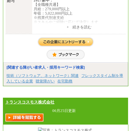
2027新卒：
給与
【全職種共通】
月給：279,000円以上
年収：5,022,000円以上
※残業代別途支給
※スキルやご経験に応じて決定します
※試用期間中も給与に変更はございません
+ 続きを読む
中途：
全職種共通
月給：279,000円以上
年収：4,185,000円以上
※残業代別途支給
※スキルやご経験に応じて決定します
※試用期間中の給与も同様です
[関連する障がい者求人・採用キーワード検索]
技術（ソフトウェア、ネットワーク）関連
フレックスタイム制を導
入している企業
聴覚障がい
在宅勤務
トランスコスモス株式会社
06月25日更新