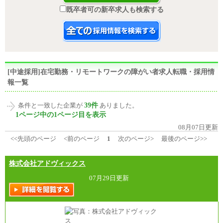
既卒者可の新卒求人も検索する
[中途採用]在宅勤務・リモートワークの障がい者求人転職・採用情
報一覧
39件
条件と一致した企業が
ありました。
1ページ中の1ページ目を表示
08月07日更新
<<先頭のページ
<前のページ
1
次のページ>
最後のページ>>
株式会社アドヴィックス
07月29日更新