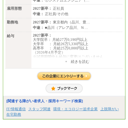
中途：
①システムエンジニア（…
※基本給のみ（地域手当なし）
※試用期間中も給与変更なし
雇用形態
2027新卒：
正社員
中途：
中途：
正社員/その他
【阪急交通社】
◆正社員/総合職
勤務地
2027新卒：
東京都内（品川、豊…
月給250,000円～(※1)、247,000円～(※2)、242,000円
中途：
■品川（アレア品川、Ｎ…
～(※3)、239,000円～(※4)、237,000円～（※5）
・月給は一律地域手当を含んだ金額を表示
2027新卒：
給与
（※1…36,000円、※2…33,000円、※3…28,000円、
大学院卒： 月給27万0,190円以上
※4…25,000円、※5…23,000円）
大学卒 ： 月給26万5,330円以上
・試用期間中も給与変更なし
高専卒 ： 月給25万0,000円以上
（2026年4月予定）
◆正社員/基幹職
※試用期間中も給与に変更はございません
〈東京・神奈川〉月給219,000 円～ 〈大阪・兵庫〉
中途：
+ 続きを読む
月給209,000 円～
①月給：25万0,000円以上（諸手当含まず）
〈愛知〉月給194,500 円～ 〈福岡〉月給185,000 円～
②月給：18万6,140円以上（諸手当含まず）
・一律地域手当なし
※試用期間中も給与に変更はございません
・試用期間中も給与変更なし
◆契約社員
月給187,500円～(※1)、184,000円～(※2)、180,500円
～(※3)、170,500～(※4)、168,000円～（※5）
※1…東京都、埼玉県、千葉県、神奈川県
[関連する障がい者求人・採用キーワード検索]
※2…大阪府、京都府、兵庫県、滋賀県
IT/情報通信
スタッフ関連
環境・エコロジー追求企業
上肢障がい
※3…愛知県、静岡県
※4…北海道、宮城県、栃木県、群馬県、長野県、新
在宅勤務
潟県、富山県、石川県、岡山県、広島県、山口県、
香川県、福岡県
※5…青森県、鳥取県、島根県、愛媛県、高知県、大