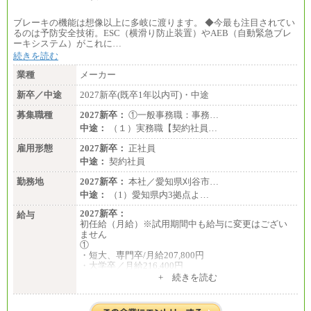
ブレーキの機能は想像以上に多岐に渡ります。 ◆今最も注目されてい
るのは予防安全技術。ESC（横滑り防止装置）やAEB（自動緊急ブレ
ーキシステム）がこれに…
続きを読む
業種
メーカー
新卒／中途
2027新卒(既卒1年以内可)・中途
募集職種
2027新卒：
①一般事務職：事務…
中途：
（１）実務職【契約社員…
雇用形態
2027新卒：
正社員
中途：
契約社員
勤務地
2027新卒：
本社／愛知県刈谷市…
中途：
（1）愛知県内3拠点よ…
2027新卒：
給与
初任給（月給）※試用期間中も給与に変更はござい
ません
①
・短大、専門卒/月給207,800円
・大学卒／月給216,400円
※大学院修了は大学卒の金額を最低額とし、経験・
+ 続きを読む
能力を考慮のうえ当社規程に基づき決定いたしま
す。