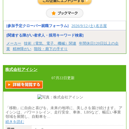
②③
・修士了／月給301,000円
・大学卒／月給282,000円
※技術系応募における、博士課程修了は大学卒(また
は修士了)の金額を最低額とし、経験・能力を考慮の
うえ当社規程に基づき決定いたします。
[参加予定クローバー就職フォーラム]
2026/9/12 (土) 名古屋
[関連する障がい者求人・採用キーワード検索]
中途：
（1）月給 246,660円
メーカー
技術（電気、電子、機械）関連
年間休日120日以上の企
（2）時間給 1,500円/月給モデル\337,000～
業
精神障がい
階段・廊下の手すり
株式会社アイシン
07月22日更新
「移動」に自由と喜びを。未来の地球に、美しさを届け続けます。 ア
イシンは、パワートレイン、走行安全、車体、LBSなど、幅広い事業
領域を展開し、自動車を…
続きを読む