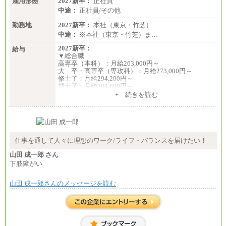
雇用形態
2027新卒：
正社員
※試用期間中も給与に変更なし
中途：
正社員/その他
勤務地
2027新卒：
本社（東京・竹芝）…
中途：
※本社（東京・竹芝）ま…
2027新卒：
給与
▼総合職
高専卒（本科）：月給263,000円～
大 卒・高専卒（専攻科）：月給273,000円～
修士了：月給294,200円～
博士了：月給304,800円～
+ 続きを読む
※卓越した能力、高度な技術や実績をお持ちの方
で、それらを入社後の実業務において発揮できると
認められる場合は、 上記の給与に関わらず個別設定
することがあります
▼アソシエイト職
仕事を通して人々に理想のワーク/ライフ・バランスを届けたい！
月給235,000円
山田 成一郎 さん
全職種2025年度実績
下肢障がい
※営業職に支給するインセンティブは除く
山田 成一郎さんのメッセージを読む
※試用期間中も給与に変更はございません
中途：
基本月給／20万5000円以上(正社員・準社員）
※経験、能力を考慮の上、当社規定により優遇
いたします