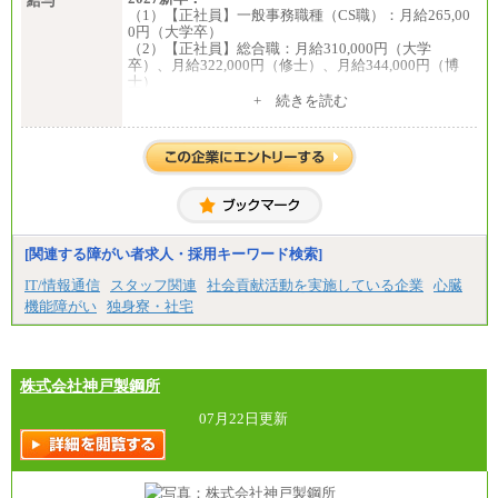
給与
（1）【正社員】一般事務職種（CS職）：月給265,00
0円（大学卒）
（2）【正社員】総合職：月給310,000円（大学
卒）、月給322,000円（修士）、月給344,000円（博
士）
+ 続きを読む
※見習期間（試用期間、3か月）も給与に変更はござ
いません。
※一般事務職種（CS職）の大学院修了者は大学卒の
金額を最低額とし、
経験・能力を考慮のうえ、当社規程に基づき決定い
たします。
中途：
下記は新卒採用の給与です。経験者採用の場合、下
記を再下限としてご経験に応じた金額となります。
[関連する障がい者求人・採用キーワード検索]
（1）【正社員】一般事務職種（CS職）：月給255,00
IT/情報通信
スタッフ関連
社会貢献活動を実施している企業
心臓
0円（大学卒）
機能障がい
独身寮・社宅
（2）【正社員】総合職：月給300,000円（大学卒）
※試用期間も同額
株式会社神戸製鋼所
07月22日更新