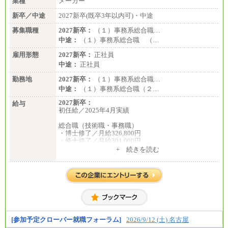
業種
メーカー
新卒／中途
2027新卒(既卒3年以内可)・中途
募集職種
2027新卒：
（１）事務系総合職…
中途：
（１）事務系総合職 （…
雇用形態
2027新卒：
正社員
中途：
正社員
勤務地
2027新卒：
（１）事務系総合職…
中途：
（１）事務系総合職（２…
2027新卒：
給与
初任給／2025年4月実績
総合職（技術職・事務職）
・博士修了／月給326,800円
・修士修了／月給301,000円
・大学卒／月給282,000円
+ 続きを読む
・高専卒（専攻科）／月給282,000円
・高専卒（本科）／月給256,000円
一般事務職
・博士修了、修士修了、大学卒／月給206,400円
・高専卒（専攻科）／月給206,400円
・高専卒（本科）月給197,800円
・短大卒／月給197,800円
・専門卒（2年）／月給197,800円
[参加予定クローバー就職フォーラム]
2026/9/12 (土) 名古屋