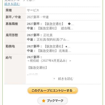
続きを読む
業種
サービス
新卒／中途
2027新卒・中途
募集職種
2027新卒：
【阪急交通社】 ◆…
中途：
【阪急交通社】 総合職…
雇用形態
2027新卒：
正社員
中途：
正社員/契約社員/アル…
勤務地
2027新卒：
【阪急交通社】 ●…
中途：
【阪急交通社】 北海道…
2027新卒：
給与
＜初任給（2027年4月見込み）＞
【阪急交通社】
●総合職
・大学・院卒
+ 続きを読む
月給250,000円(※1)、247,000円(※2)、242,000円
(※3)、239,000円(※4)、237,000円（※5）
・専門・短大卒
月給229,500円(※1)、226,500円(※2)、221,500円
(※3)、218,500円(※4)、216,500円（※5）