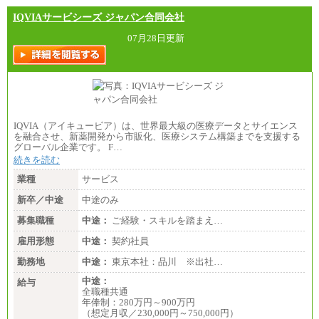
分県、長崎県、熊本県、宮崎県、鹿児島県、沖縄
IQVIAサービシーズ ジャパン合同会社
県、福島県、山形県
07月28日更新
◆パート・アルバイト
時給制：最低時給額 1,050円～ ※勤務地により異な
る。
【エアサーブ】
月給223,000円～
・試用期間中も給与変更なし
IQVIA（アイキュービア）は、世界最大級の医療データとサイエンス
を融合させ、新薬開発から市販化、医療システム構築までを支援する
グローバル企業です。 F…
続きを読む
業種
サービス
新卒／中途
中途のみ
募集職種
中途：
ご経験・スキルを踏まえ…
雇用形態
中途：
契約社員
勤務地
中途：
東京本社：品川 ※出社…
中途：
給与
全職種共通
年俸制：280万円～900万円
（想定月収／230,000円～750,000円）