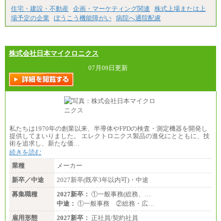
大学卒/月給219,000円～246,000円
住宅・建設・不動産
企画・マーケティング関連
株式上場または上
短大・高専卒/月給197,000円～222,000円
場予定の企業
ぼうこう機能障がい
病院へ通院配慮
※拠点型職員、特定職員の給与は、生活の拠点が定
まることによるメリットおよび地域ごとの生計費な
どの地域差指数を勘案して拠点ごとに定めていま
す。
株式会社日本マイクロニクス
中途：
全職種共通
07月09日更新
月給制
226,600円～390,100円（勤務地域等により異なりま
す）
・ご経験やスキルを考慮し、選考の中で決定いたし
ます。
・試用期間中も同額支給します。
私たちは1970年の創業以来、半導体やFPDの検査・測定機器を開発し
提供してまいりました。 エレクトロニクス製品の進化にとともに、技
術を追求し、新たな価…
続きを読む
業種
メーカー
新卒／中途
2027新卒(既卒3年以内可)・中途
募集職種
2027新卒：
①一般事務(総務、…
中途：
①一般事務 ②総務・広…
雇用形態
2027新卒：
正社員/契約社員