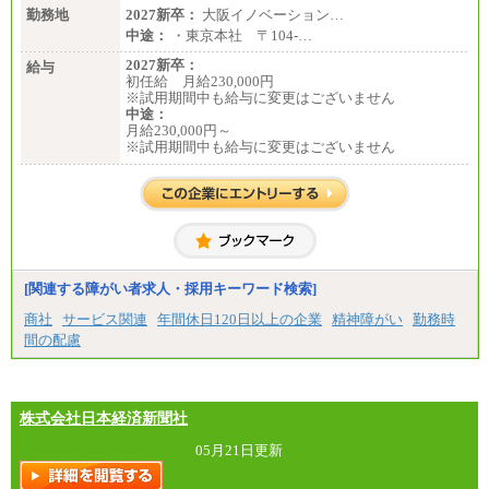
勤務地
2027新卒：
大阪イノベーション…
中途：
・東京本社 〒104‐…
2027新卒：
給与
初任給 月給230,000円
※試用期間中も給与に変更はございません
中途：
月給230,000円～
※試用期間中も給与に変更はございません
[関連する障がい者求人・採用キーワード検索]
商社
サービス関連
年間休日120日以上の企業
精神障がい
勤務時
間の配慮
株式会社日本経済新聞社
05月21日更新