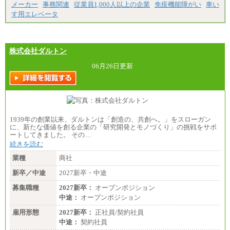
メーカー
事務関連
従業員1,000人以上の企業
免疫機能障がい
車い
す用エレベータ
株式会社ダルトン
06月26日更新
1939年の創業以来、ダルトンは「創造の、共創へ。」をスローガン
に、新たな価値を創る企業の「研究開発とモノづくり」の挑戦をサポ
ートしてきました。 その…
続きを読む
業種
商社
新卒／中途
2027新卒・中途
募集職種
2027新卒：
オープンポジション
中途：
オープンポジション
雇用形態
2027新卒：
正社員/契約社員
中途：
契約社員