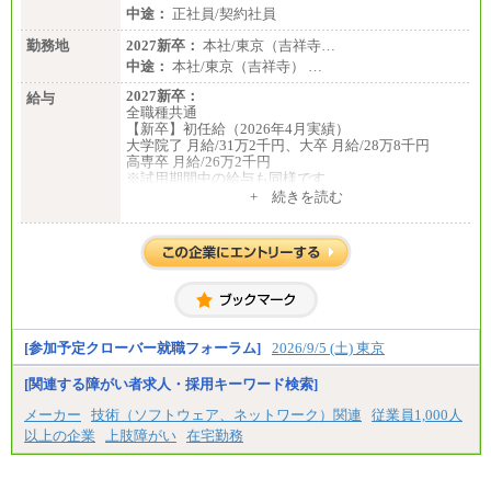
中途：
正社員/契約社員
勤務地
2027新卒：
本社/東京（吉祥寺…
中途：
本社/東京（吉祥寺） …
2027新卒：
給与
全職種共通
【新卒】初任給（2026年4月実績）
大学院了 月給/31万2千円、大卒 月給/28万8千円
高専卒 月給/26万2千円
※試用期間中の給与も同様です
中途：
+ 続きを読む
全職種共通
【中途】月給19万8千円～
※勤務地によって異なります。
※経験やスキルを考慮し、規定により決定します。
※試用期間中も給与に変更はございません。
[参加予定クローバー就職フォーラム]
2026/9/5 (土) 東京
[関連する障がい者求人・採用キーワード検索]
メーカー
技術（ソフトウェア、ネットワーク）関連
従業員1,000人
以上の企業
上肢障がい
在宅勤務