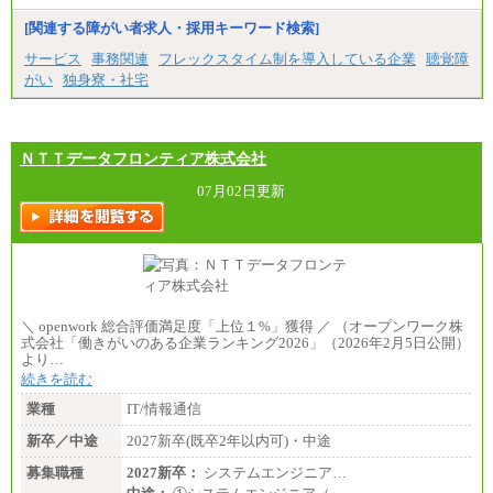
※1…東京都、埼玉県、千葉県、神奈川県
※2…大阪府、京都府、兵庫県、滋賀県
[関連する障がい者求人・採用キーワード検索]
※3…愛知県、静岡県
※4…北海道、宮城県、栃木県、群馬県、長野県、新
サービス
事務関連
フレックスタイム制を導入している企業
聴覚障
潟県、富山県、石川県、岡山県、広島県、山口県、
がい
独身寮・社宅
香川県、福岡県
※5…青森県、鳥取県、島根県、愛媛県、高知県、大
分県、長崎県、熊本県、宮崎県、鹿児島県、沖縄
県、福島県、山形県
・月給には一律地域手当を含んだ金額を表示
ＮＴＴデータフロンティア株式会社
（一律地域手当：※1…36,000円、※2…33,000円、
※3…28,000円、※4…25,000円、※5…23,000円）
07月02日更新
・試用期間中も給与変更なし
●基幹職（地域限定社員）
・大学・院卒／月給185,000 円～219,000 円 ※勤務地
により異なる。
〈東京・神奈川〉219,000 円
〈大阪・兵庫〉209,000 円
＼ openwork 総合評価満足度「上位１%」獲得 ／ （オープンワーク株
〈愛知〉194,500 円 〈福岡〉1
式会社「働きがいのある企業ランキング2026」（2026年2月5日公開）
85,000 円
より…
続きを読む
・専門・短大卒／月給185,000 円～210,000 円 ※勤務
地により異なる。
業種
IT/情報通信
〈東京・神奈川〉210,000 円
〈大阪・兵庫〉200,000 円
新卒／中途
2027新卒(既卒2年以内可)・中途
〈愛知〉194,500 円 〈福
岡〉185,000円
募集職種
2027新卒：
システムエンジニア…