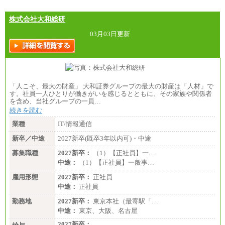
大学学部・高専（専攻科）： 月給285,700円～
高専・短大： 月給285,700円～
株式会社大和総研
＜一般職＞
大学(学部・院)・高専（専攻科）： 月給253,100
03月03日更新
円～
高専・短大： 月給248,100円～
※試用期間中の条件変更：無
「人こそ、最大の財産」 大和証券グループの最大の財産は「人材」で
す。社員一人ひとりが働きがいを感じるとともに、その家族や関係者
を含め、当社グループの一員…
続きを読む
業種
IT/情報通信
新卒／中途
2027新卒(既卒3年以内可)・中途
募集職種
2027新卒：
（1）【正社員】一…
中途：
（1）【正社員】一般事…
雇用形態
2027新卒：
正社員
中途：
正社員
勤務地
2027新卒：
東京本社（最寄駅「…
中途：
東京、大阪、名古屋
2027新卒：