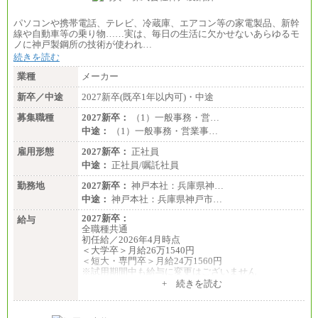
パソコンや携帯電話、テレビ、冷蔵庫、エアコン等の家電製品、新幹
線や自動車等の乗り物……実は、毎日の生活に欠かせないあらゆるモ
ノに神戸製鋼所の技術が使われ…
続きを読む
業種
メーカー
新卒／中途
2027新卒(既卒1年以内可)・中途
募集職種
2027新卒：
（1）一般事務・営…
中途：
（1）一般事務・営業事…
雇用形態
2027新卒：
正社員
中途：
正社員/嘱託社員
勤務地
2027新卒：
神戸本社：兵庫県神…
中途：
神戸本社：兵庫県神戸市…
2027新卒：
給与
全職種共通
初任給／2026年4月時点
＜大学卒＞月給26万1540円
＜短大・専門卒＞月給24万1560円
※試用期間中も給与に変更はございません
中途：
+ 続きを読む
全職種共通
月給24万円～
※入社時の年齢等によって異なります。