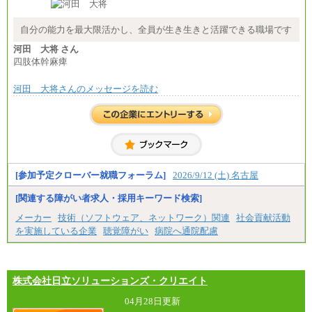
※試用期間中も給与に変更はございません
自分の能力を最大限活かし、全員が生き生きと活躍できる職場です
河田 大将 さん
四肢体幹麻痺
河田 大将さんのメッセージを読む
[参加予定クローバー就職フォーラム]
2026/9/12 (土) 名古屋
[関連する障がい者求人・採用キーワード検索]
メーカー
技術（ソフトウェア、ネットワーク）関連
社会貢献活動
を実施している企業
聴覚障がい
病院へ通院配慮
株式会社日立ソリューションズ・クリエイト
04月28日更新