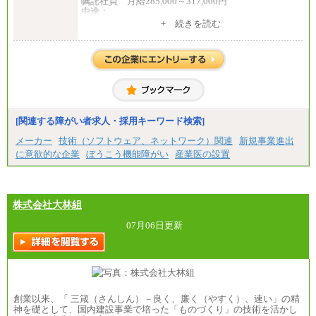
嘱託社員 月給285,000～317,000円
中途：
全職種共通
+ 続きを読む
月給217,650円～
（経験・能力等を踏まえて、当社規定により支給し
ます）
[関連する障がい者求人・採用キーワード検索]
メーカー
技術（ソフトウェア、ネットワーク）関連
新規事業進出
に意欲的な企業
ぼうこう機能障がい
産業医の設置
株式会社大林組
07月06日更新
創業以来、「 三箴（さんしん）－良く、廉く（やすく）、速い」の精
神を礎として、国内建設事業で培った「ものづくり」の技術を活かし