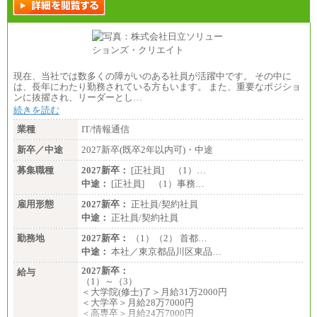
現在、当社では数多くの障がいのある社員が活躍中です。 その中に
は、長年にわたり勤務されている方もいます。 また、重要なポジショ
ンに抜擢され、リーダーとし…
続きを読む
業種
IT/情報通信
新卒／中途
2027新卒(既卒2年以内可)・中途
募集職種
2027新卒：
[正社員] （1）…
中途：
[正社員] （1）事務…
雇用形態
2027新卒：
正社員/契約社員
中途：
正社員/契約社員
勤務地
2027新卒：
（1）（2） 首都…
中途：
本社／東京都品川区東品…
2027新卒：
給与
（1）～（3）
＜大学院(修士)了＞月給31万2000円
＜大学卒＞月給28万7000円
＜高専卒＞月給24万7000円