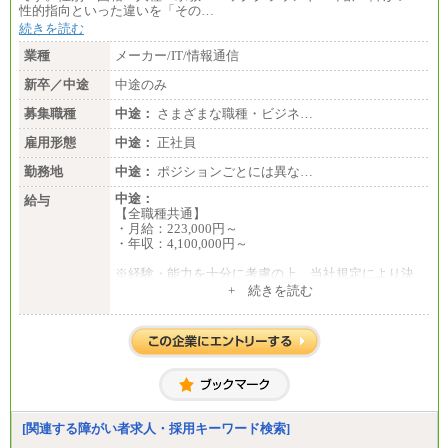
性的指向といった違いを「その…
続きを読む
業種
メーカー/IT/情報通信
新卒／中途
中途のみ
募集職種
中途：
さまざまな職種・ビジネ…
雇用形態
中途：
正社員
勤務地
中途：
ポジションごとには異な…
中途：
給与
【全職種共通】
・月給：223,000円～
・年収：4,100,000円～
※経験・能力を十分に考慮の上、当社規定により決
定いたします。
+ 続きを読む
※試用期間中の給与に変更はありません。
[関連する障がい者求人・採用キーワード検索]