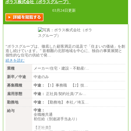
ポラス株式会社（ポラスグループ）
03月24日更新
“ポラスグループは、徹底した顧客満足の追及で「住まいの価値」を創
造し続けています。” 首都圏の北部地域を中心に、独自の事業展開と
個性的な住宅の供給で発…
続きを読む
業種
メーカー/住宅・建設・不動産/…
新卒／中途
中途のみ
募集職種
中途：
【1】事務職 【2】技…
雇用形態
中途：
正社員/契約社員/アル…
勤務地
中途：
【勤務地】 本社／埼玉…
中途：
給与
全職種共通
初任給（別途諸手当あり）
【正社員】