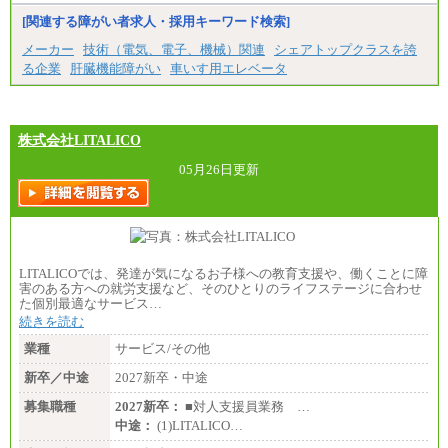
[関連する障がい者求人・採用キーワード検索]
メーカー
技術（電気、電子、機械）関連
シェアトップクラスを誇
る企業
肝臓機能障がい
車いす用エレベータ
株式会社LITALICO
05月26日更新
LITALICOでは、発達が気になるお子様への教育支援や、働くことに障
害のある方への就労支援など、そのひとりのライフステージに合わせ
た個別最適なサービス…
続きを読む
業種
サービス/その他
新卒／中途
2027新卒・中途
募集職種
2027新卒：
■対人支援員業務 …
中途：
(1)LITALICO…