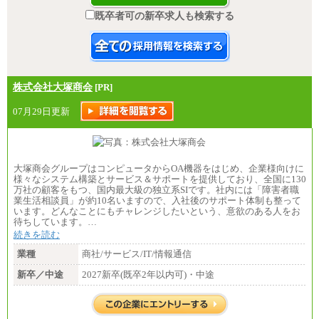
既卒者可の新卒求人も検索する
株式会社大塚商会
[PR]
07月29日更新
大塚商会グループはコンピュータからOA機器をはじめ、企業様向けに
様々なシステム構築とサービス＆サポートを提供しており、全国に130
万社の顧客をもつ、国内最大級の独立系SIです。社内には「障害者職
業生活相談員」が約10名いますので、入社後のサポート体制も整って
います。どんなことにもチャレンジしたいという、意欲のある人をお
待ちしています。…
続きを読む
業種
商社/サービス/IT/情報通信
新卒／中途
2027新卒(既卒2年以内可)・中途