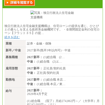
独立行政法人住宅金融支援機構は、住宅ローンの提供を通じ、ひとび
との暮らしを支える政府系金融機関です。 ・全期間固定金利の住宅ロ
ーン【フラット３５】の提…
続きを読む
業種
証券・金融・保険
新卒／中途
2027新卒(既卒3年以内可)・中途
募集職種
2027新卒：
(1)総合職 (2…
中途：
(1)総合職 (2)エ…
雇用形態
2027新卒：
正社員/契約社員
中途：
正社員/契約社員
勤務地
2027新卒：
(1)総合職 本店…
中途：
(1)総合職 本店／東…
2027新卒：
給与
2026年4月予定
(1) 総合職 （院了）月給274,862円～／（大学卒）月
給245,000円～（※1）