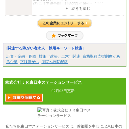
(2) エリア総合職 月給233,410円～（※1）
(3) アシスタントスタッフ 日給9,800円～12,500円
+ 続きを読む
（※2）
※１ 試用期間６か月（試用期間中も給与に変更
はございません）
※２ 勤務地により異なります
中途：
（1) 総合職 （院了）月給274,862円～／（大学卒）
月給245,000円～（※1）
(2) エリア総合職 月給233,410円～（※1）
(3) アシスタントスタッフ 日給9,800円～12,500円
[関連する障がい者求人・採用キーワード検索]
（※2）
※１ 試用期間６か月（試用期間中も給与に変更
証券・金融・保険
技術（建築、土木）関連
資格取得支援制度があ
なし）
る企業
下肢障がい
病院へ通院配慮
※２ 勤務地により異なる
株式会社ＪＲ東日本ステーションサービス
07月03日更新
私たちJR東日本ステーションサービスは、首都圏を中心にJR東日本の