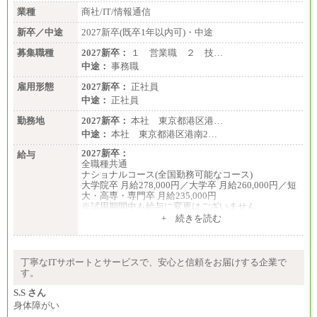
業種
商社/IT/情報通信
新卒／中途
2027新卒(既卒1年以内可)・中途
募集職種
2027新卒：
１ 営業職 ２ 技…
中途：
事務職
雇用形態
2027新卒：
正社員
中途：
正社員
勤務地
2027新卒：
本社 東京都港区港…
中途：
本社 東京都港区港南2…
2027新卒：
給与
全職種共通
ナショナルコース(全国勤務可能なコース)
大学院卒 月給278,000円／大学卒 月給260,000円／短
大・高専・専門卒 月給235,000円
※試用期間中も給与に変更はございません
+ 続きを読む
エリアコース(一定地域であれば移動可能なコース)
大学院卒 月給264,000円／大学卒 月給250,000円／短
大・高専・専門卒 月給225,000円
※試用期間中も給与に変更はございません
丁寧なITサポートとサービスで、安心と信頼をお届けする企業で
中途：
す。
月給：250,000円～400,000円
想定年収：4,000,000円～6,000,000円
S.S さん
※試用期間中も給与に変更はございません。
身体障がい