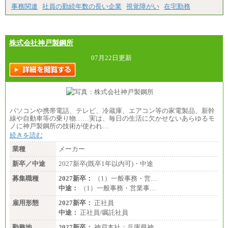
事務関連
社員の勤続年数の長い企業
視覚障がい
在宅勤務
株式会社神戸製鋼所
07月22日更新
パソコンや携帯電話、テレビ、冷蔵庫、エアコン等の家電製品、新幹
線や自動車等の乗り物……実は、毎日の生活に欠かせないあらゆるモ
ノに神戸製鋼所の技術が使われ…
続きを読む
業種
メーカー
新卒／中途
2027新卒(既卒1年以内可)・中途
募集職種
2027新卒：
（1）一般事務・営…
中途：
（1）一般事務・営業事…
雇用形態
2027新卒：
正社員
中途：
正社員/嘱託社員
勤務地
2027新卒：
神戸本社：兵庫県神…