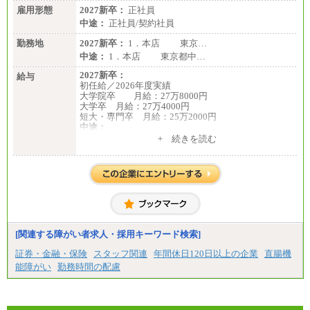
雇用形態
2027新卒：
正社員
中途：
正社員/契約社員
勤務地
2027新卒：
1．本店 東京…
中途：
1．本店 東京都中…
2027新卒：
給与
初任給／2026年度実績
大学院卒 月給：27万8000円
大学卒 月給：27万4000円
短大・専門卒 月給：25万2000円
中途：
（１）（２）共通
+ 続きを読む
月給：24万0000円～34万8420円
※職務経験等を考慮し決定いたします。
※試用期間中も給与に変更はございません
[関連する障がい者求人・採用キーワード検索]
証券・金融・保険
スタッフ関連
年間休日120日以上の企業
直腸機
能障がい
勤務時間の配慮