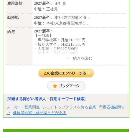
雇用形態
2027新卒：
正社員
中途：
正社員
勤務地
2027新卒：
本社/東京都港区海…
中途：
本社/東京都港区海岸１…
2027新卒：
給与
【一般職】
・専門学校卒：月給218,500円
・短期大学卒：月給218,500円
・大学卒：月給227,500円
・修士卒：月給248,300円
・博士卒：月給257,300円
+ 続きを読む
【総合職】
・大学卒：月給253,500円
・修士卒：月給261,500円
・博士卒：月給270,500円
※2025年度実績
※試用期間3か月中も給与に変更はございません
中途：
[関連する障がい者求人・採用キーワード検索]
全職種共通
最低月給200,000円以上
メーカー
営業関連
シェアトップクラスを誇る企業
呼吸器機能障が
※試用期間中も給与に変更はございません
い
健康管理室・休憩室などがある