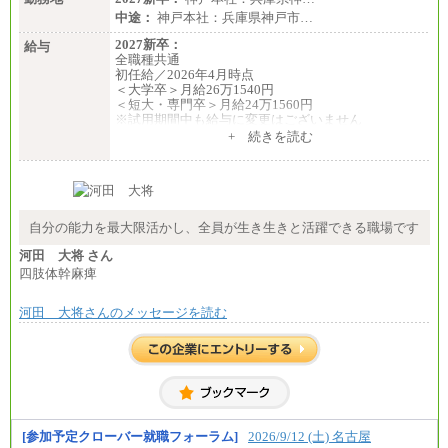
中途：
神戸本社：兵庫県神戸市…
2027新卒：
給与
全職種共通
初任給／2026年4月時点
＜大学卒＞月給26万1540円
＜短大・専門卒＞月給24万1560円
※試用期間中も給与に変更はございません
中途：
+ 続きを読む
全職種共通
月給24万円～
※入社時の年齢等によって異なります。
※試用期間中も給与に変更はございません
自分の能力を最大限活かし、全員が生き生きと活躍できる職場です
河田 大将 さん
四肢体幹麻痺
河田 大将さんのメッセージを読む
[参加予定クローバー就職フォーラム]
2026/9/12 (土) 名古屋