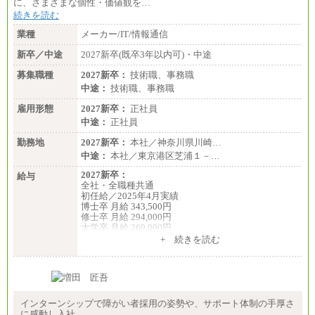
に、さまざまな個性・価値観を…
地により異なる。
〈東京・神奈川〉210,000 円
続きを読む
〈大阪・兵庫〉200,000 円
業種
メーカー/IT/情報通信
〈愛知〉194,500 円 〈福
岡〉185,000円
新卒／中途
2027新卒(既卒3年以内可)・中途
※基本給のみ（地域手当なし）
募集職種
2027新卒：
技術職、事務職
※試用期間中も給与変更なし
中途：
中途：
技術職、事務職
【阪急交通社】
雇用形態
◆正社員/総合職
2027新卒：
正社員
月給250,000円～(※1)、247,000円～(※2)、242,000円
中途：
正社員
～(※3)、239,000円～(※4)、237,000円～（※5）
・月給は一律地域手当を含んだ金額を表示
勤務地
2027新卒：
本社／神奈川県川崎…
（※1…36,000円、※2…33,000円、※3…28,000円、
中途：
本社／東京港区芝浦１－…
※4…25,000円、※5…23,000円）
・試用期間中も給与変更なし
2027新卒：
給与
全社・全職種共通
◆正社員/基幹職
初任給／2025年4月実績
〈東京・神奈川〉月給219,000 円～ 〈大阪・兵庫〉
博士卒 月給 343,500円
月給209,000 円～
修士卒 月給 294,000円
〈愛知〉月給194,500 円～ 〈福岡〉月給185,000 円～
大学卒 月給 269,000円
・一律地域手当なし
※試用期間の給与に変更はございません
+ 続きを読む
・試用期間中も給与変更なし
中途：
◆契約社員
経験・能力を考慮し、下記を下限として決定しま
月給187,500円～(※1)、184,000円～(※2)、180,500円
す。
～(※3)、170,500～(※4)、168,000円～（※5）
2025年新卒初任給 大学卒／月給 大学卒269,000円
インターンシップで障がい者採用の姿勢や、サポート体制の手厚さ
※1…東京都、埼玉県、千葉県、神奈川県
に感動し入社。