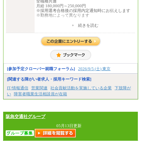
全職種共通
月給 180,000円～250,000円
※採用選考合格後の採用内定通知時にお伝えします
※勤務地によって異なります
中途：
+ 続きを読む
全職種共通
月給 200,000円～250,000円
入社時の処遇は経験・能力を考慮の上、当社規程に
より決定します。
具体的な金額は採用選考合格後に採用内定通知時に
お伝えします。
[参加予定クローバー就職フォーラム]
2026/9/5 (土) 東京
[関連する障がい者求人・採用キーワード検索]
IT/情報通信
営業関連
社会貢献活動を実施している企業
下肢障が
い
障害者職業生活相談員が在籍
阪急交通社グループ
05月13日更新