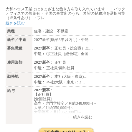
大和ハウス工業ではさまざまな働き方を取り入れています！ ・バック
オフィスでの募集有 ・全国の事業所のうち、希望の勤務地を選択可能
（※条件あり） ・フレ…
続きを読む
業種
住宅・建設・不動産
新卒／中途
2027新卒(既卒3年以内可)・中途
募集職種
2027新卒：
正社員（総合職）全…
中途：
①正社員（総合職）全国…
雇用形態
2027新卒：
正社員
中途：
正社員/契約社員
勤務地
2027新卒：
本社(大阪・東京)…
中途：
本社(大阪・東京)：2…
2027新卒：
給与
【正社員】
[全国社員]
高専・専門学校卒／月給348,000円～
大卒／月給350,000円～
大学院卒／月給362,000円～
[地域社員]月給295,000円～
+ 続きを読む
中途：
【正社員】
[全国社員]月給348,000円～