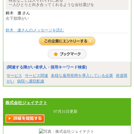
得意なことは人それぞれにある
一人ひとりと向き合ってくれるような会社選びを
※試用期間中も給与に変更はございません
鈴木 遼 さん
右下肢障がい
鈴木 遼さんのメッセージを読む
[関連する障がい者求人・採用キーワード検索]
サービス
サービス関連
多様な雇用形態を導入している企業
発達障
がい
病院へ通院配慮
株式会社ジェイテクト
07月31日更新