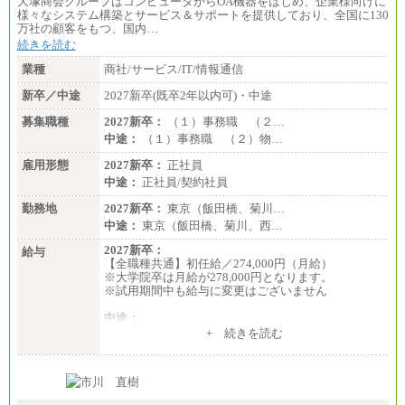
大塚商会グループはコンピュータからOA機器をはじめ、企業様向けに
様々なシステム構築とサービス＆サポートを提供しており、全国に130
万社の顧客をもつ、国内…
続きを読む
業種
商社/サービス/IT/情報通信
新卒／中途
2027新卒(既卒2年以内可)・中途
募集職種
2027新卒：
（１）事務職 （２…
中途：
（１）事務職 （２）物…
雇用形態
2027新卒：
正社員
中途：
正社員/契約社員
勤務地
2027新卒：
東京（飯田橋、菊川…
中途：
東京（飯田橋、菊川、西…
2027新卒：
給与
【全職種共通】初任給／274,000円（月給）
※大学院卒は月給が278,000円となります。
※試用期間中も給与に変更はございません
中途：
（１）～（４）274,000円（月給）～
+ 続きを読む
（５）235,000円（月給）～
※経験・年齢などを考慮のうえ、当社規程により優
遇します。
※業務内容・勤務形態に応じて、上記給与の範囲内
でご相談をさせていただく事があります