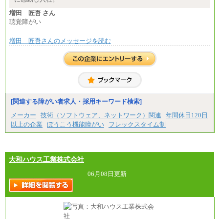
※2…大阪府、京都府、兵庫県、滋賀県
※3…愛知県、静岡県
増田 匠吾 さん
※4…北海道、宮城県、栃木県、群馬県、長野県、新
聴覚障がい
潟県、富山県、石川県、岡山県、広島県、山口県、
香川県、福岡県
※5…青森県、鳥取県、島根県、愛媛県、高知県、大
増田 匠吾さんのメッセージを読む
分県、長崎県、熊本県、宮崎県、鹿児島県、沖縄
県、福島県、山形県
◆パート・アルバイト
時給制：最低時給額 1,050円～ ※勤務地により異な
る。
【エアサーブ】
[関連する障がい者求人・採用キーワード検索]
月給223,000円～
・試用期間中も給与変更なし
メーカー
技術（ソフトウェア、ネットワーク）関連
年間休日120日
以上の企業
ぼうこう機能障がい
フレックスタイム制
大和ハウス工業株式会社
06月08日更新