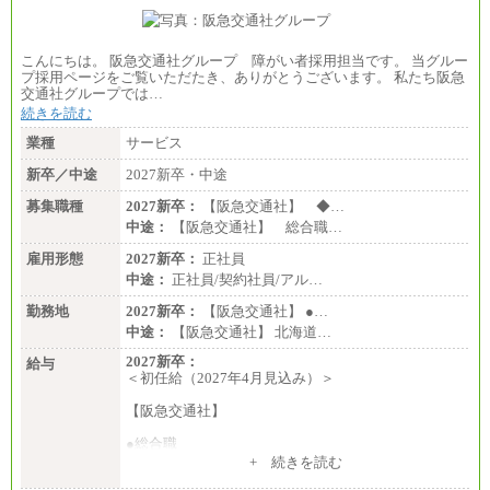
こんにちは。 阪急交通社グループ 障がい者採用担当です。 当グルー
プ採用ページをご覧いただたき、ありがとうございます。 私たち阪急
交通社グループでは…
続きを読む
業種
サービス
新卒／中途
2027新卒・中途
募集職種
2027新卒：
【阪急交通社】 ◆…
中途：
【阪急交通社】 総合職…
雇用形態
2027新卒：
正社員
中途：
正社員/契約社員/アル…
勤務地
2027新卒：
【阪急交通社】 ●…
中途：
【阪急交通社】 北海道…
2027新卒：
給与
＜初任給（2027年4月見込み）＞
【阪急交通社】
●総合職
・大学・院卒
+ 続きを読む
月給250,000円(※1)、247,000円(※2)、242,000円