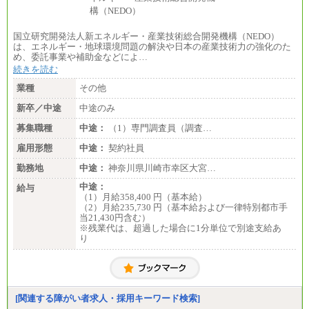
国立研究開発法人新エネルギー・産業技術総合開発機構（NEDO）
は、エネルギー・地球環境問題の解決や日本の産業技術力の強化のた
め、委託事業や補助金などによ…
続きを読む
業種
その他
新卒／中途
中途のみ
募集職種
中途：
（1）専門調査員（調査…
雇用形態
中途：
契約社員
勤務地
中途：
神奈川県川崎市幸区大宮…
中途：
給与
（1）月給358,400 円（基本給）
（2）月給235,730 円（基本給および一律特別都市手
当21,430円含む）
※残業代は、超過した場合に1分単位で別途支給あ
り
[関連する障がい者求人・採用キーワード検索]