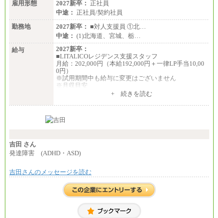
雇用形態
2027新卒：
正社員
中途：
正社員/契約社員
勤務地
2027新卒：
■対人支援員 ①北…
中途：
(1)北海道、宮城、栃…
2027新卒：
給与
■LITALICOレジデンス支援スタッフ
月給：202,000円（本給192,000円＋一律LP手当10,00
0円）
※試用期間中も給与に変更はございません
※月収目安
月給：202,000円
+ 続きを読む
夜勤手当：28,000円（月4回）※1回7,000円、実際の
夜勤回数により変動
東京都居住支援特別手当：20,000円（※支給期間・
条件あり）
---
計：250,000円
吉田 さん
■その他職種共通
発達障害 (ADHD・ASD)
月給：25万3,400円～
※固定残業代20時間分を手当に含む(33,900円～)
吉田さんのメッセージを読む
※20時間を超過した場合は別途支給
※試用期間中も給与に変更はございません
中途：
(1)(2)月給：25万3400円～28万5900円
※固定残業代20時間分を手当に含む(33,900円～38,20
0円)
※20時間を超過した場合は別途支給