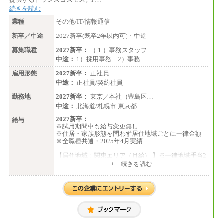
続きを読む
業種
その他/IT/情報通信
新卒／中途
2027新卒(既卒2年以内可)・中途
募集職種
2027新卒：
（１）事務スタッフ…
中途：
1）採用事務 2）事務…
雇用形態
2027新卒：
正社員
中途：
正社員/契約社員
勤務地
2027新卒：
東京／本社（豊島区…
中途：
北海道/札幌市 東京都…
2027新卒：
給与
※試用期間中も給与変更無し
※住居・家族形態を問わず居住地域ごとに一律金額
※全職種共通・2025年4月実績
【居住地域：関東エリア（月給） 】※一律地域手当2
5,000円含む
+ 続きを読む
大学院卒：276,100円
大学卒：250,000円
高専卒：244,800円
短大・専門3年制卒：235,300円
短大・専門2年制卒：222,600円
専門1年制卒：212,900円