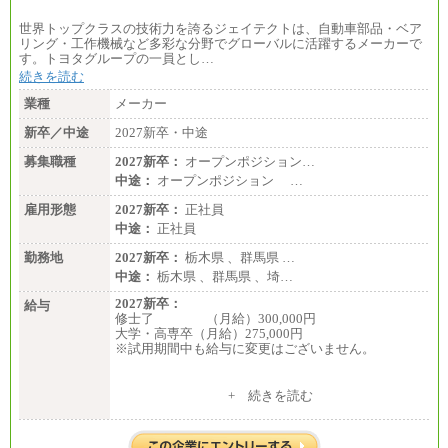
世界トップクラスの技術力を誇るジェイテクトは、自動車部品・ベア
リング・工作機械など多彩な分野でグローバルに活躍するメーカーで
す。トヨタグループの一員とし…
続きを読む
業種
メーカー
新卒／中途
2027新卒・中途
募集職種
2027新卒：
オープンポジション…
中途：
オープンポジション …
雇用形態
2027新卒：
正社員
中途：
正社員
勤務地
2027新卒：
栃木県 、群馬県 …
中途：
栃木県 、群馬県 、埼…
2027新卒：
給与
修士了 （月給）300,000円
大学・高専卒（月給）275,000円
※試用期間中も給与に変更はございません。
中途：
+ 続きを読む
修士了 （月給）300,000円
大学・高専卒（月給）275,000円
※試用期間中も給与に変更はございません。