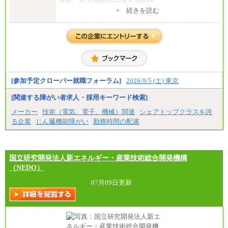
月給 26万4000円〜28万7000円
+ 続きを読む
【契約社員】
月給 21万6300円〜27万1200円
【アルバイト・パート・時給制】
千葉／1,290円～、東京／1,390円～、埼玉/1,315円
～、
神奈川/1,390円～、静岡/1,240円～、滋賀/1,220円
～、
愛知/1,290円～
[参加予定クローバー就職フォーラム]
2026/9/5 (土) 東京
※正社員・契約社員登用制度あり
※上記給与をベースにスキル・経験に応じて、決定
[関連する障がい者求人・採用キーワード検索]
します。
※試用期間中も給与に変更はございません
メーカー
技術（電気、電子、機械）関連
シェアトップクラスを誇
る企業
じん臓機能障がい
勤務時間の配慮
国立研究開発法人新エネルギー・産業技術総合開発機構
（NEDO）
07月09日更新