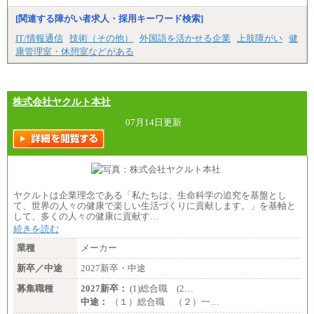
【居住地域：関西エリア（月給） 】※一律地域手当1
5,000円含む
[関連する障がい者求人・採用キーワード検索]
大学院卒：266,100円
大学卒：240,000円
IT/情報通信
技術（その他）
外国語を活かせる企業
上肢障がい
健
高専卒：234,800円
康管理室・休憩室などがある
短大・専門3年制卒：225,300円
短大・専門2年制卒：212,600円
専門1年制卒：202,900円
中途：
【全職種共通】
株式会社ヤクルト本社
〔正社員〕
月給212,900円～330,000円
07月14日更新
※実務経験に応じてご相談させていただきます（上
記金額を超える可能性あり）
※職種8）を除き、正社員の場合勤務地は本社のみと
なります
※交通費：月5万円まで
〔契約社員〕
ヤクルトは企業理念である「私たちは、生命科学の追究を基盤とし
札幌 ：時給1,100円～1,450円
て、世界の人々の健康で楽しい生活づくりに貢献します。」を基軸と
東京 ：時給1,226円～1,400円
して、多くの人々の健康に貢献す…
横浜 ：時給1,225円～
続きを読む
川口 ：時給1,150円～
大阪 ：時給1,177円～1,400円
業種
メーカー
佐世保：時給1,035円～
沖縄 ：時給1,025円～1,350円
新卒／中途
2027新卒・中途
※給与は実務経験・職種・配属部署によって異なり
募集職種
ます
2027新卒：
(1)総合職 (2…
※交通費：月5万円まで
中途：
（１）総合職 （２）一…