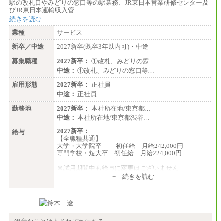
駅の改札口やみどりの窓口等の駅業務、JR東日本営業研修センター及
びJR東日本運輸収入管…
続きを読む
業種
サービス
新卒／中途
2027新卒(既卒3年以内可)・中途
募集職種
2027新卒：
①改札、みどりの窓…
中途：
①改札、みどりの窓口等…
雇用形態
2027新卒：
正社員
中途：
正社員
勤務地
2027新卒：
本社所在地/東京都…
中途：
本社所在地/東京都渋谷…
2027新卒：
給与
【全職種共通】
大学・大学院卒 初任給 月給242,000円
専門学校・短大卒 初任給 月給224,000円
※試用期間中も給与に変更はございません
中途：
+ 続きを読む
【全職種共通】
大学・大学院卒 初任給 月給242,000円
専門学校・短大卒 初任給 月給224,000円
最終学歴に応じ、上記新卒給与（高卒の場合は、月
給211,000円）を基本給とし、年齢や学歴などを考慮
して算定した調整手当を加算した額