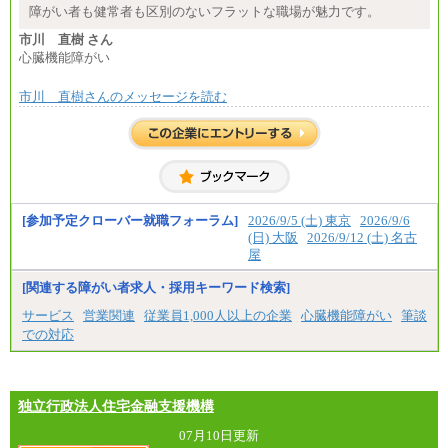
※試用期間中も給与に変更はございません
障がい者も健常者も区別のないフラットな職場が魅力です。
市川 直樹 さん
心臓機能障がい
市川 直樹さんのメッセージを読む
[参加予定クローバー就職フォーラム]
2026/9/5 (土) 東京
2026/9/6
(日) 大阪
2026/9/12 (土) 名古
屋
[関連する障がい者求人・採用キーワード検索]
サービス
営業関連
従業員1,000人以上の企業
心臓機能障がい
筆談
での対応
独立行政法人住宅金融支援機構
07月10日更新