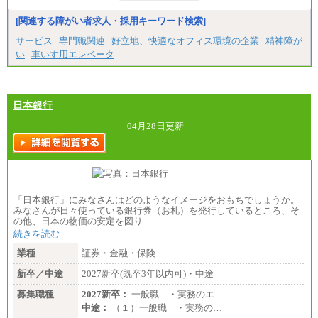
※試用期間中も給与に変更はございません
[関連する障がい者求人・採用キーワード検索]
サービス
専門職関連
好立地、快適なオフィス環境の企業
精神障が
い
車いす用エレベータ
日本銀行
04月28日更新
「日本銀行」にみなさんはどのようなイメージをおもちでしょうか。
みなさんが日々使っている銀行券（お札）を発行しているところ、そ
の他、日本の物価の安定を図り…
続きを読む
業種
証券・金融・保険
新卒／中途
2027新卒(既卒3年以内可)・中途
募集職種
2027新卒：
一般職 ・実務のエ…
中途：
（１）一般職 ・実務の…