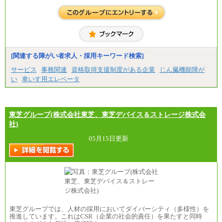
(※3)、239,000円(※4)、237,000円（※5）
・専門・短大卒
月給229,500円(※1)、226,500円(※2)、221,500円
(※3)、218,500円(※4)、216,500円（※5）
※1…東京都、埼玉県、千葉県、神奈川県
※2…大阪府、京都府、兵庫県、滋賀県
[関連する障がい者求人・採用キーワード検索]
※3…愛知県、静岡県
※4…北海道、宮城県、栃木県、群馬県、長野県、新
サービス
事務関連
資格取得支援制度がある企業
じん臓機能障が
潟県、富山県、石川県、岡山県、広島県、山口県、
い
車いす用エレベータ
香川県、福岡県
※5…青森県、鳥取県、島根県、愛媛県、高知県、大
分県、長崎県、熊本県、宮崎県、鹿児島県、沖縄
県、福島県、山形県
・月給には一律地域手当を含んだ金額を表示
東芝グループ(株式会社東芝、東芝デバイス＆ストレージ株式会
（一律地域手当：※1…36,000円、※2…33,000円、
社)
※3…28,000円、※4…25,000円、※5…23,000円）
・試用期間中も給与変更なし
05月15日更新
●基幹職（地域限定社員）
・大学・院卒／月給185,000 円～219,000 円 ※勤務地
により異なる。
〈東京・神奈川〉219,000 円
〈大阪・兵庫〉209,000 円
〈愛知〉194,500 円 〈福岡〉1
85,000 円
東芝グループでは、人材の採用においてダイバーシティ（多様性）を
推進しています。これはCSR（企業の社会的責任）を果たすと同時
・専門・短大卒／月給185,000 円～210,000 円 ※勤務