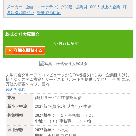
中途：
メーカー
企画・マーケティング関連
従業員1,000人以上の企業
呼
（１）（２）
吸器機能障がい
筆談での対応
月給：270,000円～
想定年収：490万円～1,100万円
年収例：
・610万円/28歳・月給34万円
・1,090万円/38歳・月給59万円 *残業代・家族手当
株式会社大塚商会
対象外
07月29日更新
（３）
月給：190,000円～
想定年収：340万円～610万円
年収例：
・460万円/28歳・月給26万円
・520万円/32歳・月給29万円
大塚商会グループはコンピュータからOA機器をはじめ、企業様向けに
（４）
様々なシステム構築とサービス＆サポートを提供しており、全国に130
月給：201,000円～
万社の顧客をもつ、国内…
想定年収：360万円～680万円
続きを読む
年収例：
・520万円/32歳・月給29万円
業種
商社/サービス/IT/情報通信
年収例は賞与含む、残業代・家族手当含まず
新卒／中途
2027新卒(既卒2年以内可)・中途
※キャリアや能力等を考慮の上、当社規定により確
募集職種
2027新卒：
（１）事務職 （２…
定します
中途：
（１）事務職 （２）物…
※残業手当：別途支給
※固定給に固定残業代含まず
雇用形態
2027新卒：
正社員
※試用期間中も給与に変更なし
中途：
正社員/契約社員