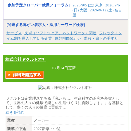
[参加予定クローバー就職フォーラム]
2026/9/5 (土) 東京
2026/9/6
(日) 大阪
2026/9/12 (土) 名古
屋
[関連する障がい者求人・採用キーワード検索]
サービス
技術（ソフトウェア、ネットワーク）関連
フレックスタ
イム制を導入している企業
体幹機能障がい
階段・廊下の手すり
株式会社ヤクルト本社
07月14日更新
ヤクルトは企業理念である「私たちは、生命科学の追究を基盤とし
て、世界の人々の健康で楽しい生活づくりに貢献します。」を基軸と
して、多くの人々の健康に貢献す…
続きを読む
業種
メーカー
新卒／中途
2027新卒・中途