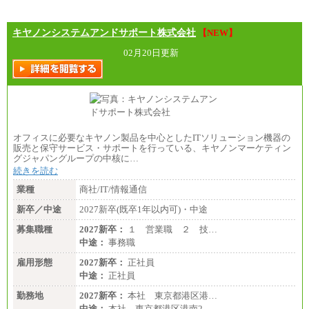
分県、長崎県、熊本県、宮崎県、鹿児島県、沖縄
県、福島県、山形県
・月給には一律地域手当を含んだ金額を表示
キヤノンシステムアンドサポート株式会社
【NEW】
（一律地域手当：※1…36,000円、※2…33,000円、
※3…28,000円、※4…25,000円、※5…23,000円）
02月20日更新
・試用期間中も給与変更なし
●基幹職（地域限定社員）
・大学・院卒／月給185,000 円～219,000 円 ※勤務地
により異なる。
〈東京・神奈川〉219,000 円
〈大阪・兵庫〉209,000 円
オフィスに必要なキヤノン製品を中心としたITソリューション機器の
〈愛知〉194,500 円 〈福岡〉1
販売と保守サービス・サポートを行っている、キヤノンマーケティン
85,000 円
グジャパングループの中核に…
続きを読む
・専門・短大卒／月給185,000 円～210,000 円 ※勤務
地により異なる。
業種
商社/IT/情報通信
〈東京・神奈川〉210,000 円
〈大阪・兵庫〉200,000 円
新卒／中途
2027新卒(既卒1年以内可)・中途
〈愛知〉194,500 円 〈福
岡〉185,000円
募集職種
2027新卒：
１ 営業職 ２ 技…
中途：
事務職
※基本給のみ（地域手当なし）
※試用期間中も給与変更なし
雇用形態
2027新卒：
正社員
中途：
中途：
正社員
【阪急交通社】
◆正社員/総合職
勤務地
2027新卒：
本社 東京都港区港…
月給250,000円～(※1)、247,000円～(※2)、242,000円
中途：
本社 東京都港区港南2…