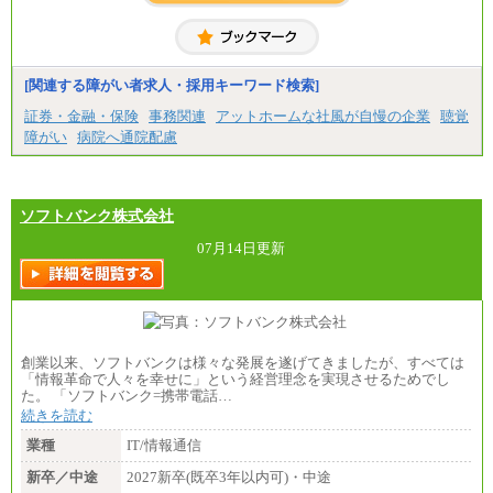
中途：
（1) 総合職 （院了）月給274,862円～／（大学卒）
月給245,000円～（※1）
(2) エリア総合職 月給233,410円～（※1）
(3) アシスタントスタッフ 日給9,800円～12,500円
[関連する障がい者求人・採用キーワード検索]
（※2）
※１ 試用期間６か月（試用期間中も給与に変更
証券・金融・保険
事務関連
アットホームな社風が自慢の企業
聴覚
なし）
障がい
病院へ通院配慮
※２ 勤務地により異なる
ソフトバンク株式会社
07月14日更新
創業以来、ソフトバンクは様々な発展を遂げてきましたが、すべては
「情報革命で人々を幸せに」という経営理念を実現させるためでし
た。 「ソフトバンク=携帯電話…
続きを読む
業種
IT/情報通信
新卒／中途
2027新卒(既卒3年以内可)・中途