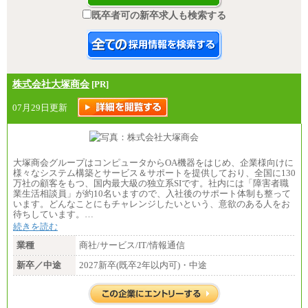
既卒者可の新卒求人も検索する
株式会社大塚商会
[PR]
07月29日更新
大塚商会グループはコンピュータからOA機器をはじめ、企業様向けに
様々なシステム構築とサービス＆サポートを提供しており、全国に130
万社の顧客をもつ、国内最大級の独立系SIです。社内には「障害者職
業生活相談員」が約10名いますので、入社後のサポート体制も整って
います。どんなことにもチャレンジしたいという、意欲のある人をお
待ちしています。…
続きを読む
業種
商社/サービス/IT/情報通信
新卒／中途
2027新卒(既卒2年以内可)・中途