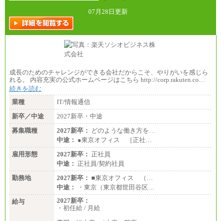
07月28日更新
成長のためのチャレンジができる会社だからこそ、やりがいを感じら
れる。 内容充実の公式ホームページはこちら http://corp.rakuten.co…
続きを読む
業種
IT/情報通信
新卒／中途
2027新卒・中途
募集職種
2027新卒：
どのような働き方を…
中途：
●東京オフィス ［正社…
雇用形態
2027新卒：
正社員
中途：
正社員/契約社員
勤務地
2027新卒：
■東京オフィス （…
中途：
・東京（東京都世田谷区…
2027新卒：
給与
・初任給 / 月給