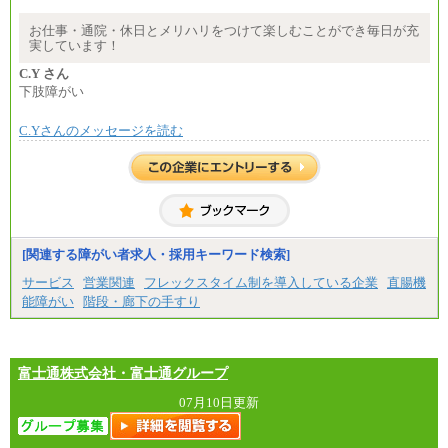
※基本給に加算して以下手当有（いずれも時
間額換算額）
お仕事・通院・休日とメリハリをつけて楽しむことができ毎日が充
・退職金相当手当 37円
実しています！
・賞与相当手当 127円
合計時給額 1,390円
C.Y さん
下肢障がい
※全ての求人において試用期間中も給与に変更はご
ざいません。
C.Yさんのメッセージを読む
[関連する障がい者求人・採用キーワード検索]
サービス
営業関連
フレックスタイム制を導入している企業
直腸機
能障がい
階段・廊下の手すり
富士通株式会社・富士通グループ
07月10日更新