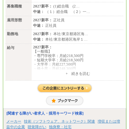
募集職種
2027新卒：
(1)総合職 (2…
中途：
（１）総合職 （２）一…
雇用形態
2027新卒：
正社員
中途：
正社員
勤務地
2027新卒：
本社/東京都港区海…
中途：
本社/東京都港区海岸１…
2027新卒：
給与
【一般職】
・専門学校卒：月給218,500円
・短期大学卒：月給218,500円
・大学卒：月給227,500円
・修士卒：月給248,300円
・博士卒：月給257,300円
+ 続きを読む
【総合職】
・大学卒：月給253,500円
・修士卒：月給261,500円
・博士卒：月給270,500円
※2025年度実績
※試用期間3か月中も給与に変更はございません
中途：
[関連する障がい者求人・採用キーワード検索]
全職種共通
最低月給200,000円以上
メーカー
技術（ソフトウェア、ネットワーク）関連
増収または増
※試用期間中も給与に変更はございません
益中の企業
聴覚障がい
独身寮・社宅