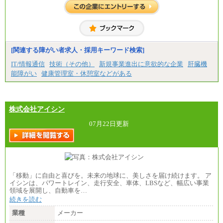
基本月給／20万5000円以上(正社員・準社員）
※経験、能力を考慮の上、当社規定により優遇
いたします
※自己成長支援金(10,000円）を含む
※別途、Workstyle支援金(月額4,000円）
[関連する障がい者求人・採用キーワード検索]
IT/情報通信
技術（その他）
新規事業進出に意欲的な企業
肝臓機
能障がい
健康管理室・休憩室などがある
株式会社アイシン
07月22日更新
「移動」に自由と喜びを。未来の地球に、美しさを届け続けます。 ア
イシンは、パワートレイン、走行安全、車体、LBSなど、幅広い事業
領域を展開し、自動車を…
続きを読む
業種
メーカー