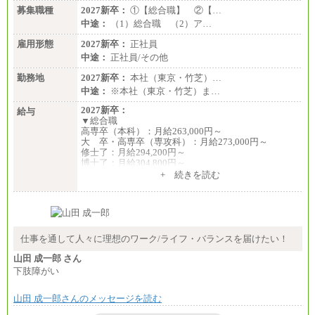
募集職種
2027新卒：
①【総合職】 ②【…
中途：
（1）総合職 （2）ア…
雇用形態
2027新卒：
正社員
中途：
正社員/その他
勤務地
2027新卒：
本社（東京・竹芝）…
中途：
※本社（東京・竹芝）ま…
2027新卒：
給与
▼総合職
高専卒（本科）：月給263,000円～
大 卒・高専卒（専攻科）：月給273,000円～
修士了：月給294,200円～
博士了：月給304,800円～
+ 続きを読む
※卓越した能力、高度な技術や実績をお持ちの方
で、それらを入社後の実業務において発揮できると
認められる場合は、 上記の給与に関わらず個別設定
することがあります
▼アソシエイト職
仕事を通して人々に理想のワーク/ライフ・バランスを届けたい！
月給235,000円
山田 成一郎 さん
全職種2025年度実績
下肢障がい
※営業職に支給するインセンティブは除く
山田 成一郎さんのメッセージを読む
※試用期間中も給与に変更はございません
中途：