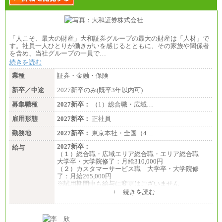
「人こそ、最大の財産」大和証券グループの最大の財産は「人材」で
す。社員一人ひとりが働きがいを感じるとともに、その家族や関係者
を含め、当社グループの一員で…
続きを読む
業種
証券・金融・保険
新卒／中途
2027新卒のみ(既卒3年以内可)
募集職種
2027新卒：
（1）総合職・広域…
雇用形態
2027新卒：
正社員
勤務地
2027新卒：
東京本社・全国（4…
2027新卒：
給与
（１）総合職・広域エリア総合職・エリア総合職
大学卒・大学院修了：月給310,000円
（２）カスタマーサービス職 大学卒・大学院修
了：月給265,000円
※試用期間中も給与に変更はございません
+ 続きを読む