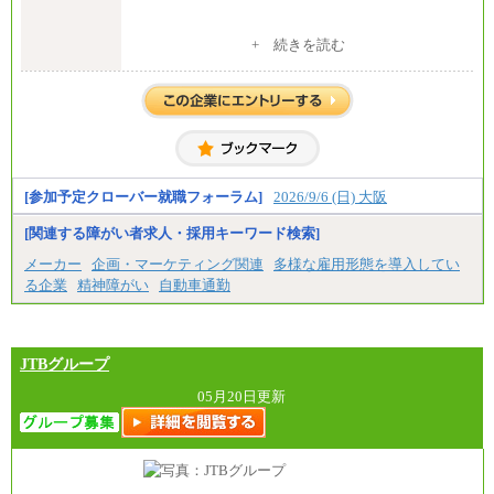
中途：
+ 続きを読む
修士了 （月給）300,000円
大学・高専卒（月給）275,000円
※試用期間中も給与に変更はございません。
[参加予定クローバー就職フォーラム]
2026/9/6 (日) 大阪
[関連する障がい者求人・採用キーワード検索]
メーカー
企画・マーケティング関連
多様な雇用形態を導入してい
る企業
精神障がい
自動車通勤
JTBグループ
05月20日更新