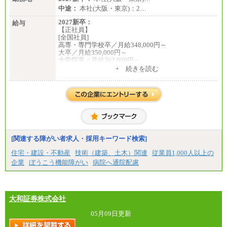
中途：
本社(大阪・東京)：2…
2027新卒：
給与
【正社員】
[全国社員]
高専・専門学校卒／月給348,000円～
大卒／月給350,000円～
大学院卒／月給362,000円～
[地域社員]月給295,000円～
+ 続きを読む
中途：
【正社員】
[全国社員]月給348,000円～
[地域社員]月給295,000円～
※試用期間中も給与に変更はございません
【契約社員】月給200,000円～
[関連する障がい者求人・採用キーワード検索]
住宅・建設・不動産
技術（建築、土木）関連
従業員1,000人以上の
企業
ぼうこう機能障がい
病院へ通院配慮
大和証券株式会社
05月09日更新