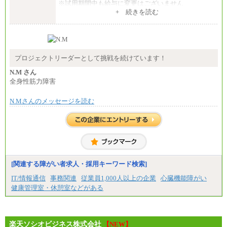
※試用期間中も給与に変更はございません
中途：
+ 続きを読む
①技術職 月給300,000円以上
②事務職 月給275,000円以上
※経験・スキルを考慮の上、当社規程により決定い
たします。
※試用期間中も給与に変更はございません。
プロジェクトリーダーとして挑戦を続けています！
N.M さん
全身性筋力障害
N.Mさんのメッセージを読む
[関連する障がい者求人・採用キーワード検索]
IT/情報通信
事務関連
従業員1,000人以上の企業
心臓機能障がい
健康管理室・休憩室などがある
楽天ソシオビジネス株式会社
【NEW】