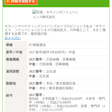
キヤノンマーケティングジャパングループのビジョンである「ITサー
ビス、ソリューションビジネスの強化拡大」の中核として、大きく飛
躍する企業です。最先端の技…
続きを読む
業種
IT/情報通信
新卒／中途
2027新卒(既卒3年以内可)・中途
募集職種
2027新卒：
①技術職 ②事務職
中途：
①技術職 ②事務職
雇用形態
2027新卒：
正社員
中途：
正社員
勤務地
2027新卒：
本社／東京都港区港…
中途：
本社／東京都港区港南2…
2027新卒：
給与
初任給 大学院修了／月給294,000円 大学卒・専門
卒（4年制）／月給270,000円
専門卒（3年制）／月給258,000円 高専・専門卒（2
年制）／月給244,000円