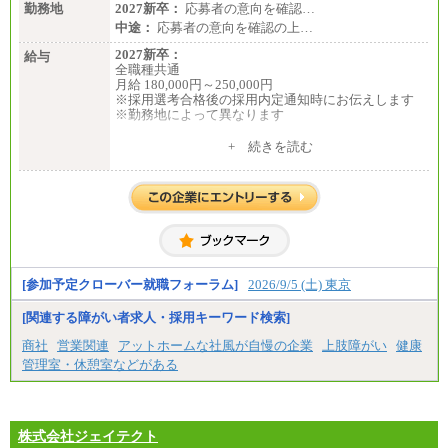
勤務地
2027新卒：
応募者の意向を確認…
中途：
応募者の意向を確認の上…
2027新卒：
給与
全職種共通
月給 180,000円～250,000円
※採用選考合格後の採用内定通知時にお伝えします
※勤務地によって異なります
中途：
+ 続きを読む
全職種共通
月給 200,000円～250,000円
入社時の処遇は経験・能力を考慮の上、当社規程に
より決定します。
具体的な金額は採用選考合格後に採用内定通知時に
お伝えします。
[参加予定クローバー就職フォーラム]
2026/9/5 (土) 東京
[関連する障がい者求人・採用キーワード検索]
商社
営業関連
アットホームな社風が自慢の企業
上肢障がい
健康
管理室・休憩室などがある
株式会社ジェイテクト