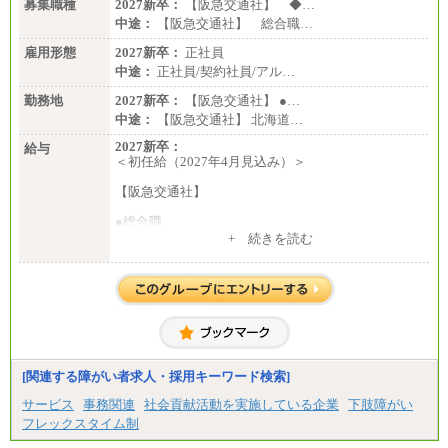
募集職種
2027新卒：
【阪急交通社】 ◆…
中途：
【阪急交通社】 総合職…
雇用形態
2027新卒：
正社員
中途：
正社員/契約社員/アル…
勤務地
2027新卒：
【阪急交通社】 ●…
中途：
【阪急交通社】 北海道…
2027新卒：
給与
＜初任給（2027年4月見込み）＞
【阪急交通社】
●総合職
・大学・院卒
+ 続きを読む
月給250,000円(※1)、247,000円(※2)、242,000円
(※3)、239,000円(※4)、237,000円（※5）
・専門・短大卒
月給229,500円(※1)、226,500円(※2)、221,500円
(※3)、218,500円(※4)、216,500円（※5）
※1…東京都、埼玉県、千葉県、神奈川県
※2…大阪府、京都府、兵庫県、滋賀県
[関連する障がい者求人・採用キーワード検索]
※3…愛知県、静岡県
※4…北海道、宮城県、栃木県、群馬県、長野県、新
サービス
事務関連
社会貢献活動を実施している企業
下肢障がい
潟県、富山県、石川県、岡山県、広島県、山口県、
フレックスタイム制
香川県、福岡県
※5…青森県、鳥取県、島根県、愛媛県、高知県、大