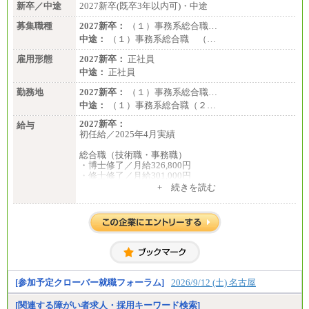
新卒／中途
2027新卒(既卒3年以内可)・中途
募集職種
2027新卒：
（１）事務系総合職…
中途：
（１）事務系総合職 （…
雇用形態
2027新卒：
正社員
中途：
正社員
勤務地
2027新卒：
（１）事務系総合職…
中途：
（１）事務系総合職（２…
2027新卒：
給与
初任給／2025年4月実績
総合職（技術職・事務職）
・博士修了／月給326,800円
・修士修了／月給301,000円
・大学卒／月給282,000円
+ 続きを読む
・高専卒（専攻科）／月給282,000円
・高専卒（本科）／月給256,000円
一般事務職
・博士修了、修士修了、大学卒／月給206,400円
・高専卒（専攻科）／月給206,400円
・高専卒（本科）月給197,800円
・短大卒／月給197,800円
・専門卒（2年）／月給197,800円
[参加予定クローバー就職フォーラム]
2026/9/12 (土) 名古屋
※試用期間中も給与に変更はございません。
[関連する障がい者求人・採用キーワード検索]