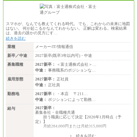
スマホが、なんでも教えてくれる時代。 でも、これからの未来に地図
はない。 何が起こるかなんてわからない。 正解は変わる。検索結果
は、過去の誰かの見方にす…
続きを読む
業種
メーカー/IT/情報通信
新卒／中途
2027新卒(既卒3年以内可)・中途
募集職種
2027新卒：
＜富士通株式会社＞…
中途：
事務職系のポジションな…
雇用形態
2027新卒：
正社員
中途：
正社員
勤務地
2027新卒：
・本店 〒211…
中途：
ポジションによって勤務…
2027新卒：
給与
募集各社・全職種共通
担う職責に応じて決定【2026年1月時点（予
定）】
月給284,000円または月給315,000円
※入社後早期から、自律的な業務遂行が求めら
+ 続きを読む