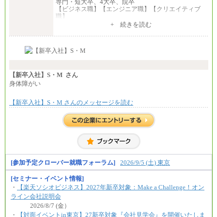
専門・短大卒、4大卒、院卒
【ビジネス職】【エンジニア職】【クリエイティブ
職】
一律：225,000円
+ 続きを読む
※試用期間中も給与に変更はございません 。
中途：
①月給：270,000円～320,000円
②④⑦⑩月給：225,000円～270,000円
③月給：250,000円～300,000円
⑤⑥月給：225,000円～300,000円
【新卒入社】S・M さん
⑧月給：240,000円～285,000円
身体障がい
⑨月給：250,000円～330,000円
【新卒入社】S・M さんのメッセージを読む
※経験、能力等を考慮の上、当社規定により決定
※試用期間中も給与に変更はございません。
[参加予定クローバー就職フォーラム]
2026/9/5 (土) 東京
[セミナー・イベント情報]
・
【楽天ソシオビジネス】2027年新卒対象：Make a Challenge！オン
ライン会社説明会
2026/8/7 (金）
・
【対面イベントin東京】27新卒対象『会社見学会』を開催いたしま