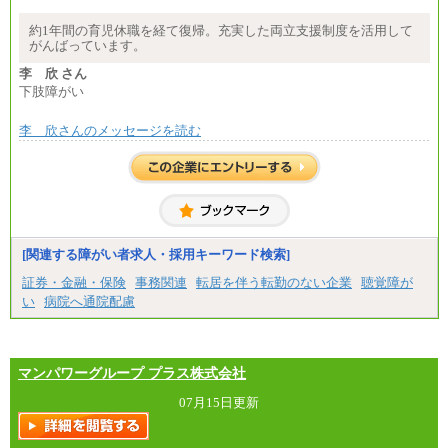
約1年間の育児休職を経て復帰。充実した両立支援制度を活用して
がんばっています。
李 欣 さん
下肢障がい
李 欣さんのメッセージを読む
[関連する障がい者求人・採用キーワード検索]
証券・金融・保険
事務関連
転居を伴う転勤のない企業
聴覚障が
い
病院へ通院配慮
マンパワーグループ プラス株式会社
07月15日更新