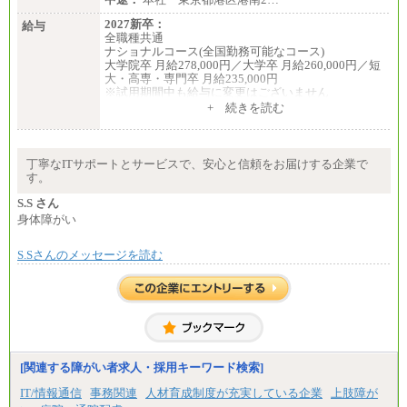
～(※3)、239,000円～(※4)、237,000円～（※5）
・月給は一律地域手当を含んだ金額を表示
2027新卒：
給与
（※1…36,000円、※2…33,000円、※3…28,000円、
全職種共通
※4…25,000円、※5…23,000円）
ナショナルコース(全国勤務可能なコース)
・試用期間中も給与変更なし
大学院卒 月給278,000円／大学卒 月給260,000円／短
大・高専・専門卒 月給235,000円
◆正社員/基幹職
※試用期間中も給与に変更はございません
〈東京・神奈川〉月給219,000 円～ 〈大阪・兵庫〉
+ 続きを読む
月給209,000 円～
エリアコース(一定地域であれば移動可能なコース)
〈愛知〉月給194,500 円～ 〈福岡〉月給185,000 円～
大学院卒 月給264,000円／大学卒 月給250,000円／短
・一律地域手当なし
大・高専・専門卒 月給225,000円
・試用期間中も給与変更なし
※試用期間中も給与に変更はございません
丁寧なITサポートとサービスで、安心と信頼をお届けする企業で
中途：
す。
◆契約社員
月給：250,000円～400,000円
月給187,500円～(※1)、184,000円～(※2)、180,500円
想定年収：4,000,000円～6,000,000円
S.S さん
～(※3)、170,500～(※4)、168,000円～（※5）
※試用期間中も給与に変更はございません。
身体障がい
※1…東京都、埼玉県、千葉県、神奈川県
※2…大阪府、京都府、兵庫県、滋賀県
S.Sさんのメッセージを読む
※3…愛知県、静岡県
※4…北海道、宮城県、栃木県、群馬県、長野県、新
潟県、富山県、石川県、岡山県、広島県、山口県、
香川県、福岡県
※5…青森県、鳥取県、島根県、愛媛県、高知県、大
分県、長崎県、熊本県、宮崎県、鹿児島県、沖縄
県、福島県、山形県
[関連する障がい者求人・採用キーワード検索]
◆パート・アルバイト
時給制：最低時給額 1,050円～ ※勤務地により異な
IT/情報通信
事務関連
人材育成制度が充実している企業
上肢障が
る。