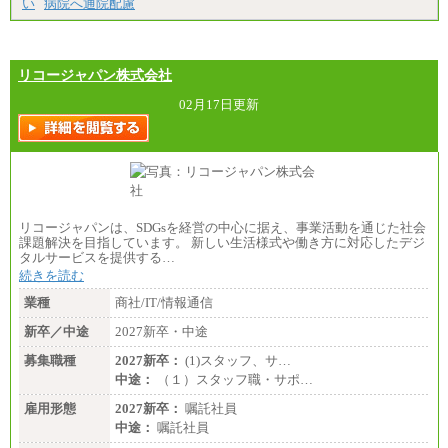
い
病院へ通院配慮
【エアサーブ】
月給223,000円～
・試用期間中も給与変更なし
リコージャパン株式会社
02月17日更新
リコージャパンは、SDGsを経営の中心に据え、事業活動を通じた社会
課題解決を目指しています。 新しい生活様式や働き方に対応したデジ
タルサービスを提供する…
続きを読む
業種
商社/IT/情報通信
新卒／中途
2027新卒・中途
募集職種
2027新卒：
(1)スタッフ、サ…
中途：
（１）スタッフ職・サポ…
雇用形態
2027新卒：
嘱託社員
中途：
嘱託社員