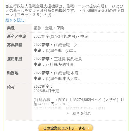
独立行政法人住宅金融支援機構は、住宅ローンの提供を通じ、ひとび
との暮らしを支える政府系金融機関です。 ・全期間固定金利の住宅ロ
ーン【フラット３５】の提…
続きを読む
業種
証券・金融・保険
新卒／中途
2027新卒(既卒3年以内可)・中途
募集職種
2027新卒：
(1)総合職 (2…
中途：
(1)総合職 (2)エ…
雇用形態
2027新卒：
正社員/契約社員
中途：
正社員/契約社員
勤務地
2027新卒：
(1)総合職 本店…
中途：
(1)総合職 本店／東…
2027新卒：
給与
2026年4月予定
(1) 総合職 （院了）月給274,862円～／（大学卒）月
給245,000円～（※1）
(2) エリア総合職 月給233,410円～（※1）
(3) アシスタントスタッフ 日給9,800円～12,500円
+ 続きを読む
（※2）
※１ 試用期間６か月（試用期間中も給与に変更
はございません）
※２ 勤務地により異なります