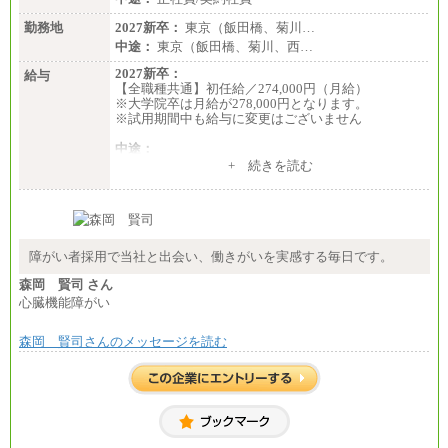
勤務地
2027新卒：
東京（飯田橋、菊川…
中途：
東京（飯田橋、菊川、西…
2027新卒：
給与
【全職種共通】初任給／274,000円（月給）
※大学院卒は月給が278,000円となります。
※試用期間中も給与に変更はございません
中途：
（１）～（４）274,000円（月給）～
+ 続きを読む
（５）235,000円（月給）～
※経験・年齢などを考慮のうえ、当社規程により優
遇します。
※業務内容・勤務形態に応じて、上記給与の範囲内
でご相談をさせていただく事があります
※試用期間中も給与に変更はございません
障がい者採用で当社と出会い、働きがいを実感する毎日です。
森岡 賢司 さん
心臓機能障がい
森岡 賢司さんのメッセージを読む