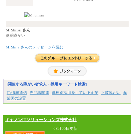
れる職務を担う方については、月額給与315,000円で
す。
なお、高度なスキルや専門性を持ち、より高
い職責を担う方については、さらに高い金額を個別
に設定します。
※習熟度を上げるための育成が一定期間必要で
上司の指示に基づき職務を遂行する方については、
M. Shirai さん
月額給与284,000円となります。
聴覚障がい
※個別に設定する給与については、選考の過程
で決定していきます。
M. Shiraiさんのメッセージを読む
※上記に加え、所定労働時間外に勤務をした場
合には、時間外勤務手当を支給します。
※試用期間中も給与に変更はございません。
中途：
＜募集各社・全職種共通＞
月給21万円以上～
※試用期間中の給与に変更はありません。
[関連する障がい者求人・採用キーワード検索]
※経験・能力を考慮し、当社規定により決定いたし
IT/情報通信
専門職関連
職種別採用をしている企業
下肢障がい
産
ます。
業医の設置
キヤノンITソリューションズ株式会社
08月05日更新