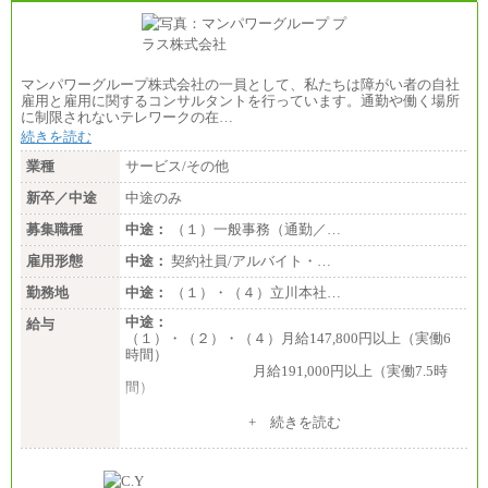
マンパワーグループ株式会社の一員として、私たちは障がい者の自社
雇用と雇用に関するコンサルタントを行っています。通勤や働く場所
に制限されないテレワークの在…
続きを読む
業種
サービス/その他
新卒／中途
中途のみ
募集職種
中途：
（１）一般事務（通勤／…
雇用形態
中途：
契約社員/アルバイト・…
勤務地
中途：
（１）・（４）立川本社…
中途：
給与
（１）・（２）・（４）月給147,800円以上（実働6
時間）
月給191,000円以上（実働7.5時
間）
（３）月給191,000円以上（実働7.5時間）
+ 続きを読む
（５）月給147,800円以上（実働6時間）
-----
時給 1,226円（実働4.5時間）