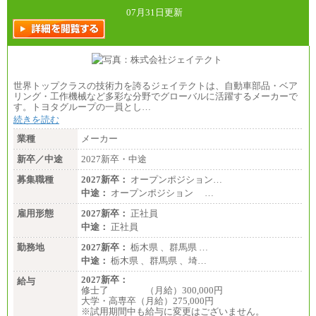
07月31日更新
世界トップクラスの技術力を誇るジェイテクトは、自動車部品・ベア
リング・工作機械など多彩な分野でグローバルに活躍するメーカーで
す。トヨタグループの一員とし…
続きを読む
業種
メーカー
新卒／中途
2027新卒・中途
募集職種
2027新卒：
オープンポジション…
中途：
オープンポジション …
雇用形態
2027新卒：
正社員
中途：
正社員
勤務地
2027新卒：
栃木県 、群馬県 …
中途：
栃木県 、群馬県 、埼…
2027新卒：
給与
修士了 （月給）300,000円
大学・高専卒（月給）275,000円
※試用期間中も給与に変更はございません。