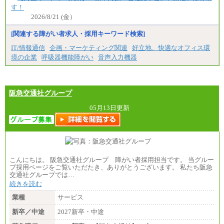
す！
2026/8/21 (金）
[関連する障がい者求人・採用キーワード検索]
IT/情報通信
企画・マーケティング関連
好立地、快適なオフィス環
境の企業
呼吸器機能障がい
音声入力機器
阪急交通社グループ
05月13日更新
こんにちは。 阪急交通社グループ 障がい者採用担当です。 当グルー
プ採用ページをご覧いただたき、ありがとうございます。 私たち阪急
交通社グループでは…
続きを読む
業種
サービス
新卒／中途
2027新卒・中途