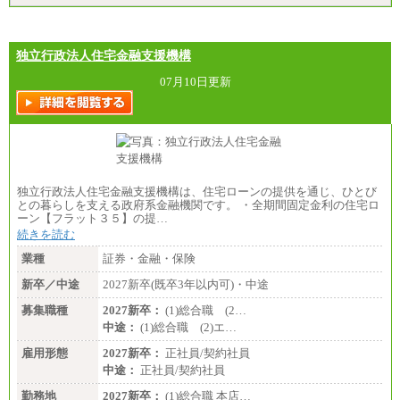
独立行政法人住宅金融支援機構
07月10日更新
独立行政法人住宅金融支援機構は、住宅ローンの提供を通じ、ひとび
との暮らしを支える政府系金融機関です。 ・全期間固定金利の住宅ロ
ーン【フラット３５】の提…
続きを読む
業種
証券・金融・保険
新卒／中途
2027新卒(既卒3年以内可)・中途
募集職種
2027新卒：
(1)総合職 (2…
中途：
(1)総合職 (2)エ…
雇用形態
2027新卒：
正社員/契約社員
中途：
正社員/契約社員
勤務地
2027新卒：
(1)総合職 本店…