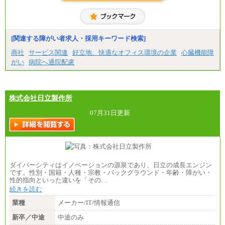
■(株)JTBコミュニケーションデザイン
総合職 月給230,000円
みなし残業手当：20,000円（一律支給）※みなし
残業手当の残業時間は10.43時間。
[関連する障がい者求人・採用キーワード検索]
※超過勤務手当：みなし残業時間を超える残業時
商社
サービス関連
好立地、快適なオフィス環境の企業
心臓機能障
間に応じて、時間外手当等を支給。
がい
病院へ通院配慮
エリアサポート職 月給188,000円
※超過勤務手当：残業時間については全額時間外
手当を支給。
株式会社日立製作所
■（株）JTBグローバルマーケティング＆トラベル
総合職 月給242,000円＋地域間調整給
訪日事業職 月給202,000～227,000円＋地域間調整
07月31日更新
給
※詳細はJTBキャリアサイトよりご確認ください。
■(株)JTBビジネストランスフォーム
総合職 月給205,000～225,000円＋地域間調整給
エリア総合職 月給185,000円＋地域間調整給
ダイバーシティはイノベーションの源泉であり、日立の成長エンジン
※詳細はJTBキャリアサイトよりご確認ください。
です。性別・国籍・人種・宗教・バックグラウンド・年齢・障がい・
性的指向といった違いを「その…
■(株)JTBデータサービス ※2027年新卒募集終了
総合職 月給186,000～194,000円＋地域手当
続きを読む
※詳細はJTBキャリアサイトよりご確認ください。
業種
メーカー/IT/情報通信
■I&Jデジタルイノベーション(株)
新卒／中途
中途のみ
総合職 月給224,500～242,600円＋地域手当