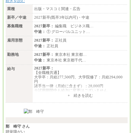
続きを読む
業種
出版・マスコミ関連・広告
新卒／中途
2027新卒(既卒3年以内可)・中途
募集職種
2027新卒：
編集職 ビジネス職…
中途：
① グローバルユニット…
雇用形態
2027新卒：
正社員
中途：
正社員
勤務地
2027新卒：
東京本社 東京都…
中途：
東京本社 東京都千代…
2027新卒：
給与
【全職種共通】
大学卒：月給277,500円、大学院修了：月給294,000
円
諸手当一律（月給に含まず）：28,000円
※試用期間中も給与に変更はございません
中途：
+ 続きを読む
【全職種共通】
月給370,000円～
※経験・能力等を考慮の上、当社規定により決定し
ます。
※試用期間中も給与に変更はございません。
※想定年収 6,000,000円～（住居費補助、子手当など
の各種手当を含む金額です）
鄭 峰守 さん
聴覚障がい