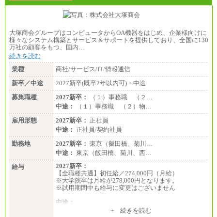
大塚商会グループはコンピュータからOA機器をはじめ、企業様向けに
様々なシステム構築とサービス＆サポートを提供しており、全国に130
万社の顧客をもつ、国内…
続きを読む
業種
商社/サービス/IT/情報通信
新卒／中途
2027新卒(既卒2年以内可)・中途
募集職種
2027新卒：
（１）事務職 （２…
中途：
（１）事務職 （２）物…
雇用形態
2027新卒：
正社員
中途：
正社員/契約社員
勤務地
2027新卒：
東京（飯田橋、菊川…
中途：
東京（飯田橋、菊川、西…
2027新卒：
給与
【全職種共通】初任給／274,000円（月給）
※大学院卒は月給が278,000円となります。
※試用期間中も給与に変更はございません
中途：
（１）～（４）274,000円（月給）～
+ 続きを読む
（５）235,000円（月給）～