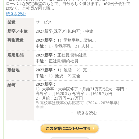
ローバルな安定基盤のもとで、自分らしく働けます。 ●特例子会社で
はなく、全社員が同じ職…
続きを読む
業種
サービス
新卒／中途
2027新卒(既卒3年以内可)・中途
募集職種
2027新卒：
1）労務事務…契約…
中途：
1）労務事務 2）人材…
雇用形態
2027新卒：
正社員/契約社員
中途：
正社員/契約社員
勤務地
2027新卒：
1）池袋 2）完…
中途：
1）池袋 2) 完全…
2027新卒：
給与
1）大学卒・大学院修了：月給21万円/短大・専門・
高専卒：月給20.5万円/高卒：月給19.7万円
2）月給：21万円～27万円
※高校卒は既卒のみ応募可（2024～2026年卒）
中途：
1）月給：21万円～25万円
+ 続きを読む
2）月給：21万円～27万円