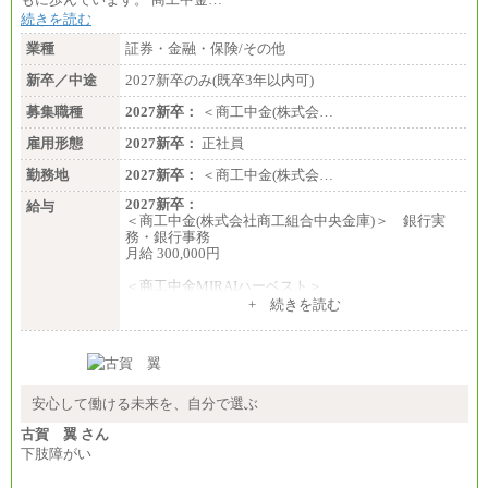
想定年収：360万円～680万円
続きを読む
年収例：
・520万円/32歳・月給29万円
業種
証券・金融・保険/その他
年収例は賞与含む、残業代・家族手当含まず
新卒／中途
2027新卒のみ(既卒3年以内可)
※キャリアや能力等を考慮の上、当社規定により確
募集職種
2027新卒：
＜商工中金(株式会…
定します
※残業手当：別途支給
雇用形態
2027新卒：
正社員
※固定給に固定残業代含まず
※試用期間中も給与に変更なし
勤務地
2027新卒：
＜商工中金(株式会…
2027新卒：
給与
＜商工中金(株式会社商工組合中央金庫)＞ 銀行実
務・銀行事務
月給 300,000円
＜商工中金MIRAIハーベスト＞
月給 230,000円
+ 続きを読む
※試用期間中も給与に変更はございません
安心して働ける未来を、自分で選ぶ
古賀 翼 さん
下肢障がい