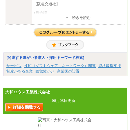
【阪急交通社】
●総合職
・大学・院卒
+ 続きを読む
月給250,000円(※1)、247,000円(※2)、242,000円
(※3)、239,000円(※4)、237,000円（※5）
・専門・短大卒
月給229,500円(※1)、226,500円(※2)、221,500円
(※3)、218,500円(※4)、216,500円（※5）
※1…東京都、埼玉県、千葉県、神奈川県
※2…大阪府、京都府、兵庫県、滋賀県
[関連する障がい者求人・採用キーワード検索]
※3…愛知県、静岡県
※4…北海道、宮城県、栃木県、群馬県、長野県、新
サービス
技術（ソフトウェア、ネットワーク）関連
資格取得支援
潟県、富山県、石川県、岡山県、広島県、山口県、
制度がある企業
聴覚障がい
産業医の設置
香川県、福岡県
※5…青森県、鳥取県、島根県、愛媛県、高知県、大
分県、長崎県、熊本県、宮崎県、鹿児島県、沖縄
県、福島県、山形県
・月給には一律地域手当を含んだ金額を表示
大和ハウス工業株式会社
（一律地域手当：※1…36,000円、※2…33,000円、
※3…28,000円、※4…25,000円、※5…23,000円）
06月08日更新
・試用期間中も給与変更なし
●基幹職（地域限定社員）
・大学・院卒／月給185,000 円～219,000 円 ※勤務地
により異なる。