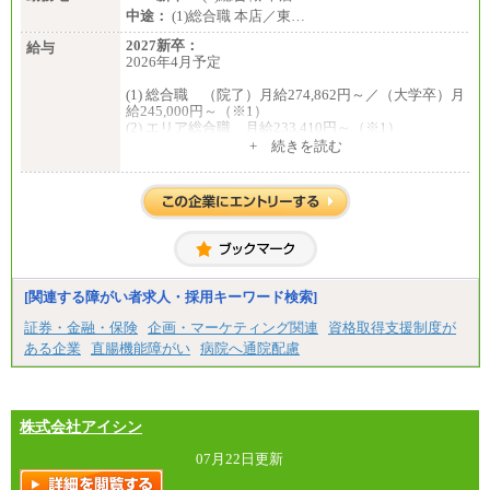
中途：
(1)総合職 本店／東…
2027新卒：
給与
2026年4月予定
(1) 総合職 （院了）月給274,862円～／（大学卒）月
給245,000円～（※1）
(2) エリア総合職 月給233,410円～（※1）
(3) アシスタントスタッフ 日給9,800円～12,500円
+ 続きを読む
（※2）
※１ 試用期間６か月（試用期間中も給与に変更
はございません）
※２ 勤務地により異なります
中途：
（1) 総合職 （院了）月給274,862円～／（大学卒）
月給245,000円～（※1）
(2) エリア総合職 月給233,410円～（※1）
(3) アシスタントスタッフ 日給9,800円～12,500円
[関連する障がい者求人・採用キーワード検索]
（※2）
※１ 試用期間６か月（試用期間中も給与に変更
証券・金融・保険
企画・マーケティング関連
資格取得支援制度が
なし）
ある企業
直腸機能障がい
病院へ通院配慮
※２ 勤務地により異なる
株式会社アイシン
07月22日更新