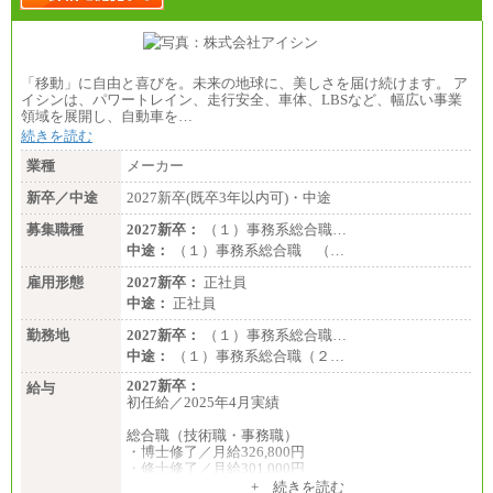
「移動」に自由と喜びを。未来の地球に、美しさを届け続けます。 ア
イシンは、パワートレイン、走行安全、車体、LBSなど、幅広い事業
領域を展開し、自動車を…
続きを読む
業種
メーカー
新卒／中途
2027新卒(既卒3年以内可)・中途
募集職種
2027新卒：
（１）事務系総合職…
中途：
（１）事務系総合職 （…
雇用形態
2027新卒：
正社員
中途：
正社員
勤務地
2027新卒：
（１）事務系総合職…
中途：
（１）事務系総合職（２…
2027新卒：
給与
初任給／2025年4月実績
総合職（技術職・事務職）
・博士修了／月給326,800円
・修士修了／月給301,000円
・大学卒／月給282,000円
+ 続きを読む