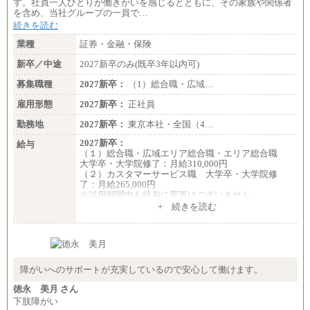
す。社員一人ひとりが働きがいを感じるとともに、その家族や関係者
を含め、当社グループの一員で…
続きを読む
業種
証券・金融・保険
新卒／中途
2027新卒のみ(既卒3年以内可)
募集職種
2027新卒：
（1）総合職・広域…
雇用形態
2027新卒：
正社員
勤務地
2027新卒：
東京本社・全国（4…
2027新卒：
給与
（１）総合職・広域エリア総合職・エリア総合職
大学卒・大学院修了：月給310,000円
（２）カスタマーサービス職 大学卒・大学院修
了：月給265,000円
※試用期間中も給与に変更はございません
+ 続きを読む
障がいへのサポートが充実しているので安心して働けます。
徳永 美月 さん
下肢障がい