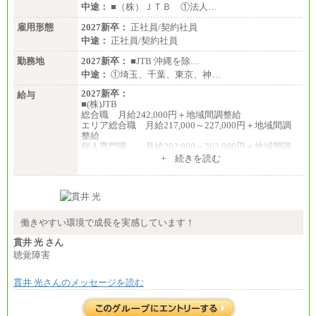
中途：
■（株）ＪＴＢ ①法人…
雇用形態
2027新卒：
正社員/契約社員
中途：
正社員/契約社員
勤務地
2027新卒：
■JTB 沖縄を除…
中途：
①埼玉、千葉、東京、神…
2027新卒：
給与
■(株)JTB
総合職 月給242,000円＋地域間調整給
エリア総合職 月給217,000～227,000円＋地域間調
整給
個人専門職 月給202,000～202,000円＋地域間調
整給
+ 続きを読む
※詳細はJTBキャリアサイトよりご確認ください。
■(株)JTB商事
総合職 月給208,000～235,000円
エリア総合職 月給180,000～205,000円＋地域手当
※詳細はJTBキャリアサイトよりご確認ください。
働きやすい環境で成長を実感しています！
■(株)JTBパブリッシング ※2027年新卒募集終了
貫井 光 さん
総合職 月給271,000円
聴覚障害
■(株)JTBビジネストラベルソリューションズ
貫井 光さんのメッセージを読む
総合職 月給220,000～230,000円＋地域間調整給
エリア総合職 月給206,000円～214,000＋地域間調
整給
※詳細はJTBキャリアサイトよりご確認ください。