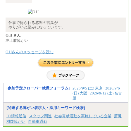
※経験・年齢などを考慮のうえ、当社規程により優
遇します。
※業務内容・勤務形態に応じて、上記給与の範囲内
でご相談をさせていただく事があります
※試用期間中も給与に変更はございません
仕事で得られる感謝の言葉が、
やりがいと励みになっています。
O.H さん
左上肢障がい
O.Hさんのメッセージを読む
[参加予定クローバー就職フォーラム]
2026/9/5 (土) 東京
2026/9/6
(日) 大阪
2026/9/12 (土) 名古
屋
[関連する障がい者求人・採用キーワード検索]
IT/情報通信
スタッフ関連
社会貢献活動を実施している企業
肝臓
機能障がい
自動車通勤