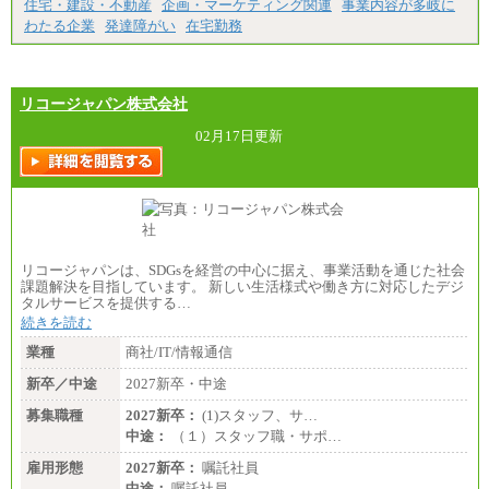
住宅・建設・不動産
企画・マーケティング関連
事業内容が多岐に
短大・高専卒/月給197,000円～222,000円
わたる企業
発達障がい
在宅勤務
※拠点型職員、特定職員の給与は、生活の拠点が定
まることによるメリットおよび地域ごとの生計費な
どの地域差指数を勘案して拠点ごとに定めていま
す。
リコージャパン株式会社
中途：
全職種共通
02月17日更新
月給制
226,600円～390,100円（勤務地域等により異なりま
す）
・ご経験やスキルを考慮し、選考の中で決定いたし
ます。
・試用期間中も同額支給します。
リコージャパンは、SDGsを経営の中心に据え、事業活動を通じた社会
課題解決を目指しています。 新しい生活様式や働き方に対応したデジ
タルサービスを提供する…
続きを読む
業種
商社/IT/情報通信
新卒／中途
2027新卒・中途
募集職種
2027新卒：
(1)スタッフ、サ…
中途：
（１）スタッフ職・サポ…
雇用形態
2027新卒：
嘱託社員
中途：
嘱託社員