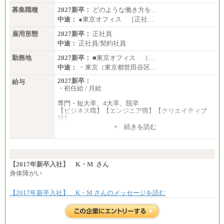
募集職種
2027新卒：
どのような働き方を…
中途：
●東京オフィス ［正社…
雇用形態
2027新卒：
正社員
中途：
正社員/契約社員
勤務地
2027新卒：
■東京オフィス （…
中途：
・東京（東京都世田谷区…
2027新卒：
給与
・初任給 / 月給
専門・短大卒、4大卒、院卒
【ビジネス職】【エンジニア職】【クリエイティブ
職】
一律：225,000円
+ 続きを読む
※試用期間中も給与に変更はございません 。
中途：
①月給：270,000円～320,000円
②④⑦⑩月給：225,000円～270,000円
【2017年新卒入社】 K・M さん
③月給：250,000円～300,000円
身体障がい
⑤⑥月給：225,000円～300,000円
⑧月給：240,000円～285,000円
【2017年新卒入社】 K・M さんのメッセージを読む
⑨月給：250,000円～330,000円
※経験、能力等を考慮の上、当社規定により決定
※試用期間中も給与に変更はございません。