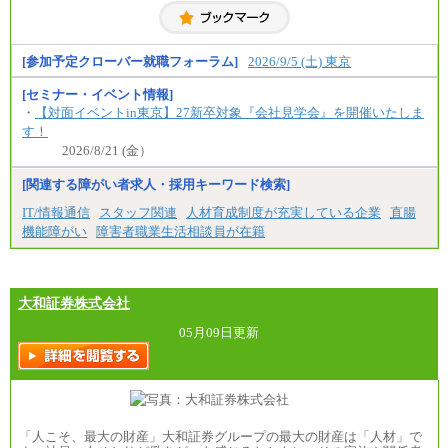
[参加予定クローバー就職フォーラム]
2026/9/5 (土) 東京
[セミナー・イベント情報]
・
【対面イベントin東京】27新卒対象『会社見学会』を開催いたしま
す！
2026/8/21 (金）
[関連する障がい者求人・採用キーワード検索]
IT/情報通信
スタッフ関連
人材育成制度が充実している企業
直腸
機能障がい
障害者職業生活相談員が在籍
大和証券株式会社
05月09日更新
「人こそ、最大の財産」大和証券グループの最大の財産は「人材」で