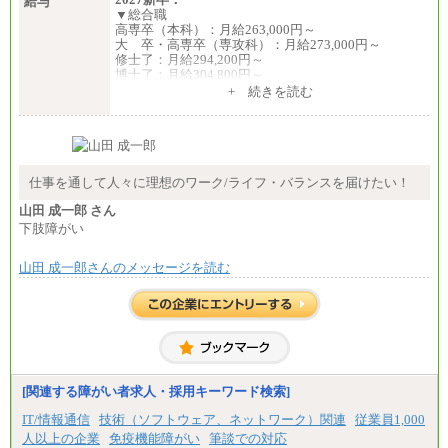
給与
▼総合職
高専卒（本科）：月給263,000円～
大 卒・高専卒（専攻科）：月給273,000円～
修士了：月給294,200円～
博士了：月給304,800円～
+ 続きを読む
※卓越した能力、高度な技術や実績をお持ちの方
で、それらを入社後の実業務において発揮できると
認められる場合は、 上記の給与に関わらず個別設定
することがあります
▼アソシエイト職
仕事を通して人々に理想のワーク/ライフ・バランスを届けたい！
月給235,000円
山田 成一郎 さん
全職種2025年度実績
下肢障がい
※営業職に支給するインセンティブは除く
山田 成一郎さんのメッセージを読む
※試用期間中も給与に変更はございません
中途：
基本月給／20万5000円以上(正社員・準社員）
※経験、能力を考慮の上、当社規定により優遇
いたします
※自己成長支援金(10,000円）を含む
※別途、Workstyle支援金(月額4,000円）
[関連する障がい者求人・採用キーワード検索]
IT/情報通信
技術（ソフトウェア、ネットワーク）関連
従業員1,000
人以上の企業
免疫機能障がい
筆談での対応