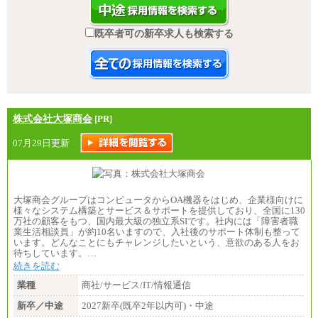
既卒者可の新卒求人も検索する
株式会社大塚商会
[PR]
07月29日更新
大塚商会グループはコンピュータからOA機器をはじめ、企業様向けに
様々なシステム構築とサービス＆サポートを提供しており、全国に130
万社の顧客をもつ、国内最大級の独立系SIです。社内には「障害者職
業生活相談員」が約10名いますので、入社後のサポート体制も整って
います。どんなことにもチャレンジしたいという、意欲のある人をお
待ちしています。…
続きを読む
業種
商社/サービス/IT/情報通信
新卒／中途
2027新卒(既卒2年以内可)・中途