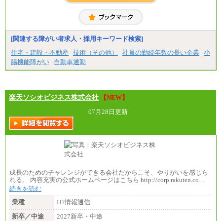
※試用期間中も給与に変更はございません
◆契約社員
【契約社員】月給200,000円～
月給187,500円～(※1)、184,000円～(※2)、180,500円
～(※3)、170,500～(※4)、168,000円～（※5）
※1…東京都、埼玉県、千葉県、神奈川県
[関連する障がい者求人・採用キーワード検索]
※2…大阪府、京都府、兵庫県、滋賀県
住宅・建設・不動産
技術（その他）
社員の勤続年数の長い企業
小
※3…愛知県、静岡県
※4…北海道、宮城県、栃木県、群馬県、長野県、新
腸機能障がい
自動車通勤
潟県、富山県、石川県、岡山県、広島県、山口県、
香川県、福岡県
※5…青森県、鳥取県、島根県、愛媛県、高知県、大
分県、長崎県、熊本県、宮崎県、鹿児島県、沖縄
楽天ソシオビジネス株式会社
県、福島県、山形県
【NEW】
07月28日更新
◆パート・アルバイト
時給制：最低時給額 1,050円～ ※勤務地により異な
る。
【エアサーブ】
月給223,000円～
・試用期間中も給与変更なし
成長のためのチャレンジができる会社だからこそ、やりがいを感じら
れる。 内容充実の公式ホームページはこちら http://corp.rakuten.co…
続きを読む
業種
IT/情報通信
新卒／中途
2027新卒・中途