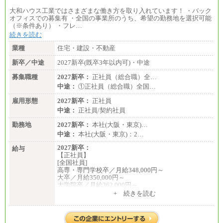
〈東京・神奈川〉219,000 円
〈大阪・兵庫〉209,000 円
大和ハウス工業ではさまざまな働き方を取り入れています！ ・バック
〈愛知〉194,500 円 〈福岡〉1
オフィスでの募集有 ・全国の事業所のうち、希望の勤務地を選択可能
85,000 円
（※条件あり） ・フレ…
続きを読む
・専門・短大卒／月給185,000 円～210,000 円 ※勤務
地により異なる。
業種
住宅・建設・不動産
〈東京・神奈川〉210,000 円
〈大阪・兵庫〉200,000 円
新卒／中途
2027新卒(既卒3年以内可)・中途
〈愛知〉194,500 円 〈福
岡〉185,000円
募集職種
2027新卒：
正社員（総合職）全…
中途：
①正社員（総合職）全国…
※基本給のみ（地域手当なし）
※試用期間中も給与変更なし
雇用形態
2027新卒：
正社員
中途：
中途：
正社員/契約社員
【阪急交通社】
◆正社員/総合職
勤務地
2027新卒：
本社(大阪・東京)…
月給250,000円～(※1)、247,000円～(※2)、242,000円
中途：
本社(大阪・東京)：2…
～(※3)、239,000円～(※4)、237,000円～（※5）
・月給は一律地域手当を含んだ金額を表示
2027新卒：
給与
（※1…36,000円、※2…33,000円、※3…28,000円、
【正社員】
※4…25,000円、※5…23,000円）
[全国社員]
・試用期間中も給与変更なし
高専・専門学校卒／月給348,000円～
大卒／月給350,000円～
◆正社員/基幹職
大学院卒／月給362,000円～
〈東京・神奈川〉月給219,000 円～ 〈大阪・兵庫〉
[地域社員]月給295,000円～
+ 続きを読む
月給209,000 円～
中途：
〈愛知〉月給194,500 円～ 〈福岡〉月給185,000 円～
【正社員】
・一律地域手当なし
[全国社員]月給348,000円～
・試用期間中も給与変更なし
[地域社員]月給295,000円～