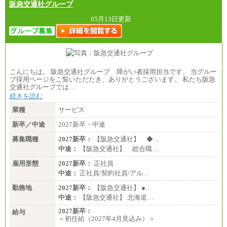
阪急交通社グループ
05月13日更新
こんにちは。 阪急交通社グループ 障がい者採用担当です。 当グルー
プ採用ページをご覧いただたき、ありがとうございます。 私たち阪急
交通社グループでは…
続きを読む
業種
サービス
新卒／中途
2027新卒・中途
募集職種
2027新卒：
【阪急交通社】 ◆…
中途：
【阪急交通社】 総合職…
雇用形態
2027新卒：
正社員
中途：
正社員/契約社員/アル…
勤務地
2027新卒：
【阪急交通社】 ●…
中途：
【阪急交通社】 北海道…
2027新卒：
給与
＜初任給（2027年4月見込み）＞