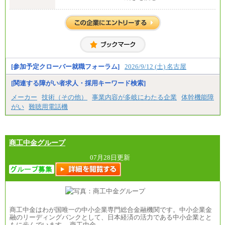
・高専卒（専攻科）／月給282,000円
・高専卒（本科）／月給256,000円
一般事務職
・博士修了、修士修了、大学卒／月給206,400円
・高専卒（専攻科）／月給206,400円
・高専卒（本科）月給197,800円
・短大卒／月給197,800円
・専門卒（2年）／月給197,800円
[参加予定クローバー就職フォーラム]
2026/9/12 (土) 名古屋
※試用期間中も給与に変更はございません。
[関連する障がい者求人・採用キーワード検索]
中途：
メーカー
技術（その他）
事業内容が多岐にわたる企業
体幹機能障
（１）（２）
がい
難聴用電話機
月給：270,000円～
想定年収：490万円～1,100万円
年収例：
・610万円/28歳・月給34万円
・1,090万円/38歳・月給59万円 *残業代・家族手当
商工中金グループ
対象外
07月28日更新
（３）
月給：190,000円～
想定年収：340万円～610万円
年収例：
・460万円/28歳・月給26万円
・520万円/32歳・月給29万円
商工中金はわが国唯一の中小企業専門総合金融機関です。中小企業金
（４）
融のリーディングバンクとして、日本経済の活力である中小企業とと
月給：201,000円～
もに歩んでいます。 商工中金…