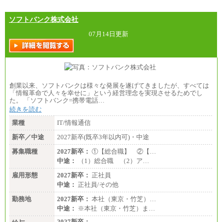
ソフトバンク株式会社
07月14日更新
創業以来、ソフトバンクは様々な発展を遂げてきましたが、すべては
「情報革命で人々を幸せに」という経営理念を実現させるためでし
た。 「ソフトバンク=携帯電話…
続きを読む
業種
IT/情報通信
新卒／中途
2027新卒(既卒3年以内可)・中途
募集職種
2027新卒：
①【総合職】 ②【…
中途：
（1）総合職 （2）ア…
雇用形態
2027新卒：
正社員
中途：
正社員/その他
勤務地
2027新卒：
本社（東京・竹芝）…
中途：
※本社（東京・竹芝）ま…
2027新卒：