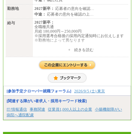
勤務地
2027新卒：
応募者の意向を確認…
中途：
応募者の意向を確認の上…
2027新卒：
給与
全職種共通
月給 180,000円～250,000円
※採用選考合格後の採用内定通知時にお伝えします
※勤務地によって異なります
中途：
+ 続きを読む
全職種共通
月給 200,000円～250,000円
入社時の処遇は経験・能力を考慮の上、当社規程に
より決定します。
具体的な金額は採用選考合格後に採用内定通知時に
お伝えします。
[参加予定クローバー就職フォーラム]
2026/9/5 (土) 東京
[関連する障がい者求人・採用キーワード検索]
IT/情報通信
事務関連
従業員1,000人以上の企業
小腸機能障がい
病院へ通院配慮