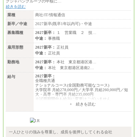
グジャパングループの中核に…
続きを読む
業種
商社/IT/情報通信
新卒／中途
2027新卒(既卒1年以内可)・中途
募集職種
2027新卒：
１ 営業職 ２ 技…
中途：
事務職
雇用形態
2027新卒：
正社員
中途：
正社員
勤務地
2027新卒：
本社 東京都港区港…
中途：
本社 東京都港区港南2…
2027新卒：
給与
全職種共通
ナショナルコース(全国勤務可能なコース)
大学院卒 月給278,000円／大学卒 月給260,000円／短
大・高専・専門卒 月給235,000円
※試用期間中も給与に変更はございません
+ 続きを読む
エリアコース(一定地域であれば移動可能なコース)
大学院卒 月給264,000円／大学卒 月給250,000円／短
大・高専・専門卒 月給225,000円
※試用期間中も給与に変更はございません
中途：
月給：250,000円～400,000円
一人ひとりの強みを尊重し、成長を後押ししてくれる会社
想定年収：4,000,000円～6,000,000円