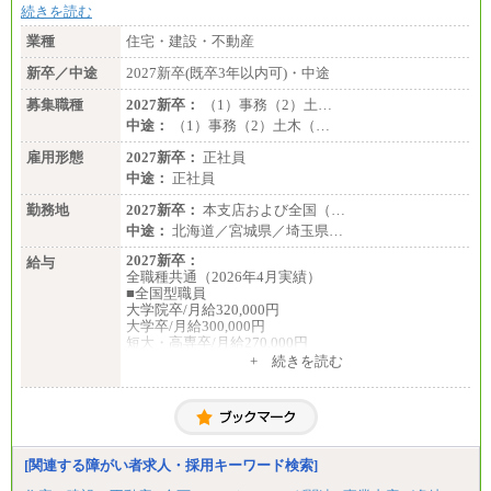
続きを読む
業種
住宅・建設・不動産
新卒／中途
2027新卒(既卒3年以内可)・中途
募集職種
2027新卒：
（1）事務（2）土…
中途：
（1）事務（2）土木（…
雇用形態
2027新卒：
正社員
中途：
正社員
勤務地
2027新卒：
本支店および全国（…
中途：
北海道／宮城県／埼玉県…
2027新卒：
給与
全職種共通（2026年4月実績）
■全国型職員
大学院卒/月給320,000円
大学卒/月給300,000円
短大・高専卒/月給270,000円
+ 続きを読む
■拠点型職員※
大学院卒/月給256,000円～288,000円
大学卒/月給240,000円～270,000円
短大・高専卒/月給216,000円～243,000円
■特定職員※
[関連する障がい者求人・採用キーワード検索]
大学院卒/月給234,000円～263,000円
大学卒/月給219,000円～246,000円