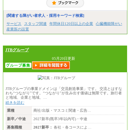
[関連する障がい者求人・採用キーワード検索]
サービス
スタッフ関連
年間休日120日以上の企業
心臓機能障がい
産業医の設置
JTBグループ
05月20日更新
JTBグループの事業ドメインは「交流創造事業」です。 交流とはすな
わち“つながり”です。“つながり”が生み出す価値は無限です。旅行者
と地域、企業と地域、…
続きを読む
業種
商社/出版・マスコミ関連・広告…
新卒／中途
2027新卒(既卒3年以内可)・中途
募集職種
2027新卒：
各社・各コースによ…