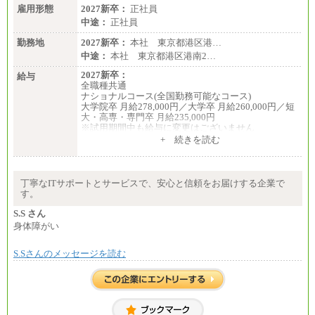
雇用形態
2027新卒：
正社員
中途：
正社員
勤務地
2027新卒：
本社 東京都港区港…
中途：
本社 東京都港区港南2…
2027新卒：
給与
全職種共通
ナショナルコース(全国勤務可能なコース)
大学院卒 月給278,000円／大学卒 月給260,000円／短
大・高専・専門卒 月給235,000円
※試用期間中も給与に変更はございません
+ 続きを読む
エリアコース(一定地域であれば移動可能なコース)
大学院卒 月給264,000円／大学卒 月給250,000円／短
大・高専・専門卒 月給225,000円
※試用期間中も給与に変更はございません
丁寧なITサポートとサービスで、安心と信頼をお届けする企業で
中途：
す。
月給：250,000円～400,000円
想定年収：4,000,000円～6,000,000円
S.S さん
※試用期間中も給与に変更はございません。
身体障がい
S.Sさんのメッセージを読む