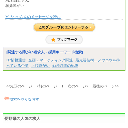
上司の指示に基づき職務を遂行する方については、
M. Shirai さん
月額給与284,000円となります。
聴覚障がい
※個別に設定する給与については、選考の過程
で決定していきます。
M. Shiraiさんのメッセージを読む
※上記に加え、所定労働時間外に勤務をした場
合には、時間外勤務手当を支給します。
※試用期間中も給与に変更はございません。
中途：
＜募集各社・全職種共通＞
月給21万円以上～
※試用期間中の給与に変更はありません。
[関連する障がい者求人・採用キーワード検索]
※経験・能力を考慮し、当社規定により決定いたし
IT/情報通信
企画・マーケティング関連
最先端技術・ノウハウを持
ます。
っている企業
上肢障がい
勤務時間の配慮
<<先頭のページ
<前のページ
1
次のページ>
最後のページ>>
検索をやりなおす
長野県の人気の求人