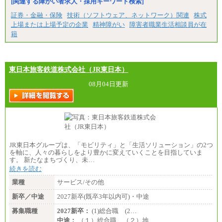
[関連する障がい者求人・採用キーワード検索]
証券・金融・保険
技術（ソフトウェア、ネットワーク）関連
株式
上場または上場予定の企業
精神障がい
障害者職業生活相談員が在
籍
東日本旅客鉄道株式会社（JR東日本）
08月04日更新
JR東日本グループは、「モビリティ」と「生活ソリューション」の2つ
を軸に、人々の暮らしをより豊かに変えていくことを目指していま
す。 新たなまちづくり、未…
続きを読む
業種
サービス/その他
新卒／中途
2027新卒(既卒3年以内可)・中途
募集職種
2027新卒：
(1)総合職 (2…
中途：
（１）総合職 （２）地…