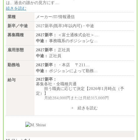
は、過去の誰かの見方にす…
続きを読む
業種
メーカー/IT/情報通信
新卒／中途
2027新卒(既卒3年以内可)・中途
募集職種
2027新卒：
＜富士通株式会社＞…
中途：
事務職系のポジションな…
雇用形態
2027新卒：
正社員
中途：
正社員
勤務地
2027新卒：
・本店 〒211…
中途：
ポジションによって勤務…
2027新卒：
給与
募集各社・全職種共通
担う職責に応じて決定【2026年1月時点（予
定）】
月給284,000円または月給315,000円
※入社後早期から、自律的な業務遂行が求めら
+ 続きを読む
れる職務を担う方については、月額給与315,000円で
す。
なお、高度なスキルや専門性を持ち、より高
い職責を担う方については、さらに高い金額を個別
に設定します。
※習熟度を上げるための育成が一定期間必要で