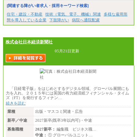
■特定職員※
[関連する障がい者求人・採用キーワード検索]
大学院卒/月給234,000円～263,000円
大学卒/月給219,000円～246,000円
住宅・建設・不動産
技術（電気、電子、機械）関連
多様な雇用形
短大・高専卒/月給197,000円～222,000円
態を導入している企業
下肢障がい
病院へ通院配慮
※拠点型職員、特定職員の給与は、生活の拠点が定
まることによるメリットおよび地域ごとの生計費な
どの地域差指数を勘案して拠点ごとに定めていま
す。
株式会社日本経済新聞社
中途：
全職種共通
05月21日更新
月給制
226,600円～390,100円（勤務地域等により異なりま
す）
・ご経験やスキルを考慮し、選考の中で決定いたし
ます。
・試用期間中も同額支給します。
「日経電子版」をはじめとするデジタル領域、グローバル展開にも
力を入れ、２０１５年には英国の有力経済紙フィナンシャル・タイム
ズ（FT）を発行するフィナン…
続きを読む
業種
出版・マスコミ関連・広告
新卒／中途
2027新卒(既卒3年以内可)・中途
募集職種
2027新卒：
編集職 ビジネス職…
中途：
① グローバルユニット…