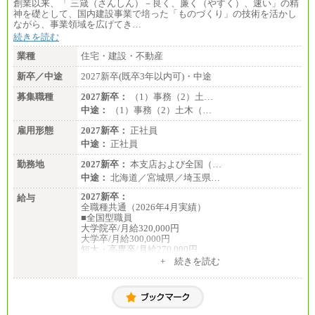
創業以来、「 三箴（さんしん）－良く、廉く（やすく）、速い」の精
神を礎として、国内建設事業で培った「ものづくり」の技術を活かし
ながら、事業領域を広げてき…
続きを読む
業種
住宅・建設・不動産
新卒／中途
2027新卒(既卒3年以内可)・中途
募集職種
2027新卒：
（1）事務（2）土…
中途：
（1）事務（2）土木（…
雇用形態
2027新卒：
正社員
中途：
正社員
勤務地
2027新卒：
本支店および全国（…
中途：
北海道／宮城県／埼玉県…
2027新卒：
給与
全職種共通（2026年4月実績）
■全国型職員
大学院卒/月給320,000円
大学卒/月給300,000円
短大・高専卒/月給270,000円
+ 続きを読む
■拠点型職員※
大学院卒/月給256,000円～288,000円
大学卒/月給240,000円～270,000円
短大・高専卒/月給216,000円～243,000円