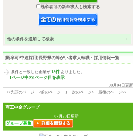
既卒者可の新卒求人も検索する
他の条件を追加して検索
+
[既卒可/中途採用]長野県の障がい者求人転職・採用情報一覧
15件
条件と一致した企業が
ありました。
1ページ中の1ページ目を表示
08月04日更新
<<先頭のページ
<前のページ
1
次のページ>
最後のページ>>
商工中金グループ
07月28日更新