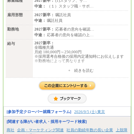
募集職種
2027新卒：
(1)スタッフ、サ…
中途：
（１）スタッフ職・サポ…
雇用形態
2027新卒：
嘱託社員
中途：
嘱託社員
勤務地
2027新卒：
応募者の意向を確認…
中途：
応募者の意向を確認の上…
2027新卒：
給与
全職種共通
月給 180,000円～250,000円
※採用選考合格後の採用内定通知時にお伝えします
※勤務地によって異なります
中途：
+ 続きを読む
全職種共通
月給 200,000円～250,000円
入社時の処遇は経験・能力を考慮の上、当社規程に
より決定します。
具体的な金額は採用選考合格後に採用内定通知時に
お伝えします。
[参加予定クローバー就職フォーラム]
2026/9/5 (土) 東京
[関連する障がい者求人・採用キーワード検索]
商社
企画・マーケティング関連
社員の勤続年数の長い企業
上肢障