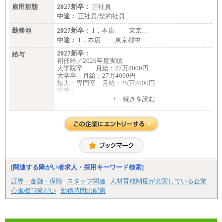
雇用形態
有期契約職 月給185,000～195,000円
2027新卒：
正社員
※詳細はJTBキャリアサイトよりご確認ください。
中途：
正社員/契約社員
■(株)JTBパブリッシング ※2027年新卒募集終了
勤務地
2027新卒：
1．本店 東京…
総合職 月給241,000円
中途：
1．本店 東京都中…
中途：
①月給227,000円以上
2027新卒：
給与
②月給212,000円以上
初任給／2026年度実績
③月給172,500円以上
大学院卒 月給：27万8000円
④月給23万円～37万円
大学卒 月給：27万4000円
⑤月給20万円～25万円
短大・専門卒 月給：25万2000円
⑥月給33万円～48万円
中途：
⑦月給271,000円以上
（１）（２）共通
+ 続きを読む
⑧～⑮月給200,000円〜月給400,000円
月給：24万0000円～34万8420円
⑯月給185,000円以上
※職務経験等を考慮し決定いたします。
⑰月給237,000円以上
※試用期間中も給与に変更はございません
⑱月給212,000円以上
⑲東京：月給202,000 円以上 、京都：月給193,000 円
以上
⑳月給205,000円以上
㉑月給185,000 円以上
㉒月給185,000 円以上
[関連する障がい者求人・採用キーワード検索]
㉓月給224,500円以上
※全コース共通※ 能力・経験・勤務地などにより
証券・金融・保険
スタッフ関連
人材育成制度が充実している企業
異なります
心臓機能障がい
勤務時間の配慮
※試用期間中も給与に変更はございません。