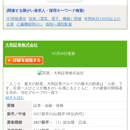
[関連する障がい者求人・採用キーワード検索]
IT/情報通信
技術（電気、電子、機械）関連
年間休日120日以上の
企業
心臓機能障がい
病院へ通院配慮
大和証券株式会社
05月09日更新
「人こそ、最大の財産」大和証券グループの最大の財産は「人材」で
す。社員一人ひとりが働きがいを感じるとともに、その家族や関係者
を含め、当社グループの一員で…
続きを読む
業種
証券・金融・保険
新卒／中途
2027新卒のみ(既卒3年以内可)
募集職種
2027新卒：
（1）総合職・広域…