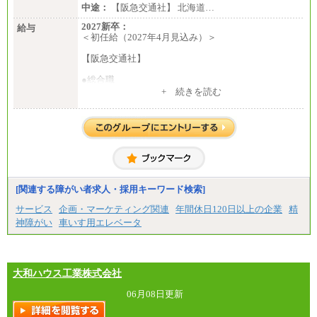
中途：
【阪急交通社】 北海道…
2027新卒：
給与
＜初任給（2027年4月見込み）＞
【阪急交通社】
●総合職
・大学・院卒
+ 続きを読む
月給250,000円(※1)、247,000円(※2)、242,000円
(※3)、239,000円(※4)、237,000円（※5）
・専門・短大卒
月給229,500円(※1)、226,500円(※2)、221,500円
(※3)、218,500円(※4)、216,500円（※5）
※1…東京都、埼玉県、千葉県、神奈川県
※2…大阪府、京都府、兵庫県、滋賀県
[関連する障がい者求人・採用キーワード検索]
※3…愛知県、静岡県
※4…北海道、宮城県、栃木県、群馬県、長野県、新
サービス
企画・マーケティング関連
年間休日120日以上の企業
精
潟県、富山県、石川県、岡山県、広島県、山口県、
神障がい
車いす用エレベータ
香川県、福岡県
※5…青森県、鳥取県、島根県、愛媛県、高知県、大
分県、長崎県、熊本県、宮崎県、鹿児島県、沖縄
県、福島県、山形県
・月給には一律地域手当を含んだ金額を表示
大和ハウス工業株式会社
（一律地域手当：※1…36,000円、※2…33,000円、
※3…28,000円、※4…25,000円、※5…23,000円）
06月08日更新
・試用期間中も給与変更なし