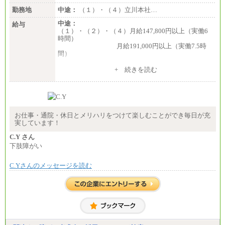
勤務地
中途：
（１）・（４）立川本社…
中途：
給与
（１）・（２）・（４）月給147,800円以上（実働6
時間）
月給191,000円以上（実働7.5時
間）
（３）月給191,000円以上（実働7.5時間）
+ 続きを読む
（５）月給147,800円以上（実働6時間）
-----
時給 1,226円（実働4.5時間）
※基本給に加算して以下手当有（いずれも時
間額換算額）
お仕事・通院・休日とメリハリをつけて楽しむことができ毎日が充
・退職金相当手当 37円
実しています！
・賞与相当手当 127円
合計時給額 1,390円
C.Y さん
下肢障がい
※全ての求人において試用期間中も給与に変更はご
ざいません。
C.Yさんのメッセージを読む