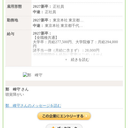
雇用形態
2027新卒：
正社員
中途：
正社員
勤務地
2027新卒：
東京本社 東京都…
中途：
東京本社 東京都千代…
2027新卒：
給与
【全職種共通】
大学卒：月給277,500円、大学院修了：月給294,000
円
諸手当一律（月給に含まず）：28,000円
※試用期間中も給与に変更はございません
中途：
+ 続きを読む
【全職種共通】
月給370,000円～
※経験・能力等を考慮の上、当社規定により決定し
ます。
※試用期間中も給与に変更はございません。
※想定年収 6,000,000円～（住居費補助、子手当など
の各種手当を含む金額です）
鄭 峰守 さん
聴覚障がい
鄭 峰守さんのメッセージを読む