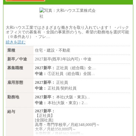
●基幹職（地域限定社員）
・大学・院卒／月給185,000 円～219,000 円 ※勤務地
により異なる。
〈東京・神奈川〉219,000 円
〈大阪・兵庫〉209,000 円
大和ハウス工業ではさまざまな働き方を取り入れています！ ・バック
〈愛知〉194,500 円 〈福岡〉1
オフィスでの募集有 ・全国の事業所のうち、希望の勤務地を選択可能
85,000 円
（※条件あり） ・フレ…
続きを読む
・専門・短大卒／月給185,000 円～210,000 円 ※勤務
地により異なる。
業種
住宅・建設・不動産
〈東京・神奈川〉210,000 円
〈大阪・兵庫〉200,000 円
新卒／中途
2027新卒(既卒3年以内可)・中途
〈愛知〉194,500 円 〈福
岡〉185,000円
募集職種
2027新卒：
正社員（総合職）全…
中途：
①正社員（総合職）全国…
※基本給のみ（地域手当なし）
※試用期間中も給与変更なし
雇用形態
2027新卒：
正社員
中途：
中途：
正社員/契約社員
【阪急交通社】
◆正社員/総合職
勤務地
2027新卒：
本社(大阪・東京)…
月給250,000円～(※1)、247,000円～(※2)、242,000円
中途：
本社(大阪・東京)：2…
～(※3)、239,000円～(※4)、237,000円～（※5）
・月給は一律地域手当を含んだ金額を表示
2027新卒：
給与
（※1…36,000円、※2…33,000円、※3…28,000円、
【正社員】
※4…25,000円、※5…23,000円）
[全国社員]
・試用期間中も給与変更なし
高専・専門学校卒／月給348,000円～
大卒／月給350,000円～
◆正社員/基幹職
大学院卒／月給362,000円～
〈東京・神奈川〉月給219,000 円～ 〈大阪・兵庫〉