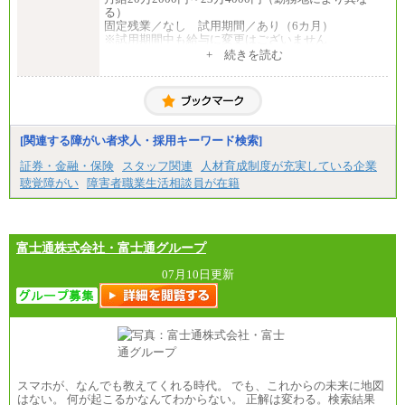
る）
固定残業／なし 試用期間／あり（6カ月）
※試用期間中も給与に変更はございません
中途：
+ 続きを読む
一般事務・営業事務共通
月給20万2000円～23万4000円（勤務地により異な
る）
固定残業／なし 試用期間／あり（6か月）
※試用期間中も給与に変更はございません。
[関連する障がい者求人・採用キーワード検索]
証券・金融・保険
スタッフ関連
人材育成制度が充実している企業
聴覚障がい
障害者職業生活相談員が在籍
富士通株式会社・富士通グループ
07月10日更新
スマホが、なんでも教えてくれる時代。 でも、これからの未来に地図
はない。 何が起こるかなんてわからない。 正解は変わる。検索結果