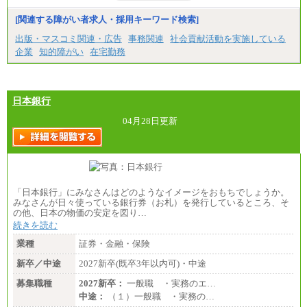
みなし残業手当：20,000円（一律支給）※みなし
残業手当の残業時間は10.43時間。
[関連する障がい者求人・採用キーワード検索]
※超過勤務手当：みなし残業時間を超える残業時
出版・マスコミ関連・広告
事務関連
社会貢献活動を実施している
間に応じて、時間外手当等を支給。
企業
知的障がい
在宅勤務
エリアサポート職 月給188,000円
※超過勤務手当：残業時間については全額時間外
手当を支給。
日本銀行
■（株）JTBグローバルマーケティング＆トラベル
総合職 月給242,000円＋地域間調整給
訪日事業職 月給202,000～227,000円＋地域間調整
04月28日更新
給
※詳細はJTBキャリアサイトよりご確認ください。
■(株)JTBビジネストランスフォーム
総合職 月給205,000～225,000円＋地域間調整給
エリア総合職 月給185,000円＋地域間調整給
「日本銀行」にみなさんはどのようなイメージをおもちでしょうか。
※詳細はJTBキャリアサイトよりご確認ください。
みなさんが日々使っている銀行券（お札）を発行しているところ、そ
の他、日本の物価の安定を図り…
■(株)JTBデータサービス ※2027年新卒募集終了
総合職 月給186,000～194,000円＋地域手当
続きを読む
※詳細はJTBキャリアサイトよりご確認ください。
業種
証券・金融・保険
■I&Jデジタルイノベーション(株)
新卒／中途
2027新卒(既卒3年以内可)・中途
総合職 月給224,500～242,600円＋地域手当
※詳細はJTBキャリアサイトよりご確認ください。
募集職種
2027新卒：
一般職 ・実務のエ…
＜有期社員コース＞
中途：
（１）一般職 ・実務の…
■(株)JTBビジネストランスフォーム