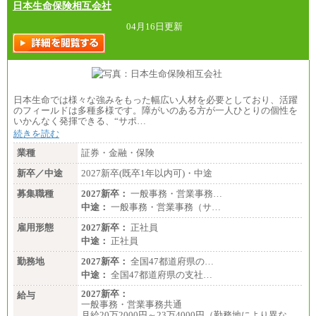
日本生命保険相互会社
04月16日更新
日本生命では様々な強みをもった幅広い人材を必要としており、活躍
のフィールドは多種多様です。障がいのある方が一人ひとりの個性を
いかんなく発揮できる、“サポ…
続きを読む
業種
証券・金融・保険
新卒／中途
2027新卒(既卒1年以内可)・中途
募集職種
2027新卒：
一般事務・営業事務…
中途：
一般事務・営業事務（サ…
雇用形態
2027新卒：
正社員
中途：
正社員
勤務地
2027新卒：
全国47都道府県の…
中途：
全国47都道府県の支社…
2027新卒：
給与
一般事務・営業事務共通
月給20万2000円～23万4000円（勤務地により異な