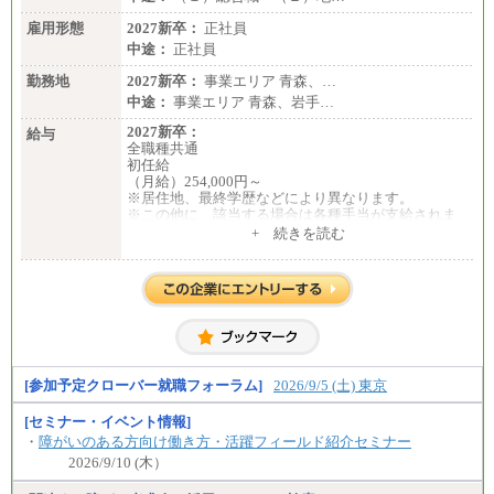
雇用形態
2027新卒：
正社員
中途：
正社員
勤務地
2027新卒：
事業エリア 青森、…
中途：
事業エリア 青森、岩手…
2027新卒：
給与
全職種共通
初任給
（月給）254,000円～
※居住地、最終学歴などにより異なります。
※この他に、該当する場合は各種手当が支給されま
す。
+ 続きを読む
※試用期間中も給与に変更はございません。
中途：
全職種共通
初任給／月給263,000円～
※居住地、年齢により異なります。
※この他に、該当する場合は各種手当が支給されま
す。
※試用期間中も給与に変更はございません
[参加予定クローバー就職フォーラム]
2026/9/5 (土) 東京
[セミナー・イベント情報]
・
障がいのある方向け働き方・活躍フィールド紹介セミナー
2026/9/10 (木）