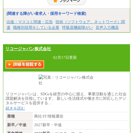
[関連する障がい者求人・採用キーワード検索]
出版・マスコミ関連・広告
技術（ソフトウェア、ネットワーク）関
連
職種別採用をしている企業
呼吸器機能障がい
音声入力機器
リコージャパン株式会社
02月17日更新
リコージャパンは、SDGsを経営の中心に据え、事業活動を通じた社会
課題解決を目指しています。 新しい生活様式や働き方に対応したデジ
タルサービスを提供する…
続きを読む
業種
商社/IT/情報通信
新卒／中途
2027新卒・中途