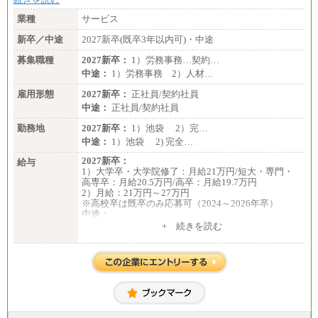
業種
サービス
新卒／中途
2027新卒(既卒3年以内可)・中途
募集職種
2027新卒：
1）労務事務…契約…
中途：
1）労務事務 2）人材…
雇用形態
2027新卒：
正社員/契約社員
中途：
正社員/契約社員
勤務地
2027新卒：
1）池袋 2）完…
中途：
1）池袋 2) 完全…
2027新卒：
給与
1）大学卒・大学院修了：月給21万円/短大・専門・
高専卒：月給20.5万円/高卒：月給19.7万円
2）月給：21万円～27万円
※高校卒は既卒のみ応募可（2024～2026年卒）
中途：
1）月給：21万円～25万円
+ 続きを読む
2）月給：21万円～27万円