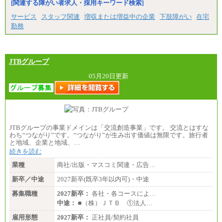
[関連する障がい者求人・採用キーワード検索]
サービス
スタッフ関連
増収または増益中の企業
下肢障がい
在宅
勤務
JTBグループ
05月20日更新
JTBグループの事業ドメインは「交流創造事業」です。 交流とはすな
わち“つながり”です。“つながり”が生み出す価値は無限です。旅行者
と地域、企業と地域、…
続きを読む
業種
商社/出版・マスコミ関連・広告…
新卒／中途
2027新卒(既卒3年以内可)・中途
募集職種
2027新卒：
各社・各コースによ…
中途：
■（株）ＪＴＢ ①法人…
雇用形態
2027新卒：
正社員/契約社員