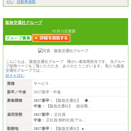
がい
自動車通勤
阪急交通社グループ
05月13日更新
こんにちは。 阪急交通社グループ 障がい者採用担当です。 当グルー
プ採用ページをご覧いただたき、ありがとうございます。 私たち阪急
交通社グループでは…
続きを読む
業種
サービス
新卒／中途
2027新卒・中途
募集職種
2027新卒：
【阪急交通社】 ◆…
中途：
【阪急交通社】 総合職…
雇用形態
2027新卒：
正社員
中途：
正社員/契約社員/アル…
勤務地
2027新卒：
【阪急交通社】 ●…