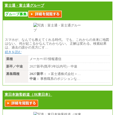
富士通・富士通グループ
スマホが、なんでも教えてくれる時代。 でも、これからの未来に地図
はない。 何が起こるかなんてわからない。 正解は変わる。検索結果
は、過去の誰かの見方にす…
続きを読む
業種
メーカー/IT/情報通信
新卒／中途
2027新卒(既卒3年以内可)・中途
募集職種
2027新卒：
＜富士通株式会社＞…
中途：
事務職系のポジションな…
東日本旅客鉄道（JR東日本）