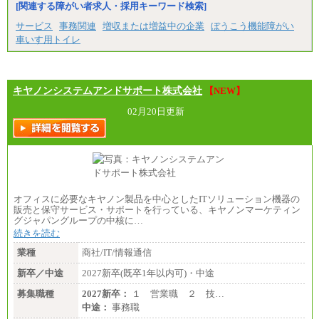
[関連する障がい者求人・採用キーワード検索]
サービス
事務関連
増収または増益中の企業
ぼうこう機能障がい
車いす用トイレ
キヤノンシステムアンドサポート株式会社
【NEW】
02月20日更新
オフィスに必要なキヤノン製品を中心としたITソリューション機器の
販売と保守サービス・サポートを行っている、キヤノンマーケティン
グジャパングループの中核に…
続きを読む
業種
商社/IT/情報通信
新卒／中途
2027新卒(既卒1年以内可)・中途
募集職種
2027新卒：
１ 営業職 ２ 技…
中途：
事務職