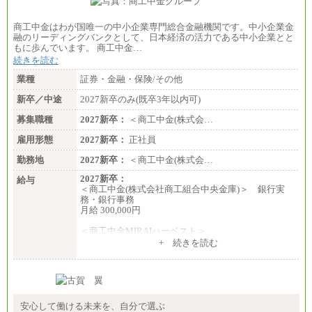
商工中金はわが国唯一の中小企業専門総合金融機関です。中小企業金
融のリーディングバンクとして、日本経済の活力である中小企業とと
もに歩んでいます。 商工中金…
続きを読む
業種
証券・金融・保険/その他
新卒／中途
2027新卒のみ(既卒3年以内可)
募集職種
2027新卒：
＜商工中金(株式会…
雇用形態
2027新卒：
正社員
勤務地
2027新卒：
＜商工中金(株式会…
2027新卒：
給与
＜商工中金(株式会社商工組合中央金庫)＞ 銀行実
務・銀行事務
月給 300,000円
＜商工中金MIRAIハーベスト＞
月給 230,000円
+ 続きを読む
※試用期間中も給与に変更はございません
安心して働ける未来を、自分で選ぶ