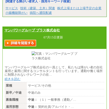
[関連する障がい者求人・採用キーワード検索]
サービス
技術（建築、土木）関連
株式上場または上場予定の企業
小腸機能障がい
病院へ通院配慮
マンパワーグループ プラス株式会社
07月15日更新
マンパワーグループ株式会社の一員として、私たちは障がい者の自社
雇用と雇用に関するコンサルタントを行っています。通勤や働く場所
に制限されないテレワークの在…
続きを読む
業種
サービス/その他
新卒／中途
中途のみ
募集職種
中途：
（１）一般事務（通勤／…
雇用形態
中途：
契約社員/アルバイト・…