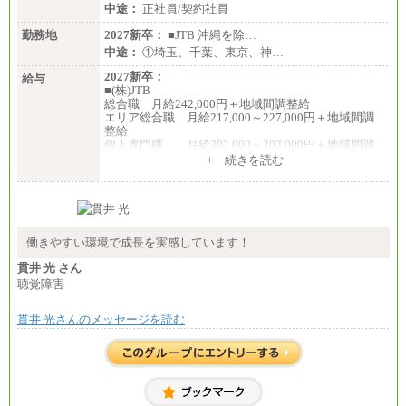
中途：
正社員/契約社員
勤務地
2027新卒：
■JTB 沖縄を除…
中途：
①埼玉、千葉、東京、神…
2027新卒：
給与
■(株)JTB
総合職 月給242,000円＋地域間調整給
エリア総合職 月給217,000～227,000円＋地域間調
整給
個人専門職 月給202,000～202,000円＋地域間調
整給
+ 続きを読む
※詳細はJTBキャリアサイトよりご確認ください。
■(株)JTB商事
総合職 月給208,000～235,000円
エリア総合職 月給180,000～205,000円＋地域手当
※詳細はJTBキャリアサイトよりご確認ください。
働きやすい環境で成長を実感しています！
■(株)JTBパブリッシング ※2027年新卒募集終了
貫井 光 さん
総合職 月給271,000円
聴覚障害
■(株)JTBビジネストラベルソリューションズ
貫井 光さんのメッセージを読む
総合職 月給220,000～230,000円＋地域間調整給
エリア総合職 月給206,000円～214,000＋地域間調
整給
※詳細はJTBキャリアサイトよりご確認ください。
■(株)JTBコミュニケーションデザイン
総合職 月給230,000円