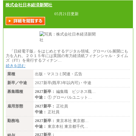
株式会社日本経済新聞社
05月21日更新
「日経電子版」をはじめとするデジタル領域、グローバル展開にも
力を入れ、２０１５年には英国の有力経済紙フィナンシャル・タイム
ズ（FT）を発行するフィナン…
続きを読む
業種
出版・マスコミ関連・広告
新卒／中途
2027新卒(既卒3年以内可)・中途
募集職種
2027新卒：
編集職 ビジネス職…
中途：
① グローバルユニット…
雇用形態
2027新卒：
正社員
中途：
正社員
勤務地
2027新卒：
東京本社 東京都…
中途：
東京本社 東京都千代…
2027新卒：
給与