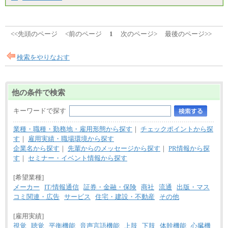
エリアサポート職 月給188,000円
※超過勤務手当：残業時間については全額時間外
手当を支給。
■（株）JTBグローバルマーケティング＆トラベル
<<先頭のページ
<前のページ
1
次のページ>
最後のページ>>
総合職 月給242,000円＋地域間調整給
訪日事業職 月給202,000～227,000円＋地域間調整
給
検索をやりなおす
※詳細はJTBキャリアサイトよりご確認ください。
■(株)JTBビジネストランスフォーム
総合職 月給205,000～225,000円＋地域間調整給
他の条件で検索
エリア総合職 月給185,000円＋地域間調整給
※詳細はJTBキャリアサイトよりご確認ください。
キーワードで探す
■(株)JTBデータサービス ※2027年新卒募集終了
総合職 月給186,000～194,000円＋地域手当
業種・職種・勤務地・雇用形態から探す
｜
チェックポイントから探
※詳細はJTBキャリアサイトよりご確認ください。
す
｜
雇用実績・職場環境から探す
■I&Jデジタルイノベーション(株)
企業名から探す
｜
先輩からのメッセージから探す
｜
PR情報から探
総合職 月給224,500～242,600円＋地域手当
す
｜
セミナー・イベント情報から探す
※詳細はJTBキャリアサイトよりご確認ください。
[希望業種]
＜有期社員コース＞
■(株)JTBビジネストランスフォーム
メーカー
IT/情報通信
証券・金融・保険
商社
流通
出版・マス
有期契約職 月給185,000～195,000円
コミ関連・広告
サービス
住宅・建設・不動産
その他
※詳細はJTBキャリアサイトよりご確認ください。
[雇用実績]
■(株)JTBパブリッシング ※2027年新卒募集終了
総合職 月給241,000円
視覚
聴覚
平衡機能
音声言語機能
上肢
下肢
体幹機能
心臓機