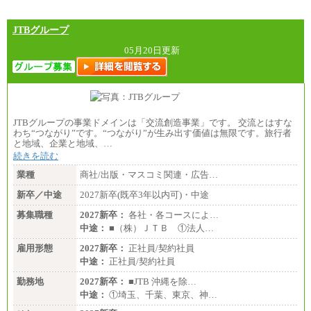
JTBグループ
05月20日更新
JTBグループの事業ドメインは「交流創造事業」です。 交流とはすな
わち“つながり”です。“つながり”が生み出す価値は無限です。旅行者
と地域、企業と地域、…
続きを読む
業種
商社/出版・マスコミ関連・広告…
新卒／中途
2027新卒(既卒3年以内可)・中途
募集職種
2027新卒：
各社・各コースによ…
中途：
■（株）ＪＴＢ ①法人…
雇用形態
2027新卒：
正社員/契約社員
中途：
正社員/契約社員
勤務地
2027新卒：
■JTB 沖縄を除…
中途：
①埼玉、千葉、東京、神…