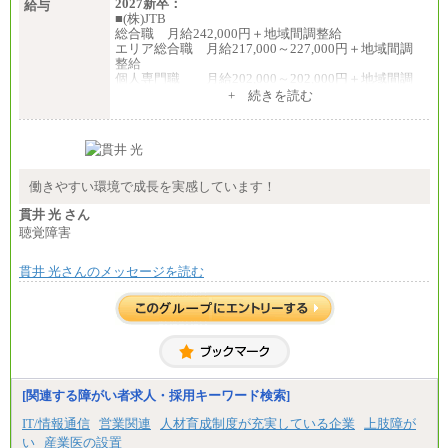
2027新卒：
給与
■(株)JTB
総合職 月給242,000円＋地域間調整給
エリア総合職 月給217,000～227,000円＋地域間調
整給
個人専門職 月給202,000～202,000円＋地域間調
整給
+ 続きを読む
※詳細はJTBキャリアサイトよりご確認ください。
■(株)JTB商事
総合職 月給208,000～235,000円
エリア総合職 月給180,000～205,000円＋地域手当
※詳細はJTBキャリアサイトよりご確認ください。
働きやすい環境で成長を実感しています！
■(株)JTBパブリッシング ※2027年新卒募集終了
貫井 光 さん
総合職 月給271,000円
聴覚障害
■(株)JTBビジネストラベルソリューションズ
貫井 光さんのメッセージを読む
総合職 月給220,000～230,000円＋地域間調整給
エリア総合職 月給206,000円～214,000＋地域間調
整給
※詳細はJTBキャリアサイトよりご確認ください。
■(株)JTBコミュニケーションデザイン
総合職 月給230,000円
みなし残業手当：20,000円（一律支給）※みなし
残業手当の残業時間は10.43時間。
[関連する障がい者求人・採用キーワード検索]
※超過勤務手当：みなし残業時間を超える残業時
IT/情報通信
営業関連
人材育成制度が充実している企業
上肢障が
間に応じて、時間外手当等を支給。
い
産業医の設置