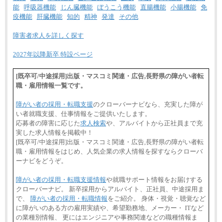
中途：
能
呼吸器機能
じん臓機能
ぼうこう機能
直腸機能
小腸機能
免
①月給227,000円以上
疫機能
肝臓機能
知的
精神
発達
その他
②月給212,000円以上
③月給172,500円以上
④月給23万円～37万円
障害者求人を詳しく探す
⑤月給20万円～25万円
⑥月給33万円～48万円
2027年以降新卒 特設ページ
⑦月給271,000円以上
⑧～⑮月給200,000円〜月給400,000円
⑯月給185,000円以上
[既卒可/中途採用]出版・マスコミ関連・広告,長野県の障がい者転
⑰月給237,000円以上
職・雇用情報一覧です。
⑱月給212,000円以上
⑲東京：月給202,000 円以上 、京都：月給193,000 円
以上
障がい者の採用・転職支援
のクローバーナビなら、充実した障が
⑳月給205,000円以上
い者就職支援、仕事情報をご提供いたします。
㉑月給185,000 円以上
㉒月給185,000 円以上
応募者の障害に応じた
求人検索
や、アルバイトから正社員まで充
㉓月給224,500円以上
実した求人情報を掲載中！
※全コース共通※ 能力・経験・勤務地などにより
[既卒可/中途採用]出版・マスコミ関連・広告,長野県の障がい者転
異なります
職・雇用情報をはじめ、人気企業の求人情報を探すならクローバ
※試用期間中も給与に変更はございません。
ーナビをどうぞ。
障がい者の採用・転職支援情報
や就職サポート情報をお届けする
クローバーナビ。 新卒採用からアルバイト、正社員、中途採用ま
で、
障がい者の採用・転職情報
をご紹介。 身体・視覚・聴覚など
に障がいのある方の雇用実績や、希望勤務地、メーカー・ ITなど
の業種別情報、 更にはエンジニアや事務関連などの職種情報ま