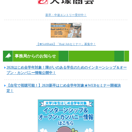
新卒・中途エントリー受付中！
【〓SoftBank】「Real Jobセミナー」募集中！
事務局からのお知らせ
2028はじめ全学年対象！障がいのある学生のためのインターンシップ＆オー
プン・カンパニー情報公開中！
【自宅で視聴可能！】2028新卒はじめ全学年対象★WEBセミナー開催決
定！