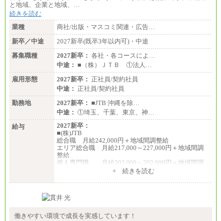
と地域、企業と地域、…
続きを読む
業種
商社/出版・マスコミ関連・広告…
新卒／中途
2027新卒(既卒3年以内可)・中途
募集職種
2027新卒：
各社・各コースによ…
中途：
■（株）ＪＴＢ ①法人…
雇用形態
2027新卒：
正社員/契約社員
中途：
正社員/契約社員
勤務地
2027新卒：
■JTB 沖縄を除…
中途：
①埼玉、千葉、東京、神…
2027新卒：
給与
■(株)JTB
総合職 月給242,000円＋地域間調整給
エリア総合職 月給217,000～227,000円＋地域間調
整給
個人専門職 月給202,000～202,000円＋地域間調
整給
+ 続きを読む
※詳細はJTBキャリアサイトよりご確認ください。
■(株)JTB商事
総合職 月給208,000～235,000円
エリア総合職 月給180,000～205,000円＋地域手当
※詳細はJTBキャリアサイトよりご確認ください。
働きやすい環境で成長を実感しています！