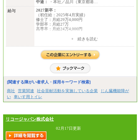
中途：
・本社／品川（東京都港…
2027新卒：
給与
（初任給：2025年4月実績）
修士了：月給29万4,000円
学部卒：月給27万
高専卒：月給24万4,000円
+ 続きを読む
中途：
月給 250,000円～350,000円
想定年収 420万円～600万円
入社時の処遇（基本給・賞与）は経験・スキルを考
慮の上、当社規程に従い決定いたします。
経験・スキルによっては、記載額を超える場合もあ
ります。
※試用期間中も給与に変更はございません。
[関連する障がい者求人・採用キーワード検索]
商社
営業関連
社会貢献活動を実施している企業
じん臓機能障が
い
車いす用トイレ
リコージャパン株式会社
02月17日更新