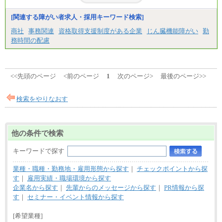
以上
⑳月給205,000円以上
[関連する障がい者求人・採用キーワード検索]
㉑月給185,000 円以上
㉒月給185,000 円以上
商社
事務関連
資格取得支援制度がある企業
じん臓機能障がい
勤
㉓月給224,500円以上
※全コース共通※ 能力・経験・勤務地などにより
務時間の配慮
異なります
※試用期間中も給与に変更はございません。
<<先頭のページ
<前のページ
1
次のページ>
最後のページ>>
検索をやりなおす
他の条件で検索
キーワードで探す
業種・職種・勤務地・雇用形態から探す
｜
チェックポイントから探
す
｜
雇用実績・職場環境から探す
企業名から探す
｜
先輩からのメッセージから探す
｜
PR情報から探
す
｜
セミナー・イベント情報から探す
[希望業種]