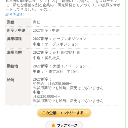
1939年の創業以来、ダルトンは「創造の、共創へ。」をスローガン
※詳細はJTBキャリアサイトよりご確認ください。
に、新たな価値を創る企業の「研究開発とモノづくり」の挑戦をサポ
ートしてきました。 その…
■(株)JTBデータサービス ※2027年新卒募集終了
総合職 月給186,000～194,000円＋地域手当
続きを読む
※詳細はJTBキャリアサイトよりご確認ください。
業種
商社
■I&Jデジタルイノベーション(株)
新卒／中途
2027新卒・中途
総合職 月給224,500～242,600円＋地域手当
※詳細はJTBキャリアサイトよりご確認ください。
募集職種
2027新卒：
オープンポジション
＜有期社員コース＞
中途：
オープンポジション
■(株)JTBビジネストランスフォーム
雇用形態
有期契約職 月給185,000～195,000円
2027新卒：
正社員/契約社員
※詳細はJTBキャリアサイトよりご確認ください。
中途：
契約社員
■(株)JTBパブリッシング ※2027年新卒募集終了
勤務地
2027新卒：
大阪イノベーション…
総合職 月給241,000円
中途：
・東京本社 〒104‐…
中途：
①月給227,000円以上
2027新卒：
給与
②月給212,000円以上
初任給 月給230,000円
③月給172,500円以上
※試用期間中も給与に変更はございません
④月給23万円～37万円
中途：
⑤月給20万円～25万円
月給230,000円～
⑥月給33万円～48万円
※試用期間中も給与に変更はございません
⑦月給271,000円以上
⑧～⑮月給200,000円〜月給400,000円
⑯月給185,000円以上
⑰月給237,000円以上
⑱月給212,000円以上
⑲東京：月給202,000 円以上 、京都：月給193,000 円