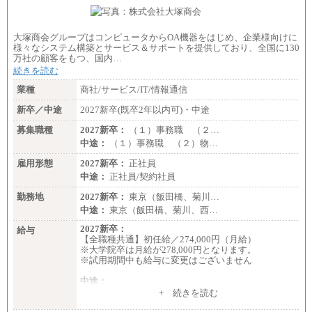
大塚商会グループはコンピュータからOA機器をはじめ、企業様向けに
様々なシステム構築とサービス＆サポートを提供しており、全国に130
万社の顧客をもつ、国内…
続きを読む
業種
商社/サービス/IT/情報通信
新卒／中途
2027新卒(既卒2年以内可)・中途
募集職種
2027新卒：
（１）事務職 （２…
中途：
（１）事務職 （２）物…
雇用形態
2027新卒：
正社員
中途：
正社員/契約社員
勤務地
2027新卒：
東京（飯田橋、菊川…
中途：
東京（飯田橋、菊川、西…
2027新卒：
給与
【全職種共通】初任給／274,000円（月給）
※大学院卒は月給が278,000円となります。
※試用期間中も給与に変更はございません
中途：
（１）～（４）274,000円（月給）～
+ 続きを読む
（５）235,000円（月給）～