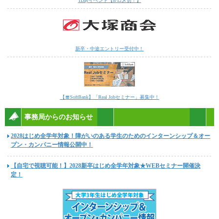
1Dayイベント【8/12〆切！】
新卒・中途エントリー受付中！
【〓SoftBank】「Real Jobセミナー」募集中！
事務局からのお知らせ
2028はじめ全学年対象！障がいのある学生のためのインターンシップ＆オー
プン・カンパニー情報公開中！
【自宅で視聴可能！】2028新卒はじめ全学年対象★WEBセミナー開催決
定！