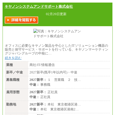
キヤノンシステムアンドサポート株式会社
02月20日更新
オフィスに必要なキヤノン製品を中心としたITソリューション機器の
販売と保守サービス・サポートを行っている、キヤノンマーケティン
グジャパングループの中核に…
続きを読む
業種
商社/IT/情報通信
新卒／中途
2027新卒(既卒1年以内可)・中途
募集職種
2027新卒：
１ 営業職 ２ 技…
中途：
事務職
雇用形態
2027新卒：
正社員
中途：
正社員
勤務地
2027新卒：
本社 東京都港区港…
中途：
本社 東京都港区港南2…