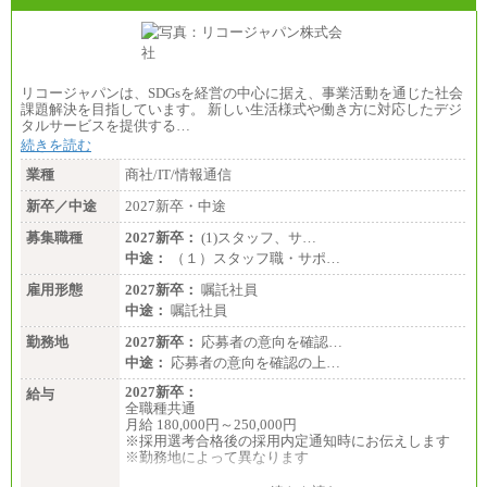
リコージャパンは、SDGsを経営の中心に据え、事業活動を通じた社会
課題解決を目指しています。 新しい生活様式や働き方に対応したデジ
タルサービスを提供する…
続きを読む
業種
商社/IT/情報通信
新卒／中途
2027新卒・中途
募集職種
2027新卒：
(1)スタッフ、サ…
中途：
（１）スタッフ職・サポ…
雇用形態
2027新卒：
嘱託社員
中途：
嘱託社員
勤務地
2027新卒：
応募者の意向を確認…
中途：
応募者の意向を確認の上…
2027新卒：
給与
全職種共通
月給 180,000円～250,000円
※採用選考合格後の採用内定通知時にお伝えします
※勤務地によって異なります