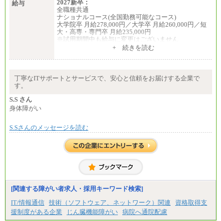
2027新卒：
給与
全職種共通
ナショナルコース(全国勤務可能なコース)
大学院卒 月給278,000円／大学卒 月給260,000円／短
大・高専・専門卒 月給235,000円
※試用期間中も給与に変更はございません
+ 続きを読む
エリアコース(一定地域であれば移動可能なコース)
大学院卒 月給264,000円／大学卒 月給250,000円／短
大・高専・専門卒 月給225,000円
※試用期間中も給与に変更はございません
丁寧なITサポートとサービスで、安心と信頼をお届けする企業で
中途：
す。
月給：250,000円～400,000円
想定年収：4,000,000円～6,000,000円
S.S さん
※試用期間中も給与に変更はございません。
身体障がい
S.Sさんのメッセージを読む
[関連する障がい者求人・採用キーワード検索]
IT/情報通信
技術（ソフトウェア、ネットワーク）関連
資格取得支
援制度がある企業
じん臓機能障がい
病院へ通院配慮