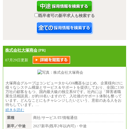
既卒者可の新卒求人も検索する
株式会社大塚商会
[PR]
07月29日更新
大塚商会グループはコンピュータからOA機器をはじめ、企業様向けに
様々なシステム構築とサービス＆サポートを提供しており、全国に130
万社の顧客をもつ、国内最大級の独立系SIです。社内には「障害者職
業生活相談員」が約10名いますので、入社後のサポート体制も整って
います。どんなことにもチャレンジしたいという、意欲のある人をお
待ちしています。…
続きを読む
業種
商社/サービス/IT/情報通信
新卒／中途
2027新卒(既卒2年以内可)・中途