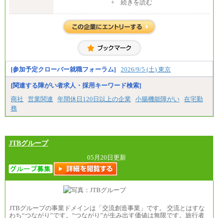
中途：
+ 続きを読む
全職種共通
月給 200,000円～250,000円
入社時の処遇は経験・能力を考慮の上、当社規程に
より決定します。
具体的な金額は採用選考合格後に採用内定通知時に
お伝えします。
[参加予定クローバー就職フォーラム]
2026/9/5 (土) 東京
[関連する障がい者求人・採用キーワード検索]
商社
営業関連
年間休日120日以上の企業
小腸機能障がい
在宅勤
務
JTBグループ
05月20日更新
JTBグループの事業ドメインは「交流創造事業」です。 交流とはすな
わち“つながり”です。“つながり”が生み出す価値は無限です。旅行者