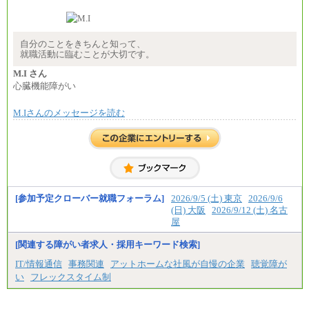
※経験・年齢などを考慮のうえ、当社規程により優
遇します。
※業務内容・勤務形態に応じて、上記給与の範囲内
でご相談をさせていただく事があります
※試用期間中も給与に変更はございません
自分のことをきちんと知って、
就職活動に臨むことが大切です。
M.I さん
心臓機能障がい
M.Iさんのメッセージを読む
[参加予定クローバー就職フォーラム]
2026/9/5 (土) 東京
2026/9/6
(日) 大阪
2026/9/12 (土) 名古
屋
[関連する障がい者求人・採用キーワード検索]
IT/情報通信
事務関連
アットホームな社風が自慢の企業
聴覚障が
い
フレックスタイム制