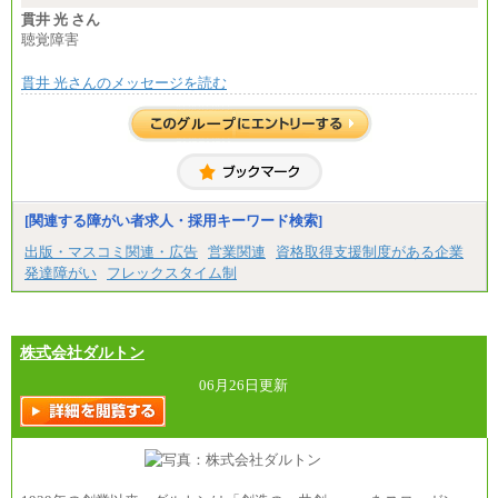
■(株)JTBパブリッシング ※2027年新卒募集終了
貫井 光 さん
総合職 月給271,000円
聴覚障害
■(株)JTBビジネストラベルソリューションズ
貫井 光さんのメッセージを読む
総合職 月給220,000～230,000円＋地域間調整給
エリア総合職 月給206,000円～214,000＋地域間調
整給
※詳細はJTBキャリアサイトよりご確認ください。
■(株)JTBコミュニケーションデザイン
総合職 月給230,000円
みなし残業手当：20,000円（一律支給）※みなし
残業手当の残業時間は10.43時間。
[関連する障がい者求人・採用キーワード検索]
※超過勤務手当：みなし残業時間を超える残業時
出版・マスコミ関連・広告
営業関連
資格取得支援制度がある企業
間に応じて、時間外手当等を支給。
発達障がい
フレックスタイム制
エリアサポート職 月給188,000円
※超過勤務手当：残業時間については全額時間外
手当を支給。
株式会社ダルトン
■（株）JTBグローバルマーケティング＆トラベル
総合職 月給242,000円＋地域間調整給
訪日事業職 月給202,000～227,000円＋地域間調整
06月26日更新
給
※詳細はJTBキャリアサイトよりご確認ください。
■(株)JTBビジネストランスフォーム
総合職 月給205,000～225,000円＋地域間調整給
エリア総合職 月給185,000円＋地域間調整給