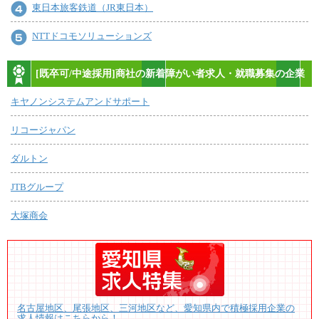
東日本旅客鉄道（JR東日本）
NTTドコモソリューションズ
[既卒可/中途採用]商社の新着障がい者求人・就職募集の企業
キヤノンシステムアンドサポート
リコージャパン
ダルトン
JTBグループ
大塚商会
名古屋地区、尾張地区、三河地区など、愛知県内で積極採用企業の
求人情報はこちらから！