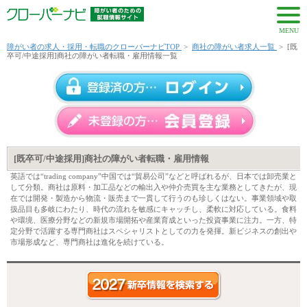
MENU
障がい者の求人・採用・転職のクローバーナビTOP
>
商社の障がい者求人一覧
>
[既
卒可/中途採用]商社の障がい者転職・雇用情報一覧
[既卒可/中途採用]商社の障がい者転職・雇用情報
英語では“trading company”中国では“貿易公司”などと呼ばれるが、日本では卸売業と
して分類。商社は原料・加工品などの輸出入や仲介売買を主な業務としてきたが、現
在では開発・製造から物流・販売まで一貫して行うのも珍しくはない。事業領域や取
扱品目も多岐にわたり、時代の流れを敏感にキャッチし、柔軟に対応している。食料
や環境、医療分野などの新規市場開拓や産業育成といった投資事業に注力。一方、特
定分野で活躍する専門商社はスペシャリストとしての力を発揮。新ビジネスの創出や
市場形成など、専門商社は進化を続けている。