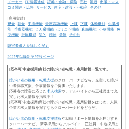
メーカー
IT/情報通信
証券・金融・保険
商社
流通
出版・マス
コミ関連・広告
サービス
住宅・建設・不動産
その他
[雇用実績]
視覚
聴覚
平衡機能
音声言語機能
上肢
下肢
体幹機能
心臓機
能
呼吸器機能
じん臓機能
ぼうこう機能
直腸機能
小腸機能
免
疫機能
肝臓機能
知的
精神
発達
その他
障害者求人を詳しく探す
2027年以降新卒 特設ページ
[既卒可/中途採用]商社の障がい者転職・雇用情報一覧です。
障がい者の採用・転職支援
のクローバーナビなら、充実した障が
い者就職支援、仕事情報をご提供いたします。
応募者の障害に応じた
求人検索
や、アルバイトから正社員まで充
実した求人情報を掲載中！
[既卒可/中途採用]商社の障がい者転職・雇用情報をはじめ、人気
企業の求人情報を探すならクローバーナビをどうぞ。
障がい者の採用・転職支援情報
や就職サポート情報をお届けする
クローバーナビ。 新卒採用からアルバイト、正社員、中途採用ま