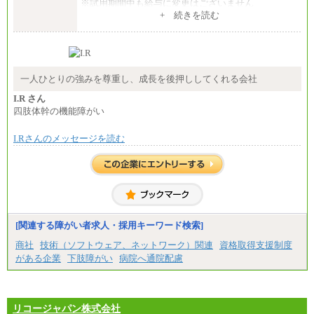
※試用期間中も給与に変更はございません
+ 続きを読む
エリアコース(一定地域であれば移動可能なコース)
大学院卒 月給264,000円／大学卒 月給250,000円／短
大・高専・専門卒 月給225,000円
※試用期間中も給与に変更はございません
中途：
月給：250,000円～400,000円
一人ひとりの強みを尊重し、成長を後押ししてくれる会社
想定年収：4,000,000円～6,000,000円
※試用期間中も給与に変更はございません。
I.R さん
四肢体幹の機能障がい
I.Rさんのメッセージを読む
[関連する障がい者求人・採用キーワード検索]
商社
技術（ソフトウェア、ネットワーク）関連
資格取得支援制度
がある企業
下肢障がい
病院へ通院配慮
リコージャパン株式会社