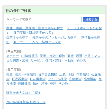
■(株)JTBビジネストランスフォーム
総合職 月給205,000～225,000円＋地域間調整給
他の条件で検索
エリア総合職 月給185,000円＋地域間調整給
※詳細はJTBキャリアサイトよりご確認ください。
キーワードで探す
■(株)JTBデータサービス ※2027年新卒募集終了
総合職 月給186,000～194,000円＋地域手当
業種・職種・勤務地・雇用形態から探す
｜
チェックポイントから探
※詳細はJTBキャリアサイトよりご確認ください。
す
｜
雇用実績・職場環境から探す
■I&Jデジタルイノベーション(株)
企業名から探す
｜
先輩からのメッセージから探す
｜
PR情報から探
総合職 月給224,500～242,600円＋地域手当
す
｜
セミナー・イベント情報から探す
※詳細はJTBキャリアサイトよりご確認ください。
[希望業種]
＜有期社員コース＞
■(株)JTBビジネストランスフォーム
メーカー
IT/情報通信
証券・金融・保険
商社
流通
出版・マス
有期契約職 月給185,000～195,000円
コミ関連・広告
サービス
住宅・建設・不動産
その他
※詳細はJTBキャリアサイトよりご確認ください。
[雇用実績]
■(株)JTBパブリッシング ※2027年新卒募集終了
総合職 月給241,000円
視覚
聴覚
平衡機能
音声言語機能
上肢
下肢
体幹機能
心臓機
中途：
能
呼吸器機能
じん臓機能
ぼうこう機能
直腸機能
小腸機能
免
①月給227,000円以上
疫機能
肝臓機能
知的
精神
発達
その他
②月給212,000円以上
③月給172,500円以上
④月給23万円～37万円
障害者求人を詳しく探す
⑤月給20万円～25万円
⑥月給33万円～48万円
2027年以降新卒 特設ページ
⑦月給271,000円以上
⑧～⑮月給200,000円〜月給400,000円