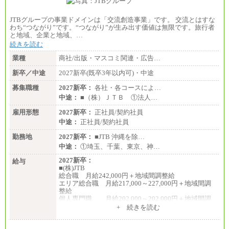
JTBグループの事業ドメインは「交流創造事業」です。 交流とはすな
わち“つながり”です。“つながり”が生み出す価値は無限です。旅行者
と地域、企業と地域、…
続きを読む
業種
商社/出版・マスコミ関連・広告…
新卒／中途
2027新卒(既卒3年以内可)・中途
募集職種
2027新卒：
各社・各コースによ…
中途：
■（株）ＪＴＢ ①法人…
雇用形態
2027新卒：
正社員/契約社員
中途：
正社員/契約社員
勤務地
2027新卒：
■JTB 沖縄を除…
中途：
①埼玉、千葉、東京、神…
2027新卒：
給与
■(株)JTB
総合職 月給242,000円＋地域間調整給
エリア総合職 月給217,000～227,000円＋地域間調
整給
個人専門職 月給202,000～202,000円＋地域間調
整給
+ 続きを読む
※詳細はJTBキャリアサイトよりご確認ください。