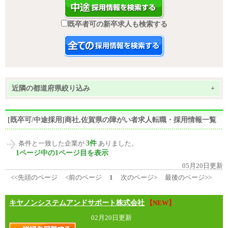
既卒者可の新卒求人も検索する
近隣の都道府県絞り込み
+
[既卒可/中途採用]商社,佐賀県の障がい者求人転職・採用情報一覧
3件
条件と一致した企業が
ありました。
1ページ中の1ページ目を表示
05月20日更新
<<先頭のページ
<前のページ
1
次のページ>
最後のページ>>
キヤノンシステムアンドサポート株式会社
【NEW】
02月20日更新