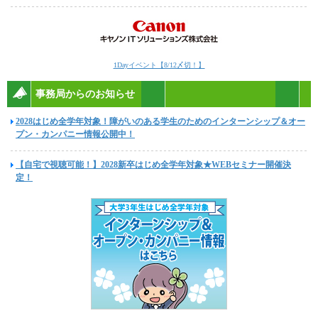
1Dayイベント【8/12〆切！】
事務局からのお知らせ
2028はじめ全学年対象！障がいのある学生のためのインターンシップ＆オー
プン・カンパニー情報公開中！
【自宅で視聴可能！】2028新卒はじめ全学年対象★WEBセミナー開催決
定！