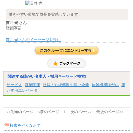
■(株)JTB商事
総合職 月給208,000～235,000円
エリア総合職 月給180,000～205,000円＋地域手当
※詳細はJTBキャリアサイトよりご確認ください。
働きやすい環境で成長を実感しています！
■(株)JTBパブリッシング ※2027年新卒募集終了
貫井 光 さん
総合職 月給271,000円
聴覚障害
■(株)JTBビジネストラベルソリューションズ
貫井 光さんのメッセージを読む
総合職 月給220,000～230,000円＋地域間調整給
エリア総合職 月給206,000円～214,000＋地域間調
整給
※詳細はJTBキャリアサイトよりご確認ください。
■(株)JTBコミュニケーションデザイン
総合職 月給230,000円
みなし残業手当：20,000円（一律支給）※みなし
残業手当の残業時間は10.43時間。
[関連する障がい者求人・採用キーワード検索]
※超過勤務手当：みなし残業時間を超える残業時
サービス
営業関連
社員の勤続年数の長い企業
体幹機能障がい
車
間に応じて、時間外手当等を支給。
いす用エレベータ
エリアサポート職 月給188,000円
※超過勤務手当：残業時間については全額時間外
手当を支給。
■（株）JTBグローバルマーケティング＆トラベル
<<先頭のページ
<前のページ
1
次のページ>
最後のページ>>
総合職 月給242,000円＋地域間調整給
訪日事業職 月給202,000～227,000円＋地域間調整
給
検索をやりなおす
※詳細はJTBキャリアサイトよりご確認ください。