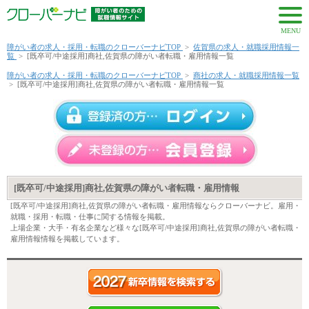
MENU
障がい者の求人・採用・転職のクローバーナビTOP
>
佐賀県の求人・就職採用情報一
覧
>
[既卒可/中途採用]商社,佐賀県の障がい者転職・雇用情報一覧
障がい者の求人・採用・転職のクローバーナビTOP
>
商社の求人・就職採用情報一覧
>
[既卒可/中途採用]商社,佐賀県の障がい者転職・雇用情報一覧
[既卒可/中途採用]商社,佐賀県の障がい者転職・雇用情報
[既卒可/中途採用]商社,佐賀県の障がい者転職・雇用情報ならクローバーナビ。雇用・
就職・採用・転職・仕事に関する情報を掲載。
上場企業・大手・有名企業など様々な[既卒可/中途採用]商社,佐賀県の障がい者転職・
雇用情報情報を掲載しています。