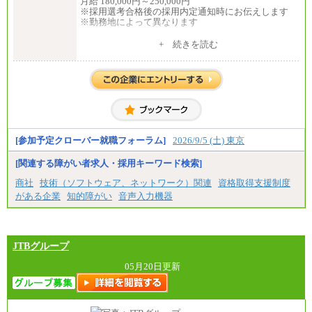
月給 180,000円～250,000円
※採用選考合格後の採用内定通知時にお伝えします
※勤務地によって異なります
中途：
+ 続きを読む
全職種共通
月給 200,000円～250,000円
入社時の処遇は経験・能力を考慮の上、当社規程に
より決定します。
具体的な金額は採用選考合格後に採用内定通知時に
お伝えします。
[参加予定クローバー就職フォーラム]
2026/9/5 (土) 東京
[関連する障がい者求人・採用キーワード検索]
商社
技術（ソフトウェア、ネットワーク）関連
資格取得支援制度
がある企業
知的障がい
音声入力機器
JTBグループ
05月20日更新