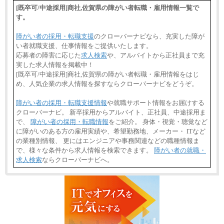
⑯月給185,000円以上
[既卒可/中途採用]商社,佐賀県の障がい者転職・雇用情報一覧で
⑰月給237,000円以上
す。
⑱月給212,000円以上
⑲東京：月給202,000 円以上 、京都：月給193,000 円
以上
障がい者の採用・転職支援
のクローバーナビなら、充実した障が
⑳月給205,000円以上
い者就職支援、仕事情報をご提供いたします。
㉑月給185,000 円以上
㉒月給185,000 円以上
応募者の障害に応じた
求人検索
や、アルバイトから正社員まで充
㉓月給224,500円以上
実した求人情報を掲載中！
※全コース共通※ 能力・経験・勤務地などにより
[既卒可/中途採用]商社,佐賀県の障がい者転職・雇用情報をはじ
異なります
め、人気企業の求人情報を探すならクローバーナビをどうぞ。
※試用期間中も給与に変更はございません。
障がい者の採用・転職支援情報
や就職サポート情報をお届けする
クローバーナビ。 新卒採用からアルバイト、正社員、中途採用ま
で、
障がい者の採用・転職情報
をご紹介。 身体・視覚・聴覚など
に障がいのある方の雇用実績や、希望勤務地、メーカー・ ITなど
の業種別情報、 更にはエンジニアや事務関連などの職種情報ま
で、様々な条件から求人情報を検索できます。
障がい者の就職・
求人検索
ならクローバーナビへ。