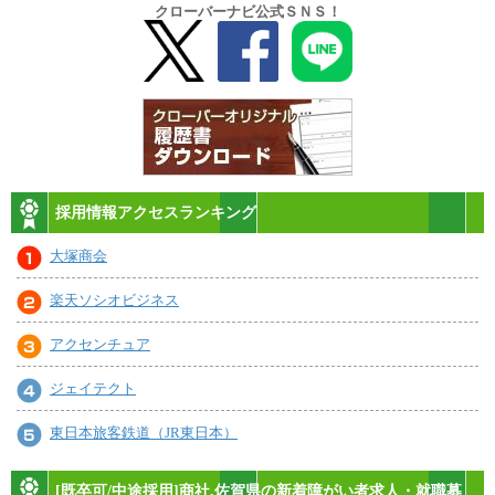
クローバーナビ公式ＳＮＳ！
採用情報アクセスランキング
大塚商会
楽天ソシオビジネス
アクセンチュア
ジェイテクト
東日本旅客鉄道（JR東日本）
[既卒可/中途採用]商社,佐賀県の新着障がい者求人・就職募