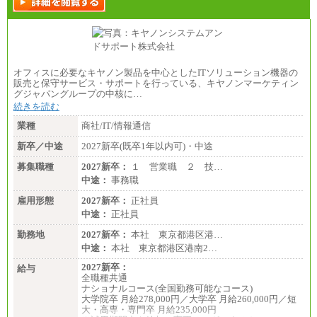
オフィスに必要なキヤノン製品を中心としたITソリューション機器の
販売と保守サービス・サポートを行っている、キヤノンマーケティン
グジャパングループの中核に…
続きを読む
業種
商社/IT/情報通信
新卒／中途
2027新卒(既卒1年以内可)・中途
募集職種
2027新卒：
１ 営業職 ２ 技…
中途：
事務職
雇用形態
2027新卒：
正社員
中途：
正社員
勤務地
2027新卒：
本社 東京都港区港…
中途：
本社 東京都港区港南2…
2027新卒：
給与
全職種共通
ナショナルコース(全国勤務可能なコース)
大学院卒 月給278,000円／大学卒 月給260,000円／短
大・高専・専門卒 月給235,000円