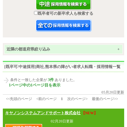
既卒者可の新卒求人も検索する
近隣の都道府県絞り込み
+
[既卒可/中途採用]商社,熊本県の障がい者求人転職・採用情報一覧
3件
条件と一致した企業が
ありました。
1ページ中の1ページ目を表示
05月20日更新
<<先頭のページ
<前のページ
1
次のページ>
最後のページ>>
キヤノンシステムアンドサポート株式会社
【NEW】
02月20日更新