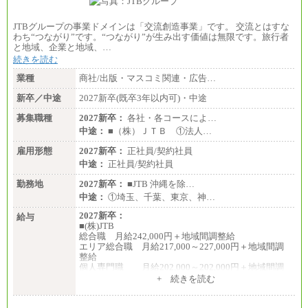
JTBグループの事業ドメインは「交流創造事業」です。 交流とはすな
わち“つながり”です。“つながり”が生み出す価値は無限です。旅行者
と地域、企業と地域、…
続きを読む
業種
商社/出版・マスコミ関連・広告…
新卒／中途
2027新卒(既卒3年以内可)・中途
募集職種
2027新卒：
各社・各コースによ…
中途：
■（株）ＪＴＢ ①法人…
雇用形態
2027新卒：
正社員/契約社員
中途：
正社員/契約社員
勤務地
2027新卒：
■JTB 沖縄を除…
中途：
①埼玉、千葉、東京、神…
2027新卒：
給与
■(株)JTB
総合職 月給242,000円＋地域間調整給
エリア総合職 月給217,000～227,000円＋地域間調
整給
個人専門職 月給202,000～202,000円＋地域間調
整給
+ 続きを読む
※詳細はJTBキャリアサイトよりご確認ください。