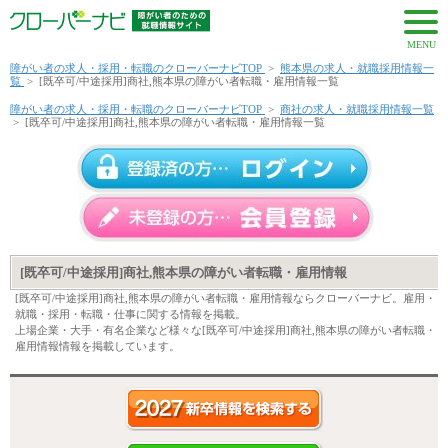
MENU
障がい者の求人・採用・転職のクローバーナビTOP
>
熊本県の求人・就職採用情報一
覧
>
[既卒可/中途採用]商社,熊本県の障がい者転職・雇用情報一覧
障がい者の求人・採用・転職のクローバーナビTOP
>
商社の求人・就職採用情報一覧
>
[既卒可/中途採用]商社,熊本県の障がい者転職・雇用情報一覧
[既卒可/中途採用]商社,熊本県の障がい者転職・雇用情報
[既卒可/中途採用]商社,熊本県の障がい者転職・雇用情報ならクローバーナビ。雇用・
就職・採用・転職・仕事に関する情報を掲載。
上場企業・大手・有名企業など様々な[既卒可/中途採用]商社,熊本県の障がい者転職・
雇用情報情報を掲載しています。