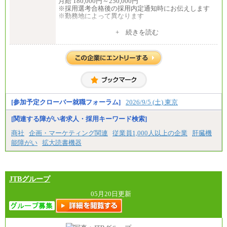
月給 180,000円～250,000円
※採用選考合格後の採用内定通知時にお伝えします
※勤務地によって異なります
中途：
+ 続きを読む
全職種共通
月給 200,000円～250,000円
入社時の処遇は経験・能力を考慮の上、当社規程に
より決定します。
具体的な金額は採用選考合格後に採用内定通知時に
お伝えします。
[参加予定クローバー就職フォーラム]
2026/9/5 (土) 東京
[関連する障がい者求人・採用キーワード検索]
商社
企画・マーケティング関連
従業員1,000人以上の企業
肝臓機
能障がい
拡大読書機器
JTBグループ
05月20日更新