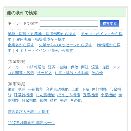
■(株)JTBビジネストランスフォーム
総合職 月給205,000～225,000円＋地域間調整給
他の条件で検索
エリア総合職 月給185,000円＋地域間調整給
※詳細はJTBキャリアサイトよりご確認ください。
キーワードで探す
■(株)JTBデータサービス ※2027年新卒募集終了
総合職 月給186,000～194,000円＋地域手当
業種・職種・勤務地・雇用形態から探す
｜
チェックポイントから探
※詳細はJTBキャリアサイトよりご確認ください。
す
｜
雇用実績・職場環境から探す
■I&Jデジタルイノベーション(株)
企業名から探す
｜
先輩からのメッセージから探す
｜
PR情報から探
総合職 月給224,500～242,600円＋地域手当
す
｜
セミナー・イベント情報から探す
※詳細はJTBキャリアサイトよりご確認ください。
[希望業種]
＜有期社員コース＞
■(株)JTBビジネストランスフォーム
メーカー
IT/情報通信
証券・金融・保険
商社
流通
出版・マス
有期契約職 月給185,000～195,000円
コミ関連・広告
サービス
住宅・建設・不動産
その他
※詳細はJTBキャリアサイトよりご確認ください。
[雇用実績]
■(株)JTBパブリッシング ※2027年新卒募集終了
総合職 月給241,000円
視覚
聴覚
平衡機能
音声言語機能
上肢
下肢
体幹機能
心臓機
中途：
能
呼吸器機能
じん臓機能
ぼうこう機能
直腸機能
小腸機能
免
①月給227,000円以上
疫機能
肝臓機能
知的
精神
発達
その他
②月給212,000円以上
③月給172,500円以上
④月給23万円～37万円
障害者求人を詳しく探す
⑤月給20万円～25万円
⑥月給33万円～48万円
2027年以降新卒 特設ページ
⑦月給271,000円以上
⑧～⑮月給200,000円〜月給400,000円