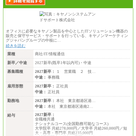
オフィスに必要なキヤノン製品を中心としたITソリューション機器の
販売と保守サービス・サポートを行っている、キヤノンマーケティン
グジャパングループの中核に…
続きを読む
業種
商社/IT/情報通信
新卒／中途
2027新卒(既卒1年以内可)・中途
募集職種
2027新卒：
１ 営業職 ２ 技…
中途：
事務職
雇用形態
2027新卒：
正社員
中途：
正社員
勤務地
2027新卒：
本社 東京都港区港…
中途：
本社 東京都港区港南2…
2027新卒：
給与
全職種共通
ナショナルコース(全国勤務可能なコース)
大学院卒 月給278,000円／大学卒 月給260,000円／短
大・高専・専門卒 月給235,000円