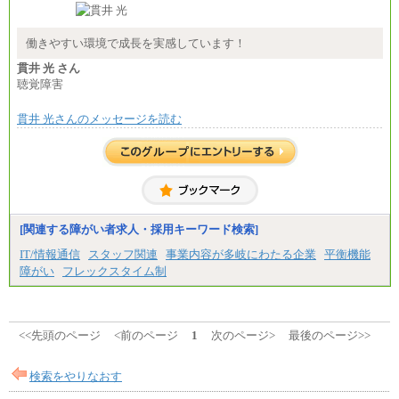
■(株)JTB商事
総合職 月給208,000～235,000円
エリア総合職 月給180,000～205,000円＋地域手当
※詳細はJTBキャリアサイトよりご確認ください。
働きやすい環境で成長を実感しています！
■(株)JTBパブリッシング ※2027年新卒募集終了
貫井 光 さん
総合職 月給271,000円
聴覚障害
■(株)JTBビジネストラベルソリューションズ
貫井 光さんのメッセージを読む
総合職 月給220,000～230,000円＋地域間調整給
エリア総合職 月給206,000円～214,000＋地域間調
整給
※詳細はJTBキャリアサイトよりご確認ください。
■(株)JTBコミュニケーションデザイン
総合職 月給230,000円
みなし残業手当：20,000円（一律支給）※みなし
残業手当の残業時間は10.43時間。
[関連する障がい者求人・採用キーワード検索]
※超過勤務手当：みなし残業時間を超える残業時
IT/情報通信
スタッフ関連
事業内容が多岐にわたる企業
平衡機能
間に応じて、時間外手当等を支給。
障がい
フレックスタイム制
エリアサポート職 月給188,000円
※超過勤務手当：残業時間については全額時間外
手当を支給。
■（株）JTBグローバルマーケティング＆トラベル
<<先頭のページ
<前のページ
1
次のページ>
最後のページ>>
総合職 月給242,000円＋地域間調整給
訪日事業職 月給202,000～227,000円＋地域間調整
給
検索をやりなおす
※詳細はJTBキャリアサイトよりご確認ください。