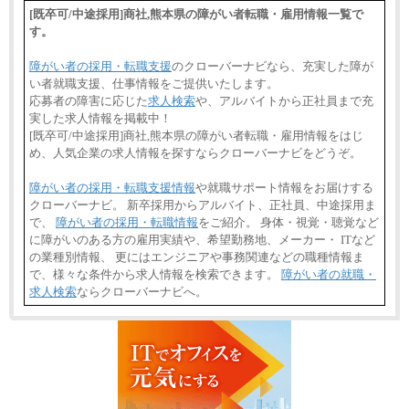
⑯月給185,000円以上
[既卒可/中途採用]商社,熊本県の障がい者転職・雇用情報一覧で
⑰月給237,000円以上
す。
⑱月給212,000円以上
⑲東京：月給202,000 円以上 、京都：月給193,000 円
以上
障がい者の採用・転職支援
のクローバーナビなら、充実した障が
⑳月給205,000円以上
い者就職支援、仕事情報をご提供いたします。
㉑月給185,000 円以上
㉒月給185,000 円以上
応募者の障害に応じた
求人検索
や、アルバイトから正社員まで充
㉓月給224,500円以上
実した求人情報を掲載中！
※全コース共通※ 能力・経験・勤務地などにより
[既卒可/中途採用]商社,熊本県の障がい者転職・雇用情報をはじ
異なります
め、人気企業の求人情報を探すならクローバーナビをどうぞ。
※試用期間中も給与に変更はございません。
障がい者の採用・転職支援情報
や就職サポート情報をお届けする
クローバーナビ。 新卒採用からアルバイト、正社員、中途採用ま
で、
障がい者の採用・転職情報
をご紹介。 身体・視覚・聴覚など
に障がいのある方の雇用実績や、希望勤務地、メーカー・ ITなど
の業種別情報、 更にはエンジニアや事務関連などの職種情報ま
で、様々な条件から求人情報を検索できます。
障がい者の就職・
求人検索
ならクローバーナビへ。