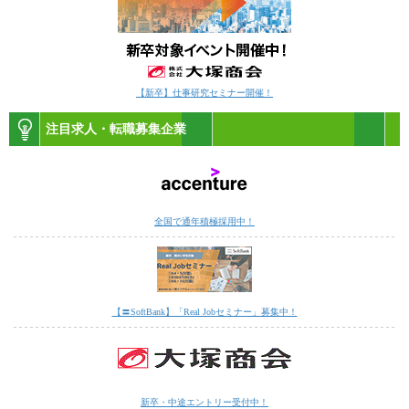
【新卒】仕事研究セミナー開催！
注目求人・転職募集企業
全国で通年積極採用中！
【〓SoftBank】「Real Jobセミナー」募集中！
新卒・中途エントリー受付中！