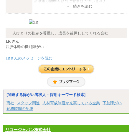
※試用期間中も給与に変更はございません
+ 続きを読む
エリアコース(一定地域であれば移動可能なコース)
大学院卒 月給264,000円／大学卒 月給250,000円／短
大・高専・専門卒 月給225,000円
※試用期間中も給与に変更はございません
中途：
月給：250,000円～400,000円
一人ひとりの強みを尊重し、成長を後押ししてくれる会社
想定年収：4,000,000円～6,000,000円
※試用期間中も給与に変更はございません。
I.R さん
四肢体幹の機能障がい
I.Rさんのメッセージを読む
[関連する障がい者求人・採用キーワード検索]
商社
スタッフ関連
人材育成制度が充実している企業
下肢障がい
勤務時間の配慮
リコージャパン株式会社