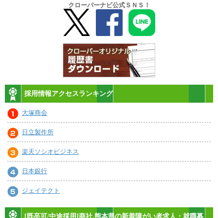
クローバーナビ公式ＳＮＳ！
採用情報アクセスランキング
大塚商会
日立製作所
楽天ソシオビジネス
日本銀行
ジェイテクト
[既卒可/中途採用]商社,熊本県の新着障がい者求人・就職募