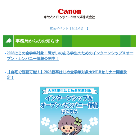
1Dayイベント【8/12〆切！】
事務局からのお知らせ
2028はじめ全学年対象！障がいのある学生のためのインターンシップ＆オー
プン・カンパニー情報公開中！
【自宅で視聴可能！】2028新卒はじめ全学年対象★WEBセミナー開催決
定！