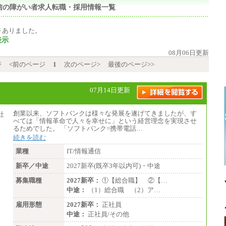
報通信の障がい者求人転職・採用情報一覧
件
ありました。
表示
08月06日更新
ジ
<前のページ
1
次のページ>
最後のページ>>
07月14日更新
創業以来、ソフトバンクは様々な発展を遂げてきましたが、す
べては「情報革命で人々を幸せに」という経営理念を実現させ
るためでした。 「ソフトバンク=携帯電話…
続きを読む
業種
IT/情報通信
新卒／中途
2027新卒(既卒3年以内可)・中途
募集職種
2027新卒：
①【総合職】 ②【…
中途：
（1）総合職 （2）ア…
雇用形態
2027新卒：
正社員
中途：
正社員/その他