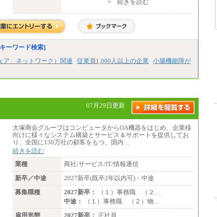
+ 続きを読む
※見習期間（試用期間、3か月）も給与に変
更はございません。
※一般事務職種（CS職）の大学院修了者は大
学卒の金額を最低額とし、
経験・能力を考慮のうえ、当社規程に基づき
決定いたします。
キーワード検索]
中途：
下記は新卒採用の給与です。経験者採用の場
ェア、ネットワーク）関連
従業員1,000人以上の企業
小腸機能障が
合、下記を再下限としてご経験に応じた金額
となります。
（1）【正社員】一般事務職種（CS職）：月
給255,000円（大学卒）
（2）【正社員】総合職：月給300,000円（大
07月29日更新
学卒）
※試用期間も同額
大塚商会グループはコンピュータからOA機器をはじめ、企業様
向けに様々なシステム構築とサービス＆サポートを提供してお
り、全国に130万社の顧客をもつ、国内…
続きを読む
業種
商社/サービス/IT/情報通信
新卒／中途
2027新卒(既卒2年以内可)・中途
募集職種
2027新卒：
（１）事務職 （２…
中途：
（１）事務職 （２）物…
雇用形態
2027新卒：
正社員