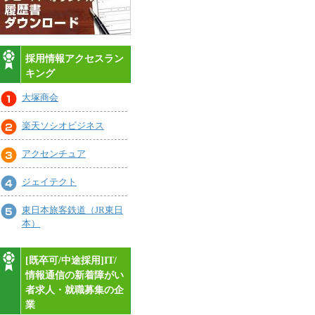
採用情報アクセスラン
キング
大塚商会
楽天ソシオビジネス
アクセンチュア
ジェイテクト
東日本旅客鉄道（JR東日
本）
[既卒可/中途採用]IT/
情報通信の新着障がい
者求人・就職募集の企
業