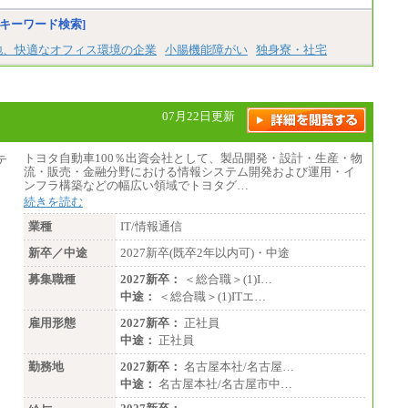
キーワード検索]
地、快適なオフィス環境の企業
小腸機能障がい
独身寮・社宅
07月22日更新
トヨタ自動車100％出資会社として、製品開発・設計・生産・物
流・販売・金融分野における情報システム開発および運用・イ
ンフラ構築などの幅広い領域でトヨタグ…
続きを読む
業種
IT/情報通信
新卒／中途
2027新卒(既卒2年以内可)・中途
募集職種
2027新卒：
＜総合職＞(1)I…
中途：
＜総合職＞(1)ITエ…
雇用形態
2027新卒：
正社員
中途：
正社員
勤務地
2027新卒：
名古屋本社/名古屋…
中途：
名古屋本社/名古屋市中…