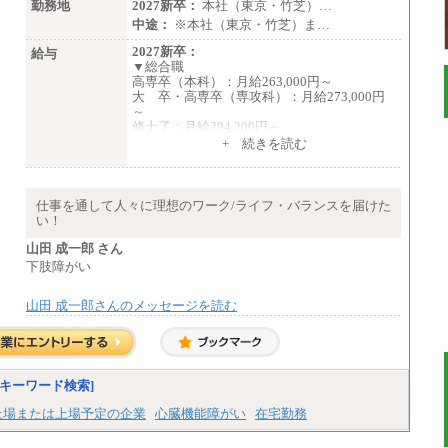
勤務地
2027新卒：
本社（東京・竹芝）…
中途：
※本社（東京・竹芝）ま…
2027新卒：
給与
▼総合職
高専卒（本科）：月給263,000円～
大 卒・高専卒（専攻科）：月給273,000円
～
修士了：月給294,200円～
博士了：月給304,800円～
+ 続きを読む
※卓越した能力、高度な技術や実績をお持ち
の方で、それらを入社後の実業務において発
揮できると認められる場合は、 上記の給与に
仕事を通して人々に理想のワーク/ライフ・バランスを届けた
関わらず個別設定することがあります
い！
▼アソシエイト職
山田 成一郎 さん
月給235,000円
下肢障がい
全職種2025年度実績
山田 成一郎さんのメッセージを読む
※営業職に支給するインセンティブは除く
※試用期間中も給与に変更はございません
中途：
基本月給／20万5000円以上(正社員・準社
員）
キーワード検索]
※経験、能力を考慮の上、当社規定によ
上場または上場予定の企業
心臓機能障がい
在宅勤務
り優遇いたします
※自己成長支援金(10,000円）を含む