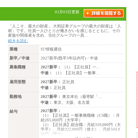
※別途、Workstyle支援金(月額4,000円）
03月03日更新
「人こそ、最大の財産」 大和証券グループの最大の財産は「人
材」です。社員一人ひとりが働きがいを感じるとともに、その
家族や関係者を含め、当社グループの一員…
続きを読む
業種
IT/情報通信
新卒／中途
2027新卒(既卒3年以内可)・中途
募集職種
2027新卒：
（1）【正社員】一…
中途：
（1）【正社員】一般事…
雇用形態
2027新卒：
正社員
中途：
正社員
勤務地
2027新卒：
東京本社（最寄駅「…
中途：
東京、大阪、名古屋
2027新卒：
給与
（1）【正社員】一般事務職種（CS職）：月
給265,000円（大学卒）
（2）【正社員】総合職：月給310,000円（大
学卒）、月給322,000円（修士）、月給344,0
00円（博士）