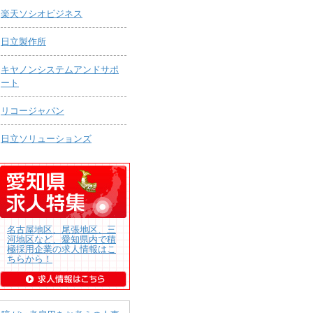
楽天ソシオビジネス
日立製作所
キヤノンシステムアンドサポ
ート
リコージャパン
日立ソリューションズ
名古屋地区、尾張地区、三
河地区など、愛知県内で積
極採用企業の求人情報はこ
ちらから！