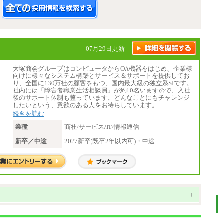
07月29日更新
大塚商会グループはコンピュータからOA機器をはじめ、企業様
向けに様々なシステム構築とサービス＆サポートを提供してお
り、全国に130万社の顧客をもつ、国内最大級の独立系SIです。
社内には「障害者職業生活相談員」が約10名いますので、入社
後のサポート体制も整っています。どんなことにもチャレンジ
したいという、意欲のある人をお待ちしています。…
続きを読む
業種
商社/サービス/IT/情報通信
新卒／中途
2027新卒(既卒2年以内可)・中途
+