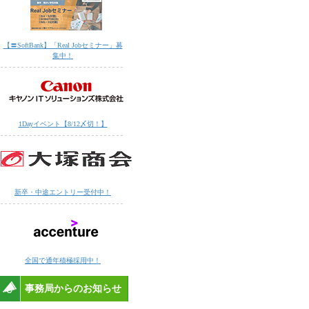
【〓SoftBank】「Real Jobセミナー」募
集中！
1Dayイベント【8/12〆切！】
新卒・中途エントリー受付中！
全国で通年積極採用中！
事務局からのお知らせ