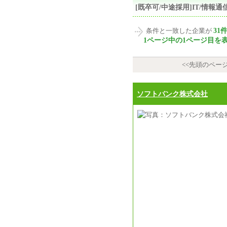
[既卒可/中途採用]IT/情
31
条件と一致した企業が
1ページ中の1ページ目を
<<先頭のペー
ソフトバンク株式会社