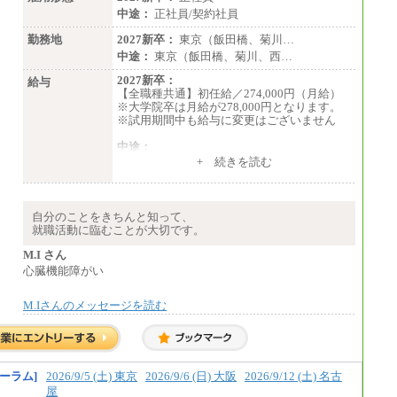
中途：
正社員/契約社員
勤務地
2027新卒：
東京（飯田橋、菊川…
中途：
東京（飯田橋、菊川、西…
2027新卒：
給与
【全職種共通】初任給／274,000円（月給）
※大学院卒は月給が278,000円となります。
※試用期間中も給与に変更はございません
中途：
（１）～（４）274,000円（月給）～
+ 続きを読む
（５）235,000円（月給）～
※経験・年齢などを考慮のうえ、当社規程に
より優遇します。
※業務内容・勤務形態に応じて、上記給与の
自分のことをきちんと知って、
範囲内でご相談をさせていただく事がありま
就職活動に臨むことが大切です。
す
※試用期間中も給与に変更はございません
M.I さん
心臓機能障がい
M.Iさんのメッセージを読む
ーラム]
2026/9/5 (土) 東京
2026/9/6 (日) 大阪
2026/9/12 (土) 名古
屋