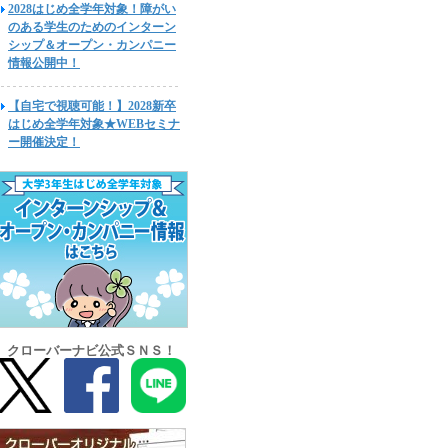
2028はじめ全学年対象！障がい
のある学生のためのインターン
シップ＆オープン・カンパニー
情報公開中！
【自宅で視聴可能！】2028新卒
はじめ全学年対象★WEBセミナ
ー開催決定！
クローバーナビ公式ＳＮＳ！