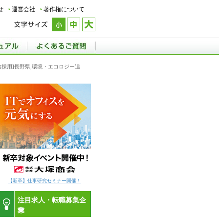
せ
運営会社
著作権について
途採用]長野県,環境・エコロジー追
【新卒】仕事研究セミナー開催！
注目求人・転職募集企
業