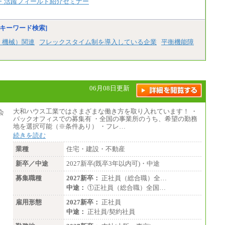
・活躍フィールド紹介セミナー
キーワード検索]
、機械）関連
フレックスタイム制を導入している企業
平衡機能障
06月08日更新
大和ハウス工業ではさまざまな働き方を取り入れています！ ・
バックオフィスでの募集有 ・全国の事業所のうち、希望の勤務
地を選択可能（※条件あり） ・フレ…
続きを読む
業種
住宅・建設・不動産
新卒／中途
2027新卒(既卒3年以内可)・中途
募集職種
2027新卒：
正社員（総合職）全…
中途：
①正社員（総合職）全国…
雇用形態
2027新卒：
正社員
中途：
正社員/契約社員