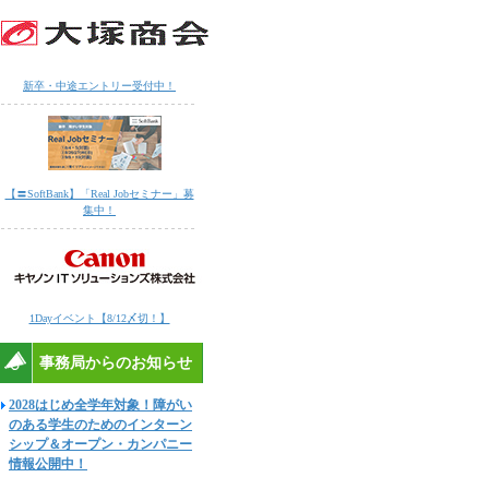
新卒・中途エントリー受付中！
【〓SoftBank】「Real Jobセミナー」募
集中！
1Dayイベント【8/12〆切！】
事務局からのお知らせ
2028はじめ全学年対象！障がい
のある学生のためのインターン
シップ＆オープン・カンパニー
情報公開中！