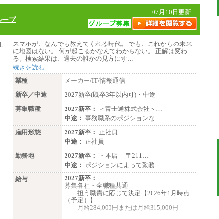
07月10日更新
ループ
スマホが、なんでも教えてくれる時代。 でも、これからの未来
に地図はない。 何が起こるかなんてわからない。 正解は変わ
る。検索結果は、過去の誰かの見方にす…
続きを読む
業種
メーカー/IT/情報通信
新卒／中途
2027新卒(既卒3年以内可)・中途
募集職種
2027新卒：
＜富士通株式会社＞…
中途：
事務職系のポジションな…
雇用形態
2027新卒：
正社員
中途：
正社員
勤務地
2027新卒：
・本店 〒211…
中途：
ポジションによって勤務…
2027新卒：
給与
募集各社・全職種共通
担う職責に応じて決定【2026年1月時点
（予定）】
月給284,000円または月給315,000円