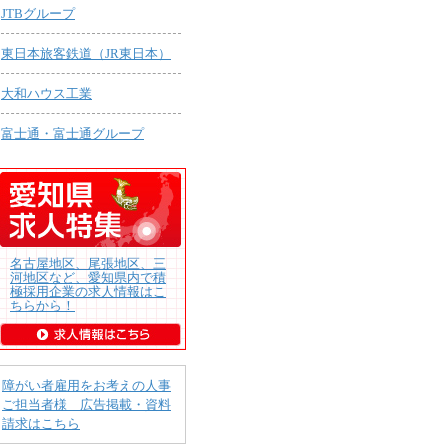
JTBグループ
東日本旅客鉄道（JR東日本）
大和ハウス工業
富士通・富士通グループ
名古屋地区、尾張地区、三
河地区など、愛知県内で積
極採用企業の求人情報はこ
ちらから！
障がい者雇用をお考えの人事
ご担当者様 広告掲載・資料
請求はこちら