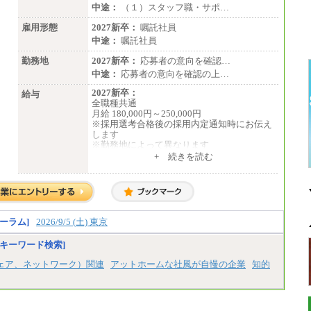
中途：
（１）スタッフ職・サポ…
雇用形態
2027新卒：
嘱託社員
中途：
嘱託社員
勤務地
2027新卒：
応募者の意向を確認…
中途：
応募者の意向を確認の上…
2027新卒：
給与
全職種共通
月給 180,000円～250,000円
※採用選考合格後の採用内定通知時にお伝え
します
※勤務地によって異なります
+ 続きを読む
中途：
全職種共通
月給 200,000円～250,000円
入社時の処遇は経験・能力を考慮の上、当社
規程により決定します。
具体的な金額は採用選考合格後に採用内定通
ーラム]
2026/9/5 (土) 東京
知時にお伝えします。
キーワード検索]
ェア、ネットワーク）関連
アットホームな社風が自慢の企業
知的