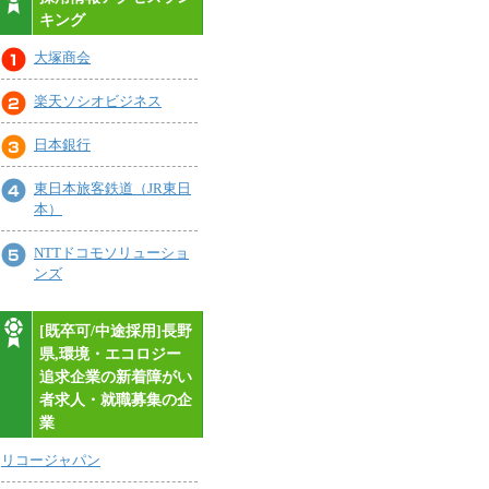
キング
大塚商会
楽天ソシオビジネス
日本銀行
東日本旅客鉄道（JR東日
本）
NTTドコモソリューショ
ンズ
[既卒可/中途採用]長野
県,環境・エコロジー
追求企業の新着障がい
者求人・就職募集の企
業
リコージャパン