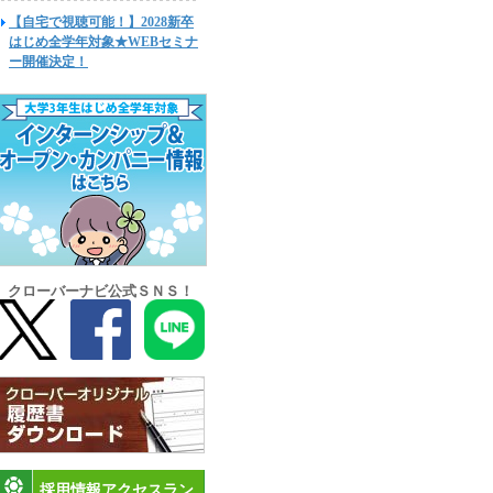
【自宅で視聴可能！】2028新卒
はじめ全学年対象★WEBセミナ
ー開催決定！
クローバーナビ公式ＳＮＳ！
採用情報アクセスラン