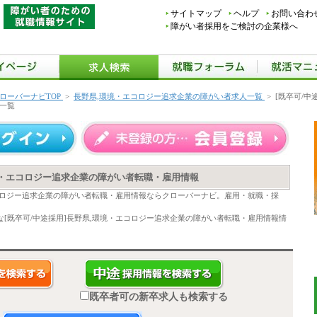
サイトマップ
ヘルプ
お問い合わ
障がい者採用をご検討の企業様へ
ローバーナビTOP
>
長野県,環境・エコロジー追求企業の障がい者求人一覧
>
[既卒可/中
一覧
環境・エコロジー追求企業の障がい者転職・雇用情報
エコロジー追求企業の障がい者転職・雇用情報ならクローバーナビ。雇用・就職・採
。
[既卒可/中途採用]長野県,環境・エコロジー追求企業の障がい者転職・雇用情報情
既卒者可の新卒求人も検索する