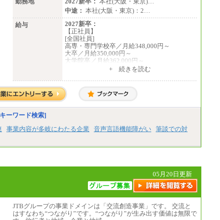
勤務地
2027新卒：
本社(大阪・東京)…
中途：
本社(大阪・東京)：2…
2027新卒：
給与
【正社員】
[全国社員]
高専・専門学校卒／月給348,000円～
大卒／月給350,000円～
大学院卒／月給362,000円～
[地域社員]月給295,000円～
+ 続きを読む
中途：
【正社員】
[全国社員]月給348,000円～
[地域社員]月給295,000円～
※試用期間中も給与に変更はございません
【契約社員】月給200,000円～
キーワード検索]
連
事業内容が多岐にわたる企業
音声言語機能障がい
筆談での対
05月20日更新
JTBグループの事業ドメインは「交流創造事業」です。 交流と
はすなわち“つながり”です。“つながり”が生み出す価値は無限で