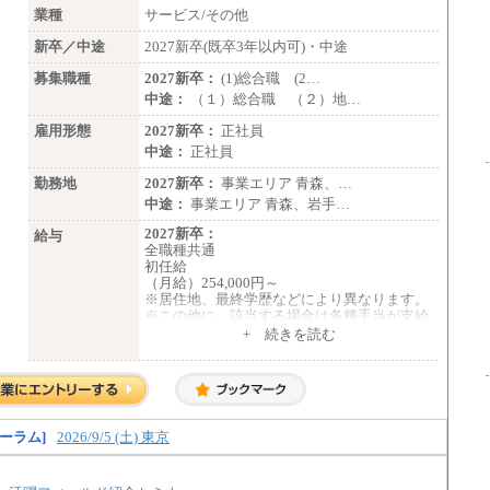
業種
サービス/その他
新卒／中途
2027新卒(既卒3年以内可)・中途
募集職種
2027新卒：
(1)総合職 (2…
中途：
（１）総合職 （２）地…
雇用形態
2027新卒：
正社員
中途：
正社員
勤務地
2027新卒：
事業エリア 青森、…
中途：
事業エリア 青森、岩手…
2027新卒：
給与
全職種共通
初任給
（月給）254,000円～
※居住地、最終学歴などにより異なります。
※この他に、該当する場合は各種手当が支給
されます。
+ 続きを読む
※試用期間中も給与に変更はございません。
中途：
全職種共通
初任給／月給263,000円～
※居住地、年齢により異なります。
ーラム]
2026/9/5 (土) 東京
※この他に、該当する場合は各種手当が支給
されます。
※試用期間中も給与に変更はございません