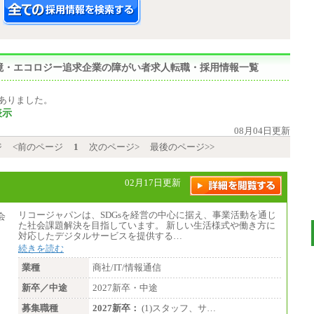
,環境・エコロジー追求企業の障がい者求人転職・採用情報一覧
ありました。
表示
08月04日更新
ジ
<前のページ
1
次のページ>
最後のページ>>
02月17日更新
リコージャパンは、SDGsを経営の中心に据え、事業活動を通じ
た社会課題解決を目指しています。 新しい生活様式や働き方に
対応したデジタルサービスを提供する…
続きを読む
業種
商社/IT/情報通信
新卒／中途
2027新卒・中途
募集職種
2027新卒：
(1)スタッフ、サ…