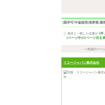
[既卒可/中途採用]長野県
5件
条件と一致した企業が
1ページ中の1ページ目を
<<先頭のペー
リコージャパン株式会社