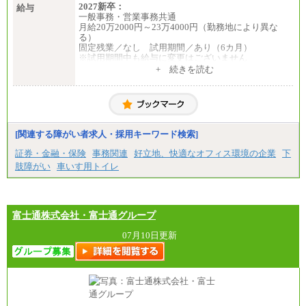
2027新卒：
給与
一般事務・営業事務共通
月給20万2000円～23万4000円（勤務地により異な
る）
固定残業／なし 試用期間／あり（6カ月）
※試用期間中も給与に変更はございません
中途：
+ 続きを読む
一般事務・営業事務共通
月給20万2000円～23万4000円（勤務地により異な
る）
固定残業／なし 試用期間／あり（6か月）
※試用期間中も給与に変更はございません。
[関連する障がい者求人・採用キーワード検索]
証券・金融・保険
事務関連
好立地、快適なオフィス環境の企業
下
肢障がい
車いす用トイレ
富士通株式会社・富士通グループ
07月10日更新