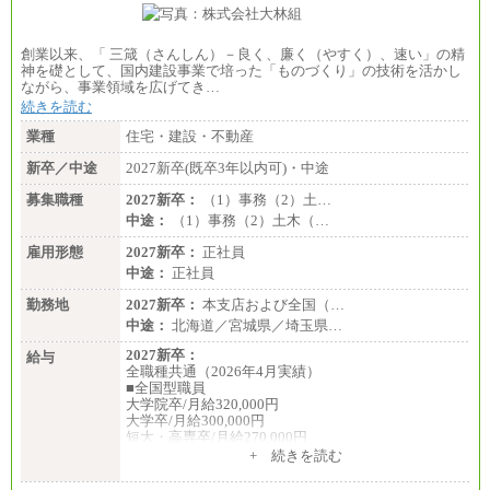
創業以来、「 三箴（さんしん）－良く、廉く（やすく）、速い」の精
神を礎として、国内建設事業で培った「ものづくり」の技術を活かし
ながら、事業領域を広げてき…
続きを読む
業種
住宅・建設・不動産
新卒／中途
2027新卒(既卒3年以内可)・中途
募集職種
2027新卒：
（1）事務（2）土…
中途：
（1）事務（2）土木（…
雇用形態
2027新卒：
正社員
中途：
正社員
勤務地
2027新卒：
本支店および全国（…
中途：
北海道／宮城県／埼玉県…
2027新卒：
給与
全職種共通（2026年4月実績）
■全国型職員
大学院卒/月給320,000円
大学卒/月給300,000円
短大・高専卒/月給270,000円
+ 続きを読む
■拠点型職員※
大学院卒/月給256,000円～288,000円