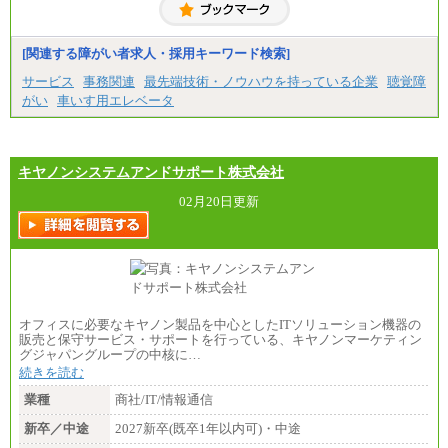
[関連する障がい者求人・採用キーワード検索]
サービス
事務関連
最先端技術・ノウハウを持っている企業
聴覚障
がい
車いす用エレベータ
キヤノンシステムアンドサポート株式会社
02月20日更新
オフィスに必要なキヤノン製品を中心としたITソリューション機器の
販売と保守サービス・サポートを行っている、キヤノンマーケティン
グジャパングループの中核に…
続きを読む
業種
商社/IT/情報通信
新卒／中途
2027新卒(既卒1年以内可)・中途