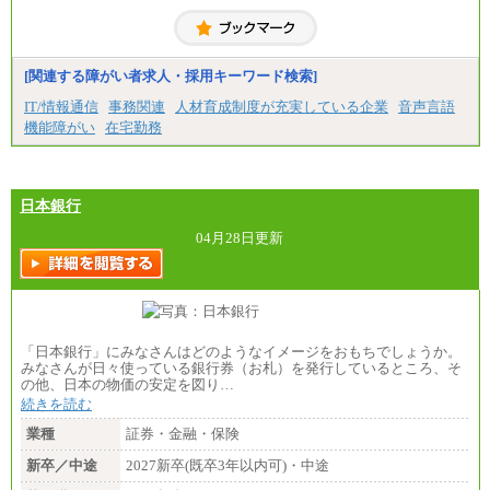
■(株)JTBコミュニケーションデザイン
総合職 月給230,000円
みなし残業手当：20,000円（一律支給）※みなし
残業手当の残業時間は10.43時間。
[関連する障がい者求人・採用キーワード検索]
※超過勤務手当：みなし残業時間を超える残業時
IT/情報通信
事務関連
人材育成制度が充実している企業
音声言語
間に応じて、時間外手当等を支給。
機能障がい
在宅勤務
エリアサポート職 月給188,000円
※超過勤務手当：残業時間については全額時間外
手当を支給。
日本銀行
■（株）JTBグローバルマーケティング＆トラベル
総合職 月給242,000円＋地域間調整給
訪日事業職 月給202,000～227,000円＋地域間調整
04月28日更新
給
※詳細はJTBキャリアサイトよりご確認ください。
■(株)JTBビジネストランスフォーム
総合職 月給205,000～225,000円＋地域間調整給
エリア総合職 月給185,000円＋地域間調整給
「日本銀行」にみなさんはどのようなイメージをおもちでしょうか。
※詳細はJTBキャリアサイトよりご確認ください。
みなさんが日々使っている銀行券（お札）を発行しているところ、そ
の他、日本の物価の安定を図り…
■(株)JTBデータサービス ※2027年新卒募集終了
総合職 月給186,000～194,000円＋地域手当
続きを読む
※詳細はJTBキャリアサイトよりご確認ください。
業種
証券・金融・保険
■I&Jデジタルイノベーション(株)
新卒／中途
2027新卒(既卒3年以内可)・中途
総合職 月給224,500～242,600円＋地域手当
※詳細はJTBキャリアサイトよりご確認ください。