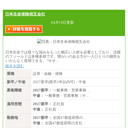
日本生命保険相互会社
04月16日更新
日本生命では様々な強みをもった幅広い人材を必要としており、活躍
のフィールドは多種多様です。障がいのある方が一人ひとりの個性を
いかんなく発揮できる、“サポ…
続きを読む
業種
証券・金融・保険
新卒／中途
2027新卒(既卒1年以内可)・中途
募集職種
2027新卒：
一般事務・営業事務…
中途：
一般事務・営業事務（サ…
雇用形態
2027新卒：
正社員
中途：
正社員
勤務地
2027新卒：
全国47都道府県の…
中途：
全国47都道府県の支社…