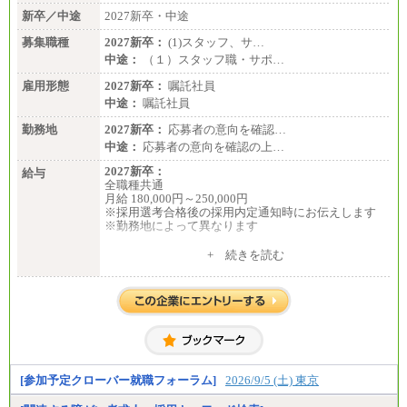
新卒／中途
2027新卒・中途
募集職種
2027新卒：
(1)スタッフ、サ…
中途：
（１）スタッフ職・サポ…
雇用形態
2027新卒：
嘱託社員
中途：
嘱託社員
勤務地
2027新卒：
応募者の意向を確認…
中途：
応募者の意向を確認の上…
2027新卒：
給与
全職種共通
月給 180,000円～250,000円
※採用選考合格後の採用内定通知時にお伝えします
※勤務地によって異なります
中途：
+ 続きを読む
全職種共通
月給 200,000円～250,000円
入社時の処遇は経験・能力を考慮の上、当社規程に
より決定します。
具体的な金額は採用選考合格後に採用内定通知時に
お伝えします。
[参加予定クローバー就職フォーラム]
2026/9/5 (土) 東京