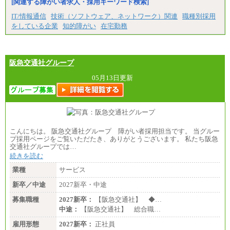
[関連する障がい者求人・採用キーワード検索]
IT/情報通信
技術（ソフトウェア、ネットワーク）関連
職種別採用
をしている企業
知的障がい
在宅勤務
阪急交通社グループ
05月13日更新
こんにちは。 阪急交通社グループ 障がい者採用担当です。 当グルー
プ採用ページをご覧いただたき、ありがとうございます。 私たち阪急
交通社グループでは…
続きを読む
業種
サービス
新卒／中途
2027新卒・中途
募集職種
2027新卒：
【阪急交通社】 ◆…
中途：
【阪急交通社】 総合職…
雇用形態
2027新卒：
正社員