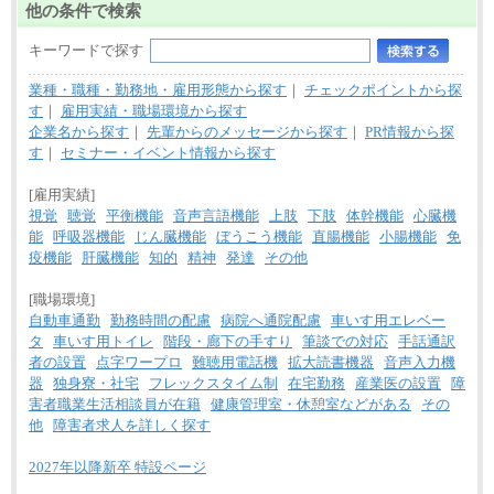
他の条件で検索
キーワードで探す
業種・職種・勤務地・雇用形態から探す
｜
チェックポイントから探
す
｜
雇用実績・職場環境から探す
企業名から探す
｜
先輩からのメッセージから探す
｜
PR情報から探
す
｜
セミナー・イベント情報から探す
[雇用実績]
視覚
聴覚
平衡機能
音声言語機能
上肢
下肢
体幹機能
心臓機
能
呼吸器機能
じん臓機能
ぼうこう機能
直腸機能
小腸機能
免
疫機能
肝臓機能
知的
精神
発達
その他
[職場環境]
自動車通勤
勤務時間の配慮
病院へ通院配慮
車いす用エレベー
タ
車いす用トイレ
階段・廊下の手すり
筆談での対応
手話通訳
者の設置
点字ワープロ
難聴用電話機
拡大読書機器
音声入力機
器
独身寮・社宅
フレックスタイム制
在宅勤務
産業医の設置
障
害者職業生活相談員が在籍
健康管理室・休憩室などがある
その
他
障害者求人を詳しく探す
2027年以降新卒 特設ページ