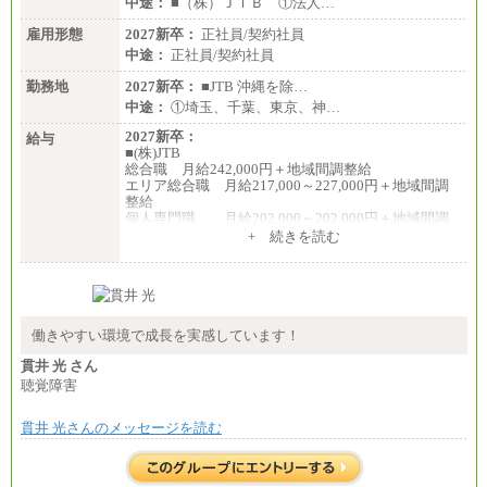
中途：
■（株）ＪＴＢ ①法人…
雇用形態
2027新卒：
正社員/契約社員
中途：
正社員/契約社員
勤務地
2027新卒：
■JTB 沖縄を除…
中途：
①埼玉、千葉、東京、神…
2027新卒：
給与
■(株)JTB
総合職 月給242,000円＋地域間調整給
エリア総合職 月給217,000～227,000円＋地域間調
整給
個人専門職 月給202,000～202,000円＋地域間調
整給
+ 続きを読む
※詳細はJTBキャリアサイトよりご確認ください。
■(株)JTB商事
総合職 月給208,000～235,000円
エリア総合職 月給180,000～205,000円＋地域手当
※詳細はJTBキャリアサイトよりご確認ください。
働きやすい環境で成長を実感しています！
■(株)JTBパブリッシング ※2027年新卒募集終了
貫井 光 さん
総合職 月給271,000円
聴覚障害
■(株)JTBビジネストラベルソリューションズ
貫井 光さんのメッセージを読む
総合職 月給220,000～230,000円＋地域間調整給
エリア総合職 月給206,000円～214,000＋地域間調
整給
※詳細はJTBキャリアサイトよりご確認ください。