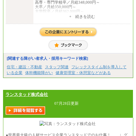
高専・専門学校卒／月給348,000円～
大卒／月給350,000円～
◆正社員/基幹職
大学院卒／月給362,000円～
〈東京・神奈川〉月給219,000 円～ 〈大阪・兵庫〉
[地域社員]月給295,000円～
+ 続きを読む
月給209,000 円～
中途：
〈愛知〉月給194,500 円～ 〈福岡〉月給185,000 円～
【正社員】
・一律地域手当なし
[全国社員]月給348,000円～
・試用期間中も給与変更なし
[地域社員]月給295,000円～
※試用期間中も給与に変更はございません
◆契約社員
【契約社員】月給200,000円～
月給187,500円～(※1)、184,000円～(※2)、180,500円
～(※3)、170,500～(※4)、168,000円～（※5）
※1…東京都、埼玉県、千葉県、神奈川県
[関連する障がい者求人・採用キーワード検索]
※2…大阪府、京都府、兵庫県、滋賀県
住宅・建設・不動産
スタッフ関連
フレックスタイム制を導入して
※3…愛知県、静岡県
※4…北海道、宮城県、栃木県、群馬県、長野県、新
いる企業
体幹機能障がい
健康管理室・休憩室などがある
潟県、富山県、石川県、岡山県、広島県、山口県、
香川県、福岡県
※5…青森県、鳥取県、島根県、愛媛県、高知県、大
分県、長崎県、熊本県、宮崎県、鹿児島県、沖縄
ランスタッド株式会社
県、福島県、山形県
07月28日更新
◆パート・アルバイト
時給制：最低時給額 1,050円～ ※勤務地により異な
る。
【エアサーブ】
月給223,000円～
・試用期間中も給与変更なし
●世界最大級の人材サービス企業ランスタッドでのお仕事！ ∟グ