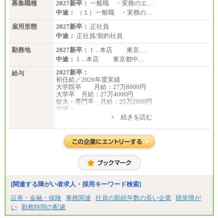
募集職種
2027新卒：
一般職 ・実務のエ…
＜有期社員コース＞
中途：
（１）一般職 ・実務の…
■(株)JTBビジネストランスフォーム
雇用形態
有期契約職 月給185,000～195,000円
2027新卒：
正社員
※詳細はJTBキャリアサイトよりご確認ください。
中途：
正社員/契約社員
■(株)JTBパブリッシング ※2027年新卒募集終了
勤務地
2027新卒：
1．本店 東京…
総合職 月給241,000円
中途：
1．本店 東京都中…
中途：
①月給227,000円以上
2027新卒：
給与
②月給212,000円以上
初任給／2026年度実績
③月給172,500円以上
大学院卒 月給：27万8000円
④月給23万円～37万円
大学卒 月給：27万4000円
⑤月給20万円～25万円
短大・専門卒 月給：25万2000円
⑥月給33万円～48万円
中途：
⑦月給271,000円以上
（１）（２）共通
+ 続きを読む
⑧～⑮月給200,000円〜月給400,000円
月給：24万0000円～34万8420円
⑯月給185,000円以上
※職務経験等を考慮し決定いたします。
⑰月給237,000円以上
※試用期間中も給与に変更はございません
⑱月給212,000円以上
⑲東京：月給202,000 円以上 、京都：月給193,000 円
以上
⑳月給205,000円以上
㉑月給185,000 円以上
㉒月給185,000 円以上
[関連する障がい者求人・採用キーワード検索]
㉓月給224,500円以上
※全コース共通※ 能力・経験・勤務地などにより
証券・金融・保険
事務関連
社員の勤続年数の長い企業
聴覚障が
異なります
い
勤務時間の配慮
※試用期間中も給与に変更はございません。