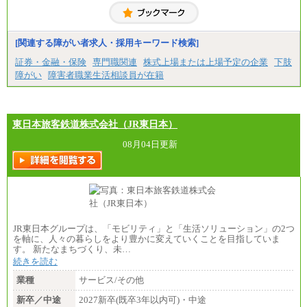
[関連する障がい者求人・採用キーワード検索]
証券・金融・保険
専門職関連
株式上場または上場予定の企業
下肢
障がい
障害者職業生活相談員が在籍
東日本旅客鉄道株式会社（JR東日本）
08月04日更新
JR東日本グループは、「モビリティ」と「生活ソリューション」の2つ
を軸に、人々の暮らしをより豊かに変えていくことを目指していま
す。 新たなまちづくり、未…
続きを読む
業種
サービス/その他
新卒／中途
2027新卒(既卒3年以内可)・中途