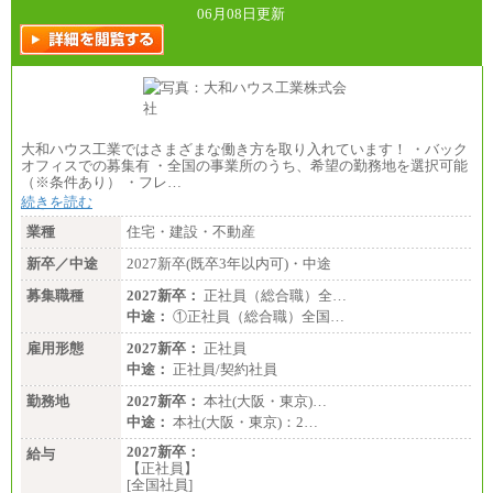
※3…28,000円、※4…25,000円、※5…23,000円）
06月08日更新
・試用期間中も給与変更なし
●基幹職（地域限定社員）
・大学・院卒／月給185,000 円～219,000 円 ※勤務地
により異なる。
〈東京・神奈川〉219,000 円
〈大阪・兵庫〉209,000 円
大和ハウス工業ではさまざまな働き方を取り入れています！ ・バック
〈愛知〉194,500 円 〈福岡〉1
オフィスでの募集有 ・全国の事業所のうち、希望の勤務地を選択可能
85,000 円
（※条件あり） ・フレ…
続きを読む
・専門・短大卒／月給185,000 円～210,000 円 ※勤務
地により異なる。
業種
住宅・建設・不動産
〈東京・神奈川〉210,000 円
〈大阪・兵庫〉200,000 円
新卒／中途
2027新卒(既卒3年以内可)・中途
〈愛知〉194,500 円 〈福
岡〉185,000円
募集職種
2027新卒：
正社員（総合職）全…
中途：
①正社員（総合職）全国…
※基本給のみ（地域手当なし）
※試用期間中も給与変更なし
雇用形態
2027新卒：
正社員
中途：
中途：
正社員/契約社員
【阪急交通社】
◆正社員/総合職
勤務地
2027新卒：
本社(大阪・東京)…
月給250,000円～(※1)、247,000円～(※2)、242,000円
中途：
本社(大阪・東京)：2…
～(※3)、239,000円～(※4)、237,000円～（※5）
・月給は一律地域手当を含んだ金額を表示
2027新卒：
給与
（※1…36,000円、※2…33,000円、※3…28,000円、
【正社員】
※4…25,000円、※5…23,000円）
[全国社員]
・試用期間中も給与変更なし