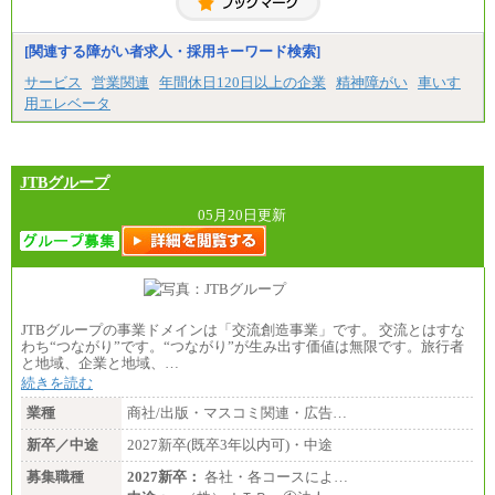
[関連する障がい者求人・採用キーワード検索]
サービス
営業関連
年間休日120日以上の企業
精神障がい
車いす
用エレベータ
JTBグループ
05月20日更新
JTBグループの事業ドメインは「交流創造事業」です。 交流とはすな
わち“つながり”です。“つながり”が生み出す価値は無限です。旅行者
と地域、企業と地域、…
続きを読む
業種
商社/出版・マスコミ関連・広告…
新卒／中途
2027新卒(既卒3年以内可)・中途
募集職種
2027新卒：
各社・各コースによ…