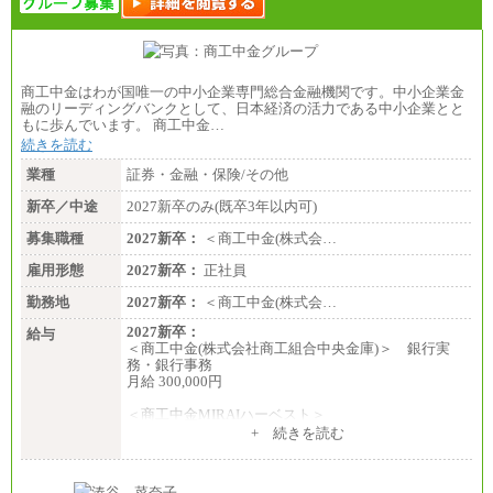
商工中金はわが国唯一の中小企業専門総合金融機関です。中小企業金
融のリーディングバンクとして、日本経済の活力である中小企業とと
もに歩んでいます。 商工中金…
続きを読む
業種
証券・金融・保険/その他
新卒／中途
2027新卒のみ(既卒3年以内可)
募集職種
2027新卒：
＜商工中金(株式会…
雇用形態
2027新卒：
正社員
勤務地
2027新卒：
＜商工中金(株式会…
2027新卒：
給与
＜商工中金(株式会社商工組合中央金庫)＞ 銀行実
務・銀行事務
月給 300,000円
＜商工中金MIRAIハーベスト＞
月給 230,000円
+ 続きを読む
※試用期間中も給与に変更はございません