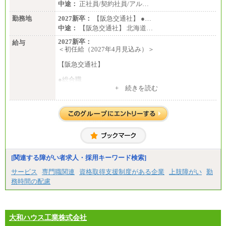
中途：
正社員/契約社員/アル…
勤務地
2027新卒：
【阪急交通社】 ●…
中途：
【阪急交通社】 北海道…
2027新卒：
給与
＜初任給（2027年4月見込み）＞
【阪急交通社】
●総合職
・大学・院卒
+ 続きを読む
月給250,000円(※1)、247,000円(※2)、242,000円
(※3)、239,000円(※4)、237,000円（※5）
・専門・短大卒
月給229,500円(※1)、226,500円(※2)、221,500円
(※3)、218,500円(※4)、216,500円（※5）
※1…東京都、埼玉県、千葉県、神奈川県
※2…大阪府、京都府、兵庫県、滋賀県
[関連する障がい者求人・採用キーワード検索]
※3…愛知県、静岡県
※4…北海道、宮城県、栃木県、群馬県、長野県、新
サービス
専門職関連
資格取得支援制度がある企業
上肢障がい
勤
潟県、富山県、石川県、岡山県、広島県、山口県、
務時間の配慮
香川県、福岡県
※5…青森県、鳥取県、島根県、愛媛県、高知県、大
分県、長崎県、熊本県、宮崎県、鹿児島県、沖縄
県、福島県、山形県
・月給には一律地域手当を含んだ金額を表示
大和ハウス工業株式会社
（一律地域手当：※1…36,000円、※2…33,000円、