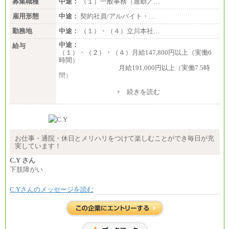
募集職種
中途：
（１）一般事務（通勤／…
雇用形態
中途：
契約社員/アルバイト・…
勤務地
中途：
（１）・（４）立川本社…
中途：
給与
（１）・（２）・（４）月給147,800円以上（実働6
時間）
月給191,000円以上（実働7.5時
間）
（３）月給191,000円以上（実働7.5時間）
+ 続きを読む
（５）月給147,800円以上（実働6時間）
-----
時給 1,226円（実働4.5時間）
※基本給に加算して以下手当有（いずれも時
間額換算額）
お仕事・通院・休日とメリハリをつけて楽しむことができ毎日が充
・退職金相当手当 37円
実しています！
・賞与相当手当 127円
合計時給額 1,390円
C.Y さん
下肢障がい
※全ての求人において試用期間中も給与に変更はご
ざいません。
C.Yさんのメッセージを読む