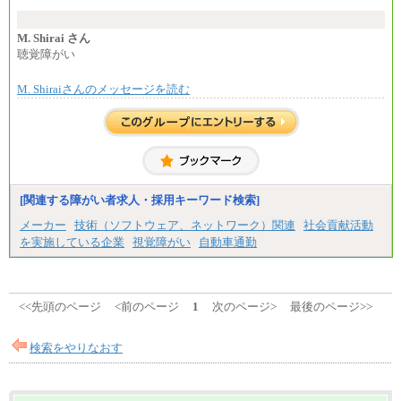
に設定します。
※習熟度を上げるための育成が一定期間必要で
上司の指示に基づき職務を遂行する方については、
M. Shirai さん
月額給与284,000円となります。
聴覚障がい
※個別に設定する給与については、選考の過程
で決定していきます。
M. Shiraiさんのメッセージを読む
※上記に加え、所定労働時間外に勤務をした場
合には、時間外勤務手当を支給します。
※試用期間中も給与に変更はございません。
中途：
＜募集各社・全職種共通＞
月給21万円以上～
※試用期間中の給与に変更はありません。
[関連する障がい者求人・採用キーワード検索]
※経験・能力を考慮し、当社規定により決定いたし
メーカー
技術（ソフトウェア、ネットワーク）関連
社会貢献活動
ます。
を実施している企業
視覚障がい
自動車通勤
<<先頭のページ
<前のページ
1
次のページ>
最後のページ>>
検索をやりなおす