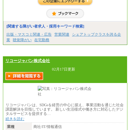
[関連する障がい者求人・採用キーワード検索]
出版・マスコミ関連・広告
営業関連
シェアトップクラスを誇る企
業
聴覚障がい
在宅勤務
リコージャパン株式会社
02月17日更新
リコージャパンは、SDGsを経営の中心に据え、事業活動を通じた社会
課題解決を目指しています。 新しい生活様式や働き方に対応したデジ
タルサービスを提供する…
続きを読む
業種
商社/IT/情報通信