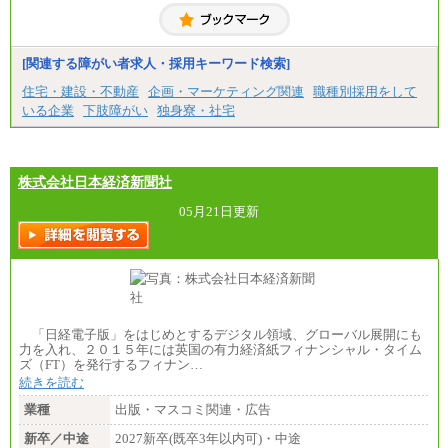
大学卒/月給240,000円～270,000円
短大・高専卒/月給216,000円～243,000円
■特定職員※
[関連する障がい者求人・採用キーワード検索]
大学院卒/月給234,000円～263,000円
大学卒/月給219,000円～246,000円
住宅・建設・不動産
企画・マーケティング関連
職種別採用をして
短大・高専卒/月給197,000円～222,000円
いる企業
下肢障がい
独身寮・社宅
※拠点型職員、特定職員の給与は、生活の拠点が定
まることによるメリットおよび地域ごとの生計費な
どの地域差指数を勘案して拠点ごとに定めていま
す。
株式会社日本経済新聞社
中途：
全職種共通
05月21日更新
月給制
226,600円～390,100円（勤務地域等により異なりま
す）
・ご経験やスキルを考慮し、選考の中で決定いたし
ます。
・試用期間中も同額支給します。
「日経電子版」をはじめとするデジタル領域、グローバル展開にも
力を入れ、２０１５年には英国の有力経済紙フィナンシャル・タイム
ズ（FT）を発行するフィナン…
続きを読む
業種
出版・マスコミ関連・広告
新卒／中途
2027新卒(既卒3年以内可)・中途