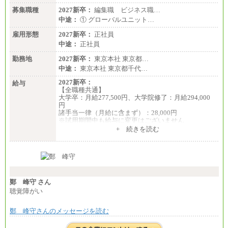
募集職種
2027新卒：
編集職 ビジネス職…
中途：
① グローバルユニット…
雇用形態
2027新卒：
正社員
中途：
正社員
勤務地
2027新卒：
東京本社 東京都…
中途：
東京本社 東京都千代…
2027新卒：
給与
【全職種共通】
大学卒：月給277,500円、大学院修了：月給294,000
円
諸手当一律（月給に含まず）：28,000円
※試用期間中も給与に変更はございません
中途：
+ 続きを読む
【全職種共通】
月給370,000円～
※経験・能力等を考慮の上、当社規定により決定し
ます。
※試用期間中も給与に変更はございません。
※想定年収 6,000,000円～（住居費補助、子手当など
の各種手当を含む金額です）
鄭 峰守 さん
聴覚障がい
鄭 峰守さんのメッセージを読む