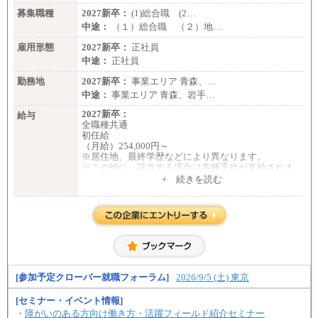
募集職種
2027新卒：
(1)総合職 (2…
中途：
（１）総合職 （２）地…
雇用形態
2027新卒：
正社員
中途：
正社員
勤務地
2027新卒：
事業エリア 青森、…
中途：
事業エリア 青森、岩手…
2027新卒：
給与
全職種共通
初任給
（月給）254,000円～
※居住地、最終学歴などにより異なります。
※この他に、該当する場合は各種手当が支給されま
す。
+ 続きを読む
※試用期間中も給与に変更はございません。
中途：
全職種共通
初任給／月給263,000円～
※居住地、年齢により異なります。
※この他に、該当する場合は各種手当が支給されま
す。
※試用期間中も給与に変更はございません
[参加予定クローバー就職フォーラム]
2026/9/5 (土) 東京
[セミナー・イベント情報]
・
障がいのある方向け働き方・活躍フィールド紹介セミナー