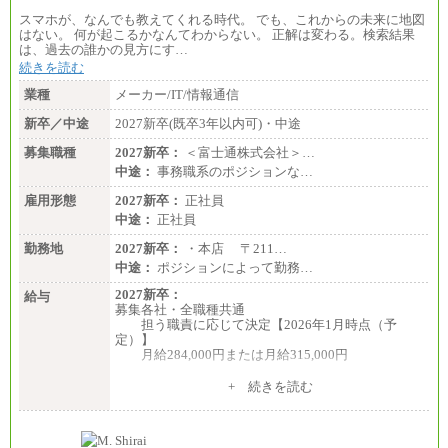
スマホが、なんでも教えてくれる時代。 でも、これからの未来に地図
はない。 何が起こるかなんてわからない。 正解は変わる。検索結果
は、過去の誰かの見方にす…
続きを読む
業種
メーカー/IT/情報通信
新卒／中途
2027新卒(既卒3年以内可)・中途
募集職種
2027新卒：
＜富士通株式会社＞…
中途：
事務職系のポジションな…
雇用形態
2027新卒：
正社員
中途：
正社員
勤務地
2027新卒：
・本店 〒211…
中途：
ポジションによって勤務…
2027新卒：
給与
募集各社・全職種共通
担う職責に応じて決定【2026年1月時点（予
定）】
月給284,000円または月給315,000円
※入社後早期から、自律的な業務遂行が求めら
+ 続きを読む
れる職務を担う方については、月額給与315,000円で
す。
なお、高度なスキルや専門性を持ち、より高
い職責を担う方については、さらに高い金額を個別