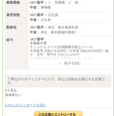
募集職種
2027新卒：
１ 営業職 ２ 技…
中途：
事務職
雇用形態
2027新卒：
正社員
中途：
正社員
勤務地
2027新卒：
本社 東京都港区港…
中途：
本社 東京都港区港南2…
2027新卒：
給与
全職種共通
ナショナルコース(全国勤務可能なコース)
大学院卒 月給278,000円／大学卒 月給260,000円／短
大・高専・専門卒 月給235,000円
※試用期間中も給与に変更はございません
+ 続きを読む
エリアコース(一定地域であれば移動可能なコース)
大学院卒 月給264,000円／大学卒 月給250,000円／短
大・高専・専門卒 月給225,000円
※試用期間中も給与に変更はございません
丁寧なITサポートとサービスで、安心と信頼をお届けする企業で
中途：
す。
月給：250,000円～400,000円
想定年収：4,000,000円～6,000,000円
S.S さん
※試用期間中も給与に変更はございません。
身体障がい
S.Sさんのメッセージを読む