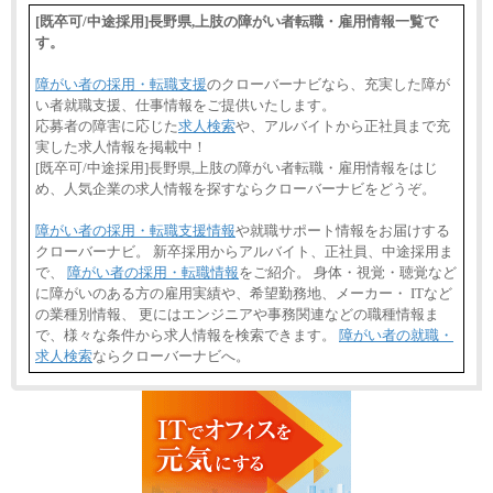
[既卒可/中途採用]長野県,上肢の障がい者転職・雇用情報一覧で
す。
障がい者の採用・転職支援
のクローバーナビなら、充実した障が
い者就職支援、仕事情報をご提供いたします。
応募者の障害に応じた
求人検索
や、アルバイトから正社員まで充
実した求人情報を掲載中！
[既卒可/中途採用]長野県,上肢の障がい者転職・雇用情報をはじ
め、人気企業の求人情報を探すならクローバーナビをどうぞ。
障がい者の採用・転職支援情報
や就職サポート情報をお届けする
クローバーナビ。 新卒採用からアルバイト、正社員、中途採用ま
で、
障がい者の採用・転職情報
をご紹介。 身体・視覚・聴覚など
に障がいのある方の雇用実績や、希望勤務地、メーカー・ ITなど
の業種別情報、 更にはエンジニアや事務関連などの職種情報ま
で、様々な条件から求人情報を検索できます。
障がい者の就職・
求人検索
ならクローバーナビへ。