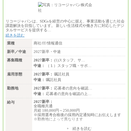
リコージャパンは、SDGsを経営の中心に据え、事業活動を通じた社会
課題解決を目指しています。 新しい生活様式や働き方に対応したデジ
タルサービスを提供する…
続きを読む
業種
商社/IT/情報通信
新卒／中途
2027新卒・中途
募集職種
2027新卒：
(1)スタッフ、サ…
中途：
（１）スタッフ職・サポ…
雇用形態
2027新卒：
嘱託社員
中途：
嘱託社員
勤務地
2027新卒：
応募者の意向を確認…
中途：
応募者の意向を確認の上…
2027新卒：
給与
全職種共通
月給 180,000円～250,000円
※採用選考合格後の採用内定通知時にお伝えします
※勤務地によって異なります
中途：
+ 続きを読む