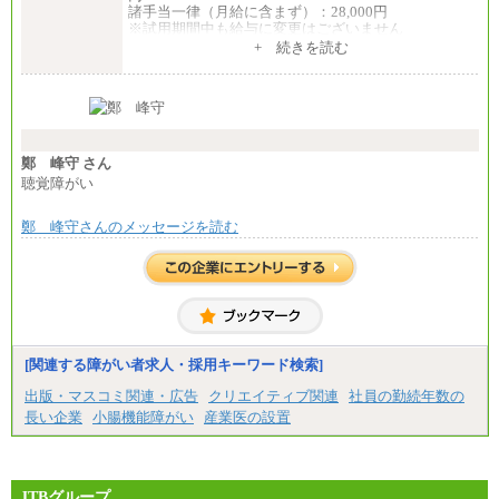
諸手当一律（月給に含まず）：28,000円
※試用期間中も給与に変更はございません
中途：
+ 続きを読む
【全職種共通】
月給370,000円～
※経験・能力等を考慮の上、当社規定により決定し
ます。
※試用期間中も給与に変更はございません。
※想定年収 6,000,000円～（住居費補助、子手当など
の各種手当を含む金額です）
鄭 峰守 さん
聴覚障がい
鄭 峰守さんのメッセージを読む
[関連する障がい者求人・採用キーワード検索]
出版・マスコミ関連・広告
クリエイティブ関連
社員の勤続年数の
長い企業
小腸機能障がい
産業医の設置
JTBグループ