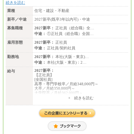
続きを読む
業種
住宅・建設・不動産
新卒／中途
2027新卒(既卒3年以内可)・中途
募集職種
2027新卒：
正社員（総合職）全…
中途：
①正社員（総合職）全国…
雇用形態
2027新卒：
正社員
中途：
正社員/契約社員
勤務地
2027新卒：
本社(大阪・東京)…
中途：
本社(大阪・東京)：2…
2027新卒：
給与
【正社員】
[全国社員]
高専・専門学校卒／月給348,000円～
大卒／月給350,000円～
大学院卒／月給362,000円～
[地域社員]月給295,000円～
+ 続きを読む
中途：
【正社員】
[全国社員]月給348,000円～
[地域社員]月給295,000円～
※試用期間中も給与に変更はございません
【契約社員】月給200,000円～