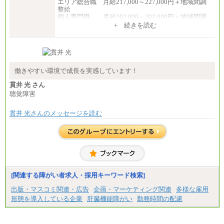
エリア総合職 月給217,000～227,000円＋地域間調
整給
個人専門職 月給202,000～202,000円＋地域間調
整給
+ 続きを読む
※詳細はJTBキャリアサイトよりご確認ください。
■(株)JTB商事
総合職 月給208,000～235,000円
エリア総合職 月給180,000～205,000円＋地域手当
※詳細はJTBキャリアサイトよりご確認ください。
働きやすい環境で成長を実感しています！
■(株)JTBパブリッシング ※2027年新卒募集終了
貫井 光 さん
総合職 月給271,000円
聴覚障害
■(株)JTBビジネストラベルソリューションズ
貫井 光さんのメッセージを読む
総合職 月給220,000～230,000円＋地域間調整給
エリア総合職 月給206,000円～214,000＋地域間調
整給
※詳細はJTBキャリアサイトよりご確認ください。
■(株)JTBコミュニケーションデザイン
総合職 月給230,000円
みなし残業手当：20,000円（一律支給）※みなし
残業手当の残業時間は10.43時間。
[関連する障がい者求人・採用キーワード検索]
※超過勤務手当：みなし残業時間を超える残業時
出版・マスコミ関連・広告
企画・マーケティング関連
多様な雇用
間に応じて、時間外手当等を支給。
形態を導入している企業
肝臓機能障がい
勤務時間の配慮
エリアサポート職 月給188,000円
※超過勤務手当：残業時間については全額時間外
手当を支給。