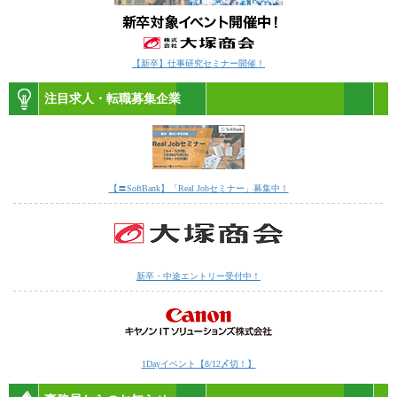
【新卒】仕事研究セミナー開催！
注目求人・転職募集企業
【〓SoftBank】「Real Jobセミナー」募集中！
新卒・中途エントリー受付中！
1Dayイベント【8/12〆切！】