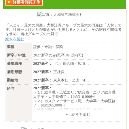
226,600円～390,100円（勤務地域等により異なりま
す）
・ご経験やスキルを考慮し、選考の中で決定いたし
ます。
・試用期間中も同額支給します。
「人こそ、最大の財産」大和証券グループの最大の財産は「人材」で
す。社員一人ひとりが働きがいを感じるとともに、その家族や関係者
を含め、当社グループの一員で…
続きを読む
業種
証券・金融・保険
新卒／中途
2027新卒のみ(既卒3年以内可)
募集職種
2027新卒：
（1）総合職・広域…
雇用形態
2027新卒：
正社員
勤務地
2027新卒：
東京本社・全国（4…
2027新卒：
給与
（１）総合職・広域エリア総合職・エリア総合職
大学卒・大学院修了：月給310,000円
（２）カスタマーサービス職 大学卒・大学院修
了：月給265,000円
※試用期間中も給与に変更はございません
+ 続きを読む