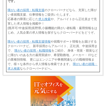
です。
障がい者の採用・転職支援
のクローバーナビなら、充実した障が
い者就職支援、仕事情報をご提供いたします。
応募者の障害に応じた
求人検索
や、アルバイトから正社員まで充
実した求人情報を掲載中！
[既卒可/中途採用]長野県,小腸機能の障がい者転職・雇用情報をは
じめ、人気企業の求人情報を探すならクローバーナビをどうぞ。
障がい者の採用・転職支援情報
や就職サポート情報をお届けする
クローバーナビ。 新卒採用からアルバイト、正社員、中途採用ま
で、
障がい者の採用・転職情報
をご紹介。 身体・視覚・聴覚など
に障がいのある方の雇用実績や、希望勤務地、メーカー・ ITなど
の業種別情報、 更にはエンジニアや事務関連などの職種情報ま
で、様々な条件から求人情報を検索できます。
障がい者の就職・
求人検索
ならクローバーナビへ。