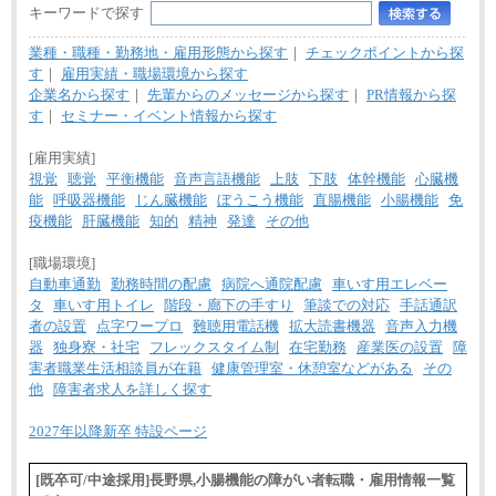
キーワードで探す
業種・職種・勤務地・雇用形態から探す
｜
チェックポイントから探
す
｜
雇用実績・職場環境から探す
企業名から探す
｜
先輩からのメッセージから探す
｜
PR情報から探
す
｜
セミナー・イベント情報から探す
[雇用実績]
視覚
聴覚
平衡機能
音声言語機能
上肢
下肢
体幹機能
心臓機
能
呼吸器機能
じん臓機能
ぼうこう機能
直腸機能
小腸機能
免
疫機能
肝臓機能
知的
精神
発達
その他
[職場環境]
自動車通勤
勤務時間の配慮
病院へ通院配慮
車いす用エレベー
タ
車いす用トイレ
階段・廊下の手すり
筆談での対応
手話通訳
者の設置
点字ワープロ
難聴用電話機
拡大読書機器
音声入力機
器
独身寮・社宅
フレックスタイム制
在宅勤務
産業医の設置
障
害者職業生活相談員が在籍
健康管理室・休憩室などがある
その
他
障害者求人を詳しく探す
2027年以降新卒 特設ページ
[既卒可/中途採用]長野県,小腸機能の障がい者転職・雇用情報一覧