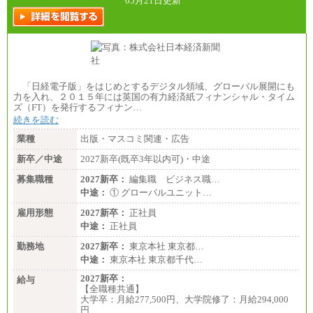
05月21日更新
「日経電子版」をはじめとするデジタル領域、グローバル展開にも
力を入れ、２０１５年には英国の有力経済紙フィナンシャル・タイム
ズ（FT）を発行するフィナン…
続きを読む
業種
出版・マスコミ関連・広告
新卒／中途
2027新卒(既卒3年以内可)・中途
募集職種
2027新卒：
編集職 ビジネス職…
中途：
① グローバルユニット…
雇用形態
2027新卒：
正社員
中途：
正社員
勤務地
2027新卒：
東京本社 東京都…
中途：
東京本社 東京都千代…
2027新卒：
給与
【全職種共通】
大学卒：月給277,500円、大学院修了：月給294,000
円