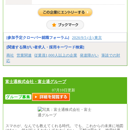
全職種共通
月給 200,000円～250,000円
入社時の処遇は経験・能力を考慮の上、当社規程に
より決定します。
具体的な金額は採用選考合格後に採用内定通知時に
お伝えします。
[参加予定クローバー就職フォーラム]
2026/9/5 (土) 東京
[関連する障がい者求人・採用キーワード検索]
商社
営業関連
従業員1,000人以上の企業
発達障がい
筆談での対
応
富士通株式会社・富士通グループ
07月10日更新
スマホが、なんでも教えてくれる時代。 でも、これからの未来に地図