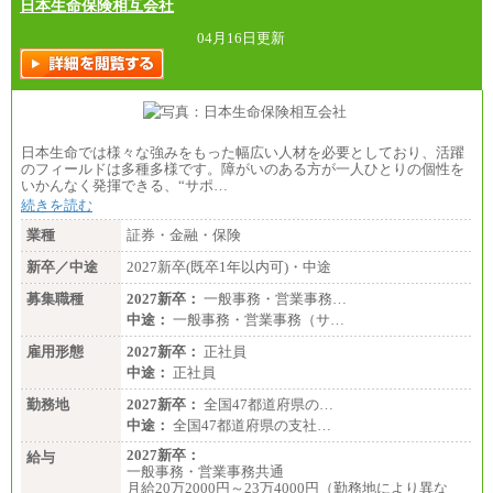
日本生命保険相互会社
04月16日更新
日本生命では様々な強みをもった幅広い人材を必要としており、活躍
のフィールドは多種多様です。障がいのある方が一人ひとりの個性を
いかんなく発揮できる、“サポ…
続きを読む
業種
証券・金融・保険
新卒／中途
2027新卒(既卒1年以内可)・中途
募集職種
2027新卒：
一般事務・営業事務…
中途：
一般事務・営業事務（サ…
雇用形態
2027新卒：
正社員
中途：
正社員
勤務地
2027新卒：
全国47都道府県の…
中途：
全国47都道府県の支社…
2027新卒：
給与
一般事務・営業事務共通
月給20万2000円～23万4000円（勤務地により異な