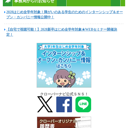
事務局からのお知らせ
2028はじめ全学年対象！障がいのある学生のためのインターンシップ＆オー
プン・カンパニー情報公開中！
【自宅で視聴可能！】2028新卒はじめ全学年対象★WEBセミナー開催決
定！
クローバーナビ公式ＳＮＳ！