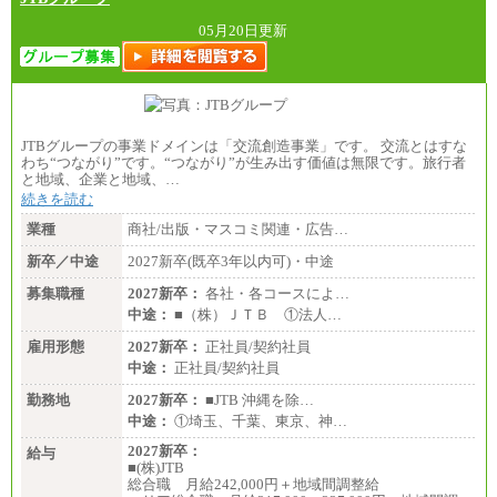
05月20日更新
JTBグループの事業ドメインは「交流創造事業」です。 交流とはすな
わち“つながり”です。“つながり”が生み出す価値は無限です。旅行者
と地域、企業と地域、…
続きを読む
業種
商社/出版・マスコミ関連・広告…
新卒／中途
2027新卒(既卒3年以内可)・中途
募集職種
2027新卒：
各社・各コースによ…
中途：
■（株）ＪＴＢ ①法人…
雇用形態
2027新卒：
正社員/契約社員
中途：
正社員/契約社員
勤務地
2027新卒：
■JTB 沖縄を除…
中途：
①埼玉、千葉、東京、神…
2027新卒：
給与
■(株)JTB
総合職 月給242,000円＋地域間調整給