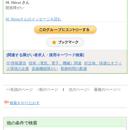
上司の指示に基づき職務を遂行する方については、
M. Shirai さん
月額給与284,000円となります。
聴覚障がい
※個別に設定する給与については、選考の過程
で決定していきます。
M. Shiraiさんのメッセージを読む
※上記に加え、所定労働時間外に勤務をした場
合には、時間外勤務手当を支給します。
※試用期間中も給与に変更はございません。
中途：
＜募集各社・全職種共通＞
月給21万円以上～
※試用期間中の給与に変更はありません。
[関連する障がい者求人・採用キーワード検索]
※経験・能力を考慮し、当社規定により決定いたし
IT/情報通信
技術（電気、電子、機械）関連
好立地、快適なオフィ
ます。
ス環境の企業
直腸機能障がい
勤務時間の配慮
<<先頭のページ
<前のページ
1
次のページ>
最後のページ>>
検索をやりなおす
他の条件で検索