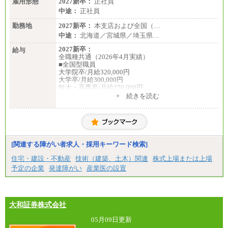
雇用形態
2027新卒：
正社員
中途：
正社員
勤務地
2027新卒：
本支店および全国（…
中途：
北海道／宮城県／埼玉県…
2027新卒：
給与
全職種共通（2026年4月実績）
■全国型職員
大学院卒/月給320,000円
大学卒/月給300,000円
短大・高専卒/月給270,000円
+ 続きを読む
■拠点型職員※
大学院卒/月給256,000円～288,000円
大学卒/月給240,000円～270,000円
短大・高専卒/月給216,000円～243,000円
■特定職員※
[関連する障がい者求人・採用キーワード検索]
大学院卒/月給234,000円～263,000円
大学卒/月給219,000円～246,000円
住宅・建設・不動産
技術（建築、土木）関連
株式上場または上場
短大・高専卒/月給197,000円～222,000円
予定の企業
発達障がい
産業医の設置
※拠点型職員、特定職員の給与は、生活の拠点が定
まることによるメリットおよび地域ごとの生計費な
どの地域差指数を勘案して拠点ごとに定めていま
す。
大和証券株式会社
中途：
全職種共通
05月09日更新
月給制