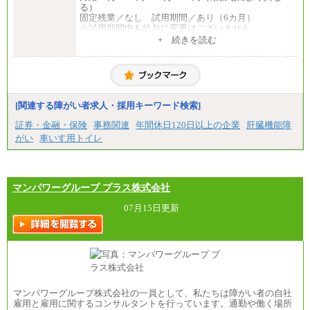
る）
固定残業／なし 試用期間／あり（6カ月）
※試用期間中も給与に変更はございません
中途：
+ 続きを読む
一般事務・営業事務共通
月給20万2000円～23万4000円（勤務地により異な
る）
固定残業／なし 試用期間／あり（6か月）
※試用期間中も給与に変更はございません。
[関連する障がい者求人・採用キーワード検索]
証券・金融・保険
事務関連
年間休日120日以上の企業
肝臓機能障
がい
車いす用トイレ
マンパワーグループ プラス株式会社
07月15日更新
マンパワーグループ株式会社の一員として、私たちは障がい者の自社
雇用と雇用に関するコンサルタントを行っています。通勤や働く場所