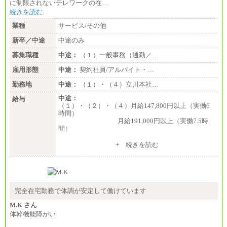
に制限されないテレワークの在…
続きを読む
業種
サービス/その他
新卒／中途
中途のみ
募集職種
中途：
（１）一般事務（通勤／…
雇用形態
中途：
契約社員/アルバイト・…
勤務地
中途：
（１）・（４）立川本社…
中途：
給与
（１）・（２）・（４）月給147,800円以上（実働6
時間）
月給191,000円以上（実働7.5時
間）
（３）月給191,000円以上（実働7.5時間）
+ 続きを読む
（５）月給147,800円以上（実働6時間）
-----
時給 1,226円（実働4.5時間）
※基本給に加算して以下手当有（いずれも時
間額換算額）
完全在宅勤務で体調が安定して働けています
・退職金相当手当 37円
・賞与相当手当 127円
M.K さん
合計時給額 1,390円
体幹機能障がい