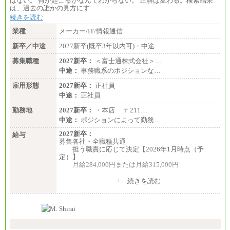
はない。 何が起こるかなんてわからない。 正解は変わる。検索結果
は、過去の誰かの見方にす…
続きを読む
業種
メーカー/IT/情報通信
新卒／中途
2027新卒(既卒3年以内可)・中途
募集職種
2027新卒：
＜富士通株式会社＞…
中途：
事務職系のポジションな…
雇用形態
2027新卒：
正社員
中途：
正社員
勤務地
2027新卒：
・本店 〒211…
中途：
ポジションによって勤務…
2027新卒：
給与
募集各社・全職種共通
担う職責に応じて決定【2026年1月時点（予
定）】
月給284,000円または月給315,000円
※入社後早期から、自律的な業務遂行が求めら
+ 続きを読む
れる職務を担う方については、月額給与315,000円で
す。
なお、高度なスキルや専門性を持ち、より高
い職責を担う方については、さらに高い金額を個別
に設定します。
※習熟度を上げるための育成が一定期間必要で