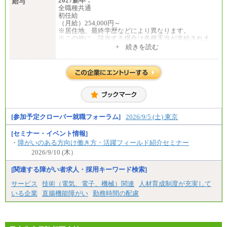
2027新卒：
給与
③月給172,500円以上
全職種共通
④月給23万円～37万円
初任給
⑤月給20万円～25万円
（月給）254,000円～
⑥月給33万円～48万円
※居住地、最終学歴などにより異なります。
⑦月給271,000円以上
※この他に、該当する場合は各種手当が支給されま
⑧～⑮月給200,000円〜月給400,000円
す。
+ 続きを読む
⑯月給185,000円以上
※試用期間中も給与に変更はございません。
⑰月給237,000円以上
⑱月給212,000円以上
中途：
⑲東京：月給202,000 円以上 、京都：月給193,000 円
全職種共通
以上
初任給／月給263,000円～
⑳月給205,000円以上
※居住地、年齢により異なります。
㉑月給185,000 円以上
※この他に、該当する場合は各種手当が支給されま
㉒月給185,000 円以上
す。
㉓月給224,500円以上
※試用期間中も給与に変更はございません
[参加予定クローバー就職フォーラム]
2026/9/5 (土) 東京
※全コース共通※ 能力・経験・勤務地などにより
異なります
※試用期間中も給与に変更はございません。
[セミナー・イベント情報]
・
障がいのある方向け働き方・活躍フィールド紹介セミナー
2026/9/10 (木）
[関連する障がい者求人・採用キーワード検索]
サービス
技術（電気、電子、機械）関連
人材育成制度が充実して
いる企業
直腸機能障がい
勤務時間の配慮