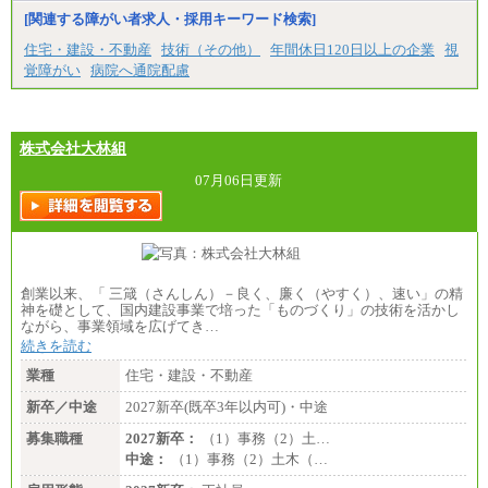
[関連する障がい者求人・採用キーワード検索]
住宅・建設・不動産
技術（その他）
年間休日120日以上の企業
視
覚障がい
病院へ通院配慮
株式会社大林組
07月06日更新
創業以来、「 三箴（さんしん）－良く、廉く（やすく）、速い」の精
神を礎として、国内建設事業で培った「ものづくり」の技術を活かし
ながら、事業領域を広げてき…
続きを読む
業種
住宅・建設・不動産
新卒／中途
2027新卒(既卒3年以内可)・中途
募集職種
2027新卒：
（1）事務（2）土…
中途：
（1）事務（2）土木（…