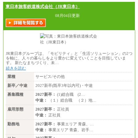
東日本旅客鉄道株式会社（JR東日本）
■（株）JTBグローバルマーケティング＆トラベル
総合職 月給242,000円＋地域間調整給
訪日事業職 月給202,000～227,000円＋地域間調整
08月04日更新
給
※詳細はJTBキャリアサイトよりご確認ください。
■(株)JTBビジネストランスフォーム
総合職 月給205,000～225,000円＋地域間調整給
エリア総合職 月給185,000円＋地域間調整給
※詳細はJTBキャリアサイトよりご確認ください。
JR東日本グループは、「モビリティ」と「生活ソリューション」の2つ
■(株)JTBデータサービス ※2027年新卒募集終了
を軸に、人々の暮らしをより豊かに変えていくことを目指していま
総合職 月給186,000～194,000円＋地域手当
す。 新たなまちづくり、未…
※詳細はJTBキャリアサイトよりご確認ください。
続きを読む
■I&Jデジタルイノベーション(株)
業種
サービス/その他
総合職 月給224,500～242,600円＋地域手当
※詳細はJTBキャリアサイトよりご確認ください。
新卒／中途
2027新卒(既卒3年以内可)・中途
＜有期社員コース＞
募集職種
2027新卒：
(1)総合職 (2…
■(株)JTBビジネストランスフォーム
中途：
（１）総合職 （２）地…
有期契約職 月給185,000～195,000円
※詳細はJTBキャリアサイトよりご確認ください。
雇用形態
2027新卒：
正社員
中途：
正社員
■(株)JTBパブリッシング ※2027年新卒募集終了
総合職 月給241,000円
勤務地
2027新卒：
事業エリア 青森、…
中途：
中途：
事業エリア 青森、岩手…
①月給227,000円以上
②月給212,000円以上