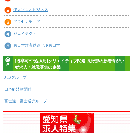
楽天ソシオビジネス
アクセンチュア
ジェイテクト
東日本旅客鉄道（JR東日本）
[既卒可/中途採用]クリエイティブ関連,長野県の新着障がい
者求人・就職募集の企業
JTBグループ
日本経済新聞社
富士通・富士通グループ