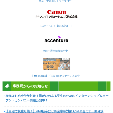
新卒・中途エントリー受付中！
1Dayイベント【8/12〆切！】
全国で通年積極採用中！
【〓SoftBank】「Real Jobセミナー」募集中！
事務局からのお知らせ
2028はじめ全学年対象！障がいのある学生のためのインターンシップ＆オー
プン・カンパニー情報公開中！
【自宅で視聴可能！】2028新卒はじめ全学年対象★WEBセミナー開催決