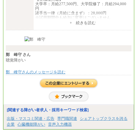
大学卒：月給277,500円、大学院修了：月給294,000
円
諸手当一律（月給に含まず）：28,000円
※試用期間中も給与に変更はございません
中途：
+ 続きを読む
【全職種共通】
月給370,000円～
※経験・能力等を考慮の上、当社規定により決定し
ます。
※試用期間中も給与に変更はございません。
※想定年収 6,000,000円～（住居費補助、子手当など
の各種手当を含む金額です）
鄭 峰守 さん
聴覚障がい
鄭 峰守さんのメッセージを読む
[関連する障がい者求人・採用キーワード検索]
出版・マスコミ関連・広告
専門職関連
シェアトップクラスを誇る
企業
心臓機能障がい
音声入力機器