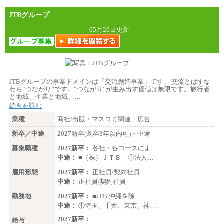
JTBグループ
05月20日更新
JTBグループの事業ドメインは「交流創造事業」です。 交流とはすな
わち“つながり”です。“つながり”が生み出す価値は無限です。旅行者
と地域、企業と地域、…
続きを読む
業種
商社/出版・マスコミ関連・広告…
新卒／中途
2027新卒(既卒3年以内可)・中途
募集職種
2027新卒：
各社・各コースによ…
中途：
■（株）ＪＴＢ ①法人…
雇用形態
2027新卒：
正社員/契約社員
中途：
正社員/契約社員
勤務地
2027新卒：
■JTB 沖縄を除…
中途：
①埼玉、千葉、東京、神…
2027新卒：
給与