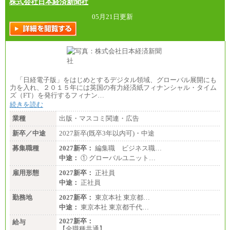
株式会社日本経済新聞社
05月21日更新
「日経電子版」をはじめとするデジタル領域、グローバル展開にも
力を入れ、２０１５年には英国の有力経済紙フィナンシャル・タイム
ズ（FT）を発行するフィナン…
続きを読む
業種
出版・マスコミ関連・広告
新卒／中途
2027新卒(既卒3年以内可)・中途
募集職種
2027新卒：
編集職 ビジネス職…
中途：
① グローバルユニット…
雇用形態
2027新卒：
正社員
中途：
正社員
勤務地
2027新卒：
東京本社 東京都…
中途：
東京本社 東京都千代…
2027新卒：
給与
【全職種共通】