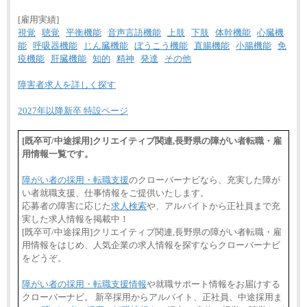
[雇用実績]
視覚
聴覚
平衡機能
音声言語機能
上肢
下肢
体幹機能
心臓機
能
呼吸器機能
じん臓機能
ぼうこう機能
直腸機能
小腸機能
免
疫機能
肝臓機能
知的
精神
発達
その他
障害者求人を詳しく探す
2027年以降新卒 特設ページ
[既卒可/中途採用]クリエイティブ関連,長野県の障がい者転職・雇
用情報一覧です。
障がい者の採用・転職支援
のクローバーナビなら、充実した障が
い者就職支援、仕事情報をご提供いたします。
応募者の障害に応じた
求人検索
や、アルバイトから正社員まで充
実した求人情報を掲載中！
[既卒可/中途採用]クリエイティブ関連,長野県の障がい者転職・雇
用情報をはじめ、人気企業の求人情報を探すならクローバーナビ
をどうぞ。
障がい者の採用・転職支援情報
や就職サポート情報をお届けする
クローバーナビ。 新卒採用からアルバイト、正社員、中途採用ま