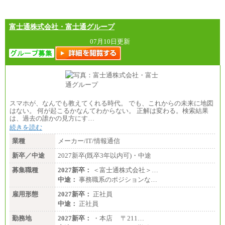
※超過勤務手当：残業時間については全額時間外
手当を支給。
富士通株式会社・富士通グループ
■（株）JTBグローバルマーケティング＆トラベル
総合職 月給242,000円＋地域間調整給
訪日事業職 月給202,000～227,000円＋地域間調整
07月10日更新
給
※詳細はJTBキャリアサイトよりご確認ください。
■(株)JTBビジネストランスフォーム
総合職 月給205,000～225,000円＋地域間調整給
エリア総合職 月給185,000円＋地域間調整給
※詳細はJTBキャリアサイトよりご確認ください。
スマホが、なんでも教えてくれる時代。 でも、これからの未来に地図
■(株)JTBデータサービス ※2027年新卒募集終了
はない。 何が起こるかなんてわからない。 正解は変わる。検索結果
総合職 月給186,000～194,000円＋地域手当
は、過去の誰かの見方にす…
※詳細はJTBキャリアサイトよりご確認ください。
続きを読む
■I&Jデジタルイノベーション(株)
業種
メーカー/IT/情報通信
総合職 月給224,500～242,600円＋地域手当
※詳細はJTBキャリアサイトよりご確認ください。
新卒／中途
2027新卒(既卒3年以内可)・中途
＜有期社員コース＞
募集職種
2027新卒：
＜富士通株式会社＞…
■(株)JTBビジネストランスフォーム
中途：
事務職系のポジションな…
有期契約職 月給185,000～195,000円
※詳細はJTBキャリアサイトよりご確認ください。
雇用形態
2027新卒：
正社員
中途：
正社員
■(株)JTBパブリッシング ※2027年新卒募集終了
総合職 月給241,000円
勤務地
2027新卒：
・本店 〒211…
中途：