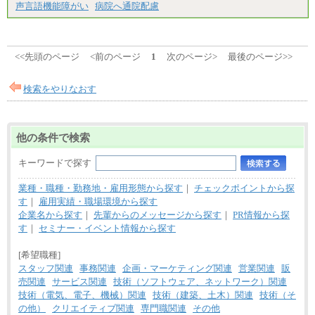
声言語機能障がい
病院へ通院配慮
<<先頭のページ
<前のページ
1
次のページ>
最後のページ>>
検索をやりなおす
他の条件で検索
キーワードで探す
業種・職種・勤務地・雇用形態から探す
｜
チェックポイントから探
す
｜
雇用実績・職場環境から探す
企業名から探す
｜
先輩からのメッセージから探す
｜
PR情報から探
す
｜
セミナー・イベント情報から探す
[希望職種]
スタッフ関連
事務関連
企画・マーケティング関連
営業関連
販
売関連
サービス関連
技術（ソフトウェア、ネットワーク）関連
技術（電気、電子、機械）関連
技術（建築、土木）関連
技術（そ
の他）
クリエイティブ関連
専門職関連
その他