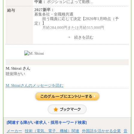
中途：
ポジションによって勤務…
①月給227,000円以上
②月給212,000円以上
2027新卒：
給与
③月給172,500円以上
募集各社・全職種共通
④月給23万円～37万円
担う職責に応じて決定【2026年1月時点（予
⑤月給20万円～25万円
定）】
⑥月給33万円～48万円
月給284,000円または月給315,000円
⑦月給271,000円以上
⑧～⑮月給200,000円〜月給400,000円
※入社後早期から、自律的な業務遂行が求めら
+ 続きを読む
⑯月給185,000円以上
れる職務を担う方については、月額給与315,000円で
⑰月給237,000円以上
す。
⑱月給212,000円以上
なお、高度なスキルや専門性を持ち、より高
⑲東京：月給202,000 円以上 、京都：月給193,000 円
い職責を担う方については、さらに高い金額を個別
以上
に設定します。
⑳月給205,000円以上
※習熟度を上げるための育成が一定期間必要で
㉑月給185,000 円以上
上司の指示に基づき職務を遂行する方については、
M. Shirai さん
㉒月給185,000 円以上
月額給与284,000円となります。
聴覚障がい
㉓月給224,500円以上
※個別に設定する給与については、選考の過程
※全コース共通※ 能力・経験・勤務地などにより
で決定していきます。
異なります
M. Shiraiさんのメッセージを読む
※上記に加え、所定労働時間外に勤務をした場
※試用期間中も給与に変更はございません。
合には、時間外勤務手当を支給します。
※試用期間中も給与に変更はございません。
中途：
＜募集各社・全職種共通＞
月給21万円以上～
※試用期間中の給与に変更はありません。
[関連する障がい者求人・採用キーワード検索]
※経験・能力を考慮し、当社規定により決定いたし
メーカー
技術（電気、電子、機械）関連
外国語を活かせる企業
音
ます。