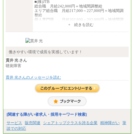
■(株)JTB
総合職 月給242,000円＋地域間調整給
エリア総合職 月給217,000～227,000円＋地域間調
整給
個人専門職 月給202,000～202,000円＋地域間調
整給
+ 続きを読む
※詳細はJTBキャリアサイトよりご確認ください。
■(株)JTB商事
総合職 月給208,000～235,000円
エリア総合職 月給180,000～205,000円＋地域手当
※詳細はJTBキャリアサイトよりご確認ください。
働きやすい環境で成長を実感しています！
■(株)JTBパブリッシング ※2027年新卒募集終了
貫井 光 さん
総合職 月給271,000円
聴覚障害
■(株)JTBビジネストラベルソリューションズ
貫井 光さんのメッセージを読む
総合職 月給220,000～230,000円＋地域間調整給
エリア総合職 月給206,000円～214,000＋地域間調
整給
※詳細はJTBキャリアサイトよりご確認ください。
■(株)JTBコミュニケーションデザイン
総合職 月給230,000円
みなし残業手当：20,000円（一律支給）※みなし
残業手当の残業時間は10.43時間。
[関連する障がい者求人・採用キーワード検索]
※超過勤務手当：みなし残業時間を超える残業時
サービス
販売関連
シェアトップクラスを誇る企業
精神障がい
筆
間に応じて、時間外手当等を支給。
談での対応
エリアサポート職 月給188,000円