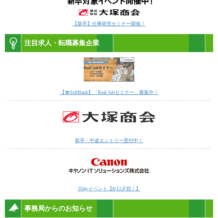
【新卒】仕事研究セミナー開催！
注目求人・転職募集企業
【〓SoftBank】「Real Jobセミナー」募集中！
新卒・中途エントリー受付中！
1Dayイベント【8/12〆切！】
事務局からのお知らせ