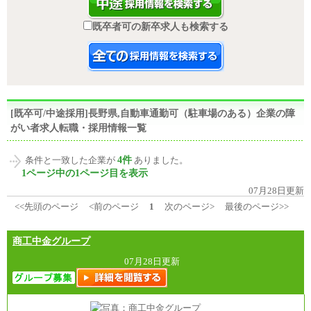
既卒者可の新卒求人も検索する
[既卒可/中途採用]長野県,自動車通勤可（駐車場のある）企業の障
がい者求人転職・採用情報一覧
4件
条件と一致した企業が
ありました。
1ページ中の1ページ目を表示
07月28日更新
<<先頭のページ
<前のページ
1
次のページ>
最後のページ>>
商工中金グループ
07月28日更新