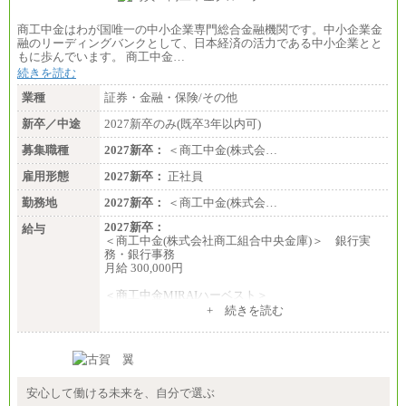
商工中金はわが国唯一の中小企業専門総合金融機関です。中小企業金
融のリーディングバンクとして、日本経済の活力である中小企業とと
もに歩んでいます。 商工中金…
続きを読む
業種
証券・金融・保険/その他
新卒／中途
2027新卒のみ(既卒3年以内可)
募集職種
2027新卒：
＜商工中金(株式会…
雇用形態
2027新卒：
正社員
勤務地
2027新卒：
＜商工中金(株式会…
2027新卒：
給与
＜商工中金(株式会社商工組合中央金庫)＞ 銀行実
務・銀行事務
月給 300,000円
＜商工中金MIRAIハーベスト＞
月給 230,000円
+ 続きを読む
※試用期間中も給与に変更はございません
安心して働ける未来を、自分で選ぶ