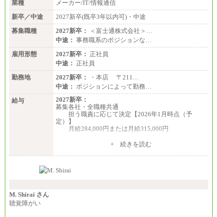
業種
メーカー/IT/情報通信
新卒／中途
2027新卒(既卒3年以内可)・中途
募集職種
2027新卒：
＜富士通株式会社＞…
中途：
事務職系のポジションな…
雇用形態
2027新卒：
正社員
中途：
正社員
勤務地
2027新卒：
・本店 〒211…
中途：
ポジションによって勤務…
2027新卒：
給与
募集各社・全職種共通
担う職責に応じて決定【2026年1月時点（予
定）】
月給284,000円または月給315,000円
※入社後早期から、自律的な業務遂行が求めら
+ 続きを読む
れる職務を担う方については、月額給与315,000円で
す。
なお、高度なスキルや専門性を持ち、より高
い職責を担う方については、さらに高い金額を個別
に設定します。
※習熟度を上げるための育成が一定期間必要で
上司の指示に基づき職務を遂行する方については、
M. Shirai さん
月額給与284,000円となります。
聴覚障がい
※個別に設定する給与については、選考の過程
で決定していきます。