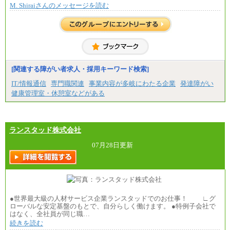
M. Shiraiさんのメッセージを読む
※上記に加え、所定労働時間外に勤務をした場
合には、時間外勤務手当を支給します。
※試用期間中も給与に変更はございません。
中途：
＜募集各社・全職種共通＞
月給21万円以上～
※試用期間中の給与に変更はありません。
[関連する障がい者求人・採用キーワード検索]
※経験・能力を考慮し、当社規定により決定いたし
IT/情報通信
専門職関連
事業内容が多岐にわたる企業
発達障がい
ます。
健康管理室・休憩室などがある
ランスタッド株式会社
07月28日更新
●世界最大級の人材サービス企業ランスタッドでのお仕事！ ∟グ
ローバルな安定基盤のもとで、自分らしく働けます。 ●特例子会社で
はなく、全社員が同じ職…
続きを読む