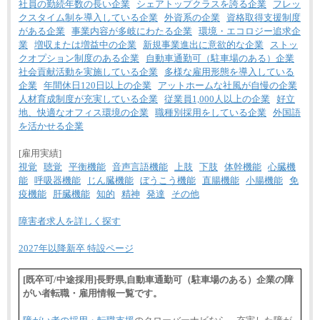
社員の勤続年数の長い企業
シェアトップクラスを誇る企業
フレッ
クスタイム制を導入している企業
外資系の企業
資格取得支援制度
がある企業
事業内容が多岐にわたる企業
環境・エコロジー追求企
業
増収または増益中の企業
新規事業進出に意欲的な企業
ストッ
クオプション制度のある企業
自動車通勤可（駐車場のある）企業
社会貢献活動を実施している企業
多様な雇用形態を導入している
企業
年間休日120日以上の企業
アットホームな社風が自慢の企業
人材育成制度が充実している企業
従業員1,000人以上の企業
好立
地、快適なオフィス環境の企業
職種別採用をしている企業
外国語
を活かせる企業
[雇用実績]
視覚
聴覚
平衡機能
音声言語機能
上肢
下肢
体幹機能
心臓機
能
呼吸器機能
じん臓機能
ぼうこう機能
直腸機能
小腸機能
免
疫機能
肝臓機能
知的
精神
発達
その他
障害者求人を詳しく探す
2027年以降新卒 特設ページ
[既卒可/中途採用]長野県,自動車通勤可（駐車場のある）企業の障
がい者転職・雇用情報一覧です。