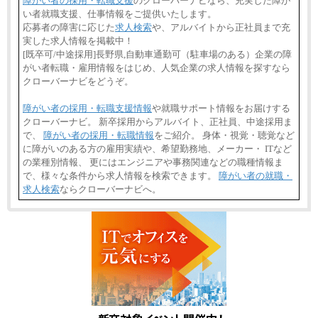
障がい者の採用・転職支援
のクローバーナビなら、充実した障が
い者就職支援、仕事情報をご提供いたします。
応募者の障害に応じた
求人検索
や、アルバイトから正社員まで充
実した求人情報を掲載中！
[既卒可/中途採用]長野県,自動車通勤可（駐車場のある）企業の障
がい者転職・雇用情報をはじめ、人気企業の求人情報を探すなら
クローバーナビをどうぞ。
障がい者の採用・転職支援情報
や就職サポート情報をお届けする
クローバーナビ。 新卒採用からアルバイト、正社員、中途採用ま
で、
障がい者の採用・転職情報
をご紹介。 身体・視覚・聴覚など
に障がいのある方の雇用実績や、希望勤務地、メーカー・ ITなど
の業種別情報、 更にはエンジニアや事務関連などの職種情報ま
で、様々な条件から求人情報を検索できます。
障がい者の就職・
求人検索
ならクローバーナビへ。