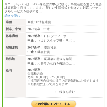
リコージャパンは、SDGsを経営の中心に据え、事業活動を通じた社会
課題解決を目指しています。 新しい生活様式や働き方に対応したデジ
タルサービスを提供する…
続きを読む
業種
商社/IT/情報通信
新卒／中途
2027新卒・中途
募集職種
2027新卒：
(1)スタッフ、サ…
中途：
（１）スタッフ職・サポ…
雇用形態
2027新卒：
嘱託社員
中途：
嘱託社員
勤務地
2027新卒：
応募者の意向を確認…
中途：
応募者の意向を確認の上…
2027新卒：
給与
全職種共通
月給 180,000円～250,000円
※採用選考合格後の採用内定通知時にお伝えします
※勤務地によって異なります
中途：
+ 続きを読む
全職種共通
月給 200,000円～250,000円
入社時の処遇は経験・能力を考慮の上、当社規程に
より決定します。