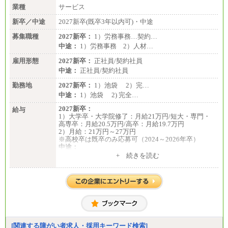
業種
サービス
新卒／中途
2027新卒(既卒3年以内可)・中途
募集職種
2027新卒：
1）労務事務…契約…
中途：
1）労務事務 2）人材…
雇用形態
2027新卒：
正社員/契約社員
中途：
正社員/契約社員
勤務地
2027新卒：
1）池袋 2）完…
中途：
1）池袋 2) 完全…
2027新卒：
給与
1）大学卒・大学院修了：月給21万円/短大・専門・
高専卒：月給20.5万円/高卒：月給19.7万円
2）月給：21万円～27万円
※高校卒は既卒のみ応募可（2024～2026年卒）
中途：
1）月給：21万円～25万円
+ 続きを読む
2）月給：21万円～27万円
[関連する障がい者求人・採用キーワード検索]