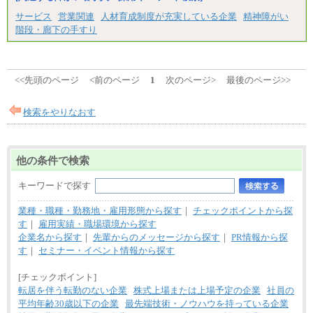
サービス
営業関連
人材育成制度が充実している企業
精神障がい
階段・廊下の手すり
<<先頭のページ
<前のページ
1
次のページ>
最後のページ>>
検索をやりなおす
他の条件で検索
キーワードで探す
業種・職種・勤務地・雇用形態から探す
｜
チェックポイントから探
す
｜
雇用実績・職場環境から探す
企業名から探す
｜
先輩からのメッセージから探す
｜
PR情報から探
す
｜
セミナー・イベント情報から探す
[チェックポイント]
転居を伴う転勤のない企業
株式上場または上場予定の企業
社員の
平均年齢30歳以下の企業
最先端技術・ノウハウを持っている企業