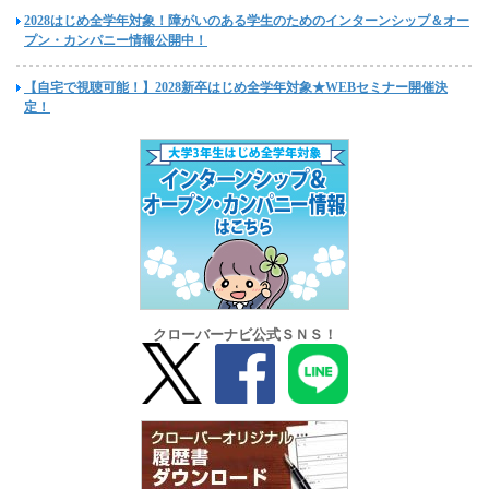
2028はじめ全学年対象！障がいのある学生のためのインターンシップ＆オー
プン・カンパニー情報公開中！
【自宅で視聴可能！】2028新卒はじめ全学年対象★WEBセミナー開催決
定！
クローバーナビ公式ＳＮＳ！