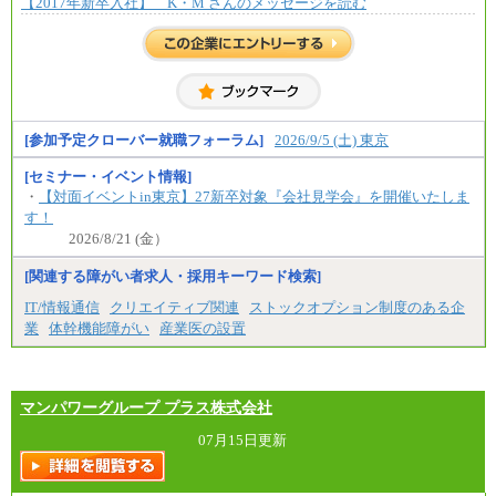
【2017年新卒入社】 K・M さんのメッセージを読む
⑨月給：250,000円～330,000円
※経験、能力等を考慮の上、当社規定により決定
※試用期間中も給与に変更はございません。
[参加予定クローバー就職フォーラム]
2026/9/5 (土) 東京
[セミナー・イベント情報]
・
【対面イベントin東京】27新卒対象『会社見学会』を開催いたしま
す！
2026/8/21 (金）
[関連する障がい者求人・採用キーワード検索]
IT/情報通信
クリエイティブ関連
ストックオプション制度のある企
業
体幹機能障がい
産業医の設置
マンパワーグループ プラス株式会社
07月15日更新