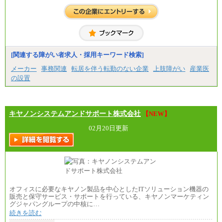
【総合職】
・大学卒：月給253,500円
・修士卒：月給261,500円
・博士卒：月給270,500円
※2025年度実績
※試用期間3か月中も給与に変更はございません
中途：
[関連する障がい者求人・採用キーワード検索]
全職種共通
最低月給200,000円以上
メーカー
事務関連
転居を伴う転勤のない企業
上肢障がい
産業医
※試用期間中も給与に変更はございません
の設置
キヤノンシステムアンドサポート株式会社
【NEW】
02月20日更新
オフィスに必要なキヤノン製品を中心としたITソリューション機器の
販売と保守サービス・サポートを行っている、キヤノンマーケティン
グジャパングループの中核に…
続きを読む