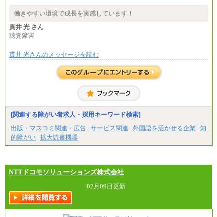
エリア総合職 月給180,000～205,000円＋地域手当
※詳細はJTBキャリアサイトよりご確認ください。
働きやすい環境で成長を実感しています！
■(株)JTBパブリッシング ※2027年新卒募集終了
貫井 光 さん
総合職 月給271,000円
聴覚障害
■(株)JTBビジネストラベルソリューションズ
貫井 光さんのメッセージを読む
総合職 月給220,000～230,000円＋地域間調整給
エリア総合職 月給206,000円～214,000＋地域間調
整給
※詳細はJTBキャリアサイトよりご確認ください。
■(株)JTBコミュニケーションデザイン
総合職 月給230,000円
みなし残業手当：20,000円（一律支給）※みなし
残業手当の残業時間は10.43時間。
[関連する障がい者求人・採用キーワード検索]
※超過勤務手当：みなし残業時間を超える残業時
出版・マスコミ関連・広告
サービス関連
外国語を活かせる企業
知
間に応じて、時間外手当等を支給。
的障がい
拡大読書機器
エリアサポート職 月給188,000円
※超過勤務手当：残業時間については全額時間外
手当を支給。
NTTドコモソリューションズ株式会社
■（株）JTBグローバルマーケティング＆トラベル
総合職 月給242,000円＋地域間調整給
訪日事業職 月給202,000～227,000円＋地域間調整
02月09日更新
給
※詳細はJTBキャリアサイトよりご確認ください。
■(株)JTBビジネストランスフォーム