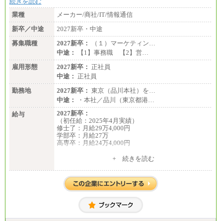
続きを読む
業種
メーカー/商社/IT/情報通信
新卒／中途
2027新卒・中途
募集職種
2027新卒：
（１）マーケティン…
中途：
【1】事務職 【2】営…
雇用形態
2027新卒：
正社員
中途：
正社員
勤務地
2027新卒：
東京（品川本社）を…
中途：
・本社／品川（東京都港…
2027新卒：
給与
（初任給：2025年4月実績）
修士了：月給29万4,000円
学部卒：月給27万
高専卒：月給24万4,000円
+ 続きを読む
中途：
月給 250,000円～350,000円
想定年収 420万円～600万円
入社時の処遇（基本給・賞与）は経験・スキルを考
慮の上、当社規程に従い決定いたします。
経験・スキルによっては、記載額を超える場合もあ
ります。
※試用期間中も給与に変更はございません。