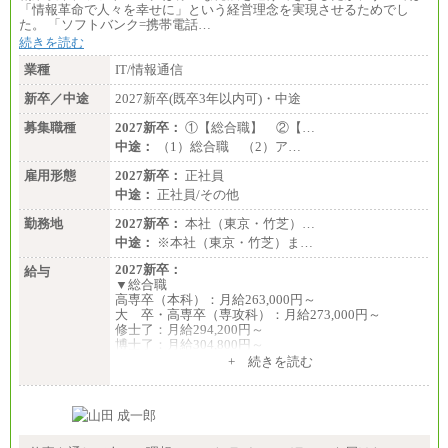
（４）
「情報革命で人々を幸せに」という経営理念を実現させるためでし
月給：201,000円～
た。 「ソフトバンク=携帯電話…
想定年収：360万円～680万円
続きを読む
年収例：
・520万円/32歳・月給29万円
業種
IT/情報通信
年収例は賞与含む、残業代・家族手当含まず
新卒／中途
2027新卒(既卒3年以内可)・中途
※キャリアや能力等を考慮の上、当社規定により確
募集職種
2027新卒：
①【総合職】 ②【…
定します
中途：
（1）総合職 （2）ア…
※残業手当：別途支給
※固定給に固定残業代含まず
雇用形態
2027新卒：
正社員
※試用期間中も給与に変更なし
中途：
正社員/その他
勤務地
2027新卒：
本社（東京・竹芝）…
中途：
※本社（東京・竹芝）ま…
2027新卒：
給与
▼総合職
高専卒（本科）：月給263,000円～
大 卒・高専卒（専攻科）：月給273,000円～
修士了：月給294,200円～
博士了：月給304,800円～
+ 続きを読む
※卓越した能力、高度な技術や実績をお持ちの方
で、それらを入社後の実業務において発揮できると
認められる場合は、 上記の給与に関わらず個別設定
することがあります