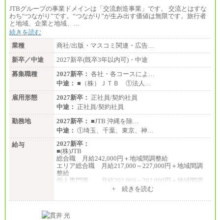
JTBグループの事業ドメインは「交流創造事業」です。 交流とはすな
わち“つながり”です。“つながり”が生み出す価値は無限です。旅行者
と地域、企業と地域、…
続きを読む
業種
商社/出版・マスコミ関連・広告…
新卒／中途
2027新卒(既卒3年以内可)・中途
募集職種
2027新卒：
各社・各コースによ…
中途：
■（株）ＪＴＢ ①法人…
雇用形態
2027新卒：
正社員/契約社員
中途：
正社員/契約社員
勤務地
2027新卒：
■JTB 沖縄を除…
中途：
①埼玉、千葉、東京、神…
2027新卒：
給与
■(株)JTB
総合職 月給242,000円＋地域間調整給
エリア総合職 月給217,000～227,000円＋地域間調
整給
個人専門職 月給202,000～202,000円＋地域間調
整給
+ 続きを読む
※詳細はJTBキャリアサイトよりご確認ください。
■(株)JTB商事
総合職 月給208,000～235,000円