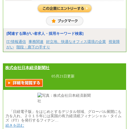
中途：
⑱月給212,000円以上
月給（本社）：213,030円＋諸手当
⑲東京：月給202,000 円以上 、京都：月給193,000 円
月給（支店）：164,920円～189,700円＋諸手当
以上
※試用期間中も給与に変更はございません。
⑳月給205,000円以上
※上記はフルタイム勤務で残業ゼロの場合の標準的
㉑月給185,000 円以上
な月額モデルとして掲載。
㉒月給185,000 円以上
※上記のほか、ボーナス支給あり
㉓月給224,500円以上
年収（本社）：330万～380万（フルタイムで標準的
[関連する障がい者求人・採用キーワード検索]
※全コース共通※ 能力・経験・勤務地などにより
なボーナス込みの金額です。上限金額は全社平均20
異なります
時間の残業込み）
IT/情報通信
事務関連
好立地、快適なオフィス環境の企業
視覚障
※試用期間中も給与に変更はございません。
年収（支店）：260万～340万（フルタイムで標準的
がい
階段・廊下の手すり
なボーナス込みの金額です。上限金額は全社平均20
時間の残業込み）
※年1回評価に応じて昇給有り。(上限あり)
※雇用形態についての補足：事務系職務限定の正社
員となります
株式会社日本経済新聞社
05月21日更新
「日経電子版」をはじめとするデジタル領域、グローバル展開にも
力を入れ、２０１５年には英国の有力経済紙フィナンシャル・タイム
ズ（FT）を発行するフィナン…
続きを読む