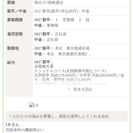
業種
商社/IT/情報通信
新卒／中途
2027新卒(既卒1年以内可)・中途
募集職種
2027新卒：
１ 営業職 ２ 技…
中途：
事務職
雇用形態
2027新卒：
正社員
中途：
正社員
勤務地
2027新卒：
本社 東京都港区港…
中途：
本社 東京都港区港南2…
2027新卒：
給与
全職種共通
ナショナルコース(全国勤務可能なコース)
大学院卒 月給278,000円／大学卒 月給260,000円／短
大・高専・専門卒 月給235,000円
※試用期間中も給与に変更はございません
+ 続きを読む
エリアコース(一定地域であれば移動可能なコース)
大学院卒 月給264,000円／大学卒 月給250,000円／短
大・高専・専門卒 月給225,000円
※試用期間中も給与に変更はございません
中途：
月給：250,000円～400,000円
一人ひとりの強みを尊重し、成長を後押ししてくれる会社
想定年収：4,000,000円～6,000,000円
※試用期間中も給与に変更はございません。
I.R さん
四肢体幹の機能障がい