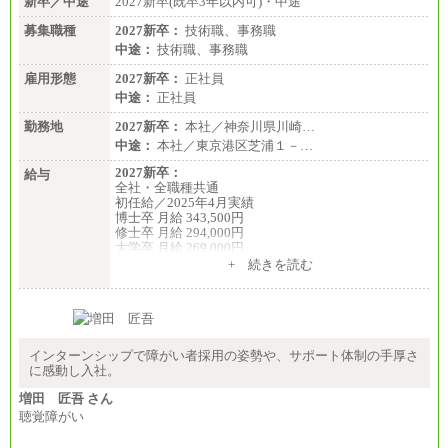
新卒／中途
2027新卒(既卒3年以内可)・中途
募集職種
2027新卒：
技術職、事務職
中途：
技術職、事務職
雇用形態
2027新卒：
正社員
中途：
正社員
勤務地
2027新卒：
本社／神奈川県川崎…
中途：
本社／東京港区芝浦１－…
2027新卒：
給与
全社・全職種共通
初任給／2025年4月実績
博士卒 月給 343,500円
修士卒 月給 294,000円
大学卒 月給 269,000円
※試用期間の給与に変更はございません
+ 続きを読む
中途：
経験・能力を考慮し、下記を下限として決定しま
す。
2025年新卒初任給 大学卒／月給 大学卒269,000円
インターンシップで障がい者採用の姿勢や、サポート体制の手厚さ
に感動し入社。
増田 匠吾 さん
聴覚障がい