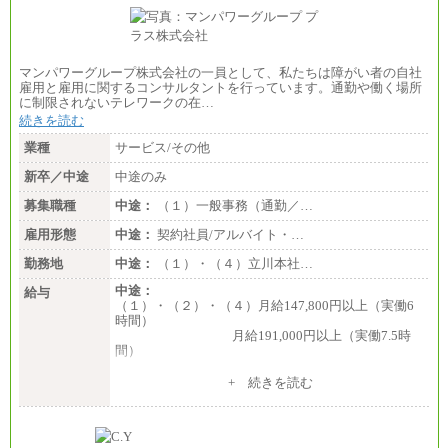
マンパワーグループ株式会社の一員として、私たちは障がい者の自社
雇用と雇用に関するコンサルタントを行っています。通勤や働く場所
に制限されないテレワークの在…
続きを読む
業種
サービス/その他
新卒／中途
中途のみ
募集職種
中途：
（１）一般事務（通勤／…
雇用形態
中途：
契約社員/アルバイト・…
勤務地
中途：
（１）・（４）立川本社…
中途：
給与
（１）・（２）・（４）月給147,800円以上（実働6
時間）
月給191,000円以上（実働7.5時
間）
（３）月給191,000円以上（実働7.5時間）
+ 続きを読む
（５）月給147,800円以上（実働6時間）
-----
時給 1,226円（実働4.5時間）