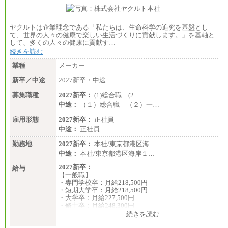
ヤクルトは企業理念である「私たちは、生命科学の追究を基盤とし
て、世界の人々の健康で楽しい生活づくりに貢献します。」を基軸と
して、多くの人々の健康に貢献す…
続きを読む
業種
メーカー
新卒／中途
2027新卒・中途
募集職種
2027新卒：
(1)総合職 (2…
中途：
（１）総合職 （２）一…
雇用形態
2027新卒：
正社員
中途：
正社員
勤務地
2027新卒：
本社/東京都港区海…
中途：
本社/東京都港区海岸１…
2027新卒：
給与
【一般職】
・専門学校卒：月給218,500円
・短期大学卒：月給218,500円
・大学卒：月給227,500円
・修士卒：月給248,300円
・博士卒：月給257,300円
+ 続きを読む