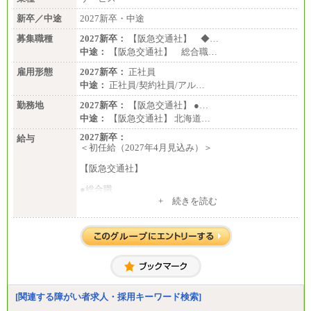
新卒／中途
2027新卒・中途
募集職種
2027新卒：
【阪急交通社】 ◆…
中途：
【阪急交通社】 総合職…
雇用形態
2027新卒：
正社員
中途：
正社員/契約社員/アル…
勤務地
2027新卒：
【阪急交通社】 ●…
中途：
【阪急交通社】 北海道…
2027新卒：
給与
＜初任給（2027年4月見込み）＞
【阪急交通社】
●総合職
・大学・院卒
+ 続きを読む
月給250,000円(※1)、247,000円(※2)、242,000円
(※3)、239,000円(※4)、237,000円（※5）
・専門・短大卒
月給229,500円(※1)、226,500円(※2)、221,500円
(※3)、218,500円(※4)、216,500円（※5）
※1…東京都、埼玉県、千葉県、神奈川県
※2…大阪府、京都府、兵庫県、滋賀県
[関連する障がい者求人・採用キーワード検索]
※3…愛知県、静岡県