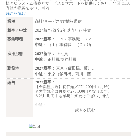
様々なシステム構築とサービス＆サポートを提供しており、全国に130
万社の顧客をもつ、国内…
続きを読む
業種
商社/サービス/IT/情報通信
新卒／中途
2027新卒(既卒2年以内可)・中途
募集職種
2027新卒：
（１）事務職 （２…
中途：
（１）事務職 （２）物…
雇用形態
2027新卒：
正社員
中途：
正社員/契約社員
勤務地
2027新卒：
東京（飯田橋、菊川…
中途：
東京（飯田橋、菊川、西…
2027新卒：
給与
【全職種共通】初任給／274,000円（月給）
※大学院卒は月給が278,000円となります。
※試用期間中も給与に変更はございません
中途：
（１）～（４）274,000円（月給）～
+ 続きを読む
（５）235,000円（月給）～
※経験・年齢などを考慮のうえ、当社規程により優
遇します。
※業務内容・勤務形態に応じて、上記給与の範囲内
でご相談をさせていただく事があります