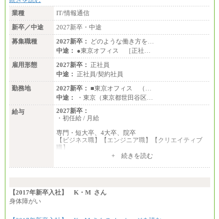
業種
IT/情報通信
新卒／中途
2027新卒・中途
募集職種
2027新卒：
どのような働き方を…
中途：
●東京オフィス ［正社…
雇用形態
2027新卒：
正社員
中途：
正社員/契約社員
勤務地
2027新卒：
■東京オフィス （…
中途：
・東京（東京都世田谷区…
2027新卒：
給与
・初任給 / 月給
専門・短大卒、4大卒、院卒
【ビジネス職】【エンジニア職】【クリエイティブ
職】
一律：225,000円
+ 続きを読む
※試用期間中も給与に変更はございません 。
中途：
①月給：270,000円～320,000円
②④⑦⑩月給：225,000円～270,000円
【2017年新卒入社】 K・M さん
③月給：250,000円～300,000円
身体障がい
⑤⑥月給：225,000円～300,000円
⑧月給：240,000円～285,000円