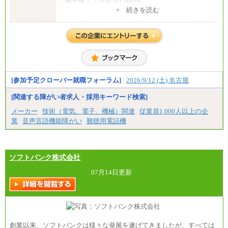
・修士修了／月給301,000円
・大学卒／月給282,000円
+ 続きを読む
・高専卒（専攻科）／月給282,000円
・高専卒（本科）／月給256,000円
一般事務職
・博士修了、修士修了、大学卒／月給206,400円
・高専卒（専攻科）／月給206,400円
・高専卒（本科）月給197,800円
・短大卒／月給197,800円
・専門卒（2年）／月給197,800円
[参加予定クローバー就職フォーラム]
2026/9/12 (土) 名古屋
※試用期間中も給与に変更はございません。
[関連する障がい者求人・採用キーワード検索]
中途：
メーカー
技術（電気、電子、機械）関連
従業員1,000人以上の企
（１）（２）
業
音声言語機能障がい
難聴用電話機
月給：270,000円～
想定年収：490万円～1,100万円
年収例：
・610万円/28歳・月給34万円
・1,090万円/38歳・月給59万円 *残業代・家族手当
ソフトバンク株式会社
対象外
07月14日更新
（３）
月給：190,000円～
想定年収：340万円～610万円
年収例：
・460万円/28歳・月給26万円
・520万円/32歳・月給29万円
創業以来、ソフトバンクは様々な発展を遂げてきましたが、すべては