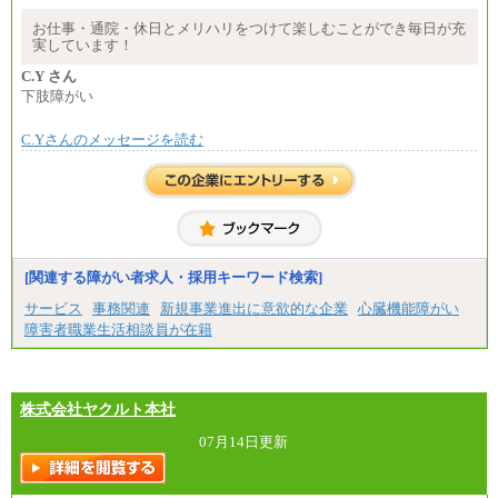
※基本給に加算して以下手当有（いずれも時
間額換算額）
お仕事・通院・休日とメリハリをつけて楽しむことができ毎日が充
・退職金相当手当 37円
実しています！
・賞与相当手当 127円
合計時給額 1,390円
C.Y さん
下肢障がい
※全ての求人において試用期間中も給与に変更はご
ざいません。
C.Yさんのメッセージを読む
[関連する障がい者求人・採用キーワード検索]
サービス
事務関連
新規事業進出に意欲的な企業
心臓機能障がい
障害者職業生活相談員が在籍
株式会社ヤクルト本社
07月14日更新