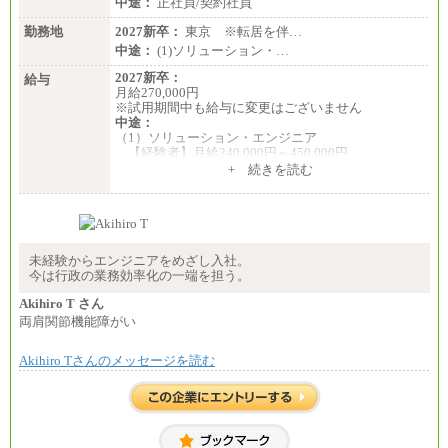
中途：
正社員/契約社員
【阪急交通社】
◆正社員/総合職
勤務地
2027新卒：
東京 ※転居を伴…
月給250,000円～(※1)、247,000円～(※2)、242,000円
中途：
(1)ソリューション・…
～(※3)、239,000円～(※4)、237,000円～（※5）
・月給は一律地域手当を含んだ金額を表示
2027新卒：
給与
（※1…36,000円、※2…33,000円、※3…28,000円、
月給270,000円
※4…25,000円、※5…23,000円）
※試用期間中も給与に変更はございません
・試用期間中も給与変更なし
中途：
（1）ソリューション・エンジニア
◆正社員/基幹職
【経験者】月給240,000円～450,000円
〈東京・神奈川〉月給219,000 円～ 〈大阪・兵庫〉
※地域や業務内容によって変動があります
+ 続きを読む
月給209,000 円～
【未経験者】月給210,000円～340,000円
〈愛知〉月給194,500 円～ 〈福岡〉月給185,000 円～
※地域や業務内容によって変動があります
・一律地域手当なし
・試用期間中も給与変更なし
（2）一般事務
月給210,000円～350,000円
◆契約社員
※地域や業務内容によって変動があります
未経験からエンジニアをめざし入社。
月給187,500円～(※1)、184,000円～(※2)、180,500円
今は行政の業務効率化の一端を担う。
～(※3)、170,500～(※4)、168,000円～（※5）
（3）庶務/軽作業
月給220,000円～250,000円
Akihiro T さん
※1…東京都、埼玉県、千葉県、神奈川県
両肩関節機能障がい
※2…大阪府、京都府、兵庫県、滋賀県
※試用期間中も給与に変更はございません
※3…愛知県、静岡県
※4…北海道、宮城県、栃木県、群馬県、長野県、新
Akihiro Tさんのメッセージを読む
潟県、富山県、石川県、岡山県、広島県、山口県、
香川県、福岡県
※5…青森県、鳥取県、島根県、愛媛県、高知県、大
分県、長崎県、熊本県、宮崎県、鹿児島県、沖縄
県、福島県、山形県