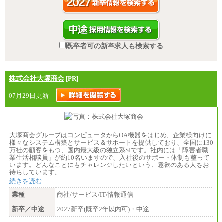
既卒者可の新卒求人も検索する
株式会社大塚商会
[PR]
07月29日更新
大塚商会グループはコンピュータからOA機器をはじめ、企業様向けに
様々なシステム構築とサービス＆サポートを提供しており、全国に130
万社の顧客をもつ、国内最大級の独立系SIです。社内には「障害者職
業生活相談員」が約10名いますので、入社後のサポート体制も整って
います。どんなことにもチャレンジしたいという、意欲のある人をお
待ちしています。…
続きを読む
業種
商社/サービス/IT/情報通信
新卒／中途
2027新卒(既卒2年以内可)・中途