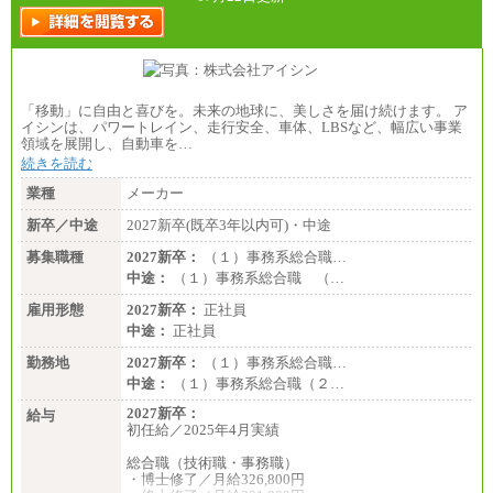
「移動」に自由と喜びを。未来の地球に、美しさを届け続けます。 ア
イシンは、パワートレイン、走行安全、車体、LBSなど、幅広い事業
領域を展開し、自動車を…
続きを読む
業種
メーカー
新卒／中途
2027新卒(既卒3年以内可)・中途
募集職種
2027新卒：
（１）事務系総合職…
中途：
（１）事務系総合職 （…
雇用形態
2027新卒：
正社員
中途：
正社員
勤務地
2027新卒：
（１）事務系総合職…
中途：
（１）事務系総合職（２…
2027新卒：
給与
初任給／2025年4月実績
総合職（技術職・事務職）
・博士修了／月給326,800円