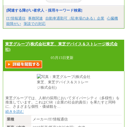
◆パート・アルバイト
時給制：最低時給額 1,050円～ ※勤務地により異な
[関連する障がい者求人・採用キーワード検索]
る。
IT/情報通信
事務関連
自動車通勤可（駐車場のある）企業
心臓機
【エアサーブ】
能障がい
筆談での対応
月給223,000円～
・試用期間中も給与変更なし
東芝グループ(株式会社東芝、東芝デバイス＆ストレージ株式会
社)
05月15日更新
東芝グループでは、人材の採用においてダイバーシティ（多様性）を
推進しています。これはCSR（企業の社会的責任）を果たすと同時
に、さまざまな個性・価値観を…
続きを読む
業種
メーカー/IT/情報通信