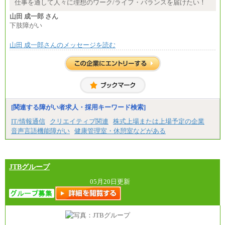
▼アソシエイト職
仕事を通して人々に理想のワーク/ライフ・バランスを届けたい！
月給235,000円
山田 成一郎 さん
全職種2025年度実績
下肢障がい
※営業職に支給するインセンティブは除く
山田 成一郎さんのメッセージを読む
※試用期間中も給与に変更はございません
中途：
基本月給／20万5000円以上(正社員・準社員）
※経験、能力を考慮の上、当社規定により優遇
いたします
※自己成長支援金(10,000円）を含む
※別途、Workstyle支援金(月額4,000円）
[関連する障がい者求人・採用キーワード検索]
IT/情報通信
クリエイティブ関連
株式上場または上場予定の企業
音声言語機能障がい
健康管理室・休憩室などがある
JTBグループ
05月20日更新