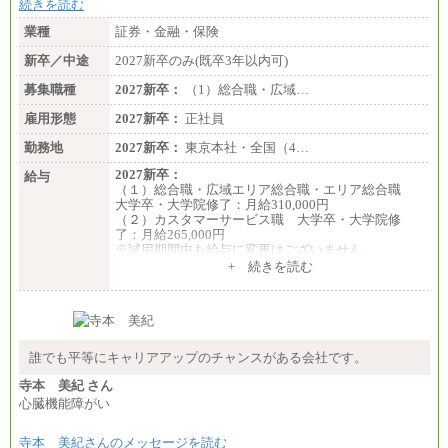
続きを読む
業種
証券・金融・保険
新卒／中途
2027新卒のみ(既卒3年以内可)
募集職種
2027新卒：
（1）総合職・広域…
雇用形態
2027新卒：
正社員
勤務地
2027新卒：
東京本社・全国（4…
2027新卒：
給与
（１）総合職・広域エリア総合職・エリア総合職
大学卒・大学院修了：月給310,000円
（２）カスタマーサービス職 大学卒・大学院修
了：月給265,000円
※試用期間中も給与に変更はございません
+ 続きを読む
誰でも平等にキャリアアップのチャンスがある会社です。
寺本 美紀 さん
心臓機能障がい
寺本 美紀さんのメッセージを読む