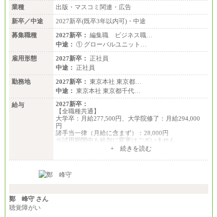
業種
出版・マスコミ関連・広告
新卒／中途
2027新卒(既卒3年以内可)・中途
募集職種
2027新卒：
編集職 ビジネス職…
中途：
① グローバルユニット…
雇用形態
2027新卒：
正社員
中途：
正社員
勤務地
2027新卒：
東京本社 東京都…
中途：
東京本社 東京都千代…
2027新卒：
給与
【全職種共通】
大学卒：月給277,500円、大学院修了：月給294,000
円
諸手当一律（月給に含まず）：28,000円
※試用期間中も給与に変更はございません
中途：
+ 続きを読む
【全職種共通】
月給370,000円～
※経験・能力等を考慮の上、当社規定により決定し
ます。
※試用期間中も給与に変更はございません。
※想定年収 6,000,000円～（住居費補助、子手当など
の各種手当を含む金額です）
鄭 峰守 さん
聴覚障がい