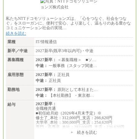
総合職 月給205,000～225,000円＋地域間調整給
エリア総合職 月給185,000円＋地域間調整給
※詳細はJTBキャリアサイトよりご確認ください。
私たちNTTドコモソリューションズは、「心をつなぐ、社会をつな
■(株)JTBデータサービス ※2027年新卒募集終了
ぐ」をスローガンに、便利で安心、より楽しく、温もりのある豊かな
総合職 月給186,000～194,000円＋地域手当
コミュニケーション社会の実現…
※詳細はJTBキャリアサイトよりご確認ください。
続きを読む
■I&Jデジタルイノベーション(株)
業種
IT/情報通信
総合職 月給224,500～242,600円＋地域手当
※詳細はJTBキャリアサイトよりご確認ください。
新卒／中途
2027新卒(既卒3年以内可)・中途
＜有期社員コース＞
募集職種
2027新卒：
＜募集職種＞ ■ソ…
■(株)JTBビジネストランスフォーム
中途：
一般事務（スタッフ関連…
有期契約職 月給185,000～195,000円
※詳細はJTBキャリアサイトよりご確認ください。
雇用形態
2027新卒：
正社員
中途：
正社員
■(株)JTBパブリッシング ※2027年新卒募集終了
総合職 月給241,000円
勤務地
2027新卒：
原則として本社また…
中途：
中途：
【本社勤務】 ・東京都…
①月給227,000円以上
②月給212,000円以上
2027新卒：
給与
③月給172,500円以上
全職種共通
④月給23万円～37万円
■初任給月給（2026年4月末予定）※
⑤月給20万円～25万円
修士了_本社：312,000円_支店：266,620円
⑥月給33万円～48万円
大学卒_本社：300,000円_支店：254,620円
⑦月給271,000円以上
専門・高専卒_本社：282,000円_支店：236,620円
⑧～⑮月給200,000円〜月給400,000円
+ 続きを読む
⑯月給185,000円以上
※専門性に応じた高い給与水準の採用も実施
⑰月給237,000円以上