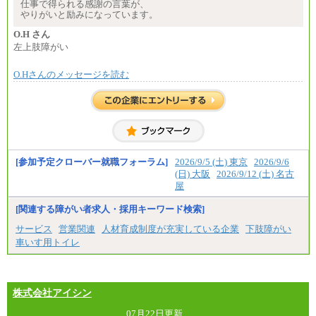
※試用期間中も給与に変更はございません
仕事で得られる感謝の言葉が、
やりがいと励みになっています。
O.H さん
左上肢障がい
O.Hさんのメッセージを読む
[参加予定クローバー就職フォーラム]
2026/9/5 (土) 東京
2026/9/6
(日) 大阪
2026/9/12 (土) 名古
屋
[関連する障がい者求人・採用キーワード検索]
サービス
営業関連
人材育成制度が充実している企業
下肢障がい
車いす用トイレ
株式会社アイシン
07月22日更新