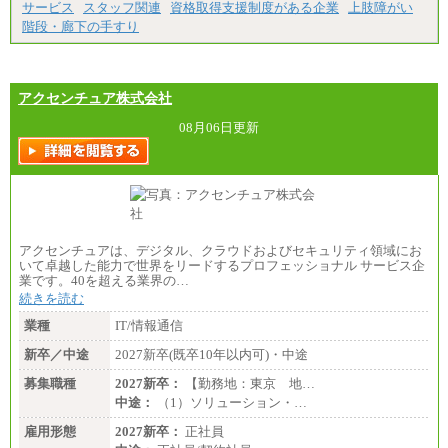
※4…北海道、宮城県、栃木県、群馬県、長野県、新
サービス
スタッフ関連
資格取得支援制度がある企業
上肢障がい
潟県、富山県、石川県、岡山県、広島県、山口県、
階段・廊下の手すり
香川県、福岡県
※5…青森県、鳥取県、島根県、愛媛県、高知県、大
分県、長崎県、熊本県、宮崎県、鹿児島県、沖縄
県、福島県、山形県
・月給には一律地域手当を含んだ金額を表示
アクセンチュア株式会社
（一律地域手当：※1…36,000円、※2…33,000円、
※3…28,000円、※4…25,000円、※5…23,000円）
08月06日更新
・試用期間中も給与変更なし
●基幹職（地域限定社員）
・大学・院卒／月給185,000 円～219,000 円 ※勤務地
により異なる。
〈東京・神奈川〉219,000 円
〈大阪・兵庫〉209,000 円
アクセンチュアは、デジタル、クラウドおよびセキュリティ領域にお
〈愛知〉194,500 円 〈福岡〉1
いて卓越した能力で世界をリードするプロフェッショナル サービス企
85,000 円
業です。40を超える業界の…
続きを読む
・専門・短大卒／月給185,000 円～210,000 円 ※勤務
地により異なる。
業種
IT/情報通信
〈東京・神奈川〉210,000 円
〈大阪・兵庫〉200,000 円
新卒／中途
2027新卒(既卒10年以内可)・中途
〈愛知〉194,500 円 〈福
岡〉185,000円
募集職種
2027新卒：
【勤務地：東京 地…
中途：
（1）ソリューション・…
※基本給のみ（地域手当なし）
※試用期間中も給与変更なし
雇用形態
2027新卒：
正社員
中途：