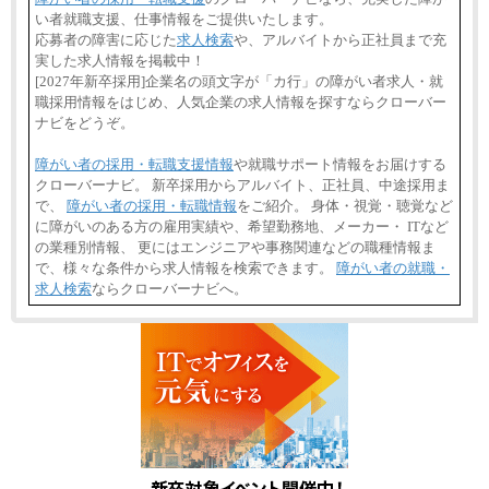
い者就職支援、仕事情報をご提供いたします。
応募者の障害に応じた
求人検索
や、アルバイトから正社員まで充
実した求人情報を掲載中！
[2027年新卒採用]企業名の頭文字が「カ行」の障がい者求人・就
職採用情報をはじめ、人気企業の求人情報を探すならクローバー
ナビをどうぞ。
障がい者の採用・転職支援情報
や就職サポート情報をお届けする
クローバーナビ。 新卒採用からアルバイト、正社員、中途採用ま
で、
障がい者の採用・転職情報
をご紹介。 身体・視覚・聴覚など
に障がいのある方の雇用実績や、希望勤務地、メーカー・ ITなど
の業種別情報、 更にはエンジニアや事務関連などの職種情報ま
で、様々な条件から求人情報を検索できます。
障がい者の就職・
求人検索
ならクローバーナビへ。