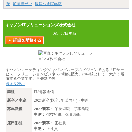
業
聴覚障がい
病院へ通院配慮
キヤノンITソリューションズ株式会社
08月07日更新
キヤノンマーケティングジャパングループのビジョンである「ITサー
ビス、ソリューションビジネスの強化拡大」の中核として、大きく飛
躍する企業です。最先端の技…
続きを読む
業種
IT/情報通信
新卒／中途
2027新卒(既卒3年以内可)・中途
募集職種
2027新卒：
①技術職 ②事務職
中途：
①技術職 ②事務職
雇用形態
2027新卒：
正社員
中途：
正社員