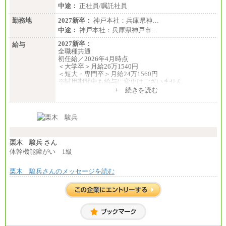
中途：
正社員/嘱託社員
勤務地
2027新卒：
神戸本社：兵庫県神…
中途：
神戸本社：兵庫県神戸市…
2027新卒：
給与
全職種共通
初任給／2026年4月時点
＜大学卒＞月給26万1540円
＜短大・専門卒＞月給24万1560円
※試用期間中も給与に変更はございません
中途：
+ 続きを読む
全職種共通
月給24万円～
※入社時の年齢等によって異なります。
※試用期間中も給与に変更はございません
栗木 駿兵 さん
体幹機能障がい 1級
栗木 駿兵さんのメッセージを読む