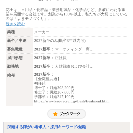
花王は、日用品・化粧品・業務用製品・化学品など、多岐にわたる事
業を展開する会社です。創業から130年以上、私たちが大切にしている
のは「よきモノづくり」。…
続きを読む
業種
メーカー
新卒／中途
2027新卒のみ(既卒3年以内可)
募集職種
2027新卒：
マーケティング 商…
雇用形態
2027新卒：
正社員
勤務地
2027新卒：
人財戦略および会計…
2027新卒：
給与
【全職種共通】
初任給
博士了：月給303,200円
修士了：月給267,600円
学部卒：月給247,100円
https://www.kao-recruit.jp/fresh/treatment.html
[関連する障がい者求人・採用キーワード検索]