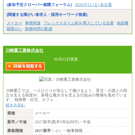
[参加予定クローバー就職フォーラム]
2026/9/12 (土) 名古屋
[関連する障がい者求人・採用キーワード検索]
メーカー
事務関連
フレックスタイム制を導入している企業
免疫機
能障がい
勤務時間の配慮
川崎重工業株式会社
06月01日更新
川崎重工では、一人ひとりが安心して働けるよう、育児・介護との両
立を支える制度や、多様な働き方を支える仕組みの整備を進めていま
す。 独身寮・社宅、カフェ…
続きを読む
業種
メーカー
新卒／中途
2027新卒(既卒5年以内可)・中途
募集職種
2027新卒：
(1）一般事務職 …