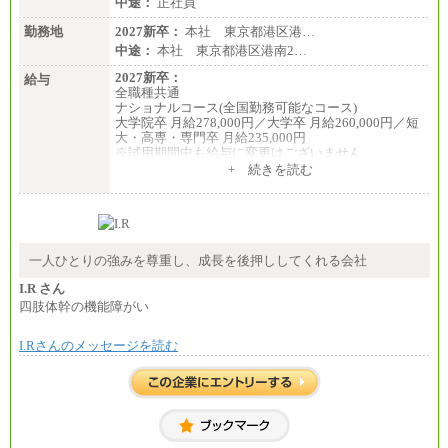
中途：
正社員
勤務地
2027新卒：
本社 東京都港区港…
中途：
本社 東京都港区港南2…
2027新卒：
給与
全職種共通
ナショナルコース(全国勤務可能なコース)
大学院卒 月給278,000円／大学卒 月給260,000円／短
大・高専・専門卒 月給235,000円
※試用期間中も給与に変更はございません
+ 続きを読む
エリアコース(一定地域であれば移動可能なコース)
大学院卒 月給264,000円／大学卒 月給250,000円／短
大・高専・専門卒 月給225,000円
※試用期間中も給与に変更はございません
中途：
月給：250,000円～400,000円
一人ひとりの強みを尊重し、成長を後押ししてくれる会社
想定年収：4,000,000円～6,000,000円
※試用期間中も給与に変更はございません。
I.R さん
四肢体幹の機能障がい
I.Rさんのメッセージを読む