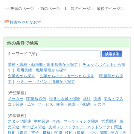
<<先頭のページ
<前のページ
1
次のページ>
最後のページ>>
検索をやりなおす
他の条件で検索
キーワードで探す
業種・職種・勤務地・雇用形態から探す
｜
チェックポイントから探
す
｜
雇用実績・職場環境から探す
企業名から探す
｜
先輩からのメッセージから探す
｜
PR情報から探
す
｜
セミナー・イベント情報から探す
[希望業種]
メーカー
IT/情報通信
証券・金融・保険
商社
流通
出版・マス
コミ関連・広告
サービス
住宅・建設・不動産
その他
[希望職種]
スタッフ関連
事務関連
企画・マーケティング関連
営業関連
販
売関連
サービス関連
技術（ソフトウェア、ネットワーク）関連
技術（電気、電子、機械）関連
技術（建築、土木）関連
技術（そ