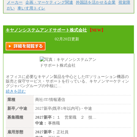
メーカー
企画・マーケティング関連
外国語を活かせる企業
視覚障
がい
車いす用トイレ
キヤノンシステムアンドサポート株式会社
【NEW】
02月20日更新
オフィスに必要なキヤノン製品を中心としたITソリューション機器の
販売と保守サービス・サポートを行っている、キヤノンマーケティン
グジャパングループの中核に…
続きを読む
業種
商社/IT/情報通信
新卒／中途
2027新卒(既卒1年以内可)・中途
募集職種
2027新卒：
１ 営業職 ２ 技…
中途：
事務職
雇用形態
2027新卒：
正社員