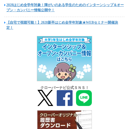
2028はじめ全学年対象！障がいのある学生のためのインターンシップ＆オー
プン・カンパニー情報公開中！
【自宅で視聴可能！】2028新卒はじめ全学年対象★WEBセミナー開催決
定！
クローバーナビ公式ＳＮＳ！