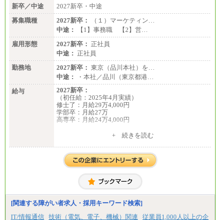
新卒／中途
2027新卒・中途
募集職種
2027新卒：
（１）マーケティン…
中途：
【1】事務職 【2】営…
雇用形態
2027新卒：
正社員
中途：
正社員
勤務地
2027新卒：
東京（品川本社）を…
中途：
・本社／品川（東京都港…
2027新卒：
給与
（初任給：2025年4月実績）
修士了：月給29万4,000円
学部卒：月給27万
高専卒：月給24万4,000円
+ 続きを読む
中途：
月給 250,000円～350,000円
想定年収 420万円～600万円
入社時の処遇（基本給・賞与）は経験・スキルを考
慮の上、当社規程に従い決定いたします。
経験・スキルによっては、記載額を超える場合もあ
ります。
※試用期間中も給与に変更はございません。
[関連する障がい者求人・採用キーワード検索]
IT/情報通信
技術（電気、電子、機械）関連
従業員1,000人以上の企