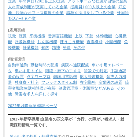
企業
年間休日120日以上の企業
アットホームな社風が自慢の企業
人材育成制度が充実している企業
従業員1,000人以上の企業
好立
地、快適なオフィス環境の企業
職種別採用をしている企業
外国語
を活かせる企業
[雇用実績]
視覚
聴覚
平衡機能
音声言語機能
上肢
下肢
体幹機能
心臓機
能
呼吸器機能
じん臓機能
ぼうこう機能
直腸機能
小腸機能
免
疫機能
肝臓機能
知的
精神
発達
その他
[職場環境]
自動車通勤
勤務時間の配慮
病院へ通院配慮
車いす用エレベー
タ
車いす用トイレ
階段・廊下の手すり
筆談での対応
手話通訳
者の設置
点字ワープロ
難聴用電話機
拡大読書機器
音声入力機
器
独身寮・社宅
フレックスタイム制
在宅勤務
産業医の設置
障
害者職業生活相談員が在籍
健康管理室・休憩室などがある
その
他
障害者求人を詳しく探す
2027年以降新卒 特設ページ
[2027年新卒採用]企業名の頭文字が「カ行」の障がい者求人・就
職採用情報一覧です。
障がい者の採用・転職支援
のクローバーナビなら、充実した障が