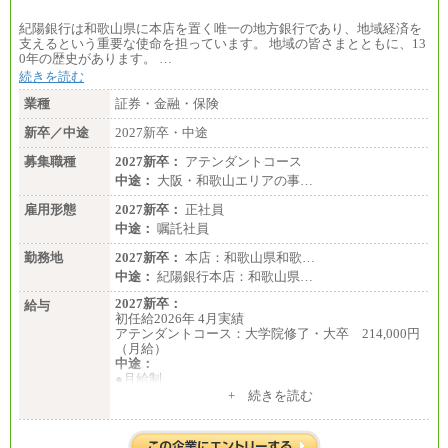
紀陽銀行は和歌山県に本店を置く唯一の地方銀行であり、地域経済を
支えるという重要な使命を担っています。 地域の皆さまとともに、13
0年の歴史があります。 …
続きを読む
業種
証券・金融・保険
新卒／中途
2027新卒・中途
募集職種
2027新卒：
アテンダントコース
中途：
大阪・和歌山エリアの事…
雇用形態
2027新卒：
正社員
中途：
嘱託社員
勤務地
2027新卒：
本店：和歌山県和歌…
中途：
紀陽銀行本店：和歌山県…
2027新卒：
給与
初任給2026年 4月実績
アテンダントコース：大学院修了・大卒 214,000円
（月給）
中途：
●月給制
月給：185,000円～250,000円 (想定年収：230万円 ～
+ 続きを読む
350万円)
（163時間/月）
※勤務地、経験により異なります。