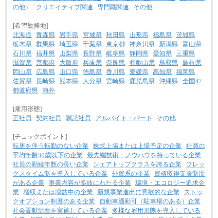
の他）
クリエイティブ関連
専門職関連
その他
[希望勤務地]
北海道
青森県
岩手県
宮城県
秋田県
山形県
福島県
茨城県
栃木県
群馬県
埼玉県
千葉県
東京都
神奈川県
新潟県
富山県
石川県
福井県
山梨県
長野県
岐阜県
静岡県
愛知県
三重県
滋賀県
京都府
大阪府
兵庫県
奈良県
和歌山県
鳥取県
島根県
岡山県
広島県
山口県
徳島県
香川県
愛媛県
高知県
福岡県
佐賀県
長崎県
熊本県
大分県
宮崎県
鹿児島県
沖縄県
全国47
都道府県
海外
[雇用形態]
正社員
契約社員
嘱託社員
アルバイト・パート
その他
[チェックポイント]
転居を伴う転勤のない企業
株式上場または上場予定の企業
社員の
平均年齢30歳以下の企業
最先端技術・ノウハウを持っている企業
社員の勤続年数の長い企業
シェアトップクラスを誇る企業
フレッ
クスタイム制を導入している企業
外資系の企業
資格取得支援制度
がある企業
事業内容が多岐にわたる企業
環境・エコロジー追求企
業
増収または増益中の企業
新規事業進出に意欲的な企業
ストッ
クオプション制度のある企業
自動車通勤可（駐車場のある）企業
社会貢献活動を実施している企業
多様な雇用形態を導入している