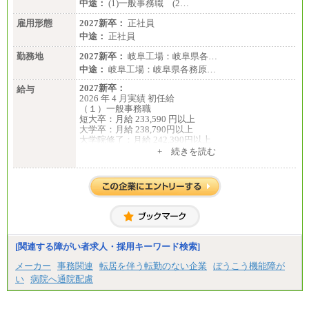
中途：
(1)一般事務職 (2…
雇用形態
2027新卒：
正社員
中途：
正社員
勤務地
2027新卒：
岐阜工場：岐阜県各…
中途：
岐阜工場：岐阜県各務原…
2027新卒：
給与
2026 年 4 月実績 初任給
（１）一般事務職
短大卒：月給 233,590 円以上
大学卒：月給 238,790円以上
大学院修了：月給 242,390円以上
※試用期間中も給与に変更ございません。
+ 続きを読む
（２）生産補助職
短大卒：月給 257,650 円以上
大学卒：月給 268,150円以上
大学院修了：月給 271,350円以上
※試用期間中も給与に変更ございません。
中途：
（１）一般事務職
月給 229,440 円以上
※試用期間中も給与に変更ございません。
[関連する障がい者求人・採用キーワード検索]
（２）生産補助職
月給 255,000円以上
メーカー
事務関連
転居を伴う転勤のない企業
ぼうこう機能障が
※試用期間中も給与に変更ございません。
い
病院へ通院配慮