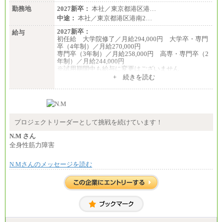
勤務地
2027新卒：
本社／東京都港区港…
中途：
本社／東京都港区港南2…
2027新卒：
給与
初任給 大学院修了／月給294,000円 大学卒・専門
卒（4年制）／月給270,000円
専門卒（3年制）／月給258,000円 高専・専門卒（2
年制）／月給244,000円
※試用期間中も給与に変更はございません
中途：
+ 続きを読む
①技術職 月給300,000円以上
②事務職 月給275,000円以上
※経験・スキルを考慮の上、当社規程により決定い
たします。
※試用期間中も給与に変更はございません。
プロジェクトリーダーとして挑戦を続けています！
N.M さん
全身性筋力障害
N.Mさんのメッセージを読む