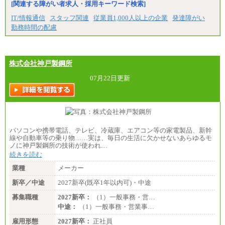
[関連する障がい者求人・採用キーワード検索]
IT/情報通信
スタッフ関連
従業員1,000人以上の企業
発達障がい
勤務時間の配慮
株式会社神戸製鋼所
07月22日更新
パソコンや携帯電話、テレビ、冷蔵庫、エアコン等の家電製品、新幹
線や自動車等の乗り物……実は、毎日の生活に欠かせないあらゆるモ
ノに神戸製鋼所の技術が使われ…
続きを読む
業種
メーカー
新卒／中途
2027新卒(既卒1年以内可)・中途
募集職種
2027新卒：
（1）一般事務・営…
中途：
（1）一般事務・営業事…
雇用形態
2027新卒：
正社員