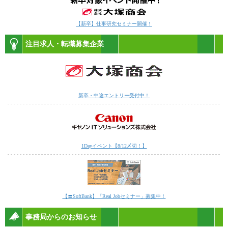
【新卒】仕事研究セミナー開催！
注目求人・転職募集企業
新卒・中途エントリー受付中！
1Dayイベント【8/12〆切！】
【〓SoftBank】「Real Jobセミナー」募集中！
事務局からのお知らせ