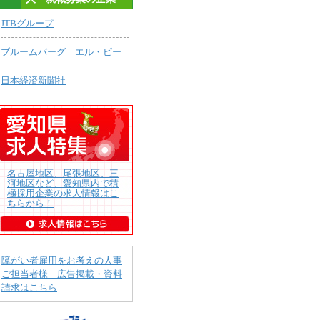
JTBグループ
ブルームバーグ エル・ピー
日本経済新聞社
名古屋地区、尾張地区、三
河地区など、愛知県内で積
極採用企業の求人情報はこ
ちらから！
障がい者雇用をお考えの人事
ご担当者様 広告掲載・資料
請求はこちら