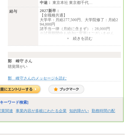
中途：
東京本社 東京都千代…
2027新卒：
給与
【全職種共通】
大学卒：月給277,500円、大学院修了：月給2
94,000円
諸手当一律（月給に含まず）：28,000円
※試用期間中も給与に変更はございません
中途：
+ 続きを読む
【全職種共通】
月給370,000円～
※経験・能力等を考慮の上、当社規定により
決定します。
※試用期間中も給与に変更はございません。
鄭 峰守 さん
※想定年収 6,000,000円～（住居費補助、子
聴覚障がい
手当などの各種手当を含む金額です）
鄭 峰守さんのメッセージを読む
キーワード検索]
営業関連
事業内容が多岐にわたる企業
知的障がい
勤務時間の配