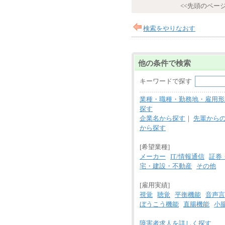
<<先頭のペー
検索をやりなおす
他の条件で検索
キーワードで探す
業種・職種・勤務地・雇用形
探す
企業名から探す
｜
先輩から
から探す
[希望業種]
メーカー
IT/情報通信
証券
宅・建設・不動産
その他
[雇用実績]
視覚
聴覚
平衡機能
音声言
ぼうこう機能
直腸機能
小
障害者求人を詳しく探す