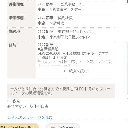
募集職種
2027新卒：
1.営業事務 2.…
■（株）JTBグローバルマーケティング＆トラ
ベル
中途：
1.営業事務 2.デー…
総合職 月給242,000円＋地域間調整給
訪日事業職 月給202,000～227,000円＋地域
雇用形態
2027新卒：
契約社員
間調整給
中途：
契約社員
※詳細はJTBキャリアサイトよりご確認くだ
さい。
勤務地
2027新卒：
東京都千代田区丸の…
中途：
東京都千代田区丸の内２…
■(株)JTBビジネストランスフォーム
総合職 月給205,000～225,000円＋地域間調
2027新卒：
給与
整給
■全職種共通
エリア総合職 月給185,000円＋地域間調整
月給 250,000円～450,000円スキル・語学力・
給
ご経験により決定
※詳細はJTBキャリアサイトよりご確認くだ
※スキル・ご経験に応じて、上記のレンジ以
さい。
上でのご提示が可能です
※短時間勤務制度(週３０時間）を利用しない
+ 続きを読む
■(株)JTBデータサービス ※2027年新卒募集
場合の月給となります
終了
中途：
総合職 月給186,000～194,000円＋地域手当
■全職種共通
※詳細はJTBキャリアサイトよりご確認くだ
月給 250,000円～450,000円スキル・語学力・
一人ひとりに合った働き方で可能性を広げられるのがブルー
さい。
ご経験により決定
ムバーグの職場環境です。
※スキル・ご経験に応じて、上記のレンジ以
■I&Jデジタルイノベーション(株)
上でのご提示が可能です
S.I さん
総合職 月給224,500～242,600円＋地域手当
※短時間勤務制度(週３０時間）を利用しない
身体障がい 肢体不自由
※詳細はJTBキャリアサイトよりご確認くだ
場合の月給となります
さい。
S.Iさんのメッセージを読む
＜有期社員コース＞
■(株)JTBビジネストランスフォーム