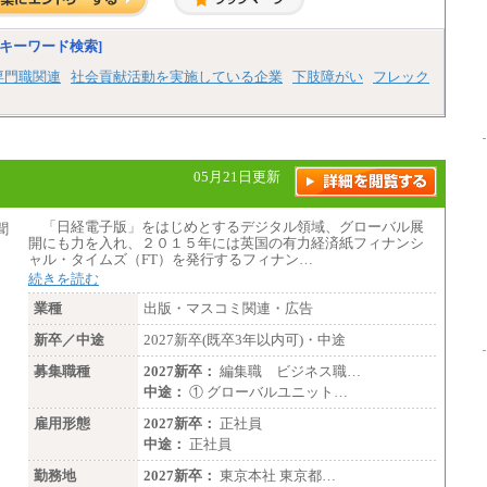
有期契約職 月給185,000～195,000円
※詳細はJTBキャリアサイトよりご確認くだ
さい。
キーワード検索]
■(株)JTBパブリッシング ※2027年新卒募集
専門職関連
社会貢献活動を実施している企業
下肢障がい
フレック
終了
総合職 月給241,000円
中途：
①月給227,000円以上
②月給212,000円以上
③月給172,500円以上
05月21日更新
④月給23万円～37万円
⑤月給20万円～25万円
⑥月給33万円～48万円
「日経電子版」をはじめとするデジタル領域、グローバル展
⑦月給271,000円以上
開にも力を入れ、２０１５年には英国の有力経済紙フィナンシ
⑧～⑮月給200,000円〜月給400,000円
ャル・タイムズ（FT）を発行するフィナン…
⑯月給185,000円以上
続きを読む
⑰月給237,000円以上
⑱月給212,000円以上
業種
出版・マスコミ関連・広告
⑲東京：月給202,000 円以上 、京都：月給19
3,000 円以上
新卒／中途
2027新卒(既卒3年以内可)・中途
⑳月給205,000円以上
㉑月給185,000 円以上
募集職種
2027新卒：
編集職 ビジネス職…
㉒月給185,000 円以上
中途：
① グローバルユニット…
㉓月給224,500円以上
※全コース共通※ 能力・経験・勤務地など
雇用形態
2027新卒：
正社員
により異なります
※試用期間中も給与に変更はございません。
中途：
正社員
勤務地
2027新卒：
東京本社 東京都…