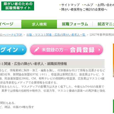
サイトマップ
ヘルプ
お問い合わ
障がい者採用をご検討の企業様へ
ローバーナビTOP
>
出版・マスコミ関連・広告の障がい者求人一覧
>
[2027年新卒採
マスコミ関連・広告の障がい者求人・就職採用情報
告など、情報素材に制作・加工・編集を施し、付加価値を付けて情報を流通させるビ
紙5社等、新聞協会加盟社97社（※1）。収益源は新聞広告だ。放送業はテレビ、ラ
他、民放連加盟社206社。CM、有料テレビの視聴料が収益源。広告業はマスコミ4媒
、折込等多彩なメディアで企業情報を伝達する。
変化をもたらし、マスメディアの影響力は大きく低下した。今後もIoTやAIの進展で
。業界では情報の信頼性や制作力、伝達力等、マスコミ価値の源泉への再評価と強化
新聞社もある。
ビ、雑誌、出版の4種を指す