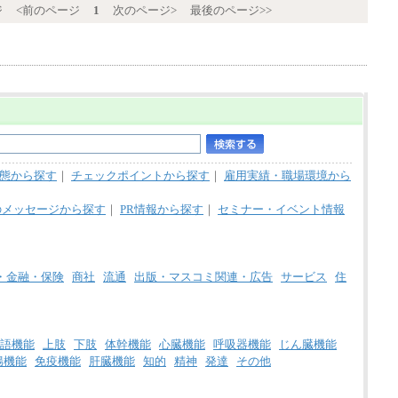
ジ
<前のページ
1
次のページ>
最後のページ>>
態から探す
｜
チェックポイントから探す
｜
雇用実績・職場環境から
のメッセージから探す
｜
PR情報から探す
｜
セミナー・イベント情報
・金融・保険
商社
流通
出版・マスコミ関連・広告
サービス
住
語機能
上肢
下肢
体幹機能
心臓機能
呼吸器機能
じん臓機能
腸機能
免疫機能
肝臓機能
知的
精神
発達
その他