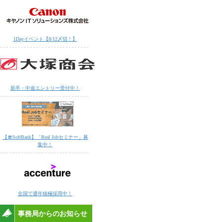
1Dayイベント【8/12〆切！】
新卒・中途エントリー受付中！
【〓SoftBank】「Real Jobセミナー」募
集中！
全国で通年積極採用中！
事務局からのお知らせ