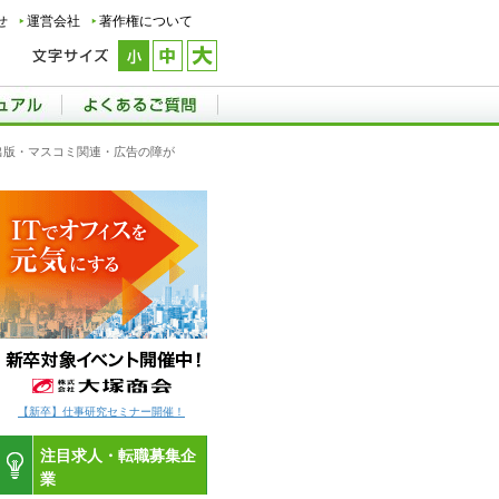
せ
運営会社
著作権について
用]出版・マスコミ関連・広告の障が
【新卒】仕事研究セミナー開催！
注目求人・転職募集企
業