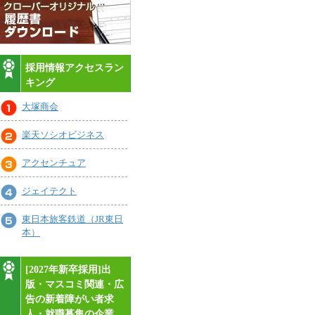
採用情報アクセスラン
キング
大塚商会
楽天ソシオビジネス
アクセンチュア
ジェイテクト
東日本旅客鉄道（JR東日
本）
[2027年新卒採用]出
版・マスコミ関連・広
告の新着障がい者求
人・就職募集の企業