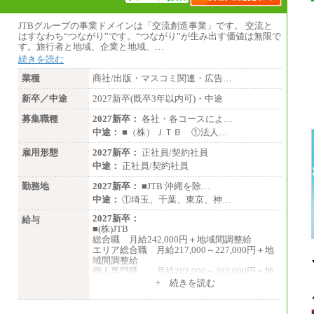
JTBグループの事業ドメインは「交流創造事業」です。 交流と
はすなわち“つながり”です。“つながり”が生み出す価値は無限で
す。旅行者と地域、企業と地域、…
続きを読む
業種
商社/出版・マスコミ関連・広告…
新卒／中途
2027新卒(既卒3年以内可)・中途
募集職種
2027新卒：
各社・各コースによ…
中途：
■（株）ＪＴＢ ①法人…
雇用形態
2027新卒：
正社員/契約社員
中途：
正社員/契約社員
勤務地
2027新卒：
■JTB 沖縄を除…
中途：
①埼玉、千葉、東京、神…
2027新卒：
給与
■(株)JTB
総合職 月給242,000円＋地域間調整給
エリア総合職 月給217,000～227,000円＋地
域間調整給
個人専門職 月給202,000～202,000円＋地
域間調整給
+ 続きを読む
※詳細はJTBキャリアサイトよりご確認くだ
さい。