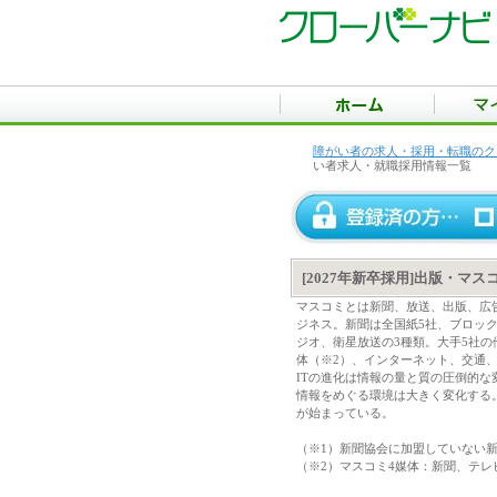
障がい者の求人・採用・転職のク
い者求人・就職採用情報一覧
[2027年新卒採用]出版・
マスコミとは新聞、放送、出版、広
ジネス。新聞は全国紙5社、ブロック
ジオ、衛星放送の3種類。大手5社の
体（※2）、インターネット、交通
ITの進化は情報の量と質の圧倒的な
情報をめぐる環境は大きく変化する
が始まっている。
（※1）新聞協会に加盟していない
（※2）マスコミ4媒体：新聞、テレ