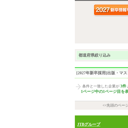
都道府県絞り込み
[2027年新卒採用]出版・
3件
条件と一致した企業が
1ページ中の1ページ目を
<<先頭のペー
JTBグループ