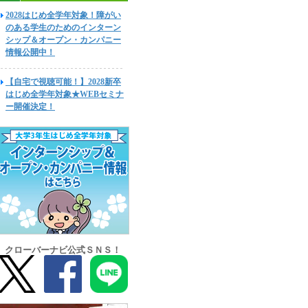
2028はじめ全学年対象！障がい
のある学生のためのインターン
シップ＆オープン・カンパニー
情報公開中！
【自宅で視聴可能！】2028新卒
はじめ全学年対象★WEBセミナ
ー開催決定！
クローバーナビ公式ＳＮＳ！