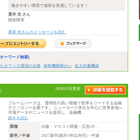
■(株)JTB商事
働きやすい環境で成長を実感しています！
総合職 月給208,000～235,000円
エリア総合職 月給180,000～205,000円＋地
貫井 光 さん
域手当
聴覚障害
※詳細はJTBキャリアサイトよりご確認くだ
さい。
貫井 光さんのメッセージを読む
■(株)JTBパブリッシング ※2027年新卒募集
終了
総合職 月給271,000円
■(株)JTBビジネストラベルソリューションズ
キーワード検索]
総合職 月給220,000～230,000円＋地域間調
整給
なオフィス環境の企業
体幹機能障がい
拡大読書機器
エリア総合職 月給206,000円～214,000＋地
域間調整給
※詳細はJTBキャリアサイトよりご確認くだ
さい。
08月05日更新
ー
■(株)JTBコミュニケーションデザイン
総合職 月給230,000円
みなし残業手当：20,000円（一律支給）※
ブルームバーグは、透明性の高い情報で世界をリードする金融
みなし残業手当の残業時間は10.43時間。
テクノロジー企業です。 ニューヨーク本社を中心に世界各地へ
※超過勤務手当：みなし残業時間を超える
市場データやニュースを提供し、金融機…
残業時間に応じて、時間外手当等を支給。
続きを読む
エリアサポート職 月給188,000円
業種
出版・マスコミ関連・広告/IT…
※超過勤務手当：残業時間については全額
新卒／中途
時間外手当を支給。
2027新卒(既卒3年以内可)・中途